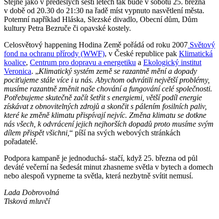
Stejně jako v předešlých šesti letech tak bude v sobotu 25. března
v době od 20.30 do 21:30 na řadě míst vypnuto nasvětlení města.
Potemní například Hláska, Slezské divadlo, Obecní dům, Dům
kultury Petra Bezruče či opavské kostely.
Celosvětový happening Hodina Země pořádá od roku 2007
Světový
fond na ochranu přírody (WWF)
, v České republice pak
Klimatická
koalice
,
Centrum pro dopravu a energetiku
a
Ekologický institut
Veronica
. „
Klimatický systém země se razantně mění a dopady
pociťujeme stále více i u nás. Abychom odvrátili největší problémy,
musíme razantně změnit naše chování a fungování celé společnosti.
Potřebujeme skutečně začít šetřit s energiemi, větší podíl energie
získávat z obnovitelných zdrojů a skončit s pálením fosilních paliv,
které ke změně klimatu přispívají nejvíc. Změna klimatu se dotkne
nás všech, k odvrácení jejich nejhorších dopadů proto musíme svým
dílem přispět všichni,
“ píší na svých webových stránkách
pořadatelé.
Podpora kampaně je jednoduchá- stačí, když 25. března od půl
deváté večerní na šedesát minut zhasneme světla v bytech a domech
nebo alespoň vypneme ta světla, která nezbytně svítit nemusí.
Lada Dobrovolná
Tisková mluvčí