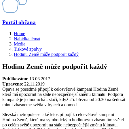
Portál občana
Home
Nabídka témat
Média
Tiskové zprávy
Hodinu Země může podpořit každý
Hodinu Země může podpořit každý
Publikováno
: 13.03.2017
Upraveno
: 22.11.2019
Opava se posedmé připojí k celosvětové kampani Hodina Země,
která má upozornit na stále nebezpečnější změnu klimatu. Podpora
kampaně je jednoduchá - stačí, když 25. března od 20.30 na šedesát
minut zhasneme světla v bytech a domech.
Slezská metropole se také letos připojí k celosvětové kampani
Hodina Země, která má symbolickým hodinovým zhasnutím světel
po celém světě upozornit na stále nebezpečnější změnu klimatu.