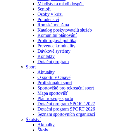
Mladiství a mladí dospělí
Senioři
Osoby v krizi
Poradenství
Romská menšina
Katalog poskytovatelů služeb
Komunitní plánování
Protidrogová politika
Prevence kriminality
Dávkové systémy
Kontakty
Dotační program
Sport
Aktuality
O sportu v Opavě
Profesionální sport
Sportoviště pro rekreační sport
Mapa sportovišť
Plán rozvoje sportu
Dotační program SPORT 2027
Dotační program SPORT 2026
Seznam sportovních organizací
Školství
Aktuality
Školy