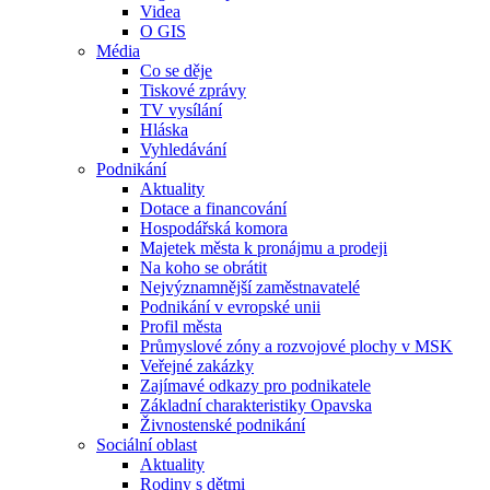
Videa
O GIS
Média
Co se děje
Tiskové zprávy
TV vysílání
Hláska
Vyhledávání
Podnikání
Aktuality
Dotace a financování
Hospodářská komora
Majetek města k pronájmu a prodeji
Na koho se obrátit
Nejvýznamnější zaměstnavatelé
Podnikání v evropské unii
Profil města
Průmyslové zóny a rozvojové plochy v MSK
Veřejné zakázky
Zajímavé odkazy pro podnikatele
Základní charakteristiky Opavska
Živnostenské podnikání
Sociální oblast
Aktuality
Rodiny s dětmi