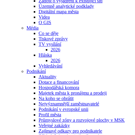
Žádost o vyjádření k existující síti
Územně analytické podklady
Digitální mapa města
Videa
O GIS
Média
Co se děje
Tiskové zprávy
TV vysílání
2026
Hláska
2026
Vyhledávání
Podnikání
Aktuality
Dotace a financování
Hospodářská komora
Majetek města k pronájmu a prodeji
Na koho se obrátit
Nejvýznamnější zaměstnavatelé
Podnikání v evropské unii
Profil města
Průmyslové zóny a rozvojové plochy v MSK
Veřejné zakázky
Zajímavé odkazy pro podnikatele