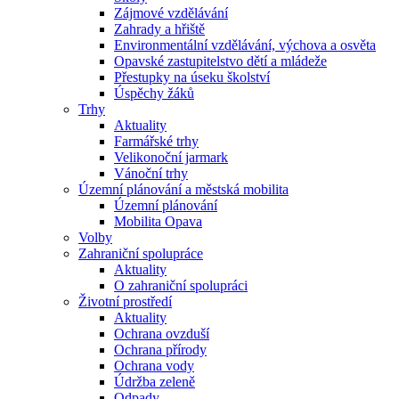
Zájmové vzdělávání
Zahrady a hřiště
Environmentální vzdělávání, výchova a osvěta
Opavské zastupitelstvo dětí a mládeže
Přestupky na úseku školství
Úspěchy žáků
Trhy
Aktuality
Farmářské trhy
Velikonoční jarmark
Vánoční trhy
Územní plánování a městská mobilita
Územní plánování
Mobilita Opava
Volby
Zahraniční spolupráce
Aktuality
O zahraniční spolupráci
Životní prostředí
Aktuality
Ochrana ovzduší
Ochrana přírody
Ochrana vody
Údržba zeleně
Odpady