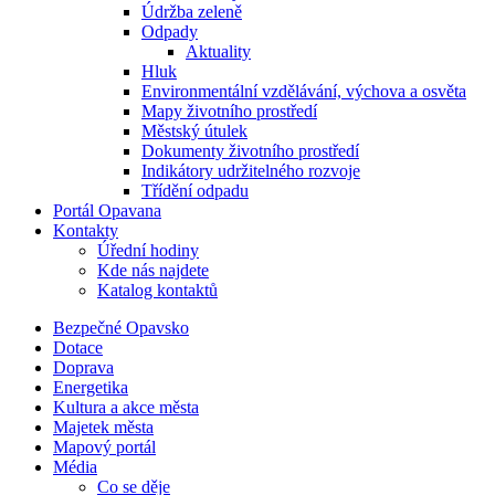
Údržba zeleně
Odpady
Aktuality
Hluk
Environmentální vzdělávání, výchova a osvěta
Mapy životního prostředí
Městský útulek
Dokumenty životního prostředí
Indikátory udržitelného rozvoje
Třídění odpadu
Portál Opavana
Kontakty
Úřední hodiny
Kde nás najdete
Katalog kontaktů
Bezpečné Opavsko
Dotace
Doprava
Energetika
Kultura a akce města
Majetek města
Mapový portál
Média
Co se děje