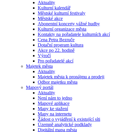
Aktuality
Kulturní kalendář
Městské kulturní festivaly
Městské akce
Abonentní koncerty vážné hudby
Kulturní organizace města
Kontakty na pořadatele kulturních akcí
Cena Petra Bezruče
Dotační program kultura
Akce po 22. hodině
Výročí
Pro pořadatelé akcí
Majetek města
Aktuality
Majetek města k pronájmu a prodeji
Odbor majetku města
Mapový portál
Aktuality
Není nám to jedno
Mapové aplikace
Mapy ke stažení
Mapy na internetu
Žádost o vyjádření k existující síti
Územně analytické podklady
Digitální mapa města