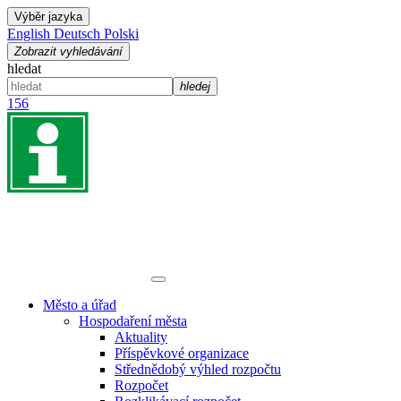
Výběr jazyka
English
Deutsch
Polski
Zobrazit vyhledávání
hledat
hledej
156
Město a úřad
Hospodaření města
Aktuality
Příspěvkové organizace
Střednědobý výhled rozpočtu
Rozpočet