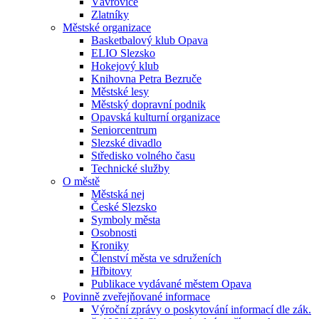
Vávrovice
Zlatníky
Městské organizace
Basketbalový klub Opava
ELIO Slezsko
Hokejový klub
Knihovna Petra Bezruče
Městské lesy
Městský dopravní podnik
Opavská kulturní organizace
Seniorcentrum
Slezské divadlo
Středisko volného času
Technické služby
O městě
Městská nej
České Slezsko
Symboly města
Osobnosti
Kroniky
Členství města ve sdruženích
Hřbitovy
Publikace vydávané městem Opava
Povinně zveřejňované informace
Výroční zprávy o poskytování informací dle zák.