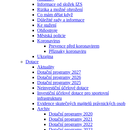
Informace od složek IZS
Rizika a možné ohrožení
Co mám dělat když
Důležité rady a informace
Ke stažení
Ohňostroje
Městská policie
Koronavirus
Prevence před koronavirem
Příznaky koronaviru
Ukrajina
Dotace
Aktuality
Dotační programy 2027
Dotační programy 2026
Dotační programy 2025
Neinvestiční účelové dotace
Investiční účelové dotace pro sportovní
infrastrukturu
Evidence skutečných majitelů právnických osob
Archiv
Dotační programy 2020
Dotační programy 2021
Dotační programy 2022
Dotační programy 2023