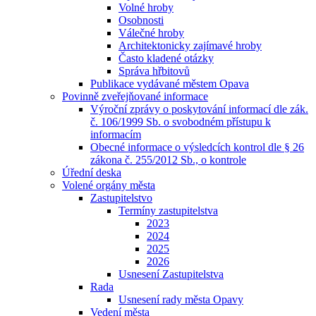
Volné hroby
Osobnosti
Válečné hroby
Architektonicky zajímavé hroby
Často kladené otázky
Správa hřbitovů
Publikace vydávané městem Opava
Povinně zveřejňované informace
Výroční zprávy o poskytování informací dle zák.
č. 106/1999 Sb. o svobodném přístupu k
informacím
Obecné informace o výsledcích kontrol dle § 26
zákona č. 255/2012 Sb., o kontrole
Úřední deska
Volené orgány města
Zastupitelstvo
Termíny zastupitelstva
2023
2024
2025
2026
Usnesení Zastupitelstva
Rada
Usnesení rady města Opavy
Vedení města