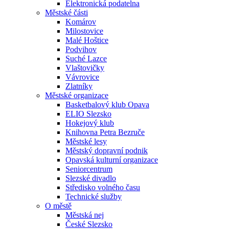
Elektronická podatelna
Městské části
Komárov
Milostovice
Malé Hoštice
Podvihov
Suché Lazce
Vlaštovičky
Vávrovice
Zlatníky
Městské organizace
Basketbalový klub Opava
ELIO Slezsko
Hokejový klub
Knihovna Petra Bezruče
Městské lesy
Městský dopravní podnik
Opavská kulturní organizace
Seniorcentrum
Slezské divadlo
Středisko volného času
Technické služby
O městě
Městská nej
České Slezsko