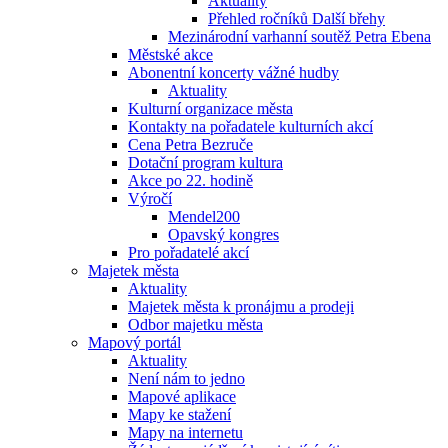
Aktuality
Přehled ročníků Další břehy
Mezinárodní varhanní soutěž Petra Ebena
Městské akce
Abonentní koncerty vážné hudby
Aktuality
Kulturní organizace města
Kontakty na pořadatele kulturních akcí
Cena Petra Bezruče
Dotační program kultura
Akce po 22. hodině
Výročí
Mendel200
Opavský kongres
Pro pořadatelé akcí
Majetek města
Aktuality
Majetek města k pronájmu a prodeji
Odbor majetku města
Mapový portál
Aktuality
Není nám to jedno
Mapové aplikace
Mapy ke stažení
Mapy na internetu