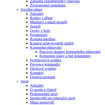
Základní charakteristiky Opavska
Živnostenské podnikání
Sociální oblast
Aktuality
Rodiny s dětmi
Mladiství a mladí dospělí
Senioři
Osoby v krizi
Poradenství
Romská menšina
Katalog poskytovatelů služeb
Komunitní plánování
Pracovní skupiny komunitního plánování
Komunitní plány a jiné dokumenty
Protidrogová politika
Prevence kriminality
Dávkové systémy
Kontakty
Dotační program
Sport
Aktuality
O sportu v Opavě
Profesionální sport
Sportoviště pro rekreační sport
Mapa sportovišť