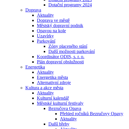
Dotační programy 2024
Doprava
Aktuality
Doprava ve městě
Městský dopravní podnik
Opavou na kole
Uzavírky
Parkování
Zóny placeného stání
Další možnosti parkování
Koordinátor ODIS, s. r. o.
Plán dopravní obslužnosti
Energetika
Aktuality
Energetika města
Alternativní zdroje
Kultura a akce města
Aktuality
Kulturní kalendář
Městské kulturní festivaly
Bezručova Opava
Přehled ročníků Bezručovy Opavy
Aktuality
Další břehy