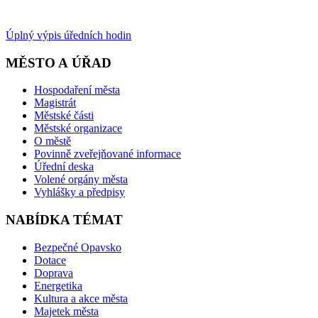
Úplný výpis úředních hodin
MĚSTO A ÚŘAD
Hospodaření města
Magistrát
Městské části
Městské organizace
O městě
Povinně zveřejňované informace
Úřední deska
Volené orgány města
Vyhlášky a předpisy
NABÍDKA TÉMAT
Bezpečné Opavsko
Dotace
Doprava
Energetika
Kultura a akce města
Majetek města