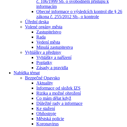
č. 106/1999 Sb. o svobodném přístupu k
informacím
Obecné informace o výsledcích kontrol dle § 26
zákona č. 255/2012 Sb., o kontrole
Úřední deska
Volené orgány města
Zastupitelstvo
Rada
Vedení města
Minulá zastupitestva
Vyhlášky a předpisy
Vyhlášky a nařízení
Poplatky
Zásady a pravidla
Nabídka témat
Bezpečné Opavsko
Aktuality
Informace od složek IZS
Rizika a možné ohrožení
Co mám dělat když
Důležité rady a informace
Ke stažení
Ohňostroje
Městská policie
Koronavirus