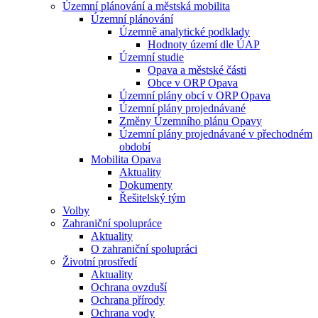
Územní plánování a městská mobilita
Územní plánování
Územně analytické podklady
Hodnoty území dle ÚAP
Územní studie
Opava a městské části
Obce v ORP Opava
Územní plány obcí v ORP Opava
Územní plány projednávané
Změny Územního plánu Opavy
Územní plány projednávané v přechodném
období
Mobilita Opava
Aktuality
Dokumenty
Řešitelský tým
Volby
Zahraniční spolupráce
Aktuality
O zahraniční spolupráci
Životní prostředí
Aktuality
Ochrana ovzduší
Ochrana přírody
Ochrana vody