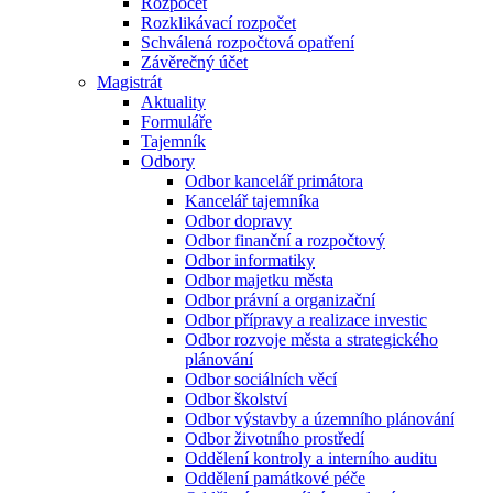
Rozpočet
Rozklikávací rozpočet
Schválená rozpočtová opatření
Závěrečný účet
Magistrát
Aktuality
Formuláře
Tajemník
Odbory
Odbor kancelář primátora
Kancelář tajemníka
Odbor dopravy
Odbor finanční a rozpočtový
Odbor informatiky
Odbor majetku města
Odbor právní a organizační
Odbor přípravy a realizace investic
Odbor rozvoje města a strategického
plánování
Odbor sociálních věcí
Odbor školství
Odbor výstavby a územního plánování
Odbor životního prostředí
Oddělení kontroly a interního auditu
Oddělení památkové péče