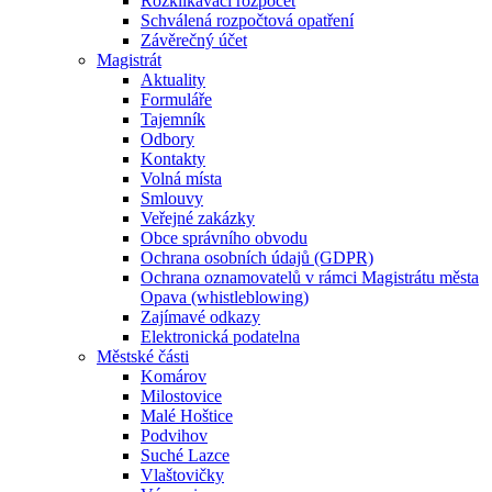
Rozklikávací rozpočet
Schválená rozpočtová opatření
Závěrečný účet
Magistrát
Aktuality
Formuláře
Tajemník
Odbory
Kontakty
Volná místa
Smlouvy
Veřejné zakázky
Obce správního obvodu
Ochrana osobních údajů (GDPR)
Ochrana oznamovatelů v rámci Magistrátu města
Opava (whistleblowing)
Zajímavé odkazy
Elektronická podatelna
Městské části
Komárov
Milostovice
Malé Hoštice
Podvihov
Suché Lazce
Vlaštovičky