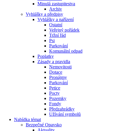
Minulá zastupitestva
Archiv
Vyhlášky a předpisy
Vyhlášky a nařízení
Ostatní
Veřejný pořádek
Tržní řád
Psi
Parkování
Komunální odpad
Poplatky
Zásady a pravidla
Nemovitosti
Dotace
Pronájmy
Parkování
Petice
Pocty
Pozemky
Fondy
Předzahrádky
Užívání symbolů
Nabídka témat
Bezpečné Opavsko
Aktuality