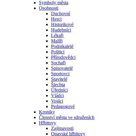
Symboly města
Osobnosti
Duchovní
Herci
Historikové
Hudebníci
Lékaři
Malíři
Podnikatelé
Politici
Přírodovědci
Sochaři
Spisovatelé
Sportovci
Stavitelé
Šlechta
Úředníci
Vládci
Vojáci
Pedagogové
Kroniky
Členství města ve sdruženích
Hřbitovy
Zajímavosti
Opavské hřbitovy