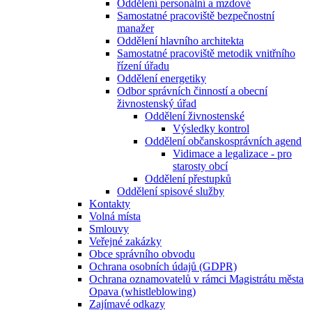
Oddělení personální a mzdové
Samostatné pracoviště bezpečnostní
manažer
Oddělení hlavního architekta
Samostatné pracoviště metodik vnitřního
řízení úřadu
Oddělení energetiky
Odbor správních činností a obecní
živnostenský úřad
Oddělení živnostenské
Výsledky kontrol
Oddělení občanskosprávních agend
Vidimace a legalizace - pro
starosty obcí
Oddělení přestupků
Oddělení spisové služby
Kontakty
Volná místa
Smlouvy
Veřejné zakázky
Obce správního obvodu
Ochrana osobních údajů (GDPR)
Ochrana oznamovatelů v rámci Magistrátu města
Opava (whistleblowing)
Zajímavé odkazy