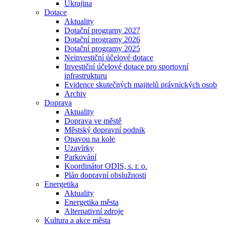
Ukrajina
Dotace
Aktuality
Dotační programy 2027
Dotační programy 2026
Dotační programy 2025
Neinvestiční účelové dotace
Investiční účelové dotace pro sportovní
infrastrukturu
Evidence skutečných majitelů právnických osob
Archiv
Doprava
Aktuality
Doprava ve městě
Městský dopravní podnik
Opavou na kole
Uzavírky
Parkování
Koordinátor ODIS, s. r. o.
Plán dopravní obslužnosti
Energetika
Aktuality
Energetika města
Alternativní zdroje
Kultura a akce města