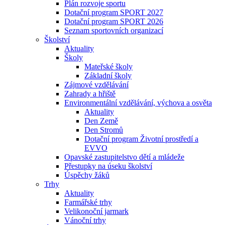
Plán rozvoje sportu
Dotační program SPORT 2027
Dotační program SPORT 2026
Seznam sportovních organizací
Školství
Aktuality
Školy
Mateřské školy
Základní školy
Zájmové vzdělávání
Zahrady a hřiště
Environmentální vzdělávání, výchova a osvěta
Aktuality
Den Země
Den Stromů
Dotační program Životní prostředí a
EVVO
Opavské zastupitelstvo dětí a mládeže
Přestupky na úseku školství
Úspěchy žáků
Trhy
Aktuality
Farmářské trhy
Velikonoční jarmark
Vánoční trhy