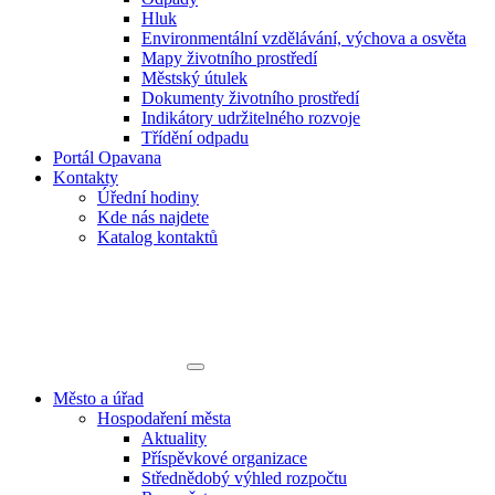
Hluk
Environmentální vzdělávání, výchova a osvěta
Mapy životního prostředí
Městský útulek
Dokumenty životního prostředí
Indikátory udržitelného rozvoje
Třídění odpadu
Portál Opavana
Kontakty
Úřední hodiny
Kde nás najdete
Katalog kontaktů
Město a úřad
Hospodaření města
Aktuality
Příspěvkové organizace
Střednědobý výhled rozpočtu