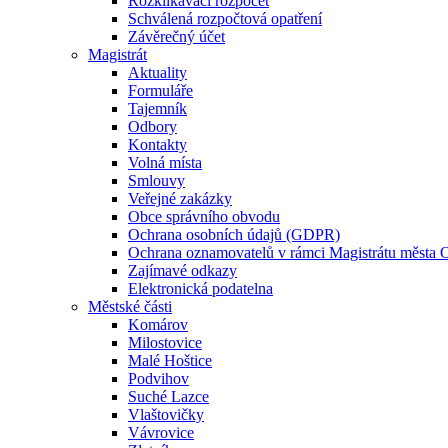
Rozklikávací rozpočet
Schválená rozpočtová opatření
Závěrečný účet
Magistrát
Aktuality
Formuláře
Tajemník
Odbory
Kontakty
Volná místa
Smlouvy
Veřejné zakázky
Obce správního obvodu
Ochrana osobních údajů (GDPR)
Ochrana oznamovatelů v rámci Magistrátu města 
Zajímavé odkazy
Elektronická podatelna
Městské části
Komárov
Milostovice
Malé Hoštice
Podvihov
Suché Lazce
Vlaštovičky
Vávrovice