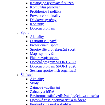
Katalog poskytovatelů služeb
Komunitní plánování
Protidrogová politika
Prevence kriminality
Dávkové systémy
Kontakty
Dotační program
Sport
Aktuality
O sportu v Opavě
Profesionální sport
Sportoviště pro rekreační sport
Mapa sportovišť
Plán rozvoje sportu
Dotační program SPORT 2027
Dotační program SPORT 2026
Seznam sportovních organizací
Školství
Aktuality
Školy
Zájmové vzdělávání
Zahrady a hřiště
Environmentální vzdělávání, výchova a osvěta
Opavské zastupitelstvo dětí a mládeže
Přestupky na úseku školství