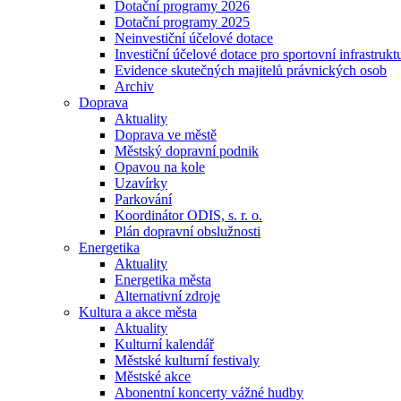
Dotační programy 2026
Dotační programy 2025
Neinvestiční účelové dotace
Investiční účelové dotace pro sportovní infrastrukt
Evidence skutečných majitelů právnických osob
Archiv
Doprava
Aktuality
Doprava ve městě
Městský dopravní podnik
Opavou na kole
Uzavírky
Parkování
Koordinátor ODIS, s. r. o.
Plán dopravní obslužnosti
Energetika
Aktuality
Energetika města
Alternativní zdroje
Kultura a akce města
Aktuality
Kulturní kalendář
Městské kulturní festivaly
Městské akce
Abonentní koncerty vážné hudby