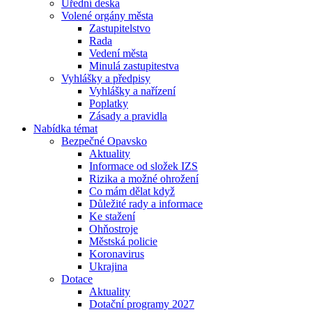
Úřední deska
Volené orgány města
Zastupitelstvo
Rada
Vedení města
Minulá zastupitestva
Vyhlášky a předpisy
Vyhlášky a nařízení
Poplatky
Zásady a pravidla
Nabídka témat
Bezpečné Opavsko
Aktuality
Informace od složek IZS
Rizika a možné ohrožení
Co mám dělat když
Důležité rady a informace
Ke stažení
Ohňostroje
Městská policie
Koronavirus
Ukrajina
Dotace
Aktuality
Dotační programy 2027