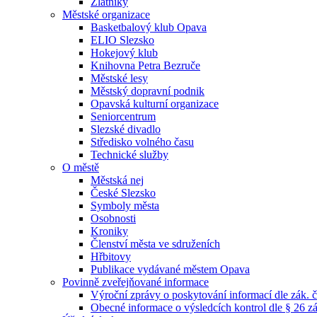
Zlatníky
Městské organizace
Basketbalový klub Opava
ELIO Slezsko
Hokejový klub
Knihovna Petra Bezruče
Městské lesy
Městský dopravní podnik
Opavská kulturní organizace
Seniorcentrum
Slezské divadlo
Středisko volného času
Technické služby
O městě
Městská nej
České Slezsko
Symboly města
Osobnosti
Kroniky
Členství města ve sdruženích
Hřbitovy
Publikace vydávané městem Opava
Povinně zveřejňované informace
Výroční zprávy o poskytování informací dle zák. 
Obecné informace o výsledcích kontrol dle § 26 zá