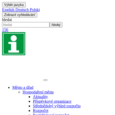
Výběr jazyka
English
Deutsch
Polski
Zobrazit vyhledávání
hledat
hledej
156
Město a úřad
Hospodaření města
Aktuality
Příspěvkové organizace
Střednědobý výhled rozpočtu
Rozpočet