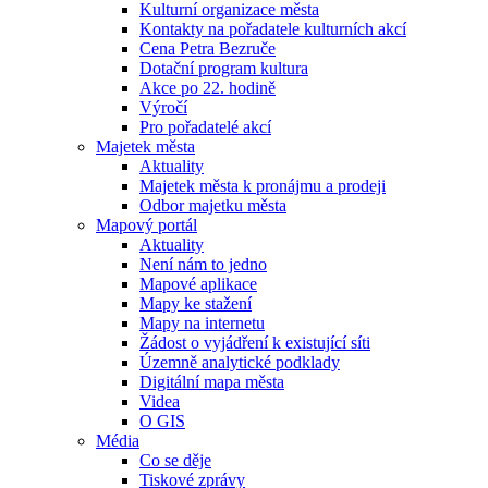
Kulturní organizace města
Kontakty na pořadatele kulturních akcí
Cena Petra Bezruče
Dotační program kultura
Akce po 22. hodině
Výročí
Pro pořadatelé akcí
Majetek města
Aktuality
Majetek města k pronájmu a prodeji
Odbor majetku města
Mapový portál
Aktuality
Není nám to jedno
Mapové aplikace
Mapy ke stažení
Mapy na internetu
Žádost o vyjádření k existující síti
Územně analytické podklady
Digitální mapa města
Videa
O GIS
Média
Co se děje
Tiskové zprávy