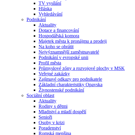
TV vysílání
Hláska
Vyhledávání
Podnikání
Aktuality
Dotace a financování
Hospodářská komora
Majetek města k pronájmu a prodeji
Na koho se obrátit
Nejvýznamnější zaměstnavatelé
Podnikání v evropské unii
Profil města
Průmyslové zóny a rozvojové plochy v MSK
Veřejné zakázky
Zajímavé odkazy pro podnikatele
Základní charakteristiky Opavska
Živnostenské podnikání
Sociální oblast
Aktuality
Rodiny s dětmi
Mladiství a mladí dospělí
Senioři
Osoby v krizi
Poradenství
Romská menšina