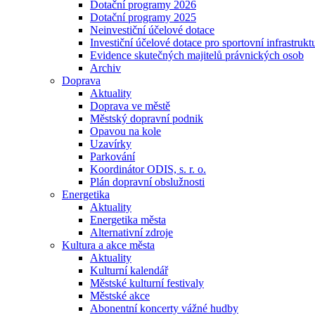
Dotační programy 2026
Dotační programy 2025
Neinvestiční účelové dotace
Investiční účelové dotace pro sportovní infrastrukt
Evidence skutečných majitelů právnických osob
Archiv
Doprava
Aktuality
Doprava ve městě
Městský dopravní podnik
Opavou na kole
Uzavírky
Parkování
Koordinátor ODIS, s. r. o.
Plán dopravní obslužnosti
Energetika
Aktuality
Energetika města
Alternativní zdroje
Kultura a akce města
Aktuality
Kulturní kalendář
Městské kulturní festivaly
Městské akce
Abonentní koncerty vážné hudby