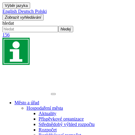
Výběr jazyka
English
Deutsch
Polski
Zobrazit vyhledávání
hledat
hledej
156
Město a úřad
Hospodaření města
Aktuality
Příspěvkové organizace
Střednědobý výhled rozpočtu
Rozpočet