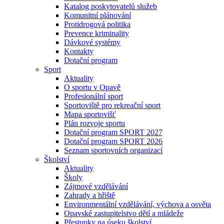
Katalog poskytovatelů služeb
Komunitní plánování
Protidrogová politika
Prevence kriminality
Dávkové systémy
Kontakty
Dotační program
Sport
Aktuality
O sportu v Opavě
Profesionální sport
Sportoviště pro rekreační sport
Mapa sportovišť
Plán rozvoje sportu
Dotační program SPORT 2027
Dotační program SPORT 2026
Seznam sportovních organizací
Školství
Aktuality
Školy
Zájmové vzdělávání
Zahrady a hřiště
Environmentální vzdělávání, výchova a osvěta
Opavské zastupitelstvo dětí a mládeže
Přestupky na úseku školství