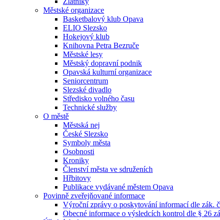
Zlatníky
Městské organizace
Basketbalový klub Opava
ELIO Slezsko
Hokejový klub
Knihovna Petra Bezruče
Městské lesy
Městský dopravní podnik
Opavská kulturní organizace
Seniorcentrum
Slezské divadlo
Středisko volného času
Technické služby
O městě
Městská nej
České Slezsko
Symboly města
Osobnosti
Kroniky
Členství města ve sdruženích
Hřbitovy
Publikace vydávané městem Opava
Povinně zveřejňované informace
Výroční zprávy o poskytování informací dle zák. 
Obecné informace o výsledcích kontrol dle § 26 zá