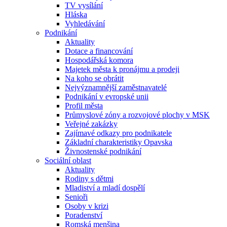
TV vysílání
Hláska
Vyhledávání
Podnikání
Aktuality
Dotace a financování
Hospodářská komora
Majetek města k pronájmu a prodeji
Na koho se obrátit
Nejvýznamnější zaměstnavatelé
Podnikání v evropské unii
Profil města
Průmyslové zóny a rozvojové plochy v MSK
Veřejné zakázky
Zajímavé odkazy pro podnikatele
Základní charakteristiky Opavska
Živnostenské podnikání
Sociální oblast
Aktuality
Rodiny s dětmi
Mladiství a mladí dospělí
Senioři
Osoby v krizi
Poradenství
Romská menšina