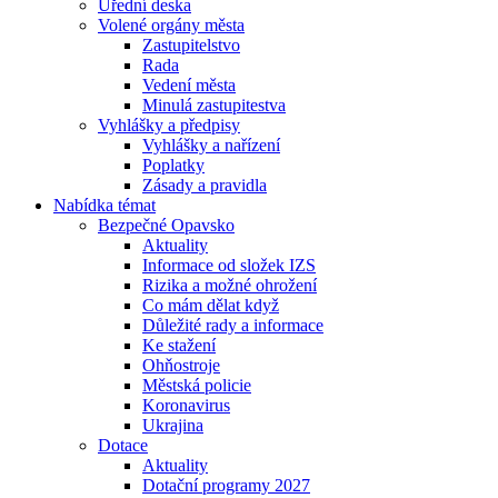
Úřední deska
Volené orgány města
Zastupitelstvo
Rada
Vedení města
Minulá zastupitestva
Vyhlášky a předpisy
Vyhlášky a nařízení
Poplatky
Zásady a pravidla
Nabídka témat
Bezpečné Opavsko
Aktuality
Informace od složek IZS
Rizika a možné ohrožení
Co mám dělat když
Důležité rady a informace
Ke stažení
Ohňostroje
Městská policie
Koronavirus
Ukrajina
Dotace
Aktuality
Dotační programy 2027