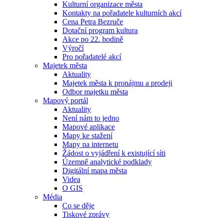
Kulturní organizace města
Kontakty na pořadatele kulturních akcí
Cena Petra Bezruče
Dotační program kultura
Akce po 22. hodině
Výročí
Pro pořadatelé akcí
Majetek města
Aktuality
Majetek města k pronájmu a prodeji
Odbor majetku města
Mapový portál
Aktuality
Není nám to jedno
Mapové aplikace
Mapy ke stažení
Mapy na internetu
Žádost o vyjádření k existující síti
Územně analytické podklady
Digitální mapa města
Videa
O GIS
Média
Co se děje
Tiskové zprávy