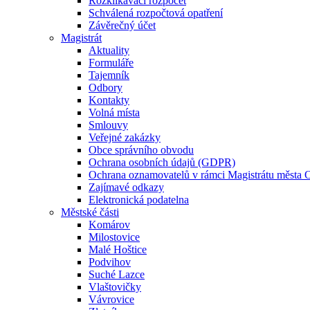
Rozklikávací rozpočet
Schválená rozpočtová opatření
Závěrečný účet
Magistrát
Aktuality
Formuláře
Tajemník
Odbory
Kontakty
Volná místa
Smlouvy
Veřejné zakázky
Obce správního obvodu
Ochrana osobních údajů (GDPR)
Ochrana oznamovatelů v rámci Magistrátu města 
Zajímavé odkazy
Elektronická podatelna
Městské části
Komárov
Milostovice
Malé Hoštice
Podvihov
Suché Lazce
Vlaštovičky
Vávrovice