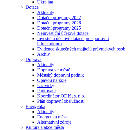
Ukrajina
Dotace
Aktuality
Dotační programy 2027
Dotační programy 2026
Dotační programy 2025
Neinvestiční účelové dotace
Investiční účelové dotace pro sportovní
infrastrukturu
Evidence skutečných majitelů právnických osob
Archiv
Doprava
Aktuality
Doprava ve městě
Městský dopravní podnik
Opavou na kole
Uzavírky
Parkování
Koordinátor ODIS, s. r. o.
Plán dopravní obslužnosti
Energetika
Aktuality
Energetika města
Alternativní zdroje
Kultura a akce města