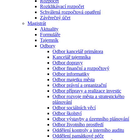
Rozpočet
Rozklikávací rozpočet
Schválená rozpočtová opatření
Závěrečný účet
Magistrát
Aktuality
Formuláře
Tajemník
Odbory
Odbor kancelář primátora
Kancelář tajemníka
Odbor dopravy
Odbor finanční a rozpočtový
Odbor informatiky
Odbor majetku města
Odbor právní a organizační
Odbor přípravy a realizace investic
Odbor rozvoje města a strategického
plánování
Odbor sociálních věcí
Odbor školství
Odbor výstavby a územního plánování
Odbor životního prostředí
Oddělení kontroly a interního auditu
Oddělení památkové péče