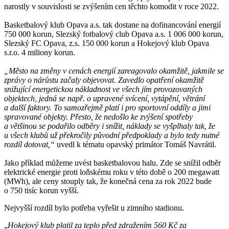
narostly v souvislosti se zvýšením cen těchto komodit v roce 2022.
Basketbalový klub Opava a.s. tak dostane na dofinancování energií
750 000 korun, Slezský fotbalový club Opava a.s. 1 006 000 korun,
Slezský FC Opava, z.s. 150 000 korun a Hokejový klub Opava
s.r.o. 4 miliony korun.
„Město na změny v cenách energií zareagovalo okamžitě, jakmile se
zprávy o nárůstu začaly objevovat. Zavedlo opatření okamžitě
snižující energetickou nákladnost ve všech jím provozovaných
objektech, jedná se např. o upravené svícení, vytápění, větrání
a další faktory. To samozřejmě platí i pro sportovní oddíly a jimi
spravované objekty. Přesto, že nedošlo ke zvýšení spotřeby
a většinou se podařilo odběry i snížit, náklady se vyšplhaly tak, že
u všech klubů už překročily původní předpoklady a bylo tedy nutné
rozdíl dotovat,“
uvedl k tématu opavský primátor Tomáš Navrátil.
Jako příklad můžeme uvést basketbalovou halu. Zde se snížil odběr
elektrické energie proti loňskému roku v této době o 200 megawatt
(MWh), ale ceny stouply tak, že konečná cena za rok 2022 bude
o 750 tisíc korun vyšší.
Nejvyšší rozdíl bylo potřeba vyřešit u zimního stadionu.
„
Hokejový klub platil za teplo před zdražením 560 Kč za