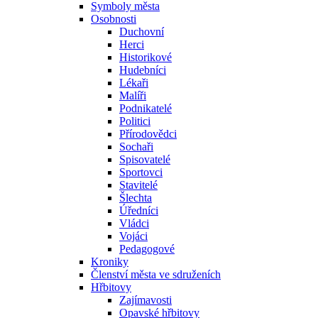
Symboly města
Osobnosti
Duchovní
Herci
Historikové
Hudebníci
Lékaři
Malíři
Podnikatelé
Politici
Přírodovědci
Sochaři
Spisovatelé
Sportovci
Stavitelé
Šlechta
Úředníci
Vládci
Vojáci
Pedagogové
Kroniky
Členství města ve sdruženích
Hřbitovy
Zajímavosti
Opavské hřbitovy