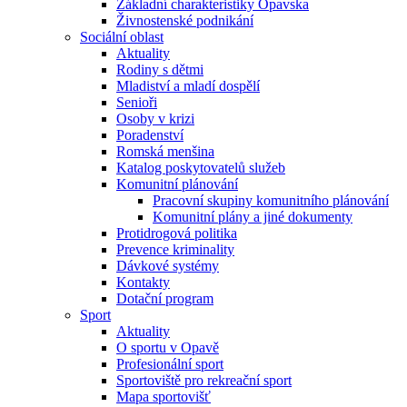
Základní charakteristiky Opavska
Živnostenské podnikání
Sociální oblast
Aktuality
Rodiny s dětmi
Mladiství a mladí dospělí
Senioři
Osoby v krizi
Poradenství
Romská menšina
Katalog poskytovatelů služeb
Komunitní plánování
Pracovní skupiny komunitního plánování
Komunitní plány a jiné dokumenty
Protidrogová politika
Prevence kriminality
Dávkové systémy
Kontakty
Dotační program
Sport
Aktuality
O sportu v Opavě
Profesionální sport
Sportoviště pro rekreační sport
Mapa sportovišť