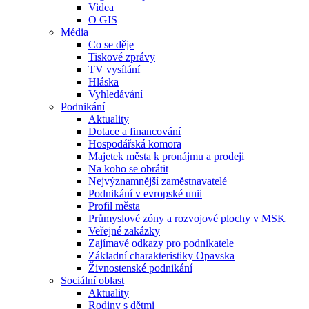
Videa
O GIS
Média
Co se děje
Tiskové zprávy
TV vysílání
Hláska
Vyhledávání
Podnikání
Aktuality
Dotace a financování
Hospodářská komora
Majetek města k pronájmu a prodeji
Na koho se obrátit
Nejvýznamnější zaměstnavatelé
Podnikání v evropské unii
Profil města
Průmyslové zóny a rozvojové plochy v MSK
Veřejné zakázky
Zajímavé odkazy pro podnikatele
Základní charakteristiky Opavska
Živnostenské podnikání
Sociální oblast
Aktuality
Rodiny s dětmi