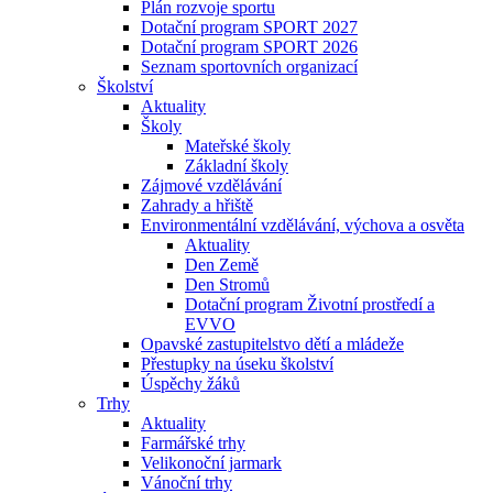
Plán rozvoje sportu
Dotační program SPORT 2027
Dotační program SPORT 2026
Seznam sportovních organizací
Školství
Aktuality
Školy
Mateřské školy
Základní školy
Zájmové vzdělávání
Zahrady a hřiště
Environmentální vzdělávání, výchova a osvěta
Aktuality
Den Země
Den Stromů
Dotační program Životní prostředí a
EVVO
Opavské zastupitelstvo dětí a mládeže
Přestupky na úseku školství
Úspěchy žáků
Trhy
Aktuality
Farmářské trhy
Velikonoční jarmark
Vánoční trhy