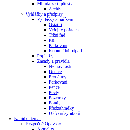
Minulá zastupitestva
Archiv
Vyhlášky a předpisy
Vyhlášky a nařízení
Ostatní
Veřejný pořádek
Tržní řád
Psi
Parkování
Komunální odpad
Poplatky
Zásady a pravidla
Nemovitosti
Dotace
Pronájmy
Parkování
Petice
Pocty
Pozemky
Fondy
Předzahrádky
Užívání symbolů
Nabídka témat
Bezpečné Opavsko
Aktuality