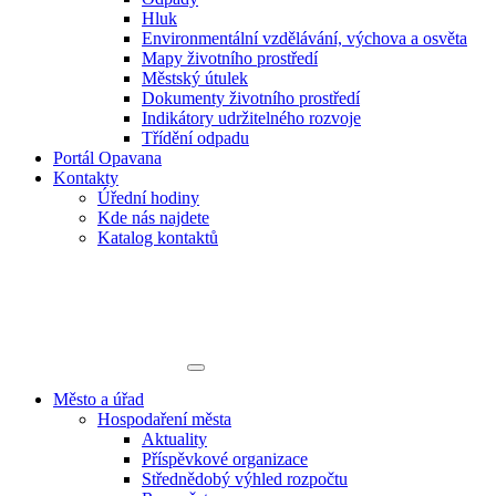
Hluk
Environmentální vzdělávání, výchova a osvěta
Mapy životního prostředí
Městský útulek
Dokumenty životního prostředí
Indikátory udržitelného rozvoje
Třídění odpadu
Portál Opavana
Kontakty
Úřední hodiny
Kde nás najdete
Katalog kontaktů
Město a úřad
Hospodaření města
Aktuality
Příspěvkové organizace
Střednědobý výhled rozpočtu