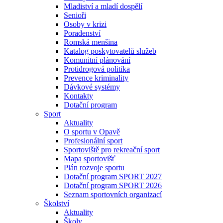
Mladiství a mladí dospělí
Senioři
Osoby v krizi
Poradenství
Romská menšina
Katalog poskytovatelů služeb
Komunitní plánování
Protidrogová politika
Prevence kriminality
Dávkové systémy
Kontakty
Dotační program
Sport
Aktuality
O sportu v Opavě
Profesionální sport
Sportoviště pro rekreační sport
Mapa sportovišť
Plán rozvoje sportu
Dotační program SPORT 2027
Dotační program SPORT 2026
Seznam sportovních organizací
Školství
Aktuality
Školy