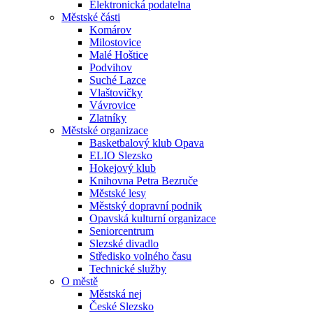
Elektronická podatelna
Městské části
Komárov
Milostovice
Malé Hoštice
Podvihov
Suché Lazce
Vlaštovičky
Vávrovice
Zlatníky
Městské organizace
Basketbalový klub Opava
ELIO Slezsko
Hokejový klub
Knihovna Petra Bezruče
Městské lesy
Městský dopravní podnik
Opavská kulturní organizace
Seniorcentrum
Slezské divadlo
Středisko volného času
Technické služby
O městě
Městská nej
České Slezsko