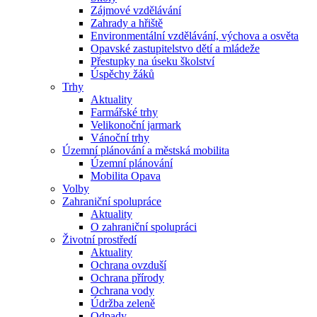
Zájmové vzdělávání
Zahrady a hřiště
Environmentální vzdělávání, výchova a osvěta
Opavské zastupitelstvo dětí a mládeže
Přestupky na úseku školství
Úspěchy žáků
Trhy
Aktuality
Farmářské trhy
Velikonoční jarmark
Vánoční trhy
Územní plánování a městská mobilita
Územní plánování
Mobilita Opava
Volby
Zahraniční spolupráce
Aktuality
O zahraniční spolupráci
Životní prostředí
Aktuality
Ochrana ovzduší
Ochrana přírody
Ochrana vody
Údržba zeleně
Odpady