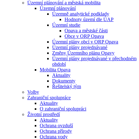
Územní plánování a městská mobilita
Územní plánování
Územně analytické podklady
Hodnoty území dle ÚAP
Územní studie
Opava a městské části
Obce v ORP Opava
Územní plány obcí v ORP Opava
Územní plány projednávané
Změny Územního plánu Opavy
Územní plány projednávané v přechodném
období
Mobilita Opava
Aktuality
Dokumenty
Řešitelský tým
Volby
Zahraniční spolupráce
Aktuality
O zahraniční spolupráci
Životní prostředí
Aktuality
Ochrana ovzduší
Ochrana přírody
Ochrana vody