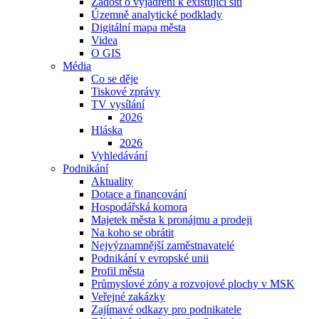
Žádost o vyjádření k existující síti
Územně analytické podklady
Digitální mapa města
Videa
O GIS
Média
Co se děje
Tiskové zprávy
TV vysílání
2026
Hláska
2026
Vyhledávání
Podnikání
Aktuality
Dotace a financování
Hospodářská komora
Majetek města k pronájmu a prodeji
Na koho se obrátit
Nejvýznamnější zaměstnavatelé
Podnikání v evropské unii
Profil města
Průmyslové zóny a rozvojové plochy v MSK
Veřejné zakázky
Zajímavé odkazy pro podnikatele