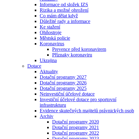
Informace od složek IZS
Rizika a možné ohrožení
Co mám dělat když
Důležité rady a informace
Ke stažení
Ohňostroje
Městská policie
Koronavirus
Prevence před koronavirem
Příznaky koronaviru
Ukrajina
Dotace
Aktuality
Dotační programy 2027
Dotační programy 2026
Dotační programy 2025
Neinvestiční účelové dotace
Investiční účelové dotace pro sportovní
infrastrukturu
Evidence skutečných majitelů právnických osob
Archiv
Dotační programy 2020
Dotační programy 2021
Dotační programy 2022
Dotační programy 2023