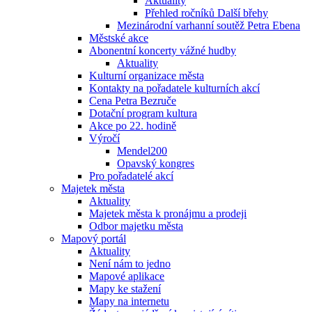
Aktuality
Přehled ročníků Další břehy
Mezinárodní varhanní soutěž Petra Ebena
Městské akce
Abonentní koncerty vážné hudby
Aktuality
Kulturní organizace města
Kontakty na pořadatele kulturních akcí
Cena Petra Bezruče
Dotační program kultura
Akce po 22. hodině
Výročí
Mendel200
Opavský kongres
Pro pořadatelé akcí
Majetek města
Aktuality
Majetek města k pronájmu a prodeji
Odbor majetku města
Mapový portál
Aktuality
Není nám to jedno
Mapové aplikace
Mapy ke stažení
Mapy na internetu