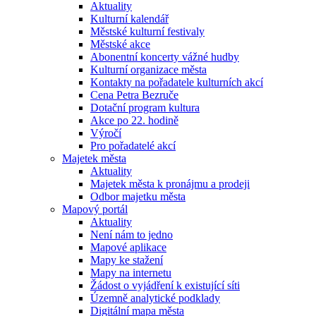
Aktuality
Kulturní kalendář
Městské kulturní festivaly
Městské akce
Abonentní koncerty vážné hudby
Kulturní organizace města
Kontakty na pořadatele kulturních akcí
Cena Petra Bezruče
Dotační program kultura
Akce po 22. hodině
Výročí
Pro pořadatelé akcí
Majetek města
Aktuality
Majetek města k pronájmu a prodeji
Odbor majetku města
Mapový portál
Aktuality
Není nám to jedno
Mapové aplikace
Mapy ke stažení
Mapy na internetu
Žádost o vyjádření k existující síti
Územně analytické podklady
Digitální mapa města