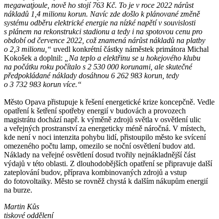
megawatjoule, nově ho stojí 763 Kč. To je v roce 2022 nárůst
nákladů 1,4 milionu korun. Navíc zde došlo k plánované změně
systému odběru elektrické energie na nízké napětí v souvislosti
s plánem na rekonstrukci stadionu a tedy i na spotovou cenu pro
období od července 2022, což znamená nárůst nákladů na platby
o 2,3 milionu,“
uvedl konkrétní částky náměstek primátora Michal
Kokošek a doplnil:
„Na teplo a elektřinu se u hokejového klubu
na počátku roku počítalo s 2 530 000 korunami, ale skutečné
předpokládané náklady dosáhnou 6 262 983 korun, tedy
o 3 732 983 korun více.“
Město Opava přistupuje k řešení energetické krize koncepčně. Vedle
opatření k šetření spotřeby energií v budovách a provozech
magistrátu dochází např. k výměně zdrojů světla v osvětlení ulic
a veřejných prostranství za energeticky méně náročná. V místech,
kde není v noci intenzita pohybu lidí, přistoupilo město ke svícení
omezeného počtu lamp, omezilo se noční osvětlení budov atd.
Náklady na veřejné osvětlení dosud tvořily nejnákladnější část
výdajů v této oblasti. Z dlouhodobějších opatření se připravuje další
zateplování budov, příprava kombinovaných zdrojů a vstup
do fotovoltaiky. Město se rovněž chystá k dalším nákupům energií
na burze.
Martin Kůs
tiskové oddělení