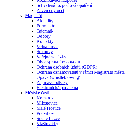
Rozklikávací rozpočet
Schválená rozpočtová opatření
Závěrečný účet
Magistrát
Aktuality
Formuláře
Tajemník
Odbory
Kontakty
Volná místa
Smlouvy
Veřejné zakázky
Obce správního obvodu
Ochrana osobních údajů (GDPR)
Ochrana oznamovatelů v rámci Magistrátu města
Opava (whistleblowing)
Zajímavé odkazy
Elektronická podatelna
Městské části
Komárov
Milostovice
Malé Hoštice
Podvihov
Suché Lazce
Vlaštovičky