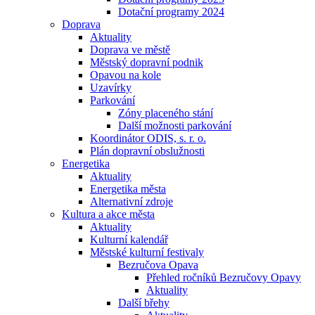
Dotační programy 2024
Doprava
Aktuality
Doprava ve městě
Městský dopravní podnik
Opavou na kole
Uzavírky
Parkování
Zóny placeného stání
Další možnosti parkování
Koordinátor ODIS, s. r. o.
Plán dopravní obslužnosti
Energetika
Aktuality
Energetika města
Alternativní zdroje
Kultura a akce města
Aktuality
Kulturní kalendář
Městské kulturní festivaly
Bezručova Opava
Přehled ročníků Bezručovy Opavy
Aktuality
Další břehy