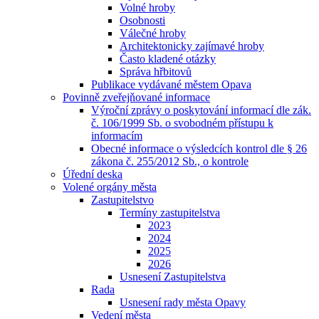
Volné hroby
Osobnosti
Válečné hroby
Architektonicky zajímavé hroby
Často kladené otázky
Správa hřbitovů
Publikace vydávané městem Opava
Povinně zveřejňované informace
Výroční zprávy o poskytování informací dle zák.
č. 106/1999 Sb. o svobodném přístupu k
informacím
Obecné informace o výsledcích kontrol dle § 26
zákona č. 255/2012 Sb., o kontrole
Úřední deska
Volené orgány města
Zastupitelstvo
Termíny zastupitelstva
2023
2024
2025
2026
Usnesení Zastupitelstva
Rada
Usnesení rady města Opavy
Vedení města