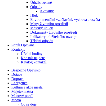
Údržba zeleně
Odpady
Aktuality
Hluk
Environmentální vzdělávání, výchova a osvěta
Mapy životního prostředí
Městský útulek
Dokumenty životního prostředí
Indikátory udržitelného rozvoje
Třídění odpadu
Portál Opavana
Kontakty
Úřední hodiny
Kde nás najdete
Katalog kontaktů
Bezpečné Opavsko
Dotace
Doprava
Energetika
Kultura a akce města
Majetek města
Mapový portál
Média
Co se děje