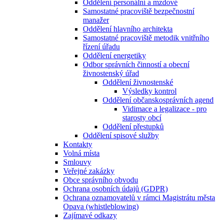
Oddělení personální a mzdové
Samostatné pracoviště bezpečnostní
manažer
Oddělení hlavního architekta
Samostatné pracoviště metodik vnitřního
řízení úřadu
Oddělení energetiky
Odbor správních činností a obecní
živnostenský úřad
Oddělení živnostenské
Výsledky kontrol
Oddělení občanskosprávních agend
Vidimace a legalizace - pro
starosty obcí
Oddělení přestupků
Oddělení spisové služby
Kontakty
Volná místa
Smlouvy
Veřejné zakázky
Obce správního obvodu
Ochrana osobních údajů (GDPR)
Ochrana oznamovatelů v rámci Magistrátu města
Opava (whistleblowing)
Zajímavé odkazy