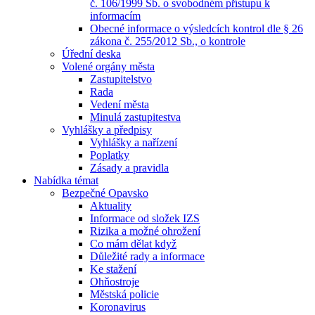
č. 106/1999 Sb. o svobodném přístupu k
informacím
Obecné informace o výsledcích kontrol dle § 26
zákona č. 255/2012 Sb., o kontrole
Úřední deska
Volené orgány města
Zastupitelstvo
Rada
Vedení města
Minulá zastupitestva
Vyhlášky a předpisy
Vyhlášky a nařízení
Poplatky
Zásady a pravidla
Nabídka témat
Bezpečné Opavsko
Aktuality
Informace od složek IZS
Rizika a možné ohrožení
Co mám dělat když
Důležité rady a informace
Ke stažení
Ohňostroje
Městská policie
Koronavirus