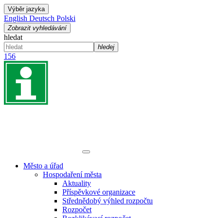
Výběr jazyka
English
Deutsch
Polski
Zobrazit vyhledávání
hledat
hledej
156
Město a úřad
Hospodaření města
Aktuality
Příspěvkové organizace
Střednědobý výhled rozpočtu
Rozpočet