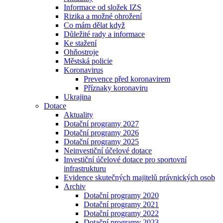
Informace od složek IZS
Rizika a možné ohrožení
Co mám dělat když
Důležité rady a informace
Ke stažení
Ohňostroje
Městská policie
Koronavirus
Prevence před koronavirem
Příznaky koronaviru
Ukrajina
Dotace
Aktuality
Dotační programy 2027
Dotační programy 2026
Dotační programy 2025
Neinvestiční účelové dotace
Investiční účelové dotace pro sportovní
infrastrukturu
Evidence skutečných majitelů právnických osob
Archiv
Dotační programy 2020
Dotační programy 2021
Dotační programy 2022
Dotační programy 2023