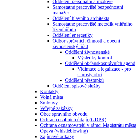
Oddělení personální a mzdové
Samostatné pracoviště bezpečnostní
manažer
Oddělení hlavního architekta
Samostatné pracoviště metodik vnitřního
řízení úřadu
Oddělení energetiky
Odbor správních činností a obecní
živnostenský úřad
Oddělení živnostenské
Výsledky kontrol
Oddělení občanskosprávních agend
Vidimace a legalizace - pro
starosty obcí
Oddělení přestupků
Oddělení spisové služby
Kontakty
Volná místa
Smlouvy
Veřejné zakázky
Obce správního obvodu
Ochrana osobních údajů (GDPR)
Ochrana oznamovatelů v rámci Magistrátu města
Opava (whistleblowing)
Zajímavé odkazy