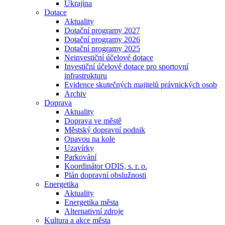
Ukrajina
Dotace
Aktuality
Dotační programy 2027
Dotační programy 2026
Dotační programy 2025
Neinvestiční účelové dotace
Investiční účelové dotace pro sportovní
infrastrukturu
Evidence skutečných majitelů právnických osob
Archiv
Doprava
Aktuality
Doprava ve městě
Městský dopravní podnik
Opavou na kole
Uzavírky
Parkování
Koordinátor ODIS, s. r. o.
Plán dopravní obslužnosti
Energetika
Aktuality
Energetika města
Alternativní zdroje
Kultura a akce města