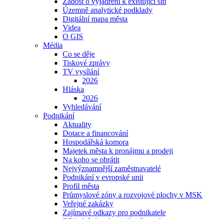
Žádost o vyjádření k existující síti
Územně analytické podklady
Digitální mapa města
Videa
O GIS
Média
Co se děje
Tiskové zprávy
TV vysílání
2026
Hláska
2026
Vyhledávání
Podnikání
Aktuality
Dotace a financování
Hospodářská komora
Majetek města k pronájmu a prodeji
Na koho se obrátit
Nejvýznamnější zaměstnavatelé
Podnikání v evropské unii
Profil města
Průmyslové zóny a rozvojové plochy v MSK
Veřejné zakázky
Zajímavé odkazy pro podnikatele