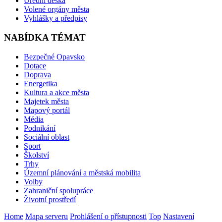
Úřední deska
Volené orgány města
Vyhlášky a předpisy
NABÍDKA TÉMAT
Bezpečné Opavsko
Dotace
Doprava
Energetika
Kultura a akce města
Majetek města
Mapový portál
Média
Podnikání
Sociální oblast
Sport
Školství
Trhy
Územní plánování a městská mobilita
Volby
Zahraniční spolupráce
Životní prostředí
Home
Mapa serveru
Prohlášení o přístupnosti
Top
Nastavení