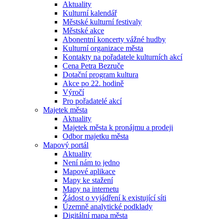
Aktuality
Kulturní kalendář
Městské kulturní festivaly
Městské akce
Abonentní koncerty vážné hudby
Kulturní organizace města
Kontakty na pořadatele kulturních akcí
Cena Petra Bezruče
Dotační program kultura
Akce po 22. hodině
Výročí
Pro pořadatelé akcí
Majetek města
Aktuality
Majetek města k pronájmu a prodeji
Odbor majetku města
Mapový portál
Aktuality
Není nám to jedno
Mapové aplikace
Mapy ke stažení
Mapy na internetu
Žádost o vyjádření k existující síti
Územně analytické podklady
Digitální mapa města