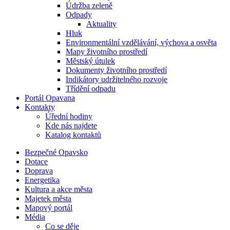
Údržba zeleně
Odpady
Aktuality
Hluk
Environmentální vzdělávání, výchova a osvěta
Mapy životního prostředí
Městský útulek
Dokumenty životního prostředí
Indikátory udržitelného rozvoje
Třídění odpadu
Portál Opavana
Kontakty
Úřední hodiny
Kde nás najdete
Katalog kontaktů
Bezpečné Opavsko
Dotace
Doprava
Energetika
Kultura a akce města
Majetek města
Mapový portál
Média
Co se děje