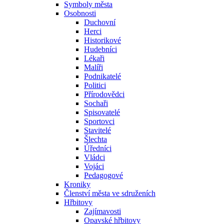
Symboly města
Osobnosti
Duchovní
Herci
Historikové
Hudebníci
Lékaři
Malíři
Podnikatelé
Politici
Přírodovědci
Sochaři
Spisovatelé
Sportovci
Stavitelé
Šlechta
Úředníci
Vládci
Vojáci
Pedagogové
Kroniky
Členství města ve sdruženích
Hřbitovy
Zajímavosti
Opavské hřbitovy