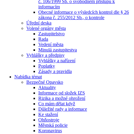
č. 106/1999 Sb. o svobodném přístupu k
informacím
Obecné informace o výsledcích kontrol dle § 26
zákona č. 255/2012 Sb., o kontrole
Úřední deska
Volené orgány města
Zastupitelstvo
Rada
Vedení města
Minulá zastupitestva
Vyhlášky a předpisy
Vyhlášky a nařízení
Poplatky
Zásady a pravidla
Nabídka témat
Bezpečné Opavsko
Aktuality
Informace od složek IZS
Rizika a možné ohrožení
Co mám dělat když
Důležité rady a informace
Ke stažení
Ohňostroje
Městská policie
Koronavirus