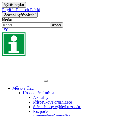
Výběr jazyka
English
Deutsch
Polski
Zobrazit vyhledávání
hledat
hledej
156
Město a úřad
Hospodaření města
Aktuality
Příspěvkové organizace
Střednědobý výhled rozpočtu
Rozpočet