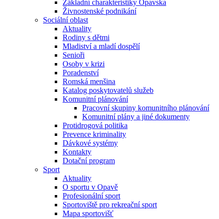
Základní charakteristiky Opavska
Živnostenské podnikání
Sociální oblast
Aktuality
Rodiny s dětmi
Mladiství a mladí dospělí
Senioři
Osoby v krizi
Poradenství
Romská menšina
Katalog poskytovatelů služeb
Komunitní plánování
Pracovní skupiny komunitního plánování
Komunitní plány a jiné dokumenty
Protidrogová politika
Prevence kriminality
Dávkové systémy
Kontakty
Dotační program
Sport
Aktuality
O sportu v Opavě
Profesionální sport
Sportoviště pro rekreační sport
Mapa sportovišť