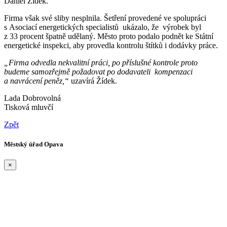
Daniel Žídek.
Firma však své sliby nesplnila. Šetření provedené ve spolupráci
s Asociací energetických specialistů ukázalo, že výrobek byl
z 33 procent špatně udělaný. Město proto podalo podnět ke Státní
energetické inspekci, aby provedla kontrolu štítků i dodávky práce.
„Firma odvedla nekvalitní práci, po příslušné kontrole proto
budeme samozřejmě požadovat po dodavateli kompenzaci
a navrácení peněz,“
uzavírá Žídek.
Lada Dobrovolná
Tisková mluvčí
Zpět
Městský úřad Opava
×