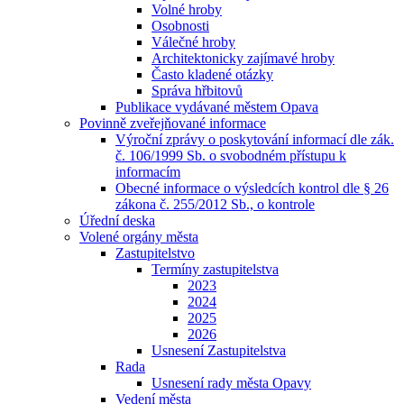
Volné hroby
Osobnosti
Válečné hroby
Architektonicky zajímavé hroby
Často kladené otázky
Správa hřbitovů
Publikace vydávané městem Opava
Povinně zveřejňované informace
Výroční zprávy o poskytování informací dle zák.
č. 106/1999 Sb. o svobodném přístupu k
informacím
Obecné informace o výsledcích kontrol dle § 26
zákona č. 255/2012 Sb., o kontrole
Úřední deska
Volené orgány města
Zastupitelstvo
Termíny zastupitelstva
2023
2024
2025
2026
Usnesení Zastupitelstva
Rada
Usnesení rady města Opavy
Vedení města