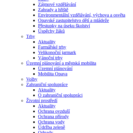
Zájmové vzdělávání
Zahrady a hřiště
Environmentální vzdělávání, výchova a osvěta
Opavské zastupitelstvo dětí a mládeže
Přestupky na úseku školství
Úspěchy žáků
Trhy
Aktuality
Farmářské trhy
Velikonoční jarmark
Vánoční trhy
Územní plánování a městská mobilita
Územní plánování
Mobilita Opava
Volby
Zahraniční spolupráce
Aktuality
O zahraniční spolupráci
Životní prostředí
Aktuality
Ochrana ovzduší
Ochrana přírody
Ochrana vody
Údržba zeleně
Odpady