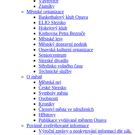
Vávrovice
Zlatníky
Městské organizace
Basketbalový klub Opava
ELIO Slezsko
Hokejový klub
Knihovna Petra Bezruče
Městské lesy
Městský dopravní podnik
Opavská kulturní organizace
Seniorcentrum
Slezské divadlo
Středisko volného času
Technické služby
O městě
Městská nej
České Slezsko
Symboly města
Osobnosti
Kroniky
Členství města ve sdruženích
Hřbitovy
Publikace vydávané městem Opava
Povinně zveřejňované informace
Výroční zprávy o poskytování informací dle zák.