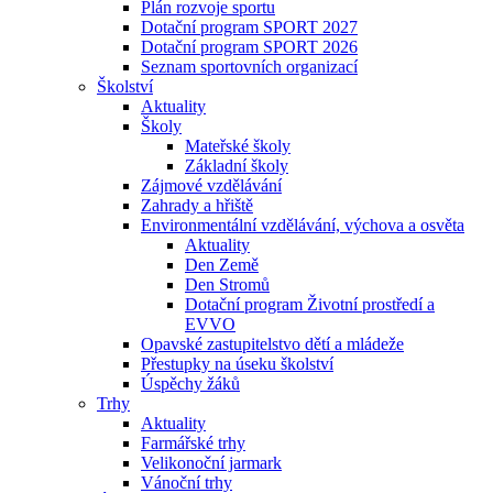
Plán rozvoje sportu
Dotační program SPORT 2027
Dotační program SPORT 2026
Seznam sportovních organizací
Školství
Aktuality
Školy
Mateřské školy
Základní školy
Zájmové vzdělávání
Zahrady a hřiště
Environmentální vzdělávání, výchova a osvěta
Aktuality
Den Země
Den Stromů
Dotační program Životní prostředí a
EVVO
Opavské zastupitelstvo dětí a mládeže
Přestupky na úseku školství
Úspěchy žáků
Trhy
Aktuality
Farmářské trhy
Velikonoční jarmark
Vánoční trhy