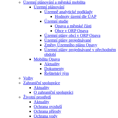
Územní plánování a městská mobilita
Územní plánování
Územně analytické podklady
Hodnoty území dle ÚAP
Územní studie
Opava a městské části
Obce v ORP Opava
Územní plány obcí v ORP Opava
Územní plány projednávané
Změny Územního plánu Opavy
Územní plány projednávané v přechodném
období
Mobilita Opava
Aktuality
Dokumenty
Řešitelský tým
Volby
Zahraniční spolupráce
Aktuality
O zahraniční spolupráci
Životní prostředí
Aktuality
Ochrana ovzduší
Ochrana přírody
Ochrana vody