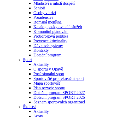
Mladiství a mladí dospělí
Senioři
Osoby v krizi
Poradenství
Romská menšina
Katalog poskytovatelů služeb
Komunitní plánování
Protidrogová politika
Prevence kriminality
Dávkové systémy
Kontakty
Dotační program
Sport
Aktuality
O sportu v Opavě
Profesionální sport
Sportoviště pro rekreační sport
Mapa sportovišť
Plán rozvoje sportu
Dotační program SPORT 2027
Dotační program SPORT 2026
Seznam sportovních organizací
Školství
Aktuality
Školy