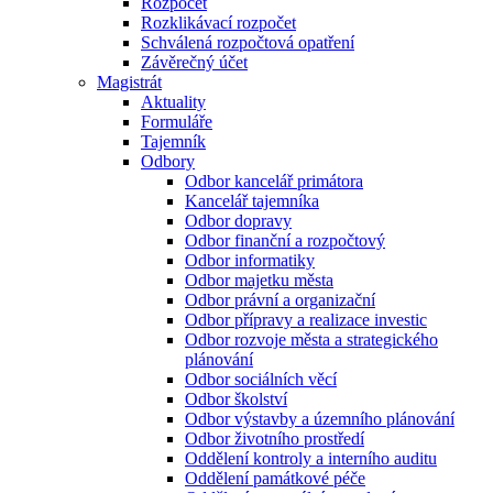
Rozpočet
Rozklikávací rozpočet
Schválená rozpočtová opatření
Závěrečný účet
Magistrát
Aktuality
Formuláře
Tajemník
Odbory
Odbor kancelář primátora
Kancelář tajemníka
Odbor dopravy
Odbor finanční a rozpočtový
Odbor informatiky
Odbor majetku města
Odbor právní a organizační
Odbor přípravy a realizace investic
Odbor rozvoje města a strategického
plánování
Odbor sociálních věcí
Odbor školství
Odbor výstavby a územního plánování
Odbor životního prostředí
Oddělení kontroly a interního auditu
Oddělení památkové péče