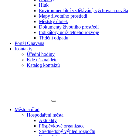
Hluk
Environmentální vzdělávání, výchova a osvěta
Mapy životního prostředí
Městský útulek
Dokumenty životního prostředí
Indikátory udržitelného rozvoje
Třídění odpadu
Portál Opavana
Kontakty
Úřední hodiny
Kde nás najdete
Katalog kontaktů
Město a úřad
Hospodaření města
Aktuality
Příspěvkové organizace
Střednědobý výhled rozpočtu