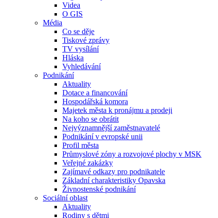
Videa
O GIS
Média
Co se děje
Tiskové zprávy
TV vysílání
Hláska
Vyhledávání
Podnikání
Aktuality
Dotace a financování
Hospodářská komora
Majetek města k pronájmu a prodeji
Na koho se obrátit
Nejvýznamnější zaměstnavatelé
Podnikání v evropské unii
Profil města
Průmyslové zóny a rozvojové plochy v MSK
Veřejné zakázky
Zajímavé odkazy pro podnikatele
Základní charakteristiky Opavska
Živnostenské podnikání
Sociální oblast
Aktuality
Rodiny s dětmi