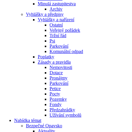
Minulá zastupitestva
Archiv
Vyhlášky a předpisy
Vyhlášky a nařízení
Ostatní
Veřejný pořádek
Tržní řád
Psi
Parkování
Komunální odpad
Poplatky
Zásady a pravidla
Nemovitosti
Dotace
Pronájmy
Parkování
Petice
Pocty
Pozemky
Fondy
Předzahrádky
Užívání symbolů
Nabídka témat
Bezpečné Opavsko
Aktuality