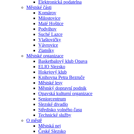
Elektronická podatelna
Městské části
Komárov
Milostovice
Malé Hoštice
Podvihov
Suché Lazce
Vlaštovičky
Vávrovice
Zlatníky
Městské organizace
Basketbalový klub Opava
ELIO Slezsko
Hokejový klub
Knihovna Petra Bezruče
Městské lesy
Městský dopravní podnik
Opavská kulturní organizace
Seniorcentrum
Slezské divadlo
Středisko volného času
Technické služby
O městě
Městská nej
České Slezsko