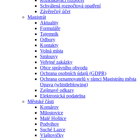
Rozklikávací rozpočet
Schválená rozpočtová opatření
Závěrečný účet
Magistrát
Aktuality
Formuláře
Tajemník
Odbory
Kontakty
Volná místa
Smlouvy
Veřejné zakázky
Obce správního obvodu
Ochrana osobních údajů (GDPR)
Ochrana oznamovatelů v rámci Magistrátu města
Opava (whistleblowing)
Zajímavé odkazy
Elektronická podatelna
Městské části
Komárov
Milostovice
Malé Hoštice
Podvihov
Suché Lazce
Vlaštovičky