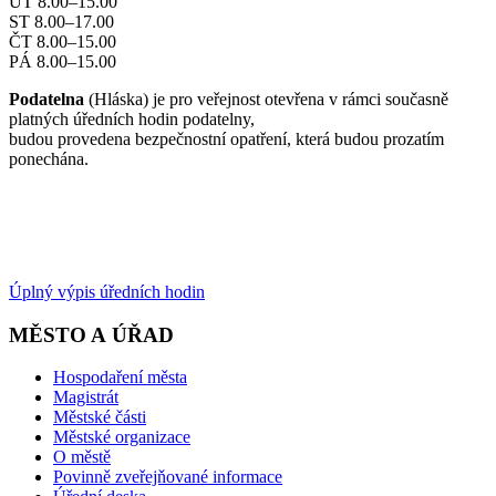
ÚT 8.00–15.00
ST 8.00–17.00
ČT 8.00–15.00
PÁ 8.00–15.00
Podatelna
(Hláska) je pro veřejnost otevřena v rámci současně
platných úředních hodin podatelny,
budou provedena bezpečnostní opatření, která budou prozatím
ponechána.
Úplný výpis úředních hodin
MĚSTO A ÚŘAD
Hospodaření města
Magistrát
Městské části
Městské organizace
O městě
Povinně zveřejňované informace