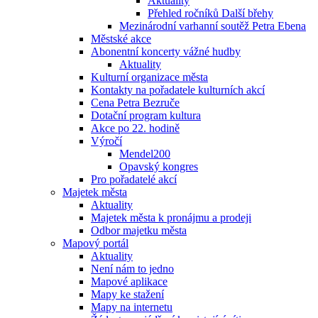
Aktuality
Přehled ročníků Další břehy
Mezinárodní varhanní soutěž Petra Ebena
Městské akce
Abonentní koncerty vážné hudby
Aktuality
Kulturní organizace města
Kontakty na pořadatele kulturních akcí
Cena Petra Bezruče
Dotační program kultura
Akce po 22. hodině
Výročí
Mendel200
Opavský kongres
Pro pořadatelé akcí
Majetek města
Aktuality
Majetek města k pronájmu a prodeji
Odbor majetku města
Mapový portál
Aktuality
Není nám to jedno
Mapové aplikace
Mapy ke stažení
Mapy na internetu