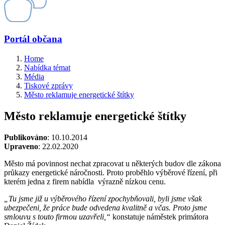
Portál občana
Home
Nabídka témat
Média
Tiskové zprávy
Město reklamuje energetické štítky
Město reklamuje energetické štítky
Publikováno
: 10.10.2014
Upraveno
: 22.02.2020
Město má povinnost nechat zpracovat u některých budov dle zákona
průkazy energetické náročnosti. Proto proběhlo výběrové řízení, při
kterém jedna z firem nabídla výrazně nízkou cenu.
„Tu jsme již u výběrového řízení zpochybňovali, byli jsme však
ubezpečeni, že práce bude odvedena kvalitně a včas. Proto jsme
smlouvu s touto firmou uzavřeli,“
konstatuje náměstek primátora