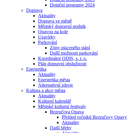
Dotační programy 2024
Doprava
Aktuality
Doprava ve městě
Městský dopravní podnik
Opavou na kole
Uzavírky
Parkování
Zóny placeného stání
Další možnosti parkování
Koordinátor ODIS, s. r. o.
Plán dopravní obslužnosti
Energetika
Aktuality
Energetika města
Alternativní zdroje
Kultura a akce města
Aktuality
Kulturní kalendář
Městské kulturní festivaly
Bezručova Opava
Přehled ročníků Bezručovy Opavy
Aktuality
Další břehy