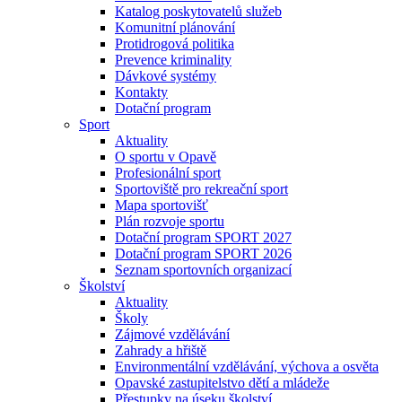
Katalog poskytovatelů služeb
Komunitní plánování
Protidrogová politika
Prevence kriminality
Dávkové systémy
Kontakty
Dotační program
Sport
Aktuality
O sportu v Opavě
Profesionální sport
Sportoviště pro rekreační sport
Mapa sportovišť
Plán rozvoje sportu
Dotační program SPORT 2027
Dotační program SPORT 2026
Seznam sportovních organizací
Školství
Aktuality
Školy
Zájmové vzdělávání
Zahrady a hřiště
Environmentální vzdělávání, výchova a osvěta
Opavské zastupitelstvo dětí a mládeže
Přestupky na úseku školství