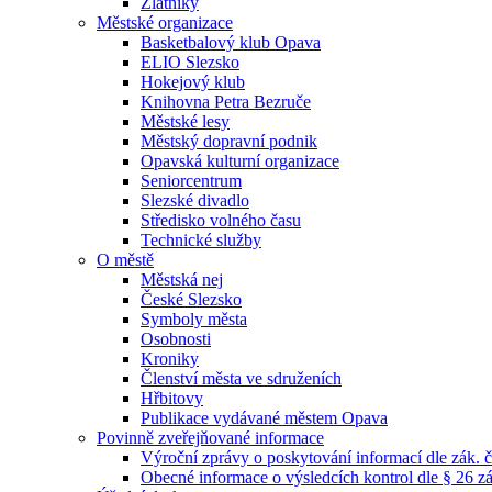
Zlatníky
Městské organizace
Basketbalový klub Opava
ELIO Slezsko
Hokejový klub
Knihovna Petra Bezruče
Městské lesy
Městský dopravní podnik
Opavská kulturní organizace
Seniorcentrum
Slezské divadlo
Středisko volného času
Technické služby
O městě
Městská nej
České Slezsko
Symboly města
Osobnosti
Kroniky
Členství města ve sdruženích
Hřbitovy
Publikace vydávané městem Opava
Povinně zveřejňované informace
Výroční zprávy o poskytování informací dle zák. 
Obecné informace o výsledcích kontrol dle § 26 zá