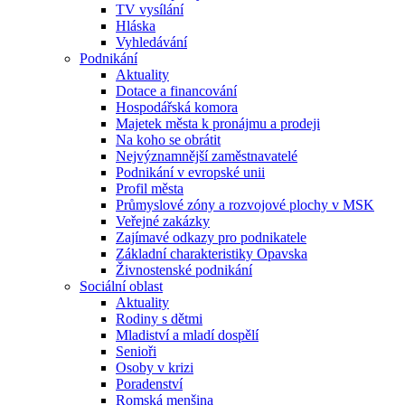
TV vysílání
Hláska
Vyhledávání
Podnikání
Aktuality
Dotace a financování
Hospodářská komora
Majetek města k pronájmu a prodeji
Na koho se obrátit
Nejvýznamnější zaměstnavatelé
Podnikání v evropské unii
Profil města
Průmyslové zóny a rozvojové plochy v MSK
Veřejné zakázky
Zajímavé odkazy pro podnikatele
Základní charakteristiky Opavska
Živnostenské podnikání
Sociální oblast
Aktuality
Rodiny s dětmi
Mladiství a mladí dospělí
Senioři
Osoby v krizi
Poradenství
Romská menšina