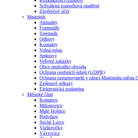
Rozklikávací rozpočet
Schválená rozpočtová opatření
Závěrečný účet
Magistrát
Aktuality
Formuláře
Tajemník
Odbory
Kontakty
Volná místa
Smlouvy
Veřejné zakázky
Obce správního obvodu
Ochrana osobních údajů (GDPR)
Ochrana oznamovatelů v rámci Magistrátu města 
Zajímavé odkazy
Elektronická podatelna
Městské části
Komárov
Milostovice
Malé Hoštice
Podvihov
Suché Lazce
Vlaštovičky
Vávrovice