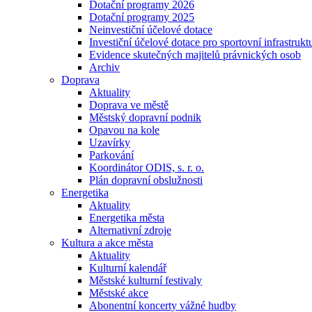
Dotační programy 2026
Dotační programy 2025
Neinvestiční účelové dotace
Investiční účelové dotace pro sportovní infrastrukt
Evidence skutečných majitelů právnických osob
Archiv
Doprava
Aktuality
Doprava ve městě
Městský dopravní podnik
Opavou na kole
Uzavírky
Parkování
Koordinátor ODIS, s. r. o.
Plán dopravní obslužnosti
Energetika
Aktuality
Energetika města
Alternativní zdroje
Kultura a akce města
Aktuality
Kulturní kalendář
Městské kulturní festivaly
Městské akce
Abonentní koncerty vážné hudby