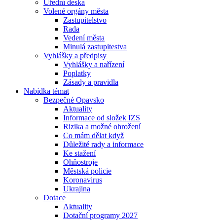
Úřední deska
Volené orgány města
Zastupitelstvo
Rada
Vedení města
Minulá zastupitestva
Vyhlášky a předpisy
Vyhlášky a nařízení
Poplatky
Zásady a pravidla
Nabídka témat
Bezpečné Opavsko
Aktuality
Informace od složek IZS
Rizika a možné ohrožení
Co mám dělat když
Důležité rady a informace
Ke stažení
Ohňostroje
Městská policie
Koronavirus
Ukrajina
Dotace
Aktuality
Dotační programy 2027