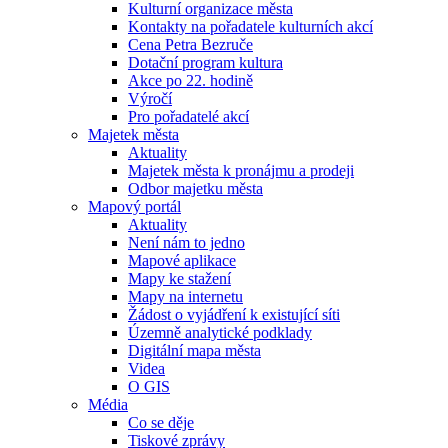
Kulturní organizace města
Kontakty na pořadatele kulturních akcí
Cena Petra Bezruče
Dotační program kultura
Akce po 22. hodině
Výročí
Pro pořadatelé akcí
Majetek města
Aktuality
Majetek města k pronájmu a prodeji
Odbor majetku města
Mapový portál
Aktuality
Není nám to jedno
Mapové aplikace
Mapy ke stažení
Mapy na internetu
Žádost o vyjádření k existující síti
Územně analytické podklady
Digitální mapa města
Videa
O GIS
Média
Co se děje
Tiskové zprávy