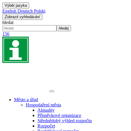
Výběr jazyka
English
Deutsch
Polski
Zobrazit vyhledávání
hledat
hledej
156
Město a úřad
Hospodaření města
Aktuality
Příspěvkové organizace
Střednědobý výhled rozpočtu
Rozpočet