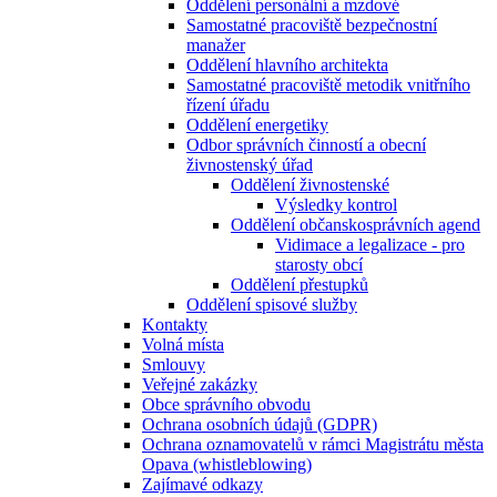
Oddělení personální a mzdové
Samostatné pracoviště bezpečnostní
manažer
Oddělení hlavního architekta
Samostatné pracoviště metodik vnitřního
řízení úřadu
Oddělení energetiky
Odbor správních činností a obecní
živnostenský úřad
Oddělení živnostenské
Výsledky kontrol
Oddělení občanskosprávních agend
Vidimace a legalizace - pro
starosty obcí
Oddělení přestupků
Oddělení spisové služby
Kontakty
Volná místa
Smlouvy
Veřejné zakázky
Obce správního obvodu
Ochrana osobních údajů (GDPR)
Ochrana oznamovatelů v rámci Magistrátu města
Opava (whistleblowing)
Zajímavé odkazy