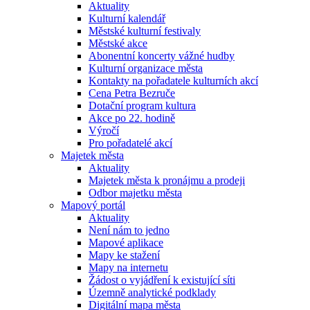
Aktuality
Kulturní kalendář
Městské kulturní festivaly
Městské akce
Abonentní koncerty vážné hudby
Kulturní organizace města
Kontakty na pořadatele kulturních akcí
Cena Petra Bezruče
Dotační program kultura
Akce po 22. hodině
Výročí
Pro pořadatelé akcí
Majetek města
Aktuality
Majetek města k pronájmu a prodeji
Odbor majetku města
Mapový portál
Aktuality
Není nám to jedno
Mapové aplikace
Mapy ke stažení
Mapy na internetu
Žádost o vyjádření k existující síti
Územně analytické podklady
Digitální mapa města