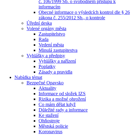
č. 106/1999 Sb. o svobodném přístupu k
informacím
Obecné informace o výsledcích kontrol dle § 26
zákona č. 255/2012 Sb., o kontrole
Úřední deska
Volené orgány města
Zastupitelstvo
Rada
Vedení města
Minulá zastupitestva
Vyhlášky a předpisy
Vyhlášky a nařízení
Poplatky
Zásady a pravidla
Nabídka témat
Bezpečné Opavsko
Aktuality
Informace od složek IZS
Rizika a možné ohrožení
Co mám dělat když
Důležité rady a informace
Ke stažení
Ohňostroje
Městská policie
Koronavirus