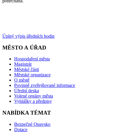
ponechána.
Úplný výpis úředních hodin
MĚSTO A ÚŘAD
Hospodaření města
Magistrát
Městské části
Městské organizace
O městě
Povinně zveřejňované informace
Úřední deska
Volené orgány města
Vyhlášky a předpisy
NABÍDKA TÉMAT
Bezpečné Opavsko
Dotace