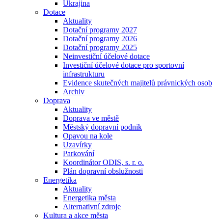
Ukrajina
Dotace
Aktuality
Dotační programy 2027
Dotační programy 2026
Dotační programy 2025
Neinvestiční účelové dotace
Investiční účelové dotace pro sportovní
infrastrukturu
Evidence skutečných majitelů právnických osob
Archiv
Doprava
Aktuality
Doprava ve městě
Městský dopravní podnik
Opavou na kole
Uzavírky
Parkování
Koordinátor ODIS, s. r. o.
Plán dopravní obslužnosti
Energetika
Aktuality
Energetika města
Alternativní zdroje
Kultura a akce města