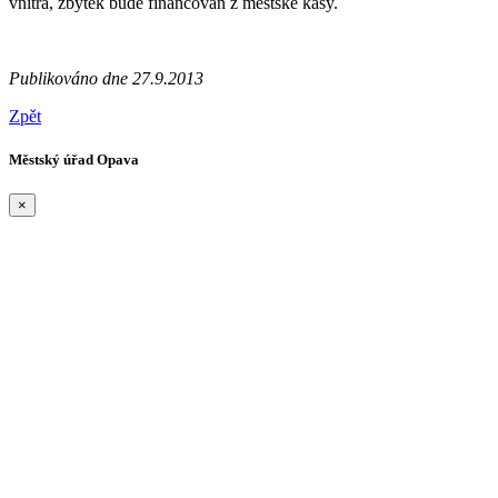
vnitra, zbytek bude financován z městské kasy.
Publikováno dne 27.9.2013
Zpět
Městský úřad Opava
×