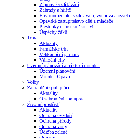
Zájmové vzdělávání
Zahrady a hřiště
Environmentální vzdělávání, výchova a osvěta
Opavské zastupitelstvo dětí a mládeže
Přestupky na úseku školství
Úspěchy žáků
Trhy
Aktuality
Farmářské trhy
Velikonoční jarmark
Vánoční trhy
Územní plánování a městská mobilita
Územní plánování
Mobilita Opava
Volby
Zahraniční spolupráce
Aktuality
O zahraniční spolupráci
Životní prostředí
Aktuality
Ochrana ovzduší
Ochrana přírody
Ochrana vody
Údržba zeleně
Odpady