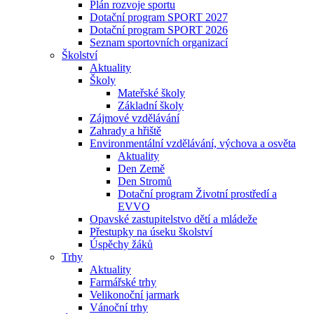
Plán rozvoje sportu
Dotační program SPORT 2027
Dotační program SPORT 2026
Seznam sportovních organizací
Školství
Aktuality
Školy
Mateřské školy
Základní školy
Zájmové vzdělávání
Zahrady a hřiště
Environmentální vzdělávání, výchova a osvěta
Aktuality
Den Země
Den Stromů
Dotační program Životní prostředí a
EVVO
Opavské zastupitelstvo dětí a mládeže
Přestupky na úseku školství
Úspěchy žáků
Trhy
Aktuality
Farmářské trhy
Velikonoční jarmark
Vánoční trhy