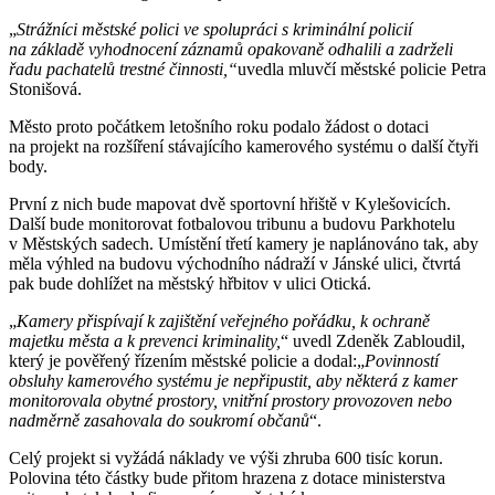
„
Strážníci městské polici ve spolupráci s kriminální policií
na základě vyhodnocení záznamů opakovaně odhalili a zadrželi
řadu pachatelů trestné činnosti,“
uvedla mluvčí městské policie Petra
Stonišová.
Město proto počátkem letošního roku podalo žádost o dotaci
na projekt na rozšíření stávajícího kamerového systému o další čtyři
body.
První z nich bude mapovat dvě sportovní hřiště v Kylešovicích.
Další bude monitorovat fotbalovou tribunu a budovu Parkhotelu
v Městských sadech. Umístění třetí kamery je naplánováno tak, aby
měla výhled na budovu východního nádraží v Jánské ulici, čtvrtá
pak bude dohlížet na městský hřbitov v ulici Otická.
„
Kamery přispívají k zajištění veřejného pořádku, k ochraně
majetku města
a k prevenci kriminality,
“ uvedl Zdeněk Zabloudil,
který je pověřený řízením městské policie a dodal:„
Povinností
obsluhy kamerového systému je nepřipustit, aby některá z kamer
monitorovala obytné prostory, vnitřní prostory provozoven nebo
nadměrně zasahovala do soukromí občanů
“.
Celý projekt si vyžádá náklady ve výši zhruba 600 tisíc korun.
Polovina této částky bude přitom hrazena z dotace ministerstva