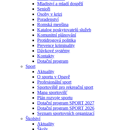
Mladiství a mladí dospělí
Senioři
Osoby v krizi
Poradenství
Romská menšina
Katalog poskytovatelů služeb
Komunitní plánování
Protidrogová politika
Prevence kriminality
Dávkové systémy
Kontakty
Dotační program
Sport
Aktuality
O sportu v Opavě
Profesionální sport
Sportoviště pro rekreační sport
Mapa sportovišť
Plán rozvoje sportu
Dotační program SPORT 2027
Dotační program SPORT 2026
Seznam sportovních organizací
Školství
Aktuality
Školy