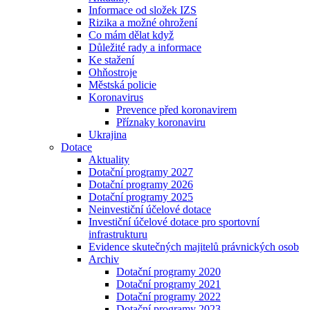
Informace od složek IZS
Rizika a možné ohrožení
Co mám dělat když
Důležité rady a informace
Ke stažení
Ohňostroje
Městská policie
Koronavirus
Prevence před koronavirem
Příznaky koronaviru
Ukrajina
Dotace
Aktuality
Dotační programy 2027
Dotační programy 2026
Dotační programy 2025
Neinvestiční účelové dotace
Investiční účelové dotace pro sportovní
infrastrukturu
Evidence skutečných majitelů právnických osob
Archiv
Dotační programy 2020
Dotační programy 2021
Dotační programy 2022
Dotační programy 2023