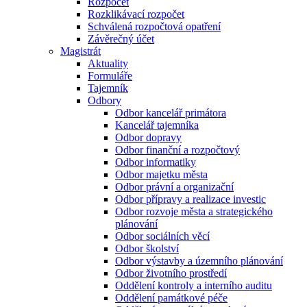
Rozpočet
Rozklikávací rozpočet
Schválená rozpočtová opatření
Závěrečný účet
Magistrát
Aktuality
Formuláře
Tajemník
Odbory
Odbor kancelář primátora
Kancelář tajemníka
Odbor dopravy
Odbor finanční a rozpočtový
Odbor informatiky
Odbor majetku města
Odbor právní a organizační
Odbor přípravy a realizace investic
Odbor rozvoje města a strategického
plánování
Odbor sociálních věcí
Odbor školství
Odbor výstavby a územního plánování
Odbor životního prostředí
Oddělení kontroly a interního auditu
Oddělení památkové péče