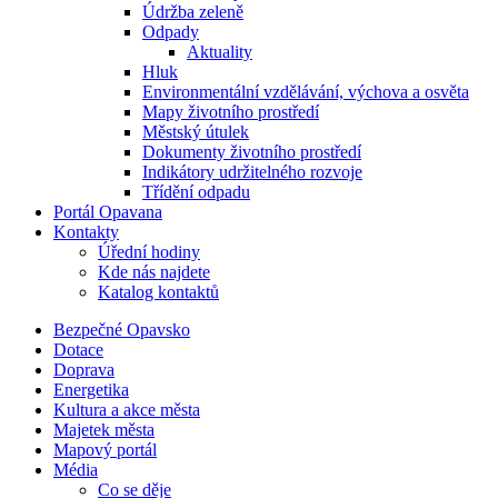
Údržba zeleně
Odpady
Aktuality
Hluk
Environmentální vzdělávání, výchova a osvěta
Mapy životního prostředí
Městský útulek
Dokumenty životního prostředí
Indikátory udržitelného rozvoje
Třídění odpadu
Portál Opavana
Kontakty
Úřední hodiny
Kde nás najdete
Katalog kontaktů
Bezpečné Opavsko
Dotace
Doprava
Energetika
Kultura a akce města
Majetek města
Mapový portál
Média
Co se děje