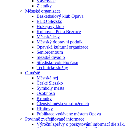
Vávrovice
Zlatníky
Městské organizace
Basketbalový klub Opava
ELIO Slezsko
Hokejový klub
Knihovna Petra Bezruče
Městské lesy
Městský dopravní podnik
Opavská kulturní organizace
Seniorcentrum
Slezské divadlo
Středisko volného času
Technické služby
O městě
Městská nej
České Slezsko
Symboly města
Osobnosti
Kroniky
Členství města ve sdruženích
Hřbitovy
Publikace vydávané městem Opava
Povinně zveřejňované informace
Výroční zprávy o poskytování informací dle zák.