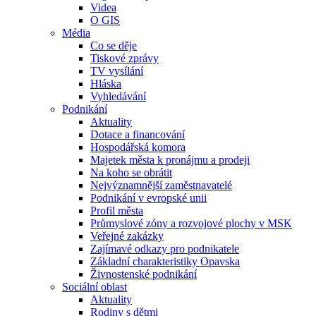
Videa
O GIS
Média
Co se děje
Tiskové zprávy
TV vysílání
Hláska
Vyhledávání
Podnikání
Aktuality
Dotace a financování
Hospodářská komora
Majetek města k pronájmu a prodeji
Na koho se obrátit
Nejvýznamnější zaměstnavatelé
Podnikání v evropské unii
Profil města
Průmyslové zóny a rozvojové plochy v MSK
Veřejné zakázky
Zajímavé odkazy pro podnikatele
Základní charakteristiky Opavska
Živnostenské podnikání
Sociální oblast
Aktuality
Rodiny s dětmi