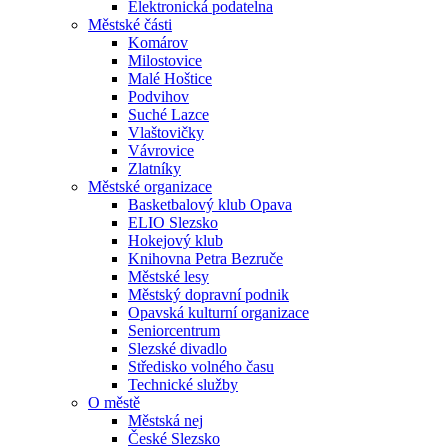
Elektronická podatelna
Městské části
Komárov
Milostovice
Malé Hoštice
Podvihov
Suché Lazce
Vlaštovičky
Vávrovice
Zlatníky
Městské organizace
Basketbalový klub Opava
ELIO Slezsko
Hokejový klub
Knihovna Petra Bezruče
Městské lesy
Městský dopravní podnik
Opavská kulturní organizace
Seniorcentrum
Slezské divadlo
Středisko volného času
Technické služby
O městě
Městská nej
České Slezsko