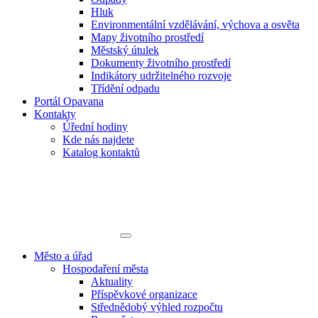
Hluk
Environmentální vzdělávání, výchova a osvěta
Mapy životního prostředí
Městský útulek
Dokumenty životního prostředí
Indikátory udržitelného rozvoje
Třídění odpadu
Portál Opavana
Kontakty
Úřední hodiny
Kde nás najdete
Katalog kontaktů
Město a úřad
Hospodaření města
Aktuality
Příspěvkové organizace
Střednědobý výhled rozpočtu