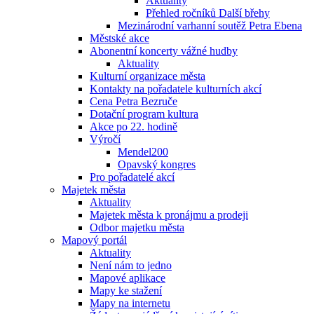
Aktuality
Přehled ročníků Další břehy
Mezinárodní varhanní soutěž Petra Ebena
Městské akce
Abonentní koncerty vážné hudby
Aktuality
Kulturní organizace města
Kontakty na pořadatele kulturních akcí
Cena Petra Bezruče
Dotační program kultura
Akce po 22. hodině
Výročí
Mendel200
Opavský kongres
Pro pořadatelé akcí
Majetek města
Aktuality
Majetek města k pronájmu a prodeji
Odbor majetku města
Mapový portál
Aktuality
Není nám to jedno
Mapové aplikace
Mapy ke stažení
Mapy na internetu