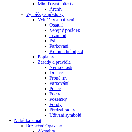
Minulá zastupitestva
Archiv
Vyhlášky a předpisy
Vyhlášky a nařízení
Ostatní
Veřejný pořádek
Tržní řád
Psi
Parkování
Komunální odpad
Poplatky
Zásady a pravidla
Nemovitosti
Dotace
Pronájmy
Parkování
Petice
Pocty
Pozemky
Fondy
Předzahrádky
Užívání symbolů
Nabídka témat
Bezpečné Opavsko
Aktuality