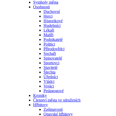
Symboly města
Osobnosti
Duchovní
Herci
Historikové
Hudebníci
Lékaři
Malíři
Podnikatelé
Politici
Přírodovědci
Sochaři
Spisovatelé
Sportovci
Stavitelé
Šlechta
Úředníci
Vládci
Vojáci
Pedagogové
Kroniky
Členství města ve sdruženích
Hřbitovy
Zajímavosti
Opavské hřbitovy