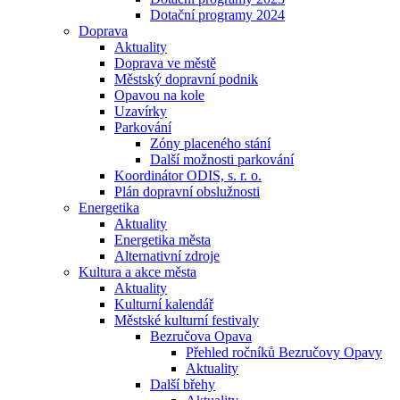
Dotační programy 2024
Doprava
Aktuality
Doprava ve městě
Městský dopravní podnik
Opavou na kole
Uzavírky
Parkování
Zóny placeného stání
Další možnosti parkování
Koordinátor ODIS, s. r. o.
Plán dopravní obslužnosti
Energetika
Aktuality
Energetika města
Alternativní zdroje
Kultura a akce města
Aktuality
Kulturní kalendář
Městské kulturní festivaly
Bezručova Opava
Přehled ročníků Bezručovy Opavy
Aktuality
Další břehy