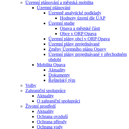
Územní plánování a městská mobilita
Územní plánování
Územně analytické podklady
Hodnoty území dle ÚAP
Územní studie
Opava a městské části
Obce v ORP Opava
Územní plány obcí v ORP Opava
Územní plány projednávané
Změny Územního plánu Opavy
Územní plány projednávané v přechodném
období
Mobilita Opava
Aktuality
Dokumenty
Řešitelský tým
Volby
Zahraniční spolupráce
Aktuality
O zahraniční spolupráci
Životní prostředí
Aktuality
Ochrana ovzduší
Ochrana přírody
Ochrana vody