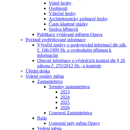
Volné hroby
Osobnosti
Válečné hroby
Architektonicky zajímavé hroby
Často kladené otázky
Správa hřbitovů
Publikace vydávané městem Opava
Povinně zveřejňované informace
Výroční zprávy o poskytování informací dle zák.
č. 106/1999 Sb. o svobodném přístupu k
informacím
Obecné informace o výsledcích kontrol dle § 26
zákona č. 255/2012 Sb., o kontrole
Úřední deska
Volené orgány města
Zastupitelstvo
Termíny zastupitelstva
2023
2024
2025
2026
Usnesení Zastupitelstva
Rada
Usnesení rady města Opavy
Vedení města