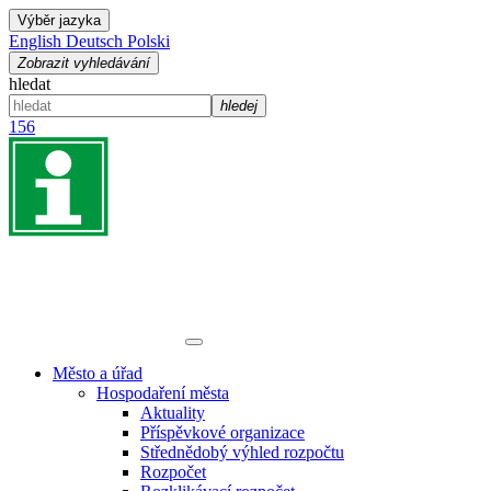
Výběr jazyka
English
Deutsch
Polski
Zobrazit vyhledávání
hledat
hledej
156
Město a úřad
Hospodaření města
Aktuality
Příspěvkové organizace
Střednědobý výhled rozpočtu
Rozpočet