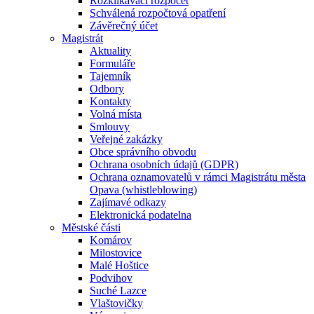
Rozklikávací rozpočet
Schválená rozpočtová opatření
Závěrečný účet
Magistrát
Aktuality
Formuláře
Tajemník
Odbory
Kontakty
Volná místa
Smlouvy
Veřejné zakázky
Obce správního obvodu
Ochrana osobních údajů (GDPR)
Ochrana oznamovatelů v rámci Magistrátu města
Opava (whistleblowing)
Zajímavé odkazy
Elektronická podatelna
Městské části
Komárov
Milostovice
Malé Hoštice
Podvihov
Suché Lazce
Vlaštovičky