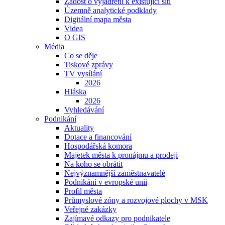
Žádost o vyjádření k existující síti
Územně analytické podklady
Digitální mapa města
Videa
O GIS
Média
Co se děje
Tiskové zprávy
TV vysílání
2026
Hláska
2026
Vyhledávání
Podnikání
Aktuality
Dotace a financování
Hospodářská komora
Majetek města k pronájmu a prodeji
Na koho se obrátit
Nejvýznamnější zaměstnavatelé
Podnikání v evropské unii
Profil města
Průmyslové zóny a rozvojové plochy v MSK
Veřejné zakázky
Zajímavé odkazy pro podnikatele