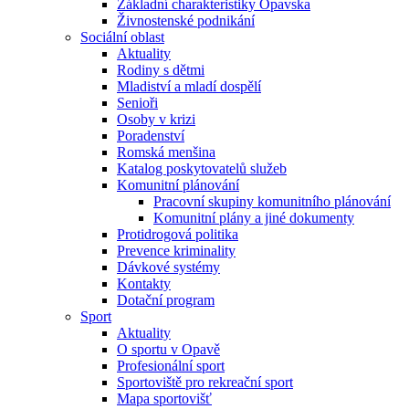
Základní charakteristiky Opavska
Živnostenské podnikání
Sociální oblast
Aktuality
Rodiny s dětmi
Mladiství a mladí dospělí
Senioři
Osoby v krizi
Poradenství
Romská menšina
Katalog poskytovatelů služeb
Komunitní plánování
Pracovní skupiny komunitního plánování
Komunitní plány a jiné dokumenty
Protidrogová politika
Prevence kriminality
Dávkové systémy
Kontakty
Dotační program
Sport
Aktuality
O sportu v Opavě
Profesionální sport
Sportoviště pro rekreační sport
Mapa sportovišť