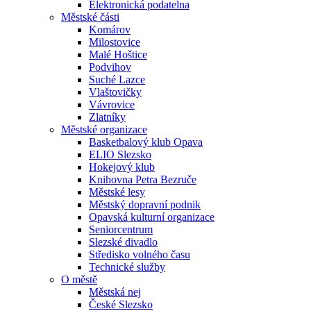
Elektronická podatelna
Městské části
Komárov
Milostovice
Malé Hoštice
Podvihov
Suché Lazce
Vlaštovičky
Vávrovice
Zlatníky
Městské organizace
Basketbalový klub Opava
ELIO Slezsko
Hokejový klub
Knihovna Petra Bezruče
Městské lesy
Městský dopravní podnik
Opavská kulturní organizace
Seniorcentrum
Slezské divadlo
Středisko volného času
Technické služby
O městě
Městská nej
České Slezsko