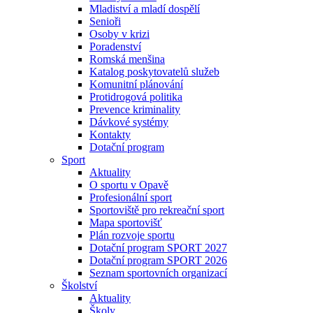
Mladiství a mladí dospělí
Senioři
Osoby v krizi
Poradenství
Romská menšina
Katalog poskytovatelů služeb
Komunitní plánování
Protidrogová politika
Prevence kriminality
Dávkové systémy
Kontakty
Dotační program
Sport
Aktuality
O sportu v Opavě
Profesionální sport
Sportoviště pro rekreační sport
Mapa sportovišť
Plán rozvoje sportu
Dotační program SPORT 2027
Dotační program SPORT 2026
Seznam sportovních organizací
Školství
Aktuality
Školy