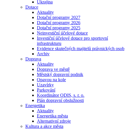
Ukrajina
Dotace
Aktuality
Dotační programy 2027
Dotační programy 2026
Dotační programy 2025
Neinvestiční účelové dotace
Investiční účelové dotace pro sportovní
infrastrukturu
Evidence skutečných majitelů právnických osob
Archiv
Doprava
Aktuality
Doprava ve městě
Městský dopravní podnik
Opavou na kole
Uzavírky
Parkování
Koordinátor ODIS, s. r. o.
Plán dopravní obslužnosti
Energetika
Aktuality
Energetika města
Alternativní zdroje
Kultura a akce města