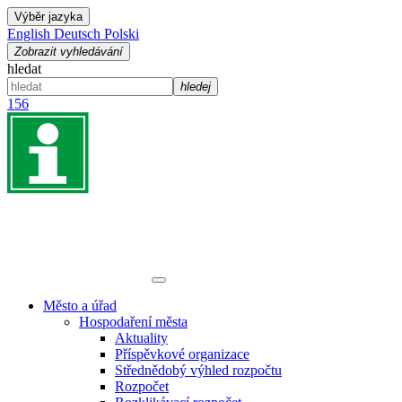
Výběr jazyka
English
Deutsch
Polski
Zobrazit vyhledávání
hledat
hledej
156
Město a úřad
Hospodaření města
Aktuality
Příspěvkové organizace
Střednědobý výhled rozpočtu
Rozpočet