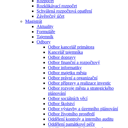
Rozpočet
Rozklikávací rozpočet
Schválená rozpočtová opatření
Závěrečný účet
Magistrát
Aktuality
Formuláře
Tajemník
Odbory
Odbor kancelář primátora
Kancelář tajemníka
Odbor dopravy
Odbor finanční a rozpočtový
Odbor informatiky
Odbor majetku města
Odbor právní a organizační
Odbor přípravy a realizace investic
Odbor rozvoje města a strategického
plánování
Odbor sociálních věcí
Odbor školství
Odbor výstavby a územního plánování
Odbor životního prostředí
Oddělení kontroly a interního auditu
Oddělení památkové péče