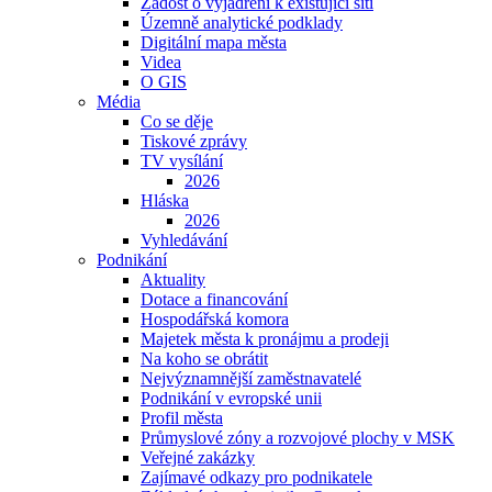
Žádost o vyjádření k existující síti
Územně analytické podklady
Digitální mapa města
Videa
O GIS
Média
Co se děje
Tiskové zprávy
TV vysílání
2026
Hláska
2026
Vyhledávání
Podnikání
Aktuality
Dotace a financování
Hospodářská komora
Majetek města k pronájmu a prodeji
Na koho se obrátit
Nejvýznamnější zaměstnavatelé
Podnikání v evropské unii
Profil města
Průmyslové zóny a rozvojové plochy v MSK
Veřejné zakázky
Zajímavé odkazy pro podnikatele