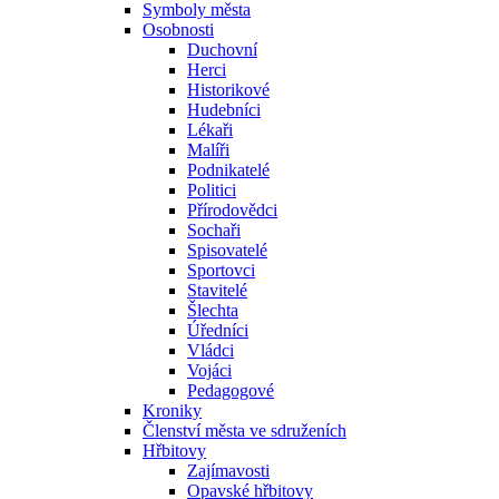
Symboly města
Osobnosti
Duchovní
Herci
Historikové
Hudebníci
Lékaři
Malíři
Podnikatelé
Politici
Přírodovědci
Sochaři
Spisovatelé
Sportovci
Stavitelé
Šlechta
Úředníci
Vládci
Vojáci
Pedagogové
Kroniky
Členství města ve sdruženích
Hřbitovy
Zajímavosti
Opavské hřbitovy