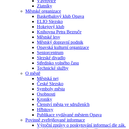
Vávrovice
Zlatníky
Městské organizace
Basketbalový klub Opava
ELIO Slezsko
Hokejový klub
Knihovna Petra Bezruče
Městské lesy
Městský dopravní podnik
Opavská kulturní organizace
Seniorcentrum
Slezské divadlo
Středisko volného času
Technické služby
O městě
Městská nej
České Slezsko
Symboly města
Osobnosti
Kroniky
Členství města ve sdruženích
Hřbitovy
Publikace vydávané městem Opava
Povinně zveřejňované informace
Výroční zprávy o poskytování informací dle zák.