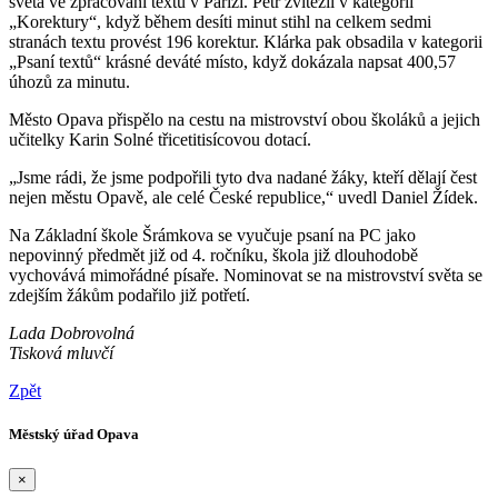
světa ve zpracování textů v Paříži. Petr zvítězil v kategorii
„Korektury“, když během desíti minut stihl na celkem sedmi
stranách textu provést 196 korektur. Klárka pak obsadila v kategorii
„Psaní textů“ krásné deváté místo, když dokázala napsat 400,57
úhozů za minutu.
Město Opava přispělo na cestu na mistrovství obou školáků a jejich
učitelky Karin Solné třicetitisícovou dotací.
„Jsme rádi, že jsme podpořili tyto dva nadané žáky, kteří dělají čest
nejen městu Opavě, ale celé České republice,“ uvedl Daniel Žídek.
Na Základní škole Šrámkova se vyučuje psaní na PC jako
nepovinný předmět již od 4. ročníku, škola již dlouhodobě
vychovává mimořádné písaře. Nominovat se na mistrovství světa se
zdejším žákům podařilo již potřetí.
Lada Dobrovolná
Tisková mluvčí
Zpět
Městský úřad Opava
×