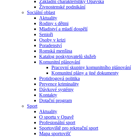
Základní charakteristiky Opavska
Živnostenské podnikání
Sociální oblast
Aktuality
Rodiny s dětmi
Mladiství a mladí dospělí
Senioři
Osoby v krizi
Poradenství
Romská menšina
Katalog poskytovatelů služeb
Komunitní plánování
Pracovní skupiny komunitního plánování
Komunitní plány a jiné dokumenty
Protidrogová politika
Prevence kriminality
Dávkové systémy
Kontakty
Dotační program
Sport
Aktuality
O sportu v Opavě
Profesionální sport
Sportoviště pro rekreační sport
Mapa sportovišť