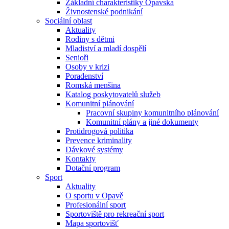
Základní charakteristiky Opavska
Živnostenské podnikání
Sociální oblast
Aktuality
Rodiny s dětmi
Mladiství a mladí dospělí
Senioři
Osoby v krizi
Poradenství
Romská menšina
Katalog poskytovatelů služeb
Komunitní plánování
Pracovní skupiny komunitního plánování
Komunitní plány a jiné dokumenty
Protidrogová politika
Prevence kriminality
Dávkové systémy
Kontakty
Dotační program
Sport
Aktuality
O sportu v Opavě
Profesionální sport
Sportoviště pro rekreační sport
Mapa sportovišť