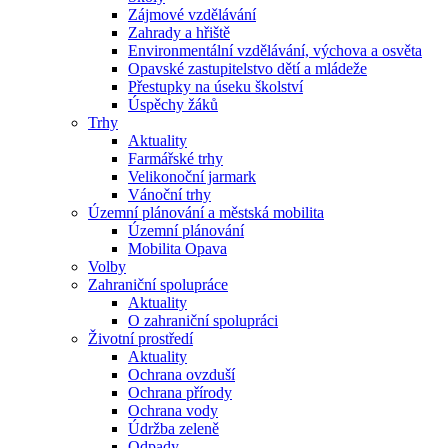
Zájmové vzdělávání
Zahrady a hřiště
Environmentální vzdělávání, výchova a osvěta
Opavské zastupitelstvo dětí a mládeže
Přestupky na úseku školství
Úspěchy žáků
Trhy
Aktuality
Farmářské trhy
Velikonoční jarmark
Vánoční trhy
Územní plánování a městská mobilita
Územní plánování
Mobilita Opava
Volby
Zahraniční spolupráce
Aktuality
O zahraniční spolupráci
Životní prostředí
Aktuality
Ochrana ovzduší
Ochrana přírody
Ochrana vody
Údržba zeleně
Odpady