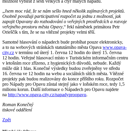
možnost vybírat z šesti velkých a čtyř malých nápadů.
„
Jsem moc rád, že se nám sešlo hned několik zajímavých projektů.
Osobně považuji participativní rozpočet za jednu z možností, jak
zapojit Opavany do rozhodování o veřejných prostředcích a rozvoje
veřejného prostoru města Opavy
,“ řekl náměstek primátora Petr
Orieščík s tím, že se na vítězné projekty velmi těší.
Samotné hlasování o nápadech bude probíhat pouze elektronicky,
a to na webových stránkách statutárního města Opava
www.opava-
city.cz
v termínu od úterý 1. června 12 hodin do úterý 15. června
12 hodin. Veřejné hlasovací místo v Turistickém informačním centru
v letošním roce zřízeno, z hygienických důvodů, nebude. Každý
může dát 1 hlas. Konečné výsledky budou zveřejněny ve středu
16. června ve 12 hodin na webu a sociálních sítích města. Vítězné
projekty pak budou realizovány do konce příštího roku. Rozpočet
pro Nápady pro Opavu zůstal stejný jako v loňském roce, tedy 1,5
milionu korun. Další informace o Nápadech pro Opavu najdete
na
http://www.opava-city.cz/napadyproopavu
​.
Roman Konečný
tiskové oddělení
Zpět