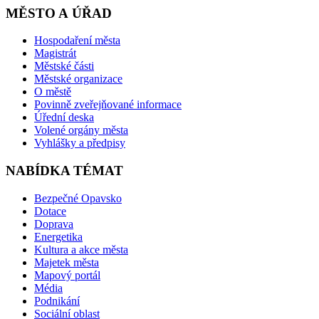
MĚSTO A ÚŘAD
Hospodaření města
Magistrát
Městské části
Městské organizace
O městě
Povinně zveřejňované informace
Úřední deska
Volené orgány města
Vyhlášky a předpisy
NABÍDKA TÉMAT
Bezpečné Opavsko
Dotace
Doprava
Energetika
Kultura a akce města
Majetek města
Mapový portál
Média
Podnikání
Sociální oblast