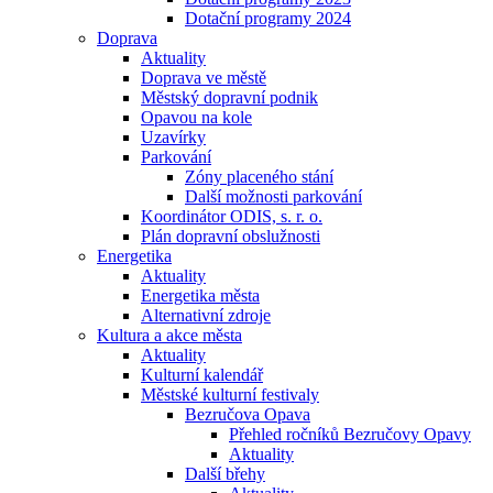
Dotační programy 2024
Doprava
Aktuality
Doprava ve městě
Městský dopravní podnik
Opavou na kole
Uzavírky
Parkování
Zóny placeného stání
Další možnosti parkování
Koordinátor ODIS, s. r. o.
Plán dopravní obslužnosti
Energetika
Aktuality
Energetika města
Alternativní zdroje
Kultura a akce města
Aktuality
Kulturní kalendář
Městské kulturní festivaly
Bezručova Opava
Přehled ročníků Bezručovy Opavy
Aktuality
Další břehy