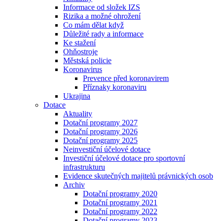
Informace od složek IZS
Rizika a možné ohrožení
Co mám dělat když
Důležité rady a informace
Ke stažení
Ohňostroje
Městská policie
Koronavirus
Prevence před koronavirem
Příznaky koronaviru
Ukrajina
Dotace
Aktuality
Dotační programy 2027
Dotační programy 2026
Dotační programy 2025
Neinvestiční účelové dotace
Investiční účelové dotace pro sportovní
infrastrukturu
Evidence skutečných majitelů právnických osob
Archiv
Dotační programy 2020
Dotační programy 2021
Dotační programy 2022
Dotační programy 2023