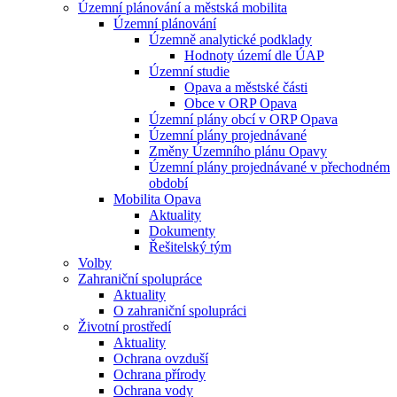
Územní plánování a městská mobilita
Územní plánování
Územně analytické podklady
Hodnoty území dle ÚAP
Územní studie
Opava a městské části
Obce v ORP Opava
Územní plány obcí v ORP Opava
Územní plány projednávané
Změny Územního plánu Opavy
Územní plány projednávané v přechodném
období
Mobilita Opava
Aktuality
Dokumenty
Řešitelský tým
Volby
Zahraniční spolupráce
Aktuality
O zahraniční spolupráci
Životní prostředí
Aktuality
Ochrana ovzduší
Ochrana přírody
Ochrana vody