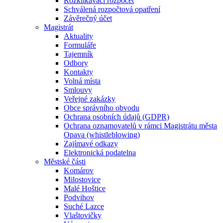
Rozklikávací rozpočet
Schválená rozpočtová opatření
Závěrečný účet
Magistrát
Aktuality
Formuláře
Tajemník
Odbory
Kontakty
Volná místa
Smlouvy
Veřejné zakázky
Obce správního obvodu
Ochrana osobních údajů (GDPR)
Ochrana oznamovatelů v rámci Magistrátu města
Opava (whistleblowing)
Zajímavé odkazy
Elektronická podatelna
Městské části
Komárov
Milostovice
Malé Hoštice
Podvihov
Suché Lazce
Vlaštovičky