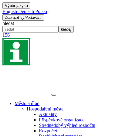
Výběr jazyka
English
Deutsch
Polski
Zobrazit vyhledávání
hledat
hledej
156
Město a úřad
Hospodaření města
Aktuality
Příspěvkové organizace
Střednědobý výhled rozpočtu
Rozpočet