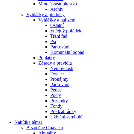
Minulá zastupitestva
Archiv
Vyhlášky a předpisy
Vyhlášky a nařízení
Ostatní
Veřejný pořádek
Tržní řád
Psi
Parkování
Komunální odpad
Poplatky
Zásady a pravidla
Nemovitosti
Dotace
Pronájmy
Parkování
Petice
Pocty
Pozemky
Fondy
Předzahrádky
Užívání symbolů
Nabídka témat
Bezpečné Opavsko
Aktuality