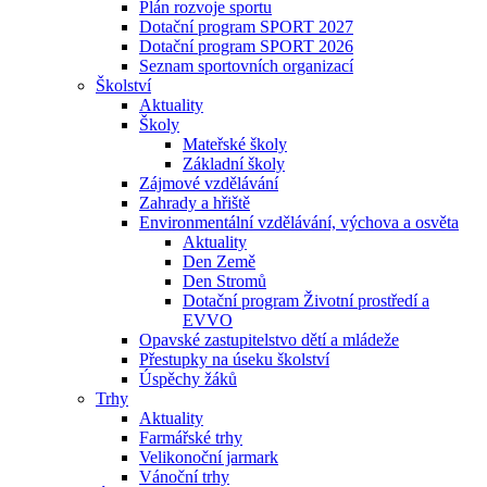
Plán rozvoje sportu
Dotační program SPORT 2027
Dotační program SPORT 2026
Seznam sportovních organizací
Školství
Aktuality
Školy
Mateřské školy
Základní školy
Zájmové vzdělávání
Zahrady a hřiště
Environmentální vzdělávání, výchova a osvěta
Aktuality
Den Země
Den Stromů
Dotační program Životní prostředí a
EVVO
Opavské zastupitelstvo dětí a mládeže
Přestupky na úseku školství
Úspěchy žáků
Trhy
Aktuality
Farmářské trhy
Velikonoční jarmark
Vánoční trhy