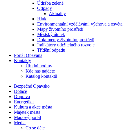
Údržba zeleně
Odpady
Aktuality
Hluk
Environmentální vzdělávání, výchova a osvěta
Mapy životního prostředí
Městský útulek
Dokumenty životního prostředí
Indikátory udržitelného rozvoje
Třídění odpadu
Portál Opavana
Kontakty
Úřední hodiny
Kde nás najdete
Katalog kontaktů
Bezpečné Opavsko
Dotace
Doprava
Energetika
Kultura a akce města
Majetek města
Mapový portál
Média
Co se děje