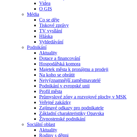
Videa
O GIS
Média
Co se děje
Tiskové zprávy
TV vysílání
Hláska
Vyhledávání
Podnikání
Aktuality
Dotace a financování
Hospodářská komora
Majetek města k pronájmu a prodeji
Na koho se obrátit
Nejvýznamnější zaměstnavatelé
Podnikání v evropské unii
Profil města
Průmyslové zóny a rozvojové plochy v MSK
Veřejné zakázky
Zajímavé odkazy pro podnikatele
Základní charakteristiky Opavska
Živnostenské podnikání
Sociální oblast
Aktuality
Rodiny s dětmi