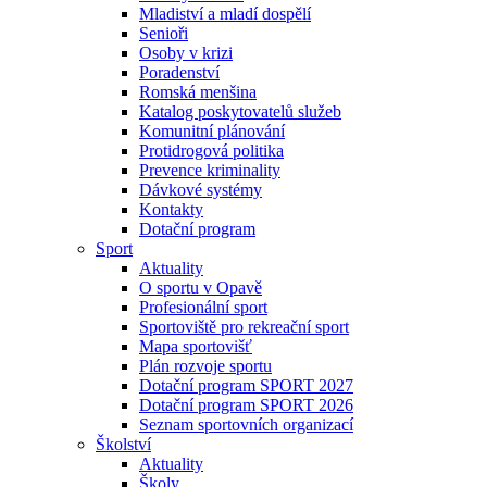
Mladiství a mladí dospělí
Senioři
Osoby v krizi
Poradenství
Romská menšina
Katalog poskytovatelů služeb
Komunitní plánování
Protidrogová politika
Prevence kriminality
Dávkové systémy
Kontakty
Dotační program
Sport
Aktuality
O sportu v Opavě
Profesionální sport
Sportoviště pro rekreační sport
Mapa sportovišť
Plán rozvoje sportu
Dotační program SPORT 2027
Dotační program SPORT 2026
Seznam sportovních organizací
Školství
Aktuality
Školy