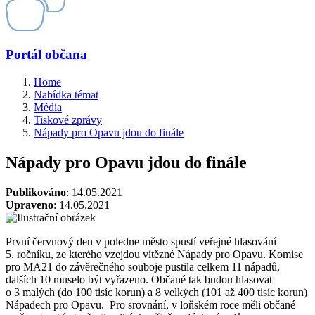
Portál občana
Home
Nabídka témat
Média
Tiskové zprávy
Nápady pro Opavu jdou do finále
Nápady pro Opavu jdou do finále
Publikováno
: 14.05.2021
Upraveno
: 14.05.2021
První červnový den v poledne město spustí veřejné hlasování
5. ročníku, ze kterého vzejdou vítězné Nápady pro Opavu. Komise
pro MA21 do závěrečného souboje pustila celkem 11 nápadů,
dalších 10 muselo být vyřazeno. Občané tak budou hlasovat
o 3 malých (do 100 tisíc korun) a 8 velkých (101 až 400 tisíc korun)
Nápadech pro Opavu. Pro srovnání, v loňském roce měli občané