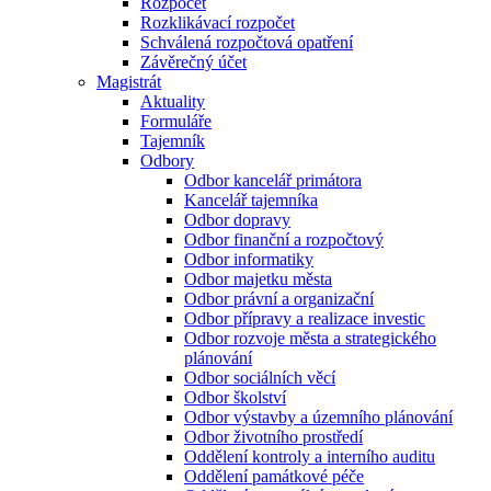
Rozpočet
Rozklikávací rozpočet
Schválená rozpočtová opatření
Závěrečný účet
Magistrát
Aktuality
Formuláře
Tajemník
Odbory
Odbor kancelář primátora
Kancelář tajemníka
Odbor dopravy
Odbor finanční a rozpočtový
Odbor informatiky
Odbor majetku města
Odbor právní a organizační
Odbor přípravy a realizace investic
Odbor rozvoje města a strategického
plánování
Odbor sociálních věcí
Odbor školství
Odbor výstavby a územního plánování
Odbor životního prostředí
Oddělení kontroly a interního auditu
Oddělení památkové péče