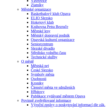
Vávrovice
Zlatníky
Městské organizace
Basketbalový klub Opava
ELIO Slezsko
Hokejový klub
Knihovna Petra Bezruče
Městské lesy
Městský dopravní podnik
Opavská kulturní organizace
Seniorcentrum
Slezské divadlo
Středisko volného času
Technické služby
O městě
Městská nej
České Slezsko
Symboly města
Osobnosti
Kroniky
Členství města ve sdruženích
Hřbitovy
Publikace vydávané městem Opava
Povinně zveřejňované informace
Výroční zprávy o poskytování informací dle zák.