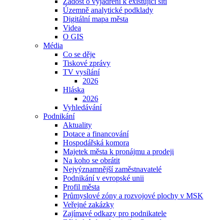
Žádost o vyjádření k existující síti
Územně analytické podklady
Digitální mapa města
Videa
O GIS
Média
Co se děje
Tiskové zprávy
TV vysílání
2026
Hláska
2026
Vyhledávání
Podnikání
Aktuality
Dotace a financování
Hospodářská komora
Majetek města k pronájmu a prodeji
Na koho se obrátit
Nejvýznamnější zaměstnavatelé
Podnikání v evropské unii
Profil města
Průmyslové zóny a rozvojové plochy v MSK
Veřejné zakázky
Zajímavé odkazy pro podnikatele