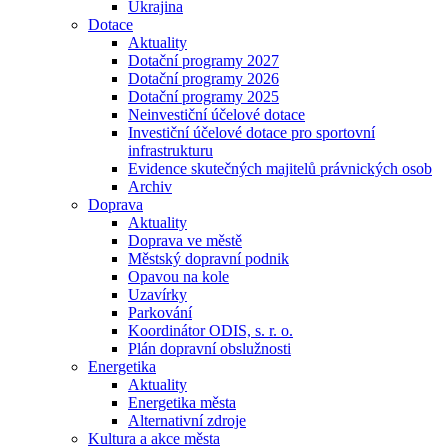
Ukrajina
Dotace
Aktuality
Dotační programy 2027
Dotační programy 2026
Dotační programy 2025
Neinvestiční účelové dotace
Investiční účelové dotace pro sportovní
infrastrukturu
Evidence skutečných majitelů právnických osob
Archiv
Doprava
Aktuality
Doprava ve městě
Městský dopravní podnik
Opavou na kole
Uzavírky
Parkování
Koordinátor ODIS, s. r. o.
Plán dopravní obslužnosti
Energetika
Aktuality
Energetika města
Alternativní zdroje
Kultura a akce města