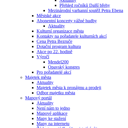
Aktuality
Přehled ročníků Další břehy
Mezinárodní varhanní soutěž Petra Ebena
Městské akce
Abonentní koncerty vážné hudby
Aktuality
Kulturní organizace města
Kontakty na pořadatele kulturních akcí
Cena Petra Bezruče
Dotační program kultura
Akce po 22. hodině
Výročí
Mendel200
Opavský kongres
Pro pořadatelé akcí
Majetek města
Aktuality
Majetek města k pronájmu a prodeji
Odbor majetku města
Mapový portál
Aktuality
Není nám to jedno
Mapové aplikace
Mapy ke stažení
Mapy na internetu