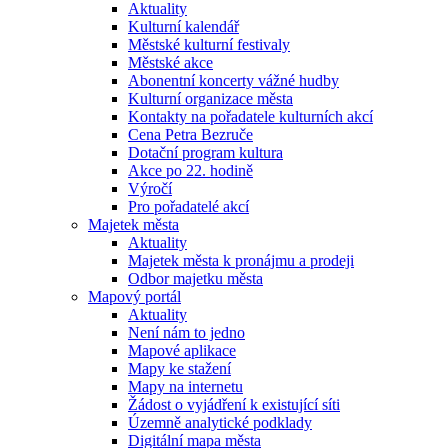
Aktuality
Kulturní kalendář
Městské kulturní festivaly
Městské akce
Abonentní koncerty vážné hudby
Kulturní organizace města
Kontakty na pořadatele kulturních akcí
Cena Petra Bezruče
Dotační program kultura
Akce po 22. hodině
Výročí
Pro pořadatelé akcí
Majetek města
Aktuality
Majetek města k pronájmu a prodeji
Odbor majetku města
Mapový portál
Aktuality
Není nám to jedno
Mapové aplikace
Mapy ke stažení
Mapy na internetu
Žádost o vyjádření k existující síti
Územně analytické podklady
Digitální mapa města