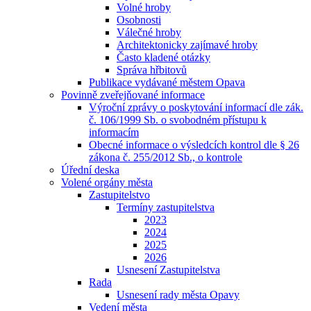
Volné hroby
Osobnosti
Válečné hroby
Architektonicky zajímavé hroby
Často kladené otázky
Správa hřbitovů
Publikace vydávané městem Opava
Povinně zveřejňované informace
Výroční zprávy o poskytování informací dle zák.
č. 106/1999 Sb. o svobodném přístupu k
informacím
Obecné informace o výsledcích kontrol dle § 26
zákona č. 255/2012 Sb., o kontrole
Úřední deska
Volené orgány města
Zastupitelstvo
Termíny zastupitelstva
2023
2024
2025
2026
Usnesení Zastupitelstva
Rada
Usnesení rady města Opavy
Vedení města