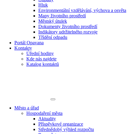
Hluk
Environmentální vzdělávání, výchova a osvěta
Mapy životního prostředí
Městský útulek
Dokumenty životního prostředí
Indikátory udržitelného rozvoje
Třídění odpadu
Portál Opavana
Kontakty
Úřední hodiny
Kde nás najdete
Katalog kontaktů
Město a úřad
Hospodaření města
Aktuality
Příspěvkové organizace
Střednědobý výhled rozpočtu