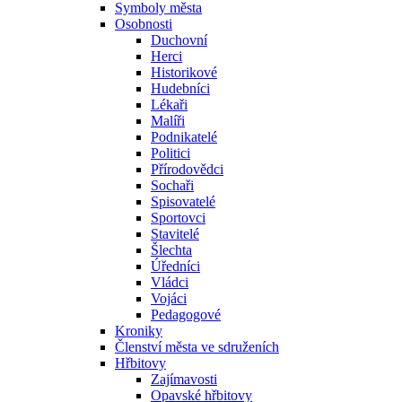
Symboly města
Osobnosti
Duchovní
Herci
Historikové
Hudebníci
Lékaři
Malíři
Podnikatelé
Politici
Přírodovědci
Sochaři
Spisovatelé
Sportovci
Stavitelé
Šlechta
Úředníci
Vládci
Vojáci
Pedagogové
Kroniky
Členství města ve sdruženích
Hřbitovy
Zajímavosti
Opavské hřbitovy