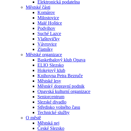
Elektronická podatelna
Městské části
Komárov
Milostovice
Malé Hoštice
Podvihov
Suché Lazce
Vlaštovičky
Vávrovice
Zlatníky
Městské organizace
Basketbalový klub Opava
ELIO Slezsko
Hokejový klub
Knihovna Petra Bezruče
Městské lesy
Městský dopravní podnik
Opavská kulturní organizace
Seniorcentrum
Slezské divadlo
Středisko volného času
Technické služby
O městě
Městská nej
České Slezsko