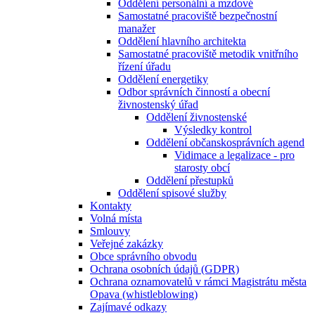
Oddělení personální a mzdové
Samostatné pracoviště bezpečnostní
manažer
Oddělení hlavního architekta
Samostatné pracoviště metodik vnitřního
řízení úřadu
Oddělení energetiky
Odbor správních činností a obecní
živnostenský úřad
Oddělení živnostenské
Výsledky kontrol
Oddělení občanskosprávních agend
Vidimace a legalizace - pro
starosty obcí
Oddělení přestupků
Oddělení spisové služby
Kontakty
Volná místa
Smlouvy
Veřejné zakázky
Obce správního obvodu
Ochrana osobních údajů (GDPR)
Ochrana oznamovatelů v rámci Magistrátu města
Opava (whistleblowing)
Zajímavé odkazy