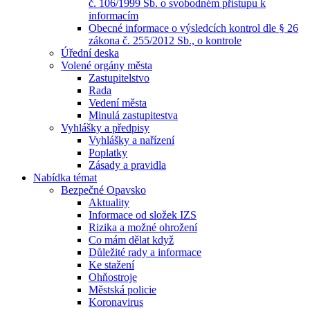
č. 106/1999 Sb. o svobodném přístupu k
informacím
Obecné informace o výsledcích kontrol dle § 26
zákona č. 255/2012 Sb., o kontrole
Úřední deska
Volené orgány města
Zastupitelstvo
Rada
Vedení města
Minulá zastupitestva
Vyhlášky a předpisy
Vyhlášky a nařízení
Poplatky
Zásady a pravidla
Nabídka témat
Bezpečné Opavsko
Aktuality
Informace od složek IZS
Rizika a možné ohrožení
Co mám dělat když
Důležité rady a informace
Ke stažení
Ohňostroje
Městská policie
Koronavirus