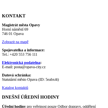
KONTAKT
Magistrát města Opavy
Horní náměstí 69
746 01 Opava
Zobrazit na mapě
Spojovatelka a informace:
Tel.: +420 553 756 111
Elektronická podatelna
:
E-mail: posta@opava-city.cz
Datová schránka:
Statutární město Opava (ID: 5eabx4t)
Katalog kontaktů
DNEŠNÍ ÚŘEDNÍ HODINY
Úřední hodiny
pro veřejnost pouze Odbor dopravy, oddělení