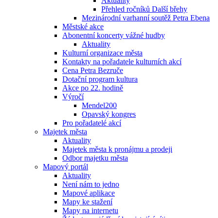
Aktuality
Přehled ročníků Další břehy
Mezinárodní varhanní soutěž Petra Ebena
Městské akce
Abonentní koncerty vážné hudby
Aktuality
Kulturní organizace města
Kontakty na pořadatele kulturních akcí
Cena Petra Bezruče
Dotační program kultura
Akce po 22. hodině
Výročí
Mendel200
Opavský kongres
Pro pořadatelé akcí
Majetek města
Aktuality
Majetek města k pronájmu a prodeji
Odbor majetku města
Mapový portál
Aktuality
Není nám to jedno
Mapové aplikace
Mapy ke stažení
Mapy na internetu