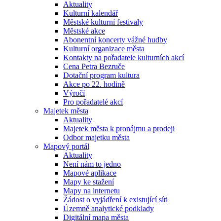
Aktuality
Kulturní kalendář
Městské kulturní festivaly
Městské akce
Abonentní koncerty vážné hudby
Kulturní organizace města
Kontakty na pořadatele kulturních akcí
Cena Petra Bezruče
Dotační program kultura
Akce po 22. hodině
Výročí
Pro pořadatelé akcí
Majetek města
Aktuality
Majetek města k pronájmu a prodeji
Odbor majetku města
Mapový portál
Aktuality
Není nám to jedno
Mapové aplikace
Mapy ke stažení
Mapy na internetu
Žádost o vyjádření k existující síti
Územně analytické podklady
Digitální mapa města