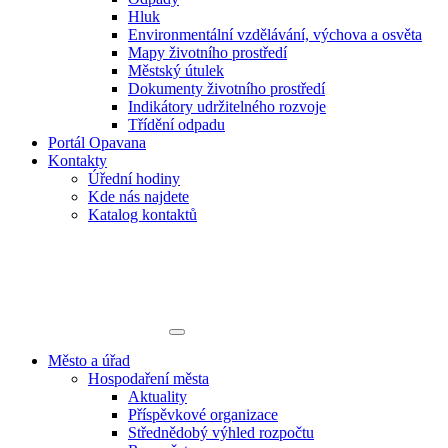
Hluk
Environmentální vzdělávání, výchova a osvěta
Mapy životního prostředí
Městský útulek
Dokumenty životního prostředí
Indikátory udržitelného rozvoje
Třídění odpadu
Portál Opavana
Kontakty
Úřední hodiny
Kde nás najdete
Katalog kontaktů
Město a úřad
Hospodaření města
Aktuality
Příspěvkové organizace
Střednědobý výhled rozpočtu