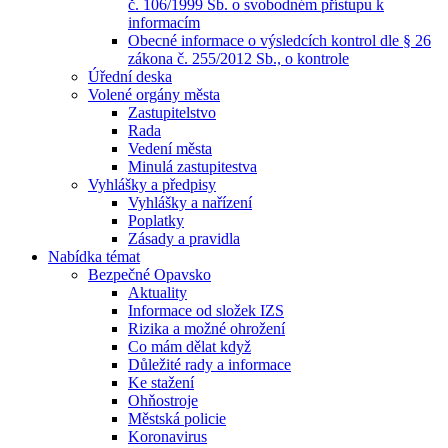
č. 106/1999 Sb. o svobodném přístupu k
informacím
Obecné informace o výsledcích kontrol dle § 26
zákona č. 255/2012 Sb., o kontrole
Úřední deska
Volené orgány města
Zastupitelstvo
Rada
Vedení města
Minulá zastupitestva
Vyhlášky a předpisy
Vyhlášky a nařízení
Poplatky
Zásady a pravidla
Nabídka témat
Bezpečné Opavsko
Aktuality
Informace od složek IZS
Rizika a možné ohrožení
Co mám dělat když
Důležité rady a informace
Ke stažení
Ohňostroje
Městská policie
Koronavirus