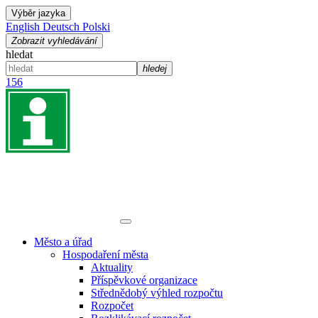
Výběr jazyka
English
Deutsch
Polski
Zobrazit vyhledávání
hledat
hledej
156
Město a úřad
Hospodaření města
Aktuality
Příspěvkové organizace
Střednědobý výhled rozpočtu
Rozpočet