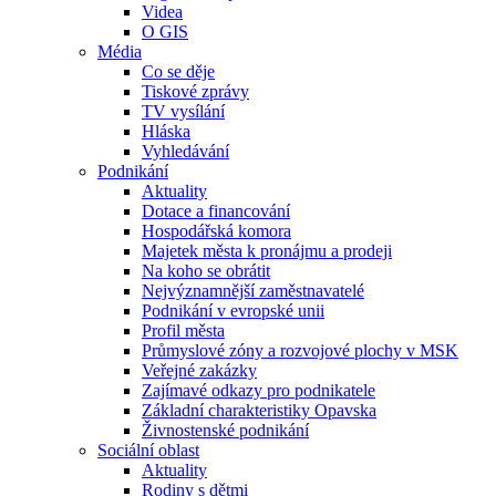
Videa
O GIS
Média
Co se děje
Tiskové zprávy
TV vysílání
Hláska
Vyhledávání
Podnikání
Aktuality
Dotace a financování
Hospodářská komora
Majetek města k pronájmu a prodeji
Na koho se obrátit
Nejvýznamnější zaměstnavatelé
Podnikání v evropské unii
Profil města
Průmyslové zóny a rozvojové plochy v MSK
Veřejné zakázky
Zajímavé odkazy pro podnikatele
Základní charakteristiky Opavska
Živnostenské podnikání
Sociální oblast
Aktuality
Rodiny s dětmi