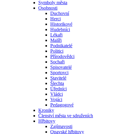
Symboly města
Osobnosti
Duchovní
Herci
Historikové
Hudebníci
Lékaři
Malíři
Podnikatelé
Politici
Přírodovědci
Sochaři
Spisovatelé
Sportovci
Stavitelé
Šlechta
Úředníci
Vládci
Vojáci
Pedagogové
Kroniky
Členství města ve sdruženích
Hřbitovy
Zajímavosti
Opavské hřbitovy