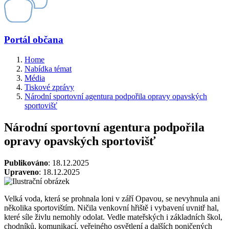
Portál občana
Home
Nabídka témat
Média
Tiskové zprávy
Národní sportovní agentura podpořila opravy opavských
sportovišť
Národní sportovní agentura podpořila
opravy opavských sportovišť
Publikováno
: 18.12.2025
Upraveno
: 18.12.2025
Velká voda, která se prohnala loni v září Opavou, se nevyhnula ani
několika sportovištím. Ničila venkovní hřiště i vybavení uvnitř hal,
které síle živlu nemohly odolat. Vedle mateřských i základních škol,
chodníků, komunikací, veřejného osvětlení a dalších poničených