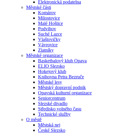
Elektronická podatelna
Městské části
Komárov
Milostovice
Malé Hoštice
Podvihov
Suché Lazce
Vlaštovičky
Vávrovice
Zlatníky
Městské organizace
Basketbalový klub Opava
ELIO Slezsko
Hokejový klub
Knihovna Petra Bezruče
Městské lesy
Městský dopravní podnik
Opavská kulturní organizace
Seniorcentrum
Slezské divadlo
Středisko volného času
Technické služby
O městě
Městská nej
České Slezsko