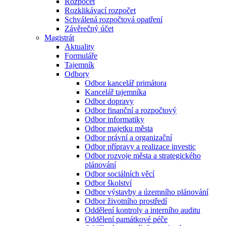
Rozpočet
Rozklikávací rozpočet
Schválená rozpočtová opatření
Závěrečný účet
Magistrát
Aktuality
Formuláře
Tajemník
Odbory
Odbor kancelář primátora
Kancelář tajemníka
Odbor dopravy
Odbor finanční a rozpočtový
Odbor informatiky
Odbor majetku města
Odbor právní a organizační
Odbor přípravy a realizace investic
Odbor rozvoje města a strategického
plánování
Odbor sociálních věcí
Odbor školství
Odbor výstavby a územního plánování
Odbor životního prostředí
Oddělení kontroly a interního auditu
Oddělení památkové péče