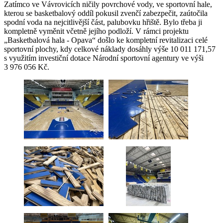
Zatímco ve Vávrovicích ničily povrchové vody, ve sportovní hale,
kterou se basketbalový oddíl pokusil zvenčí zabezpečit, zaútočila
spodní voda na nejcitlivější část, palubovku hřiště. Bylo třeba ji
kompletně vyměnit včetně jejího podloží. V rámci projektu
„Basketbalová hala - Opava“ došlo ke kompletní revitalizaci celé
sportovní plochy, kdy celkové náklady dosáhly výše 10 011 171,57
s využitím investiční dotace Národní sportovní agentury ve výši
3 976 056 Kč.