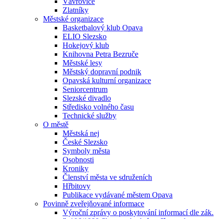
Vávrovice
Zlatníky
Městské organizace
Basketbalový klub Opava
ELIO Slezsko
Hokejový klub
Knihovna Petra Bezruče
Městské lesy
Městský dopravní podnik
Opavská kulturní organizace
Seniorcentrum
Slezské divadlo
Středisko volného času
Technické služby
O městě
Městská nej
České Slezsko
Symboly města
Osobnosti
Kroniky
Členství města ve sdruženích
Hřbitovy
Publikace vydávané městem Opava
Povinně zveřejňované informace
Výroční zprávy o poskytování informací dle zák.