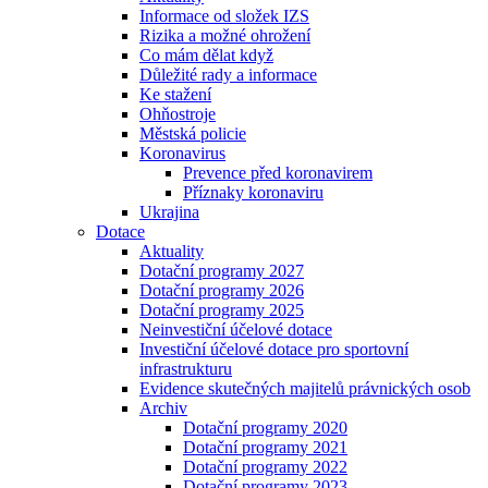
Informace od složek IZS
Rizika a možné ohrožení
Co mám dělat když
Důležité rady a informace
Ke stažení
Ohňostroje
Městská policie
Koronavirus
Prevence před koronavirem
Příznaky koronaviru
Ukrajina
Dotace
Aktuality
Dotační programy 2027
Dotační programy 2026
Dotační programy 2025
Neinvestiční účelové dotace
Investiční účelové dotace pro sportovní
infrastrukturu
Evidence skutečných majitelů právnických osob
Archiv
Dotační programy 2020
Dotační programy 2021
Dotační programy 2022
Dotační programy 2023