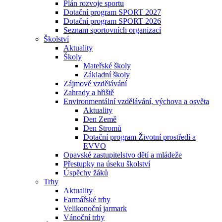
Plán rozvoje sportu
Dotační program SPORT 2027
Dotační program SPORT 2026
Seznam sportovních organizací
Školství
Aktuality
Školy
Mateřské školy
Základní školy
Zájmové vzdělávání
Zahrady a hřiště
Environmentální vzdělávání, výchova a osvěta
Aktuality
Den Země
Den Stromů
Dotační program Životní prostředí a
EVVO
Opavské zastupitelstvo dětí a mládeže
Přestupky na úseku školství
Úspěchy žáků
Trhy
Aktuality
Farmářské trhy
Velikonoční jarmark
Vánoční trhy