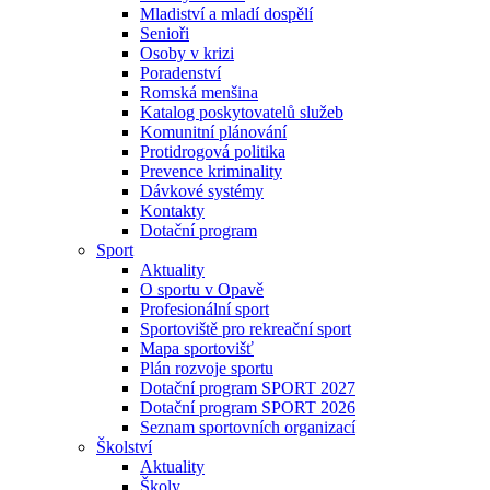
Mladiství a mladí dospělí
Senioři
Osoby v krizi
Poradenství
Romská menšina
Katalog poskytovatelů služeb
Komunitní plánování
Protidrogová politika
Prevence kriminality
Dávkové systémy
Kontakty
Dotační program
Sport
Aktuality
O sportu v Opavě
Profesionální sport
Sportoviště pro rekreační sport
Mapa sportovišť
Plán rozvoje sportu
Dotační program SPORT 2027
Dotační program SPORT 2026
Seznam sportovních organizací
Školství
Aktuality
Školy