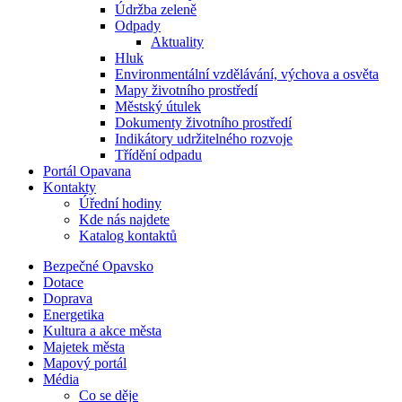
Údržba zeleně
Odpady
Aktuality
Hluk
Environmentální vzdělávání, výchova a osvěta
Mapy životního prostředí
Městský útulek
Dokumenty životního prostředí
Indikátory udržitelného rozvoje
Třídění odpadu
Portál Opavana
Kontakty
Úřední hodiny
Kde nás najdete
Katalog kontaktů
Bezpečné Opavsko
Dotace
Doprava
Energetika
Kultura a akce města
Majetek města
Mapový portál
Média
Co se děje