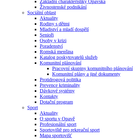
Základní charakteristiky Opavska
Živnostenské podnikání
Sociální oblast
Aktuality
Rodiny s dětmi
Mladiství a mladí dospělí
Senioři
Osoby v krizi
Poradenství
Romská menšina
Katalog poskytovatelů služeb
Komunitní plánování
Pracovní skupiny komunitního plánování
Komunitní plány a jiné dokumenty
Protidrogová politika
Prevence kriminality
Dávkové systémy
Kontakty
Dotační program
Sport
Aktuality
O sportu v Opavě
Profesionální sport
Sportoviště pro rekreační sport
Mapa sportovišť