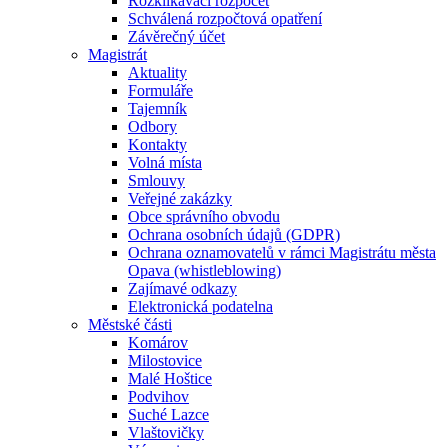
Rozklikávací rozpočet
Schválená rozpočtová opatření
Závěrečný účet
Magistrát
Aktuality
Formuláře
Tajemník
Odbory
Kontakty
Volná místa
Smlouvy
Veřejné zakázky
Obce správního obvodu
Ochrana osobních údajů (GDPR)
Ochrana oznamovatelů v rámci Magistrátu města
Opava (whistleblowing)
Zajímavé odkazy
Elektronická podatelna
Městské části
Komárov
Milostovice
Malé Hoštice
Podvihov
Suché Lazce
Vlaštovičky