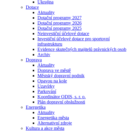
Ukrajina
Dotace
Aktuality
Dotační programy 2027
Dotační programy 2026
Dotační programy 2025
Neinvestiční účelové dotace
Investiční účelové dotace pro sportovní
infrastrukturu
Evidence skutečných majitelů právnických osob
Archiv
Doprava
Aktuality
Doprava ve městě
Městský dopravní podnik
Opavou na kole
Uzavírky
Parkování
Koordinátor ODIS, s. r. o.
Plán dopravní obslužnosti
Energetika
Aktuality
Energetika města
Alternativní zdroje
Kultura a akce města