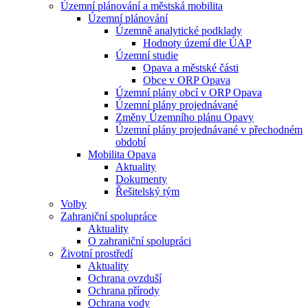
Územní plánování a městská mobilita
Územní plánování
Územně analytické podklady
Hodnoty území dle ÚAP
Územní studie
Opava a městské části
Obce v ORP Opava
Územní plány obcí v ORP Opava
Územní plány projednávané
Změny Územního plánu Opavy
Územní plány projednávané v přechodném
období
Mobilita Opava
Aktuality
Dokumenty
Řešitelský tým
Volby
Zahraniční spolupráce
Aktuality
O zahraniční spolupráci
Životní prostředí
Aktuality
Ochrana ovzduší
Ochrana přírody
Ochrana vody