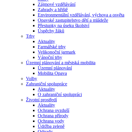
Zájmové vzdělávání
Zahrady a hřiště
Environmentální vzdělávání, výchova a osvěta
Opavské zastupitelstvo dětí a mládeže
Přestupky na úseku školství
Úspěchy žáků
Trhy
Aktuality
Farmářské trhy
Velikonoční jarmark
Vánoční trhy
Územní plánování a městská mobilita
Územní plánování
Mobilita Opava
Volby
Zahraniční spolupráce
Aktuality
O zahraniční spolupráci
Životní prostředí
Aktuality
Ochrana ovzduší
Ochrana přírody
Ochrana vody
Údržba zeleně
Odpady