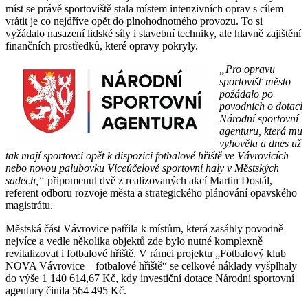
míst se právě sportoviště stala místem intenzivních oprav s cílem
vrátit je co nejdříve opět do plnohodnotného provozu. To si
vyžádalo nasazení lidské síly i stavební techniky, ale hlavně zajištění
finančních prostředků, které opravy pokryly.
„Pro opravu
sportovišť město
požádalo po
povodních o dotaci
Národní sportovní
agenturu, která mu
vyhověla a dnes už
tak mají sportovci opět k dispozici fotbalové hřiště ve Vávrovicích
nebo novou palubovku Víceúčelové sportovní haly v Městských
sadech,“
připomenul dvě z realizovaných akcí Martin Dostál,
referent odboru rozvoje města a strategického plánování opavského
magistrátu.
Městská část Vávrovice patřila k místům, která zasáhly povodně
nejvíce a vedle několika objektů zde bylo nutné komplexně
revitalizovat i fotbalové hřiště. V rámci projektu „Fotbalový klub
NOVA Vávrovice – fotbalové hřiště“ se celkové náklady vyšplhaly
do výše 1 140 614,67 Kč, kdy investiční dotace Národní sportovní
agentury činila 564 495 Kč.