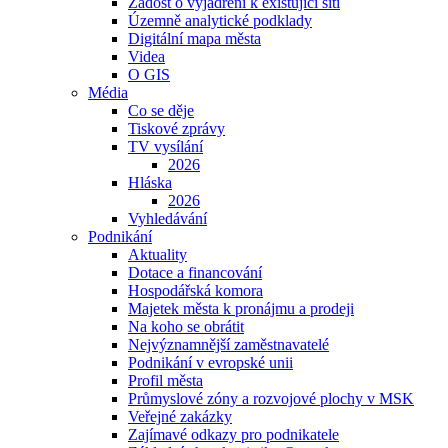
Žádost o vyjádření k existující síti
Územně analytické podklady
Digitální mapa města
Videa
O GIS
Média
Co se děje
Tiskové zprávy
TV vysílání
2026
Hláska
2026
Vyhledávání
Podnikání
Aktuality
Dotace a financování
Hospodářská komora
Majetek města k pronájmu a prodeji
Na koho se obrátit
Nejvýznamnější zaměstnavatelé
Podnikání v evropské unii
Profil města
Průmyslové zóny a rozvojové plochy v MSK
Veřejné zakázky
Zajímavé odkazy pro podnikatele