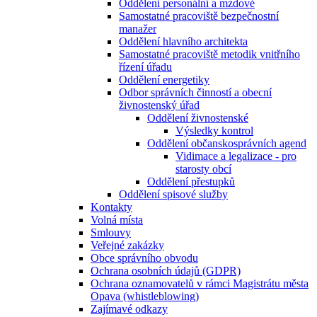
Oddělení personální a mzdové
Samostatné pracoviště bezpečnostní
manažer
Oddělení hlavního architekta
Samostatné pracoviště metodik vnitřního
řízení úřadu
Oddělení energetiky
Odbor správních činností a obecní
živnostenský úřad
Oddělení živnostenské
Výsledky kontrol
Oddělení občanskosprávních agend
Vidimace a legalizace - pro
starosty obcí
Oddělení přestupků
Oddělení spisové služby
Kontakty
Volná místa
Smlouvy
Veřejné zakázky
Obce správního obvodu
Ochrana osobních údajů (GDPR)
Ochrana oznamovatelů v rámci Magistrátu města
Opava (whistleblowing)
Zajímavé odkazy