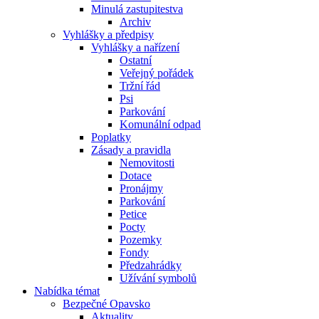
Minulá zastupitestva
Archiv
Vyhlášky a předpisy
Vyhlášky a nařízení
Ostatní
Veřejný pořádek
Tržní řád
Psi
Parkování
Komunální odpad
Poplatky
Zásady a pravidla
Nemovitosti
Dotace
Pronájmy
Parkování
Petice
Pocty
Pozemky
Fondy
Předzahrádky
Užívání symbolů
Nabídka témat
Bezpečné Opavsko
Aktuality