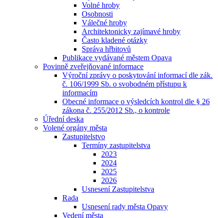
Volné hroby
Osobnosti
Válečné hroby
Architektonicky zajímavé hroby
Často kladené otázky
Správa hřbitovů
Publikace vydávané městem Opava
Povinně zveřejňované informace
Výroční zprávy o poskytování informací dle zák.
č. 106/1999 Sb. o svobodném přístupu k
informacím
Obecné informace o výsledcích kontrol dle § 26
zákona č. 255/2012 Sb., o kontrole
Úřední deska
Volené orgány města
Zastupitelstvo
Termíny zastupitelstva
2023
2024
2025
2026
Usnesení Zastupitelstva
Rada
Usnesení rady města Opavy
Vedení města