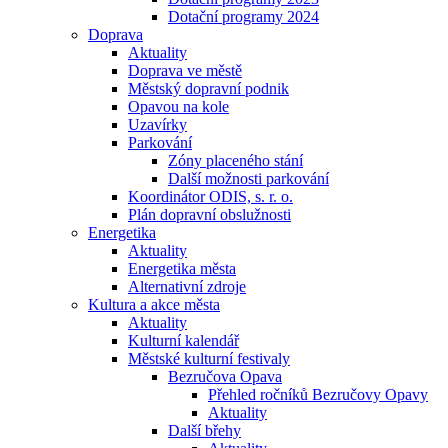
Dotační programy 2024
Doprava
Aktuality
Doprava ve městě
Městský dopravní podnik
Opavou na kole
Uzavírky
Parkování
Zóny placeného stání
Další možnosti parkování
Koordinátor ODIS, s. r. o.
Plán dopravní obslužnosti
Energetika
Aktuality
Energetika města
Alternativní zdroje
Kultura a akce města
Aktuality
Kulturní kalendář
Městské kulturní festivaly
Bezručova Opava
Přehled ročníků Bezručovy Opavy
Aktuality
Další břehy