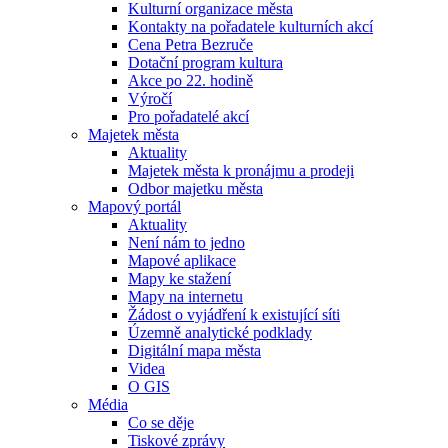
Kulturní organizace města
Kontakty na pořadatele kulturních akcí
Cena Petra Bezruče
Dotační program kultura
Akce po 22. hodině
Výročí
Pro pořadatelé akcí
Majetek města
Aktuality
Majetek města k pronájmu a prodeji
Odbor majetku města
Mapový portál
Aktuality
Není nám to jedno
Mapové aplikace
Mapy ke stažení
Mapy na internetu
Žádost o vyjádření k existující síti
Územně analytické podklady
Digitální mapa města
Videa
O GIS
Média
Co se děje
Tiskové zprávy