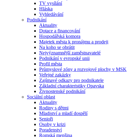
TV vysílání
Hláska
Vyhledávání
Podnikání
Aktuality
Dotace a financování
Hospodářská komora
Majetek města k pronájmu a prodeji
Na koho se obrátit
Nejvýznamnější zaměstnavatelé
Podnikání v evropské unii
Profil města
Průmyslové zóny a rozvojové plochy v MSK
Veřejné zakázky
Zajímavé odkazy pro podnikatele
Základní charakteristiky Opavska
Živnostenské podnikání
Sociální oblast
Aktuality
Rodiny s dětmi
Mladiství a mladí dospělí
Senioři
Osoby v krizi
Poradenství
Romská menšina