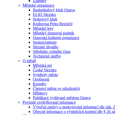
Zlatníky
Městské organizace
Basketbalový klub Opava
ELIO Slezsko
Hokejový klub
Knihovna Petra Bezruče
Městské lesy
Městský dopravní podnik
Opavská kulturní organizace
Seniorcentrum
Slezské divadlo
Středisko volného času
Technické služby
O městě
Městská nej
České Slezsko
Symboly města
Osobnosti
Kroniky
Členství města ve sdruženích
Hřbitovy
Publikace vydávané městem Opava
Povinně zveřejňované informace
Výroční zprávy o poskytování informací dle zák. 
Obecné informace o výsledcích kontrol dle § 26 zá