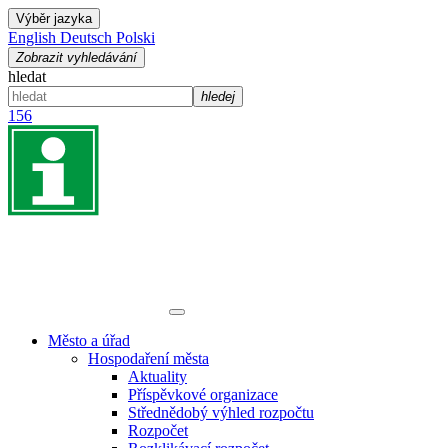
Výběr jazyka
English
Deutsch
Polski
Zobrazit vyhledávání
hledat
hledej
156
Město a úřad
Hospodaření města
Aktuality
Příspěvkové organizace
Střednědobý výhled rozpočtu
Rozpočet