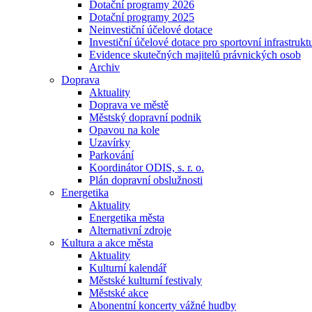
Dotační programy 2026
Dotační programy 2025
Neinvestiční účelové dotace
Investiční účelové dotace pro sportovní infrastrukt
Evidence skutečných majitelů právnických osob
Archiv
Doprava
Aktuality
Doprava ve městě
Městský dopravní podnik
Opavou na kole
Uzavírky
Parkování
Koordinátor ODIS, s. r. o.
Plán dopravní obslužnosti
Energetika
Aktuality
Energetika města
Alternativní zdroje
Kultura a akce města
Aktuality
Kulturní kalendář
Městské kulturní festivaly
Městské akce
Abonentní koncerty vážné hudby