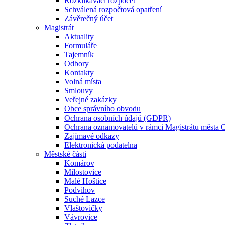
Rozklikávací rozpočet
Schválená rozpočtová opatření
Závěrečný účet
Magistrát
Aktuality
Formuláře
Tajemník
Odbory
Kontakty
Volná místa
Smlouvy
Veřejné zakázky
Obce správního obvodu
Ochrana osobních údajů (GDPR)
Ochrana oznamovatelů v rámci Magistrátu města 
Zajímavé odkazy
Elektronická podatelna
Městské části
Komárov
Milostovice
Malé Hoštice
Podvihov
Suché Lazce
Vlaštovičky
Vávrovice