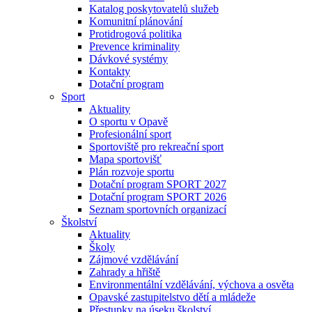
Katalog poskytovatelů služeb
Komunitní plánování
Protidrogová politika
Prevence kriminality
Dávkové systémy
Kontakty
Dotační program
Sport
Aktuality
O sportu v Opavě
Profesionální sport
Sportoviště pro rekreační sport
Mapa sportovišť
Plán rozvoje sportu
Dotační program SPORT 2027
Dotační program SPORT 2026
Seznam sportovních organizací
Školství
Aktuality
Školy
Zájmové vzdělávání
Zahrady a hřiště
Environmentální vzdělávání, výchova a osvěta
Opavské zastupitelstvo dětí a mládeže
Přestupky na úseku školství