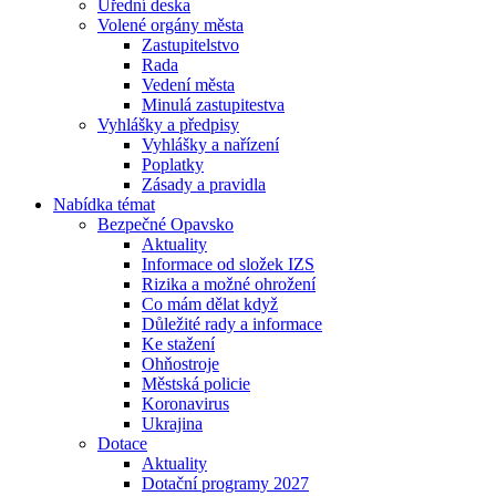
Úřední deska
Volené orgány města
Zastupitelstvo
Rada
Vedení města
Minulá zastupitestva
Vyhlášky a předpisy
Vyhlášky a nařízení
Poplatky
Zásady a pravidla
Nabídka témat
Bezpečné Opavsko
Aktuality
Informace od složek IZS
Rizika a možné ohrožení
Co mám dělat když
Důležité rady a informace
Ke stažení
Ohňostroje
Městská policie
Koronavirus
Ukrajina
Dotace
Aktuality
Dotační programy 2027