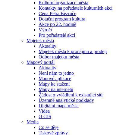
Kulturní organizace města
Kontakty na pořadatele kulturních akcí
Cena Petra Bezruče
Dotační program kultura
Akce po 22. hodině
Výročí
Pro pořadatelé akcí
Majetek města
Aktuality
Majetek města k pronájmu a prodeji
Odbor majetku města
Mapový portál
Aktuality
Není nám to jedno
Mapové aplikace
Mapy ke stažení
Mapy na internetu
Žádost o vyjádření k existující síti
Územně analytické podklady
Digitální mapa města
Videa
O GIS
Média
Co se děje
Tiskové zprávy