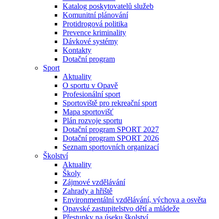
Katalog poskytovatelů služeb
Komunitní plánování
Protidrogová politika
Prevence kriminality
Dávkové systémy
Kontakty
Dotační program
Sport
Aktuality
O sportu v Opavě
Profesionální sport
Sportoviště pro rekreační sport
Mapa sportovišť
Plán rozvoje sportu
Dotační program SPORT 2027
Dotační program SPORT 2026
Seznam sportovních organizací
Školství
Aktuality
Školy
Zájmové vzdělávání
Zahrady a hřiště
Environmentální vzdělávání, výchova a osvěta
Opavské zastupitelstvo dětí a mládeže
Přestupky na úseku školství