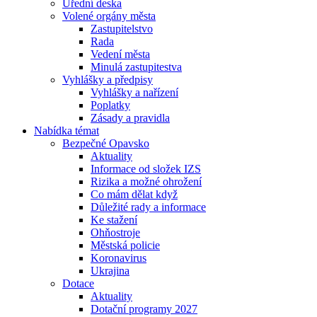
Úřední deska
Volené orgány města
Zastupitelstvo
Rada
Vedení města
Minulá zastupitestva
Vyhlášky a předpisy
Vyhlášky a nařízení
Poplatky
Zásady a pravidla
Nabídka témat
Bezpečné Opavsko
Aktuality
Informace od složek IZS
Rizika a možné ohrožení
Co mám dělat když
Důležité rady a informace
Ke stažení
Ohňostroje
Městská policie
Koronavirus
Ukrajina
Dotace
Aktuality
Dotační programy 2027