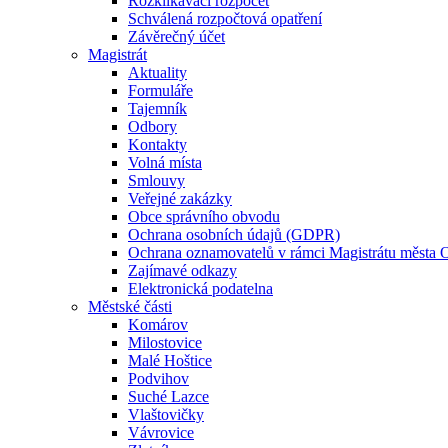
Rozklikávací rozpočet
Schválená rozpočtová opatření
Závěrečný účet
Magistrát
Aktuality
Formuláře
Tajemník
Odbory
Kontakty
Volná místa
Smlouvy
Veřejné zakázky
Obce správního obvodu
Ochrana osobních údajů (GDPR)
Ochrana oznamovatelů v rámci Magistrátu města 
Zajímavé odkazy
Elektronická podatelna
Městské části
Komárov
Milostovice
Malé Hoštice
Podvihov
Suché Lazce
Vlaštovičky
Vávrovice