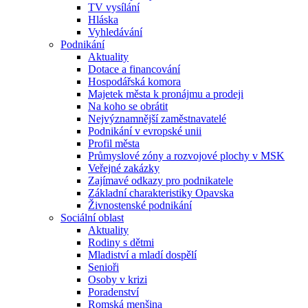
TV vysílání
Hláska
Vyhledávání
Podnikání
Aktuality
Dotace a financování
Hospodářská komora
Majetek města k pronájmu a prodeji
Na koho se obrátit
Nejvýznamnější zaměstnavatelé
Podnikání v evropské unii
Profil města
Průmyslové zóny a rozvojové plochy v MSK
Veřejné zakázky
Zajímavé odkazy pro podnikatele
Základní charakteristiky Opavska
Živnostenské podnikání
Sociální oblast
Aktuality
Rodiny s dětmi
Mladiství a mladí dospělí
Senioři
Osoby v krizi
Poradenství
Romská menšina