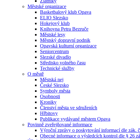
Zlatníky
Městské organizace
Basketbalový klub Opava
ELIO Slezsko
Hokejový klub
Knihovna Petra Bezruče
Městské lesy
Městský dopravní podnik
Opavská kulturní organizace
Seniorcentrum
Slezské divadlo
Středisko volného času
Technické služby
O městě
Městská nej
České Slezsko
Symboly města
Osobnosti
Kroniky
Členství města ve sdruženích
Hřbitovy
Publikace vydávané městem Opava
Povinně zveřejňované informace
Výroční zprávy o poskytování informací dle zák. 
Obecné informace o výsledcích kontrol dle § 26 zá