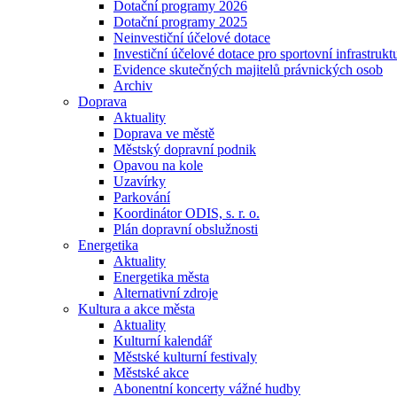
Dotační programy 2026
Dotační programy 2025
Neinvestiční účelové dotace
Investiční účelové dotace pro sportovní infrastrukt
Evidence skutečných majitelů právnických osob
Archiv
Doprava
Aktuality
Doprava ve městě
Městský dopravní podnik
Opavou na kole
Uzavírky
Parkování
Koordinátor ODIS, s. r. o.
Plán dopravní obslužnosti
Energetika
Aktuality
Energetika města
Alternativní zdroje
Kultura a akce města
Aktuality
Kulturní kalendář
Městské kulturní festivaly
Městské akce
Abonentní koncerty vážné hudby