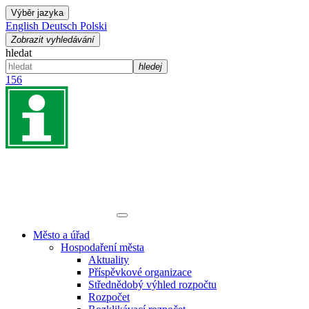
Výběr jazyka
English
Deutsch
Polski
Zobrazit vyhledávání
hledat
hledej
156
Město a úřad
Hospodaření města
Aktuality
Příspěvkové organizace
Střednědobý výhled rozpočtu
Rozpočet