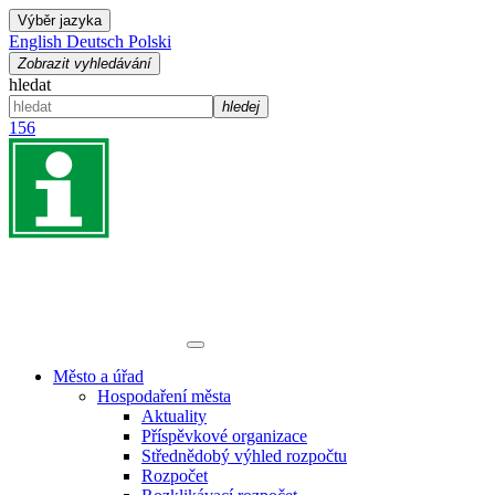
Výběr jazyka
English
Deutsch
Polski
Zobrazit vyhledávání
hledat
hledej
156
Město a úřad
Hospodaření města
Aktuality
Příspěvkové organizace
Střednědobý výhled rozpočtu
Rozpočet