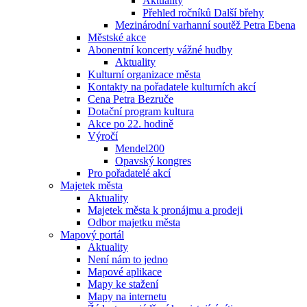
Aktuality
Přehled ročníků Další břehy
Mezinárodní varhanní soutěž Petra Ebena
Městské akce
Abonentní koncerty vážné hudby
Aktuality
Kulturní organizace města
Kontakty na pořadatele kulturních akcí
Cena Petra Bezruče
Dotační program kultura
Akce po 22. hodině
Výročí
Mendel200
Opavský kongres
Pro pořadatelé akcí
Majetek města
Aktuality
Majetek města k pronájmu a prodeji
Odbor majetku města
Mapový portál
Aktuality
Není nám to jedno
Mapové aplikace
Mapy ke stažení
Mapy na internetu