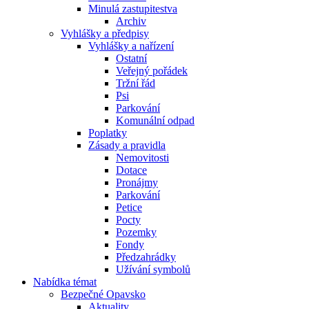
Minulá zastupitestva
Archiv
Vyhlášky a předpisy
Vyhlášky a nařízení
Ostatní
Veřejný pořádek
Tržní řád
Psi
Parkování
Komunální odpad
Poplatky
Zásady a pravidla
Nemovitosti
Dotace
Pronájmy
Parkování
Petice
Pocty
Pozemky
Fondy
Předzahrádky
Užívání symbolů
Nabídka témat
Bezpečné Opavsko
Aktuality