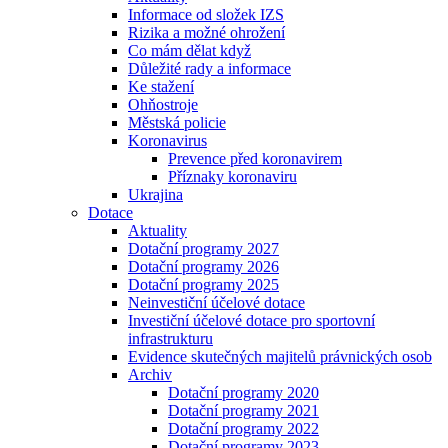
Informace od složek IZS
Rizika a možné ohrožení
Co mám dělat když
Důležité rady a informace
Ke stažení
Ohňostroje
Městská policie
Koronavirus
Prevence před koronavirem
Příznaky koronaviru
Ukrajina
Dotace
Aktuality
Dotační programy 2027
Dotační programy 2026
Dotační programy 2025
Neinvestiční účelové dotace
Investiční účelové dotace pro sportovní
infrastrukturu
Evidence skutečných majitelů právnických osob
Archiv
Dotační programy 2020
Dotační programy 2021
Dotační programy 2022
Dotační programy 2023