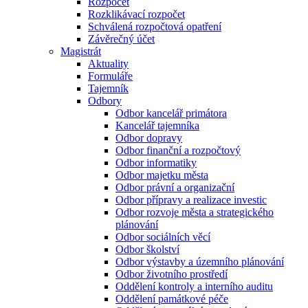
Rozpočet
Rozklikávací rozpočet
Schválená rozpočtová opatření
Závěrečný účet
Magistrát
Aktuality
Formuláře
Tajemník
Odbory
Odbor kancelář primátora
Kancelář tajemníka
Odbor dopravy
Odbor finanční a rozpočtový
Odbor informatiky
Odbor majetku města
Odbor právní a organizační
Odbor přípravy a realizace investic
Odbor rozvoje města a strategického
plánování
Odbor sociálních věcí
Odbor školství
Odbor výstavby a územního plánování
Odbor životního prostředí
Oddělení kontroly a interního auditu
Oddělení památkové péče