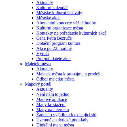
Aktuality
Kulturní kalendář
Městské kulturní festivaly
Městské akce
Abonentní koncerty vážné hudby
Kulturní organizace města
Kontakty na pořadatele kulturních akcí
Cena Petra Bezruče
Dotační program kultura
Akce po 22. hodině
Výročí
Pro pořadatelé akcí
Majetek města
Aktuality
Majetek města k pronájmu a prodeji
Odbor majetku města
Mapový portál
Aktuality
Není nám to jedno
Mapové aplikace
Mapy ke stažení
Mapy na internetu
Žádost o vyjádření k existující síti
Územně analytické podklady
Digitální mapa města