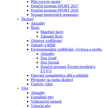
Plán rozvoje sportu
Dotační program SPORT 2027
Dotační program SPORT 2026
Seznam sportovních organizací
Školství
Aktuality
Školy
Mateřské školy
Základní školy
Zájmové vzdělávání
Zahrady a hřiště
Environmentální vzdělávání, výchova a osvěta
Aktuality
Den Země
Den Stromů
Dotační program Životní prostředí a
EVVO
Opavské zastupitelstvo dětí a mládeže
Přestupky na úseku školství
Úspěchy žáků
Trhy
Aktuality
Farmářské trhy
Velikonoční jarmark
Vánoční trhy