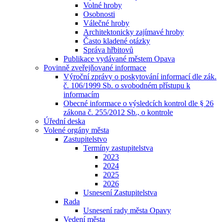
Volné hroby
Osobnosti
Válečné hroby
Architektonicky zajímavé hroby
Často kladené otázky
Správa hřbitovů
Publikace vydávané městem Opava
Povinně zveřejňované informace
Výroční zprávy o poskytování informací dle zák.
č. 106/1999 Sb. o svobodném přístupu k
informacím
Obecné informace o výsledcích kontrol dle § 26
zákona č. 255/2012 Sb., o kontrole
Úřední deska
Volené orgány města
Zastupitelstvo
Termíny zastupitelstva
2023
2024
2025
2026
Usnesení Zastupitelstva
Rada
Usnesení rady města Opavy
Vedení města