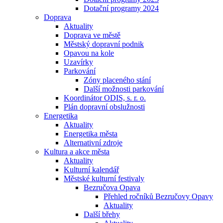
Dotační programy 2024
Doprava
Aktuality
Doprava ve městě
Městský dopravní podnik
Opavou na kole
Uzavírky
Parkování
Zóny placeného stání
Další možnosti parkování
Koordinátor ODIS, s. r. o.
Plán dopravní obslužnosti
Energetika
Aktuality
Energetika města
Alternativní zdroje
Kultura a akce města
Aktuality
Kulturní kalendář
Městské kulturní festivaly
Bezručova Opava
Přehled ročníků Bezručovy Opavy
Aktuality
Další břehy