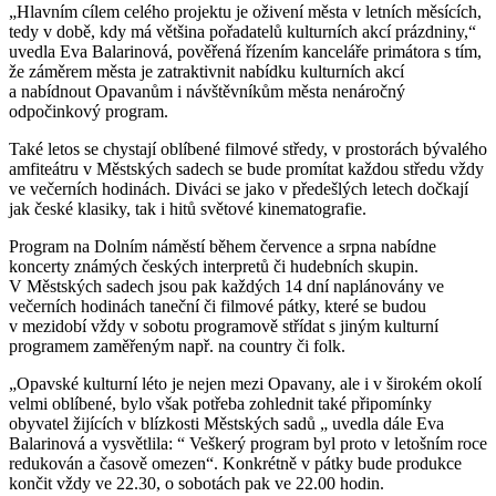
„Hlavním cílem celého projektu je oživení města v letních měsících,
tedy v době, kdy má většina pořadatelů kulturních akcí prázdniny,“
uvedla Eva Balarinová, pověřená řízením kanceláře primátora s tím,
že záměrem města je zatraktivnit nabídku kulturních akcí
a nabídnout Opavanům i návštěvníkům města nenáročný
odpočinkový program.
Také letos se chystají oblíbené filmové středy, v prostorách bývalého
amfiteátru v Městských sadech se bude promítat každou středu vždy
ve večerních hodinách. Diváci se jako v předešlých letech dočkají
jak české klasiky, tak i hitů světové kinematografie.
Program na Dolním náměstí během července a srpna nabídne
koncerty známých českých interpretů či hudebních skupin.
V Městských sadech jsou pak každých 14 dní naplánovány ve
večerních hodinách taneční či filmové pátky, které se budou
v mezidobí vždy v sobotu programově střídat s jiným kulturní
programem zaměřeným např. na country či folk.
„Opavské kulturní léto je nejen mezi Opavany, ale i v širokém okolí
velmi oblíbené, bylo však potřeba zohlednit také připomínky
obyvatel žijících v blízkosti Městských sadů „ uvedla dále Eva
Balarinová a vysvětlila: “ Veškerý program byl proto v letošním roce
redukován a časově omezen“. Konkrétně v pátky bude produkce
končit vždy ve 22.30, o sobotách pak ve 22.00 hodin.