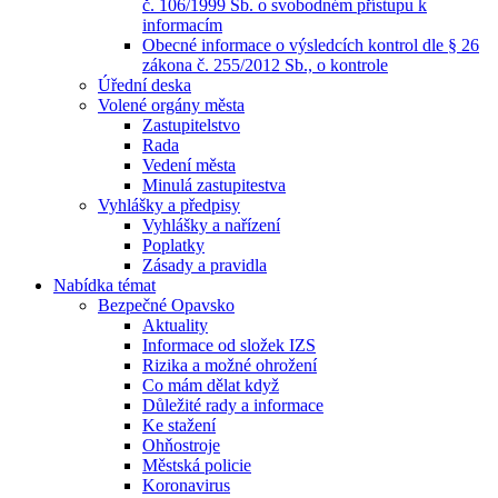
č. 106/1999 Sb. o svobodném přístupu k
informacím
Obecné informace o výsledcích kontrol dle § 26
zákona č. 255/2012 Sb., o kontrole
Úřední deska
Volené orgány města
Zastupitelstvo
Rada
Vedení města
Minulá zastupitestva
Vyhlášky a předpisy
Vyhlášky a nařízení
Poplatky
Zásady a pravidla
Nabídka témat
Bezpečné Opavsko
Aktuality
Informace od složek IZS
Rizika a možné ohrožení
Co mám dělat když
Důležité rady a informace
Ke stažení
Ohňostroje
Městská policie
Koronavirus