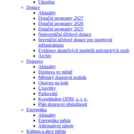
Ukrajina
Dotace
Aktuality
Dotační programy 2027
Dotační programy 2026
Dotační programy 2025
Neinvestiční účelové dotace
Investiční účelové dotace pro sportovní
infrastrukturu
Evidence skutečných majitelů právnických osob
Archiv
Doprava
Aktuality
Doprava ve městě
Městský dopravní podnik
Opavou na kole
Uzavírky
Parkování
Koordinátor ODIS, s. r. o.
Plán dopravní obslužnosti
Energetika
Aktuality
Energetika města
Alternativní zdroje
Kultura a akce města