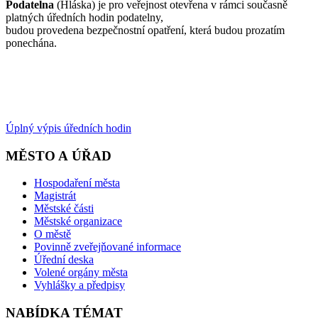
Podatelna
(Hláska) je pro veřejnost otevřena v rámci současně
platných úředních hodin podatelny,
budou provedena bezpečnostní opatření, která budou prozatím
ponechána.
Úplný výpis úředních hodin
MĚSTO A ÚŘAD
Hospodaření města
Magistrát
Městské části
Městské organizace
O městě
Povinně zveřejňované informace
Úřední deska
Volené orgány města
Vyhlášky a předpisy
NABÍDKA TÉMAT