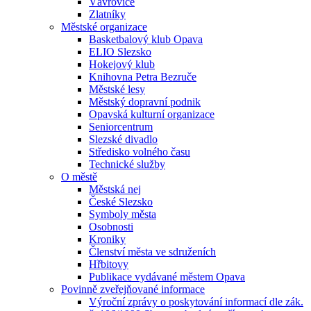
Vávrovice
Zlatníky
Městské organizace
Basketbalový klub Opava
ELIO Slezsko
Hokejový klub
Knihovna Petra Bezruče
Městské lesy
Městský dopravní podnik
Opavská kulturní organizace
Seniorcentrum
Slezské divadlo
Středisko volného času
Technické služby
O městě
Městská nej
České Slezsko
Symboly města
Osobnosti
Kroniky
Členství města ve sdruženích
Hřbitovy
Publikace vydávané městem Opava
Povinně zveřejňované informace
Výroční zprávy o poskytování informací dle zák.