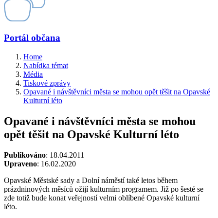
Portál občana
Home
Nabídka témat
Média
Tiskové zprávy
Opavané i návštěvníci města se mohou opět těšit na Opavské
Kulturní léto
Opavané i návštěvníci města se mohou
opět těšit na Opavské Kulturní léto
Publikováno
: 18.04.2011
Upraveno
: 16.02.2020
Opavské Městské sady a Dolní náměstí také letos během
prázdninových měsíců ožijí kulturním programem. Již po šesté se
zde totiž bude konat veřejností velmi oblíbené Opavské kulturní
léto.