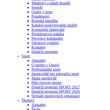
Mladiství a mladí dospělí
Senioři
Osoby v krizi
Poradenství
Romská menšina
Katalog poskytovatelů služeb
Komunitní plánování
Protidrogová politika
Prevence kriminality
Dávkové systémy
Kontakty
Dotační program
Sport
Aktuality
O sportu v Opavě
Profesionální sport
Sportoviště pro rekreační sport
Mapa sportovišť
Plán rozvoje sportu
Dotační program SPORT 2027
Dotační program SPORT 2026
Seznam sportovních organizací
Školství
Aktuality
Školy