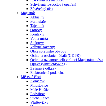
Rozklikávací rozpočet
Schválená rozpočtová opatření
Závěrečný účet
Magistrát
Aktuality
Formuláře
Tajemník
Odbory
Kontakty
Volná místa
Smlouvy
Veřejné zakázky
Obce správního obvodu
Ochrana osobních údajů (GDPR)
Ochrana oznamovatelů v rámci Magistrátu města
Opava (whistleblowing)
Zajímavé odkazy
Elektronická podatelna
Městské části
Komárov
Milostovice
Malé Hoštice
Podvihov
Suché Lazce
Vlaštovičky