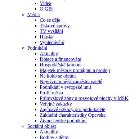
Videa
O GIS
Média
Co se děje
Tiskové zprávy
TV vysílání
Hláska
Vyhledávání
Podnikání
Aktuality
Dotace a financování
Hospodářská komora
Majetek města k pronájmu a prodeji
Na koho se obrátit
Nejvýznamnější zaměstnavatelé
Podnikání v evropské unii
Profil města
Průmyslové zóny a rozvojové plochy v MSK
Veřejné zakázky
Zajímavé odkazy pro podnikatele
Základní charakteristiky Opavska
Živnostenské podnikání
Sociální oblast
Aktuality
Rodiny s dětmi