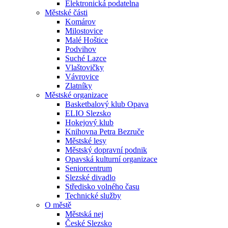
Elektronická podatelna
Městské části
Komárov
Milostovice
Malé Hoštice
Podvihov
Suché Lazce
Vlaštovičky
Vávrovice
Zlatníky
Městské organizace
Basketbalový klub Opava
ELIO Slezsko
Hokejový klub
Knihovna Petra Bezruče
Městské lesy
Městský dopravní podnik
Opavská kulturní organizace
Seniorcentrum
Slezské divadlo
Středisko volného času
Technické služby
O městě
Městská nej
České Slezsko