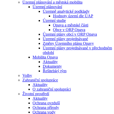
Územní plánování a městská mobilita
Územní plánování
Územně analytické podklady
Hodnoty území dle ÚAP
Územní studie
Opava a městské části
Obce v ORP Opava
Územní plány obcí v ORP Opava
Územní plány projednávané
Změny Územního plánu Opavy
Územní plány projednávané v přechodném
období
Mobilita Opava
Aktuality
Dokumenty
Řešitelský tým
Volby
Zahraniční spolupráce
Aktuality
O zahraniční spolupráci
Životní prostředí
Aktuality
Ochrana ovzduší
Ochrana přírody
Ochrana vody