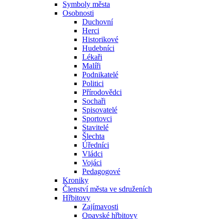
Symboly města
Osobnosti
Duchovní
Herci
Historikové
Hudebníci
Lékaři
Malíři
Podnikatelé
Politici
Přírodovědci
Sochaři
Spisovatelé
Sportovci
Stavitelé
Šlechta
Úředníci
Vládci
Vojáci
Pedagogové
Kroniky
Členství města ve sdruženích
Hřbitovy
Zajímavosti
Opavské hřbitovy