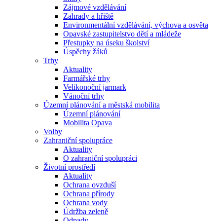
Zájmové vzdělávání
Zahrady a hřiště
Environmentální vzdělávání, výchova a osvěta
Opavské zastupitelstvo dětí a mládeže
Přestupky na úseku školství
Úspěchy žáků
Trhy
Aktuality
Farmářské trhy
Velikonoční jarmark
Vánoční trhy
Územní plánování a městská mobilita
Územní plánování
Mobilita Opava
Volby
Zahraniční spolupráce
Aktuality
O zahraniční spolupráci
Životní prostředí
Aktuality
Ochrana ovzduší
Ochrana přírody
Ochrana vody
Údržba zeleně
Odpady