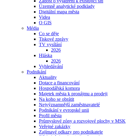
Žádost o vyjádření k existující síti
Územně analytické podklady
Digitální mapa města
Videa
O GIS
Média
Co se děje
Tiskové zprávy
TV vysílání
2026
Hláska
2026
Vyhledávání
Podnikání
Aktuality
Dotace a financování
Hospodářská komora
Majetek města k pronájmu a prodeji
Na koho se obrátit
Nejvýznamnější zaměstnavatelé
Podnikání v evropské unii
Profil města
Průmyslové zóny a rozvojové plochy v MSK
Veřejné zakázky
Zajímavé odkazy pro podnikatele