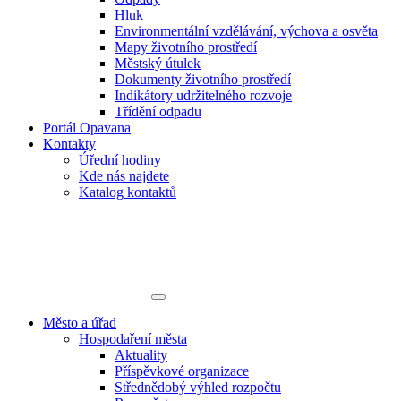
Hluk
Environmentální vzdělávání, výchova a osvěta
Mapy životního prostředí
Městský útulek
Dokumenty životního prostředí
Indikátory udržitelného rozvoje
Třídění odpadu
Portál Opavana
Kontakty
Úřední hodiny
Kde nás najdete
Katalog kontaktů
Město a úřad
Hospodaření města
Aktuality
Příspěvkové organizace
Střednědobý výhled rozpočtu