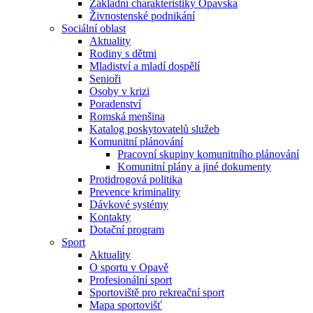
Základní charakteristiky Opavska
Živnostenské podnikání
Sociální oblast
Aktuality
Rodiny s dětmi
Mladiství a mladí dospělí
Senioři
Osoby v krizi
Poradenství
Romská menšina
Katalog poskytovatelů služeb
Komunitní plánování
Pracovní skupiny komunitního plánování
Komunitní plány a jiné dokumenty
Protidrogová politika
Prevence kriminality
Dávkové systémy
Kontakty
Dotační program
Sport
Aktuality
O sportu v Opavě
Profesionální sport
Sportoviště pro rekreační sport
Mapa sportovišť