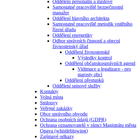
Oddělení personální a mzdové
Samostatné pracoviště bezpečnostní
manažer
Oddělení hlavního architekta
Samostatné pracoviště metodik vnitřního
řízení úřadu
Oddělení energetiky
Odbor správních činností a obecní
živnostenský úřad
Oddělení živnostenské
Výsledky kontrol
Oddělení občanskosprávních agend
Vidimace a legalizace - pro
starosty obcí
Oddělení přestupků
Oddělení spisové služby
Kontakty
Volná místa
Smlouvy
Veřejné zakázky
Obce správního obvodu
Ochrana osobních údajů (GDPR)
Ochrana oznamovatelů v rámci Magistrátu města
Opava (whistleblowing)
Zajímavé odkazy