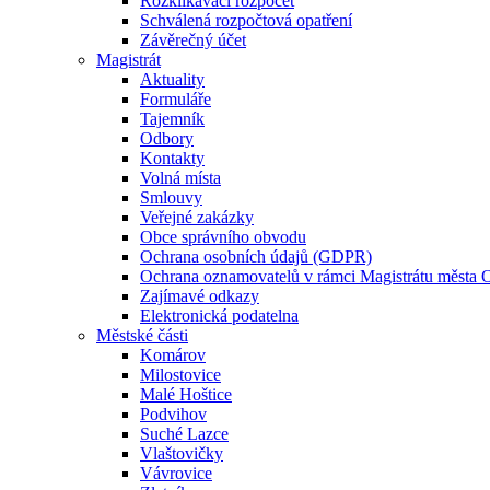
Rozklikávací rozpočet
Schválená rozpočtová opatření
Závěrečný účet
Magistrát
Aktuality
Formuláře
Tajemník
Odbory
Kontakty
Volná místa
Smlouvy
Veřejné zakázky
Obce správního obvodu
Ochrana osobních údajů (GDPR)
Ochrana oznamovatelů v rámci Magistrátu města 
Zajímavé odkazy
Elektronická podatelna
Městské části
Komárov
Milostovice
Malé Hoštice
Podvihov
Suché Lazce
Vlaštovičky
Vávrovice