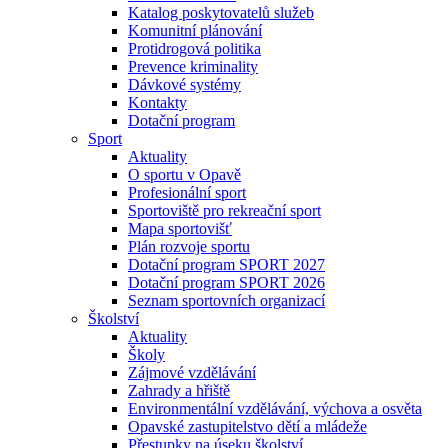
Katalog poskytovatelů služeb
Komunitní plánování
Protidrogová politika
Prevence kriminality
Dávkové systémy
Kontakty
Dotační program
Sport
Aktuality
O sportu v Opavě
Profesionální sport
Sportoviště pro rekreační sport
Mapa sportovišť
Plán rozvoje sportu
Dotační program SPORT 2027
Dotační program SPORT 2026
Seznam sportovních organizací
Školství
Aktuality
Školy
Zájmové vzdělávání
Zahrady a hřiště
Environmentální vzdělávání, výchova a osvěta
Opavské zastupitelstvo dětí a mládeže
Přestupky na úseku školství