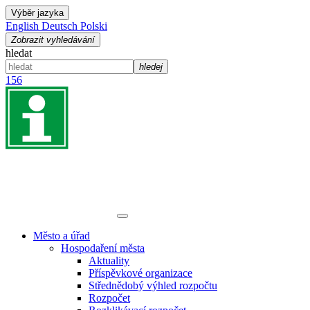
Výběr jazyka
English
Deutsch
Polski
Zobrazit vyhledávání
hledat
hledej
156
Město a úřad
Hospodaření města
Aktuality
Příspěvkové organizace
Střednědobý výhled rozpočtu
Rozpočet