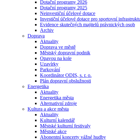
Dotační programy 2026
Dotační programy 2025
Neinvestiční účelové dotace
Investiční účelové dotace pro sportovní infrastrukt
Evidence skutečných majitelů právnických osob
Archiv
Doprava
Aktuality
Doprava ve městě
Městský dopravní podnik
Opavou na kole
Uzavírky
Parkování
Koordinátor ODIS, s. r. o.
Plán dopravní obslužnosti
Energetika
Aktuality
Energetika města
Alternativní zdroje
Kultura a akce města
Aktuality
Kulturní kalendář
Městské kulturní festivaly
Městské akce
Abonentní koncerty vážné hudby