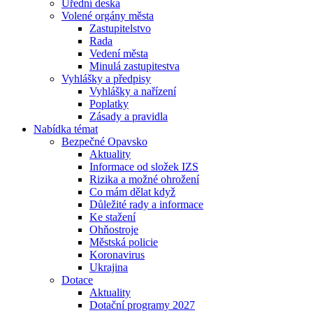
Úřední deska
Volené orgány města
Zastupitelstvo
Rada
Vedení města
Minulá zastupitestva
Vyhlášky a předpisy
Vyhlášky a nařízení
Poplatky
Zásady a pravidla
Nabídka témat
Bezpečné Opavsko
Aktuality
Informace od složek IZS
Rizika a možné ohrožení
Co mám dělat když
Důležité rady a informace
Ke stažení
Ohňostroje
Městská policie
Koronavirus
Ukrajina
Dotace
Aktuality
Dotační programy 2027