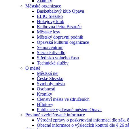
Zlatníky
Městské organizace
Basketbalový klub Opava
ELIO Slezsko
Hokejový klub
Knihovna Petra Bezruče
Městské lesy
Městský dopravní podnik
Opavská kulturní organizace
Seniorcentrum
Slezské divadlo
Středisko volného času
Technické služby
O městě
Městská nej
České Slezsko
Symboly města
Osobnosti
Kroniky
Členství města ve sdruženích
Hřbitovy
Publikace vydávané městem Opava
Povinně zveřejňované informace
Výroční zprávy o poskytování informací dle zák. 
Obecné informace o výsledcích kontrol dle § 26 zá