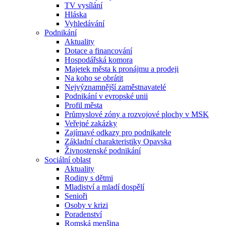
TV vysílání
Hláska
Vyhledávání
Podnikání
Aktuality
Dotace a financování
Hospodářská komora
Majetek města k pronájmu a prodeji
Na koho se obrátit
Nejvýznamnější zaměstnavatelé
Podnikání v evropské unii
Profil města
Průmyslové zóny a rozvojové plochy v MSK
Veřejné zakázky
Zajímavé odkazy pro podnikatele
Základní charakteristiky Opavska
Živnostenské podnikání
Sociální oblast
Aktuality
Rodiny s dětmi
Mladiství a mladí dospělí
Senioři
Osoby v krizi
Poradenství
Romská menšina