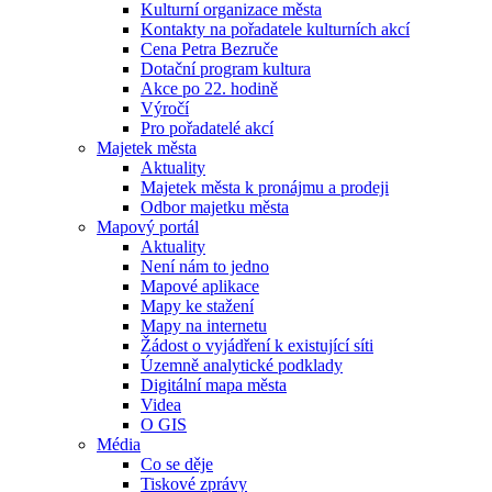
Kulturní organizace města
Kontakty na pořadatele kulturních akcí
Cena Petra Bezruče
Dotační program kultura
Akce po 22. hodině
Výročí
Pro pořadatelé akcí
Majetek města
Aktuality
Majetek města k pronájmu a prodeji
Odbor majetku města
Mapový portál
Aktuality
Není nám to jedno
Mapové aplikace
Mapy ke stažení
Mapy na internetu
Žádost o vyjádření k existující síti
Územně analytické podklady
Digitální mapa města
Videa
O GIS
Média
Co se děje
Tiskové zprávy