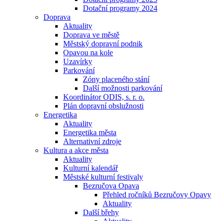
Dotační programy 2024
Doprava
Aktuality
Doprava ve městě
Městský dopravní podnik
Opavou na kole
Uzavírky
Parkování
Zóny placeného stání
Další možnosti parkování
Koordinátor ODIS, s. r. o.
Plán dopravní obslužnosti
Energetika
Aktuality
Energetika města
Alternativní zdroje
Kultura a akce města
Aktuality
Kulturní kalendář
Městské kulturní festivaly
Bezručova Opava
Přehled ročníků Bezručovy Opavy
Aktuality
Další břehy