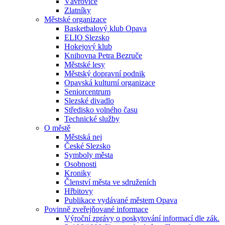
Vávrovice
Zlatníky
Městské organizace
Basketbalový klub Opava
ELIO Slezsko
Hokejový klub
Knihovna Petra Bezruče
Městské lesy
Městský dopravní podnik
Opavská kulturní organizace
Seniorcentrum
Slezské divadlo
Středisko volného času
Technické služby
O městě
Městská nej
České Slezsko
Symboly města
Osobnosti
Kroniky
Členství města ve sdruženích
Hřbitovy
Publikace vydávané městem Opava
Povinně zveřejňované informace
Výroční zprávy o poskytování informací dle zák.