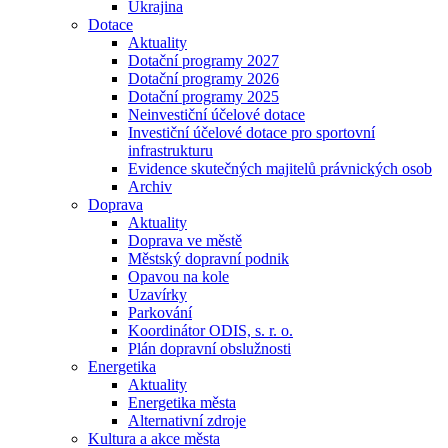
Ukrajina
Dotace
Aktuality
Dotační programy 2027
Dotační programy 2026
Dotační programy 2025
Neinvestiční účelové dotace
Investiční účelové dotace pro sportovní
infrastrukturu
Evidence skutečných majitelů právnických osob
Archiv
Doprava
Aktuality
Doprava ve městě
Městský dopravní podnik
Opavou na kole
Uzavírky
Parkování
Koordinátor ODIS, s. r. o.
Plán dopravní obslužnosti
Energetika
Aktuality
Energetika města
Alternativní zdroje
Kultura a akce města