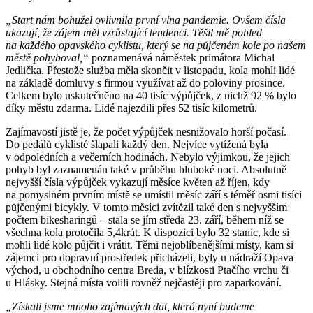
„Start nám bohužel ovlivnila první vlna pandemie. Ovšem čísla
ukazují, že zájem měl vzrůstající tendenci. Těšil mě pohled
na každého opavského cyklistu, který se na půjčeném kole po našem
městě pohyboval,“
poznamenává náměstek primátora Michal
Jedlička. Přestože služba měla skončit v listopadu, kola mohli lidé
na základě domluvy s firmou využívat až do poloviny prosince.
Celkem bylo uskutečněno na 40 tisíc výpůjček, z nichž 92 % bylo
díky městu zdarma. Lidé najezdili přes 52 tisíc kilometrů.
Zajímavostí jistě je, že počet výpůjček nesnižovalo horší počasí.
Do pedálů cyklisté šlapali každý den. Nejvíce vytížená byla
v odpoledních a večerních hodinách. Nebylo výjimkou, že jejich
pohyb byl zaznamenán také v průběhu hluboké noci. Absolutně
nejvyšší čísla výpůjček vykazují měsíce květen až říjen, kdy
na pomyslném prvním místě se umístil měsíc září s téměř osmi tisíci
půjčenými bicykly. V tomto měsíci zvítězil také den s nejvyšším
počtem bikesharingů – stala se jím středa 23. září, během níž se
všechna kola protočila 5,4krát. K dispozici bylo 32 stanic, kde si
mohli lidé kolo půjčit i vrátit. Těmi nejoblíbenějšími místy, kam si
zájemci pro dopravní prostředek přicházeli, byly u nádraží Opava
východ, u obchodního centra Breda, v blízkosti Ptačího vrchu či
u Hlásky. Stejná místa volili rovněž nejčastěji pro zaparkování.
„Získali jsme mnoho zajímavých dat, která nyní budeme