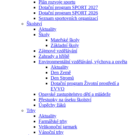
Plán rozvoje sportu
Dotační program SPORT 2027
Dotační program SPORT 2026
Seznam sportovních organizací
Školství
Aktuality
Školy
Mateřské školy
Základní školy
Zájmové vzdělávání
Zahrady a hřiště
Environmentální vzdělávání, výchova a osvěta
Aktuality
Den Země
Den Stromů
Dotační program Životní prostředí a
EVVO
Opavské zastupitelstvo dětí a mládeže
Přestupky na úseku školství
Úspěchy žáků
Trhy
Aktuality
Farmářské trhy
Velikonoční jarmark
Vánoční trhy