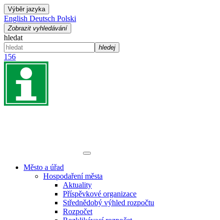
Výběr jazyka
English
Deutsch
Polski
Zobrazit vyhledávání
hledat
hledej
156
Město a úřad
Hospodaření města
Aktuality
Příspěvkové organizace
Střednědobý výhled rozpočtu
Rozpočet