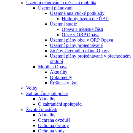
Územní plánování a městská mobilita
Územní plánování
Územně analytické podklady
Hodnoty území dle ÚAP
Územní studie
Opava a městské části
Obce v ORP Opava
Územní plány obcí v ORP Opava
Územní plány projednávané
Změny Územního plánu Opavy
Územní plány projednávané v přechodném
období
Mobilita Opava
Aktuality
Dokumenty
Řešitelský tým
Volby
Zahraniční spolupráce
Aktuality
O zahraniční spolupráci
Životní prostředí
Aktuality
Ochrana ovzduší
Ochrana přírody
Ochrana vody