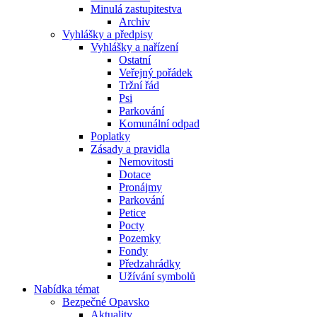
Minulá zastupitestva
Archiv
Vyhlášky a předpisy
Vyhlášky a nařízení
Ostatní
Veřejný pořádek
Tržní řád
Psi
Parkování
Komunální odpad
Poplatky
Zásady a pravidla
Nemovitosti
Dotace
Pronájmy
Parkování
Petice
Pocty
Pozemky
Fondy
Předzahrádky
Užívání symbolů
Nabídka témat
Bezpečné Opavsko
Aktuality