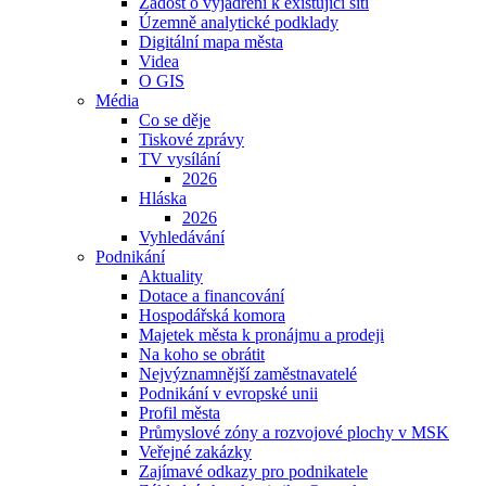
Žádost o vyjádření k existující síti
Územně analytické podklady
Digitální mapa města
Videa
O GIS
Média
Co se děje
Tiskové zprávy
TV vysílání
2026
Hláska
2026
Vyhledávání
Podnikání
Aktuality
Dotace a financování
Hospodářská komora
Majetek města k pronájmu a prodeji
Na koho se obrátit
Nejvýznamnější zaměstnavatelé
Podnikání v evropské unii
Profil města
Průmyslové zóny a rozvojové plochy v MSK
Veřejné zakázky
Zajímavé odkazy pro podnikatele