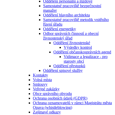
Oddělení personální a mzdové
Samostatné pracoviště bezpečnostní
manažer
Oddělení hlavního architekta
Samostatné pracoviště metodik vnitřního
řízení úřadu
Oddělení energetiky
Odbor správních činností a obecní
živnostenský úřad
Oddělení živnostenské
Výsledky kontrol
Oddělení občanskosprávních agend
Vidimace a legalizace - pro
starosty obcí
Oddělení přestupků
Oddělení spisové služby
Kontakty
Volná místa
Smlouvy
Veřejné zakázky
Obce správního obvodu
Ochrana osobních údajů (GDPR)
Ochrana oznamovatelů v rámci Magistrátu města
Opava (whistleblowing)
Zajímavé odkazy