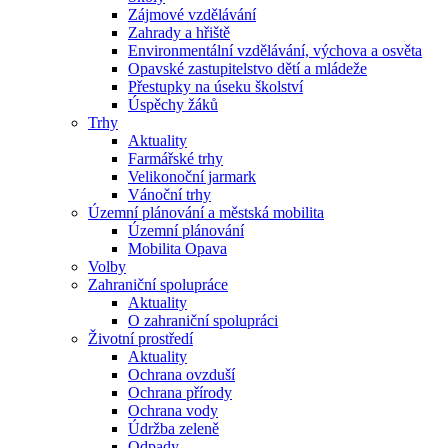
Zájmové vzdělávání
Zahrady a hřiště
Environmentální vzdělávání, výchova a osvěta
Opavské zastupitelstvo dětí a mládeže
Přestupky na úseku školství
Úspěchy žáků
Trhy
Aktuality
Farmářské trhy
Velikonoční jarmark
Vánoční trhy
Územní plánování a městská mobilita
Územní plánování
Mobilita Opava
Volby
Zahraniční spolupráce
Aktuality
O zahraniční spolupráci
Životní prostředí
Aktuality
Ochrana ovzduší
Ochrana přírody
Ochrana vody
Údržba zeleně
Odpady