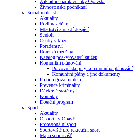
Základní charakteristiky Opavska
Živnostenské podnikání
Sociální oblast
Aktuality
Rodiny s dětmi
Mladiství a mladí dospělí
Senioři
Osoby v krizi
Poradenství
Romská menšina
Katalog poskytovatelů služeb
Komunitní plánování
Pracovní skupiny komunitního plánování
Komunitní plány a jiné dokumenty
Protidrogová politika
Prevence kriminality
Dávkové systémy
Kontakty
Dotační program
Sport
Aktuality
O sportu v Opavě
Profesionální sport
Sportoviště pro rekreační sport
Mapa sportovišť