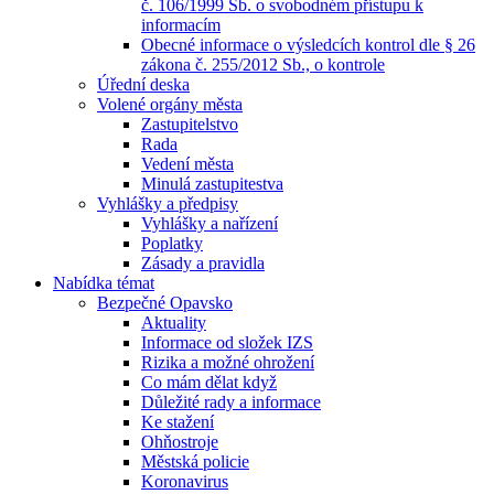
č. 106/1999 Sb. o svobodném přístupu k
informacím
Obecné informace o výsledcích kontrol dle § 26
zákona č. 255/2012 Sb., o kontrole
Úřední deska
Volené orgány města
Zastupitelstvo
Rada
Vedení města
Minulá zastupitestva
Vyhlášky a předpisy
Vyhlášky a nařízení
Poplatky
Zásady a pravidla
Nabídka témat
Bezpečné Opavsko
Aktuality
Informace od složek IZS
Rizika a možné ohrožení
Co mám dělat když
Důležité rady a informace
Ke stažení
Ohňostroje
Městská policie
Koronavirus