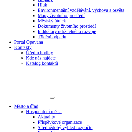
Hluk
Environmentální vzdělávání, výchova a osvěta
Mapy životního prostředí
Městský útulek
Dokumenty životního prostředí
Indikátory udržitelného rozvoje
Třídění odpadu
Portál Opavana
Kontakty
Úřední hodiny
Kde nás najdete
Katalog kontaktů
Město a úřad
Hospodaření města
Aktuality
Příspěvkové organizace
Střednědobý výhled rozpočtu