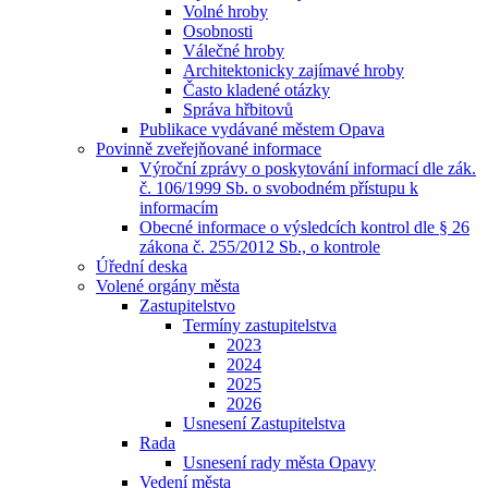
Volné hroby
Osobnosti
Válečné hroby
Architektonicky zajímavé hroby
Často kladené otázky
Správa hřbitovů
Publikace vydávané městem Opava
Povinně zveřejňované informace
Výroční zprávy o poskytování informací dle zák.
č. 106/1999 Sb. o svobodném přístupu k
informacím
Obecné informace o výsledcích kontrol dle § 26
zákona č. 255/2012 Sb., o kontrole
Úřední deska
Volené orgány města
Zastupitelstvo
Termíny zastupitelstva
2023
2024
2025
2026
Usnesení Zastupitelstva
Rada
Usnesení rady města Opavy
Vedení města