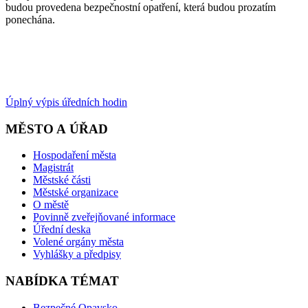
budou provedena bezpečnostní opatření, která budou prozatím
ponechána.
Úplný výpis úředních hodin
MĚSTO A ÚŘAD
Hospodaření města
Magistrát
Městské části
Městské organizace
O městě
Povinně zveřejňované informace
Úřední deska
Volené orgány města
Vyhlášky a předpisy
NABÍDKA TÉMAT
Bezpečné Opavsko