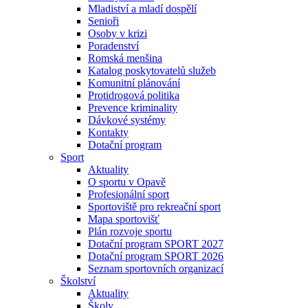
Mladiství a mladí dospělí
Senioři
Osoby v krizi
Poradenství
Romská menšina
Katalog poskytovatelů služeb
Komunitní plánování
Protidrogová politika
Prevence kriminality
Dávkové systémy
Kontakty
Dotační program
Sport
Aktuality
O sportu v Opavě
Profesionální sport
Sportoviště pro rekreační sport
Mapa sportovišť
Plán rozvoje sportu
Dotační program SPORT 2027
Dotační program SPORT 2026
Seznam sportovních organizací
Školství
Aktuality
Školy