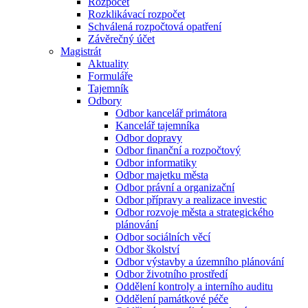
Rozpočet
Rozklikávací rozpočet
Schválená rozpočtová opatření
Závěrečný účet
Magistrát
Aktuality
Formuláře
Tajemník
Odbory
Odbor kancelář primátora
Kancelář tajemníka
Odbor dopravy
Odbor finanční a rozpočtový
Odbor informatiky
Odbor majetku města
Odbor právní a organizační
Odbor přípravy a realizace investic
Odbor rozvoje města a strategického
plánování
Odbor sociálních věcí
Odbor školství
Odbor výstavby a územního plánování
Odbor životního prostředí
Oddělení kontroly a interního auditu
Oddělení památkové péče