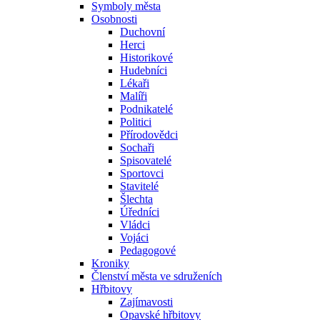
Symboly města
Osobnosti
Duchovní
Herci
Historikové
Hudebníci
Lékaři
Malíři
Podnikatelé
Politici
Přírodovědci
Sochaři
Spisovatelé
Sportovci
Stavitelé
Šlechta
Úředníci
Vládci
Vojáci
Pedagogové
Kroniky
Členství města ve sdruženích
Hřbitovy
Zajímavosti
Opavské hřbitovy