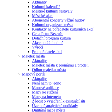
Aktuality
Kulturní kalendář
Městské kulturní festivaly
Městské akce
Abonentní koncerty vážné hudby
Kulturní organizace města
Kontakty na pořadatele kulturních akcí
Cena Petra Bezruče
Dotační program kultura
Akce po 22. hodině
Výročí
Pro pořadatelé akcí
Majetek města
Aktuality
Majetek města k pronájmu a prodeji
Odbor majetku města
Mapový portál
Aktuality
Není nám to jedno
Mapové aplikace
Mapy ke stažení
Mapy na internetu
Žádost o vyjádření k existující síti
Územně analytické podklady
Digitální mapa města