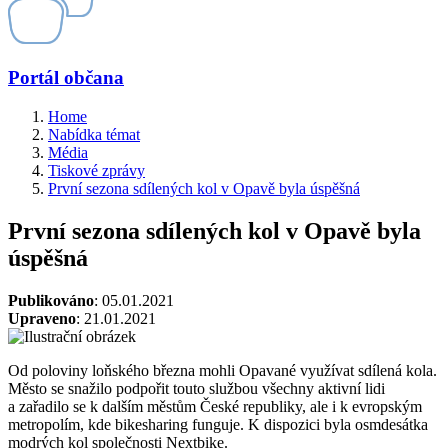
Portál občana
Home
Nabídka témat
Média
Tiskové zprávy
První sezona sdílených kol v Opavě byla úspěšná
První sezona sdílených kol v Opavě byla
úspěšná
Publikováno
: 05.01.2021
Upraveno
: 21.01.2021
Od poloviny loňského března mohli Opavané využívat sdílená kola.
Město se snažilo podpořit touto službou všechny aktivní lidi
a zařadilo se k dalším městům České republiky, ale i k evropským
metropolím, kde bikesharing funguje. K dispozici byla osmdesátka
modrých kol společnosti Nextbike.