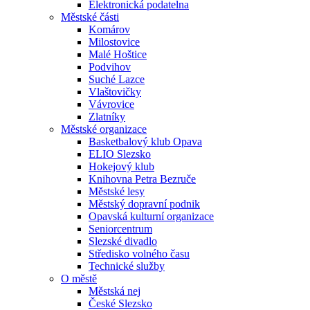
Elektronická podatelna
Městské části
Komárov
Milostovice
Malé Hoštice
Podvihov
Suché Lazce
Vlaštovičky
Vávrovice
Zlatníky
Městské organizace
Basketbalový klub Opava
ELIO Slezsko
Hokejový klub
Knihovna Petra Bezruče
Městské lesy
Městský dopravní podnik
Opavská kulturní organizace
Seniorcentrum
Slezské divadlo
Středisko volného času
Technické služby
O městě
Městská nej
České Slezsko