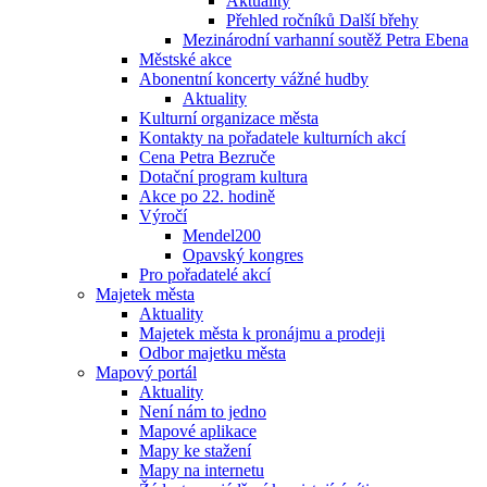
Aktuality
Přehled ročníků Další břehy
Mezinárodní varhanní soutěž Petra Ebena
Městské akce
Abonentní koncerty vážné hudby
Aktuality
Kulturní organizace města
Kontakty na pořadatele kulturních akcí
Cena Petra Bezruče
Dotační program kultura
Akce po 22. hodině
Výročí
Mendel200
Opavský kongres
Pro pořadatelé akcí
Majetek města
Aktuality
Majetek města k pronájmu a prodeji
Odbor majetku města
Mapový portál
Aktuality
Není nám to jedno
Mapové aplikace
Mapy ke stažení
Mapy na internetu