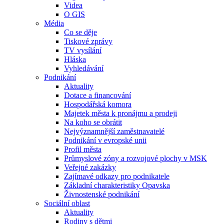
Videa
O GIS
Média
Co se děje
Tiskové zprávy
TV vysílání
Hláska
Vyhledávání
Podnikání
Aktuality
Dotace a financování
Hospodářská komora
Majetek města k pronájmu a prodeji
Na koho se obrátit
Nejvýznamnější zaměstnavatelé
Podnikání v evropské unii
Profil města
Průmyslové zóny a rozvojové plochy v MSK
Veřejné zakázky
Zajímavé odkazy pro podnikatele
Základní charakteristiky Opavska
Živnostenské podnikání
Sociální oblast
Aktuality
Rodiny s dětmi