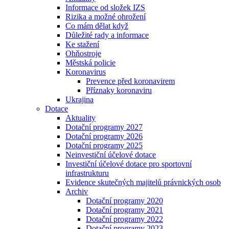
Informace od složek IZS
Rizika a možné ohrožení
Co mám dělat když
Důležité rady a informace
Ke stažení
Ohňostroje
Městská policie
Koronavirus
Prevence před koronavirem
Příznaky koronaviru
Ukrajina
Dotace
Aktuality
Dotační programy 2027
Dotační programy 2026
Dotační programy 2025
Neinvestiční účelové dotace
Investiční účelové dotace pro sportovní
infrastrukturu
Evidence skutečných majitelů právnických osob
Archiv
Dotační programy 2020
Dotační programy 2021
Dotační programy 2022
Dotační programy 2023