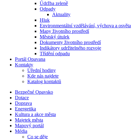
Údržba zeleně
Odpady
Aktuality
Hluk
Environmentální vzdělávání, výchova a osvěta
Mapy životního prostředí
Městský útulek
Dokumenty životního prostředí
Indikátory udržitelného rozvoje
Třídění odpadu
Portál Opavana
Kontakty
Úřední hodiny
Kde nás najdete
Katalog kontaktů
Bezpečné Opavsko
Dotace
Doprava
Energetika
Kultura a akce města
Majetek města
Mapový portál
Média
Co se děje