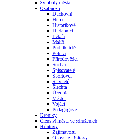
Symboly města
Osobnosti
Duchovní
Herci
Historikové
Hudebníci
Lékaři
Malíři
Podnikatelé
Politici
Přírodovědci
Sochaři
Spisovatelé
Sportovci
Stavitelé
Šlechta
Úředníci
Vládci
Vojáci
Pedagogové
Kroniky
Členství města ve sdruženích
Hřbitovy
Zajímavosti
Opavské hřbitovy