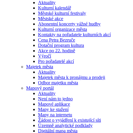
Aktuality
Kulturní kalendář
Městské kulturní festivaly
Městské akce
Abonentní koncerty vážné hudby
Kulturní organizace města
Kontakty na pořadatele kulturních akcí
Cena Petra Bezruče
Dotační program kultura
Akce po 22. hodině
Výročí
Pro pořadatelé akcí
Majetek města
Aktuality
Majetek města k pronájmu a prodeji
Odbor majetku města
Mapový portál
Aktuality
Není nám to jedno
Mapové aplikace
Mapy ke stažení
Mapy na internetu
Žádost o vyjádření k existující síti
Územně analytické podklady
Digitální mapa města