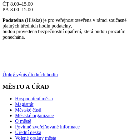
ČT 8.00–15.00
PÁ 8.00–15.00
Podatelna
(Hláska) je pro veřejnost otevřena v rámci současně
platných úředních hodin podatelny,
budou provedena bezpečnostní opatření, která budou prozatím
ponechána.
Úplný výpis úředních hodin
MĚSTO A ÚŘAD
Hospodaření města
Magistrát
Městské části
Městské organizace
O městě
Povinně zveřejňované informace
Úřední deska
Volené orgány města