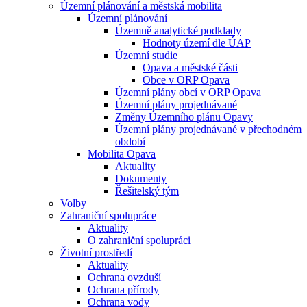
Územní plánování a městská mobilita
Územní plánování
Územně analytické podklady
Hodnoty území dle ÚAP
Územní studie
Opava a městské části
Obce v ORP Opava
Územní plány obcí v ORP Opava
Územní plány projednávané
Změny Územního plánu Opavy
Územní plány projednávané v přechodném
období
Mobilita Opava
Aktuality
Dokumenty
Řešitelský tým
Volby
Zahraniční spolupráce
Aktuality
O zahraniční spolupráci
Životní prostředí
Aktuality
Ochrana ovzduší
Ochrana přírody
Ochrana vody