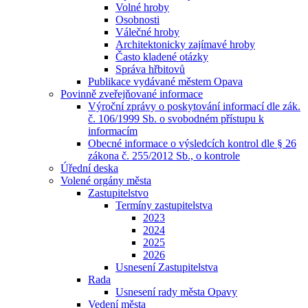
Volné hroby
Osobnosti
Válečné hroby
Architektonicky zajímavé hroby
Často kladené otázky
Správa hřbitovů
Publikace vydávané městem Opava
Povinně zveřejňované informace
Výroční zprávy o poskytování informací dle zák.
č. 106/1999 Sb. o svobodném přístupu k
informacím
Obecné informace o výsledcích kontrol dle § 26
zákona č. 255/2012 Sb., o kontrole
Úřední deska
Volené orgány města
Zastupitelstvo
Termíny zastupitelstva
2023
2024
2025
2026
Usnesení Zastupitelstva
Rada
Usnesení rady města Opavy
Vedení města