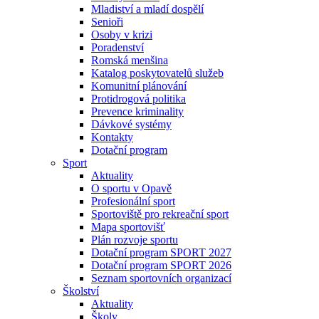
Mladiství a mladí dospělí
Senioři
Osoby v krizi
Poradenství
Romská menšina
Katalog poskytovatelů služeb
Komunitní plánování
Protidrogová politika
Prevence kriminality
Dávkové systémy
Kontakty
Dotační program
Sport
Aktuality
O sportu v Opavě
Profesionální sport
Sportoviště pro rekreační sport
Mapa sportovišť
Plán rozvoje sportu
Dotační program SPORT 2027
Dotační program SPORT 2026
Seznam sportovních organizací
Školství
Aktuality
Školy