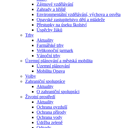
Zájmové vzdělávání
Zahrady a hřiště
Environmentální vzdělávání, výchova a osvěta
Opavské zastupitelstvo dětí a mládeže
Přestupky na úseku školství
Úspěchy žáků
Trhy
Aktuality
Farmářské trhy
Velikonoční jarmark
Vánoční trhy
Územní plánování a městská mobilita
Územní plánování
Mobilita Opava
Volby
Zahraniční spolupráce
Aktuality
O zahraniční spolupráci
Životní prostředí
Aktuality
Ochrana ovzduší
Ochrana přírody
Ochrana vody
Údržba zeleně
Odpady