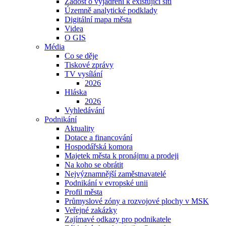
Žádost o vyjádření k existující síti
Územně analytické podklady
Digitální mapa města
Videa
O GIS
Média
Co se děje
Tiskové zprávy
TV vysílání
2026
Hláska
2026
Vyhledávání
Podnikání
Aktuality
Dotace a financování
Hospodářská komora
Majetek města k pronájmu a prodeji
Na koho se obrátit
Nejvýznamnější zaměstnavatelé
Podnikání v evropské unii
Profil města
Průmyslové zóny a rozvojové plochy v MSK
Veřejné zakázky
Zajímavé odkazy pro podnikatele