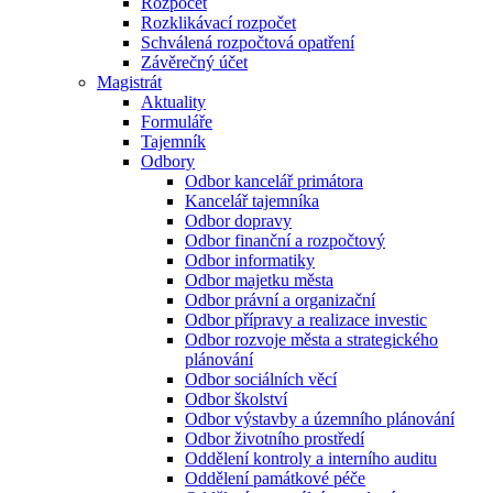
Rozpočet
Rozklikávací rozpočet
Schválená rozpočtová opatření
Závěrečný účet
Magistrát
Aktuality
Formuláře
Tajemník
Odbory
Odbor kancelář primátora
Kancelář tajemníka
Odbor dopravy
Odbor finanční a rozpočtový
Odbor informatiky
Odbor majetku města
Odbor právní a organizační
Odbor přípravy a realizace investic
Odbor rozvoje města a strategického
plánování
Odbor sociálních věcí
Odbor školství
Odbor výstavby a územního plánování
Odbor životního prostředí
Oddělení kontroly a interního auditu
Oddělení památkové péče