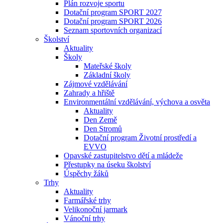
Plán rozvoje sportu
Dotační program SPORT 2027
Dotační program SPORT 2026
Seznam sportovních organizací
Školství
Aktuality
Školy
Mateřské školy
Základní školy
Zájmové vzdělávání
Zahrady a hřiště
Environmentální vzdělávání, výchova a osvěta
Aktuality
Den Země
Den Stromů
Dotační program Životní prostředí a
EVVO
Opavské zastupitelstvo dětí a mládeže
Přestupky na úseku školství
Úspěchy žáků
Trhy
Aktuality
Farmářské trhy
Velikonoční jarmark
Vánoční trhy