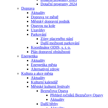
Dotační programy 2024
Doprava
Aktuality
Doprava ve městě
Městský dopravní podnik
Opavou na kole
Uzavírky
Parkování
Zóny placeného stání
Další možnosti parkování
Koordinátor ODIS, s. r. o.
Plán dopravní obslužnosti
Energetika
Aktuality
Energetika města
Alternativní zdroje
Kultura a akce města
Aktuality
Kulturní kalendář
Městské kulturní festivaly
Bezručova Opava
Přehled ročníků Bezručovy Opavy
Aktuality
Další břehy