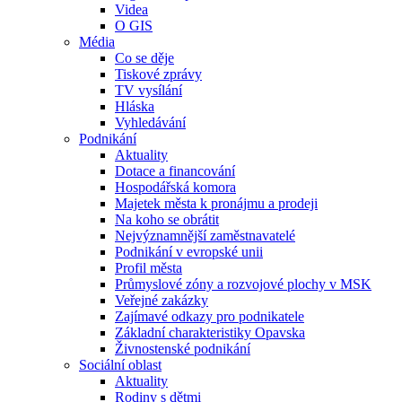
Videa
O GIS
Média
Co se děje
Tiskové zprávy
TV vysílání
Hláska
Vyhledávání
Podnikání
Aktuality
Dotace a financování
Hospodářská komora
Majetek města k pronájmu a prodeji
Na koho se obrátit
Nejvýznamnější zaměstnavatelé
Podnikání v evropské unii
Profil města
Průmyslové zóny a rozvojové plochy v MSK
Veřejné zakázky
Zajímavé odkazy pro podnikatele
Základní charakteristiky Opavska
Živnostenské podnikání
Sociální oblast
Aktuality
Rodiny s dětmi