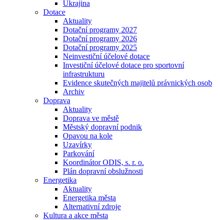
Ukrajina
Dotace
Aktuality
Dotační programy 2027
Dotační programy 2026
Dotační programy 2025
Neinvestiční účelové dotace
Investiční účelové dotace pro sportovní
infrastrukturu
Evidence skutečných majitelů právnických osob
Archiv
Doprava
Aktuality
Doprava ve městě
Městský dopravní podnik
Opavou na kole
Uzavírky
Parkování
Koordinátor ODIS, s. r. o.
Plán dopravní obslužnosti
Energetika
Aktuality
Energetika města
Alternativní zdroje
Kultura a akce města