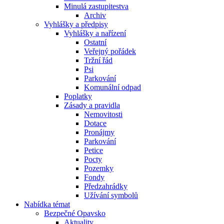
Minulá zastupitestva
Archiv
Vyhlášky a předpisy
Vyhlášky a nařízení
Ostatní
Veřejný pořádek
Tržní řád
Psi
Parkování
Komunální odpad
Poplatky
Zásady a pravidla
Nemovitosti
Dotace
Pronájmy
Parkování
Petice
Pocty
Pozemky
Fondy
Předzahrádky
Užívání symbolů
Nabídka témat
Bezpečné Opavsko
Aktuality