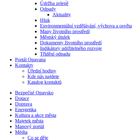
Údržba zeleně
Odpady
Aktuality
Hluk
Environmentální vzdělávání, výchova a osvěta
Mapy životního prostředí
Městský útulek
Dokumenty životního prostředí
Indikátory udržitelného rozvoje
Třídění odpadu
Portál Opavana
Kontakty
Úřední hodiny
Kde nás najdete
Katalog kontaktů
Bezpečné Opavsko
Dotace
Doprava
Energetika
Kultura a akce města
Majetek města
Mapový portál
Média
Co se děje