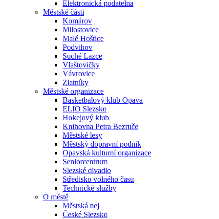
Elektronická podatelna
Městské části
Komárov
Milostovice
Malé Hoštice
Podvihov
Suché Lazce
Vlaštovičky
Vávrovice
Zlatníky
Městské organizace
Basketbalový klub Opava
ELIO Slezsko
Hokejový klub
Knihovna Petra Bezruče
Městské lesy
Městský dopravní podnik
Opavská kulturní organizace
Seniorcentrum
Slezské divadlo
Středisko volného času
Technické služby
O městě
Městská nej
České Slezsko