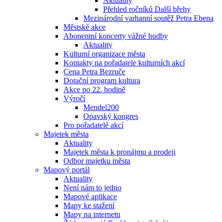
Aktuality
Přehled ročníků Další břehy
Mezinárodní varhanní soutěž Petra Ebena
Městské akce
Abonentní koncerty vážné hudby
Aktuality
Kulturní organizace města
Kontakty na pořadatele kulturních akcí
Cena Petra Bezruče
Dotační program kultura
Akce po 22. hodině
Výročí
Mendel200
Opavský kongres
Pro pořadatelé akcí
Majetek města
Aktuality
Majetek města k pronájmu a prodeji
Odbor majetku města
Mapový portál
Aktuality
Není nám to jedno
Mapové aplikace
Mapy ke stažení
Mapy na internetu