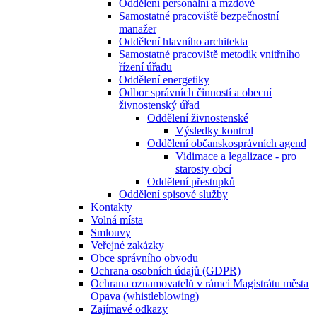
Oddělení personální a mzdové
Samostatné pracoviště bezpečnostní
manažer
Oddělení hlavního architekta
Samostatné pracoviště metodik vnitřního
řízení úřadu
Oddělení energetiky
Odbor správních činností a obecní
živnostenský úřad
Oddělení živnostenské
Výsledky kontrol
Oddělení občanskosprávních agend
Vidimace a legalizace - pro
starosty obcí
Oddělení přestupků
Oddělení spisové služby
Kontakty
Volná místa
Smlouvy
Veřejné zakázky
Obce správního obvodu
Ochrana osobních údajů (GDPR)
Ochrana oznamovatelů v rámci Magistrátu města
Opava (whistleblowing)
Zajímavé odkazy