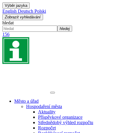
Výběr jazyka
English
Deutsch
Polski
Zobrazit vyhledávání
hledat
hledej
156
Město a úřad
Hospodaření města
Aktuality
Příspěvkové organizace
Střednědobý výhled rozpočtu
Rozpočet