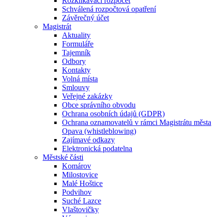
Rozklikávací rozpočet
Schválená rozpočtová opatření
Závěrečný účet
Magistrát
Aktuality
Formuláře
Tajemník
Odbory
Kontakty
Volná místa
Smlouvy
Veřejné zakázky
Obce správního obvodu
Ochrana osobních údajů (GDPR)
Ochrana oznamovatelů v rámci Magistrátu města
Opava (whistleblowing)
Zajímavé odkazy
Elektronická podatelna
Městské části
Komárov
Milostovice
Malé Hoštice
Podvihov
Suché Lazce
Vlaštovičky