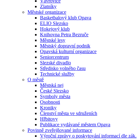
Vávrovice
Zlatníky
Městské organizace
Basketbalový klub Opava
ELIO Slezsko
Hokejový klub
Knihovna Petra Bezruče
Městské lesy
Městský dopravní podnik
Opavská kulturní organizace
Seniorcentrum
Slezské divadlo
Středisko volného času
Technické služby
O městě
Městská nej
České Slezsko
Symboly města
Osobnosti
Kroniky
Členství města ve sdruženích
Hřbitovy
Publikace vydávané městem Opava
Povinně zveřejňované informace
Výroční zprávy o poskytování informací dle zák.