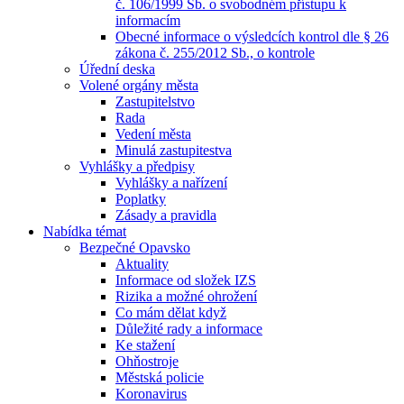
č. 106/1999 Sb. o svobodném přístupu k
informacím
Obecné informace o výsledcích kontrol dle § 26
zákona č. 255/2012 Sb., o kontrole
Úřední deska
Volené orgány města
Zastupitelstvo
Rada
Vedení města
Minulá zastupitestva
Vyhlášky a předpisy
Vyhlášky a nařízení
Poplatky
Zásady a pravidla
Nabídka témat
Bezpečné Opavsko
Aktuality
Informace od složek IZS
Rizika a možné ohrožení
Co mám dělat když
Důležité rady a informace
Ke stažení
Ohňostroje
Městská policie
Koronavirus