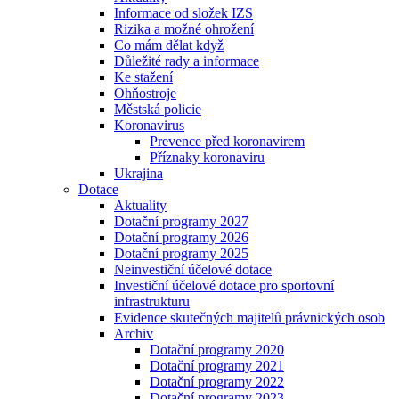
Informace od složek IZS
Rizika a možné ohrožení
Co mám dělat když
Důležité rady a informace
Ke stažení
Ohňostroje
Městská policie
Koronavirus
Prevence před koronavirem
Příznaky koronaviru
Ukrajina
Dotace
Aktuality
Dotační programy 2027
Dotační programy 2026
Dotační programy 2025
Neinvestiční účelové dotace
Investiční účelové dotace pro sportovní
infrastrukturu
Evidence skutečných majitelů právnických osob
Archiv
Dotační programy 2020
Dotační programy 2021
Dotační programy 2022
Dotační programy 2023