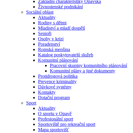
Základní charakteristiky Opavska
Živnostenské podnikání
Sociální oblast
Aktuality
Rodiny s dětmi
Mladiství a mladí dospělí
Senioři
Osoby v krizi
Poradenství
Romská menšina
Katalog poskytovatelů služeb
Komunitní plánování
Pracovní skupiny komunitního plánování
Komunitní plány a jiné dokumenty
Protidrogová politika
Prevence kriminality
Dávkové systémy
Kontakty
Dotační program
Sport
Aktuality
O sportu v Opavě
Profesionální sport
Sportoviště pro rekreační sport
Mapa sportovišť