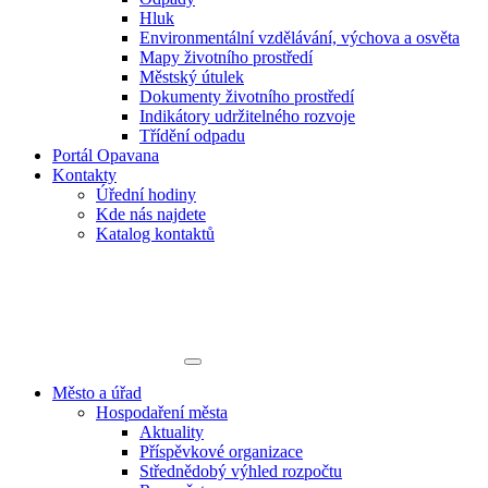
Hluk
Environmentální vzdělávání, výchova a osvěta
Mapy životního prostředí
Městský útulek
Dokumenty životního prostředí
Indikátory udržitelného rozvoje
Třídění odpadu
Portál Opavana
Kontakty
Úřední hodiny
Kde nás najdete
Katalog kontaktů
Město a úřad
Hospodaření města
Aktuality
Příspěvkové organizace
Střednědobý výhled rozpočtu