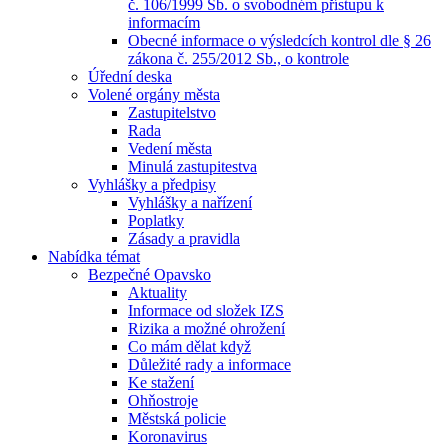
č. 106/1999 Sb. o svobodném přístupu k
informacím
Obecné informace o výsledcích kontrol dle § 26
zákona č. 255/2012 Sb., o kontrole
Úřední deska
Volené orgány města
Zastupitelstvo
Rada
Vedení města
Minulá zastupitestva
Vyhlášky a předpisy
Vyhlášky a nařízení
Poplatky
Zásady a pravidla
Nabídka témat
Bezpečné Opavsko
Aktuality
Informace od složek IZS
Rizika a možné ohrožení
Co mám dělat když
Důležité rady a informace
Ke stažení
Ohňostroje
Městská policie
Koronavirus