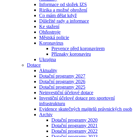
Informace od složek IZS
Rizika a možné ohrožení
Co mám dělat když
Důležité rady a informace
Ke stažení
Ohňostroje
Městská policie
Koronavirus
Prevence před koronavirem
Příznaky koronaviru
Ukrajina
Dotace
Aktuality
Dotační programy 2027
Dotační programy 2026
Dotační programy 2025
Neinvestiční účelové dotace
Investiční účelové dotace pro sportovní
infrastrukturu
Evidence skutečných majitelů právnických osob
Archiv
Dotační programy 2020
Dotační programy 2021
Dotační programy 2022
Dotační programy 2023