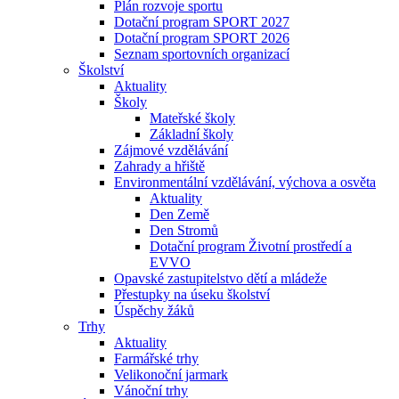
Plán rozvoje sportu
Dotační program SPORT 2027
Dotační program SPORT 2026
Seznam sportovních organizací
Školství
Aktuality
Školy
Mateřské školy
Základní školy
Zájmové vzdělávání
Zahrady a hřiště
Environmentální vzdělávání, výchova a osvěta
Aktuality
Den Země
Den Stromů
Dotační program Životní prostředí a
EVVO
Opavské zastupitelstvo dětí a mládeže
Přestupky na úseku školství
Úspěchy žáků
Trhy
Aktuality
Farmářské trhy
Velikonoční jarmark
Vánoční trhy