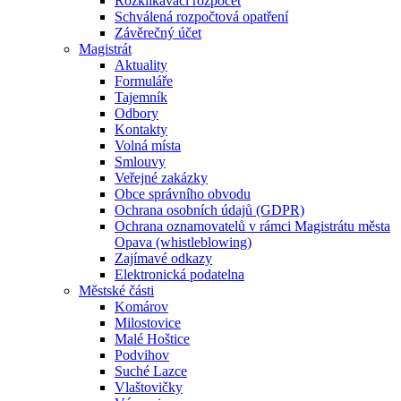
Rozklikávací rozpočet
Schválená rozpočtová opatření
Závěrečný účet
Magistrát
Aktuality
Formuláře
Tajemník
Odbory
Kontakty
Volná místa
Smlouvy
Veřejné zakázky
Obce správního obvodu
Ochrana osobních údajů (GDPR)
Ochrana oznamovatelů v rámci Magistrátu města
Opava (whistleblowing)
Zajímavé odkazy
Elektronická podatelna
Městské části
Komárov
Milostovice
Malé Hoštice
Podvihov
Suché Lazce
Vlaštovičky