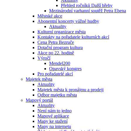
Aktuality
Přehled ročníků Další břehy
Mezinárodní varhanní soutěž Petra Ebena
Městské akce
Abonentní koncerty vážné hudby
Aktuality
Kulturní organizace města
Kontakty na pořadatele kulturních akcí
Cena Petra Bezruče
Dotační program kultura
Akce po 22. hodině
Výročí
Mendel200
Opavský kongres
Pro pořadatelé akcí
Majetek města
Aktuality
Majetek města k pronájmu a prodeji
Odbor majetku města
Mapový portál
Aktuality
Není nám to jedno
Mapové aplikace
Mapy ke stažení
Mapy na internetu