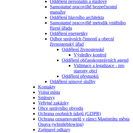
Oddělení personální a mzdové
Samostatné pracoviště bezpečnostní
manažer
Oddělení hlavního architekta
Samostatné pracoviště metodik vnitřního
řízení úřadu
Oddělení energetiky
Odbor správních činností a obecní
živnostenský úřad
Oddělení živnostenské
Výsledky kontrol
Oddělení občanskosprávních agend
Vidimace a legalizace - pro
starosty obcí
Oddělení přestupků
Oddělení spisové služby
Kontakty
Volná místa
Smlouvy
Veřejné zakázky
Obce správního obvodu
Ochrana osobních údajů (GDPR)
Ochrana oznamovatelů v rámci Magistrátu města
Opava (whistleblowing)
Zajímavé odkazy