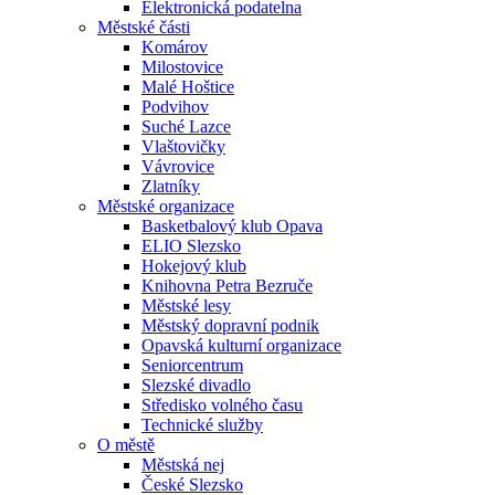
Elektronická podatelna
Městské části
Komárov
Milostovice
Malé Hoštice
Podvihov
Suché Lazce
Vlaštovičky
Vávrovice
Zlatníky
Městské organizace
Basketbalový klub Opava
ELIO Slezsko
Hokejový klub
Knihovna Petra Bezruče
Městské lesy
Městský dopravní podnik
Opavská kulturní organizace
Seniorcentrum
Slezské divadlo
Středisko volného času
Technické služby
O městě
Městská nej
České Slezsko