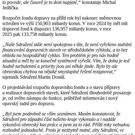
to povede, ale časově je to dost napjaté,“
konstatuje Michal
Jedlička.
Rozpočet fondu dopravy na příští rok byl nakonec sněmovnou
schválen ve výši 150,903 miliardy korun. V roce 2024 by měl mít
dopravní fond k dispozici 136,957 miliardy korun, v roce
2025 pak 133,758 miliardy korun.
„Naše Sdružení stále není spokojeno s tím, že není
vyřešeno stabilní
financování dopravních staveb ve střednědobém výhledu, a to bez
ohledu na hospodářský cyklus. Ten problém je pro nás hodně
zásadní a měl by se konečně systémově vyřešit. Vím, že doba je teď
hodně turbulentní a priority jsou asi někde jinde. Bylo by ale
obrovskou chybou na nějaké smysluplné řešení rezignovat,“
tajemník Sdružení Martin Dostál.
O projednávání rozpočtu dopravního fondu a o stavu přípravy
a realizace dopravních staveb, které Sdružení dlouhodobě prosazuje
je, od svého nástupu do funkce, průběžně informován i nový
opavský radní pro dopravu.
„Byl jsem podrobně se vším seznámen. Musím konstatovat, že
Sdružení pro západní část našeho kraje vykonalo a i nadále
vykonává obrovský kus práce a jsem za to rád. Příští roky nebudou
rozhodně jednoduché. Proto je nezbytně nutné, aby Sdružení, ve