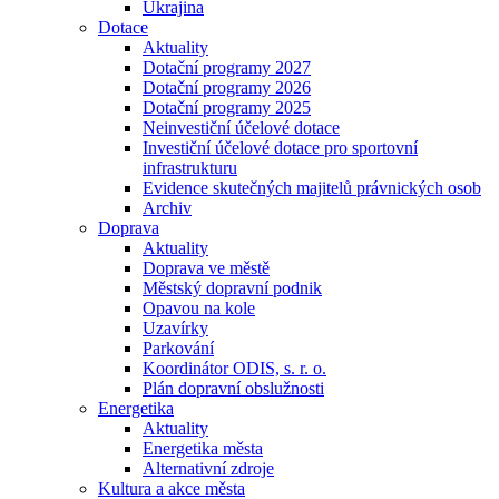
Ukrajina
Dotace
Aktuality
Dotační programy 2027
Dotační programy 2026
Dotační programy 2025
Neinvestiční účelové dotace
Investiční účelové dotace pro sportovní
infrastrukturu
Evidence skutečných majitelů právnických osob
Archiv
Doprava
Aktuality
Doprava ve městě
Městský dopravní podnik
Opavou na kole
Uzavírky
Parkování
Koordinátor ODIS, s. r. o.
Plán dopravní obslužnosti
Energetika
Aktuality
Energetika města
Alternativní zdroje
Kultura a akce města