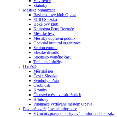
Vávrovice
Zlatníky
Městské organizace
Basketbalový klub Opava
ELIO Slezsko
Hokejový klub
Knihovna Petra Bezruče
Městské lesy
Městský dopravní podnik
Opavská kulturní organizace
Seniorcentrum
Slezské divadlo
Středisko volného času
Technické služby
O městě
Městská nej
České Slezsko
Symboly města
Osobnosti
Kroniky
Členství města ve sdruženích
Hřbitovy
Publikace vydávané městem Opava
Povinně zveřejňované informace
Výroční zprávy o poskytování informací dle zák.