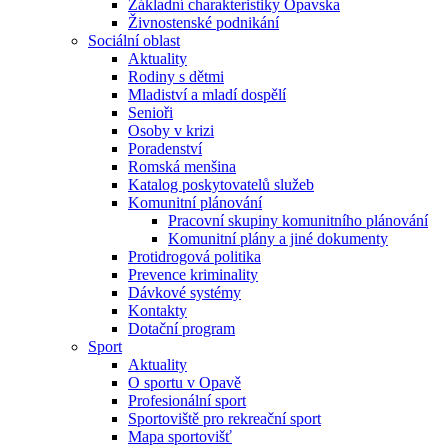
Základní charakteristiky Opavska
Živnostenské podnikání
Sociální oblast
Aktuality
Rodiny s dětmi
Mladiství a mladí dospělí
Senioři
Osoby v krizi
Poradenství
Romská menšina
Katalog poskytovatelů služeb
Komunitní plánování
Pracovní skupiny komunitního plánování
Komunitní plány a jiné dokumenty
Protidrogová politika
Prevence kriminality
Dávkové systémy
Kontakty
Dotační program
Sport
Aktuality
O sportu v Opavě
Profesionální sport
Sportoviště pro rekreační sport
Mapa sportovišť