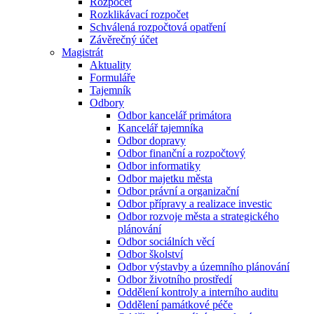
Rozpočet
Rozklikávací rozpočet
Schválená rozpočtová opatření
Závěrečný účet
Magistrát
Aktuality
Formuláře
Tajemník
Odbory
Odbor kancelář primátora
Kancelář tajemníka
Odbor dopravy
Odbor finanční a rozpočtový
Odbor informatiky
Odbor majetku města
Odbor právní a organizační
Odbor přípravy a realizace investic
Odbor rozvoje města a strategického
plánování
Odbor sociálních věcí
Odbor školství
Odbor výstavby a územního plánování
Odbor životního prostředí
Oddělení kontroly a interního auditu
Oddělení památkové péče