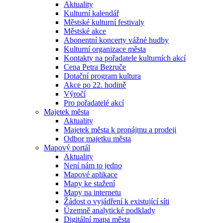
Aktuality
Kulturní kalendář
Městské kulturní festivaly
Městské akce
Abonentní koncerty vážné hudby
Kulturní organizace města
Kontakty na pořadatele kulturních akcí
Cena Petra Bezruče
Dotační program kultura
Akce po 22. hodině
Výročí
Pro pořadatelé akcí
Majetek města
Aktuality
Majetek města k pronájmu a prodeji
Odbor majetku města
Mapový portál
Aktuality
Není nám to jedno
Mapové aplikace
Mapy ke stažení
Mapy na internetu
Žádost o vyjádření k existující síti
Územně analytické podklady
Digitální mapa města