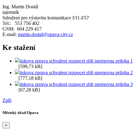
Ing. Martin Dostál
tajemník
Sdružení pro výstavbu komunikace I/11-I/57
Tel.: 553 756 402
GSM: 604 229 417
E-mail:
martin.dostal@opava-city.cz
Ke stažení
tiskova zprava schvaleni rozpocet sfdi snemovna priloha 1
[599,73 kB]
tiskova zprava schvaleni rozpocet sfdi snemovna priloha 2
[777,18 kB]
tiskova zprava schvaleni rozpocet sfdi snemovna priloha 3
[67,28 kB]
Zpět
Městský úřad Opava
×