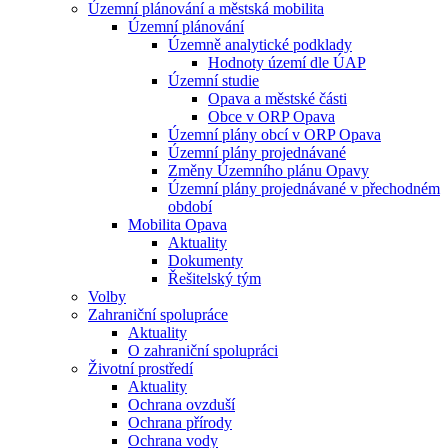
Územní plánování a městská mobilita
Územní plánování
Územně analytické podklady
Hodnoty území dle ÚAP
Územní studie
Opava a městské části
Obce v ORP Opava
Územní plány obcí v ORP Opava
Územní plány projednávané
Změny Územního plánu Opavy
Územní plány projednávané v přechodném
období
Mobilita Opava
Aktuality
Dokumenty
Řešitelský tým
Volby
Zahraniční spolupráce
Aktuality
O zahraniční spolupráci
Životní prostředí
Aktuality
Ochrana ovzduší
Ochrana přírody
Ochrana vody