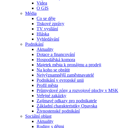
Videa
O GIS
Média
Co se děje
Tiskové zprávy
TV vysílání
Hláska
Vyhledávání
Podnikání
Aktuality
Dotace a financování
Hospodářská komora
Majetek města k pronájmu a prodeji
Na koho se obrátit
Nejvýznamnější zaměstnavatelé
Podnikání v evropské unii
Profil města
Průmyslové zóny a rozvojové plochy v MSK
Veřejné zakázky
Zajímavé odkazy pro podnikatele
Základní charakteristiky Opavska
Živnostenské podnikání
Sociální oblast
Aktuality
Rodiny s dětmi