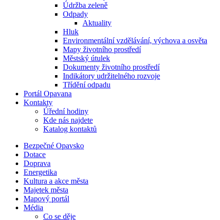
Údržba zeleně
Odpady
Aktuality
Hluk
Environmentální vzdělávání, výchova a osvěta
Mapy životního prostředí
Městský útulek
Dokumenty životního prostředí
Indikátory udržitelného rozvoje
Třídění odpadu
Portál Opavana
Kontakty
Úřední hodiny
Kde nás najdete
Katalog kontaktů
Bezpečné Opavsko
Dotace
Doprava
Energetika
Kultura a akce města
Majetek města
Mapový portál
Média
Co se děje