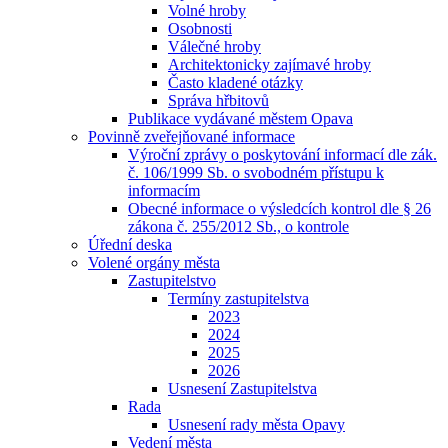
Volné hroby
Osobnosti
Válečné hroby
Architektonicky zajímavé hroby
Často kladené otázky
Správa hřbitovů
Publikace vydávané městem Opava
Povinně zveřejňované informace
Výroční zprávy o poskytování informací dle zák.
č. 106/1999 Sb. o svobodném přístupu k
informacím
Obecné informace o výsledcích kontrol dle § 26
zákona č. 255/2012 Sb., o kontrole
Úřední deska
Volené orgány města
Zastupitelstvo
Termíny zastupitelstva
2023
2024
2025
2026
Usnesení Zastupitelstva
Rada
Usnesení rady města Opavy
Vedení města