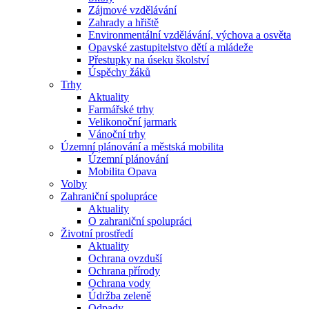
Zájmové vzdělávání
Zahrady a hřiště
Environmentální vzdělávání, výchova a osvěta
Opavské zastupitelstvo dětí a mládeže
Přestupky na úseku školství
Úspěchy žáků
Trhy
Aktuality
Farmářské trhy
Velikonoční jarmark
Vánoční trhy
Územní plánování a městská mobilita
Územní plánování
Mobilita Opava
Volby
Zahraniční spolupráce
Aktuality
O zahraniční spolupráci
Životní prostředí
Aktuality
Ochrana ovzduší
Ochrana přírody
Ochrana vody
Údržba zeleně
Odpady