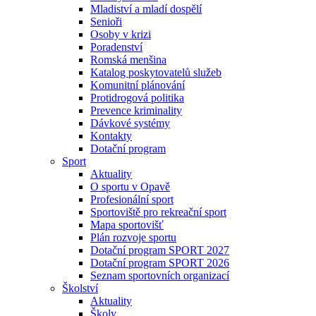
Mladiství a mladí dospělí
Senioři
Osoby v krizi
Poradenství
Romská menšina
Katalog poskytovatelů služeb
Komunitní plánování
Protidrogová politika
Prevence kriminality
Dávkové systémy
Kontakty
Dotační program
Sport
Aktuality
O sportu v Opavě
Profesionální sport
Sportoviště pro rekreační sport
Mapa sportovišť
Plán rozvoje sportu
Dotační program SPORT 2027
Dotační program SPORT 2026
Seznam sportovních organizací
Školství
Aktuality
Školy