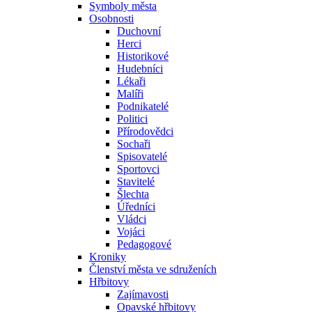
Symboly města
Osobnosti
Duchovní
Herci
Historikové
Hudebníci
Lékaři
Malíři
Podnikatelé
Politici
Přírodovědci
Sochaři
Spisovatelé
Sportovci
Stavitelé
Šlechta
Úředníci
Vládci
Vojáci
Pedagogové
Kroniky
Členství města ve sdruženích
Hřbitovy
Zajímavosti
Opavské hřbitovy