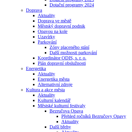
Dotační programy 2024
Doprava
Aktuality
Doprava ve městě
Městský dopravní podnik
Opavou na kole
Uzavírky
Parkování
Zóny placeného stání
Další možnosti parkování
Koordinátor ODIS, s. r. o.
Plán dopravní obslužnosti
Energetika
Aktuality
Energetika města
Alternativní zdroje
Kultura a akce města
Aktuality
Kulturní kalendář
Městské kulturní festivaly
Bezručova Opava
Přehled ročníků Bezručovy Opavy
Aktuality
Další břehy