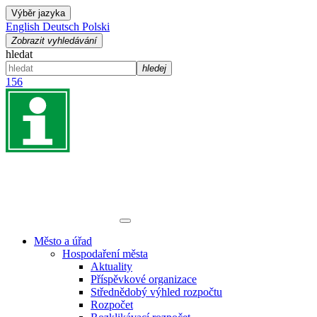
Výběr jazyka
English
Deutsch
Polski
Zobrazit vyhledávání
hledat
hledej
156
Město a úřad
Hospodaření města
Aktuality
Příspěvkové organizace
Střednědobý výhled rozpočtu
Rozpočet