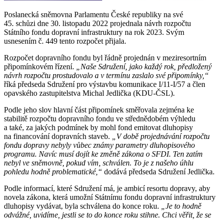
Poslanecká sněmovna Parlamentu České republiky na své
45. schůzi dne 30. listopadu 2022 projednala návrh rozpočtu
Státního fondu dopravní infrastruktury na rok 2023. Svým
usnesením č. 449 tento rozpočet přijala.
Rozpočet dopravního fondu byl řádně projednán v meziresortním
připomínkovém řízení.
„Naše Sdružení, jako každý rok, předložený
návrh rozpočtu prostudovalo a v termínu zaslalo své připomínky,“
říká předseda Sdružení pro výstavbu komunikace I/11-I/57 a člen
opavského zastupitelstva Michal Jedlička (KDU-ČSL).
Podle jeho slov hlavní část připomínek směřovala zejména ke
stabilitě rozpočtu dopravního fondu ve střednědobém výhledu
a také, za jakých podmínek by mohl fond emitovat dluhopisy
na financování dopravních staveb.
„V době projednávání rozpočtu
fondu dopravy nebyly vůbec známy parametry dluhopisového
programu. Navíc musí dojít ke změně zákona o SFDI. Ten zatím
nebyl ve sněmovně, pokud vím, schválen. To je z našeho úhlu
pohledu hodně problematické,“
dodává předseda Sdružení Jedlička.
Podle informací, které Sdružení má, je ambicí resortu dopravy, aby
novela zákona, která umožní Státnímu fondu dopravní infrastruktury
dluhopisy vydávat, byla schválena do konce roku.
„Je to hodně
odvážné, uvidíme, jestli se to do konce roku stihne. Chci věřit, že se