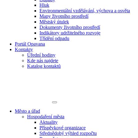
Hluk
Environmentální vzdělávání, výchova a osvěta
Mapy životního prostředí
Městský útulek
Dokumenty životního prostředí
Indikátory udržitelného rozvoje
Třídění odpadu
Portál Opavana
Kontakty
Úřední hodiny
Kde nás najdete
Katalog kontaktů
Město a úřad
Hospodaření města
Aktuality
Příspěvkové organizace
Střednědobý výhled rozpočtu