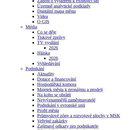
Žádost o vyjádření k existující síti
Územně analytické podklady
Digitální mapa města
Videa
O GIS
Média
Co se děje
Tiskové zprávy
TV vysílání
2026
Hláska
2026
Vyhledávání
Podnikání
Aktuality
Dotace a financování
Hospodářská komora
Majetek města k pronájmu a prodeji
Na koho se obrátit
Nejvýznamnější zaměstnavatelé
Podnikání v evropské unii
Profil města
Průmyslové zóny a rozvojové plochy v MSK
Veřejné zakázky
Zajímavé odkazy pro podnikatele