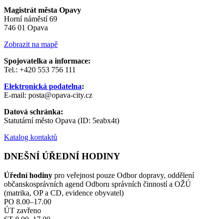
Magistrát města Opavy
Horní náměstí 69
746 01 Opava
Zobrazit na mapě
Spojovatelka a informace:
Tel.: +420 553 756 111
Elektronická podatelna
:
E-mail: posta@opava-city.cz
Datová schránka:
Statutární město Opava (ID: 5eabx4t)
Katalog kontaktů
DNEŠNÍ ÚŘEDNÍ HODINY
Úřední hodiny
pro veřejnost pouze Odbor dopravy, oddělení
občanskosprávních agend Odboru správních činností a OŽÚ
(matrika, OP a CD, evidence obyvatel)
PO 8.00–17.00
ÚT zavřeno