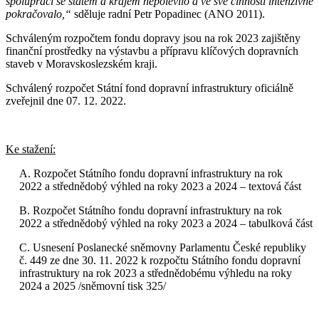
spolupráci se státem a krajem nepolevilo a ve své činnosti intenzivně
pokračovalo,“
sděluje radní Petr Popadinec (ANO 2011).
Schváleným rozpočtem fondu dopravy jsou na rok 2023 zajištěny
finanční prostředky na výstavbu a přípravu klíčových dopravních
staveb v Moravskoslezském kraji.
Schválený rozpočet Státní fond dopravní infrastruktury oficiálně
zveřejnil dne 07. 12. 2022.
Ke stažení:
A. Rozpočet Státního fondu dopravní infrastruktury na rok
2022 a střednědobý výhled na roky 2023 a 2024 – textová část
B. Rozpočet Státního fondu dopravní infrastruktury na rok
2022 a střednědobý výhled na roky 2023 a 2024 – tabulková část
C. Usnesení Poslanecké sněmovny Parlamentu České republiky
č. 449 ze dne 30. 11. 2022 k rozpočtu Státního fondu dopravní
infrastruktury na rok 2023 a střednědobému výhledu na roky
2024 a 2025 /sněmovní tisk 325/