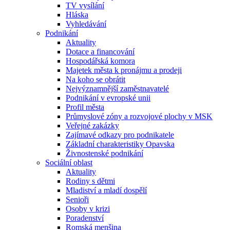
TV vysílání
Hláska
Vyhledávání
Podnikání
Aktuality
Dotace a financování
Hospodářská komora
Majetek města k pronájmu a prodeji
Na koho se obrátit
Nejvýznamnější zaměstnavatelé
Podnikání v evropské unii
Profil města
Průmyslové zóny a rozvojové plochy v MSK
Veřejné zakázky
Zajímavé odkazy pro podnikatele
Základní charakteristiky Opavska
Živnostenské podnikání
Sociální oblast
Aktuality
Rodiny s dětmi
Mladiství a mladí dospělí
Senioři
Osoby v krizi
Poradenství
Romská menšina