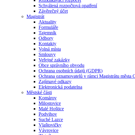
Rozklikávací rozpočet
Schválená rozpočtová opatření
Závěrečný účet
Magistrát
Aktuality
Formuláře
Tajemník
Odbory
Kontakty
Volná místa
Smlouvy
Veřejné zakázky
Obce správního obvodu
Ochrana osobních údajů (GDPR)
Ochrana oznamovatelů v rámci Magistrátu města 
Zajímavé odkazy
Elektronická podatelna
Městské části
Komárov
Milostovice
Malé Hoštice
Podvihov
Suché Lazce
Vlaštovičky
Vávrovice