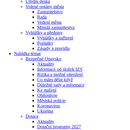
Úřední deska
Volené orgány města
Zastupitelstvo
Rada
Vedení města
Minulá zastupitestva
Vyhlášky a předpisy
Vyhlášky a nařízení
Poplatky
Zásady a pravidla
Nabídka témat
Bezpečné Opavsko
Aktuality
Informace od složek IZS
Rizika a možné ohrožení
Co mám dělat když
Důležité rady a informace
Ke stažení
Ohňostroje
Městská policie
Koronavirus
Ukrajina
Dotace
Aktuality
Dotační programy 2027