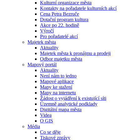
Kulturní organizace města
Kontakty na pořadatele kulturních akcí
Cena Petra Bezruče
Dotační program kultura
Akce po 22. hodině
Výročí
Pro pořadatelé akcí
Majetek města
Aktuality
Majetek města k pronájmu a prodeji
Odbor majetku města
Mapový portál
Aktuality
Není nám to jedno
Mapové aplikace
Mapy ke stažení
Mapy na internetu
Žádost o vyjádření k existující síti
Územně analytické podklady
Digitální mapa města
Videa
O GIS
Média
Co se děje
Tiskové zprávy