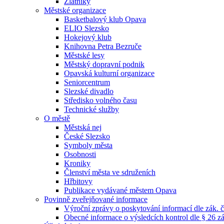
Zlatníky
Městské organizace
Basketbalový klub Opava
ELIO Slezsko
Hokejový klub
Knihovna Petra Bezruče
Městské lesy
Městský dopravní podnik
Opavská kulturní organizace
Seniorcentrum
Slezské divadlo
Středisko volného času
Technické služby
O městě
Městská nej
České Slezsko
Symboly města
Osobnosti
Kroniky
Členství města ve sdruženích
Hřbitovy
Publikace vydávané městem Opava
Povinně zveřejňované informace
Výroční zprávy o poskytování informací dle zák. 
Obecné informace o výsledcích kontrol dle § 26 zá