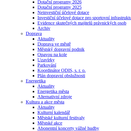
Dotační programy 2026
Dotační programy 2025
Neinvestiční účelové dotace
Investiční účelové dotace pro sportovní infrastrukt
Evidence skutečných majitelů právnických osob
Archiv
Doprava
Aktuality
Doprava ve městě
Městský dopravní podnik
Opavou na kole
Uzavírky
Parkování
Koordinátor ODIS, s. r. o.
Plán dopravní obslužnosti
Energetika
Aktuality
Energetika města
Alternativní zdroje
Kultura a akce města
Aktuality
Kulturní kalendář
Městské kulturní festivaly
Městské akce
Abonentní koncerty vážné hudby