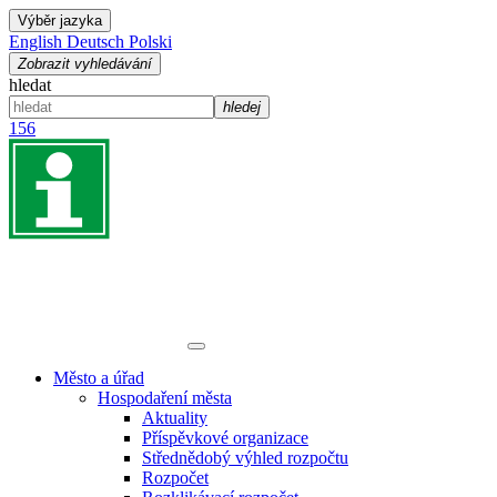
Výběr jazyka
English
Deutsch
Polski
Zobrazit vyhledávání
hledat
hledej
156
Město a úřad
Hospodaření města
Aktuality
Příspěvkové organizace
Střednědobý výhled rozpočtu
Rozpočet