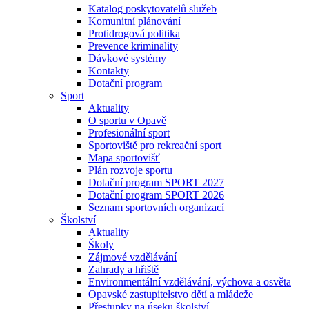
Katalog poskytovatelů služeb
Komunitní plánování
Protidrogová politika
Prevence kriminality
Dávkové systémy
Kontakty
Dotační program
Sport
Aktuality
O sportu v Opavě
Profesionální sport
Sportoviště pro rekreační sport
Mapa sportovišť
Plán rozvoje sportu
Dotační program SPORT 2027
Dotační program SPORT 2026
Seznam sportovních organizací
Školství
Aktuality
Školy
Zájmové vzdělávání
Zahrady a hřiště
Environmentální vzdělávání, výchova a osvěta
Opavské zastupitelstvo dětí a mládeže
Přestupky na úseku školství