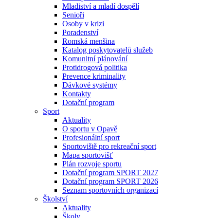
Mladiství a mladí dospělí
Senioři
Osoby v krizi
Poradenství
Romská menšina
Katalog poskytovatelů služeb
Komunitní plánování
Protidrogová politika
Prevence kriminality
Dávkové systémy
Kontakty
Dotační program
Sport
Aktuality
O sportu v Opavě
Profesionální sport
Sportoviště pro rekreační sport
Mapa sportovišť
Plán rozvoje sportu
Dotační program SPORT 2027
Dotační program SPORT 2026
Seznam sportovních organizací
Školství
Aktuality
Školy