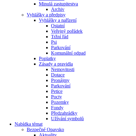
Minulá zastupitestva
Archiv
Vyhlášky a předpisy
Vyhlášky a nařízení
Ostatní
Veřejný pořádek
Tržní řád
Psi
Parkování
Komunální odpad
Poplatky
Zásady a pravidla
Nemovitosti
Dotace
Pronájmy
Parkování
Petice
Pocty
Pozemky
Fondy
Předzahrádky
Užívání symbolů
Nabídka témat
Bezpečné Opavsko
Aktuality