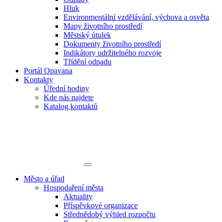
Hluk
Environmentální vzdělávání, výchova a osvěta
Mapy životního prostředí
Městský útulek
Dokumenty životního prostředí
Indikátory udržitelného rozvoje
Třídění odpadu
Portál Opavana
Kontakty
Úřední hodiny
Kde nás najdete
Katalog kontaktů
Město a úřad
Hospodaření města
Aktuality
Příspěvkové organizace
Střednědobý výhled rozpočtu