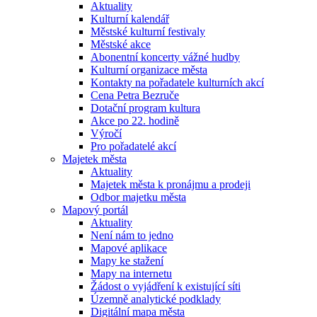
Aktuality
Kulturní kalendář
Městské kulturní festivaly
Městské akce
Abonentní koncerty vážné hudby
Kulturní organizace města
Kontakty na pořadatele kulturních akcí
Cena Petra Bezruče
Dotační program kultura
Akce po 22. hodině
Výročí
Pro pořadatelé akcí
Majetek města
Aktuality
Majetek města k pronájmu a prodeji
Odbor majetku města
Mapový portál
Aktuality
Není nám to jedno
Mapové aplikace
Mapy ke stažení
Mapy na internetu
Žádost o vyjádření k existující síti
Územně analytické podklady
Digitální mapa města