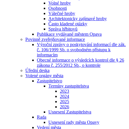
Volné hroby
Osobnosti
Válečné hroby
Architektonicky zajímavé hroby
Často kladené otázky
Správa hřbitovů
Publikace vydávané městem Opava
Povinně zveřejňované informace
Výroční zprávy o poskytování informací dle zák.
č. 106/1999 Sb. o svobodném přístupu k
informacím
Obecné informace o výsledcích kontrol dle § 26
zákona č. 255/2012 Sb., o kontrole
Úřední deska
Volené orgány města
Zastupitelstvo
Termíny zastupitelstva
2023
2024
2025
2026
Usnesení Zastupitelstva
Rada
Usnesení rady města Opavy
Vedení města