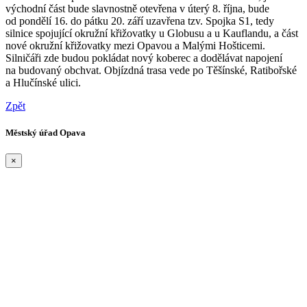
východní část bude slavnostně otevřena v úterý 8. října, bude
od pondělí 16. do pátku 20. září uzavřena tzv. Spojka S1, tedy
silnice spojující okružní křižovatky u Globusu a u Kauflandu, a část
nové okružní křižovatky mezi Opavou a Malými Hošticemi.
Silničáři zde budou pokládat nový koberec a dodělávat napojení
na budovaný obchvat. Objízdná trasa vede po Těšínské, Ratibořské
a Hlučínské ulici.
Zpět
Městský úřad Opava
×