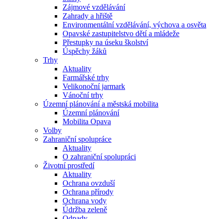
Zájmové vzdělávání
Zahrady a hřiště
Environmentální vzdělávání, výchova a osvěta
Opavské zastupitelstvo dětí a mládeže
Přestupky na úseku školství
Úspěchy žáků
Trhy
Aktuality
Farmářské trhy
Velikonoční jarmark
Vánoční trhy
Územní plánování a městská mobilita
Územní plánování
Mobilita Opava
Volby
Zahraniční spolupráce
Aktuality
O zahraniční spolupráci
Životní prostředí
Aktuality
Ochrana ovzduší
Ochrana přírody
Ochrana vody
Údržba zeleně
Odpady