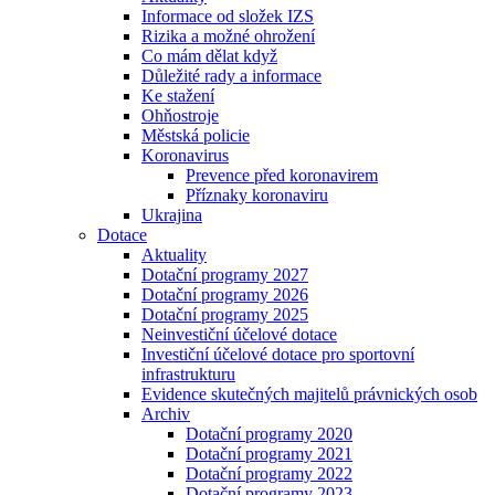
Informace od složek IZS
Rizika a možné ohrožení
Co mám dělat když
Důležité rady a informace
Ke stažení
Ohňostroje
Městská policie
Koronavirus
Prevence před koronavirem
Příznaky koronaviru
Ukrajina
Dotace
Aktuality
Dotační programy 2027
Dotační programy 2026
Dotační programy 2025
Neinvestiční účelové dotace
Investiční účelové dotace pro sportovní
infrastrukturu
Evidence skutečných majitelů právnických osob
Archiv
Dotační programy 2020
Dotační programy 2021
Dotační programy 2022
Dotační programy 2023