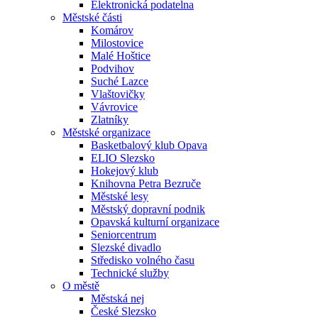
Elektronická podatelna
Městské části
Komárov
Milostovice
Malé Hoštice
Podvihov
Suché Lazce
Vlaštovičky
Vávrovice
Zlatníky
Městské organizace
Basketbalový klub Opava
ELIO Slezsko
Hokejový klub
Knihovna Petra Bezruče
Městské lesy
Městský dopravní podnik
Opavská kulturní organizace
Seniorcentrum
Slezské divadlo
Středisko volného času
Technické služby
O městě
Městská nej
České Slezsko