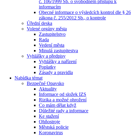
č. 106/1999 Sb. o svobodném přístupu k
informacím
Obecné informace o výsledcích kontrol dle § 26
zákona č. 255/2012 Sb., o kontrole
Úřední deska
Volené orgány města
Zastupitelstvo
Rada
Vedení města
Minulá zastupitestva
Vyhlášky a předpisy
Vyhlášky a nařízení
Poplatky
Zásady a pravidla
Nabídka témat
Bezpečné Opavsko
Aktuality
Informace od složek IZS
Rizika a možné ohrožení
Co mám dělat když
Důležité rady a informace
Ke stažení
Ohňostroje
Městská policie
Koronavirus