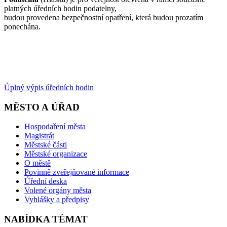
platných úředních hodin podatelny,
budou provedena bezpečnostní opatření, která budou prozatím
ponechána.
Úplný výpis úředních hodin
MĚSTO A ÚŘAD
Hospodaření města
Magistrát
Městské části
Městské organizace
O městě
Povinně zveřejňované informace
Úřední deska
Volené orgány města
Vyhlášky a předpisy
NABÍDKA TÉMAT