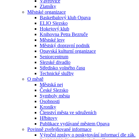
Vávrovice
Zlatníky
Městské organizace
Basketbalový klub Opava
ELIO Slezsko
Hokejový klub
Knihovna Petra Bezruče
Městské lesy
Městský dopravní podnik
Opavská kulturní organizace
Seniorcentrum
Slezské divadlo
Středisko volného času
Technické služby
O městě
Městská nej
České Slezsko
Symboly města
Osobnosti
Kroniky
Členství města ve sdruženích
Hřbitovy
Publikace vydávané městem Opava
Povinně zveřejňované informace
Výroční zprávy o poskytování informací dle zák.