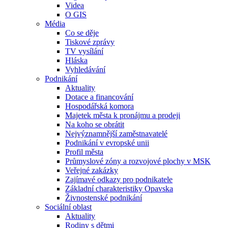
Videa
O GIS
Média
Co se děje
Tiskové zprávy
TV vysílání
Hláska
Vyhledávání
Podnikání
Aktuality
Dotace a financování
Hospodářská komora
Majetek města k pronájmu a prodeji
Na koho se obrátit
Nejvýznamnější zaměstnavatelé
Podnikání v evropské unii
Profil města
Průmyslové zóny a rozvojové plochy v MSK
Veřejné zakázky
Zajímavé odkazy pro podnikatele
Základní charakteristiky Opavska
Živnostenské podnikání
Sociální oblast
Aktuality
Rodiny s dětmi