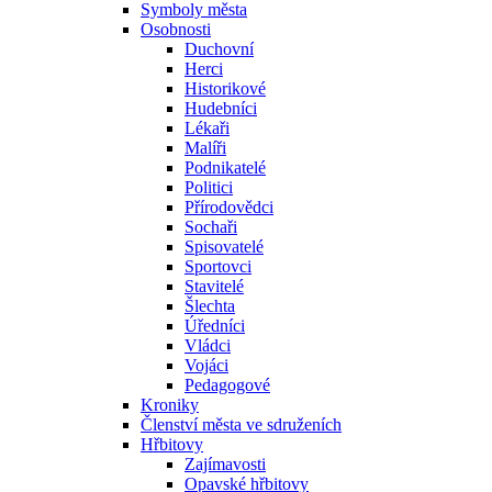
Symboly města
Osobnosti
Duchovní
Herci
Historikové
Hudebníci
Lékaři
Malíři
Podnikatelé
Politici
Přírodovědci
Sochaři
Spisovatelé
Sportovci
Stavitelé
Šlechta
Úředníci
Vládci
Vojáci
Pedagogové
Kroniky
Členství města ve sdruženích
Hřbitovy
Zajímavosti
Opavské hřbitovy