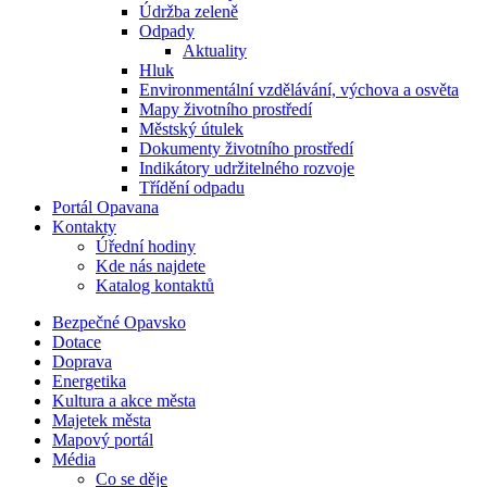
Údržba zeleně
Odpady
Aktuality
Hluk
Environmentální vzdělávání, výchova a osvěta
Mapy životního prostředí
Městský útulek
Dokumenty životního prostředí
Indikátory udržitelného rozvoje
Třídění odpadu
Portál Opavana
Kontakty
Úřední hodiny
Kde nás najdete
Katalog kontaktů
Bezpečné Opavsko
Dotace
Doprava
Energetika
Kultura a akce města
Majetek města
Mapový portál
Média
Co se děje