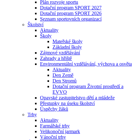
Plán rozvoje sportu
Dotační program SPORT 2027
Dotační program SPORT 2026
Seznam sportovních organizací
Školství
Aktuality
Školy
Mateřské školy
Základní školy
Zájmové vzdělávání
Zahrady a hřiště
Environmentální vzdělávání, výchova a osvěta
Aktuality
Den Země
Den Stromů
Dotační program Životní prostředí a
EVVO
Opavské zastupitelstvo dětí a mládeže
Přestupky na úseku školství
Úspěchy žáků
Trhy
Aktuality
Farmářské trhy
Velikonoční jarmark
Vánoční trhy