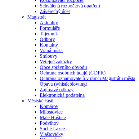
Rozklikávací rozpočet
Schválená rozpočtová opatření
Závěrečný účet
Magistrát
Aktuality
Formuláře
Tajemník
Odbory
Kontakty
Volná místa
Smlouvy
Veřejné zakázky
Obce správního obvodu
Ochrana osobních údajů (GDPR)
Ochrana oznamovatelů v rámci Magistrátu města
Opava (whistleblowing)
Zajímavé odkazy
Elektronická podatelna
Městské části
Komárov
Milostovice
Malé Hoštice
Podvihov
Suché Lazce
Vlaštovičky