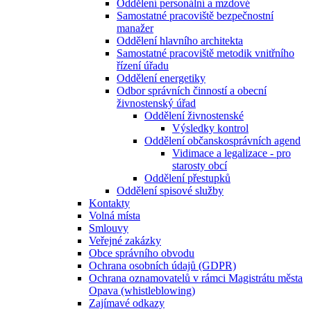
Oddělení personální a mzdové
Samostatné pracoviště bezpečnostní
manažer
Oddělení hlavního architekta
Samostatné pracoviště metodik vnitřního
řízení úřadu
Oddělení energetiky
Odbor správních činností a obecní
živnostenský úřad
Oddělení živnostenské
Výsledky kontrol
Oddělení občanskosprávních agend
Vidimace a legalizace - pro
starosty obcí
Oddělení přestupků
Oddělení spisové služby
Kontakty
Volná místa
Smlouvy
Veřejné zakázky
Obce správního obvodu
Ochrana osobních údajů (GDPR)
Ochrana oznamovatelů v rámci Magistrátu města
Opava (whistleblowing)
Zajímavé odkazy