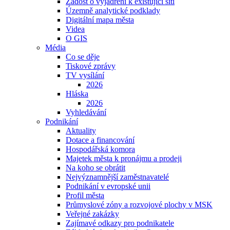
Žádost o vyjádření k existující síti
Územně analytické podklady
Digitální mapa města
Videa
O GIS
Média
Co se děje
Tiskové zprávy
TV vysílání
2026
Hláska
2026
Vyhledávání
Podnikání
Aktuality
Dotace a financování
Hospodářská komora
Majetek města k pronájmu a prodeji
Na koho se obrátit
Nejvýznamnější zaměstnavatelé
Podnikání v evropské unii
Profil města
Průmyslové zóny a rozvojové plochy v MSK
Veřejné zakázky
Zajímavé odkazy pro podnikatele