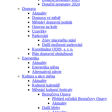
Dotační programy 2024
Doprava
Aktuality
Doprava ve městě
Městský dopravní podnik
Opavou na kole
Uzavírky
Parkování
Zóny placeného stání
Další možnosti parkování
Koordinátor ODIS, s. r. o.
Plán dopravní obslužnosti
Energetika
Aktuality
Energetika města
Alternativní zdroje
Kultura a akce města
Aktuality
Kulturní kalendář
Městské kulturní festivaly
Bezručova Opava
Přehled ročníků Bezručovy Opavy
Aktuality
Další břehy