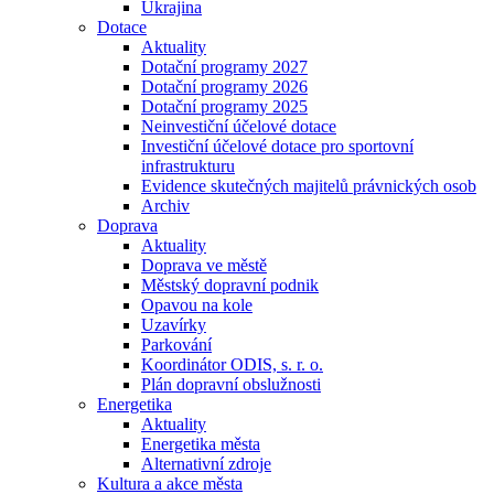
Ukrajina
Dotace
Aktuality
Dotační programy 2027
Dotační programy 2026
Dotační programy 2025
Neinvestiční účelové dotace
Investiční účelové dotace pro sportovní
infrastrukturu
Evidence skutečných majitelů právnických osob
Archiv
Doprava
Aktuality
Doprava ve městě
Městský dopravní podnik
Opavou na kole
Uzavírky
Parkování
Koordinátor ODIS, s. r. o.
Plán dopravní obslužnosti
Energetika
Aktuality
Energetika města
Alternativní zdroje
Kultura a akce města