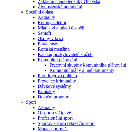
Základní charakteristiky Opavska
Živnostenské podnikání
Sociální oblast
Aktuality
Rodiny s dětmi
Mladiství a mladí dospělí
Senioři
Osoby v krizi
Poradenství
Romská menšina
Katalog poskytovatelů služeb
Komunitní plánování
Pracovní skupiny komunitního plánování
Komunitní plány a jiné dokumenty
Protidrogová politika
Prevence kriminality
Dávkové systémy
Kontakty
Dotační program
Sport
Aktuality
O sportu v Opavě
Profesionální sport
Sportoviště pro rekreační sport
Mapa sportovišť