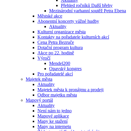
Aktuality
Přehled ročníků Další břehy
Mezinárodní varhanní soutěž Petra Ebena
Městské akce
Abonentní koncerty vážné hudby
Aktuality
Kulturní organizace města
Kontakty na pořadatele kulturních akcí
Cena Petra Bezruče
Dotační program kultura
Akce po 22. hodině
Výročí
Mendel200
Opavský kongres
Pro pořadatelé akcí
Majetek města
Aktuality
Majetek města k pronájmu a prodeji
Odbor majetku města
Mapový portál
Aktuality
Není nám to jedno
Mapové aplikace
Mapy ke stažení
Mapy na internetu