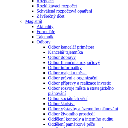
Rozpočet
Rozklikávací rozpočet
Schválená rozpočtová opatření
Závěrečný účet
Magistrát
Aktuality
Formuláře
Tajemník
Odbory
Odbor kancelář primátora
Kancelář tajemníka
Odbor dopravy
Odbor finanční a rozpočtový
Odbor informatiky
Odbor majetku města
Odbor právní a organizační
Odbor přípravy a realizace investic
Odbor rozvoje města a strategického
plánování
Odbor sociálních věcí
Odbor školství
Odbor výstavby a územního plánování
Odbor životního prostředí
Oddělení kontroly a interního auditu
Oddělení památkové péče