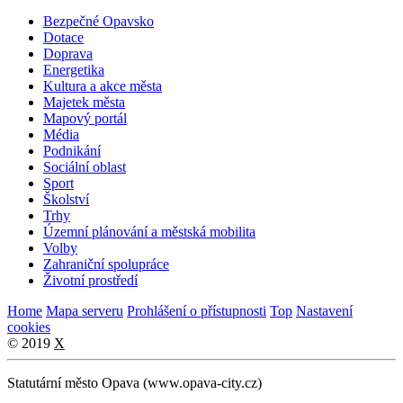
Bezpečné Opavsko
Dotace
Doprava
Energetika
Kultura a akce města
Majetek města
Mapový portál
Média
Podnikání
Sociální oblast
Sport
Školství
Trhy
Územní plánování a městská mobilita
Volby
Zahraniční spolupráce
Životní prostředí
Home
Mapa serveru
Prohlášení o přístupnosti
Top
Nastavení
cookies
© 2019
X
Statutární město Opava (www.opava-city.cz)