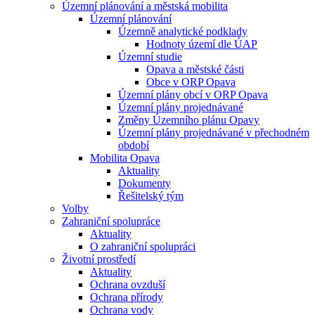
Územní plánování a městská mobilita
Územní plánování
Územně analytické podklady
Hodnoty území dle ÚAP
Územní studie
Opava a městské části
Obce v ORP Opava
Územní plány obcí v ORP Opava
Územní plány projednávané
Změny Územního plánu Opavy
Územní plány projednávané v přechodném
období
Mobilita Opava
Aktuality
Dokumenty
Řešitelský tým
Volby
Zahraniční spolupráce
Aktuality
O zahraniční spolupráci
Životní prostředí
Aktuality
Ochrana ovzduší
Ochrana přírody
Ochrana vody