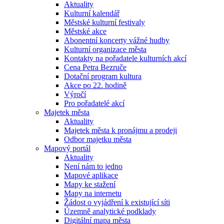
Aktuality
Kulturní kalendář
Městské kulturní festivaly
Městské akce
Abonentní koncerty vážné hudby
Kulturní organizace města
Kontakty na pořadatele kulturních akcí
Cena Petra Bezruče
Dotační program kultura
Akce po 22. hodině
Výročí
Pro pořadatelé akcí
Majetek města
Aktuality
Majetek města k pronájmu a prodeji
Odbor majetku města
Mapový portál
Aktuality
Není nám to jedno
Mapové aplikace
Mapy ke stažení
Mapy na internetu
Žádost o vyjádření k existující síti
Územně analytické podklady
Digitální mapa města