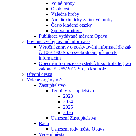
Volné hroby
Osobnosti
Válečné hroby
Architektonicky zajímavé hroby
Často kladené otázky
Správa hřbitovů
Publikace vydávané městem Opava
Povinně zveřejňované informace
Výroční zprávy o poskytování informací dle zák.
č. 106/1999 Sb. o svobodném přístupu k
informacím
Obecné informace o výsledcích kontrol dle § 26
zákona č. 255/2012 Sb., o kontrole
Úřední deska
Volené orgány města
Zastupitelstvo
Termíny zastupitelstva
2023
2024
2025
2026
Usnesení Zastupitelstva
Rada
Usnesení rady města Opavy
Vedení města