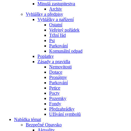
Minulá zastupitestva
Archiv
Vyhlášky a předpisy
Vyhlášky a nařízení
Ostatní
Veřejný pořádek
Tržní řád
Psi
Parkování
Komunální odpad
Poplatky
Zásady a pravidla
Nemovitosti
Dotace
Pronájmy
Parkování
Petice
Pocty
Pozemky
Fondy
Předzahrádky
Užívání symbolů
Nabídka témat
Bezpečné Opavsko
Aktuality