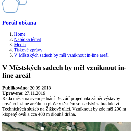
Portál občana
Home
Nabídka témat
Média
Tiskové zprávy
V Městských sadech by měl vzniknout in-line areál
V Městských sadech by měl vzniknout in-
line areál
Publikováno
: 20.09.2018
Upraveno
: 27.11.2019
Rada města na svém jednání 19. září projednala záměr výstavby
nového in-line areálu na ploše v těsném sousedství zahradnictví
Technických služeb na Žižkově ulici. Vzniknout by zde měl 200 m
klopený ovál a cca 400 m dlouhá dráha.