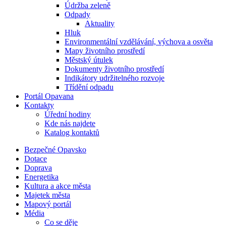
Údržba zeleně
Odpady
Aktuality
Hluk
Environmentální vzdělávání, výchova a osvěta
Mapy životního prostředí
Městský útulek
Dokumenty životního prostředí
Indikátory udržitelného rozvoje
Třídění odpadu
Portál Opavana
Kontakty
Úřední hodiny
Kde nás najdete
Katalog kontaktů
Bezpečné Opavsko
Dotace
Doprava
Energetika
Kultura a akce města
Majetek města
Mapový portál
Média
Co se děje