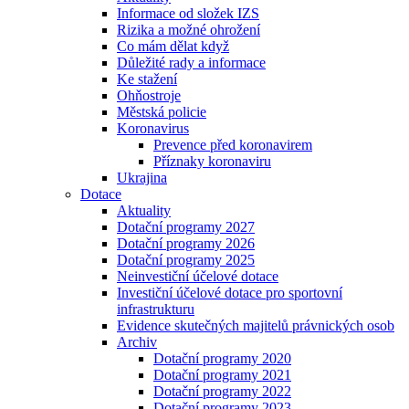
Informace od složek IZS
Rizika a možné ohrožení
Co mám dělat když
Důležité rady a informace
Ke stažení
Ohňostroje
Městská policie
Koronavirus
Prevence před koronavirem
Příznaky koronaviru
Ukrajina
Dotace
Aktuality
Dotační programy 2027
Dotační programy 2026
Dotační programy 2025
Neinvestiční účelové dotace
Investiční účelové dotace pro sportovní
infrastrukturu
Evidence skutečných majitelů právnických osob
Archiv
Dotační programy 2020
Dotační programy 2021
Dotační programy 2022
Dotační programy 2023