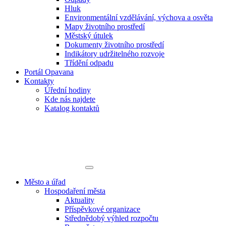
Hluk
Environmentální vzdělávání, výchova a osvěta
Mapy životního prostředí
Městský útulek
Dokumenty životního prostředí
Indikátory udržitelného rozvoje
Třídění odpadu
Portál Opavana
Kontakty
Úřední hodiny
Kde nás najdete
Katalog kontaktů
Město a úřad
Hospodaření města
Aktuality
Příspěvkové organizace
Střednědobý výhled rozpočtu