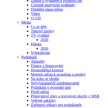
Žádost o vyjádření k existující síti
Územně analytické podklady
Digitální mapa města
Videa
O GIS
Média
Co se děje
Tiskové zprávy
TV vysílání
2026
Hláska
2026
Vyhledávání
Podnikání
Aktuality
Dotace a financování
Hospodářská komora
Majetek města k pronájmu a prodeji
Na koho se obrátit
Nejvýznamnější zaměstnavatelé
Podnikání v evropské unii
Profil města
Průmyslové zóny a rozvojové plochy v MSK
Veřejné zakázky
Zajímavé odkazy pro podnikatele