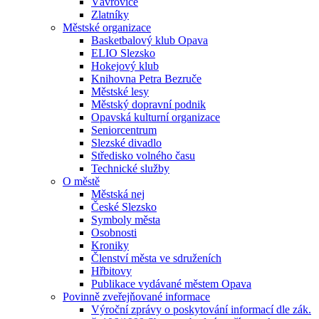
Vávrovice
Zlatníky
Městské organizace
Basketbalový klub Opava
ELIO Slezsko
Hokejový klub
Knihovna Petra Bezruče
Městské lesy
Městský dopravní podnik
Opavská kulturní organizace
Seniorcentrum
Slezské divadlo
Středisko volného času
Technické služby
O městě
Městská nej
České Slezsko
Symboly města
Osobnosti
Kroniky
Členství města ve sdruženích
Hřbitovy
Publikace vydávané městem Opava
Povinně zveřejňované informace
Výroční zprávy o poskytování informací dle zák.