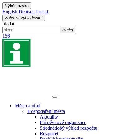
Výběr jazyka
English
Deutsch
Polski
Zobrazit vyhledávání
hledat
hledej
156
Město a úřad
Hospodaření města
Aktuality
Příspěvkové organizace
Střednědobý výhled rozpočtu
Rozpočet