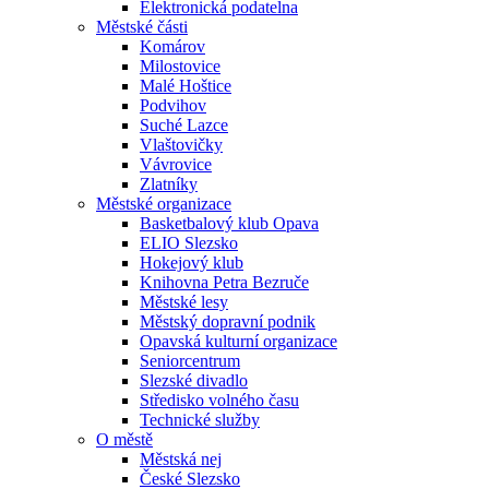
Elektronická podatelna
Městské části
Komárov
Milostovice
Malé Hoštice
Podvihov
Suché Lazce
Vlaštovičky
Vávrovice
Zlatníky
Městské organizace
Basketbalový klub Opava
ELIO Slezsko
Hokejový klub
Knihovna Petra Bezruče
Městské lesy
Městský dopravní podnik
Opavská kulturní organizace
Seniorcentrum
Slezské divadlo
Středisko volného času
Technické služby
O městě
Městská nej
České Slezsko