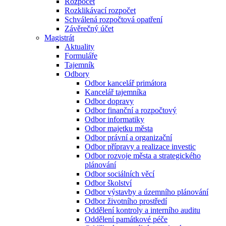
Rozpočet
Rozklikávací rozpočet
Schválená rozpočtová opatření
Závěrečný účet
Magistrát
Aktuality
Formuláře
Tajemník
Odbory
Odbor kancelář primátora
Kancelář tajemníka
Odbor dopravy
Odbor finanční a rozpočtový
Odbor informatiky
Odbor majetku města
Odbor právní a organizační
Odbor přípravy a realizace investic
Odbor rozvoje města a strategického
plánování
Odbor sociálních věcí
Odbor školství
Odbor výstavby a územního plánování
Odbor životního prostředí
Oddělení kontroly a interního auditu
Oddělení památkové péče