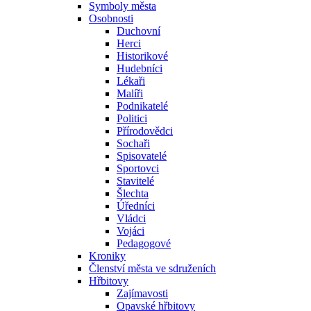
Symboly města
Osobnosti
Duchovní
Herci
Historikové
Hudebníci
Lékaři
Malíři
Podnikatelé
Politici
Přírodovědci
Sochaři
Spisovatelé
Sportovci
Stavitelé
Šlechta
Úředníci
Vládci
Vojáci
Pedagogové
Kroniky
Členství města ve sdruženích
Hřbitovy
Zajímavosti
Opavské hřbitovy