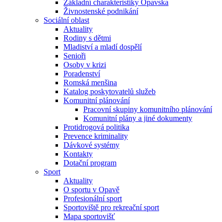
Základní charakteristiky Opavska
Živnostenské podnikání
Sociální oblast
Aktuality
Rodiny s dětmi
Mladiství a mladí dospělí
Senioři
Osoby v krizi
Poradenství
Romská menšina
Katalog poskytovatelů služeb
Komunitní plánování
Pracovní skupiny komunitního plánování
Komunitní plány a jiné dokumenty
Protidrogová politika
Prevence kriminality
Dávkové systémy
Kontakty
Dotační program
Sport
Aktuality
O sportu v Opavě
Profesionální sport
Sportoviště pro rekreační sport
Mapa sportovišť