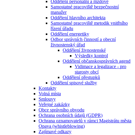
Oddělení personální a mzdové
Samostatné pracoviště bezpečnostní
manažer
Oddělení hlavního architekta
Samostatné pracoviště metodik vnitřního
řízení úřadu
Oddělení energetiky
Odbor správních činností a obecní
živnostenský úřad
Oddělení živnostenské
Výsledky kontrol
Oddělení občanskosprávních agend
Vidimace a legalizace - pro
starosty obcí
Oddělení přestupků
Oddělení spisové služby
Kontakty
Volná místa
Smlouvy
Veřejné zakázky
Obce správního obvodu
Ochrana osobních údajů (GDPR)
Ochrana oznamovatelů v rámci Magistrátu města
Opava (whistleblowing)
Zajímavé odkazy