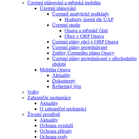
Územní plánování a městská mobilita
Územní plánování
Územně analytické podklady
Hodnoty území dle ÚAP
Územní studie
Opava a městské části
Obce v ORP Opava
Územní plány obcí v ORP Opava
Územní plány projednávané
Změny Územního plánu Opavy
Územní plány projednávané v přechodném
období
Mobilita Opava
Aktuality
Dokumenty
Řešitelský tým
Volby
Zahraniční spolupráce
Aktuality
O zahraniční spolupráci
Životní prostředí
Aktuality
Ochrana ovzduší
Ochrana přírody
Ochrana vody