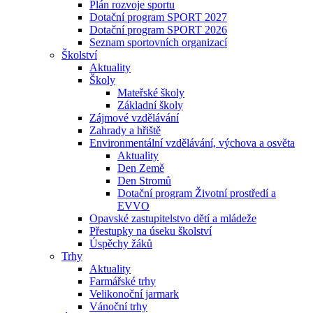
Plán rozvoje sportu
Dotační program SPORT 2027
Dotační program SPORT 2026
Seznam sportovních organizací
Školství
Aktuality
Školy
Mateřské školy
Základní školy
Zájmové vzdělávání
Zahrady a hřiště
Environmentální vzdělávání, výchova a osvěta
Aktuality
Den Země
Den Stromů
Dotační program Životní prostředí a
EVVO
Opavské zastupitelstvo dětí a mládeže
Přestupky na úseku školství
Úspěchy žáků
Trhy
Aktuality
Farmářské trhy
Velikonoční jarmark
Vánoční trhy