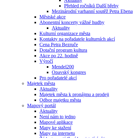
Aktuality
Přehled ročníků Další břehy
Mezinárodní varhanní soutěž Petra Ebena
Městské akce
Abonentní koncerty vážné hudby
Aktuality
Kulturní organizace města
Kontakty na pořadatele kulturních akcí
Cena Petra Bezruče
Dotační program kultura
Akce po 22. hodině
Výročí
Mendel200
Opavský kongres
Pro pořadatelé akcí
Majetek města
Aktuality
Majetek města k pronájmu a prodeji
Odbor majetku města
Mapový portál
Aktuality
Není nám to jedno
Mapové aplikace
Mapy ke stažení
Mapy na internetu