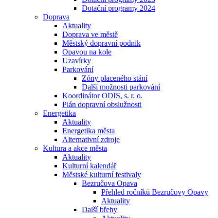
Dotační programy 2024
Doprava
Aktuality
Doprava ve městě
Městský dopravní podnik
Opavou na kole
Uzavírky
Parkování
Zóny placeného stání
Další možnosti parkování
Koordinátor ODIS, s. r. o.
Plán dopravní obslužnosti
Energetika
Aktuality
Energetika města
Alternativní zdroje
Kultura a akce města
Aktuality
Kulturní kalendář
Městské kulturní festivaly
Bezručova Opava
Přehled ročníků Bezručovy Opavy
Aktuality
Další břehy