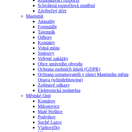
Rozklikávací rozpočet
Schválená rozpočtová opatření
Závěrečný účet
Magistrát
Aktuality
Formuláře
Tajemník
Odbory
Kontakty
Volná místa
Smlouvy
Veřejné zakázky
Obce správního obvodu
Ochrana osobních údajů (GDPR)
Ochrana oznamovatelů v rámci Magistrátu města
Opava (whistleblowing)
Zajímavé odkazy
Elektronická podatelna
Městské části
Komárov
Milostovice
Malé Hoštice
Podvihov
Suché Lazce
Vlaštovičky