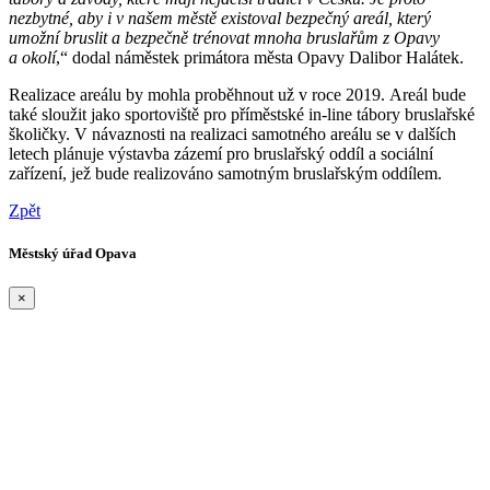
nezbytné, aby i v našem městě existoval bezpečný areál, který
umožní bruslit a bezpečně trénovat mnoha bruslařům z Opavy
a okolí
,“ dodal náměstek primátora města Opavy Dalibor Halátek.
Realizace areálu by mohla proběhnout už v roce 2019. Areál bude
také sloužit jako sportoviště pro příměstské in-line tábory bruslařské
školičky. V návaznosti na realizaci samotného areálu se v dalších
letech plánuje výstavba zázemí pro bruslařský oddíl a sociální
zařízení, jež bude realizováno samotným bruslařským oddílem.
Zpět
Městský úřad Opava
×