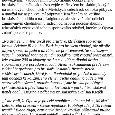
nevyužívána. Vybudováním tohoto dlouho očekávaného
bruslařského areálu tak město vyjde vstříc všem bruslařům, kterých
na asfaltových chodnících v Městských sadech rok od roku přibývá,
a umožní tak nejen kvalitní přípravu všem členům největšího
bruslařského oddílu u nás, Luigino.cz, ale zároveň také odlehčí
zmiňovaným chodníkům v sadech od náporu početné skupiny
rekreačních vyznavačů tohoto sportovního odvětví, kterým je Opava
známá po celé republice.
„
Na uzavřený in-line areál pro bruslaře, kteří chtějí sportovně
bruslit, čekáme již dlouho. Park je pro bruslení vhodný, ale nikoliv
již pro sportovní jízdu a už vůbec ne pro trénování. Se současným
vedením opavské radnice se nám podařilo najít vhodné prostranství,
kde vznikne 200 m klopený ovál a cca 400 m dlouhá dráha
s parametry pro pořádání závodů. Areál však znamená především
zvýšení bezpečnosti pro bruslaře i ostatní uživatele stezek
v Městských sadech, které jsou dlouhodobě přeplněné a mnohdy
tam dochází ke kolizím. Pro členy našeho oddílu to bude první
sportoviště a zázemí, protože doposud jsme bruslili po běžných
cyklostezkách a převlékali se na lavičkách v parku
,“ konstatoval
trenér oddílu Luigino a pořadatel bruslařských akcí Jan Krejčíř
„
Jsme rádi, že Opava je po celé republice vnímána jako „Mekka“
kolečkového bruslení v České republice. Probíhají zde již 16. rokem
tradiční Blade Night, bruslařské školy a kroužky, příměstské in-line
tábory a závody, které mají nejdelší tradici v Česku. Je proto