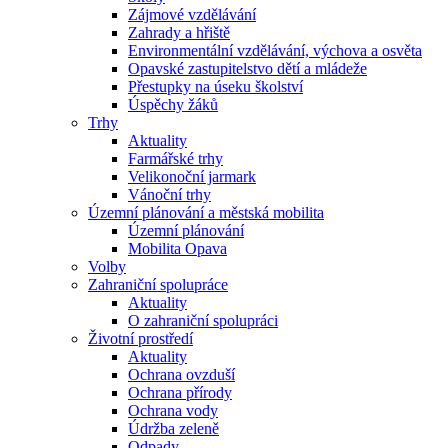
Zájmové vzdělávání
Zahrady a hřiště
Environmentální vzdělávání, výchova a osvěta
Opavské zastupitelstvo dětí a mládeže
Přestupky na úseku školství
Úspěchy žáků
Trhy
Aktuality
Farmářské trhy
Velikonoční jarmark
Vánoční trhy
Územní plánování a městská mobilita
Územní plánování
Mobilita Opava
Volby
Zahraniční spolupráce
Aktuality
O zahraniční spolupráci
Životní prostředí
Aktuality
Ochrana ovzduší
Ochrana přírody
Ochrana vody
Údržba zeleně
Odpady