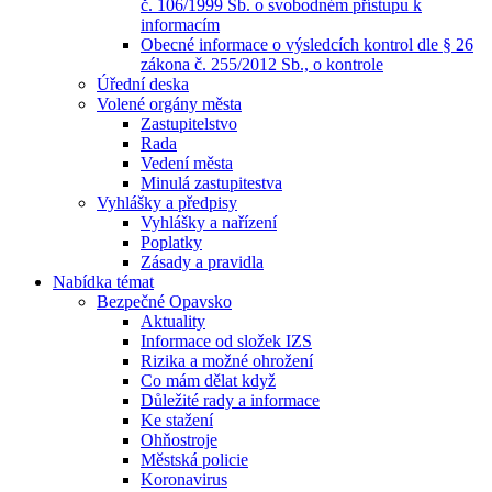
č. 106/1999 Sb. o svobodném přístupu k
informacím
Obecné informace o výsledcích kontrol dle § 26
zákona č. 255/2012 Sb., o kontrole
Úřední deska
Volené orgány města
Zastupitelstvo
Rada
Vedení města
Minulá zastupitestva
Vyhlášky a předpisy
Vyhlášky a nařízení
Poplatky
Zásady a pravidla
Nabídka témat
Bezpečné Opavsko
Aktuality
Informace od složek IZS
Rizika a možné ohrožení
Co mám dělat když
Důležité rady a informace
Ke stažení
Ohňostroje
Městská policie
Koronavirus