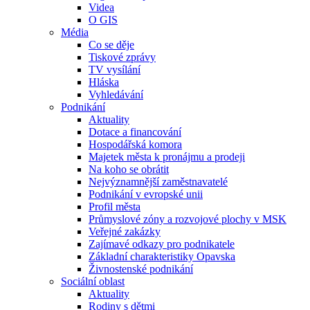
Videa
O GIS
Média
Co se děje
Tiskové zprávy
TV vysílání
Hláska
Vyhledávání
Podnikání
Aktuality
Dotace a financování
Hospodářská komora
Majetek města k pronájmu a prodeji
Na koho se obrátit
Nejvýznamnější zaměstnavatelé
Podnikání v evropské unii
Profil města
Průmyslové zóny a rozvojové plochy v MSK
Veřejné zakázky
Zajímavé odkazy pro podnikatele
Základní charakteristiky Opavska
Živnostenské podnikání
Sociální oblast
Aktuality
Rodiny s dětmi