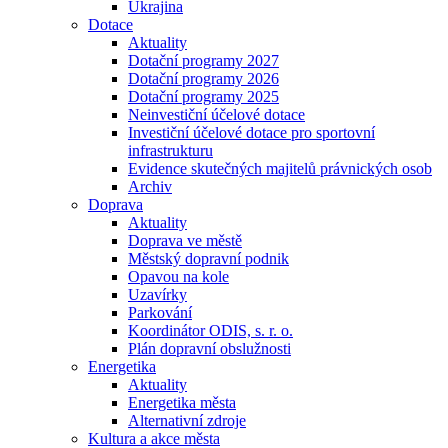
Ukrajina
Dotace
Aktuality
Dotační programy 2027
Dotační programy 2026
Dotační programy 2025
Neinvestiční účelové dotace
Investiční účelové dotace pro sportovní
infrastrukturu
Evidence skutečných majitelů právnických osob
Archiv
Doprava
Aktuality
Doprava ve městě
Městský dopravní podnik
Opavou na kole
Uzavírky
Parkování
Koordinátor ODIS, s. r. o.
Plán dopravní obslužnosti
Energetika
Aktuality
Energetika města
Alternativní zdroje
Kultura a akce města