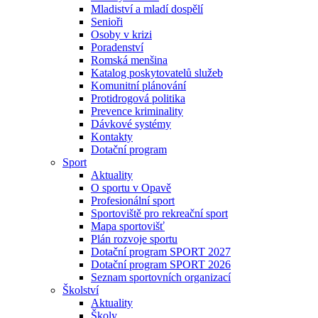
Mladiství a mladí dospělí
Senioři
Osoby v krizi
Poradenství
Romská menšina
Katalog poskytovatelů služeb
Komunitní plánování
Protidrogová politika
Prevence kriminality
Dávkové systémy
Kontakty
Dotační program
Sport
Aktuality
O sportu v Opavě
Profesionální sport
Sportoviště pro rekreační sport
Mapa sportovišť
Plán rozvoje sportu
Dotační program SPORT 2027
Dotační program SPORT 2026
Seznam sportovních organizací
Školství
Aktuality
Školy