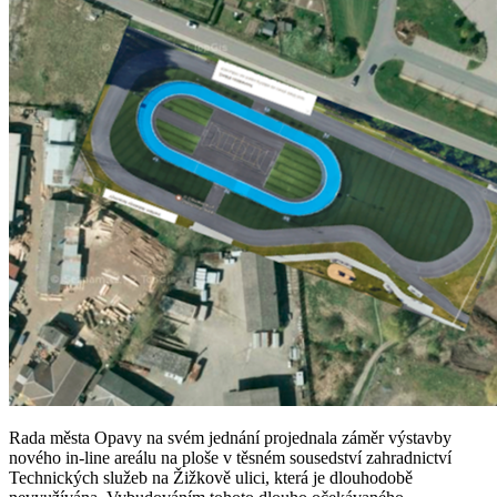
Rada města Opavy na svém jednání projednala záměr výstavby
nového in-line areálu na ploše v těsném sousedství zahradnictví
Technických služeb na Žižkově ulici, která je dlouhodobě