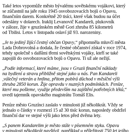
Také letos vypomůže město bývalému sovětskému vojákovi, který
se zúčastnil na jaře roku 1945 osvobozovacích bojů o Opavu,
finančním darem. Konkrétně 20 tisíci, které však budou na účet
odeslány v dolarech. Iraklij Levanovič Kandareli, plukovník
v záloze, žije v gruzínském městě Gori zhruba 85 kilometrů
od Tbilisi. Letos v listopadu oslaví již 93. narozeniny.
„
Je to jediný žijící čestný občan Opavy
,“ připomněla mluvčí města
Lada Dobrovolná a dodala, že čestné občanství získal v roce 1974,
tehdy společně s dalšími třemi sovětskými vojáky, kteří se také
zapojili do osvobozovacích bojů o Opavu. Ti už ale nežijí.
„
Podle informací, které máme, jsou v Gruzii finanční náklady
na bydlení a stravu přibližně stejné jako u nás. Pan Kandareli
,válečný veterán a hrdina, přitom pobírá důchod v měsíční výši
zhruba 2850 korun. Žije opravdu v nuzných podmínkách. Peníze,
které mu pošleme, využije především na zajištění potřebných léků
,“
uvedl tajemník opavského magistrátu Tomáš Elis.
Peníze město Gruzínci zaslalo v minulosti již několikrát. Vždy se
jednalo o částky v rozmezí 15 až 30 tisíc korun, naposledy obdržel
finanční dar ve stejné výši jako letos před dvěma lety.
„
S panem Kandarelim je město stále v písemném styku. Opavu
v minulosti několikrát navštívil, například u příležitosti 750 let jejího