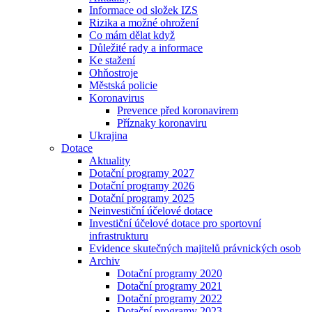
Informace od složek IZS
Rizika a možné ohrožení
Co mám dělat když
Důležité rady a informace
Ke stažení
Ohňostroje
Městská policie
Koronavirus
Prevence před koronavirem
Příznaky koronaviru
Ukrajina
Dotace
Aktuality
Dotační programy 2027
Dotační programy 2026
Dotační programy 2025
Neinvestiční účelové dotace
Investiční účelové dotace pro sportovní
infrastrukturu
Evidence skutečných majitelů právnických osob
Archiv
Dotační programy 2020
Dotační programy 2021
Dotační programy 2022
Dotační programy 2023