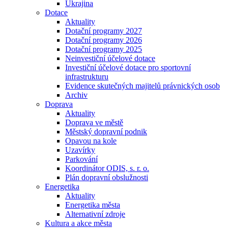
Ukrajina
Dotace
Aktuality
Dotační programy 2027
Dotační programy 2026
Dotační programy 2025
Neinvestiční účelové dotace
Investiční účelové dotace pro sportovní
infrastrukturu
Evidence skutečných majitelů právnických osob
Archiv
Doprava
Aktuality
Doprava ve městě
Městský dopravní podnik
Opavou na kole
Uzavírky
Parkování
Koordinátor ODIS, s. r. o.
Plán dopravní obslužnosti
Energetika
Aktuality
Energetika města
Alternativní zdroje
Kultura a akce města