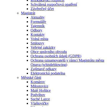
Rozklikávací rozpočet
Schválená rozpočtová opatření
Závěrečný účet
Magistrát
Aktuality
Formuláře
Tajemník
Odbory
Kontakty
Volná místa
Smlouvy
Veřejné zakázky
Obce správního obvodu
Ochrana osobních údajů (GDPR)
Ochrana oznamovatelů v rámci Magistrátu města
Opava (whistleblowing)
Zajímavé odkazy
Elektronická podatelna
Městské části
Komárov
Milostovice
Malé Hoštice
Podvihov
Suché Lazce
Vlaštovičky