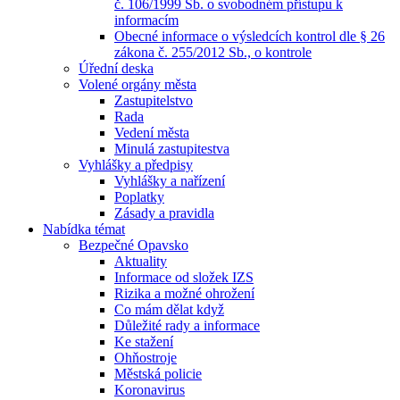
č. 106/1999 Sb. o svobodném přístupu k
informacím
Obecné informace o výsledcích kontrol dle § 26
zákona č. 255/2012 Sb., o kontrole
Úřední deska
Volené orgány města
Zastupitelstvo
Rada
Vedení města
Minulá zastupitestva
Vyhlášky a předpisy
Vyhlášky a nařízení
Poplatky
Zásady a pravidla
Nabídka témat
Bezpečné Opavsko
Aktuality
Informace od složek IZS
Rizika a možné ohrožení
Co mám dělat když
Důležité rady a informace
Ke stažení
Ohňostroje
Městská policie
Koronavirus