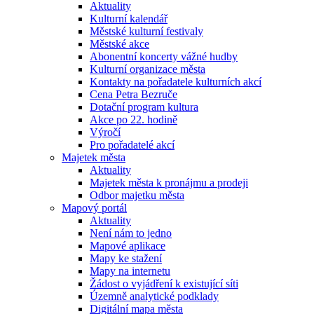
Aktuality
Kulturní kalendář
Městské kulturní festivaly
Městské akce
Abonentní koncerty vážné hudby
Kulturní organizace města
Kontakty na pořadatele kulturních akcí
Cena Petra Bezruče
Dotační program kultura
Akce po 22. hodině
Výročí
Pro pořadatelé akcí
Majetek města
Aktuality
Majetek města k pronájmu a prodeji
Odbor majetku města
Mapový portál
Aktuality
Není nám to jedno
Mapové aplikace
Mapy ke stažení
Mapy na internetu
Žádost o vyjádření k existující síti
Územně analytické podklady
Digitální mapa města