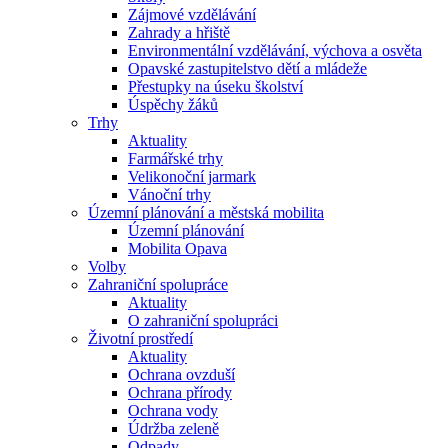
Zájmové vzdělávání
Zahrady a hřiště
Environmentální vzdělávání, výchova a osvěta
Opavské zastupitelstvo dětí a mládeže
Přestupky na úseku školství
Úspěchy žáků
Trhy
Aktuality
Farmářské trhy
Velikonoční jarmark
Vánoční trhy
Územní plánování a městská mobilita
Územní plánování
Mobilita Opava
Volby
Zahraniční spolupráce
Aktuality
O zahraniční spolupráci
Životní prostředí
Aktuality
Ochrana ovzduší
Ochrana přírody
Ochrana vody
Údržba zeleně
Odpady