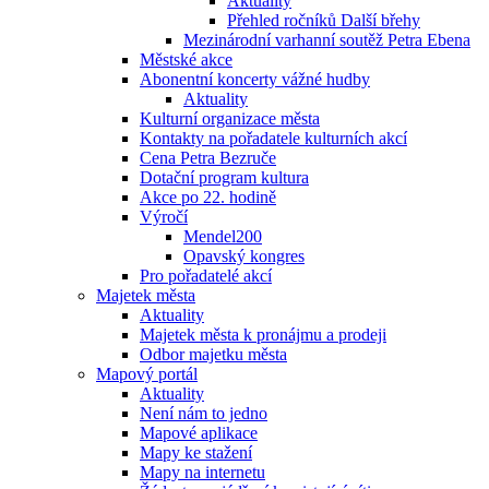
Aktuality
Přehled ročníků Další břehy
Mezinárodní varhanní soutěž Petra Ebena
Městské akce
Abonentní koncerty vážné hudby
Aktuality
Kulturní organizace města
Kontakty na pořadatele kulturních akcí
Cena Petra Bezruče
Dotační program kultura
Akce po 22. hodině
Výročí
Mendel200
Opavský kongres
Pro pořadatelé akcí
Majetek města
Aktuality
Majetek města k pronájmu a prodeji
Odbor majetku města
Mapový portál
Aktuality
Není nám to jedno
Mapové aplikace
Mapy ke stažení
Mapy na internetu