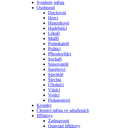
Symboly města
Osobnosti
Duchovní
Herci
Historikové
Hudebníci
Lékaři
Malíři
Podnikatelé
Politici
Přírodovědci
Sochaři
Spisovatelé
Sportovci
Stavitelé
Šlechta
Úředníci
Vládci
Vojáci
Pedagogové
Kroniky
Členství města ve sdruženích
Hřbitovy
Zajímavosti
Opavské hřbitovy