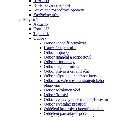
Rozpočet
Rozklikávací rozpočet
Schválená rozpočtová opatření
Závěrečný účet
Magistrát
Aktuality
Formuláře
Tajemník
Odbory
Odbor kancelář primátora
Kancelář tajemníka
Odbor dopravy
Odbor finanční a rozpočtový
Odbor informatiky
Odbor majetku města
Odbor právní a organizační
Odbor přípravy a realizace investic
Odbor rozvoje města a strategického
plánování
Odbor sociálních věcí
Odbor školství
Odbor výstavby a územního plánování
Odbor životního prostředí
Oddělení kontroly a interního auditu
Oddělení památkové péče