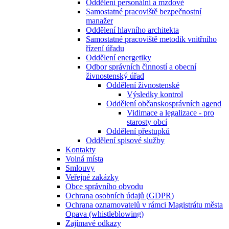
Oddělení personální a mzdové
Samostatné pracoviště bezpečnostní
manažer
Oddělení hlavního architekta
Samostatné pracoviště metodik vnitřního
řízení úřadu
Oddělení energetiky
Odbor správních činností a obecní
živnostenský úřad
Oddělení živnostenské
Výsledky kontrol
Oddělení občanskosprávních agend
Vidimace a legalizace - pro
starosty obcí
Oddělení přestupků
Oddělení spisové služby
Kontakty
Volná místa
Smlouvy
Veřejné zakázky
Obce správního obvodu
Ochrana osobních údajů (GDPR)
Ochrana oznamovatelů v rámci Magistrátu města
Opava (whistleblowing)
Zajímavé odkazy