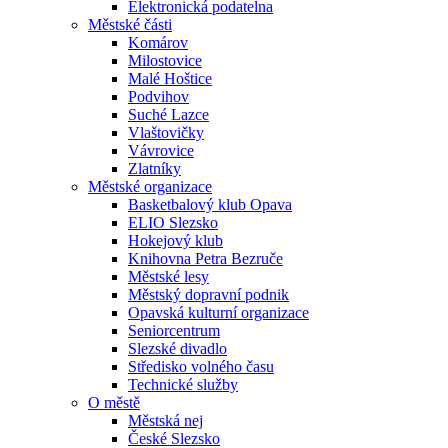
Elektronická podatelna
Městské části
Komárov
Milostovice
Malé Hoštice
Podvihov
Suché Lazce
Vlaštovičky
Vávrovice
Zlatníky
Městské organizace
Basketbalový klub Opava
ELIO Slezsko
Hokejový klub
Knihovna Petra Bezruče
Městské lesy
Městský dopravní podnik
Opavská kulturní organizace
Seniorcentrum
Slezské divadlo
Středisko volného času
Technické služby
O městě
Městská nej
České Slezsko