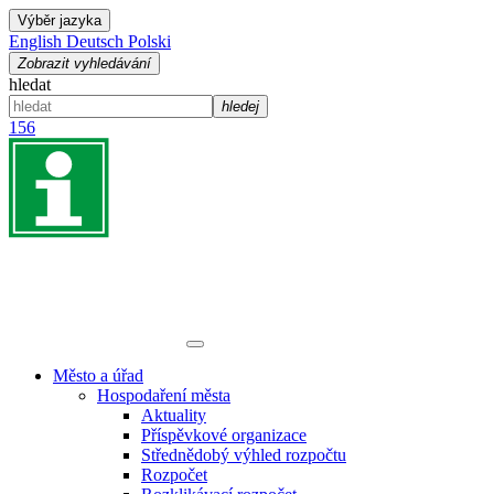
Výběr jazyka
English
Deutsch
Polski
Zobrazit vyhledávání
hledat
hledej
156
Město a úřad
Hospodaření města
Aktuality
Příspěvkové organizace
Střednědobý výhled rozpočtu
Rozpočet