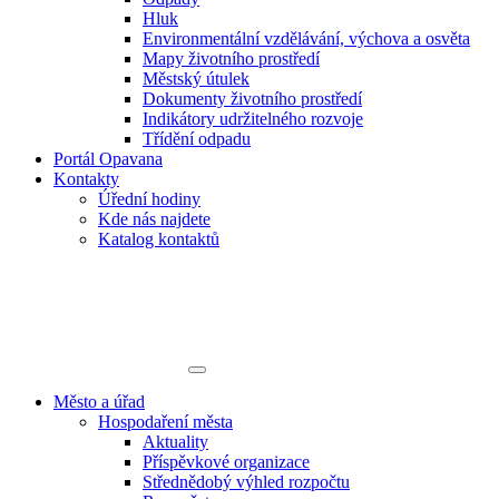
Hluk
Environmentální vzdělávání, výchova a osvěta
Mapy životního prostředí
Městský útulek
Dokumenty životního prostředí
Indikátory udržitelného rozvoje
Třídění odpadu
Portál Opavana
Kontakty
Úřední hodiny
Kde nás najdete
Katalog kontaktů
Město a úřad
Hospodaření města
Aktuality
Příspěvkové organizace
Střednědobý výhled rozpočtu