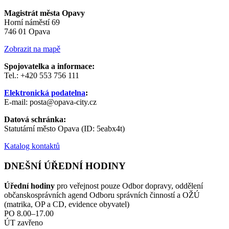
Magistrát města Opavy
Horní náměstí 69
746 01 Opava
Zobrazit na mapě
Spojovatelka a informace:
Tel.: +420 553 756 111
Elektronická podatelna
:
E-mail: posta@opava-city.cz
Datová schránka:
Statutární město Opava (ID: 5eabx4t)
Katalog kontaktů
DNEŠNÍ ÚŘEDNÍ HODINY
Úřední hodiny
pro veřejnost pouze Odbor dopravy, oddělení
občanskosprávních agend Odboru správních činností a OŽÚ
(matrika, OP a CD, evidence obyvatel)
PO 8.00–17.00
ÚT zavřeno