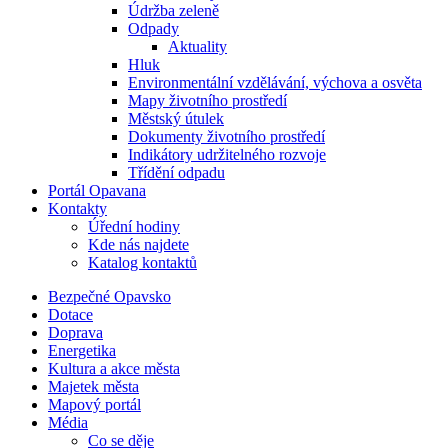
Údržba zeleně
Odpady
Aktuality
Hluk
Environmentální vzdělávání, výchova a osvěta
Mapy životního prostředí
Městský útulek
Dokumenty životního prostředí
Indikátory udržitelného rozvoje
Třídění odpadu
Portál Opavana
Kontakty
Úřední hodiny
Kde nás najdete
Katalog kontaktů
Bezpečné Opavsko
Dotace
Doprava
Energetika
Kultura a akce města
Majetek města
Mapový portál
Média
Co se děje