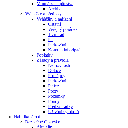
Minulá zastupitestva
Archiv
Vyhlášky a předpisy
Vyhlášky a nařízení
Ostatní
Veřejný pořádek
Tržní řád
Psi
Parkování
Komunální odpad
Poplatky
Zásady a pravidla
Nemovitosti
Dotace
Pronájmy
Parkování
Petice
Pocty
Pozemky
Fondy
Předzahrádky
Užívání symbolů
Nabídka témat
Bezpečné Opavsko
Aktuality