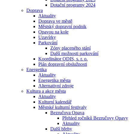
Dotační programy 2024
Doprava
Aktuality
Doprava ve městě
Městský dopravní podnik
Opavou na kole
Uzavírky
Parkování
Zóny placeného stání
Další možnosti parkování
Koordinátor ODIS, s. r. o.
Plán dopravní obslužnosti
Energetika
Aktuality
Energetika města
Alternativní zdroje
Kultura a akce města
Aktuality
Kulturní kalendář
Městské kulturní festivaly
Bezručova Opava
Přehled ročníků Bezručovy Opavy
Aktuality
Další břehy