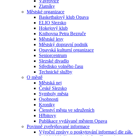
Vávrovice
Zlatníky
Městské organizace
Basketbalový klub Opava
ELIO Slezsko
Hokejový klub
Knihovna Petra Bezruče
Městské lesy
Městský dopravní podnik
Opavská kulturní organizace
Seniorcentrum
Slezské divadlo
Středisko volného času
Technické služby
O městě
Městská nej
České Slezsko
Symboly města
Osobnosti
Kroniky
Členství města ve sdruženích
Hřbitovy
Publikace vydávané městem Opava
Povinně zveřejňované informace
Výroční zprávy o poskytování informací dle zák.