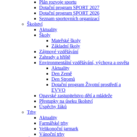
Plán rozvoje sportu
Dotační program SPORT 2027
Dotační program SPORT 2026
Seznam sportovních organizací
Školství
Aktuality
Školy
Mateřské školy
Základní školy
Zájmové vzdělávání
Zahrady a hřiště
Environmentální vzdělávání, výchova a osvěta
Aktuality
Den Země
Den Stromů
Dotační program Životní prostředí a
EVVO
Opavské zastupitelstvo dětí a mládeže
Přestupky na úseku školství
Úspěchy žáků
Trhy
Aktuality
Farmářské trhy
Velikonoční jarmark
Vánoční trhy