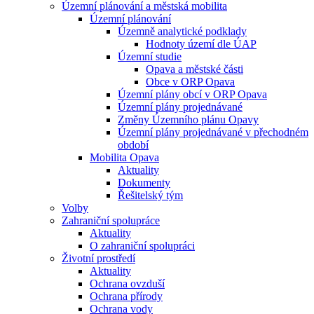
Územní plánování a městská mobilita
Územní plánování
Územně analytické podklady
Hodnoty území dle ÚAP
Územní studie
Opava a městské části
Obce v ORP Opava
Územní plány obcí v ORP Opava
Územní plány projednávané
Změny Územního plánu Opavy
Územní plány projednávané v přechodném
období
Mobilita Opava
Aktuality
Dokumenty
Řešitelský tým
Volby
Zahraniční spolupráce
Aktuality
O zahraniční spolupráci
Životní prostředí
Aktuality
Ochrana ovzduší
Ochrana přírody
Ochrana vody