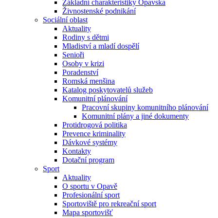
Základní charakteristiky Opavska
Živnostenské podnikání
Sociální oblast
Aktuality
Rodiny s dětmi
Mladiství a mladí dospělí
Senioři
Osoby v krizi
Poradenství
Romská menšina
Katalog poskytovatelů služeb
Komunitní plánování
Pracovní skupiny komunitního plánování
Komunitní plány a jiné dokumenty
Protidrogová politika
Prevence kriminality
Dávkové systémy
Kontakty
Dotační program
Sport
Aktuality
O sportu v Opavě
Profesionální sport
Sportoviště pro rekreační sport
Mapa sportovišť