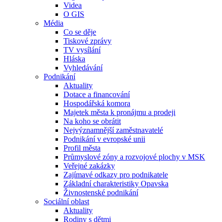
Videa
O GIS
Média
Co se děje
Tiskové zprávy
TV vysílání
Hláska
Vyhledávání
Podnikání
Aktuality
Dotace a financování
Hospodářská komora
Majetek města k pronájmu a prodeji
Na koho se obrátit
Nejvýznamnější zaměstnavatelé
Podnikání v evropské unii
Profil města
Průmyslové zóny a rozvojové plochy v MSK
Veřejné zakázky
Zajímavé odkazy pro podnikatele
Základní charakteristiky Opavska
Živnostenské podnikání
Sociální oblast
Aktuality
Rodiny s dětmi