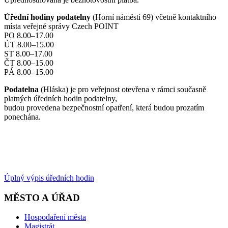
Úřední hodiny podatelny
(Horní náměstí 69) včetně kontaktního
místa veřejné správy Czech POINT
PO 8.00–17.00
ÚT 8.00–15.00
ST 8.00–17.00
ČT 8.00–15.00
PÁ 8.00–15.00
Podatelna
(Hláska) je pro veřejnost otevřena v rámci současně
platných úředních hodin podatelny,
budou provedena bezpečnostní opatření, která budou prozatím
ponechána.
Úplný výpis úředních hodin
MĚSTO A ÚŘAD
Hospodaření města
Magistrát