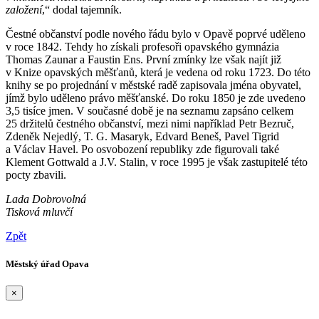
založení
,“ dodal tajemník.
Čestné občanství podle nového řádu bylo v Opavě poprvé uděleno
v roce 1842. Tehdy ho získali profesoři opavského gymnázia
Thomas Zaunar a Faustin Ens. První zmínky lze však najít již
v Knize opavských měšťanů, která je vedena od roku 1723. Do této
knihy se po projednání v městské radě zapisovala jména obyvatel,
jímž bylo uděleno právo měšťanské. Do roku 1850 je zde uvedeno
3,5 tisíce jmen. V současné době je na seznamu zapsáno celkem
25 držitelů čestného občanství, mezi nimi například Petr Bezruč,
Zdeněk Nejedlý, T. G. Masaryk, Edvard Beneš, Pavel Tigrid
a Václav Havel. Po osvobození republiky zde figurovali také
Klement Gottwald a J.V. Stalin, v roce 1995 je však zastupitelé této
pocty zbavili.
Lada Dobrovolná
Tisková mluvčí
Zpět
Městský úřad Opava
×