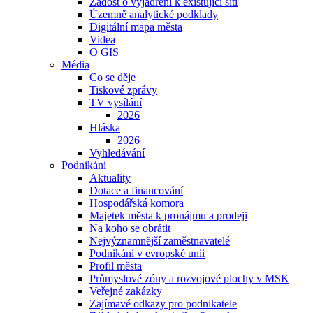
Žádost o vyjádření k existující síti
Územně analytické podklady
Digitální mapa města
Videa
O GIS
Média
Co se děje
Tiskové zprávy
TV vysílání
2026
Hláska
2026
Vyhledávání
Podnikání
Aktuality
Dotace a financování
Hospodářská komora
Majetek města k pronájmu a prodeji
Na koho se obrátit
Nejvýznamnější zaměstnavatelé
Podnikání v evropské unii
Profil města
Průmyslové zóny a rozvojové plochy v MSK
Veřejné zakázky
Zajímavé odkazy pro podnikatele