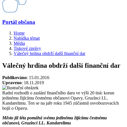
Portál občana
Home
Nabídka témat
Média
Tiskové zprávy
Válečný hrdina obdrží další finanční dar
Válečný hrdina obdrží další finanční dar
Publikováno
: 15.01.2016
Upraveno
: 18.11.2019
Radní rozhodli o zaslání finančního daru ve výši 20 tisíc korun
jedinému žijícímu čestnému občanovi Opavy, Gruzínci I.L.
Kandarelimu. Ten se na jaře roku 1945 zúčastnil osvobozovacích
bojů o Opavu.
Město již léta pomáhá svému jedinému žijícímu čestnému
občanovi, Gruzínci I.L. Kandarelimu