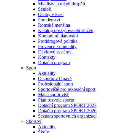
Mladiství a mladí dospělí
Senioři
Osoby v krizi
Poradenství
Romská menšina
Katalog poskytovatelů služeb
Komunitní plánování
Protidrogová politika
Prevence kriminality
Dávkové systémy
Kontakty
Dotační program
Sport
Aktuality
O sportu v Opavě
Profesionální sport
Sportoviště pro rekreační sport
Mapa sportovišť
Plán rozvoje sportu
Dotační program SPORT 2027
Dotační program SPORT 2026
Seznam sportovních organizací
Školství
Aktuality
Školy