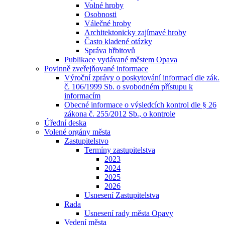
Volné hroby
Osobnosti
Válečné hroby
Architektonicky zajímavé hroby
Často kladené otázky
Správa hřbitovů
Publikace vydávané městem Opava
Povinně zveřejňované informace
Výroční zprávy o poskytování informací dle zák.
č. 106/1999 Sb. o svobodném přístupu k
informacím
Obecné informace o výsledcích kontrol dle § 26
zákona č. 255/2012 Sb., o kontrole
Úřední deska
Volené orgány města
Zastupitelstvo
Termíny zastupitelstva
2023
2024
2025
2026
Usnesení Zastupitelstva
Rada
Usnesení rady města Opavy
Vedení města