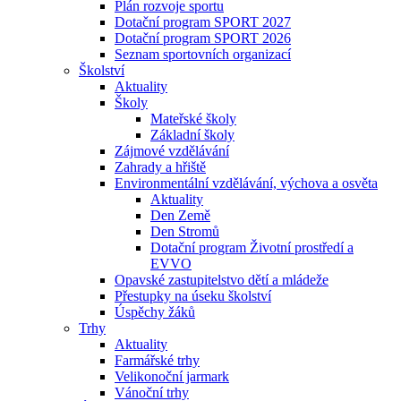
Plán rozvoje sportu
Dotační program SPORT 2027
Dotační program SPORT 2026
Seznam sportovních organizací
Školství
Aktuality
Školy
Mateřské školy
Základní školy
Zájmové vzdělávání
Zahrady a hřiště
Environmentální vzdělávání, výchova a osvěta
Aktuality
Den Země
Den Stromů
Dotační program Životní prostředí a
EVVO
Opavské zastupitelstvo dětí a mládeže
Přestupky na úseku školství
Úspěchy žáků
Trhy
Aktuality
Farmářské trhy
Velikonoční jarmark
Vánoční trhy