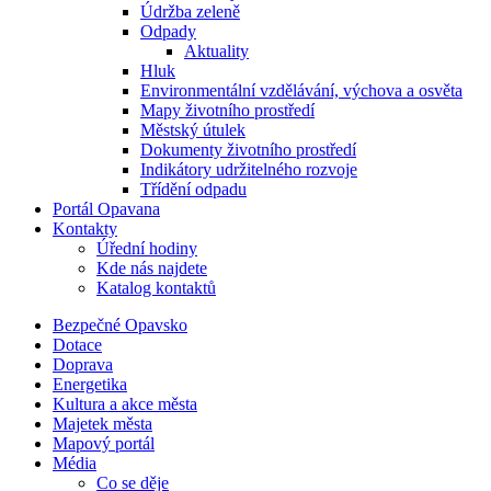
Údržba zeleně
Odpady
Aktuality
Hluk
Environmentální vzdělávání, výchova a osvěta
Mapy životního prostředí
Městský útulek
Dokumenty životního prostředí
Indikátory udržitelného rozvoje
Třídění odpadu
Portál Opavana
Kontakty
Úřední hodiny
Kde nás najdete
Katalog kontaktů
Bezpečné Opavsko
Dotace
Doprava
Energetika
Kultura a akce města
Majetek města
Mapový portál
Média
Co se děje