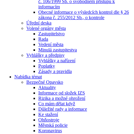
č. 106/1999 Sb. o svobodném přístupu k
informacím
Obecné informace o výsledcích kontrol dle § 26
zákona č. 255/2012 Sb., o kontrole
Úřední deska
Volené orgány města
Zastupitelstvo
Rada
Vedení města
Minulá zastupitestva
Vyhlášky a předpisy
Vyhlášky a nařízení
Poplatky
Zásady a pravidla
Nabídka témat
Bezpečné Opavsko
Aktuality
Informace od složek IZS
Rizika a možné ohrožení
Co mám dělat když
Důležité rady a informace
Ke stažení
Ohňostroje
Městská policie
Koronavirus