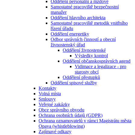
Oddělení personální a mzdové
Samostatné pracoviště bezpečnostní
manažer
Oddělení hlavního architekta
Samostatné pracoviště metodik vnitřního
řízení úřadu
Oddělení energetiky
Odbor správních činností a obecní
živnostenský úřad
Oddělení živnostenské
Výsledky kontrol
Oddělení občanskosprávních agend
Vidimace a legalizace - pro
starosty obcí
Oddělení přestupků
Oddělení spisové služby
Kontakty
Volná místa
Smlouvy
Veřejné zakázky
Obce správního obvodu
Ochrana osobních údajů (GDPR)
Ochrana oznamovatelů v rámci Magistrátu města
Opava (whistleblowing)
Zajímavé odkazy