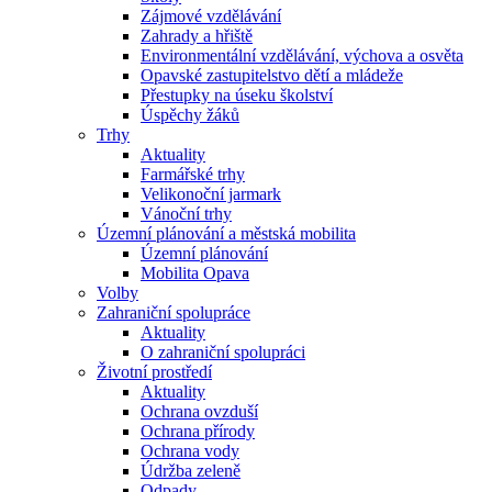
Zájmové vzdělávání
Zahrady a hřiště
Environmentální vzdělávání, výchova a osvěta
Opavské zastupitelstvo dětí a mládeže
Přestupky na úseku školství
Úspěchy žáků
Trhy
Aktuality
Farmářské trhy
Velikonoční jarmark
Vánoční trhy
Územní plánování a městská mobilita
Územní plánování
Mobilita Opava
Volby
Zahraniční spolupráce
Aktuality
O zahraniční spolupráci
Životní prostředí
Aktuality
Ochrana ovzduší
Ochrana přírody
Ochrana vody
Údržba zeleně
Odpady