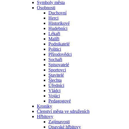
Symboly města
Osobnosti
Duchovní
Herci
Historikové
Hudebníci
Lékaři
Malíři
Podnikatelé
Politici
Přírodovědci
Sochaři
Spisovatelé
Sportovci
Stavitelé
Šlechta
Úředníci
Vládci
Vojáci
Pedagogové
Kroniky
Členství města ve sdruženích
Hřbitovy
Zajímavosti
Opavské hřbitovy