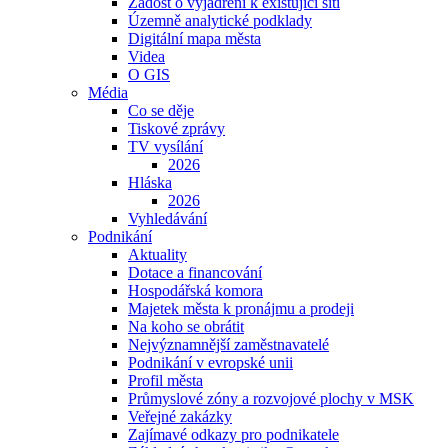
Žádost o vyjádření k existující síti
Územně analytické podklady
Digitální mapa města
Videa
O GIS
Média
Co se děje
Tiskové zprávy
TV vysílání
2026
Hláska
2026
Vyhledávání
Podnikání
Aktuality
Dotace a financování
Hospodářská komora
Majetek města k pronájmu a prodeji
Na koho se obrátit
Nejvýznamnější zaměstnavatelé
Podnikání v evropské unii
Profil města
Průmyslové zóny a rozvojové plochy v MSK
Veřejné zakázky
Zajímavé odkazy pro podnikatele