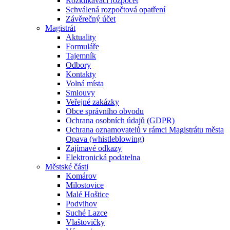
Rozklikávací rozpočet
Schválená rozpočtová opatření
Závěrečný účet
Magistrát
Aktuality
Formuláře
Tajemník
Odbory
Kontakty
Volná místa
Smlouvy
Veřejné zakázky
Obce správního obvodu
Ochrana osobních údajů (GDPR)
Ochrana oznamovatelů v rámci Magistrátu města
Opava (whistleblowing)
Zajímavé odkazy
Elektronická podatelna
Městské části
Komárov
Milostovice
Malé Hoštice
Podvihov
Suché Lazce
Vlaštovičky