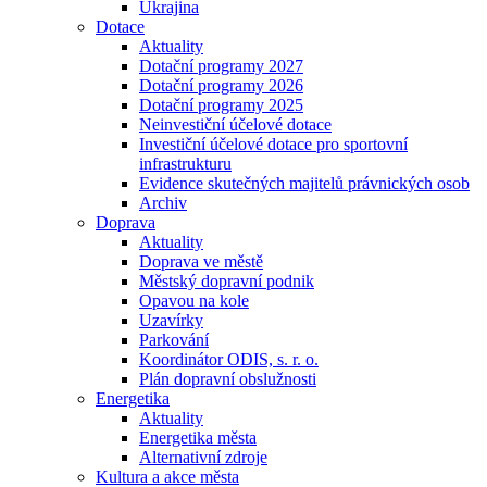
Ukrajina
Dotace
Aktuality
Dotační programy 2027
Dotační programy 2026
Dotační programy 2025
Neinvestiční účelové dotace
Investiční účelové dotace pro sportovní
infrastrukturu
Evidence skutečných majitelů právnických osob
Archiv
Doprava
Aktuality
Doprava ve městě
Městský dopravní podnik
Opavou na kole
Uzavírky
Parkování
Koordinátor ODIS, s. r. o.
Plán dopravní obslužnosti
Energetika
Aktuality
Energetika města
Alternativní zdroje
Kultura a akce města