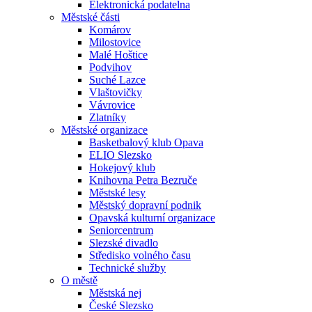
Elektronická podatelna
Městské části
Komárov
Milostovice
Malé Hoštice
Podvihov
Suché Lazce
Vlaštovičky
Vávrovice
Zlatníky
Městské organizace
Basketbalový klub Opava
ELIO Slezsko
Hokejový klub
Knihovna Petra Bezruče
Městské lesy
Městský dopravní podnik
Opavská kulturní organizace
Seniorcentrum
Slezské divadlo
Středisko volného času
Technické služby
O městě
Městská nej
České Slezsko