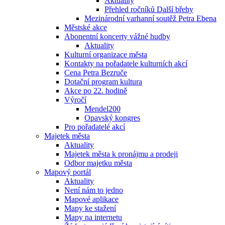
Aktuality
Přehled ročníků Další břehy
Mezinárodní varhanní soutěž Petra Ebena
Městské akce
Abonentní koncerty vážné hudby
Aktuality
Kulturní organizace města
Kontakty na pořadatele kulturních akcí
Cena Petra Bezruče
Dotační program kultura
Akce po 22. hodině
Výročí
Mendel200
Opavský kongres
Pro pořadatelé akcí
Majetek města
Aktuality
Majetek města k pronájmu a prodeji
Odbor majetku města
Mapový portál
Aktuality
Není nám to jedno
Mapové aplikace
Mapy ke stažení
Mapy na internetu