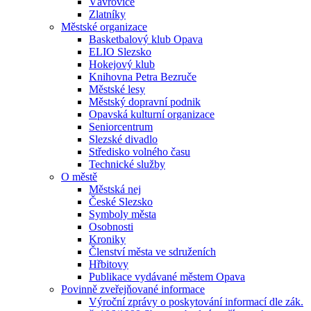
Vávrovice
Zlatníky
Městské organizace
Basketbalový klub Opava
ELIO Slezsko
Hokejový klub
Knihovna Petra Bezruče
Městské lesy
Městský dopravní podnik
Opavská kulturní organizace
Seniorcentrum
Slezské divadlo
Středisko volného času
Technické služby
O městě
Městská nej
České Slezsko
Symboly města
Osobnosti
Kroniky
Členství města ve sdruženích
Hřbitovy
Publikace vydávané městem Opava
Povinně zveřejňované informace
Výroční zprávy o poskytování informací dle zák.