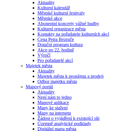
Aktuality
Kulturní kalendář
Městské kulturní festivaly
Městské akce
Abonentní koncerty vážné hudby
Kulturní organizace města
Kontakty na pořadatele kulturních akcí
Cena Petra Bezruče
Dotační program kultura
Akce po 22. hodině
Výročí
Pro pořadatelé akcí
Majetek města
Aktuality
Majetek města k pronájmu a prodeji
Odbor majetku města
Mapový portál
Aktuality
Není nám to jedno
Mapové aplikace
Mapy ke stažení
Mapy na internetu
Žádost o vyjádření k existující síti
Územně analytické podklady
Digitální mapa města