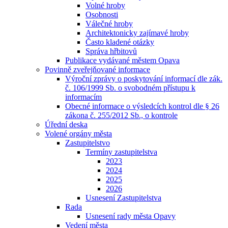
Volné hroby
Osobnosti
Válečné hroby
Architektonicky zajímavé hroby
Často kladené otázky
Správa hřbitovů
Publikace vydávané městem Opava
Povinně zveřejňované informace
Výroční zprávy o poskytování informací dle zák.
č. 106/1999 Sb. o svobodném přístupu k
informacím
Obecné informace o výsledcích kontrol dle § 26
zákona č. 255/2012 Sb., o kontrole
Úřední deska
Volené orgány města
Zastupitelstvo
Termíny zastupitelstva
2023
2024
2025
2026
Usnesení Zastupitelstva
Rada
Usnesení rady města Opavy
Vedení města