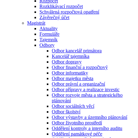
Rozpočet
Rozklikávací rozpočet
Schválená rozpočtová opatření
Závěrečný účet
Magistrát
Aktuality
Formuláře
Tajemník
Odbory
Odbor kancelář primátora
Kancelář tajemníka
Odbor dopravy
Odbor finanční a rozpočtový
Odbor informatiky
Odbor majetku města
Odbor právní a organizační
Odbor přípravy a realizace investic
Odbor rozvoje města a strategického
plánování
Odbor sociálních věcí
Odbor školství
Odbor výstavby a územního plánování
Odbor životního prostředí
Oddělení kontroly a interního auditu
Oddělení památkové péče