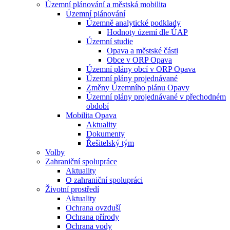
Územní plánování a městská mobilita
Územní plánování
Územně analytické podklady
Hodnoty území dle ÚAP
Územní studie
Opava a městské části
Obce v ORP Opava
Územní plány obcí v ORP Opava
Územní plány projednávané
Změny Územního plánu Opavy
Územní plány projednávané v přechodném
období
Mobilita Opava
Aktuality
Dokumenty
Řešitelský tým
Volby
Zahraniční spolupráce
Aktuality
O zahraniční spolupráci
Životní prostředí
Aktuality
Ochrana ovzduší
Ochrana přírody
Ochrana vody