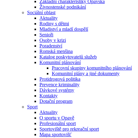
Základní charakteristiky Opavska
Živnostenské podnikání
Sociální oblast
Aktuality
Rodiny s dětmi
Mladiství a mladí dospělí
Senioři
Osoby v krizi
Poradenství
Romská menšina
Katalog poskytovatelů služeb
Komunitní plánování
Pracovní skupiny komunitního plánování
Komunitní plány a jiné dokumenty
Protidrogová politika
Prevence kriminality
Dávkové systémy
Kontakty
Dotační program
Sport
Aktuality
O sportu v Opavě
Profesionální sport
Sportoviště pro rekreační sport
Mapa sportovišť