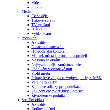
Videa
O GIS
Média
Co se děje
Tiskové zprávy
TV vysílání
Hláska
Vyhledávání
Podnikání
Aktuality
Dotace a financování
Hospodářská komora
Majetek města k pronájmu a prodeji
Na koho se obrátit
Nejvýznamnější zaměstnavatelé
Podnikání v evropské unii
Profil města
Průmyslové zóny a rozvojové plochy v MSK
Veřejné zakázky
Zajímavé odkazy pro podnikatele
Základní charakteristiky Opavska
Živnostenské podnikání
Sociální oblast
Aktuality
Rodiny s dětmi