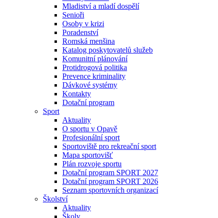
Mladiství a mladí dospělí
Senioři
Osoby v krizi
Poradenství
Romská menšina
Katalog poskytovatelů služeb
Komunitní plánování
Protidrogová politika
Prevence kriminality
Dávkové systémy
Kontakty
Dotační program
Sport
Aktuality
O sportu v Opavě
Profesionální sport
Sportoviště pro rekreační sport
Mapa sportovišť
Plán rozvoje sportu
Dotační program SPORT 2027
Dotační program SPORT 2026
Seznam sportovních organizací
Školství
Aktuality
Školy