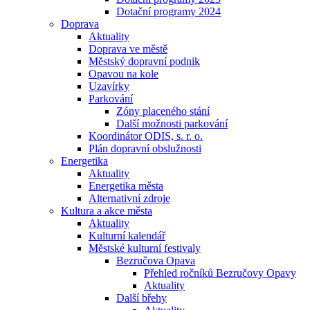
Dotační programy 2024
Doprava
Aktuality
Doprava ve městě
Městský dopravní podnik
Opavou na kole
Uzavírky
Parkování
Zóny placeného stání
Další možnosti parkování
Koordinátor ODIS, s. r. o.
Plán dopravní obslužnosti
Energetika
Aktuality
Energetika města
Alternativní zdroje
Kultura a akce města
Aktuality
Kulturní kalendář
Městské kulturní festivaly
Bezručova Opava
Přehled ročníků Bezručovy Opavy
Aktuality
Další břehy