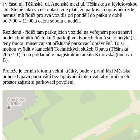
i v části ul. Těšínské, ul. Anenské mezi ul. Těšínskou a Kylešovskou
atd. Stejně jako v celé oblasti zde platí, že parkovací oprávnění zde
nemusí mít řidiči pro svá vozidla od pondělí do pátku v době
od 7:00 – 11:00 a celou sobotu a neděli.
Rezidenti - řidiči tam parkujících vozidel na veřejném prostranství
podél chodníků (těch, kteří parkují ve dvorech domů se to netýká) si
tedy budou muset zajistit příslušné parkovací oprávnění. To si
mohou vyřídit v kanceláři Technických služeb Opava (Těšínská
2057/71) či na pokladně v magistrátním areálu Krnovská (budova
B).
Protože je termín k tomu velmi krátký, bude v první fázi Městská
policie Opava parkování bez oprávnění tolerovat, aby řidiči měli
prostor zajistit si parkovací povolení.