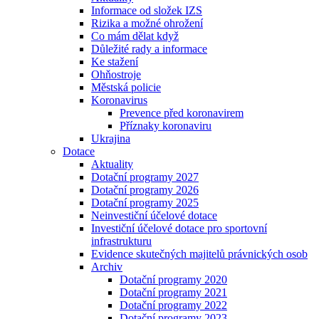
Informace od složek IZS
Rizika a možné ohrožení
Co mám dělat když
Důležité rady a informace
Ke stažení
Ohňostroje
Městská policie
Koronavirus
Prevence před koronavirem
Příznaky koronaviru
Ukrajina
Dotace
Aktuality
Dotační programy 2027
Dotační programy 2026
Dotační programy 2025
Neinvestiční účelové dotace
Investiční účelové dotace pro sportovní
infrastrukturu
Evidence skutečných majitelů právnických osob
Archiv
Dotační programy 2020
Dotační programy 2021
Dotační programy 2022
Dotační programy 2023