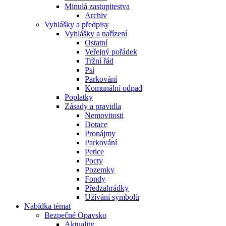
Minulá zastupitestva
Archiv
Vyhlášky a předpisy
Vyhlášky a nařízení
Ostatní
Veřejný pořádek
Tržní řád
Psi
Parkování
Komunální odpad
Poplatky
Zásady a pravidla
Nemovitosti
Dotace
Pronájmy
Parkování
Petice
Pocty
Pozemky
Fondy
Předzahrádky
Užívání symbolů
Nabídka témat
Bezpečné Opavsko
Aktuality