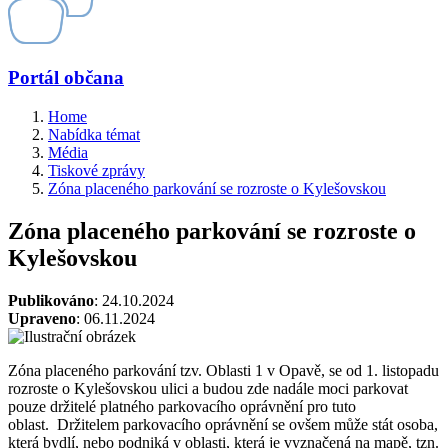
Portál občana
Home
Nabídka témat
Média
Tiskové zprávy
Zóna placeného parkování se rozroste o Kylešovskou
Zóna placeného parkování se rozroste o
Kylešovskou
Publikováno
: 24.10.2024
Upraveno
: 06.11.2024
Zóna placeného parkování tzv. Oblasti 1 v Opavě, se od 1. listopadu
rozroste o Kylešovskou ulici a budou zde nadále moci parkovat
pouze držitelé platného parkovacího oprávnění pro tuto
oblast. Držitelem parkovacího oprávnění se ovšem může stát osoba,
která bydlí, nebo podniká v oblasti, která je vyznačená na mapě, tzn.