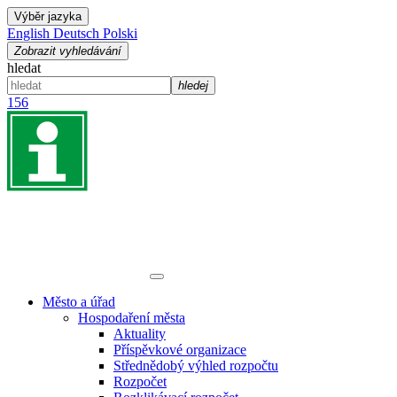
Výběr jazyka
English
Deutsch
Polski
Zobrazit vyhledávání
hledat
hledej
156
Město a úřad
Hospodaření města
Aktuality
Příspěvkové organizace
Střednědobý výhled rozpočtu
Rozpočet