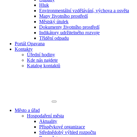
Hluk
Environmentální vzdělávání, výchova a osvěta
Mapy životního prostředí
Městský útulek
Dokumenty životního prostředí
Indikátory udržitelného rozvoje
Třídění odpadu
Portál Opavana
Kontakty
Úřední hodiny
Kde nás najdete
Katalog kontaktů
Město a úřad
Hospodaření města
Aktuality
Příspěvkové organizace
Střednědobý výhled rozpočtu