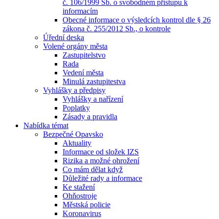
č. 106/1999 Sb. o svobodném přístupu k
informacím
Obecné informace o výsledcích kontrol dle § 26
zákona č. 255/2012 Sb., o kontrole
Úřední deska
Volené orgány města
Zastupitelstvo
Rada
Vedení města
Minulá zastupitestva
Vyhlášky a předpisy
Vyhlášky a nařízení
Poplatky
Zásady a pravidla
Nabídka témat
Bezpečné Opavsko
Aktuality
Informace od složek IZS
Rizika a možné ohrožení
Co mám dělat když
Důležité rady a informace
Ke stažení
Ohňostroje
Městská policie
Koronavirus