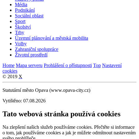
Média
Podnikání
Sociální oblast
Sport
Školství
Trhy
Územní plánování a městská mobilita
Volby
Zahraniční spolupráce
Životní prostředí
Home
Mapa serveru
Prohlášení o přístupnosti
Top
Nastavení
cookies
© 2019
X
Statutární město Opava (www.opava-city.cz)
Vytištěno: 07.08.2026
Tato webová stránka používá cookies
Na zlepšení našich služeb používáme cookies. Přečtěte si informace
o tom, jak používáme cookies a jak je můžete odmítnout nastavením
svého prohlížeče.