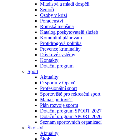
Mladiství a mladí dospělí
Senioři
Osoby v krizi
Poradenství
Romská menšina
Katalog poskytovatelů služeb
Komunitní plánování
Protidrogová politika
Prevence kriminality
Dávkové systémy
Kontakty
Dotační program
Sport
Aktuality
O sportu v Opavě
Profesionální sport
Sportoviště pro rekreační sport
Mapa sportovišť
Plán rozvoje sportu
Dotační program SPORT 2027
Dotační program SPORT 2026
Seznam sportovních organizací
Školství
Aktuality
Školy