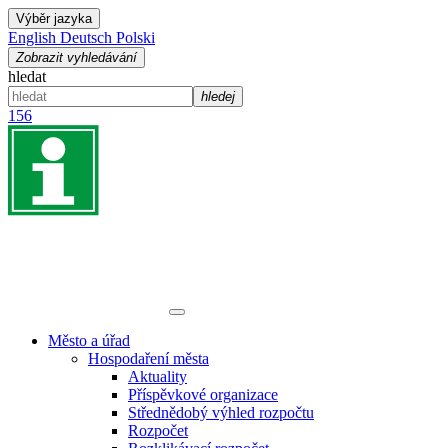
Výběr jazyka
English
Deutsch
Polski
Zobrazit vyhledávání
hledat
hledej
156
Město a úřad
Hospodaření města
Aktuality
Příspěvkové organizace
Střednědobý výhled rozpočtu
Rozpočet