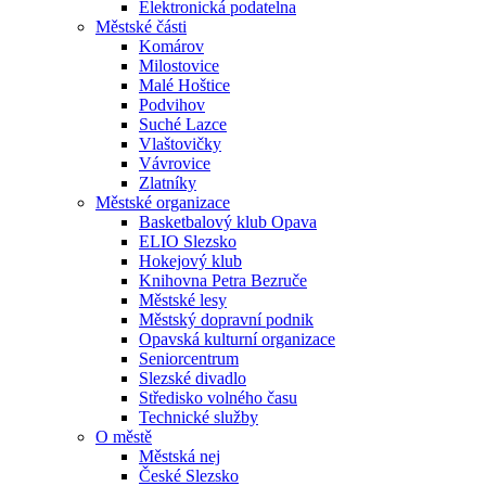
Elektronická podatelna
Městské části
Komárov
Milostovice
Malé Hoštice
Podvihov
Suché Lazce
Vlaštovičky
Vávrovice
Zlatníky
Městské organizace
Basketbalový klub Opava
ELIO Slezsko
Hokejový klub
Knihovna Petra Bezruče
Městské lesy
Městský dopravní podnik
Opavská kulturní organizace
Seniorcentrum
Slezské divadlo
Středisko volného času
Technické služby
O městě
Městská nej
České Slezsko