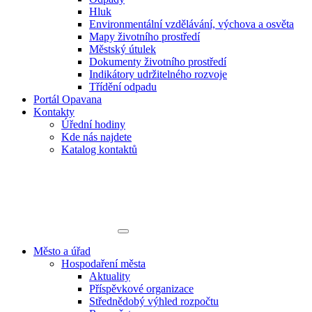
Hluk
Environmentální vzdělávání, výchova a osvěta
Mapy životního prostředí
Městský útulek
Dokumenty životního prostředí
Indikátory udržitelného rozvoje
Třídění odpadu
Portál Opavana
Kontakty
Úřední hodiny
Kde nás najdete
Katalog kontaktů
Město a úřad
Hospodaření města
Aktuality
Příspěvkové organizace
Střednědobý výhled rozpočtu