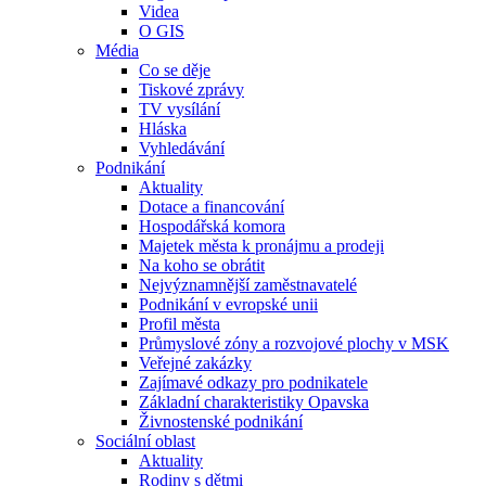
Videa
O GIS
Média
Co se děje
Tiskové zprávy
TV vysílání
Hláska
Vyhledávání
Podnikání
Aktuality
Dotace a financování
Hospodářská komora
Majetek města k pronájmu a prodeji
Na koho se obrátit
Nejvýznamnější zaměstnavatelé
Podnikání v evropské unii
Profil města
Průmyslové zóny a rozvojové plochy v MSK
Veřejné zakázky
Zajímavé odkazy pro podnikatele
Základní charakteristiky Opavska
Živnostenské podnikání
Sociální oblast
Aktuality
Rodiny s dětmi