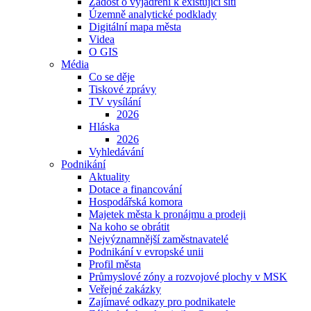
Žádost o vyjádření k existující síti
Územně analytické podklady
Digitální mapa města
Videa
O GIS
Média
Co se děje
Tiskové zprávy
TV vysílání
2026
Hláska
2026
Vyhledávání
Podnikání
Aktuality
Dotace a financování
Hospodářská komora
Majetek města k pronájmu a prodeji
Na koho se obrátit
Nejvýznamnější zaměstnavatelé
Podnikání v evropské unii
Profil města
Průmyslové zóny a rozvojové plochy v MSK
Veřejné zakázky
Zajímavé odkazy pro podnikatele