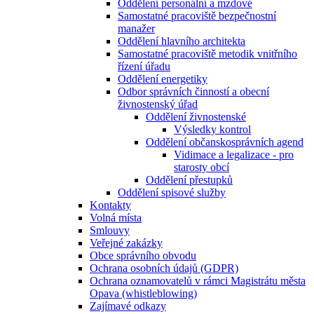
Oddělení personální a mzdové
Samostatné pracoviště bezpečnostní
manažer
Oddělení hlavního architekta
Samostatné pracoviště metodik vnitřního
řízení úřadu
Oddělení energetiky
Odbor správních činností a obecní
živnostenský úřad
Oddělení živnostenské
Výsledky kontrol
Oddělení občanskosprávních agend
Vidimace a legalizace - pro
starosty obcí
Oddělení přestupků
Oddělení spisové služby
Kontakty
Volná místa
Smlouvy
Veřejné zakázky
Obce správního obvodu
Ochrana osobních údajů (GDPR)
Ochrana oznamovatelů v rámci Magistrátu města
Opava (whistleblowing)
Zajímavé odkazy