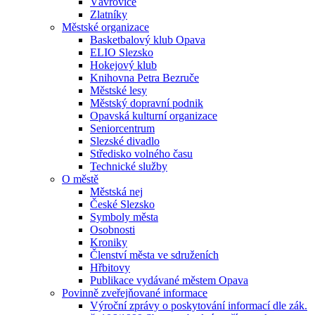
Vávrovice
Zlatníky
Městské organizace
Basketbalový klub Opava
ELIO Slezsko
Hokejový klub
Knihovna Petra Bezruče
Městské lesy
Městský dopravní podnik
Opavská kulturní organizace
Seniorcentrum
Slezské divadlo
Středisko volného času
Technické služby
O městě
Městská nej
České Slezsko
Symboly města
Osobnosti
Kroniky
Členství města ve sdruženích
Hřbitovy
Publikace vydávané městem Opava
Povinně zveřejňované informace
Výroční zprávy o poskytování informací dle zák.