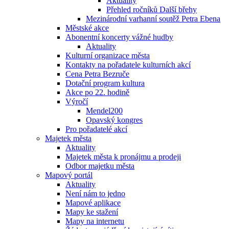
Aktuality
Přehled ročníků Další břehy
Mezinárodní varhanní soutěž Petra Ebena
Městské akce
Abonentní koncerty vážné hudby
Aktuality
Kulturní organizace města
Kontakty na pořadatele kulturních akcí
Cena Petra Bezruče
Dotační program kultura
Akce po 22. hodině
Výročí
Mendel200
Opavský kongres
Pro pořadatelé akcí
Majetek města
Aktuality
Majetek města k pronájmu a prodeji
Odbor majetku města
Mapový portál
Aktuality
Není nám to jedno
Mapové aplikace
Mapy ke stažení
Mapy na internetu