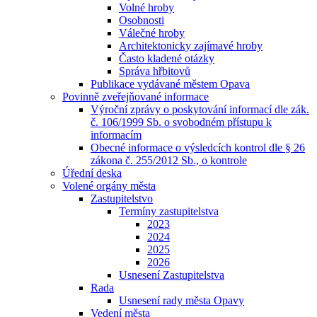
Volné hroby
Osobnosti
Válečné hroby
Architektonicky zajímavé hroby
Často kladené otázky
Správa hřbitovů
Publikace vydávané městem Opava
Povinně zveřejňované informace
Výroční zprávy o poskytování informací dle zák.
č. 106/1999 Sb. o svobodném přístupu k
informacím
Obecné informace o výsledcích kontrol dle § 26
zákona č. 255/2012 Sb., o kontrole
Úřední deska
Volené orgány města
Zastupitelstvo
Termíny zastupitelstva
2023
2024
2025
2026
Usnesení Zastupitelstva
Rada
Usnesení rady města Opavy
Vedení města