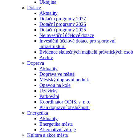
Ukrajina
Dotace
Aktuality
Dotační programy 2027
Dotační programy 2026
Dotační programy 2025
Neinvestiční účelové dotace
Investiční účelové dotace pro sportovní
infrastrukturu
Evidence skutečných majitelů právnických osob
Archiv
Doprava
Aktuality
Doprava ve městě
Městský dopravní podnik
Opavou na kole
Uzavírky
Parkování
Koordinátor ODIS, s. r. o.
Plán dopravní obslužnosti
Energetika
Aktuality
Energetika města
Alternativní zdroje
Kultura a akce města