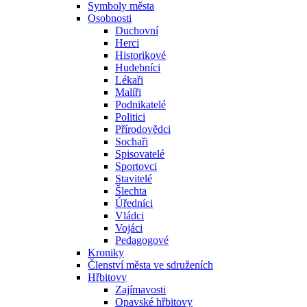
Symboly města
Osobnosti
Duchovní
Herci
Historikové
Hudebníci
Lékaři
Malíři
Podnikatelé
Politici
Přírodovědci
Sochaři
Spisovatelé
Sportovci
Stavitelé
Šlechta
Úředníci
Vládci
Vojáci
Pedagogové
Kroniky
Členství města ve sdruženích
Hřbitovy
Zajímavosti
Opavské hřbitovy