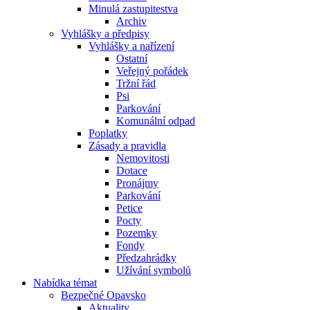
Minulá zastupitestva
Archiv
Vyhlášky a předpisy
Vyhlášky a nařízení
Ostatní
Veřejný pořádek
Tržní řád
Psi
Parkování
Komunální odpad
Poplatky
Zásady a pravidla
Nemovitosti
Dotace
Pronájmy
Parkování
Petice
Pocty
Pozemky
Fondy
Předzahrádky
Užívání symbolů
Nabídka témat
Bezpečné Opavsko
Aktuality