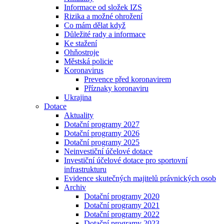
Informace od složek IZS
Rizika a možné ohrožení
Co mám dělat když
Důležité rady a informace
Ke stažení
Ohňostroje
Městská policie
Koronavirus
Prevence před koronavirem
Příznaky koronaviru
Ukrajina
Dotace
Aktuality
Dotační programy 2027
Dotační programy 2026
Dotační programy 2025
Neinvestiční účelové dotace
Investiční účelové dotace pro sportovní
infrastrukturu
Evidence skutečných majitelů právnických osob
Archiv
Dotační programy 2020
Dotační programy 2021
Dotační programy 2022
Dotační programy 2023