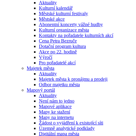
Aktuality
Kulturní kalendář
Městské kulturní festivaly
Městské akce
Abonentní koncerty vážné hudby
Kulturní organizace města
Kontakty na pořadatele kulturních akcí
Cena Petra Bezruče
Dotační program kultura
Akce po 22. hodině
Výročí
Pro pořadatelé akcí
Majetek města
Aktuality
Majetek města k pronájmu a prodeji
Odbor majetku města
Mapový portál
Aktuality
Není nám to jedno
Mapové aplikace
Mapy ke stažení
Mapy na internetu
Žádost o vyjádření k existující síti
Územně analytické podklady
Digitální mapa města