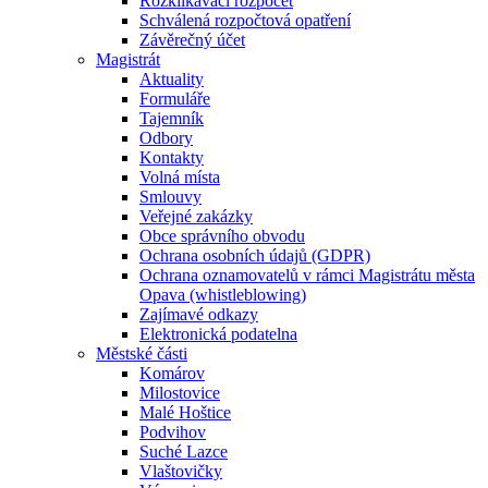
Rozklikávací rozpočet
Schválená rozpočtová opatření
Závěrečný účet
Magistrát
Aktuality
Formuláře
Tajemník
Odbory
Kontakty
Volná místa
Smlouvy
Veřejné zakázky
Obce správního obvodu
Ochrana osobních údajů (GDPR)
Ochrana oznamovatelů v rámci Magistrátu města
Opava (whistleblowing)
Zajímavé odkazy
Elektronická podatelna
Městské části
Komárov
Milostovice
Malé Hoštice
Podvihov
Suché Lazce
Vlaštovičky