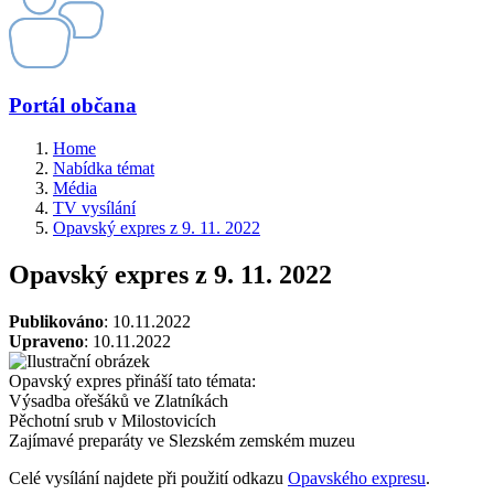
Portál občana
Home
Nabídka témat
Média
TV vysílání
Opavský expres z 9. 11. 2022
Opavský expres z 9. 11. 2022
Publikováno
: 10.11.2022
Upraveno
: 10.11.2022
Opavský expres přináší tato témata:
Výsadba ořešáků ve Zlatníkách
Pěchotní srub v Milostovicích
Zajímavé preparáty ve Slezském zemském muzeu
Celé vysílání najdete při použití odkazu
Opavského expresu
.