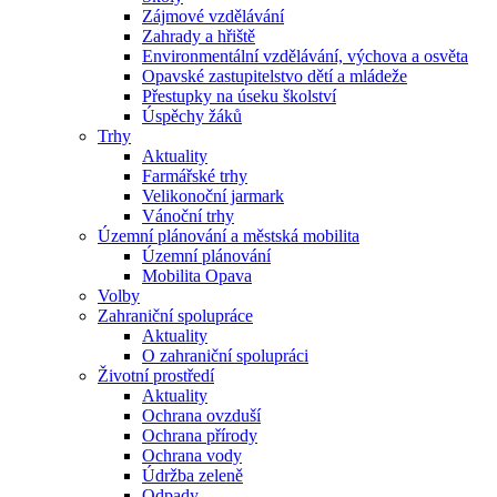
Zájmové vzdělávání
Zahrady a hřiště
Environmentální vzdělávání, výchova a osvěta
Opavské zastupitelstvo dětí a mládeže
Přestupky na úseku školství
Úspěchy žáků
Trhy
Aktuality
Farmářské trhy
Velikonoční jarmark
Vánoční trhy
Územní plánování a městská mobilita
Územní plánování
Mobilita Opava
Volby
Zahraniční spolupráce
Aktuality
O zahraniční spolupráci
Životní prostředí
Aktuality
Ochrana ovzduší
Ochrana přírody
Ochrana vody
Údržba zeleně
Odpady