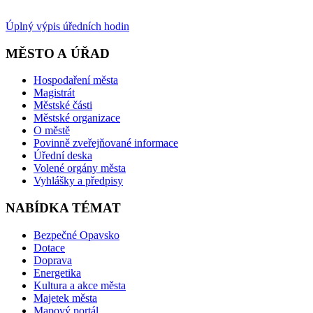
Úplný výpis úředních hodin
MĚSTO A ÚŘAD
Hospodaření města
Magistrát
Městské části
Městské organizace
O městě
Povinně zveřejňované informace
Úřední deska
Volené orgány města
Vyhlášky a předpisy
NABÍDKA TÉMAT
Bezpečné Opavsko
Dotace
Doprava
Energetika
Kultura a akce města
Majetek města
Mapový portál