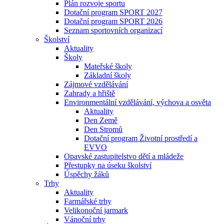
Plán rozvoje sportu
Dotační program SPORT 2027
Dotační program SPORT 2026
Seznam sportovních organizací
Školství
Aktuality
Školy
Mateřské školy
Základní školy
Zájmové vzdělávání
Zahrady a hřiště
Environmentální vzdělávání, výchova a osvěta
Aktuality
Den Země
Den Stromů
Dotační program Životní prostředí a
EVVO
Opavské zastupitelstvo dětí a mládeže
Přestupky na úseku školství
Úspěchy žáků
Trhy
Aktuality
Farmářské trhy
Velikonoční jarmark
Vánoční trhy