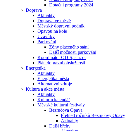
Dotační programy 2024
Doprava
Aktuality
Doprava ve městě
Městský dopravní podnik
Opavou na kole
Uzavírky
Parkování
Zóny placeného stání
Další možnosti parkování
Koordinátor ODIS, s. r. o.
Plán dopravní obslužnosti
Energetika
Aktuality
Energetika města
Alternativní zdroje
Kultura a akce města
Aktuality
Kulturní kalendář
Městské kulturní festivaly
Bezručova Opava
Přehled ročníků Bezručovy Opavy
Aktuality
Další břehy