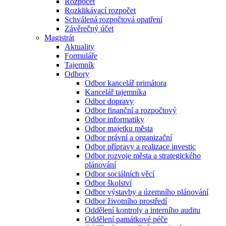
Rozpočet
Rozklikávací rozpočet
Schválená rozpočtová opatření
Závěrečný účet
Magistrát
Aktuality
Formuláře
Tajemník
Odbory
Odbor kancelář primátora
Kancelář tajemníka
Odbor dopravy
Odbor finanční a rozpočtový
Odbor informatiky
Odbor majetku města
Odbor právní a organizační
Odbor přípravy a realizace investic
Odbor rozvoje města a strategického
plánování
Odbor sociálních věcí
Odbor školství
Odbor výstavby a územního plánování
Odbor životního prostředí
Oddělení kontroly a interního auditu
Oddělení památkové péče