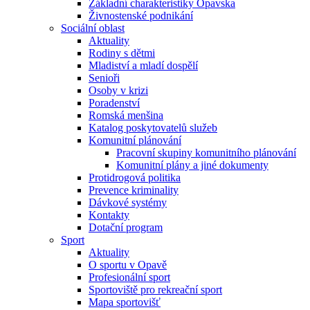
Základní charakteristiky Opavska
Živnostenské podnikání
Sociální oblast
Aktuality
Rodiny s dětmi
Mladiství a mladí dospělí
Senioři
Osoby v krizi
Poradenství
Romská menšina
Katalog poskytovatelů služeb
Komunitní plánování
Pracovní skupiny komunitního plánování
Komunitní plány a jiné dokumenty
Protidrogová politika
Prevence kriminality
Dávkové systémy
Kontakty
Dotační program
Sport
Aktuality
O sportu v Opavě
Profesionální sport
Sportoviště pro rekreační sport
Mapa sportovišť