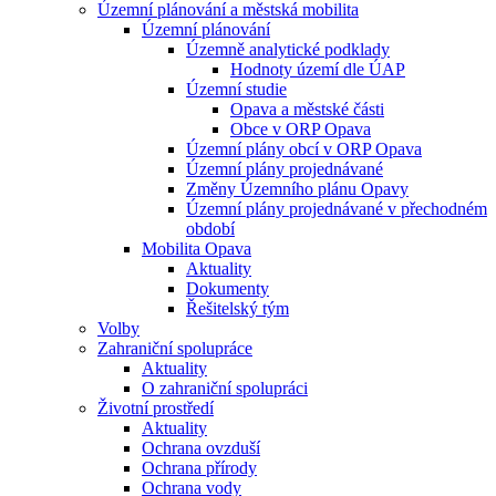
Územní plánování a městská mobilita
Územní plánování
Územně analytické podklady
Hodnoty území dle ÚAP
Územní studie
Opava a městské části
Obce v ORP Opava
Územní plány obcí v ORP Opava
Územní plány projednávané
Změny Územního plánu Opavy
Územní plány projednávané v přechodném
období
Mobilita Opava
Aktuality
Dokumenty
Řešitelský tým
Volby
Zahraniční spolupráce
Aktuality
O zahraniční spolupráci
Životní prostředí
Aktuality
Ochrana ovzduší
Ochrana přírody
Ochrana vody