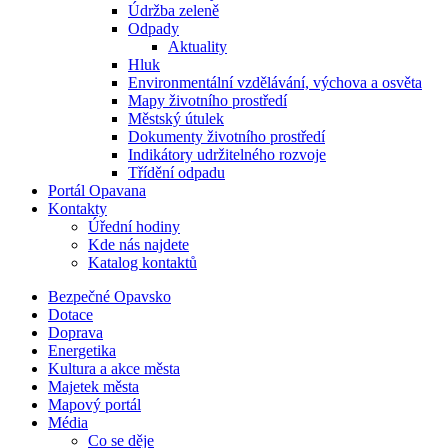
Údržba zeleně
Odpady
Aktuality
Hluk
Environmentální vzdělávání, výchova a osvěta
Mapy životního prostředí
Městský útulek
Dokumenty životního prostředí
Indikátory udržitelného rozvoje
Třídění odpadu
Portál Opavana
Kontakty
Úřední hodiny
Kde nás najdete
Katalog kontaktů
Bezpečné Opavsko
Dotace
Doprava
Energetika
Kultura a akce města
Majetek města
Mapový portál
Média
Co se děje