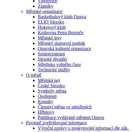
Vávrovice
Zlatníky
Městské organizace
Basketbalový klub Opava
ELIO Slezsko
Hokejový klub
Knihovna Petra Bezruče
Městské lesy
Městský dopravní podnik
Opavská kulturní organizace
Seniorcentrum
Slezské divadlo
Středisko volného času
Technické služby
O městě
Městská nej
České Slezsko
Symboly města
Osobnosti
Kroniky
Členství města ve sdruženích
Hřbitovy
Publikace vydávané městem Opava
Povinně zveřejňované informace
Výroční zprávy o poskytování informací dle zák.