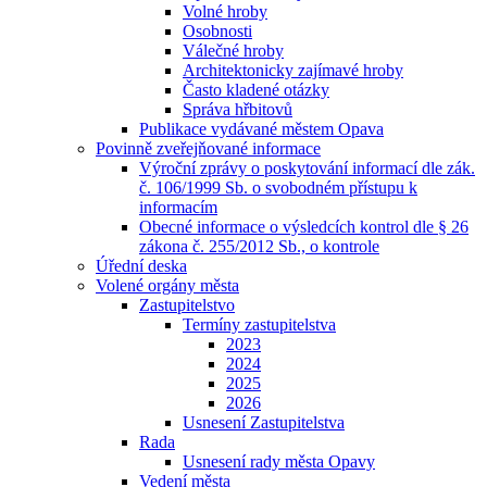
Volné hroby
Osobnosti
Válečné hroby
Architektonicky zajímavé hroby
Často kladené otázky
Správa hřbitovů
Publikace vydávané městem Opava
Povinně zveřejňované informace
Výroční zprávy o poskytování informací dle zák.
č. 106/1999 Sb. o svobodném přístupu k
informacím
Obecné informace o výsledcích kontrol dle § 26
zákona č. 255/2012 Sb., o kontrole
Úřední deska
Volené orgány města
Zastupitelstvo
Termíny zastupitelstva
2023
2024
2025
2026
Usnesení Zastupitelstva
Rada
Usnesení rady města Opavy
Vedení města