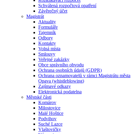
Rozklikávací rozpočet
Schválená rozpočtová opatření
Závěrečný účet
Magistrát
Aktuality
Formuláře
Tajemník
Odbory
Kontakty
Volná místa
Smlouvy
Veřejné zakázky
Obce správního obvodu
Ochrana osobních údajů (GDPR)
Ochrana oznamovatelů v rámci Magistrátu města
Opava (whistleblowing)
Zajímavé odkazy
Elektronická podatelna
Městské části
Komárov
Milostovice
Malé Hoštice
Podvihov
Suché Lazce
Vlaštovičky