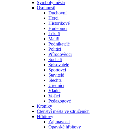
Symboly města
Osobnosti
Duchovní
Herci
Historikové
Hudebníci
Lékaři
Malíři
Podnikatelé
Politici
Přírodovědci
Sochaři
Spisovatelé
Sportovci
Stavitelé
Šlechta
Úředníci
Vládci
Vojáci
Pedagogové
Kroniky
Členství města ve sdruženích
Hřbitovy
Zajímavosti
Opavské hřbitovy