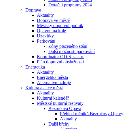
Dotační programy 2024
Doprava
Aktuality
Doprava ve městě
Městský dopravní podnik
Opavou na kole
Uzavírky
Parkování
Zóny placeného stání
Další možnosti parkování
Koordinátor ODIS, s. r. o.
Plán dopravní obslužnosti
Energetika
Aktuality
Energetika města
Alternativní zdroje
Kultura a akce města
Aktuality
Kulturní kalendář
Městské kulturní festivaly
Bezručova Opava
Přehled ročníků Bezručovy Opavy
Aktuality
Další břehy