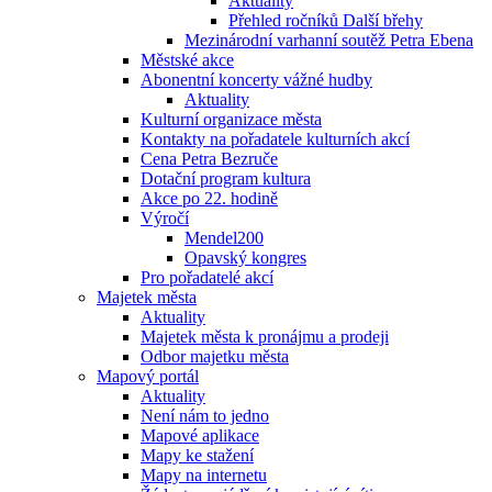
Aktuality
Přehled ročníků Další břehy
Mezinárodní varhanní soutěž Petra Ebena
Městské akce
Abonentní koncerty vážné hudby
Aktuality
Kulturní organizace města
Kontakty na pořadatele kulturních akcí
Cena Petra Bezruče
Dotační program kultura
Akce po 22. hodině
Výročí
Mendel200
Opavský kongres
Pro pořadatelé akcí
Majetek města
Aktuality
Majetek města k pronájmu a prodeji
Odbor majetku města
Mapový portál
Aktuality
Není nám to jedno
Mapové aplikace
Mapy ke stažení
Mapy na internetu