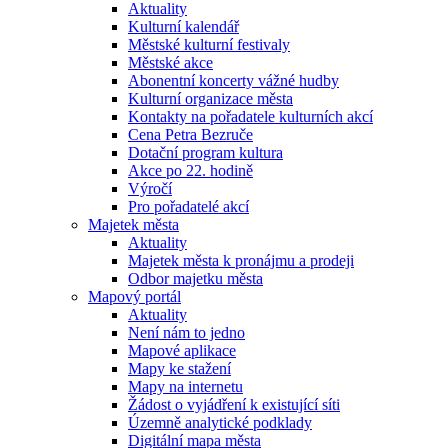
Aktuality
Kulturní kalendář
Městské kulturní festivaly
Městské akce
Abonentní koncerty vážné hudby
Kulturní organizace města
Kontakty na pořadatele kulturních akcí
Cena Petra Bezruče
Dotační program kultura
Akce po 22. hodině
Výročí
Pro pořadatelé akcí
Majetek města
Aktuality
Majetek města k pronájmu a prodeji
Odbor majetku města
Mapový portál
Aktuality
Není nám to jedno
Mapové aplikace
Mapy ke stažení
Mapy na internetu
Žádost o vyjádření k existující síti
Územně analytické podklady
Digitální mapa města