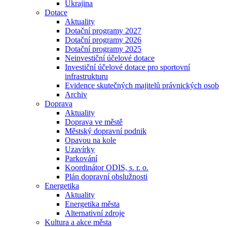
Ukrajina
Dotace
Aktuality
Dotační programy 2027
Dotační programy 2026
Dotační programy 2025
Neinvestiční účelové dotace
Investiční účelové dotace pro sportovní
infrastrukturu
Evidence skutečných majitelů právnických osob
Archiv
Doprava
Aktuality
Doprava ve městě
Městský dopravní podnik
Opavou na kole
Uzavírky
Parkování
Koordinátor ODIS, s. r. o.
Plán dopravní obslužnosti
Energetika
Aktuality
Energetika města
Alternativní zdroje
Kultura a akce města