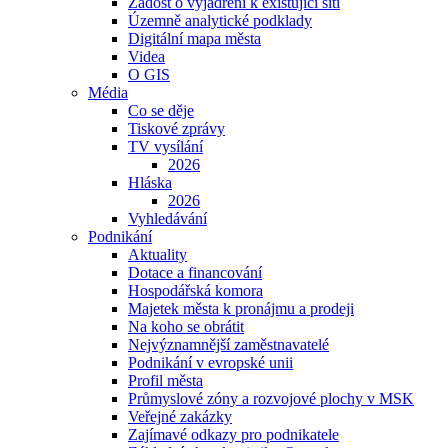
Žádost o vyjádření k existující síti
Územně analytické podklady
Digitální mapa města
Videa
O GIS
Média
Co se děje
Tiskové zprávy
TV vysílání
2026
Hláska
2026
Vyhledávání
Podnikání
Aktuality
Dotace a financování
Hospodářská komora
Majetek města k pronájmu a prodeji
Na koho se obrátit
Nejvýznamnější zaměstnavatelé
Podnikání v evropské unii
Profil města
Průmyslové zóny a rozvojové plochy v MSK
Veřejné zakázky
Zajímavé odkazy pro podnikatele