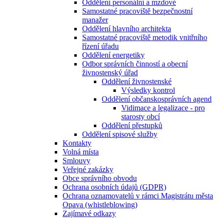
Oddělení personální a mzdové
Samostatné pracoviště bezpečnostní
manažer
Oddělení hlavního architekta
Samostatné pracoviště metodik vnitřního
řízení úřadu
Oddělení energetiky
Odbor správních činností a obecní
živnostenský úřad
Oddělení živnostenské
Výsledky kontrol
Oddělení občanskosprávních agend
Vidimace a legalizace - pro
starosty obcí
Oddělení přestupků
Oddělení spisové služby
Kontakty
Volná místa
Smlouvy
Veřejné zakázky
Obce správního obvodu
Ochrana osobních údajů (GDPR)
Ochrana oznamovatelů v rámci Magistrátu města
Opava (whistleblowing)
Zajímavé odkazy