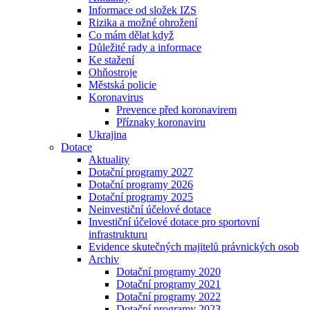
Informace od složek IZS
Rizika a možné ohrožení
Co mám dělat když
Důležité rady a informace
Ke stažení
Ohňostroje
Městská policie
Koronavirus
Prevence před koronavirem
Příznaky koronaviru
Ukrajina
Dotace
Aktuality
Dotační programy 2027
Dotační programy 2026
Dotační programy 2025
Neinvestiční účelové dotace
Investiční účelové dotace pro sportovní
infrastrukturu
Evidence skutečných majitelů právnických osob
Archiv
Dotační programy 2020
Dotační programy 2021
Dotační programy 2022
Dotační programy 2023