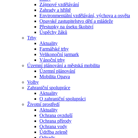
Zájmové vzdělávání
Zahrady a hřiště
Environmentální vzdělávání, výchova a osvěta
Opavské zastupitelstvo dětí a mládeže
Přestupky na úseku školství
Úspěchy žáků
Trhy
Aktuality
Farmářské trhy
Velikonoční jarmark
Vánoční trhy
Územní plánování a městská mobilita
Územní plánování
Mobilita Opava
Volby
Zahraniční spolupráce
Aktuality
O zahraniční spolupráci
Životní prostředí
Aktuality
Ochrana ovzduší
Ochrana přírody
Ochrana vody
Údržba zeleně
Odpady