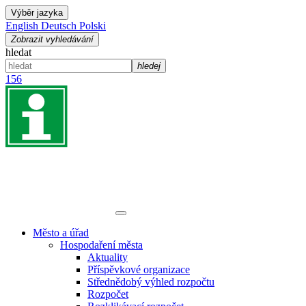
Výběr jazyka
English
Deutsch
Polski
Zobrazit vyhledávání
hledat
hledej
156
Město a úřad
Hospodaření města
Aktuality
Příspěvkové organizace
Střednědobý výhled rozpočtu
Rozpočet