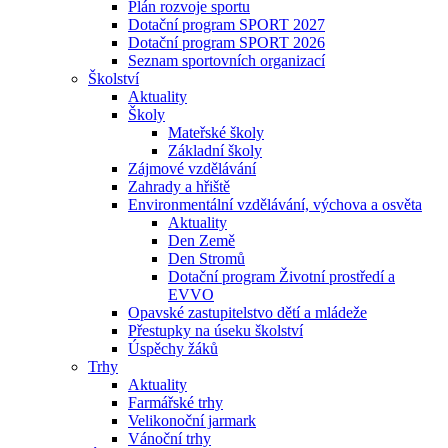
Plán rozvoje sportu
Dotační program SPORT 2027
Dotační program SPORT 2026
Seznam sportovních organizací
Školství
Aktuality
Školy
Mateřské školy
Základní školy
Zájmové vzdělávání
Zahrady a hřiště
Environmentální vzdělávání, výchova a osvěta
Aktuality
Den Země
Den Stromů
Dotační program Životní prostředí a
EVVO
Opavské zastupitelstvo dětí a mládeže
Přestupky na úseku školství
Úspěchy žáků
Trhy
Aktuality
Farmářské trhy
Velikonoční jarmark
Vánoční trhy