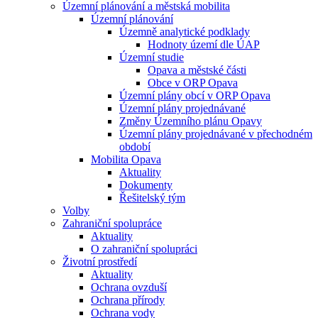
Územní plánování a městská mobilita
Územní plánování
Územně analytické podklady
Hodnoty území dle ÚAP
Územní studie
Opava a městské části
Obce v ORP Opava
Územní plány obcí v ORP Opava
Územní plány projednávané
Změny Územního plánu Opavy
Územní plány projednávané v přechodném
období
Mobilita Opava
Aktuality
Dokumenty
Řešitelský tým
Volby
Zahraniční spolupráce
Aktuality
O zahraniční spolupráci
Životní prostředí
Aktuality
Ochrana ovzduší
Ochrana přírody
Ochrana vody