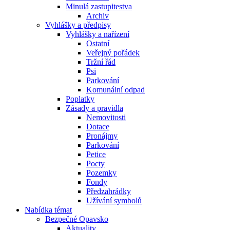
Minulá zastupitestva
Archiv
Vyhlášky a předpisy
Vyhlášky a nařízení
Ostatní
Veřejný pořádek
Tržní řád
Psi
Parkování
Komunální odpad
Poplatky
Zásady a pravidla
Nemovitosti
Dotace
Pronájmy
Parkování
Petice
Pocty
Pozemky
Fondy
Předzahrádky
Užívání symbolů
Nabídka témat
Bezpečné Opavsko
Aktuality