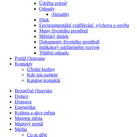
Údržba zeleně
Odpady
Aktuality
Hluk
Environmentální vzdělávání, výchova a osvěta
Mapy životního prostředí
Městský útulek
Dokumenty životního prostředí
Indikátory udržitelného rozvoje
Třídění odpadu
Portál Opavana
Kontakty
Úřední hodiny
Kde nás najdete
Katalog kontaktů
Bezpečné Opavsko
Dotace
Doprava
Energetika
Kultura a akce města
Majetek města
Mapový portál
Média
Co se děje