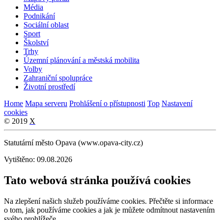
Média
Podnikání
Sociální oblast
Sport
Školství
Trhy
Územní plánování a městská mobilita
Volby
Zahraniční spolupráce
Životní prostředí
Home
Mapa serveru
Prohlášení o přístupnosti
Top
Nastavení
cookies
© 2019
X
Statutární město Opava (www.opava-city.cz)
Vytištěno: 09.08.2026
Tato webová stránka používá cookies
Na zlepšení našich služeb používáme cookies. Přečtěte si informace
o tom, jak používáme cookies a jak je můžete odmítnout nastavením
svého prohlížeče.