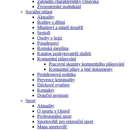
Základní charakteristiky Opavska
Živnostenské podnikání
Sociální oblast
Aktuality
Rodiny s dětmi
Mladiství a mladí dospělí
Senioři
Osoby v krizi
Poradenství
Romská menšina
Katalog poskytovatelů služeb
Komunitní plánování
Pracovní skupiny komunitního plánování
Komunitní plány a jiné dokumenty
Protidrogová politika
Prevence kriminality
Dávkové systémy
Kontakty
Dotační program
Sport
Aktuality
O sportu v Opavě
Profesionální sport
Sportoviště pro rekreační sport
Mapa sportovišť