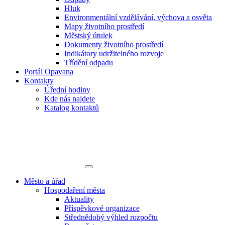
Hluk
Environmentální vzdělávání, výchova a osvěta
Mapy životního prostředí
Městský útulek
Dokumenty životního prostředí
Indikátory udržitelného rozvoje
Třídění odpadu
Portál Opavana
Kontakty
Úřední hodiny
Kde nás najdete
Katalog kontaktů
Město a úřad
Hospodaření města
Aktuality
Příspěvkové organizace
Střednědobý výhled rozpočtu