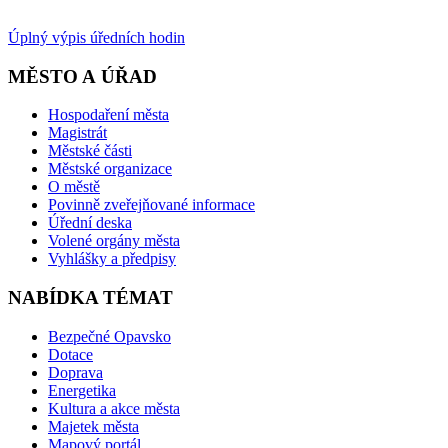
Úplný výpis úředních hodin
MĚSTO A ÚŘAD
Hospodaření města
Magistrát
Městské části
Městské organizace
O městě
Povinně zveřejňované informace
Úřední deska
Volené orgány města
Vyhlášky a předpisy
NABÍDKA TÉMAT
Bezpečné Opavsko
Dotace
Doprava
Energetika
Kultura a akce města
Majetek města
Mapový portál