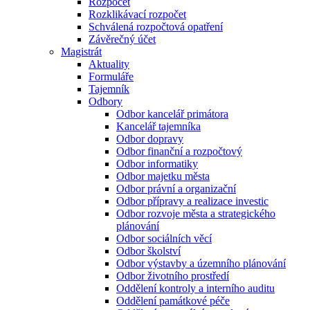
Rozpočet
Rozklikávací rozpočet
Schválená rozpočtová opatření
Závěrečný účet
Magistrát
Aktuality
Formuláře
Tajemník
Odbory
Odbor kancelář primátora
Kancelář tajemníka
Odbor dopravy
Odbor finanční a rozpočtový
Odbor informatiky
Odbor majetku města
Odbor právní a organizační
Odbor přípravy a realizace investic
Odbor rozvoje města a strategického
plánování
Odbor sociálních věcí
Odbor školství
Odbor výstavby a územního plánování
Odbor životního prostředí
Oddělení kontroly a interního auditu
Oddělení památkové péče