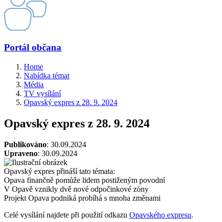
Portál občana
Home
Nabídka témat
Média
TV vysílání
Opavský expres z 28. 9. 2024
Opavský expres z 28. 9. 2024
Publikováno
: 30.09.2024
Upraveno
: 30.09.2024
Opavský expres přináší tato témata:
Opava finančně pomůže lidem postiženým povodní
V Opavě vznikly dvě nové odpočinkové zóny
Projekt Opava podniká probíhá s mnoha změnami
Celé vysílání najdete při použití odkazu
Opavského expresu
.