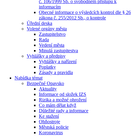
č. 106/1999 Sb. o svobodném přístupu k
informacím
Obecné informace o výsledcích kontrol dle § 26
zákona č. 255/2012 Sb., o kontrole
Úřední deska
Volené orgány města
Zastupitelstvo
Rada
Vedení města
Minulá zastupitestva
Vyhlášky a předpisy
Vyhlášky a nařízení
Poplatky
Zásady a pravidla
Nabídka témat
Bezpečné Opavsko
Aktuality
Informace od složek IZS
Rizika a možné ohrožení
Co mám dělat když
Důležité rady a informace
Ke stažení
Ohňostroje
Městská policie
Koronavirus