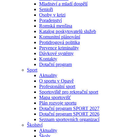
Mladiství a mladí dospělí
Senioři
Osoby v krizi
Poradenství
Romská menšina
Katalog poskytovatelů služeb
Komunitní plánování
Protidrogová politika
Prevence kriminality
Dávkové systémy
Kontakty
Dotační program
Sport
Aktuality
O sportu v Opavě
Profesionální sport
Sportoviště pro rekreační sport
Mapa sportovišť
Plán rozvoje sportu
Dotační program SPORT 2027
Dotační program SPORT 2026
Seznam sportovních organizací
Školství
Aktuality
Školy