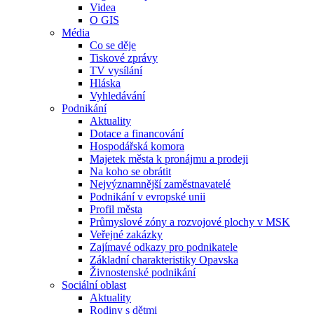
Videa
O GIS
Média
Co se děje
Tiskové zprávy
TV vysílání
Hláska
Vyhledávání
Podnikání
Aktuality
Dotace a financování
Hospodářská komora
Majetek města k pronájmu a prodeji
Na koho se obrátit
Nejvýznamnější zaměstnavatelé
Podnikání v evropské unii
Profil města
Průmyslové zóny a rozvojové plochy v MSK
Veřejné zakázky
Zajímavé odkazy pro podnikatele
Základní charakteristiky Opavska
Živnostenské podnikání
Sociální oblast
Aktuality
Rodiny s dětmi