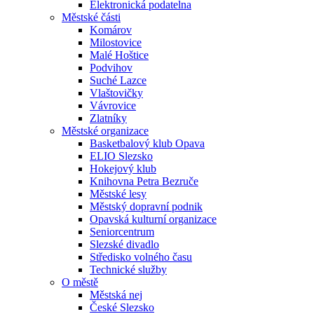
Elektronická podatelna
Městské části
Komárov
Milostovice
Malé Hoštice
Podvihov
Suché Lazce
Vlaštovičky
Vávrovice
Zlatníky
Městské organizace
Basketbalový klub Opava
ELIO Slezsko
Hokejový klub
Knihovna Petra Bezruče
Městské lesy
Městský dopravní podnik
Opavská kulturní organizace
Seniorcentrum
Slezské divadlo
Středisko volného času
Technické služby
O městě
Městská nej
České Slezsko