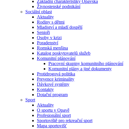
Základní charakteristiky Opavska
Živnostenské podnikání
Sociální oblast
Aktuality
Rodiny s dětmi
Mladiství a mladí dospělí
Senioři
Osoby v krizi
Poradenství
Romská menšina
Katalog poskytovatelů služeb
Komunitní plánování
Pracovní skupiny komunitního plánování
Komunitní plány a jiné dokumenty
Protidrogová politika
Prevence kriminality
Dávkové systémy
Kontakty
Dotační program
Sport
Aktuality
O sportu v Opavě
Profesionální sport
Sportoviště pro rekreační sport
Mapa sportovišť