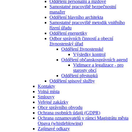
Oddělení personální a mzdové
Samostatné pracoviště bezpečnostní
manažer
Oddělení hlavního architekta
Samostatné pracoviště metodik vnitřního
řízení úřadu
Oddělení energetiky
Odbor správních činností a obecní
živnostenský úřad
Oddělení živnostenské
Výsledky kontrol
Oddělení občanskosprávních agend
Vidimace a legalizace - pro
starosty obcí
Oddělení přestupků
Oddělení spisové služby
Kontakty
Volná místa
Smlouvy
Veřejné zakázky
Obce správního obvodu
Ochrana osobních údajů (GDPR)
Ochrana oznamovatelů v rámci Magistrátu města
Opava (whistleblowing)
Zajímavé odkazy