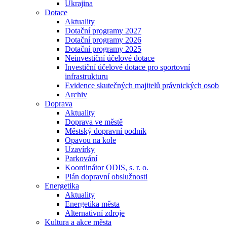
Ukrajina
Dotace
Aktuality
Dotační programy 2027
Dotační programy 2026
Dotační programy 2025
Neinvestiční účelové dotace
Investiční účelové dotace pro sportovní
infrastrukturu
Evidence skutečných majitelů právnických osob
Archiv
Doprava
Aktuality
Doprava ve městě
Městský dopravní podnik
Opavou na kole
Uzavírky
Parkování
Koordinátor ODIS, s. r. o.
Plán dopravní obslužnosti
Energetika
Aktuality
Energetika města
Alternativní zdroje
Kultura a akce města