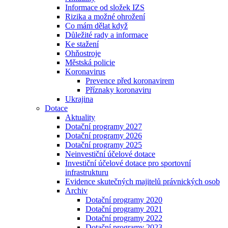
Informace od složek IZS
Rizika a možné ohrožení
Co mám dělat když
Důležité rady a informace
Ke stažení
Ohňostroje
Městská policie
Koronavirus
Prevence před koronavirem
Příznaky koronaviru
Ukrajina
Dotace
Aktuality
Dotační programy 2027
Dotační programy 2026
Dotační programy 2025
Neinvestiční účelové dotace
Investiční účelové dotace pro sportovní
infrastrukturu
Evidence skutečných majitelů právnických osob
Archiv
Dotační programy 2020
Dotační programy 2021
Dotační programy 2022
Dotační programy 2023