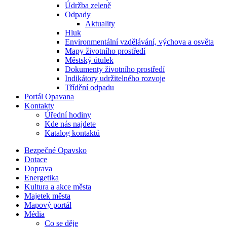
Údržba zeleně
Odpady
Aktuality
Hluk
Environmentální vzdělávání, výchova a osvěta
Mapy životního prostředí
Městský útulek
Dokumenty životního prostředí
Indikátory udržitelného rozvoje
Třídění odpadu
Portál Opavana
Kontakty
Úřední hodiny
Kde nás najdete
Katalog kontaktů
Bezpečné Opavsko
Dotace
Doprava
Energetika
Kultura a akce města
Majetek města
Mapový portál
Média
Co se děje