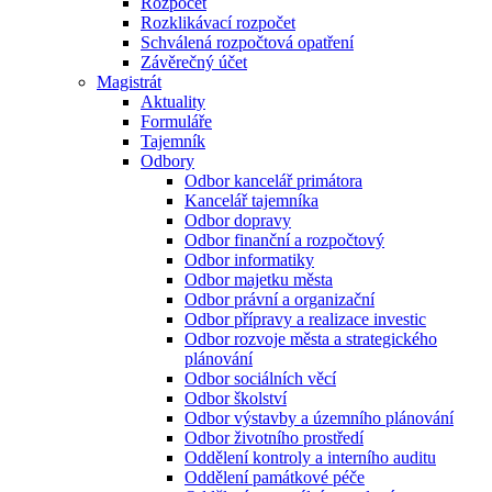
Rozpočet
Rozklikávací rozpočet
Schválená rozpočtová opatření
Závěrečný účet
Magistrát
Aktuality
Formuláře
Tajemník
Odbory
Odbor kancelář primátora
Kancelář tajemníka
Odbor dopravy
Odbor finanční a rozpočtový
Odbor informatiky
Odbor majetku města
Odbor právní a organizační
Odbor přípravy a realizace investic
Odbor rozvoje města a strategického
plánování
Odbor sociálních věcí
Odbor školství
Odbor výstavby a územního plánování
Odbor životního prostředí
Oddělení kontroly a interního auditu
Oddělení památkové péče