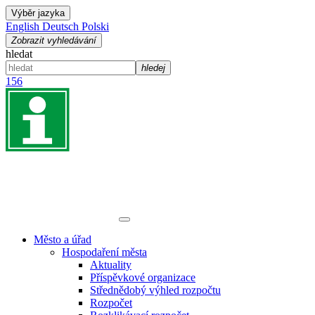
Výběr jazyka
English
Deutsch
Polski
Zobrazit vyhledávání
hledat
hledej
156
Město a úřad
Hospodaření města
Aktuality
Příspěvkové organizace
Střednědobý výhled rozpočtu
Rozpočet