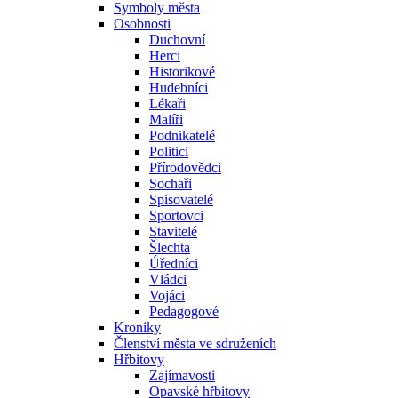
Symboly města
Osobnosti
Duchovní
Herci
Historikové
Hudebníci
Lékaři
Malíři
Podnikatelé
Politici
Přírodovědci
Sochaři
Spisovatelé
Sportovci
Stavitelé
Šlechta
Úředníci
Vládci
Vojáci
Pedagogové
Kroniky
Členství města ve sdruženích
Hřbitovy
Zajímavosti
Opavské hřbitovy