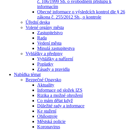
č. 106/1999 Sb. o svobodném přístupu k
informacím
Obecné informace o výsledcích kontrol dle § 26
zákona č. 255/2012 Sb., o kontrole
Úřední deska
Volené orgány města
Zastupitelstvo
Rada
Vedení města
Minulá zastupitestva
Vyhlášky a předpisy
Vyhlášky a nařízení
Poplatky
Zásady a pravidla
Nabídka témat
Bezpečné Opavsko
Aktuality
Informace od složek IZS
Rizika a možné ohrožení
Co mám dělat když
Důležité rady a informace
Ke stažení
Ohňostroje
Městská policie
Koronavirus