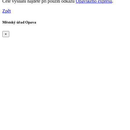
Celé vysílání najdete při použití odkazu
Opavského expresu
.
Zpět
Městský úřad Opava
×