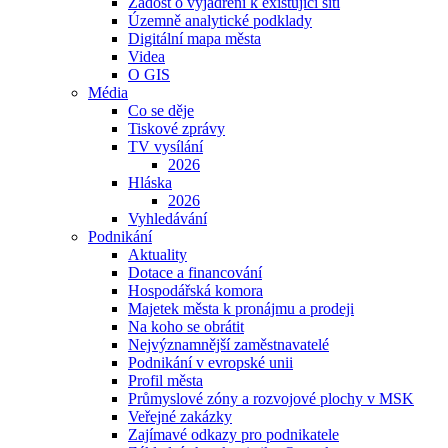
Žádost o vyjádření k existující síti
Územně analytické podklady
Digitální mapa města
Videa
O GIS
Média
Co se děje
Tiskové zprávy
TV vysílání
2026
Hláska
2026
Vyhledávání
Podnikání
Aktuality
Dotace a financování
Hospodářská komora
Majetek města k pronájmu a prodeji
Na koho se obrátit
Nejvýznamnější zaměstnavatelé
Podnikání v evropské unii
Profil města
Průmyslové zóny a rozvojové plochy v MSK
Veřejné zakázky
Zajímavé odkazy pro podnikatele