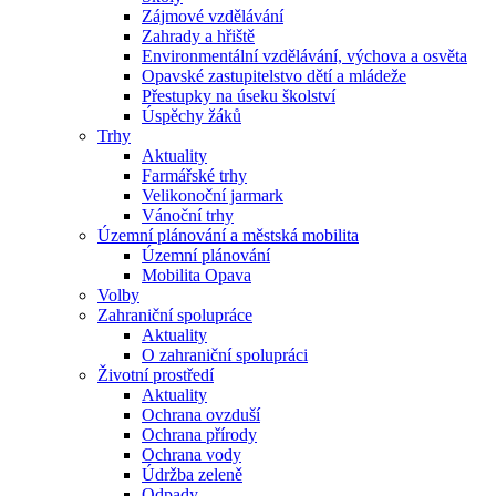
Zájmové vzdělávání
Zahrady a hřiště
Environmentální vzdělávání, výchova a osvěta
Opavské zastupitelstvo dětí a mládeže
Přestupky na úseku školství
Úspěchy žáků
Trhy
Aktuality
Farmářské trhy
Velikonoční jarmark
Vánoční trhy
Územní plánování a městská mobilita
Územní plánování
Mobilita Opava
Volby
Zahraniční spolupráce
Aktuality
O zahraniční spolupráci
Životní prostředí
Aktuality
Ochrana ovzduší
Ochrana přírody
Ochrana vody
Údržba zeleně
Odpady