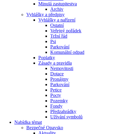
Minulá zastupitestva
Archiv
Vyhlášky a předpisy
Vyhlášky a nařízení
Ostatní
Veřejný pořádek
Tržní řád
Psi
Parkování
Komunální odpad
Poplatky
Zásady a pravidla
Nemovitosti
Dotace
Pronájmy
Parkování
Petice
Pocty
Pozemky
Fondy
Předzahrádky
Užívání symbolů
Nabídka témat
Bezpečné Opavsko
Aktuality