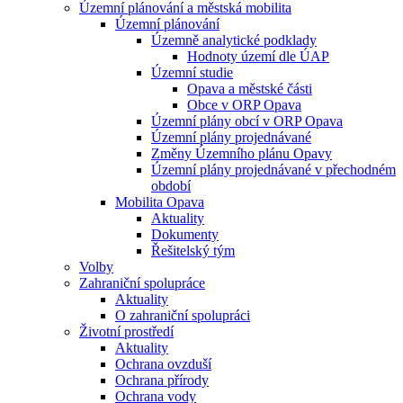
Územní plánování a městská mobilita
Územní plánování
Územně analytické podklady
Hodnoty území dle ÚAP
Územní studie
Opava a městské části
Obce v ORP Opava
Územní plány obcí v ORP Opava
Územní plány projednávané
Změny Územního plánu Opavy
Územní plány projednávané v přechodném
období
Mobilita Opava
Aktuality
Dokumenty
Řešitelský tým
Volby
Zahraniční spolupráce
Aktuality
O zahraniční spolupráci
Životní prostředí
Aktuality
Ochrana ovzduší
Ochrana přírody
Ochrana vody