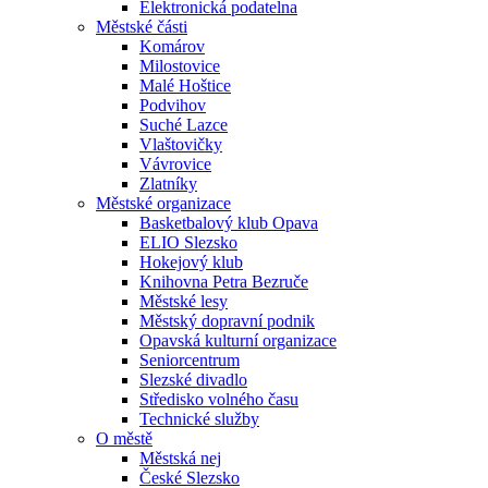
Elektronická podatelna
Městské části
Komárov
Milostovice
Malé Hoštice
Podvihov
Suché Lazce
Vlaštovičky
Vávrovice
Zlatníky
Městské organizace
Basketbalový klub Opava
ELIO Slezsko
Hokejový klub
Knihovna Petra Bezruče
Městské lesy
Městský dopravní podnik
Opavská kulturní organizace
Seniorcentrum
Slezské divadlo
Středisko volného času
Technické služby
O městě
Městská nej
České Slezsko