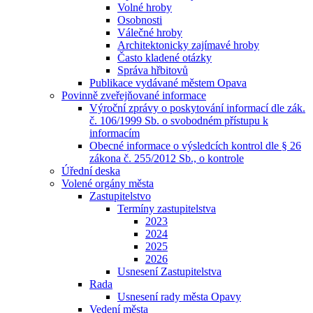
Volné hroby
Osobnosti
Válečné hroby
Architektonicky zajímavé hroby
Často kladené otázky
Správa hřbitovů
Publikace vydávané městem Opava
Povinně zveřejňované informace
Výroční zprávy o poskytování informací dle zák.
č. 106/1999 Sb. o svobodném přístupu k
informacím
Obecné informace o výsledcích kontrol dle § 26
zákona č. 255/2012 Sb., o kontrole
Úřední deska
Volené orgány města
Zastupitelstvo
Termíny zastupitelstva
2023
2024
2025
2026
Usnesení Zastupitelstva
Rada
Usnesení rady města Opavy
Vedení města