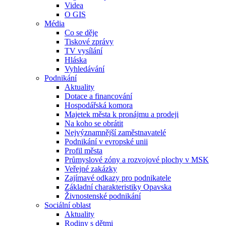
Videa
O GIS
Média
Co se děje
Tiskové zprávy
TV vysílání
Hláska
Vyhledávání
Podnikání
Aktuality
Dotace a financování
Hospodářská komora
Majetek města k pronájmu a prodeji
Na koho se obrátit
Nejvýznamnější zaměstnavatelé
Podnikání v evropské unii
Profil města
Průmyslové zóny a rozvojové plochy v MSK
Veřejné zakázky
Zajímavé odkazy pro podnikatele
Základní charakteristiky Opavska
Živnostenské podnikání
Sociální oblast
Aktuality
Rodiny s dětmi