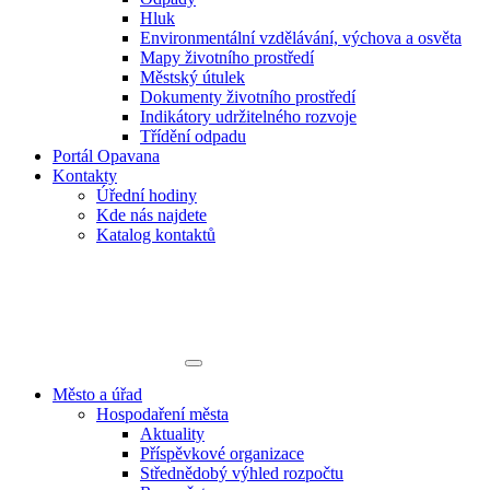
Hluk
Environmentální vzdělávání, výchova a osvěta
Mapy životního prostředí
Městský útulek
Dokumenty životního prostředí
Indikátory udržitelného rozvoje
Třídění odpadu
Portál Opavana
Kontakty
Úřední hodiny
Kde nás najdete
Katalog kontaktů
Město a úřad
Hospodaření města
Aktuality
Příspěvkové organizace
Střednědobý výhled rozpočtu