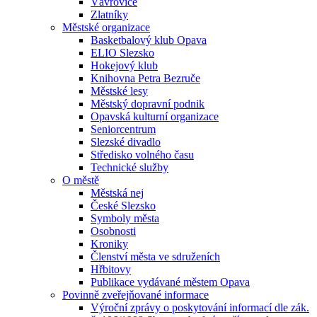
Vávrovice
Zlatníky
Městské organizace
Basketbalový klub Opava
ELIO Slezsko
Hokejový klub
Knihovna Petra Bezruče
Městské lesy
Městský dopravní podnik
Opavská kulturní organizace
Seniorcentrum
Slezské divadlo
Středisko volného času
Technické služby
O městě
Městská nej
České Slezsko
Symboly města
Osobnosti
Kroniky
Členství města ve sdruženích
Hřbitovy
Publikace vydávané městem Opava
Povinně zveřejňované informace
Výroční zprávy o poskytování informací dle zák.