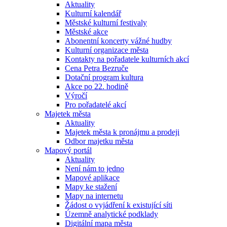
Aktuality
Kulturní kalendář
Městské kulturní festivaly
Městské akce
Abonentní koncerty vážné hudby
Kulturní organizace města
Kontakty na pořadatele kulturních akcí
Cena Petra Bezruče
Dotační program kultura
Akce po 22. hodině
Výročí
Pro pořadatelé akcí
Majetek města
Aktuality
Majetek města k pronájmu a prodeji
Odbor majetku města
Mapový portál
Aktuality
Není nám to jedno
Mapové aplikace
Mapy ke stažení
Mapy na internetu
Žádost o vyjádření k existující síti
Územně analytické podklady
Digitální mapa města