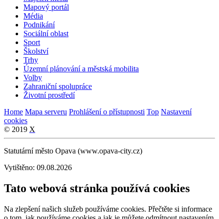
Mapový portál
Média
Podnikání
Sociální oblast
Sport
Školství
Trhy
Územní plánování a městská mobilita
Volby
Zahraniční spolupráce
Životní prostředí
Home
Mapa serveru
Prohlášení o přístupnosti
Top
Nastavení
cookies
© 2019
X
Statutární město Opava (www.opava-city.cz)
Vytištěno: 09.08.2026
Tato webová stránka používá cookies
Na zlepšení našich služeb používáme cookies. Přečtěte si informace
o tom, jak používáme cookies a jak je můžete odmítnout nastavením