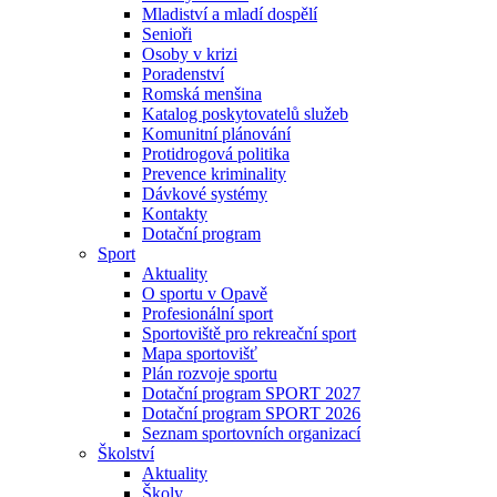
Mladiství a mladí dospělí
Senioři
Osoby v krizi
Poradenství
Romská menšina
Katalog poskytovatelů služeb
Komunitní plánování
Protidrogová politika
Prevence kriminality
Dávkové systémy
Kontakty
Dotační program
Sport
Aktuality
O sportu v Opavě
Profesionální sport
Sportoviště pro rekreační sport
Mapa sportovišť
Plán rozvoje sportu
Dotační program SPORT 2027
Dotační program SPORT 2026
Seznam sportovních organizací
Školství
Aktuality
Školy