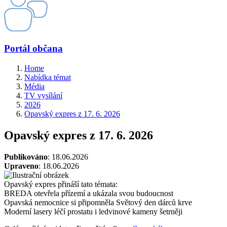
Portál občana
Home
Nabídka témat
Média
TV vysílání
2026
Opavský expres z 17. 6. 2026
Opavský expres z 17. 6. 2026
Publikováno
: 18.06.2026
Upraveno
: 18.06.2026
Opavský expres přináší tato témata:
BREDA otevřela přízemí a ukázala svou budoucnost
Opavská nemocnice si připomněla Světový den dárců krve
Moderní lasery léčí prostatu i ledvinové kameny šetrněji