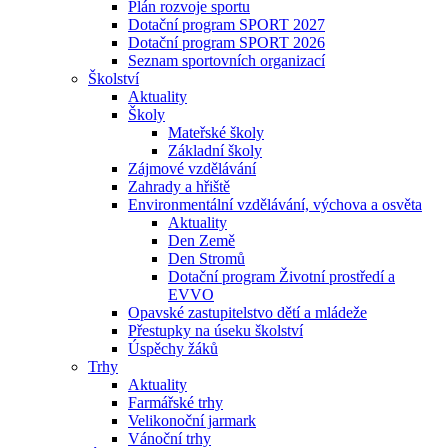
Plán rozvoje sportu
Dotační program SPORT 2027
Dotační program SPORT 2026
Seznam sportovních organizací
Školství
Aktuality
Školy
Mateřské školy
Základní školy
Zájmové vzdělávání
Zahrady a hřiště
Environmentální vzdělávání, výchova a osvěta
Aktuality
Den Země
Den Stromů
Dotační program Životní prostředí a
EVVO
Opavské zastupitelstvo dětí a mládeže
Přestupky na úseku školství
Úspěchy žáků
Trhy
Aktuality
Farmářské trhy
Velikonoční jarmark
Vánoční trhy