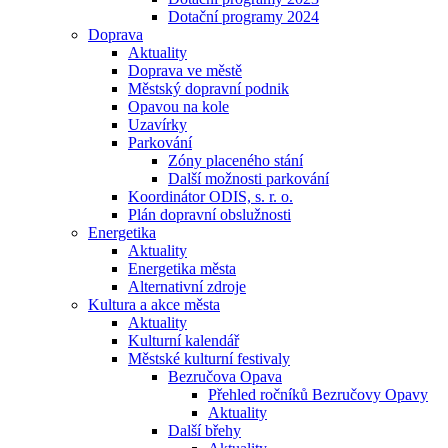
Dotační programy 2024
Doprava
Aktuality
Doprava ve městě
Městský dopravní podnik
Opavou na kole
Uzavírky
Parkování
Zóny placeného stání
Další možnosti parkování
Koordinátor ODIS, s. r. o.
Plán dopravní obslužnosti
Energetika
Aktuality
Energetika města
Alternativní zdroje
Kultura a akce města
Aktuality
Kulturní kalendář
Městské kulturní festivaly
Bezručova Opava
Přehled ročníků Bezručovy Opavy
Aktuality
Další břehy