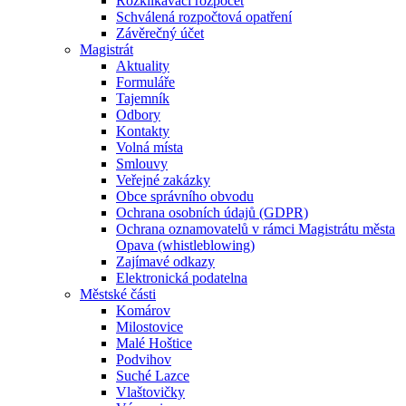
Rozklikávací rozpočet
Schválená rozpočtová opatření
Závěrečný účet
Magistrát
Aktuality
Formuláře
Tajemník
Odbory
Kontakty
Volná místa
Smlouvy
Veřejné zakázky
Obce správního obvodu
Ochrana osobních údajů (GDPR)
Ochrana oznamovatelů v rámci Magistrátu města
Opava (whistleblowing)
Zajímavé odkazy
Elektronická podatelna
Městské části
Komárov
Milostovice
Malé Hoštice
Podvihov
Suché Lazce
Vlaštovičky