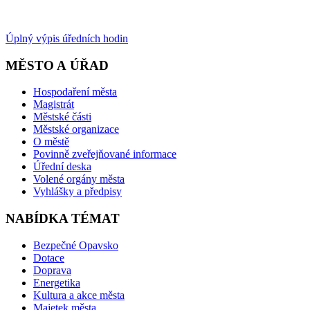
Úplný výpis úředních hodin
MĚSTO A ÚŘAD
Hospodaření města
Magistrát
Městské části
Městské organizace
O městě
Povinně zveřejňované informace
Úřední deska
Volené orgány města
Vyhlášky a předpisy
NABÍDKA TÉMAT
Bezpečné Opavsko
Dotace
Doprava
Energetika
Kultura a akce města
Majetek města