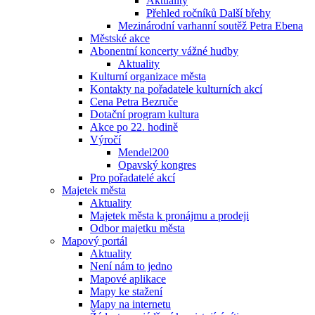
Aktuality
Přehled ročníků Další břehy
Mezinárodní varhanní soutěž Petra Ebena
Městské akce
Abonentní koncerty vážné hudby
Aktuality
Kulturní organizace města
Kontakty na pořadatele kulturních akcí
Cena Petra Bezruče
Dotační program kultura
Akce po 22. hodině
Výročí
Mendel200
Opavský kongres
Pro pořadatelé akcí
Majetek města
Aktuality
Majetek města k pronájmu a prodeji
Odbor majetku města
Mapový portál
Aktuality
Není nám to jedno
Mapové aplikace
Mapy ke stažení
Mapy na internetu