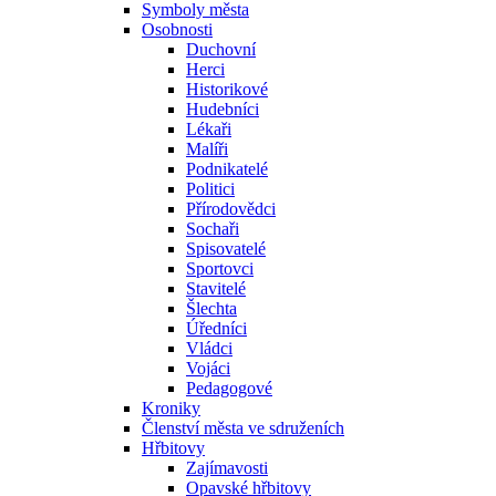
Symboly města
Osobnosti
Duchovní
Herci
Historikové
Hudebníci
Lékaři
Malíři
Podnikatelé
Politici
Přírodovědci
Sochaři
Spisovatelé
Sportovci
Stavitelé
Šlechta
Úředníci
Vládci
Vojáci
Pedagogové
Kroniky
Členství města ve sdruženích
Hřbitovy
Zajímavosti
Opavské hřbitovy