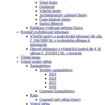
Volné hroby
Osobnosti
Válečné hroby
Architektonicky zajímavé hroby
Často kladené otázky
Správa hřbitovů
Publikace vydávané městem Opava
Povinně zveřejňované informace
Výroční zprávy o poskytování informací dle zák.
č. 106/1999 Sb. o svobodném přístupu k
informacím
Obecné informace o výsledcích kontrol dle § 26
zákona č. 255/2012 Sb., o kontrole
Úřední deska
Volené orgány města
Zastupitelstvo
Termíny zastupitelstva
2023
2024
2025
2026
Usnesení Zastupitelstva
Rada
Usnesení rady města Opavy
Vedení města