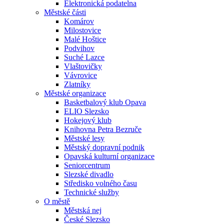
Elektronická podatelna
Městské části
Komárov
Milostovice
Malé Hoštice
Podvihov
Suché Lazce
Vlaštovičky
Vávrovice
Zlatníky
Městské organizace
Basketbalový klub Opava
ELIO Slezsko
Hokejový klub
Knihovna Petra Bezruče
Městské lesy
Městský dopravní podnik
Opavská kulturní organizace
Seniorcentrum
Slezské divadlo
Středisko volného času
Technické služby
O městě
Městská nej
České Slezsko