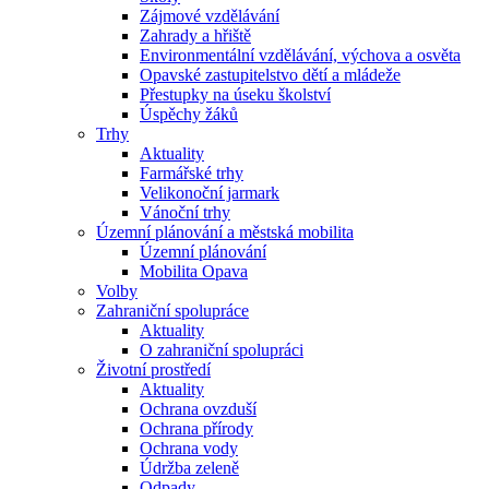
Zájmové vzdělávání
Zahrady a hřiště
Environmentální vzdělávání, výchova a osvěta
Opavské zastupitelstvo dětí a mládeže
Přestupky na úseku školství
Úspěchy žáků
Trhy
Aktuality
Farmářské trhy
Velikonoční jarmark
Vánoční trhy
Územní plánování a městská mobilita
Územní plánování
Mobilita Opava
Volby
Zahraniční spolupráce
Aktuality
O zahraniční spolupráci
Životní prostředí
Aktuality
Ochrana ovzduší
Ochrana přírody
Ochrana vody
Údržba zeleně
Odpady