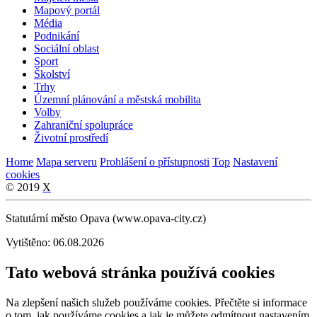
Mapový portál
Média
Podnikání
Sociální oblast
Sport
Školství
Trhy
Územní plánování a městská mobilita
Volby
Zahraniční spolupráce
Životní prostředí
Home
Mapa serveru
Prohlášení o přístupnosti
Top
Nastavení
cookies
© 2019
X
Statutární město Opava (www.opava-city.cz)
Vytištěno: 06.08.2026
Tato webová stránka používá cookies
Na zlepšení našich služeb používáme cookies. Přečtěte si informace
o tom, jak používáme cookies a jak je můžete odmítnout nastavením