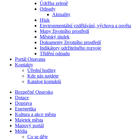
Údržba zeleně
Odpady
Aktuality
Hluk
Environmentální vzdělávání, výchova a osvěta
Mapy životního prostředí
Městský útulek
Dokumenty životního prostředí
Indikátory udržitelného rozvoje
Třídění odpadu
Portál Opavana
Kontakty
Úřední hodiny
Kde nás najdete
Katalog kontaktů
Bezpečné Opavsko
Dotace
Doprava
Energetika
Kultura a akce města
Majetek města
Mapový portál
Média
Co se děje