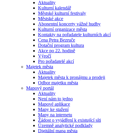
Aktuality
Kulturní kalendář
Městské kulturní festivaly
Městské akce
Abonentní koncerty vážné hudby
Kulturní organizace města
Kontakty na pořadatele kulturních akcí
Cena Petra Bezruče
Dotační program kultura
Akce po 22. hodině
Výročí
Pro pořadatelé akcí
Majetek města
Aktuality
Majetek města k pronájmu a prodeji
Odbor majetku města
Mapový portál
Aktuality
Není nám to jedno
Mapové aplikace
Mapy ke stažení
Mapy na internetu
Žádost o vyjádření k existující síti
Územně analytické podklady
Digitální mapa města