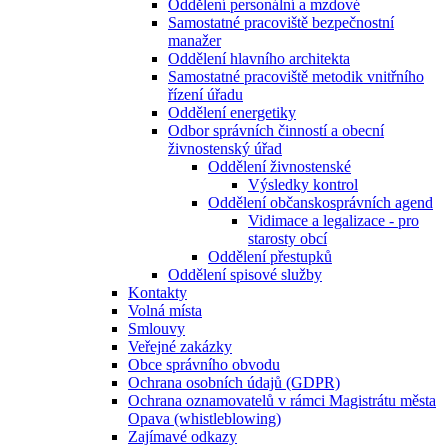
Oddělení personální a mzdové
Samostatné pracoviště bezpečnostní
manažer
Oddělení hlavního architekta
Samostatné pracoviště metodik vnitřního
řízení úřadu
Oddělení energetiky
Odbor správních činností a obecní
živnostenský úřad
Oddělení živnostenské
Výsledky kontrol
Oddělení občanskosprávních agend
Vidimace a legalizace - pro
starosty obcí
Oddělení přestupků
Oddělení spisové služby
Kontakty
Volná místa
Smlouvy
Veřejné zakázky
Obce správního obvodu
Ochrana osobních údajů (GDPR)
Ochrana oznamovatelů v rámci Magistrátu města
Opava (whistleblowing)
Zajímavé odkazy