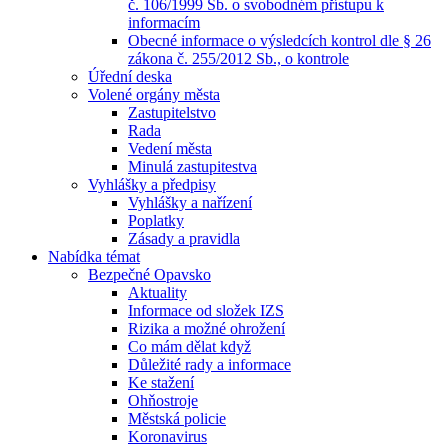
č. 106/1999 Sb. o svobodném přístupu k
informacím
Obecné informace o výsledcích kontrol dle § 26
zákona č. 255/2012 Sb., o kontrole
Úřední deska
Volené orgány města
Zastupitelstvo
Rada
Vedení města
Minulá zastupitestva
Vyhlášky a předpisy
Vyhlášky a nařízení
Poplatky
Zásady a pravidla
Nabídka témat
Bezpečné Opavsko
Aktuality
Informace od složek IZS
Rizika a možné ohrožení
Co mám dělat když
Důležité rady a informace
Ke stažení
Ohňostroje
Městská policie
Koronavirus