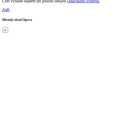
Celé vysílání najdete při použití odkazu
Opavského expresu
.
Zpět
Městský úřad Opava
×