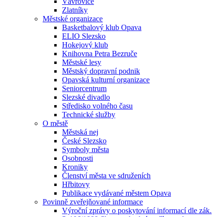
Vávrovice
Zlatníky
Městské organizace
Basketbalový klub Opava
ELIO Slezsko
Hokejový klub
Knihovna Petra Bezruče
Městské lesy
Městský dopravní podnik
Opavská kulturní organizace
Seniorcentrum
Slezské divadlo
Středisko volného času
Technické služby
O městě
Městská nej
České Slezsko
Symboly města
Osobnosti
Kroniky
Členství města ve sdruženích
Hřbitovy
Publikace vydávané městem Opava
Povinně zveřejňované informace
Výroční zprávy o poskytování informací dle zák.