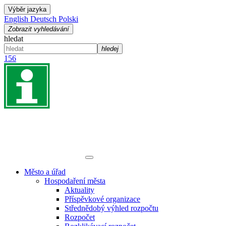
Výběr jazyka
English
Deutsch
Polski
Zobrazit vyhledávání
hledat
hledej
156
Město a úřad
Hospodaření města
Aktuality
Příspěvkové organizace
Střednědobý výhled rozpočtu
Rozpočet