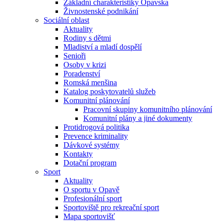
Základní charakteristiky Opavska
Živnostenské podnikání
Sociální oblast
Aktuality
Rodiny s dětmi
Mladiství a mladí dospělí
Senioři
Osoby v krizi
Poradenství
Romská menšina
Katalog poskytovatelů služeb
Komunitní plánování
Pracovní skupiny komunitního plánování
Komunitní plány a jiné dokumenty
Protidrogová politika
Prevence kriminality
Dávkové systémy
Kontakty
Dotační program
Sport
Aktuality
O sportu v Opavě
Profesionální sport
Sportoviště pro rekreační sport
Mapa sportovišť