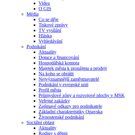
Videa
O GIS
Média
Co se děje
Tiskové zprávy
TV vysílání
Hláska
Vyhledávání
Podnikání
Aktuality
Dotace a financování
Hospodářská komora
Majetek města k pronájmu a prodeji
Na koho se obrátit
Nejvýznamnější zaměstnavatelé
Podnikání v evropské unii
Profil města
Průmyslové zóny a rozvojové plochy v MSK
Veřejné zakázky
Zajímavé odkazy pro podnikatele
Základní charakteristiky Opavska
Živnostenské podnikání
Sociální oblast
Aktuality
Rodiny s dětmi