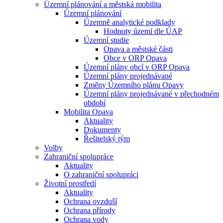
Územní plánování a městská mobilita
Územní plánování
Územně analytické podklady
Hodnoty území dle ÚAP
Územní studie
Opava a městské části
Obce v ORP Opava
Územní plány obcí v ORP Opava
Územní plány projednávané
Změny Územního plánu Opavy
Územní plány projednávané v přechodném
období
Mobilita Opava
Aktuality
Dokumenty
Řešitelský tým
Volby
Zahraniční spolupráce
Aktuality
O zahraniční spolupráci
Životní prostředí
Aktuality
Ochrana ovzduší
Ochrana přírody
Ochrana vody