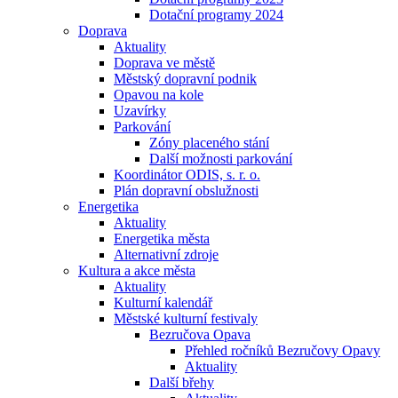
Dotační programy 2024
Doprava
Aktuality
Doprava ve městě
Městský dopravní podnik
Opavou na kole
Uzavírky
Parkování
Zóny placeného stání
Další možnosti parkování
Koordinátor ODIS, s. r. o.
Plán dopravní obslužnosti
Energetika
Aktuality
Energetika města
Alternativní zdroje
Kultura a akce města
Aktuality
Kulturní kalendář
Městské kulturní festivaly
Bezručova Opava
Přehled ročníků Bezručovy Opavy
Aktuality
Další břehy