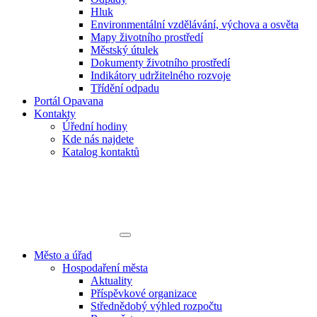
Hluk
Environmentální vzdělávání, výchova a osvěta
Mapy životního prostředí
Městský útulek
Dokumenty životního prostředí
Indikátory udržitelného rozvoje
Třídění odpadu
Portál Opavana
Kontakty
Úřední hodiny
Kde nás najdete
Katalog kontaktů
Město a úřad
Hospodaření města
Aktuality
Příspěvkové organizace
Střednědobý výhled rozpočtu