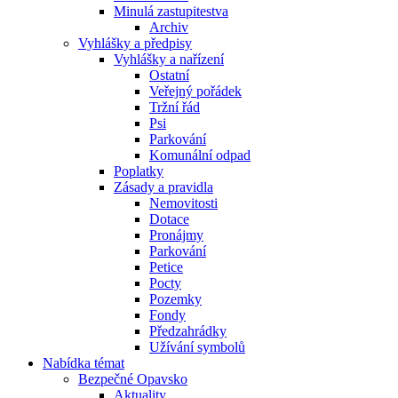
Minulá zastupitestva
Archiv
Vyhlášky a předpisy
Vyhlášky a nařízení
Ostatní
Veřejný pořádek
Tržní řád
Psi
Parkování
Komunální odpad
Poplatky
Zásady a pravidla
Nemovitosti
Dotace
Pronájmy
Parkování
Petice
Pocty
Pozemky
Fondy
Předzahrádky
Užívání symbolů
Nabídka témat
Bezpečné Opavsko
Aktuality