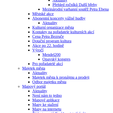
Aktuality
Přehled ročníků Další břehy
Mezinárodní varhanní soutěž Petra Ebena
Městské akce
Abonentní koncerty vážné hudby
Aktuality
Kulturní organizace města
Kontakty na pořadatele kulturních akcí
Cena Petra Bezruče
Dotační program kultura
Akce po 22. hodině
Výročí
Mendel200
Opavský kongres
Pro pořadatelé akcí
Majetek města
Aktuality
Majetek města k pronájmu a prodeji
Odbor majetku města
Mapový portál
Aktuality
Není nám to jedno
Mapové aplikace
Mapy ke stažení
Mapy na internetu