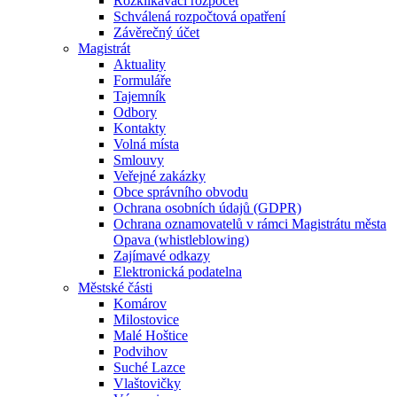
Rozklikávací rozpočet
Schválená rozpočtová opatření
Závěrečný účet
Magistrát
Aktuality
Formuláře
Tajemník
Odbory
Kontakty
Volná místa
Smlouvy
Veřejné zakázky
Obce správního obvodu
Ochrana osobních údajů (GDPR)
Ochrana oznamovatelů v rámci Magistrátu města
Opava (whistleblowing)
Zajímavé odkazy
Elektronická podatelna
Městské části
Komárov
Milostovice
Malé Hoštice
Podvihov
Suché Lazce
Vlaštovičky