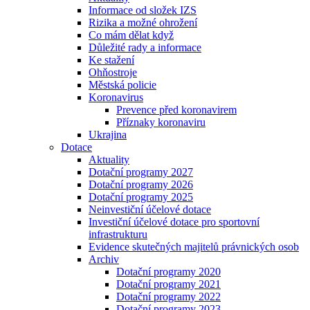
Informace od složek IZS
Rizika a možné ohrožení
Co mám dělat když
Důležité rady a informace
Ke stažení
Ohňostroje
Městská policie
Koronavirus
Prevence před koronavirem
Příznaky koronaviru
Ukrajina
Dotace
Aktuality
Dotační programy 2027
Dotační programy 2026
Dotační programy 2025
Neinvestiční účelové dotace
Investiční účelové dotace pro sportovní
infrastrukturu
Evidence skutečných majitelů právnických osob
Archiv
Dotační programy 2020
Dotační programy 2021
Dotační programy 2022
Dotační programy 2023