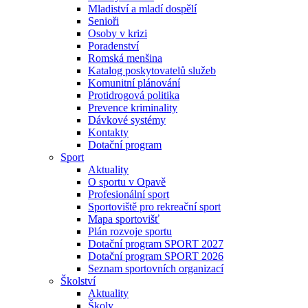
Mladiství a mladí dospělí
Senioři
Osoby v krizi
Poradenství
Romská menšina
Katalog poskytovatelů služeb
Komunitní plánování
Protidrogová politika
Prevence kriminality
Dávkové systémy
Kontakty
Dotační program
Sport
Aktuality
O sportu v Opavě
Profesionální sport
Sportoviště pro rekreační sport
Mapa sportovišť
Plán rozvoje sportu
Dotační program SPORT 2027
Dotační program SPORT 2026
Seznam sportovních organizací
Školství
Aktuality
Školy