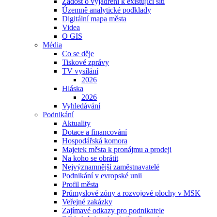
Žádost o vyjádření k existující síti
Územně analytické podklady
Digitální mapa města
Videa
O GIS
Média
Co se děje
Tiskové zprávy
TV vysílání
2026
Hláska
2026
Vyhledávání
Podnikání
Aktuality
Dotace a financování
Hospodářská komora
Majetek města k pronájmu a prodeji
Na koho se obrátit
Nejvýznamnější zaměstnavatelé
Podnikání v evropské unii
Profil města
Průmyslové zóny a rozvojové plochy v MSK
Veřejné zakázky
Zajímavé odkazy pro podnikatele