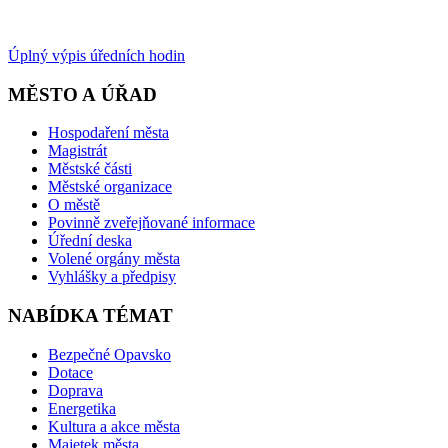
Úplný výpis úředních hodin
MĚSTO A ÚŘAD
Hospodaření města
Magistrát
Městské části
Městské organizace
O městě
Povinně zveřejňované informace
Úřední deska
Volené orgány města
Vyhlášky a předpisy
NABÍDKA TÉMAT
Bezpečné Opavsko
Dotace
Doprava
Energetika
Kultura a akce města
Majetek města