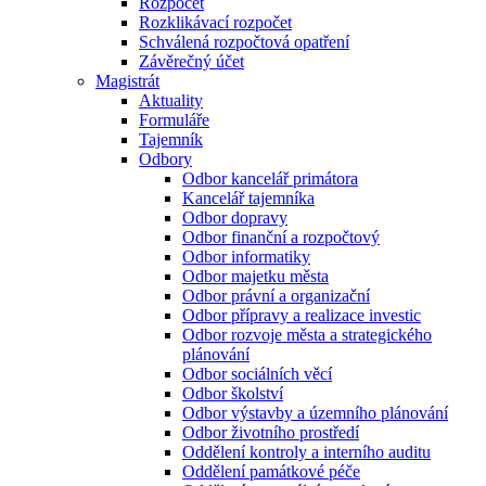
Rozpočet
Rozklikávací rozpočet
Schválená rozpočtová opatření
Závěrečný účet
Magistrát
Aktuality
Formuláře
Tajemník
Odbory
Odbor kancelář primátora
Kancelář tajemníka
Odbor dopravy
Odbor finanční a rozpočtový
Odbor informatiky
Odbor majetku města
Odbor právní a organizační
Odbor přípravy a realizace investic
Odbor rozvoje města a strategického
plánování
Odbor sociálních věcí
Odbor školství
Odbor výstavby a územního plánování
Odbor životního prostředí
Oddělení kontroly a interního auditu
Oddělení památkové péče