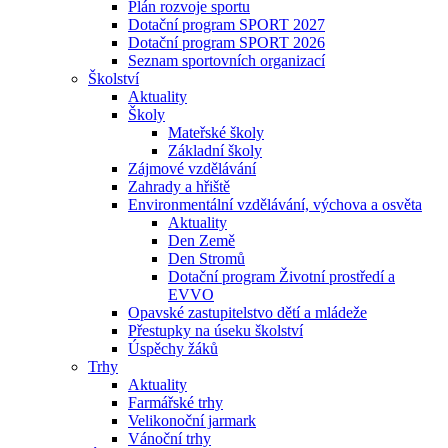
Plán rozvoje sportu
Dotační program SPORT 2027
Dotační program SPORT 2026
Seznam sportovních organizací
Školství
Aktuality
Školy
Mateřské školy
Základní školy
Zájmové vzdělávání
Zahrady a hřiště
Environmentální vzdělávání, výchova a osvěta
Aktuality
Den Země
Den Stromů
Dotační program Životní prostředí a
EVVO
Opavské zastupitelstvo dětí a mládeže
Přestupky na úseku školství
Úspěchy žáků
Trhy
Aktuality
Farmářské trhy
Velikonoční jarmark
Vánoční trhy