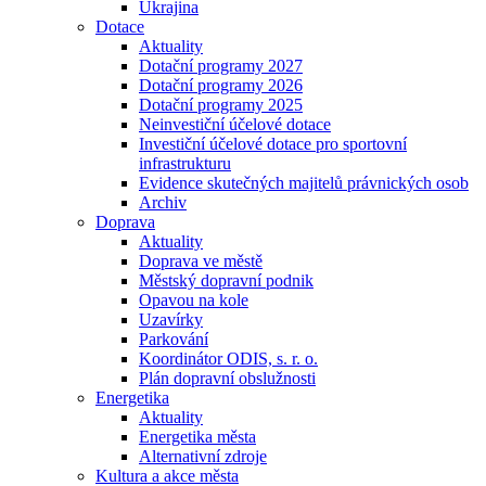
Ukrajina
Dotace
Aktuality
Dotační programy 2027
Dotační programy 2026
Dotační programy 2025
Neinvestiční účelové dotace
Investiční účelové dotace pro sportovní
infrastrukturu
Evidence skutečných majitelů právnických osob
Archiv
Doprava
Aktuality
Doprava ve městě
Městský dopravní podnik
Opavou na kole
Uzavírky
Parkování
Koordinátor ODIS, s. r. o.
Plán dopravní obslužnosti
Energetika
Aktuality
Energetika města
Alternativní zdroje
Kultura a akce města