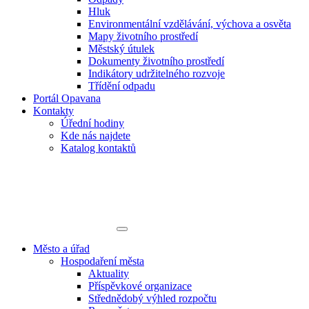
Hluk
Environmentální vzdělávání, výchova a osvěta
Mapy životního prostředí
Městský útulek
Dokumenty životního prostředí
Indikátory udržitelného rozvoje
Třídění odpadu
Portál Opavana
Kontakty
Úřední hodiny
Kde nás najdete
Katalog kontaktů
Město a úřad
Hospodaření města
Aktuality
Příspěvkové organizace
Střednědobý výhled rozpočtu