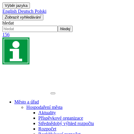
Výběr jazyka
English
Deutsch
Polski
Zobrazit vyhledávání
hledat
hledej
156
Město a úřad
Hospodaření města
Aktuality
Příspěvkové organizace
Střednědobý výhled rozpočtu
Rozpočet