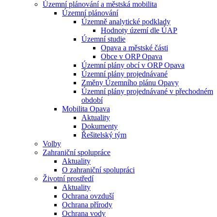
Územní plánování a městská mobilita
Územní plánování
Územně analytické podklady
Hodnoty území dle ÚAP
Územní studie
Opava a městské části
Obce v ORP Opava
Územní plány obcí v ORP Opava
Územní plány projednávané
Změny Územního plánu Opavy
Územní plány projednávané v přechodném
období
Mobilita Opava
Aktuality
Dokumenty
Řešitelský tým
Volby
Zahraniční spolupráce
Aktuality
O zahraniční spolupráci
Životní prostředí
Aktuality
Ochrana ovzduší
Ochrana přírody
Ochrana vody