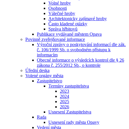
Volné hroby
Osobnosti
Válečné hroby
Architektonicky zajímavé hroby
Často kladené otázky
Správa hřbitovů
Publikace vydávané městem Opava
Povinně zveřejňované informace
Výroční zprávy o poskytování informací dle zák.
č. 106/1999 Sb. o svobodném přístupu k
informacím
Obecné informace o výsledcích kontrol dle § 26
zákona č. 255/2012 Sb., o kontrole
Úřední deska
Volené orgány města
Zastupitelstvo
Termíny zastupitelstva
2023
2024
2025
2026
Usnesení Zastupitelstva
Rada
Usnesení rady města Opavy
Vedení města