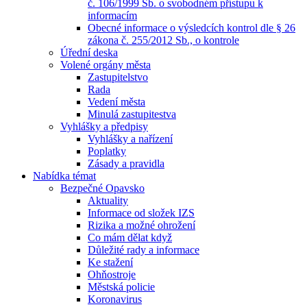
č. 106/1999 Sb. o svobodném přístupu k
informacím
Obecné informace o výsledcích kontrol dle § 26
zákona č. 255/2012 Sb., o kontrole
Úřední deska
Volené orgány města
Zastupitelstvo
Rada
Vedení města
Minulá zastupitestva
Vyhlášky a předpisy
Vyhlášky a nařízení
Poplatky
Zásady a pravidla
Nabídka témat
Bezpečné Opavsko
Aktuality
Informace od složek IZS
Rizika a možné ohrožení
Co mám dělat když
Důležité rady a informace
Ke stažení
Ohňostroje
Městská policie
Koronavirus