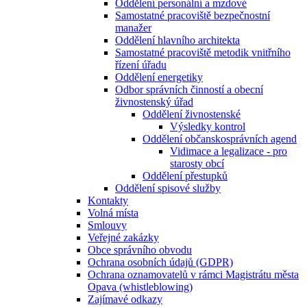
Oddělení personální a mzdové
Samostatné pracoviště bezpečnostní
manažer
Oddělení hlavního architekta
Samostatné pracoviště metodik vnitřního
řízení úřadu
Oddělení energetiky
Odbor správních činností a obecní
živnostenský úřad
Oddělení živnostenské
Výsledky kontrol
Oddělení občanskosprávních agend
Vidimace a legalizace - pro
starosty obcí
Oddělení přestupků
Oddělení spisové služby
Kontakty
Volná místa
Smlouvy
Veřejné zakázky
Obce správního obvodu
Ochrana osobních údajů (GDPR)
Ochrana oznamovatelů v rámci Magistrátu města
Opava (whistleblowing)
Zajímavé odkazy