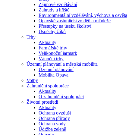
Zájmové vzdělávání
Zahrady a hřiště
Environmentální vzdělávání, výchova a osvěta
Opavské zastupitelstvo dětí a mládeže
Přestupky na úseku školství
Úspěchy žáků
Trhy
Aktuality
Farmářské trhy
Velikonoční jarmark
Vánoční trhy
Územní plánování a městská mobilita
Územní plánování
Mobilita Opava
Volby
Zahraniční spolupráce
Aktuality
O zahraniční spolupráci
Životní prostředí
Aktuality
Ochrana ovzduší
Ochrana přírody
Ochrana vody
Údržba zeleně
Odpady