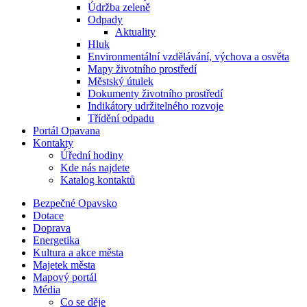
Údržba zeleně
Odpady
Aktuality
Hluk
Environmentální vzdělávání, výchova a osvěta
Mapy životního prostředí
Městský útulek
Dokumenty životního prostředí
Indikátory udržitelného rozvoje
Třídění odpadu
Portál Opavana
Kontakty
Úřední hodiny
Kde nás najdete
Katalog kontaktů
Bezpečné Opavsko
Dotace
Doprava
Energetika
Kultura a akce města
Majetek města
Mapový portál
Média
Co se děje