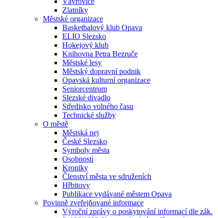
Vávrovice
Zlatníky
Městské organizace
Basketbalový klub Opava
ELIO Slezsko
Hokejový klub
Knihovna Petra Bezruče
Městské lesy
Městský dopravní podnik
Opavská kulturní organizace
Seniorcentrum
Slezské divadlo
Středisko volného času
Technické služby
O městě
Městská nej
České Slezsko
Symboly města
Osobnosti
Kroniky
Členství města ve sdruženích
Hřbitovy
Publikace vydávané městem Opava
Povinně zveřejňované informace
Výroční zprávy o poskytování informací dle zák.