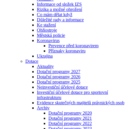
Informace od složek IZS
Rizika a možné ohrožení
Co mám dělat když
Důležité rady a informace
Ke stažení
Ohňostroje
Městská policie
Koronavirus
Prevence před koronavirem
Příznaky koronaviru
Ukrajina
Dotace
Aktuality
Dotační programy 2027
Dotační programy 2026
Dotační programy 2025
Neinvestiční účelové dotace
Investiční účelové dotace pro sportovní
infrastrukturu
Evidence skutečných majitelů právnických osob
Archiv
Dotační programy 2020
Dotační programy 2021
Dotační programy 2022
Dotační programy 2023