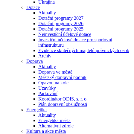
Ukrajina
Dotace
Aktuality
Dotační programy 2027
Dotační programy 2026
Dotační programy 2025
Neinvestiční účelové dotace
Investiční účelové dotace pro sportovní
infrastrukturu
Evidence skutečných majitelů právnických osob
Archiv
Doprava
Aktuality
Doprava ve městě
Městský dopravní podnik
Opavou na kole
Uzavírky
Parkování
Koordinátor ODIS, s. r. o.
Plán dopravní obslužnosti
Energetika
Aktuality
Energetika města
Alternativní zdroje
Kultura a akce města