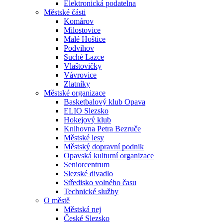
Elektronická podatelna
Městské části
Komárov
Milostovice
Malé Hoštice
Podvihov
Suché Lazce
Vlaštovičky
Vávrovice
Zlatníky
Městské organizace
Basketbalový klub Opava
ELIO Slezsko
Hokejový klub
Knihovna Petra Bezruče
Městské lesy
Městský dopravní podnik
Opavská kulturní organizace
Seniorcentrum
Slezské divadlo
Středisko volného času
Technické služby
O městě
Městská nej
České Slezsko