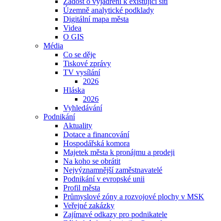
Žádost o vyjádření k existující síti
Územně analytické podklady
Digitální mapa města
Videa
O GIS
Média
Co se děje
Tiskové zprávy
TV vysílání
2026
Hláska
2026
Vyhledávání
Podnikání
Aktuality
Dotace a financování
Hospodářská komora
Majetek města k pronájmu a prodeji
Na koho se obrátit
Nejvýznamnější zaměstnavatelé
Podnikání v evropské unii
Profil města
Průmyslové zóny a rozvojové plochy v MSK
Veřejné zakázky
Zajímavé odkazy pro podnikatele