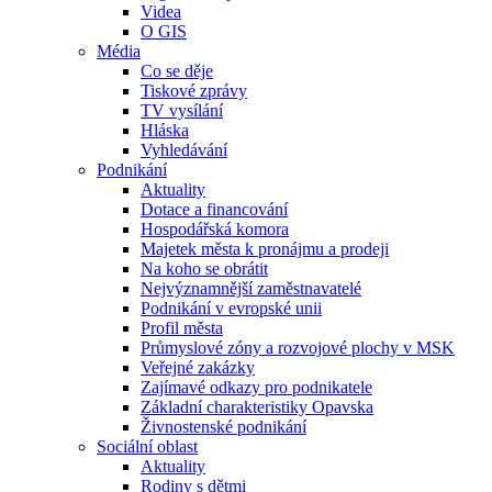
Videa
O GIS
Média
Co se děje
Tiskové zprávy
TV vysílání
Hláska
Vyhledávání
Podnikání
Aktuality
Dotace a financování
Hospodářská komora
Majetek města k pronájmu a prodeji
Na koho se obrátit
Nejvýznamnější zaměstnavatelé
Podnikání v evropské unii
Profil města
Průmyslové zóny a rozvojové plochy v MSK
Veřejné zakázky
Zajímavé odkazy pro podnikatele
Základní charakteristiky Opavska
Živnostenské podnikání
Sociální oblast
Aktuality
Rodiny s dětmi