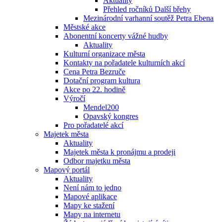
Aktuality
Přehled ročníků Další břehy
Mezinárodní varhanní soutěž Petra Ebena
Městské akce
Abonentní koncerty vážné hudby
Aktuality
Kulturní organizace města
Kontakty na pořadatele kulturních akcí
Cena Petra Bezruče
Dotační program kultura
Akce po 22. hodině
Výročí
Mendel200
Opavský kongres
Pro pořadatelé akcí
Majetek města
Aktuality
Majetek města k pronájmu a prodeji
Odbor majetku města
Mapový portál
Aktuality
Není nám to jedno
Mapové aplikace
Mapy ke stažení
Mapy na internetu