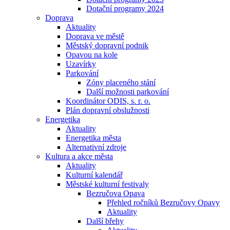
Dotační programy 2024
Doprava
Aktuality
Doprava ve městě
Městský dopravní podnik
Opavou na kole
Uzavírky
Parkování
Zóny placeného stání
Další možnosti parkování
Koordinátor ODIS, s. r. o.
Plán dopravní obslužnosti
Energetika
Aktuality
Energetika města
Alternativní zdroje
Kultura a akce města
Aktuality
Kulturní kalendář
Městské kulturní festivaly
Bezručova Opava
Přehled ročníků Bezručovy Opavy
Aktuality
Další břehy