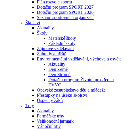
Plán rozvoje sportu
Dotační program SPORT 2027
Dotační program SPORT 2026
Seznam sportovních organizací
Školství
Aktuality
Školy
Mateřské školy
Základní školy
Zájmové vzdělávání
Zahrady a hřiště
Environmentální vzdělávání, výchova a osvěta
Aktuality
Den Země
Den Stromů
Dotační program Životní prostředí a
EVVO
Opavské zastupitelstvo dětí a mládeže
Přestupky na úseku školství
Úspěchy žáků
Trhy
Aktuality
Farmářské trhy
Velikonoční jarmark
Vánoční trhy