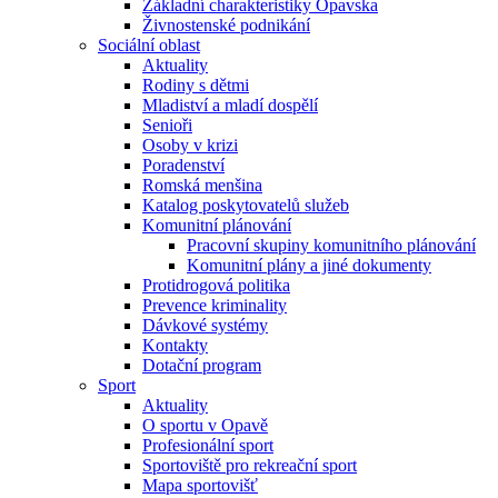
Základní charakteristiky Opavska
Živnostenské podnikání
Sociální oblast
Aktuality
Rodiny s dětmi
Mladiství a mladí dospělí
Senioři
Osoby v krizi
Poradenství
Romská menšina
Katalog poskytovatelů služeb
Komunitní plánování
Pracovní skupiny komunitního plánování
Komunitní plány a jiné dokumenty
Protidrogová politika
Prevence kriminality
Dávkové systémy
Kontakty
Dotační program
Sport
Aktuality
O sportu v Opavě
Profesionální sport
Sportoviště pro rekreační sport
Mapa sportovišť