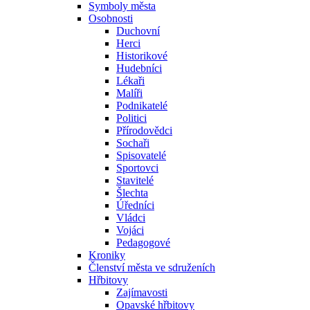
Symboly města
Osobnosti
Duchovní
Herci
Historikové
Hudebníci
Lékaři
Malíři
Podnikatelé
Politici
Přírodovědci
Sochaři
Spisovatelé
Sportovci
Stavitelé
Šlechta
Úředníci
Vládci
Vojáci
Pedagogové
Kroniky
Členství města ve sdruženích
Hřbitovy
Zajímavosti
Opavské hřbitovy