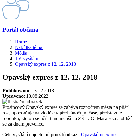
Portál občana
Home
Nabídka témat
Média
TV vysílání
Opavský expres z 12. 12. 2018
Opavský expres z 12. 12. 2018
Publikováno
: 13.12.2018
Upraveno
: 18.08.2022
Prosincový Opavský expres se zabývá rozpočtem města na příští
rok, upozorňuje na zloděje v předvánočním čase, představuje
robotiku, kterou se učí i ti nejmenší na ZŠ T. G. Masaryka a ohlíží
se za dnem prevence.
Celé vysílání najdete při použití odkazu
Opavského expresu.