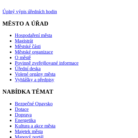
Úplný výpis úředních hodin
MĚSTO A ÚŘAD
Hospodaření města
Magistrát
Městské části
Městské organizace
O městě
Povinně zveřejňované informace
Úřední deska
Volené orgány města
Vyhlášky a předpisy
NABÍDKA TÉMAT
Bezpečné Opavsko
Dotace
Doprava
Energetika
Kultura a akce města
Majetek města
Mapový portál