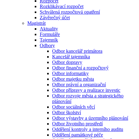
Rozpočet
Rozklikávací rozpočet
Schválená rozpočtová opatření
Závěrečný účet
Magistrát
Aktuality
Formuláře
Tajemník
Odbory
Odbor kancelář primátora
Kancelář tajemníka
Odbor dopravy
Odbor finanční a rozpočtový
Odbor informatiky
Odbor majetku města
Odbor právní a organizační
Odbor přípravy a realizace investic
Odbor rozvoje města a strategického
plánování
Odbor sociálních věcí
Odbor školství
Odbor výstavby a územního plánování
Odbor životního prostředí
Oddělení kontroly a interního auditu
Oddělení památkové péče