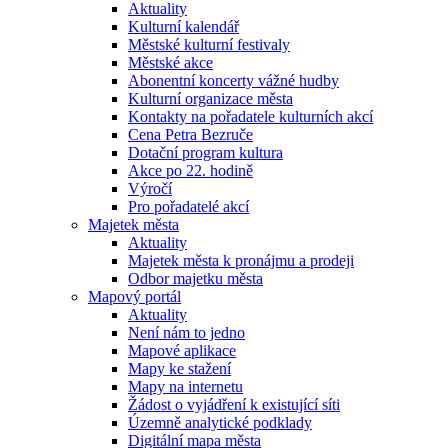
Aktuality
Kulturní kalendář
Městské kulturní festivaly
Městské akce
Abonentní koncerty vážné hudby
Kulturní organizace města
Kontakty na pořadatele kulturních akcí
Cena Petra Bezruče
Dotační program kultura
Akce po 22. hodině
Výročí
Pro pořadatelé akcí
Majetek města
Aktuality
Majetek města k pronájmu a prodeji
Odbor majetku města
Mapový portál
Aktuality
Není nám to jedno
Mapové aplikace
Mapy ke stažení
Mapy na internetu
Žádost o vyjádření k existující síti
Územně analytické podklady
Digitální mapa města