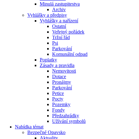
Minulá zastupitestva
Archiv
Vyhlášky a předpisy
Vyhlášky a nařízení
Ostatní
Veřejný pořádek
Tržní řád
Psi
Parkování
Komunální odpad
Poplatky
Zásady a pravidla
Nemovitosti
Dotace
Pronájmy
Parkování
Petice
Pocty
Pozemky
Fondy
Předzahrádky
Užívání symbolů
Nabídka témat
Bezpečné Opavsko
Aktuality