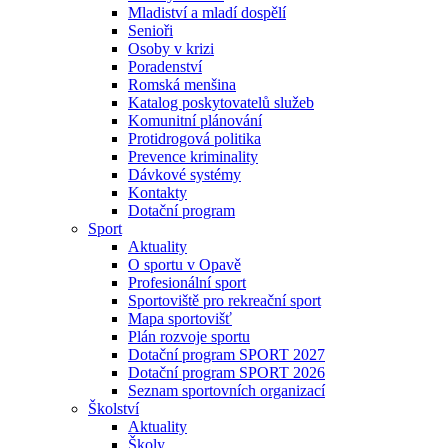
Mladiství a mladí dospělí
Senioři
Osoby v krizi
Poradenství
Romská menšina
Katalog poskytovatelů služeb
Komunitní plánování
Protidrogová politika
Prevence kriminality
Dávkové systémy
Kontakty
Dotační program
Sport
Aktuality
O sportu v Opavě
Profesionální sport
Sportoviště pro rekreační sport
Mapa sportovišť
Plán rozvoje sportu
Dotační program SPORT 2027
Dotační program SPORT 2026
Seznam sportovních organizací
Školství
Aktuality
Školy