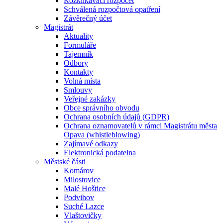
Rozklikávací rozpočet
Schválená rozpočtová opatření
Závěrečný účet
Magistrát
Aktuality
Formuláře
Tajemník
Odbory
Kontakty
Volná místa
Smlouvy
Veřejné zakázky
Obce správního obvodu
Ochrana osobních údajů (GDPR)
Ochrana oznamovatelů v rámci Magistrátu města
Opava (whistleblowing)
Zajímavé odkazy
Elektronická podatelna
Městské části
Komárov
Milostovice
Malé Hoštice
Podvihov
Suché Lazce
Vlaštovičky