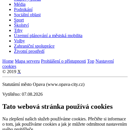
Média
Podnikání
Sociální oblast
Sport
Školství
Trhy
Územní plánování a městská mobilita
Volby
Zahraniční spolupráce
Životní prostředí
Home
Mapa serveru
Prohlášení o přístupnosti
Top
Nastavení
cookies
© 2019
X
Statutární město Opava (www.opava-city.cz)
Vytištěno: 07.08.2026
Tato webová stránka používá cookies
Na zlepšení našich služeb používáme cookies. Přečtěte si informace
o tom, jak používáme cookies a jak je můžete odmítnout nastavením
svého prohlížeče.