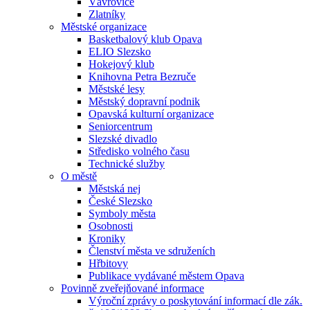
Vávrovice
Zlatníky
Městské organizace
Basketbalový klub Opava
ELIO Slezsko
Hokejový klub
Knihovna Petra Bezruče
Městské lesy
Městský dopravní podnik
Opavská kulturní organizace
Seniorcentrum
Slezské divadlo
Středisko volného času
Technické služby
O městě
Městská nej
České Slezsko
Symboly města
Osobnosti
Kroniky
Členství města ve sdruženích
Hřbitovy
Publikace vydávané městem Opava
Povinně zveřejňované informace
Výroční zprávy o poskytování informací dle zák.