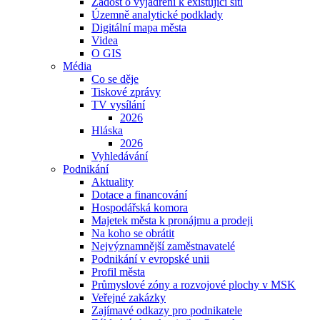
Žádost o vyjádření k existující síti
Územně analytické podklady
Digitální mapa města
Videa
O GIS
Média
Co se děje
Tiskové zprávy
TV vysílání
2026
Hláska
2026
Vyhledávání
Podnikání
Aktuality
Dotace a financování
Hospodářská komora
Majetek města k pronájmu a prodeji
Na koho se obrátit
Nejvýznamnější zaměstnavatelé
Podnikání v evropské unii
Profil města
Průmyslové zóny a rozvojové plochy v MSK
Veřejné zakázky
Zajímavé odkazy pro podnikatele