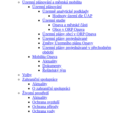
Územní plánování a městská mobilita
Územní plánování
Územně analytické podklady
Hodnoty území dle ÚAP
Územní studie
Opava a městské části
Obce v ORP Opava
Územní plány obcí v ORP Opava
Územní plány projednávané
Změny Územního plánu Opavy
Územní plány projednávané v přechodném
období
Mobilita Opava
Aktuality
Dokumenty
Řešitelský tým
Volby
Zahraniční spolupráce
Aktuality
O zahraniční spolupráci
Životní prostředí
Aktuality
Ochrana ovzduší
Ochrana přírody
Ochrana vody