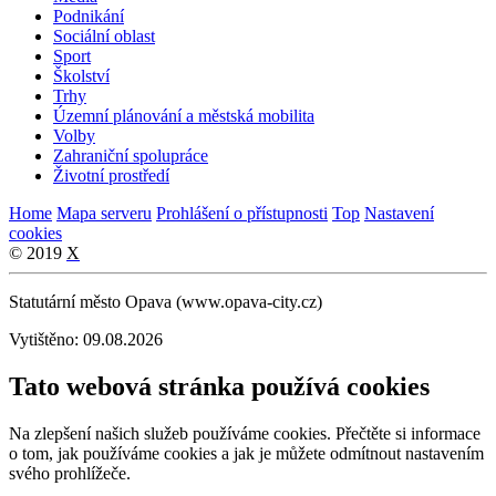
Podnikání
Sociální oblast
Sport
Školství
Trhy
Územní plánování a městská mobilita
Volby
Zahraniční spolupráce
Životní prostředí
Home
Mapa serveru
Prohlášení o přístupnosti
Top
Nastavení
cookies
© 2019
X
Statutární město Opava (www.opava-city.cz)
Vytištěno: 09.08.2026
Tato webová stránka používá cookies
Na zlepšení našich služeb používáme cookies. Přečtěte si informace
o tom, jak používáme cookies a jak je můžete odmítnout nastavením
svého prohlížeče.