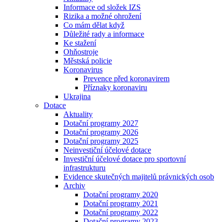
Informace od složek IZS
Rizika a možné ohrožení
Co mám dělat když
Důležité rady a informace
Ke stažení
Ohňostroje
Městská policie
Koronavirus
Prevence před koronavirem
Příznaky koronaviru
Ukrajina
Dotace
Aktuality
Dotační programy 2027
Dotační programy 2026
Dotační programy 2025
Neinvestiční účelové dotace
Investiční účelové dotace pro sportovní
infrastrukturu
Evidence skutečných majitelů právnických osob
Archiv
Dotační programy 2020
Dotační programy 2021
Dotační programy 2022
Dotační programy 2023