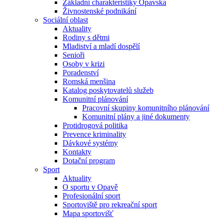
Základní charakteristiky Opavska
Živnostenské podnikání
Sociální oblast
Aktuality
Rodiny s dětmi
Mladiství a mladí dospělí
Senioři
Osoby v krizi
Poradenství
Romská menšina
Katalog poskytovatelů služeb
Komunitní plánování
Pracovní skupiny komunitního plánování
Komunitní plány a jiné dokumenty
Protidrogová politika
Prevence kriminality
Dávkové systémy
Kontakty
Dotační program
Sport
Aktuality
O sportu v Opavě
Profesionální sport
Sportoviště pro rekreační sport
Mapa sportovišť