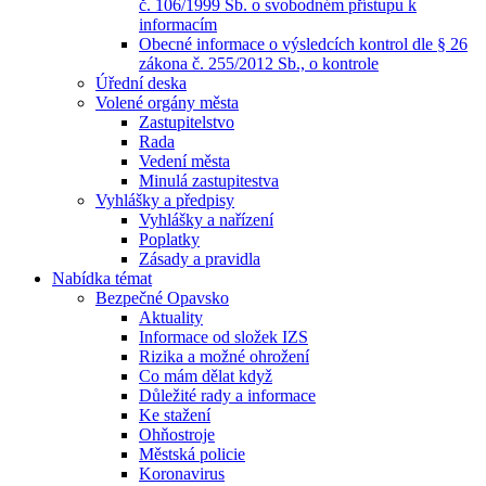
č. 106/1999 Sb. o svobodném přístupu k
informacím
Obecné informace o výsledcích kontrol dle § 26
zákona č. 255/2012 Sb., o kontrole
Úřední deska
Volené orgány města
Zastupitelstvo
Rada
Vedení města
Minulá zastupitestva
Vyhlášky a předpisy
Vyhlášky a nařízení
Poplatky
Zásady a pravidla
Nabídka témat
Bezpečné Opavsko
Aktuality
Informace od složek IZS
Rizika a možné ohrožení
Co mám dělat když
Důležité rady a informace
Ke stažení
Ohňostroje
Městská policie
Koronavirus