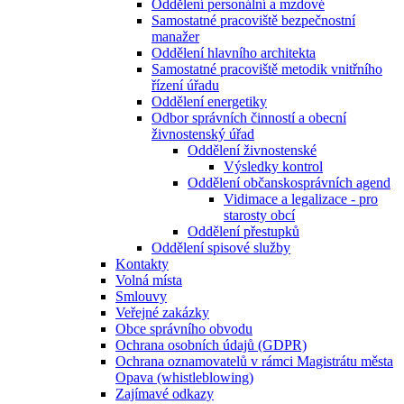
Oddělení personální a mzdové
Samostatné pracoviště bezpečnostní
manažer
Oddělení hlavního architekta
Samostatné pracoviště metodik vnitřního
řízení úřadu
Oddělení energetiky
Odbor správních činností a obecní
živnostenský úřad
Oddělení živnostenské
Výsledky kontrol
Oddělení občanskosprávních agend
Vidimace a legalizace - pro
starosty obcí
Oddělení přestupků
Oddělení spisové služby
Kontakty
Volná místa
Smlouvy
Veřejné zakázky
Obce správního obvodu
Ochrana osobních údajů (GDPR)
Ochrana oznamovatelů v rámci Magistrátu města
Opava (whistleblowing)
Zajímavé odkazy