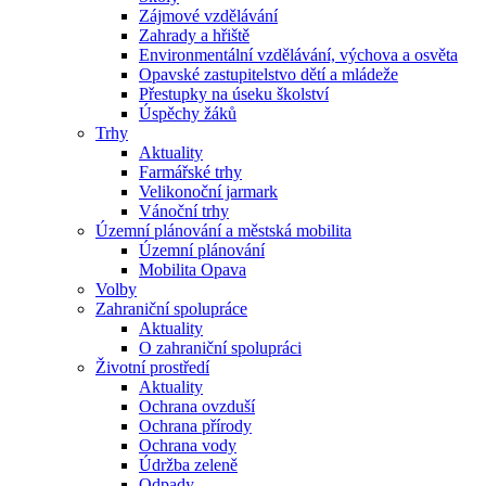
Zájmové vzdělávání
Zahrady a hřiště
Environmentální vzdělávání, výchova a osvěta
Opavské zastupitelstvo dětí a mládeže
Přestupky na úseku školství
Úspěchy žáků
Trhy
Aktuality
Farmářské trhy
Velikonoční jarmark
Vánoční trhy
Územní plánování a městská mobilita
Územní plánování
Mobilita Opava
Volby
Zahraniční spolupráce
Aktuality
O zahraniční spolupráci
Životní prostředí
Aktuality
Ochrana ovzduší
Ochrana přírody
Ochrana vody
Údržba zeleně
Odpady