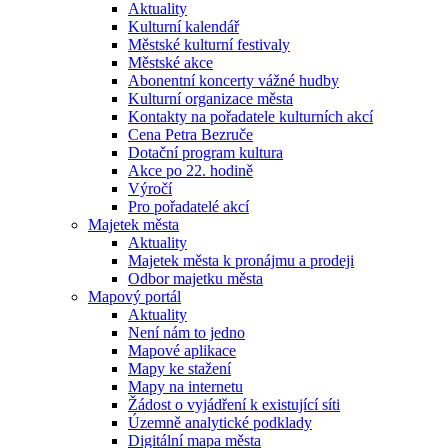
Aktuality
Kulturní kalendář
Městské kulturní festivaly
Městské akce
Abonentní koncerty vážné hudby
Kulturní organizace města
Kontakty na pořadatele kulturních akcí
Cena Petra Bezruče
Dotační program kultura
Akce po 22. hodině
Výročí
Pro pořadatelé akcí
Majetek města
Aktuality
Majetek města k pronájmu a prodeji
Odbor majetku města
Mapový portál
Aktuality
Není nám to jedno
Mapové aplikace
Mapy ke stažení
Mapy na internetu
Žádost o vyjádření k existující síti
Územně analytické podklady
Digitální mapa města