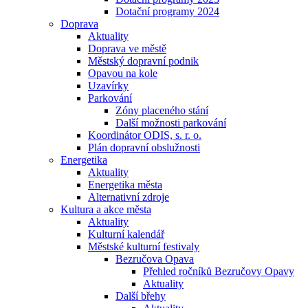
Dotační programy 2024
Doprava
Aktuality
Doprava ve městě
Městský dopravní podnik
Opavou na kole
Uzavírky
Parkování
Zóny placeného stání
Další možnosti parkování
Koordinátor ODIS, s. r. o.
Plán dopravní obslužnosti
Energetika
Aktuality
Energetika města
Alternativní zdroje
Kultura a akce města
Aktuality
Kulturní kalendář
Městské kulturní festivaly
Bezručova Opava
Přehled ročníků Bezručovy Opavy
Aktuality
Další břehy