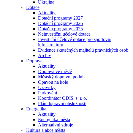
Ukrajina
Dotace
Aktuality
Dotační programy 2027
Dotační programy 2026
Dotační programy 2025
Neinvestiční účelové dotace
Investiční účelové dotace pro sportovní
infrastrukturu
Evidence skutečných majitelů právnických osob
Archiv
Doprava
Aktuality
Doprava ve městě
Městský dopravní podnik
Opavou na kole
Uzavírky
Parkování
Koordinátor ODIS, s. r. o.
Plán dopravní obslužnosti
Energetika
Aktuality
Energetika města
Alternativní zdroje
Kultura a akce města