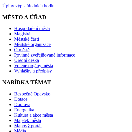
Úplný výpis úředních hodin
MĚSTO A ÚŘAD
Hospodaření města
Magistrát
Městské části
Městské organizace
O městě
Povinně zveřejňované informace
Úřední deska
Volené orgány města
Vyhlášky a předpisy
NABÍDKA TÉMAT
Bezpečné Opavsko
Dotace
Doprava
Energetika
Kultura a akce města
Majetek města
Mapový portál
Média