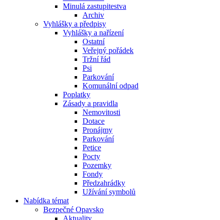
Minulá zastupitestva
Archiv
Vyhlášky a předpisy
Vyhlášky a nařízení
Ostatní
Veřejný pořádek
Tržní řád
Psi
Parkování
Komunální odpad
Poplatky
Zásady a pravidla
Nemovitosti
Dotace
Pronájmy
Parkování
Petice
Pocty
Pozemky
Fondy
Předzahrádky
Užívání symbolů
Nabídka témat
Bezpečné Opavsko
Aktuality