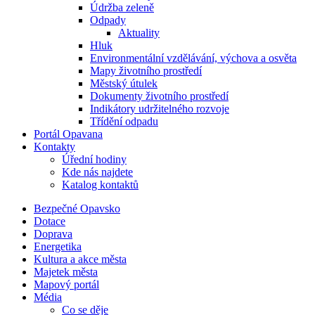
Údržba zeleně
Odpady
Aktuality
Hluk
Environmentální vzdělávání, výchova a osvěta
Mapy životního prostředí
Městský útulek
Dokumenty životního prostředí
Indikátory udržitelného rozvoje
Třídění odpadu
Portál Opavana
Kontakty
Úřední hodiny
Kde nás najdete
Katalog kontaktů
Bezpečné Opavsko
Dotace
Doprava
Energetika
Kultura a akce města
Majetek města
Mapový portál
Média
Co se děje