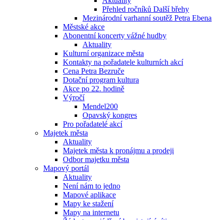
Aktuality
Přehled ročníků Další břehy
Mezinárodní varhanní soutěž Petra Ebena
Městské akce
Abonentní koncerty vážné hudby
Aktuality
Kulturní organizace města
Kontakty na pořadatele kulturních akcí
Cena Petra Bezruče
Dotační program kultura
Akce po 22. hodině
Výročí
Mendel200
Opavský kongres
Pro pořadatelé akcí
Majetek města
Aktuality
Majetek města k pronájmu a prodeji
Odbor majetku města
Mapový portál
Aktuality
Není nám to jedno
Mapové aplikace
Mapy ke stažení
Mapy na internetu