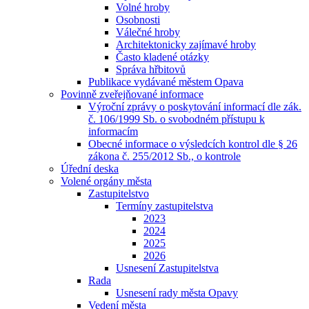
Volné hroby
Osobnosti
Válečné hroby
Architektonicky zajímavé hroby
Často kladené otázky
Správa hřbitovů
Publikace vydávané městem Opava
Povinně zveřejňované informace
Výroční zprávy o poskytování informací dle zák.
č. 106/1999 Sb. o svobodném přístupu k
informacím
Obecné informace o výsledcích kontrol dle § 26
zákona č. 255/2012 Sb., o kontrole
Úřední deska
Volené orgány města
Zastupitelstvo
Termíny zastupitelstva
2023
2024
2025
2026
Usnesení Zastupitelstva
Rada
Usnesení rady města Opavy
Vedení města