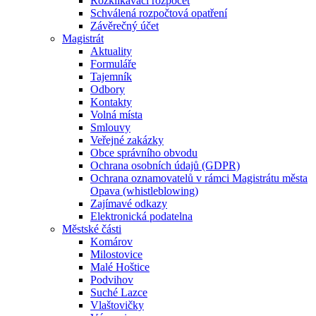
Rozklikávací rozpočet
Schválená rozpočtová opatření
Závěrečný účet
Magistrát
Aktuality
Formuláře
Tajemník
Odbory
Kontakty
Volná místa
Smlouvy
Veřejné zakázky
Obce správního obvodu
Ochrana osobních údajů (GDPR)
Ochrana oznamovatelů v rámci Magistrátu města
Opava (whistleblowing)
Zajímavé odkazy
Elektronická podatelna
Městské části
Komárov
Milostovice
Malé Hoštice
Podvihov
Suché Lazce
Vlaštovičky