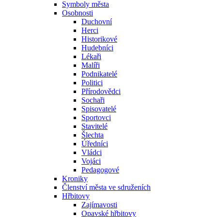
Symboly města
Osobnosti
Duchovní
Herci
Historikové
Hudebníci
Lékaři
Malíři
Podnikatelé
Politici
Přírodovědci
Sochaři
Spisovatelé
Sportovci
Stavitelé
Šlechta
Úředníci
Vládci
Vojáci
Pedagogové
Kroniky
Členství města ve sdruženích
Hřbitovy
Zajímavosti
Opavské hřbitovy