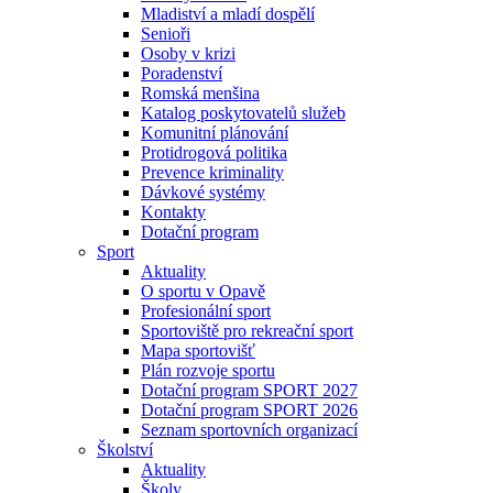
Mladiství a mladí dospělí
Senioři
Osoby v krizi
Poradenství
Romská menšina
Katalog poskytovatelů služeb
Komunitní plánování
Protidrogová politika
Prevence kriminality
Dávkové systémy
Kontakty
Dotační program
Sport
Aktuality
O sportu v Opavě
Profesionální sport
Sportoviště pro rekreační sport
Mapa sportovišť
Plán rozvoje sportu
Dotační program SPORT 2027
Dotační program SPORT 2026
Seznam sportovních organizací
Školství
Aktuality
Školy