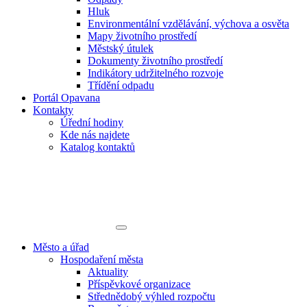
Hluk
Environmentální vzdělávání, výchova a osvěta
Mapy životního prostředí
Městský útulek
Dokumenty životního prostředí
Indikátory udržitelného rozvoje
Třídění odpadu
Portál Opavana
Kontakty
Úřední hodiny
Kde nás najdete
Katalog kontaktů
Město a úřad
Hospodaření města
Aktuality
Příspěvkové organizace
Střednědobý výhled rozpočtu