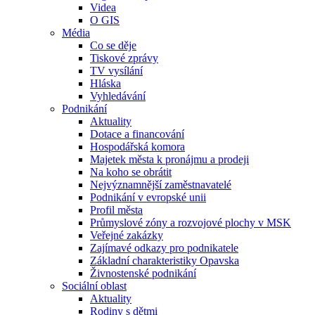
Videa
O GIS
Média
Co se děje
Tiskové zprávy
TV vysílání
Hláska
Vyhledávání
Podnikání
Aktuality
Dotace a financování
Hospodářská komora
Majetek města k pronájmu a prodeji
Na koho se obrátit
Nejvýznamnější zaměstnavatelé
Podnikání v evropské unii
Profil města
Průmyslové zóny a rozvojové plochy v MSK
Veřejné zakázky
Zajímavé odkazy pro podnikatele
Základní charakteristiky Opavska
Živnostenské podnikání
Sociální oblast
Aktuality
Rodiny s dětmi