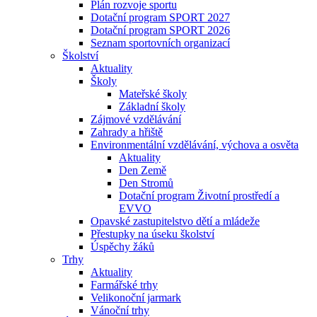
Plán rozvoje sportu
Dotační program SPORT 2027
Dotační program SPORT 2026
Seznam sportovních organizací
Školství
Aktuality
Školy
Mateřské školy
Základní školy
Zájmové vzdělávání
Zahrady a hřiště
Environmentální vzdělávání, výchova a osvěta
Aktuality
Den Země
Den Stromů
Dotační program Životní prostředí a
EVVO
Opavské zastupitelstvo dětí a mládeže
Přestupky na úseku školství
Úspěchy žáků
Trhy
Aktuality
Farmářské trhy
Velikonoční jarmark
Vánoční trhy