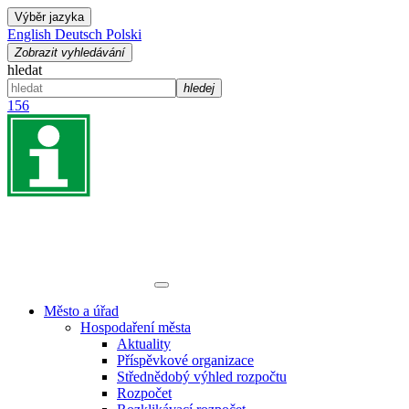
Výběr jazyka
English
Deutsch
Polski
Zobrazit vyhledávání
hledat
hledej
156
Město a úřad
Hospodaření města
Aktuality
Příspěvkové organizace
Střednědobý výhled rozpočtu
Rozpočet