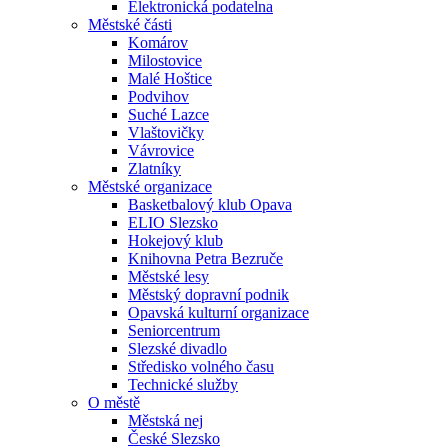
Elektronická podatelna
Městské části
Komárov
Milostovice
Malé Hoštice
Podvihov
Suché Lazce
Vlaštovičky
Vávrovice
Zlatníky
Městské organizace
Basketbalový klub Opava
ELIO Slezsko
Hokejový klub
Knihovna Petra Bezruče
Městské lesy
Městský dopravní podnik
Opavská kulturní organizace
Seniorcentrum
Slezské divadlo
Středisko volného času
Technické služby
O městě
Městská nej
České Slezsko