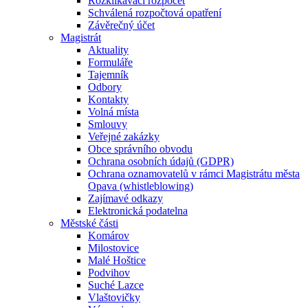
Rozklikávací rozpočet
Schválená rozpočtová opatření
Závěrečný účet
Magistrát
Aktuality
Formuláře
Tajemník
Odbory
Kontakty
Volná místa
Smlouvy
Veřejné zakázky
Obce správního obvodu
Ochrana osobních údajů (GDPR)
Ochrana oznamovatelů v rámci Magistrátu města
Opava (whistleblowing)
Zajímavé odkazy
Elektronická podatelna
Městské části
Komárov
Milostovice
Malé Hoštice
Podvihov
Suché Lazce
Vlaštovičky