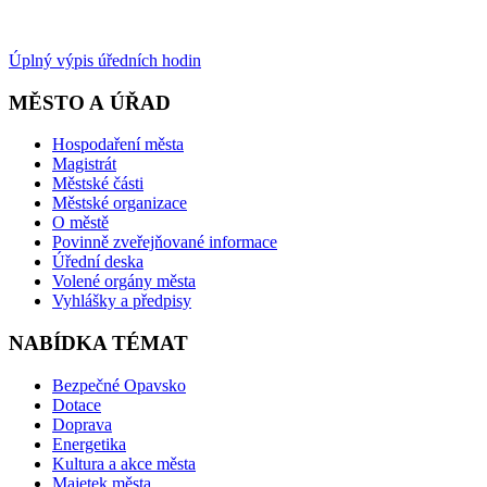
Úplný výpis úředních hodin
MĚSTO A ÚŘAD
Hospodaření města
Magistrát
Městské části
Městské organizace
O městě
Povinně zveřejňované informace
Úřední deska
Volené orgány města
Vyhlášky a předpisy
NABÍDKA TÉMAT
Bezpečné Opavsko
Dotace
Doprava
Energetika
Kultura a akce města
Majetek města