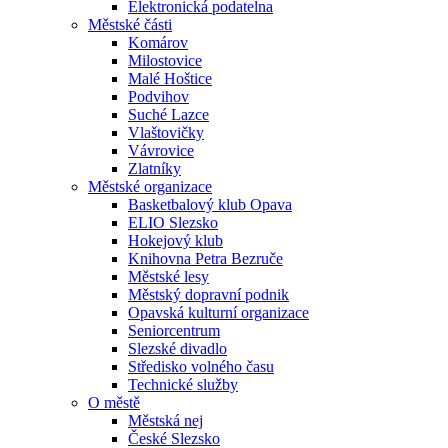
Elektronická podatelna
Městské části
Komárov
Milostovice
Malé Hoštice
Podvihov
Suché Lazce
Vlaštovičky
Vávrovice
Zlatníky
Městské organizace
Basketbalový klub Opava
ELIO Slezsko
Hokejový klub
Knihovna Petra Bezruče
Městské lesy
Městský dopravní podnik
Opavská kulturní organizace
Seniorcentrum
Slezské divadlo
Středisko volného času
Technické služby
O městě
Městská nej
České Slezsko