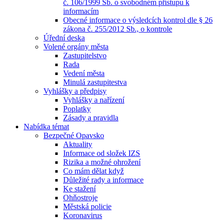
č. 106/1999 Sb. o svobodném přístupu k
informacím
Obecné informace o výsledcích kontrol dle § 26
zákona č. 255/2012 Sb., o kontrole
Úřední deska
Volené orgány města
Zastupitelstvo
Rada
Vedení města
Minulá zastupitestva
Vyhlášky a předpisy
Vyhlášky a nařízení
Poplatky
Zásady a pravidla
Nabídka témat
Bezpečné Opavsko
Aktuality
Informace od složek IZS
Rizika a možné ohrožení
Co mám dělat když
Důležité rady a informace
Ke stažení
Ohňostroje
Městská policie
Koronavirus