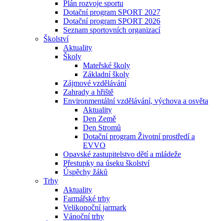
Plán rozvoje sportu
Dotační program SPORT 2027
Dotační program SPORT 2026
Seznam sportovních organizací
Školství
Aktuality
Školy
Mateřské školy
Základní školy
Zájmové vzdělávání
Zahrady a hřiště
Environmentální vzdělávání, výchova a osvěta
Aktuality
Den Země
Den Stromů
Dotační program Životní prostředí a
EVVO
Opavské zastupitelstvo dětí a mládeže
Přestupky na úseku školství
Úspěchy žáků
Trhy
Aktuality
Farmářské trhy
Velikonoční jarmark
Vánoční trhy