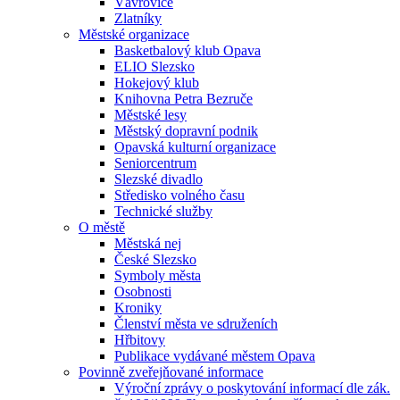
Vávrovice
Zlatníky
Městské organizace
Basketbalový klub Opava
ELIO Slezsko
Hokejový klub
Knihovna Petra Bezruče
Městské lesy
Městský dopravní podnik
Opavská kulturní organizace
Seniorcentrum
Slezské divadlo
Středisko volného času
Technické služby
O městě
Městská nej
České Slezsko
Symboly města
Osobnosti
Kroniky
Členství města ve sdruženích
Hřbitovy
Publikace vydávané městem Opava
Povinně zveřejňované informace
Výroční zprávy o poskytování informací dle zák.