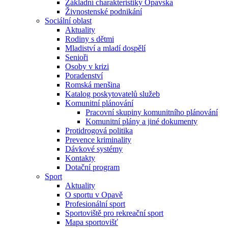
Základní charakteristiky Opavska
Živnostenské podnikání
Sociální oblast
Aktuality
Rodiny s dětmi
Mladiství a mladí dospělí
Senioři
Osoby v krizi
Poradenství
Romská menšina
Katalog poskytovatelů služeb
Komunitní plánování
Pracovní skupiny komunitního plánování
Komunitní plány a jiné dokumenty
Protidrogová politika
Prevence kriminality
Dávkové systémy
Kontakty
Dotační program
Sport
Aktuality
O sportu v Opavě
Profesionální sport
Sportoviště pro rekreační sport
Mapa sportovišť