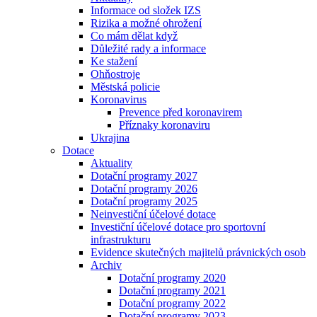
Informace od složek IZS
Rizika a možné ohrožení
Co mám dělat když
Důležité rady a informace
Ke stažení
Ohňostroje
Městská policie
Koronavirus
Prevence před koronavirem
Příznaky koronaviru
Ukrajina
Dotace
Aktuality
Dotační programy 2027
Dotační programy 2026
Dotační programy 2025
Neinvestiční účelové dotace
Investiční účelové dotace pro sportovní
infrastrukturu
Evidence skutečných majitelů právnických osob
Archiv
Dotační programy 2020
Dotační programy 2021
Dotační programy 2022
Dotační programy 2023