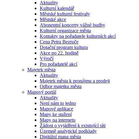
Aktuality
Kulturní kalendář
Městské kulturní festivaly
Městské akce
Abonentní koncerty vážné hudby
Kulturní organizace města
Kontakty na pořadatele kulturních akcí
Cena Petra Bezruče
Dotační program kultura
Akce po 22. hodině
Výročí
Pro pořadatelé akcí
Majetek města
Aktuality
Majetek města k pronájmu a prodeji
Odbor majetku města
Mapový portál
Aktuality
Není nám to jedno
Mapové aplikace
Mapy ke stažení
Mapy na internetu
Žádost o vyjádření k existující síti
Územně analytické podklady
Digitální mapa města