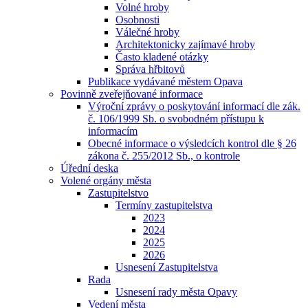
Volné hroby
Osobnosti
Válečné hroby
Architektonicky zajímavé hroby
Často kladené otázky
Správa hřbitovů
Publikace vydávané městem Opava
Povinně zveřejňované informace
Výroční zprávy o poskytování informací dle zák.
č. 106/1999 Sb. o svobodném přístupu k
informacím
Obecné informace o výsledcích kontrol dle § 26
zákona č. 255/2012 Sb., o kontrole
Úřední deska
Volené orgány města
Zastupitelstvo
Termíny zastupitelstva
2023
2024
2025
2026
Usnesení Zastupitelstva
Rada
Usnesení rady města Opavy
Vedení města