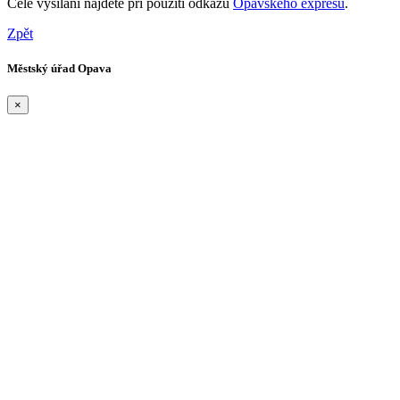
Celé vysílání najdete při použití odkazu
Opavského expresu
.
Zpět
Městský úřad Opava
×