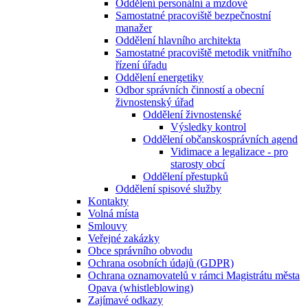
Oddělení personální a mzdové
Samostatné pracoviště bezpečnostní
manažer
Oddělení hlavního architekta
Samostatné pracoviště metodik vnitřního
řízení úřadu
Oddělení energetiky
Odbor správních činností a obecní
živnostenský úřad
Oddělení živnostenské
Výsledky kontrol
Oddělení občanskosprávních agend
Vidimace a legalizace - pro
starosty obcí
Oddělení přestupků
Oddělení spisové služby
Kontakty
Volná místa
Smlouvy
Veřejné zakázky
Obce správního obvodu
Ochrana osobních údajů (GDPR)
Ochrana oznamovatelů v rámci Magistrátu města
Opava (whistleblowing)
Zajímavé odkazy