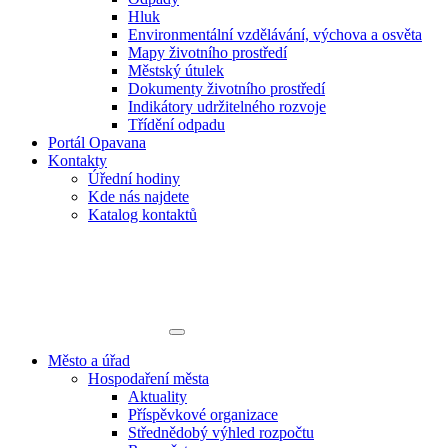
Hluk
Environmentální vzdělávání, výchova a osvěta
Mapy životního prostředí
Městský útulek
Dokumenty životního prostředí
Indikátory udržitelného rozvoje
Třídění odpadu
Portál Opavana
Kontakty
Úřední hodiny
Kde nás najdete
Katalog kontaktů
Město a úřad
Hospodaření města
Aktuality
Příspěvkové organizace
Střednědobý výhled rozpočtu