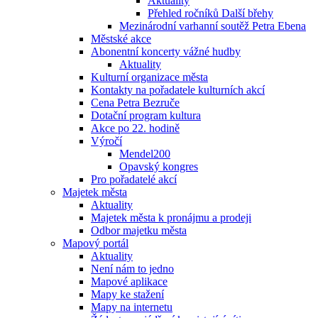
Aktuality
Přehled ročníků Další břehy
Mezinárodní varhanní soutěž Petra Ebena
Městské akce
Abonentní koncerty vážné hudby
Aktuality
Kulturní organizace města
Kontakty na pořadatele kulturních akcí
Cena Petra Bezruče
Dotační program kultura
Akce po 22. hodině
Výročí
Mendel200
Opavský kongres
Pro pořadatelé akcí
Majetek města
Aktuality
Majetek města k pronájmu a prodeji
Odbor majetku města
Mapový portál
Aktuality
Není nám to jedno
Mapové aplikace
Mapy ke stažení
Mapy na internetu