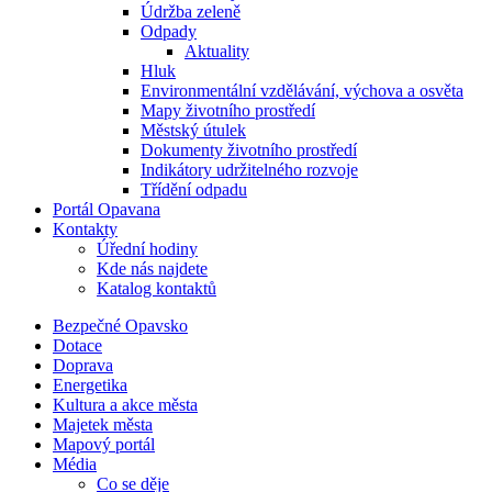
Údržba zeleně
Odpady
Aktuality
Hluk
Environmentální vzdělávání, výchova a osvěta
Mapy životního prostředí
Městský útulek
Dokumenty životního prostředí
Indikátory udržitelného rozvoje
Třídění odpadu
Portál Opavana
Kontakty
Úřední hodiny
Kde nás najdete
Katalog kontaktů
Bezpečné Opavsko
Dotace
Doprava
Energetika
Kultura a akce města
Majetek města
Mapový portál
Média
Co se děje