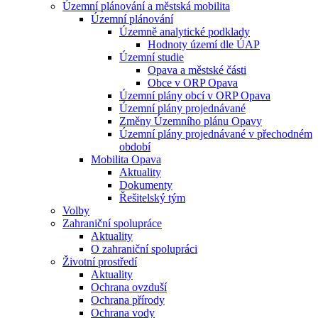
Územní plánování a městská mobilita
Územní plánování
Územně analytické podklady
Hodnoty území dle ÚAP
Územní studie
Opava a městské části
Obce v ORP Opava
Územní plány obcí v ORP Opava
Územní plány projednávané
Změny Územního plánu Opavy
Územní plány projednávané v přechodném
období
Mobilita Opava
Aktuality
Dokumenty
Řešitelský tým
Volby
Zahraniční spolupráce
Aktuality
O zahraniční spolupráci
Životní prostředí
Aktuality
Ochrana ovzduší
Ochrana přírody
Ochrana vody