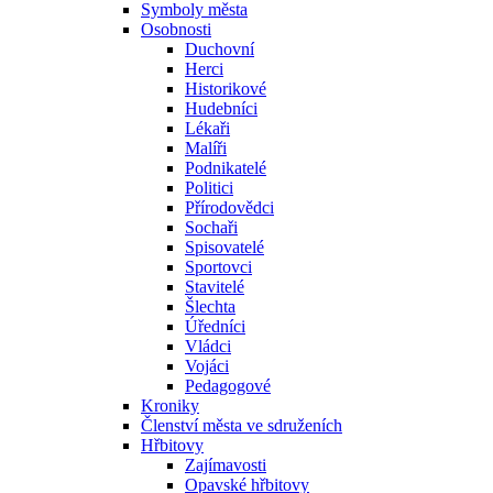
Symboly města
Osobnosti
Duchovní
Herci
Historikové
Hudebníci
Lékaři
Malíři
Podnikatelé
Politici
Přírodovědci
Sochaři
Spisovatelé
Sportovci
Stavitelé
Šlechta
Úředníci
Vládci
Vojáci
Pedagogové
Kroniky
Členství města ve sdruženích
Hřbitovy
Zajímavosti
Opavské hřbitovy