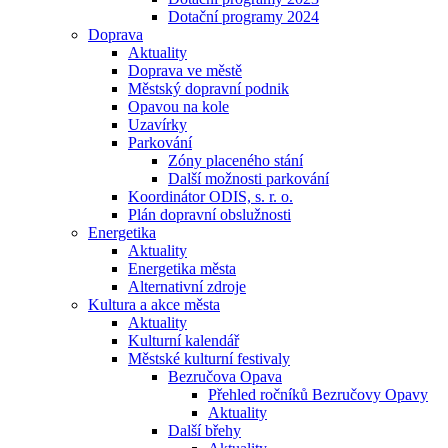
Dotační programy 2024
Doprava
Aktuality
Doprava ve městě
Městský dopravní podnik
Opavou na kole
Uzavírky
Parkování
Zóny placeného stání
Další možnosti parkování
Koordinátor ODIS, s. r. o.
Plán dopravní obslužnosti
Energetika
Aktuality
Energetika města
Alternativní zdroje
Kultura a akce města
Aktuality
Kulturní kalendář
Městské kulturní festivaly
Bezručova Opava
Přehled ročníků Bezručovy Opavy
Aktuality
Další břehy