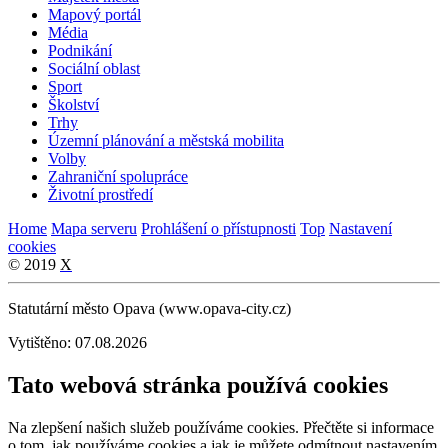
Mapový portál
Média
Podnikání
Sociální oblast
Sport
Školství
Trhy
Územní plánování a městská mobilita
Volby
Zahraniční spolupráce
Životní prostředí
Home
Mapa serveru
Prohlášení o přístupnosti
Top
Nastavení
cookies
© 2019
X
Statutární město Opava (www.opava-city.cz)
Vytištěno: 07.08.2026
Tato webová stránka používá cookies
Na zlepšení našich služeb používáme cookies. Přečtěte si informace
o tom, jak používáme cookies a jak je můžete odmítnout nastavením