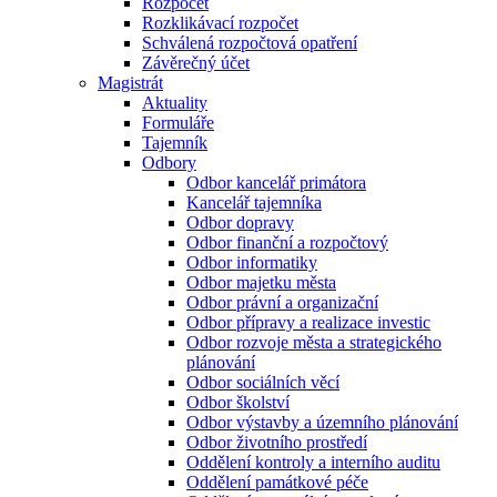
Rozpočet
Rozklikávací rozpočet
Schválená rozpočtová opatření
Závěrečný účet
Magistrát
Aktuality
Formuláře
Tajemník
Odbory
Odbor kancelář primátora
Kancelář tajemníka
Odbor dopravy
Odbor finanční a rozpočtový
Odbor informatiky
Odbor majetku města
Odbor právní a organizační
Odbor přípravy a realizace investic
Odbor rozvoje města a strategického
plánování
Odbor sociálních věcí
Odbor školství
Odbor výstavby a územního plánování
Odbor životního prostředí
Oddělení kontroly a interního auditu
Oddělení památkové péče