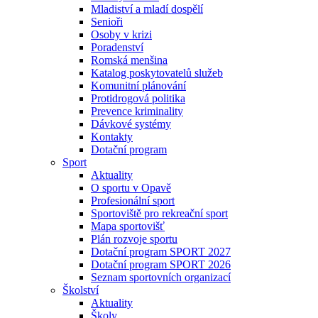
Mladiství a mladí dospělí
Senioři
Osoby v krizi
Poradenství
Romská menšina
Katalog poskytovatelů služeb
Komunitní plánování
Protidrogová politika
Prevence kriminality
Dávkové systémy
Kontakty
Dotační program
Sport
Aktuality
O sportu v Opavě
Profesionální sport
Sportoviště pro rekreační sport
Mapa sportovišť
Plán rozvoje sportu
Dotační program SPORT 2027
Dotační program SPORT 2026
Seznam sportovních organizací
Školství
Aktuality
Školy