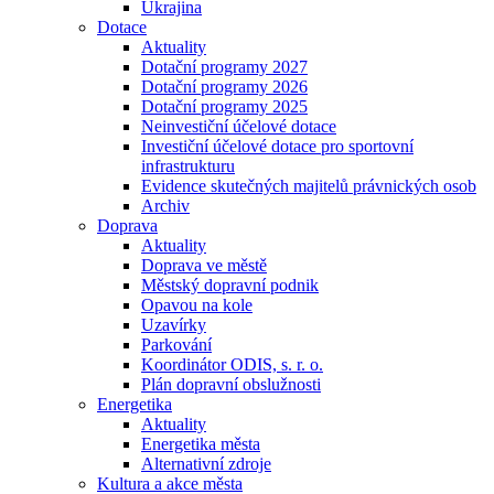
Ukrajina
Dotace
Aktuality
Dotační programy 2027
Dotační programy 2026
Dotační programy 2025
Neinvestiční účelové dotace
Investiční účelové dotace pro sportovní
infrastrukturu
Evidence skutečných majitelů právnických osob
Archiv
Doprava
Aktuality
Doprava ve městě
Městský dopravní podnik
Opavou na kole
Uzavírky
Parkování
Koordinátor ODIS, s. r. o.
Plán dopravní obslužnosti
Energetika
Aktuality
Energetika města
Alternativní zdroje
Kultura a akce města