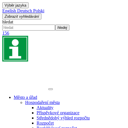
Výběr jazyka
English
Deutsch
Polski
Zobrazit vyhledávání
hledat
hledej
156
Město a úřad
Hospodaření města
Aktuality
Příspěvkové organizace
Střednědobý výhled rozpočtu
Rozpočet