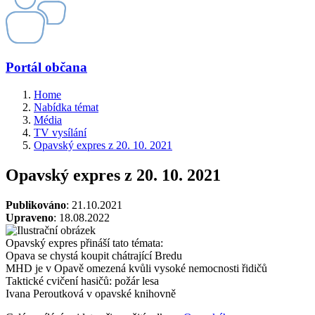
Portál občana
Home
Nabídka témat
Média
TV vysílání
Opavský expres z 20. 10. 2021
Opavský expres z 20. 10. 2021
Publikováno
: 21.10.2021
Upraveno
: 18.08.2022
Opavský expres přináší tato témata:
Opava se chystá koupit chátrající Bredu
MHD je v Opavě omezená kvůli vysoké nemocnosti řidičů
Taktické cvičení hasičů: požár lesa
Ivana Peroutková v opavské knihovně