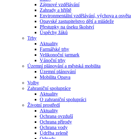
Zájmové vzdělávání
Zahrady a hřiště
Environmentální vzdělávání, výchova a osvěta
Opavské zastupitelstvo dětí a mládeže
Přestupky na úseku školství
Úspěchy žáků
Trhy
Aktuality
Farmářské trhy
Velikonoční jarmark
Vánoční trhy
Územní plánování a městská mobilita
Územní plánování
Mobilita Opava
Volby
Zahraniční spolupráce
Aktuality
O zahraniční spolupráci
Životní prostředí
Aktuality
Ochrana ovzduší
Ochrana přírody
Ochrana vody
Údržba zeleně
Odpady