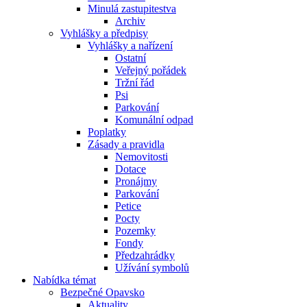
Minulá zastupitestva
Archiv
Vyhlášky a předpisy
Vyhlášky a nařízení
Ostatní
Veřejný pořádek
Tržní řád
Psi
Parkování
Komunální odpad
Poplatky
Zásady a pravidla
Nemovitosti
Dotace
Pronájmy
Parkování
Petice
Pocty
Pozemky
Fondy
Předzahrádky
Užívání symbolů
Nabídka témat
Bezpečné Opavsko
Aktuality