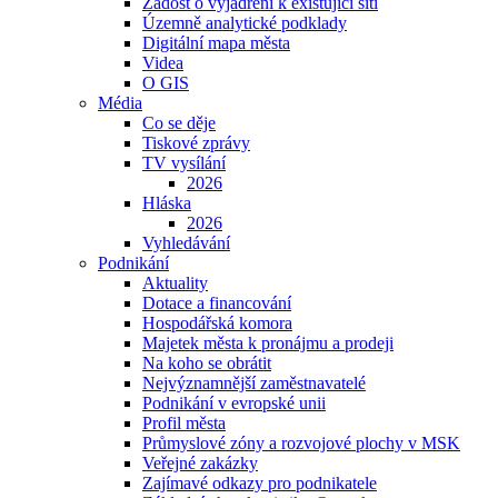
Žádost o vyjádření k existující síti
Územně analytické podklady
Digitální mapa města
Videa
O GIS
Média
Co se děje
Tiskové zprávy
TV vysílání
2026
Hláska
2026
Vyhledávání
Podnikání
Aktuality
Dotace a financování
Hospodářská komora
Majetek města k pronájmu a prodeji
Na koho se obrátit
Nejvýznamnější zaměstnavatelé
Podnikání v evropské unii
Profil města
Průmyslové zóny a rozvojové plochy v MSK
Veřejné zakázky
Zajímavé odkazy pro podnikatele