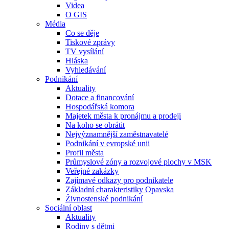
Videa
O GIS
Média
Co se děje
Tiskové zprávy
TV vysílání
Hláska
Vyhledávání
Podnikání
Aktuality
Dotace a financování
Hospodářská komora
Majetek města k pronájmu a prodeji
Na koho se obrátit
Nejvýznamnější zaměstnavatelé
Podnikání v evropské unii
Profil města
Průmyslové zóny a rozvojové plochy v MSK
Veřejné zakázky
Zajímavé odkazy pro podnikatele
Základní charakteristiky Opavska
Živnostenské podnikání
Sociální oblast
Aktuality
Rodiny s dětmi