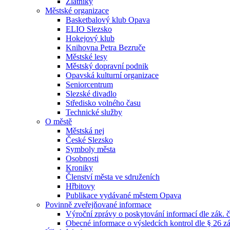
Zlatníky
Městské organizace
Basketbalový klub Opava
ELIO Slezsko
Hokejový klub
Knihovna Petra Bezruče
Městské lesy
Městský dopravní podnik
Opavská kulturní organizace
Seniorcentrum
Slezské divadlo
Středisko volného času
Technické služby
O městě
Městská nej
České Slezsko
Symboly města
Osobnosti
Kroniky
Členství města ve sdruženích
Hřbitovy
Publikace vydávané městem Opava
Povinně zveřejňované informace
Výroční zprávy o poskytování informací dle zák. 
Obecné informace o výsledcích kontrol dle § 26 zá