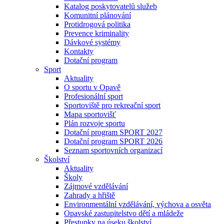
Katalog poskytovatelů služeb
Komunitní plánování
Protidrogová politika
Prevence kriminality
Dávkové systémy
Kontakty
Dotační program
Sport
Aktuality
O sportu v Opavě
Profesionální sport
Sportoviště pro rekreační sport
Mapa sportovišť
Plán rozvoje sportu
Dotační program SPORT 2027
Dotační program SPORT 2026
Seznam sportovních organizací
Školství
Aktuality
Školy
Zájmové vzdělávání
Zahrady a hřiště
Environmentální vzdělávání, výchova a osvěta
Opavské zastupitelstvo dětí a mládeže
Přestupky na úseku školství