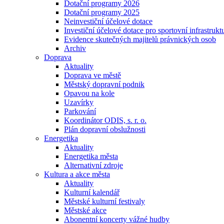
Dotační programy 2026
Dotační programy 2025
Neinvestiční účelové dotace
Investiční účelové dotace pro sportovní infrastrukt
Evidence skutečných majitelů právnických osob
Archiv
Doprava
Aktuality
Doprava ve městě
Městský dopravní podnik
Opavou na kole
Uzavírky
Parkování
Koordinátor ODIS, s. r. o.
Plán dopravní obslužnosti
Energetika
Aktuality
Energetika města
Alternativní zdroje
Kultura a akce města
Aktuality
Kulturní kalendář
Městské kulturní festivaly
Městské akce
Abonentní koncerty vážné hudby