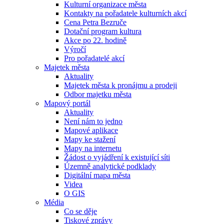
Kulturní organizace města
Kontakty na pořadatele kulturních akcí
Cena Petra Bezruče
Dotační program kultura
Akce po 22. hodině
Výročí
Pro pořadatelé akcí
Majetek města
Aktuality
Majetek města k pronájmu a prodeji
Odbor majetku města
Mapový portál
Aktuality
Není nám to jedno
Mapové aplikace
Mapy ke stažení
Mapy na internetu
Žádost o vyjádření k existující síti
Územně analytické podklady
Digitální mapa města
Videa
O GIS
Média
Co se děje
Tiskové zprávy