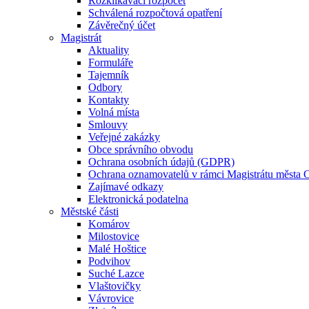
Rozklikávací rozpočet
Schválená rozpočtová opatření
Závěrečný účet
Magistrát
Aktuality
Formuláře
Tajemník
Odbory
Kontakty
Volná místa
Smlouvy
Veřejné zakázky
Obce správního obvodu
Ochrana osobních údajů (GDPR)
Ochrana oznamovatelů v rámci Magistrátu města 
Zajímavé odkazy
Elektronická podatelna
Městské části
Komárov
Milostovice
Malé Hoštice
Podvihov
Suché Lazce
Vlaštovičky
Vávrovice