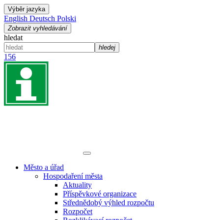
Výběr jazyka
English
Deutsch
Polski
Zobrazit vyhledávání
hledat
hledej
156
Město a úřad
Hospodaření města
Aktuality
Příspěvkové organizace
Střednědobý výhled rozpočtu
Rozpočet