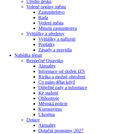
Úřední deska
Volené orgány města
Zastupitelstvo
Rada
Vedení města
Minulá zastupitestva
Vyhlášky a předpisy
Vyhlášky a nařízení
Poplatky
Zásady a pravidla
Nabídka témat
Bezpečné Opavsko
Aktuality
Informace od složek IZS
Rizika a možné ohrožení
Co mám dělat když
Důležité rady a informace
Ke stažení
Ohňostroje
Městská policie
Koronavirus
Ukrajina
Dotace
Aktuality
Dotační programy 2027