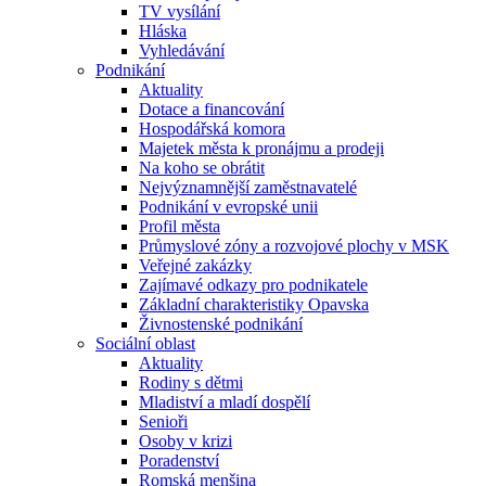
TV vysílání
Hláska
Vyhledávání
Podnikání
Aktuality
Dotace a financování
Hospodářská komora
Majetek města k pronájmu a prodeji
Na koho se obrátit
Nejvýznamnější zaměstnavatelé
Podnikání v evropské unii
Profil města
Průmyslové zóny a rozvojové plochy v MSK
Veřejné zakázky
Zajímavé odkazy pro podnikatele
Základní charakteristiky Opavska
Živnostenské podnikání
Sociální oblast
Aktuality
Rodiny s dětmi
Mladiství a mladí dospělí
Senioři
Osoby v krizi
Poradenství
Romská menšina