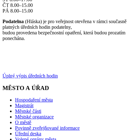
ČT 8.00–15.00
PÁ 8.00–15.00
Podatelna
(Hláska) je pro veřejnost otevřena v rámci současně
platných úředních hodin podatelny,
budou provedena bezpečnostní opatření, která budou prozatím
ponechána.
Úplný výpis úředních hodin
MĚSTO A ÚŘAD
Hospodaření města
Magistrát
Městské části
Městské organizace
O městě
Povinně zveřejňované informace
Úřední deska
Volené orgány města