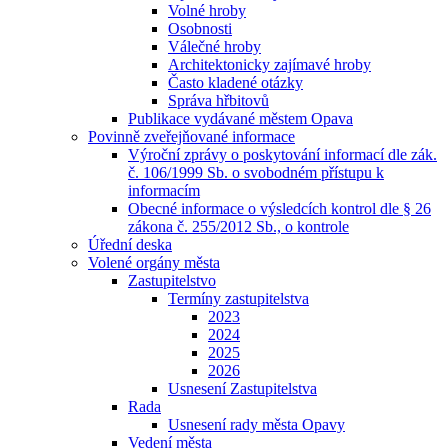
Volné hroby
Osobnosti
Válečné hroby
Architektonicky zajímavé hroby
Často kladené otázky
Správa hřbitovů
Publikace vydávané městem Opava
Povinně zveřejňované informace
Výroční zprávy o poskytování informací dle zák.
č. 106/1999 Sb. o svobodném přístupu k
informacím
Obecné informace o výsledcích kontrol dle § 26
zákona č. 255/2012 Sb., o kontrole
Úřední deska
Volené orgány města
Zastupitelstvo
Termíny zastupitelstva
2023
2024
2025
2026
Usnesení Zastupitelstva
Rada
Usnesení rady města Opavy
Vedení města