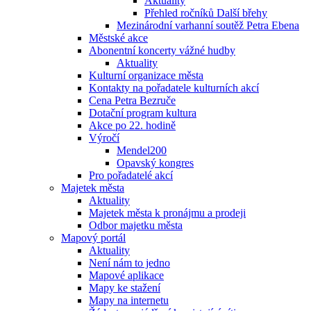
Aktuality
Přehled ročníků Další břehy
Mezinárodní varhanní soutěž Petra Ebena
Městské akce
Abonentní koncerty vážné hudby
Aktuality
Kulturní organizace města
Kontakty na pořadatele kulturních akcí
Cena Petra Bezruče
Dotační program kultura
Akce po 22. hodině
Výročí
Mendel200
Opavský kongres
Pro pořadatelé akcí
Majetek města
Aktuality
Majetek města k pronájmu a prodeji
Odbor majetku města
Mapový portál
Aktuality
Není nám to jedno
Mapové aplikace
Mapy ke stažení
Mapy na internetu