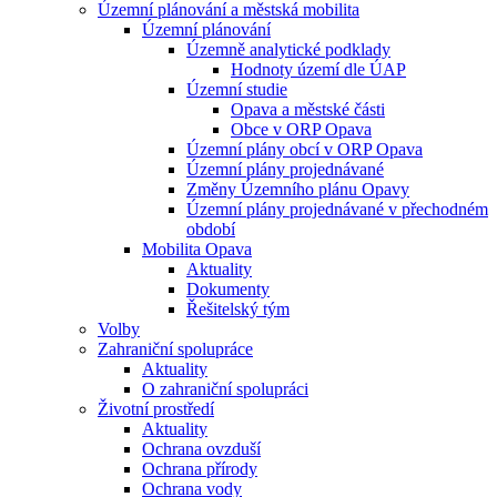
Územní plánování a městská mobilita
Územní plánování
Územně analytické podklady
Hodnoty území dle ÚAP
Územní studie
Opava a městské části
Obce v ORP Opava
Územní plány obcí v ORP Opava
Územní plány projednávané
Změny Územního plánu Opavy
Územní plány projednávané v přechodném
období
Mobilita Opava
Aktuality
Dokumenty
Řešitelský tým
Volby
Zahraniční spolupráce
Aktuality
O zahraniční spolupráci
Životní prostředí
Aktuality
Ochrana ovzduší
Ochrana přírody
Ochrana vody