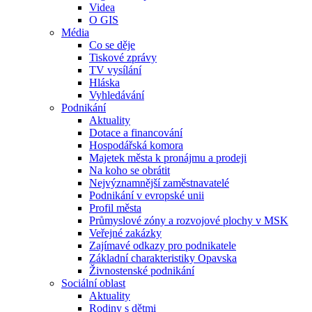
Videa
O GIS
Média
Co se děje
Tiskové zprávy
TV vysílání
Hláska
Vyhledávání
Podnikání
Aktuality
Dotace a financování
Hospodářská komora
Majetek města k pronájmu a prodeji
Na koho se obrátit
Nejvýznamnější zaměstnavatelé
Podnikání v evropské unii
Profil města
Průmyslové zóny a rozvojové plochy v MSK
Veřejné zakázky
Zajímavé odkazy pro podnikatele
Základní charakteristiky Opavska
Živnostenské podnikání
Sociální oblast
Aktuality
Rodiny s dětmi