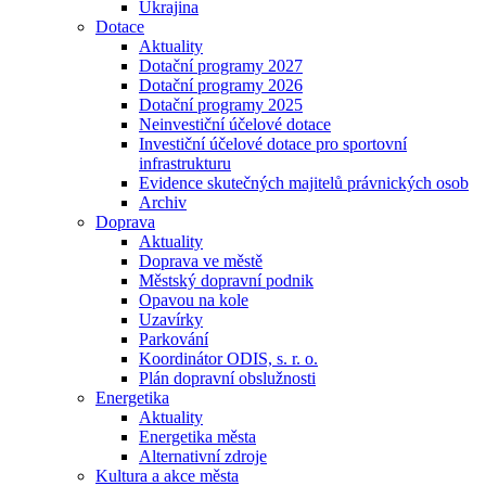
Ukrajina
Dotace
Aktuality
Dotační programy 2027
Dotační programy 2026
Dotační programy 2025
Neinvestiční účelové dotace
Investiční účelové dotace pro sportovní
infrastrukturu
Evidence skutečných majitelů právnických osob
Archiv
Doprava
Aktuality
Doprava ve městě
Městský dopravní podnik
Opavou na kole
Uzavírky
Parkování
Koordinátor ODIS, s. r. o.
Plán dopravní obslužnosti
Energetika
Aktuality
Energetika města
Alternativní zdroje
Kultura a akce města