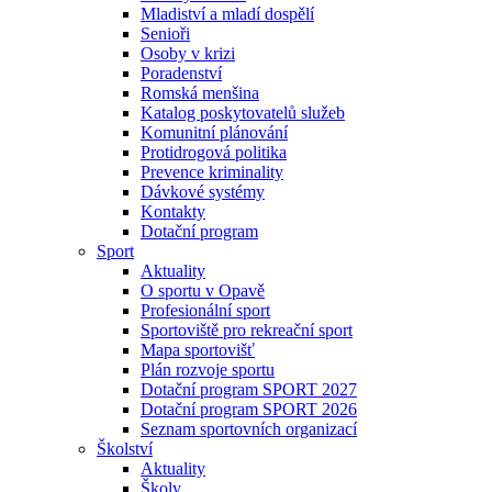
Mladiství a mladí dospělí
Senioři
Osoby v krizi
Poradenství
Romská menšina
Katalog poskytovatelů služeb
Komunitní plánování
Protidrogová politika
Prevence kriminality
Dávkové systémy
Kontakty
Dotační program
Sport
Aktuality
O sportu v Opavě
Profesionální sport
Sportoviště pro rekreační sport
Mapa sportovišť
Plán rozvoje sportu
Dotační program SPORT 2027
Dotační program SPORT 2026
Seznam sportovních organizací
Školství
Aktuality
Školy