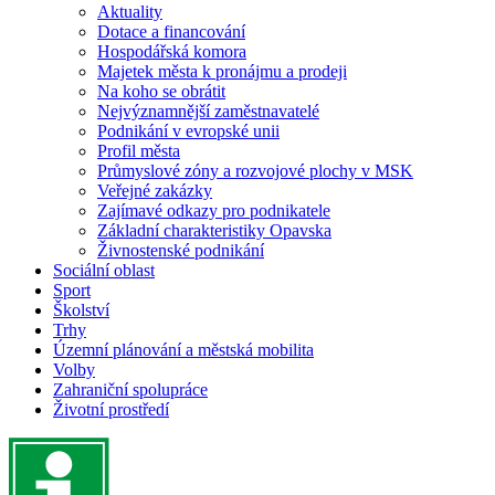
Aktuality
Dotace a financování
Hospodářská komora
Majetek města k pronájmu a prodeji
Na koho se obrátit
Nejvýznamnější zaměstnavatelé
Podnikání v evropské unii
Profil města
Průmyslové zóny a rozvojové plochy v MSK
Veřejné zakázky
Zajímavé odkazy pro podnikatele
Základní charakteristiky Opavska
Živnostenské podnikání
Sociální oblast
Sport
Školství
Trhy
Územní plánování a městská mobilita
Volby
Zahraniční spolupráce
Životní prostředí