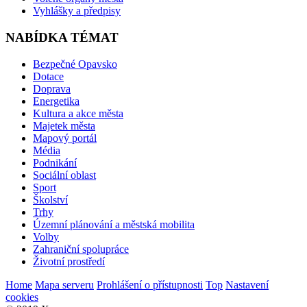
Vyhlášky a předpisy
NABÍDKA TÉMAT
Bezpečné Opavsko
Dotace
Doprava
Energetika
Kultura a akce města
Majetek města
Mapový portál
Média
Podnikání
Sociální oblast
Sport
Školství
Trhy
Územní plánování a městská mobilita
Volby
Zahraniční spolupráce
Životní prostředí
Home
Mapa serveru
Prohlášení o přístupnosti
Top
Nastavení
cookies