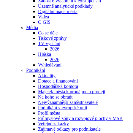
Žádost o vyjádření k existující síti
Územně analytické podklady
Digitální mapa města
Videa
O GIS
Média
Co se děje
Tiskové zprávy
TV vysílání
2026
Hláska
2026
Vyhledávání
Podnikání
Aktuality
Dotace a financování
Hospodářská komora
Majetek města k pronájmu a prodeji
Na koho se obrátit
Nejvýznamnější zaměstnavatelé
Podnikání v evropské unii
Profil města
Průmyslové zóny a rozvojové plochy v MSK
Veřejné zakázky
Zajímavé odkazy pro podnikatele