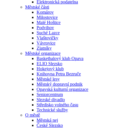
Elektronická podatelna
Městské části
Komárov
Milostovice
Malé Hoštice
Podvihov
Suché Lazce
Vlaštovičky
Vávrovice
Zlatníky
Městské organizace
Basketbalový klub Opava
ELIO Slezsko
Hokejový klub
Knihovna Petra Bezruče
Městské lesy
Městský dopravní podnik
Opavská kulturní organizace
Seniorcentrum
Slezské divadlo
Středisko volného času
Technické služby
O městě
Městská nej
České Slezsko