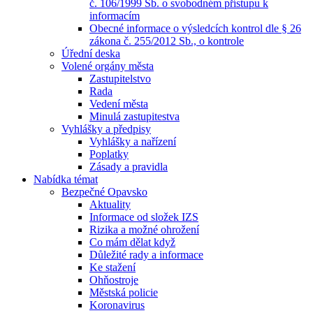
č. 106/1999 Sb. o svobodném přístupu k
informacím
Obecné informace o výsledcích kontrol dle § 26
zákona č. 255/2012 Sb., o kontrole
Úřední deska
Volené orgány města
Zastupitelstvo
Rada
Vedení města
Minulá zastupitestva
Vyhlášky a předpisy
Vyhlášky a nařízení
Poplatky
Zásady a pravidla
Nabídka témat
Bezpečné Opavsko
Aktuality
Informace od složek IZS
Rizika a možné ohrožení
Co mám dělat když
Důležité rady a informace
Ke stažení
Ohňostroje
Městská policie
Koronavirus