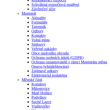
Rozklikávací rozpočet
Schválená rozpočtová opatření
Závěrečný účet
Magistrát
Aktuality
Formuláře
Tajemník
Odbory
Kontakty
Volná místa
Smlouvy
Veřejné zakázky
Obce správního obvodu
Ochrana osobních údajů (GDPR)
Ochrana oznamovatelů v rámci Magistrátu města
Opava (whistleblowing)
Zajímavé odkazy
Elektronická podatelna
Městské části
Komárov
Milostovice
Malé Hoštice
Podvihov
Suché Lazce
Vlaštovičky