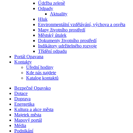
Údržba zeleně
Odpady
Aktuality
Hluk
Environmentální vzdělávání, výchova a osvěta
Mapy životního prostředí
Městský útulek
Dokumenty životního prostředí
Indikátory udržitelného rozvoje
Třídění odpadu
Portál Opavana
Kontakty
Úřední hodiny
Kde nás najdete
Katalog kontaktů
Bezpečné Opavsko
Dotace
Doprava
Energetika
Kultura a akce města
Majetek města
Mapový portál
Média
Podnikání