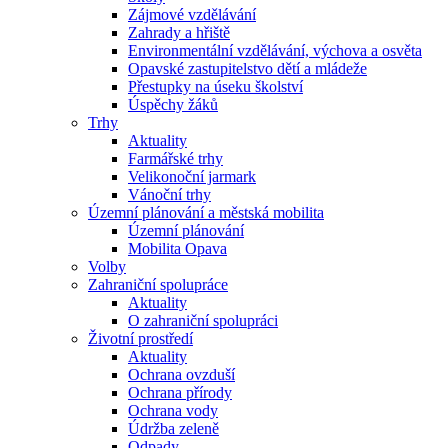
Zájmové vzdělávání
Zahrady a hřiště
Environmentální vzdělávání, výchova a osvěta
Opavské zastupitelstvo dětí a mládeže
Přestupky na úseku školství
Úspěchy žáků
Trhy
Aktuality
Farmářské trhy
Velikonoční jarmark
Vánoční trhy
Územní plánování a městská mobilita
Územní plánování
Mobilita Opava
Volby
Zahraniční spolupráce
Aktuality
O zahraniční spolupráci
Životní prostředí
Aktuality
Ochrana ovzduší
Ochrana přírody
Ochrana vody
Údržba zeleně
Odpady