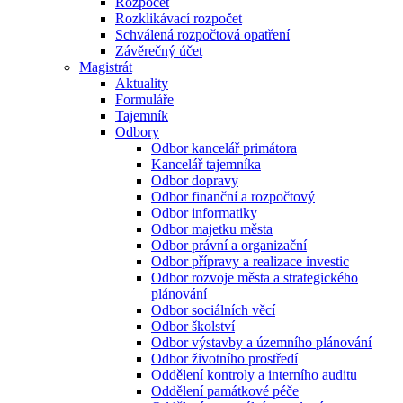
Rozpočet
Rozklikávací rozpočet
Schválená rozpočtová opatření
Závěrečný účet
Magistrát
Aktuality
Formuláře
Tajemník
Odbory
Odbor kancelář primátora
Kancelář tajemníka
Odbor dopravy
Odbor finanční a rozpočtový
Odbor informatiky
Odbor majetku města
Odbor právní a organizační
Odbor přípravy a realizace investic
Odbor rozvoje města a strategického
plánování
Odbor sociálních věcí
Odbor školství
Odbor výstavby a územního plánování
Odbor životního prostředí
Oddělení kontroly a interního auditu
Oddělení památkové péče