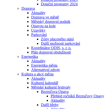
Dotační programy 2024
Doprava
Aktuality
Doprava ve městě
Městský dopravní podnik
Opavou na kole
Uzavírky
Parkování
Zóny placeného stání
Další možnosti parkování
Koordinátor ODIS, s. r. o.
Plán dopravní obslužnosti
Energetika
Aktuality
Energetika města
Alternativní zdroje
Kultura a akce města
Aktuality
Kulturní kalendář
Městské kulturní festivaly
Bezručova Opava
Přehled ročníků Bezručovy Opavy
Aktuality
Další břehy