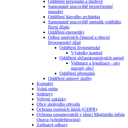
Oddělení personální a mzdové
Samostatné pracoviště bezpečnostní
manažer
Oddělení hlavního architekta
Samostatné pracoviště metodik vnitřního
řízení úřadu
Oddělení energetiky
Odbor správních činností a obecní
živnostenský úřad
Oddělení živnostenské
Výsledky kontrol
Oddělení občanskosprávních agend
Vidimace a legalizace - pro
starosty obcí
Oddělení přestupků
Oddělení spisové služby
Kontakty
Volná místa
Smlouvy
Veřejné zakázky
Obce správního obvodu
Ochrana osobních údajů (GDPR)
Ochrana oznamovatelů v rámci Magistrátu města
Opava (whistleblowing)
Zajímavé odkazy