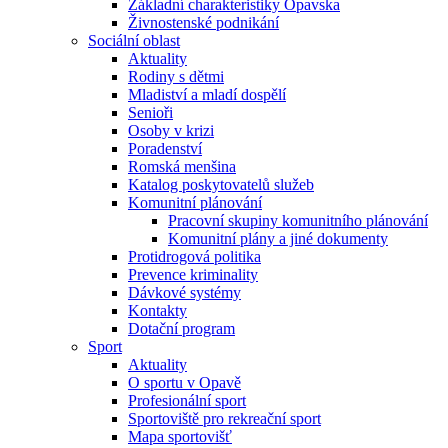
Základní charakteristiky Opavska
Živnostenské podnikání
Sociální oblast
Aktuality
Rodiny s dětmi
Mladiství a mladí dospělí
Senioři
Osoby v krizi
Poradenství
Romská menšina
Katalog poskytovatelů služeb
Komunitní plánování
Pracovní skupiny komunitního plánování
Komunitní plány a jiné dokumenty
Protidrogová politika
Prevence kriminality
Dávkové systémy
Kontakty
Dotační program
Sport
Aktuality
O sportu v Opavě
Profesionální sport
Sportoviště pro rekreační sport
Mapa sportovišť