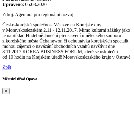
Upraveno
: 05.03.2020
Zdroj: Agentura pro regionální rozvoj
Česko-korejská společnost Vás zve na Korejské dny
v Moravskoslezském 2.11 - 12.11.2017. Mimo kulturní zážitky jako
je například Hudebně-taneční představení uměleckého souboru
z korejského města Čchangwon či ochutnávka korejských specialit
mohou zájemci o navázání obchodních vztahů navštívit dne
8.11.2017 KOREA BUSINESS FORUM, které se uskuteční
od 10 hodin na Krajském úřadě Moravskoslezského kraje v Ostravě.
Zpět
Městský úřad Opava
×