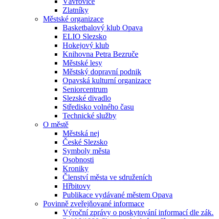
Vávrovice
Zlatníky
Městské organizace
Basketbalový klub Opava
ELIO Slezsko
Hokejový klub
Knihovna Petra Bezruče
Městské lesy
Městský dopravní podnik
Opavská kulturní organizace
Seniorcentrum
Slezské divadlo
Středisko volného času
Technické služby
O městě
Městská nej
České Slezsko
Symboly města
Osobnosti
Kroniky
Členství města ve sdruženích
Hřbitovy
Publikace vydávané městem Opava
Povinně zveřejňované informace
Výroční zprávy o poskytování informací dle zák.