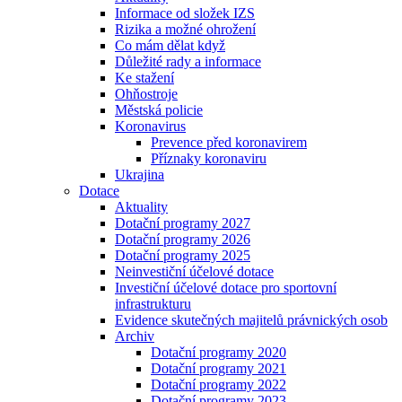
Informace od složek IZS
Rizika a možné ohrožení
Co mám dělat když
Důležité rady a informace
Ke stažení
Ohňostroje
Městská policie
Koronavirus
Prevence před koronavirem
Příznaky koronaviru
Ukrajina
Dotace
Aktuality
Dotační programy 2027
Dotační programy 2026
Dotační programy 2025
Neinvestiční účelové dotace
Investiční účelové dotace pro sportovní
infrastrukturu
Evidence skutečných majitelů právnických osob
Archiv
Dotační programy 2020
Dotační programy 2021
Dotační programy 2022
Dotační programy 2023