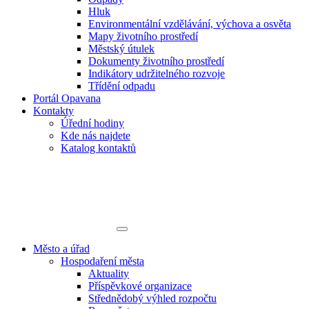
Hluk
Environmentální vzdělávání, výchova a osvěta
Mapy životního prostředí
Městský útulek
Dokumenty životního prostředí
Indikátory udržitelného rozvoje
Třídění odpadu
Portál Opavana
Kontakty
Úřední hodiny
Kde nás najdete
Katalog kontaktů
Město a úřad
Hospodaření města
Aktuality
Příspěvkové organizace
Střednědobý výhled rozpočtu