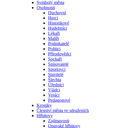
Symboly města
Osobnosti
Duchovní
Herci
Historikové
Hudebníci
Lékaři
Malíři
Podnikatelé
Politici
Přírodovědci
Sochaři
Spisovatelé
Sportovci
Stavitelé
Šlechta
Úředníci
Vládci
Vojáci
Pedagogové
Kroniky
Členství města ve sdruženích
Hřbitovy
Zajímavosti
Opavské hřbitovy