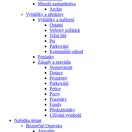
Minulá zastupitestva
Archiv
Vyhlášky a předpisy
Vyhlášky a nařízení
Ostatní
Veřejný pořádek
Tržní řád
Psi
Parkování
Komunální odpad
Poplatky
Zásady a pravidla
Nemovitosti
Dotace
Pronájmy
Parkování
Petice
Pocty
Pozemky
Fondy
Předzahrádky
Užívání symbolů
Nabídka témat
Bezpečné Opavsko
Aktuality