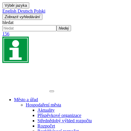
Výběr jazyka
English
Deutsch
Polski
Zobrazit vyhledávání
hledat
hledej
156
Město a úřad
Hospodaření města
Aktuality
Příspěvkové organizace
Střednědobý výhled rozpočtu
Rozpočet