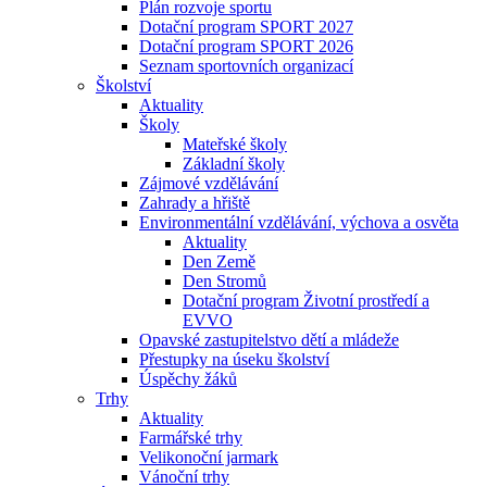
Plán rozvoje sportu
Dotační program SPORT 2027
Dotační program SPORT 2026
Seznam sportovních organizací
Školství
Aktuality
Školy
Mateřské školy
Základní školy
Zájmové vzdělávání
Zahrady a hřiště
Environmentální vzdělávání, výchova a osvěta
Aktuality
Den Země
Den Stromů
Dotační program Životní prostředí a
EVVO
Opavské zastupitelstvo dětí a mládeže
Přestupky na úseku školství
Úspěchy žáků
Trhy
Aktuality
Farmářské trhy
Velikonoční jarmark
Vánoční trhy