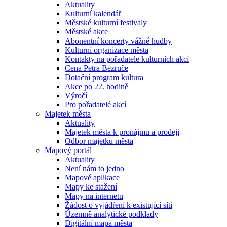
Aktuality
Kulturní kalendář
Městské kulturní festivaly
Městské akce
Abonentní koncerty vážné hudby
Kulturní organizace města
Kontakty na pořadatele kulturních akcí
Cena Petra Bezruče
Dotační program kultura
Akce po 22. hodině
Výročí
Pro pořadatelé akcí
Majetek města
Aktuality
Majetek města k pronájmu a prodeji
Odbor majetku města
Mapový portál
Aktuality
Není nám to jedno
Mapové aplikace
Mapy ke stažení
Mapy na internetu
Žádost o vyjádření k existující síti
Územně analytické podklady
Digitální mapa města