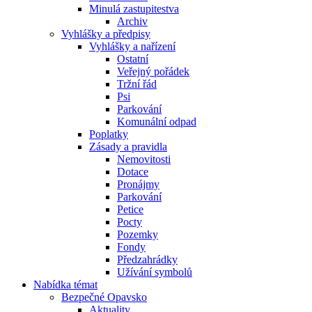
Minulá zastupitestva
Archiv
Vyhlášky a předpisy
Vyhlášky a nařízení
Ostatní
Veřejný pořádek
Tržní řád
Psi
Parkování
Komunální odpad
Poplatky
Zásady a pravidla
Nemovitosti
Dotace
Pronájmy
Parkování
Petice
Pocty
Pozemky
Fondy
Předzahrádky
Užívání symbolů
Nabídka témat
Bezpečné Opavsko
Aktuality