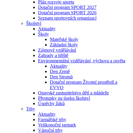
Plán rozvoje sportu
Dotační program SPORT 2027
Dotační program SPORT 2026
Seznam sportovních organizací
Školství
Aktuality
Školy
Mateřské školy
Základní školy
Zájmové vzdělávání
Zahrady a hřiště
Environmentální vzdělávání, výchova a osvěta
Aktuality
Den Země
Den Stromů
Dotační program Životní prostředí a
EVVO
Opavské zastupitelstvo dětí a mládeže
Přestupky na úseku školství
Úspěchy žáků
Trhy
Aktuality
Farmářské trhy
Velikonoční jarmark
Vánoční trhy