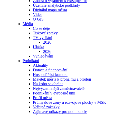
Žádost o vyjádření k existující síti
Územně analytické podklady
Digitální mapa města
Videa
O GIS
Média
Co se děje
Tiskové zprávy
TV vysílání
2026
Hláska
2026
Vyhledávání
Podnikání
Aktuality
Dotace a financování
Hospodářská komora
Majetek města k pronájmu a prodeji
Na koho se obrátit
Nejvýznamnější zaměstnavatelé
Podnikání v evropské unii
Profil města
Průmyslové zóny a rozvojové plochy v MSK
Veřejné zakázky
Zajímavé odkazy pro podnikatele