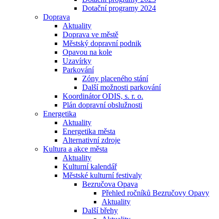
Dotační programy 2024
Doprava
Aktuality
Doprava ve městě
Městský dopravní podnik
Opavou na kole
Uzavírky
Parkování
Zóny placeného stání
Další možnosti parkování
Koordinátor ODIS, s. r. o.
Plán dopravní obslužnosti
Energetika
Aktuality
Energetika města
Alternativní zdroje
Kultura a akce města
Aktuality
Kulturní kalendář
Městské kulturní festivaly
Bezručova Opava
Přehled ročníků Bezručovy Opavy
Aktuality
Další břehy