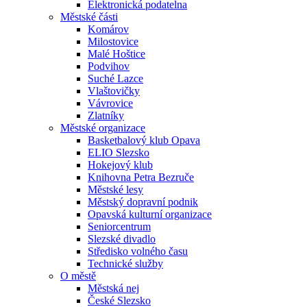
Elektronická podatelna
Městské části
Komárov
Milostovice
Malé Hoštice
Podvihov
Suché Lazce
Vlaštovičky
Vávrovice
Zlatníky
Městské organizace
Basketbalový klub Opava
ELIO Slezsko
Hokejový klub
Knihovna Petra Bezruče
Městské lesy
Městský dopravní podnik
Opavská kulturní organizace
Seniorcentrum
Slezské divadlo
Středisko volného času
Technické služby
O městě
Městská nej
České Slezsko