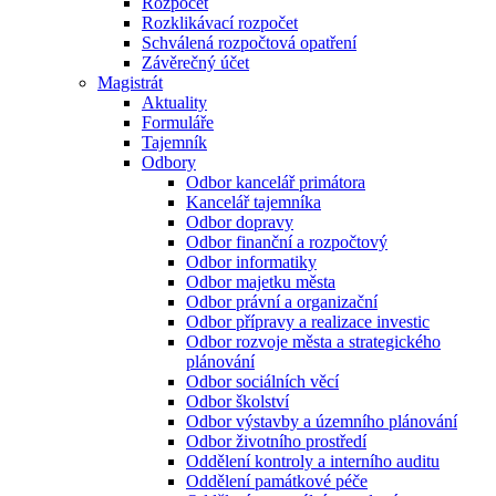
Rozpočet
Rozklikávací rozpočet
Schválená rozpočtová opatření
Závěrečný účet
Magistrát
Aktuality
Formuláře
Tajemník
Odbory
Odbor kancelář primátora
Kancelář tajemníka
Odbor dopravy
Odbor finanční a rozpočtový
Odbor informatiky
Odbor majetku města
Odbor právní a organizační
Odbor přípravy a realizace investic
Odbor rozvoje města a strategického
plánování
Odbor sociálních věcí
Odbor školství
Odbor výstavby a územního plánování
Odbor životního prostředí
Oddělení kontroly a interního auditu
Oddělení památkové péče