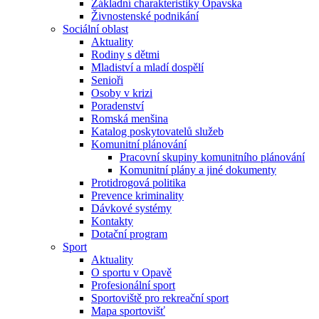
Základní charakteristiky Opavska
Živnostenské podnikání
Sociální oblast
Aktuality
Rodiny s dětmi
Mladiství a mladí dospělí
Senioři
Osoby v krizi
Poradenství
Romská menšina
Katalog poskytovatelů služeb
Komunitní plánování
Pracovní skupiny komunitního plánování
Komunitní plány a jiné dokumenty
Protidrogová politika
Prevence kriminality
Dávkové systémy
Kontakty
Dotační program
Sport
Aktuality
O sportu v Opavě
Profesionální sport
Sportoviště pro rekreační sport
Mapa sportovišť