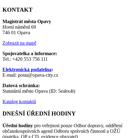
KONTAKT
Magistrát města Opavy
Horní náměstí 69
746 01 Opava
Zobrazit na mapě
Spojovatelka a informace:
Tel.: +420 553 756 111
Elektronická podatelna
:
E-mail: posta@opava-city.cz
Datová schránka:
Statutární město Opava (ID: 5eabx4t)
Katalog kontaktů
DNEŠNÍ ÚŘEDNÍ HODINY
Úřední hodiny
pro veřejnost pouze Odbor dopravy, oddělení
občanskosprávních agend Odboru správních činností a OŽÚ
(matrika, OP a CD, evidence obyvatel)