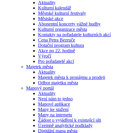
Aktuality
Kulturní kalendář
Městské kulturní festivaly
Městské akce
Abonentní koncerty vážné hudby
Kulturní organizace města
Kontakty na pořadatele kulturních akcí
Cena Petra Bezruče
Dotační program kultura
Akce po 22. hodině
Výročí
Pro pořadatelé akcí
Majetek města
Aktuality
Majetek města k pronájmu a prodeji
Odbor majetku města
Mapový portál
Aktuality
Není nám to jedno
Mapové aplikace
Mapy ke stažení
Mapy na internetu
Žádost o vyjádření k existující síti
Územně analytické podklady
Digitální mapa města