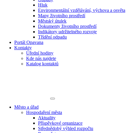
Hluk
Environmentální vzdělávání, výchova a osvěta
Mapy životního prostředí
Městský útulek
Dokumenty životního prostředí
Indikátory udržitelného rozvoje
Třídění odpadu
Portál Opavana
Kontakty
Úřední hodiny
Kde nás najdete
Katalog kontaktů
Město a úřad
Hospodaření města
Aktuality
Příspěvkové organizace
Střednědobý výhled rozpočtu