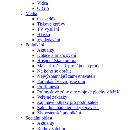
Videa
O GIS
Média
Co se děje
Tiskové zprávy
TV vysílání
Hláska
Vyhledávání
Podnikání
Aktuality
Dotace a financování
Hospodářská komora
Majetek města k pronájmu a prodeji
Na koho se obrátit
Nejvýznamnější zaměstnavatelé
Podnikání v evropské unii
Profil města
Průmyslové zóny a rozvojové plochy v MSK
Veřejné zakázky
Zajímavé odkazy pro podnikatele
Základní charakteristiky Opavska
Živnostenské podnikání
Sociální oblast
Aktuality
Rodiny s dětmi