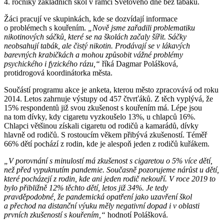
4. ročníky základních škol v rámci Světového dne bez tabáku.
Žáci pracují ve skupinkách, kde se dozvídají informace
o problémech s kouřením.
„Nově jsme zařadili problematiku
nikotinových sáčků, které se na školách začaly šířit. Sáčky
neobsahují tabák, ale čistý nikotin. Prodávají se v lákavých
barevných krabičkách a mohou způsobit vážné problémy
psychického i fyzického rázu,“
říká Dagmar Polášková,
protidrogová koordinátorka města.
Součástí programu akce je anketa, kterou město zpracovává od roku
2014. Letos zahrnuje výstupy od 457 čtvrťáků. Z těch vyplývá, že
15% respondentů již svou zkušenost s kouřením má. Lépe jsou
na tom dívky, kdy cigaretu vyzkoušelo 13%, u chlapců 16%.
Chlapci většinou získali cigaretu od rodičů a kamarádů, dívky
hlavně od rodičů. S rostoucím věkem přibývá zkušeností. Téměř
66% dětí pochází z rodin, kde je alespoň jeden z rodičů kuřákem.
„V porovnání s minulostí má zkušenost s cigaretou o 5% více dětí,
než před vypuknutím pandemie. Současně pozorujeme nárůst u dětí,
které pocházejí z rodin, kde ani jeden rodič nekouří. V roce 2019 to
bylo přibližně 12% těchto dětí, letos již 34%. Je tedy
pravděpodobné, že pandemická opatření jako uzavření škol
a přechod na distanční výuku měly negativní dopad i v oblasti
prvních zkušeností s kouřením,“
hodnotí Polášková.