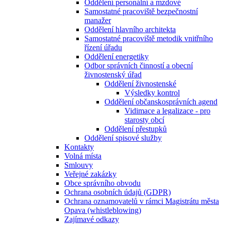
Oddělení personální a mzdové
Samostatné pracoviště bezpečnostní
manažer
Oddělení hlavního architekta
Samostatné pracoviště metodik vnitřního
řízení úřadu
Oddělení energetiky
Odbor správních činností a obecní
živnostenský úřad
Oddělení živnostenské
Výsledky kontrol
Oddělení občanskosprávních agend
Vidimace a legalizace - pro
starosty obcí
Oddělení přestupků
Oddělení spisové služby
Kontakty
Volná místa
Smlouvy
Veřejné zakázky
Obce správního obvodu
Ochrana osobních údajů (GDPR)
Ochrana oznamovatelů v rámci Magistrátu města
Opava (whistleblowing)
Zajímavé odkazy