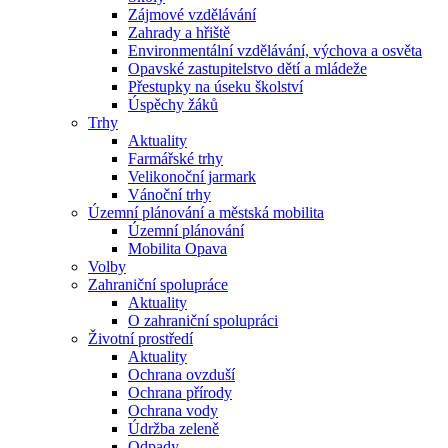
Zájmové vzdělávání
Zahrady a hřiště
Environmentální vzdělávání, výchova a osvěta
Opavské zastupitelstvo dětí a mládeže
Přestupky na úseku školství
Úspěchy žáků
Trhy
Aktuality
Farmářské trhy
Velikonoční jarmark
Vánoční trhy
Územní plánování a městská mobilita
Územní plánování
Mobilita Opava
Volby
Zahraniční spolupráce
Aktuality
O zahraniční spolupráci
Životní prostředí
Aktuality
Ochrana ovzduší
Ochrana přírody
Ochrana vody
Údržba zeleně
Odpady