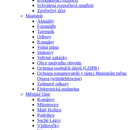
Rozklikávací rozpočet
Schválená rozpočtová opatření
Závěrečný účet
Magistrát
Aktuality
Formuláře
Tajemník
Odbory
Kontakty
Volná místa
Smlouvy
Veřejné zakázky
Obce správního obvodu
Ochrana osobních údajů (GDPR)
Ochrana oznamovatelů v rámci Magistrátu města
Opava (whistleblowing)
Zajímavé odkazy
Elektronická podatelna
Městské části
Komárov
Milostovice
Malé Hoštice
Podvihov
Suché Lazce
Vlaštovičky