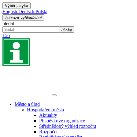
Výběr jazyka
English
Deutsch
Polski
Zobrazit vyhledávání
hledat
hledej
156
Město a úřad
Hospodaření města
Aktuality
Příspěvkové organizace
Střednědobý výhled rozpočtu
Rozpočet