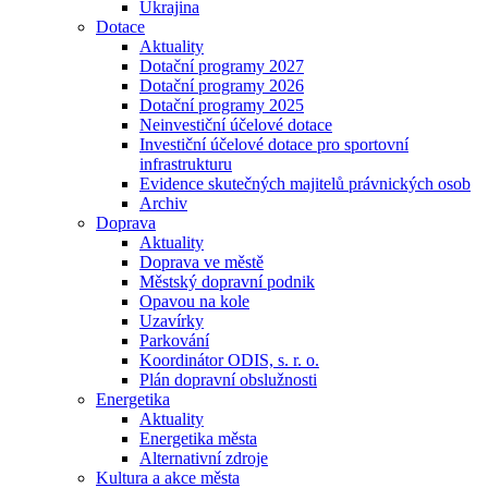
Ukrajina
Dotace
Aktuality
Dotační programy 2027
Dotační programy 2026
Dotační programy 2025
Neinvestiční účelové dotace
Investiční účelové dotace pro sportovní
infrastrukturu
Evidence skutečných majitelů právnických osob
Archiv
Doprava
Aktuality
Doprava ve městě
Městský dopravní podnik
Opavou na kole
Uzavírky
Parkování
Koordinátor ODIS, s. r. o.
Plán dopravní obslužnosti
Energetika
Aktuality
Energetika města
Alternativní zdroje
Kultura a akce města