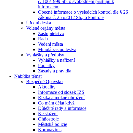
č. 106/1999 Sb. o svobodném přístupu k
informacím
Obecné informace o výsledcích kontrol dle § 26
zákona č. 255/2012 Sb., o kontrole
Úřední deska
Volené orgány města
Zastupitelstvo
Rada
Vedení města
Minulá zastupitestva
Vyhlášky a předpisy
Vyhlášky a nařízení
Poplatky
Zásady a pravidla
Nabídka témat
Bezpečné Opavsko
Aktuality
Informace od složek IZS
Rizika a možné ohrožení
Co mám dělat když
Důležité rady a informace
Ke stažení
Ohňostroje
Městská policie
Koronavirus