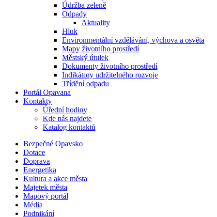
Údržba zeleně
Odpady
Aktuality
Hluk
Environmentální vzdělávání, výchova a osvěta
Mapy životního prostředí
Městský útulek
Dokumenty životního prostředí
Indikátory udržitelného rozvoje
Třídění odpadu
Portál Opavana
Kontakty
Úřední hodiny
Kde nás najdete
Katalog kontaktů
Bezpečné Opavsko
Dotace
Doprava
Energetika
Kultura a akce města
Majetek města
Mapový portál
Média
Podnikání