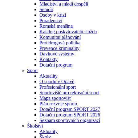
Mladiství a mladí dospělí
Senioři
Osoby v krizi
Poradenství
Romská menšina
Katalog poskytovatelů služeb
Komunitní plánování
Protidrogová politika
Prevence kriminality
Dávkové systémy
Kontakty
Dotační program
Sport
Aktuality
O sportu v Opavě
Profesionální sport
Sportoviště pro rekreační sport
Mapa sportovišť
Plán rozvoje sportu
Dotační program SPORT 2027
Dotační program SPORT 2026
Seznam sportovních organizací
Školství
Aktuality
Školy