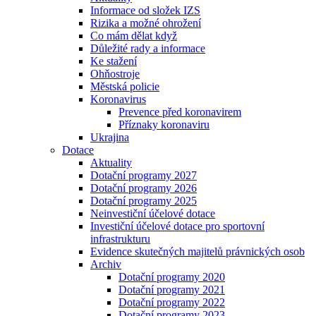
Informace od složek IZS
Rizika a možné ohrožení
Co mám dělat když
Důležité rady a informace
Ke stažení
Ohňostroje
Městská policie
Koronavirus
Prevence před koronavirem
Příznaky koronaviru
Ukrajina
Dotace
Aktuality
Dotační programy 2027
Dotační programy 2026
Dotační programy 2025
Neinvestiční účelové dotace
Investiční účelové dotace pro sportovní
infrastrukturu
Evidence skutečných majitelů právnických osob
Archiv
Dotační programy 2020
Dotační programy 2021
Dotační programy 2022
Dotační programy 2023