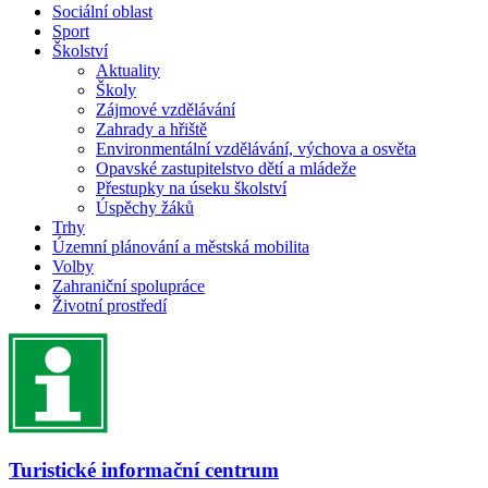
Sociální oblast
Sport
Školství
Aktuality
Školy
Zájmové vzdělávání
Zahrady a hřiště
Environmentální vzdělávání, výchova a osvěta
Opavské zastupitelstvo dětí a mládeže
Přestupky na úseku školství
Úspěchy žáků
Trhy
Územní plánování a městská mobilita
Volby
Zahraniční spolupráce
Životní prostředí
Turistické informační centrum