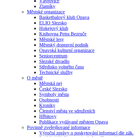
Vávrovice
Zlatníky
Městské organizace
Basketbalový klub Opava
ELIO Slezsko
Hokejový klub
Knihovna Petra Bezruče
Městské lesy
Městský dopravní podnik
Opavská kulturní organizace
Seniorcentrum
Slezské divadlo
Středisko volného času
Technické služby
O městě
Městská nej
České Slezsko
Symboly města
Osobnosti
Kroniky
Členství města ve sdruženích
Hřbitovy
Publikace vydávané městem Opava
Povinně zveřejňované informace
Výroční zprávy o poskytování informací dle zák.