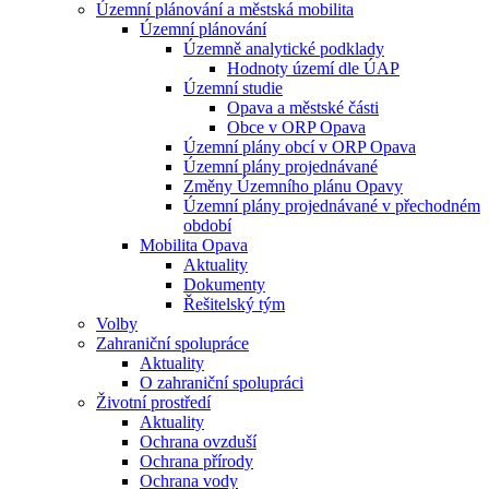
Územní plánování a městská mobilita
Územní plánování
Územně analytické podklady
Hodnoty území dle ÚAP
Územní studie
Opava a městské části
Obce v ORP Opava
Územní plány obcí v ORP Opava
Územní plány projednávané
Změny Územního plánu Opavy
Územní plány projednávané v přechodném
období
Mobilita Opava
Aktuality
Dokumenty
Řešitelský tým
Volby
Zahraniční spolupráce
Aktuality
O zahraniční spolupráci
Životní prostředí
Aktuality
Ochrana ovzduší
Ochrana přírody
Ochrana vody