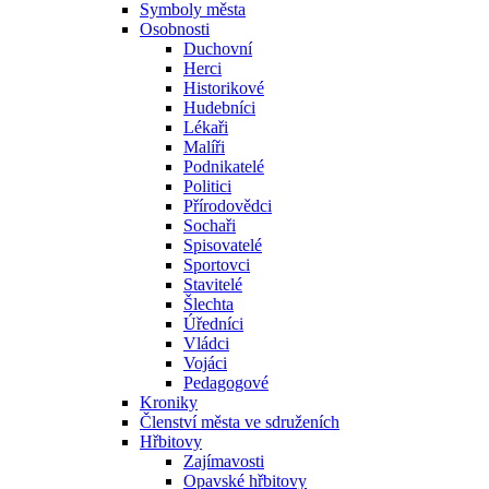
Symboly města
Osobnosti
Duchovní
Herci
Historikové
Hudebníci
Lékaři
Malíři
Podnikatelé
Politici
Přírodovědci
Sochaři
Spisovatelé
Sportovci
Stavitelé
Šlechta
Úředníci
Vládci
Vojáci
Pedagogové
Kroniky
Členství města ve sdruženích
Hřbitovy
Zajímavosti
Opavské hřbitovy