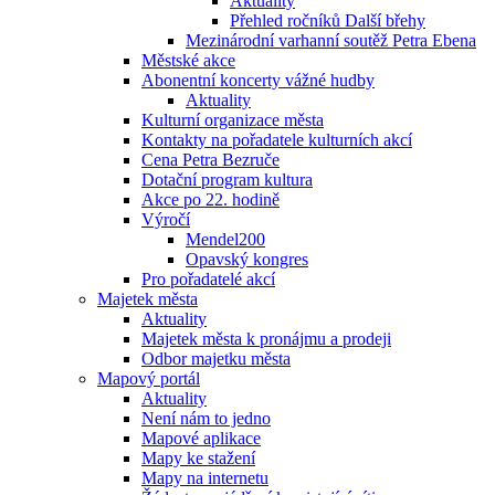
Aktuality
Přehled ročníků Další břehy
Mezinárodní varhanní soutěž Petra Ebena
Městské akce
Abonentní koncerty vážné hudby
Aktuality
Kulturní organizace města
Kontakty na pořadatele kulturních akcí
Cena Petra Bezruče
Dotační program kultura
Akce po 22. hodině
Výročí
Mendel200
Opavský kongres
Pro pořadatelé akcí
Majetek města
Aktuality
Majetek města k pronájmu a prodeji
Odbor majetku města
Mapový portál
Aktuality
Není nám to jedno
Mapové aplikace
Mapy ke stažení
Mapy na internetu