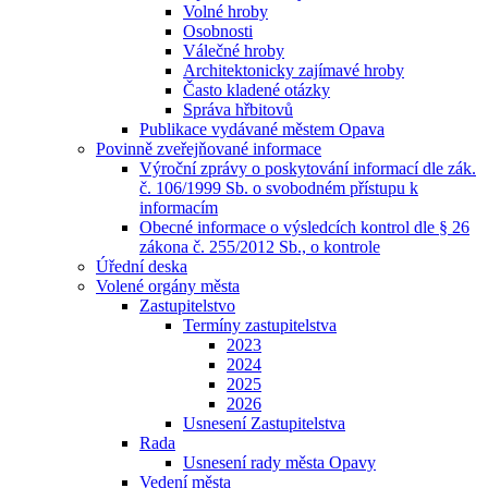
Volné hroby
Osobnosti
Válečné hroby
Architektonicky zajímavé hroby
Často kladené otázky
Správa hřbitovů
Publikace vydávané městem Opava
Povinně zveřejňované informace
Výroční zprávy o poskytování informací dle zák.
č. 106/1999 Sb. o svobodném přístupu k
informacím
Obecné informace o výsledcích kontrol dle § 26
zákona č. 255/2012 Sb., o kontrole
Úřední deska
Volené orgány města
Zastupitelstvo
Termíny zastupitelstva
2023
2024
2025
2026
Usnesení Zastupitelstva
Rada
Usnesení rady města Opavy
Vedení města