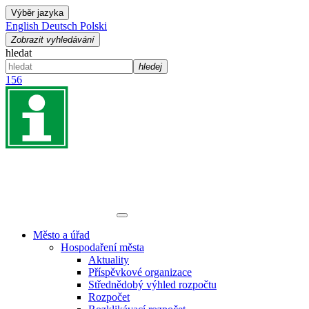
Výběr jazyka
English
Deutsch
Polski
Zobrazit vyhledávání
hledat
hledej
156
Město a úřad
Hospodaření města
Aktuality
Příspěvkové organizace
Střednědobý výhled rozpočtu
Rozpočet