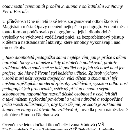
oSlavnostní ceremoniál proběhl 2. dubna v obřadní síni Knihovny
Petra Bezruče.
U příležitosti Dne učitelů také letos zorganizoval odbor školství
Magistrátu města Opavy ocenění nejlepších pedagogů. Vedení města
touto formou poděkovalo pedagogům za jejich dlouhodobé
výsledky ve výchovně vzdělávací práci, za bezproblémový přístup
k dětem a nadstandardní aktivity, které mnohdy vykonávají i nad
rámec školy.
„Jako dlouholetá pedagožka sama nejlépe vím, jak je práce s dětmi
náročná. Slovy za ni nelze nikdy dostatečně poděkovat, protože
vzdělávat děti a současně se také podílet na jejich výchově není jen
profese, ale hlavně životní styl každého učitele. Způsob výchovy
v sobě musí nést respekt dospělých vůči dětem a škola musí být
místem zajišťujícím moderní způsoby vzdělávání, vysokou odbornost
pedagogických pracovníků, vstřícný přístup a snahu svými
schopnostmi napomáhat rozvoji dětské osobnosti v celé její šíři
a také místem zvyšování povědomí o velmi náročné a zodpovědné
práci všech zúčastněných, aby bylo zřejmé, že škola je základním
kamenem etapy celoživotního vzdělávání,“
uvedla první náměstkyně
primátora Simona Bierhausová.
Ocenění se letos dočkali tito učitelé: Ivana Váňová (MŠ
Na Pastvisku), Lucie Zeisbergerová (MŠ Pekařská), Ludmila