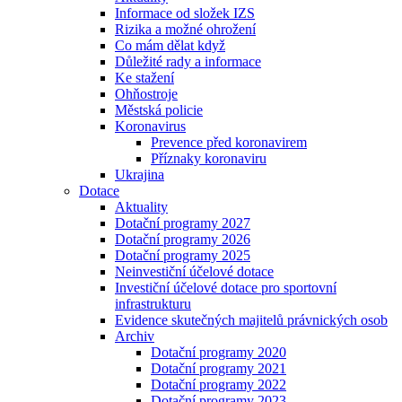
Informace od složek IZS
Rizika a možné ohrožení
Co mám dělat když
Důležité rady a informace
Ke stažení
Ohňostroje
Městská policie
Koronavirus
Prevence před koronavirem
Příznaky koronaviru
Ukrajina
Dotace
Aktuality
Dotační programy 2027
Dotační programy 2026
Dotační programy 2025
Neinvestiční účelové dotace
Investiční účelové dotace pro sportovní
infrastrukturu
Evidence skutečných majitelů právnických osob
Archiv
Dotační programy 2020
Dotační programy 2021
Dotační programy 2022
Dotační programy 2023