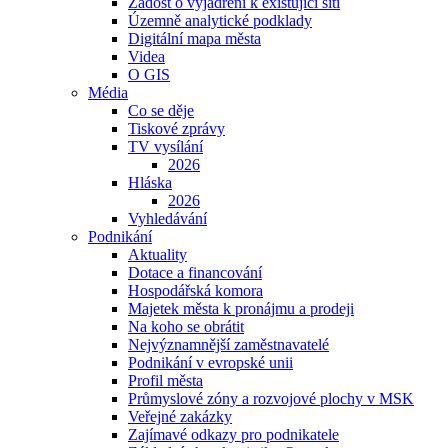
Žádost o vyjádření k existující síti
Územně analytické podklady
Digitální mapa města
Videa
O GIS
Média
Co se děje
Tiskové zprávy
TV vysílání
2026
Hláska
2026
Vyhledávání
Podnikání
Aktuality
Dotace a financování
Hospodářská komora
Majetek města k pronájmu a prodeji
Na koho se obrátit
Nejvýznamnější zaměstnavatelé
Podnikání v evropské unii
Profil města
Průmyslové zóny a rozvojové plochy v MSK
Veřejné zakázky
Zajímavé odkazy pro podnikatele