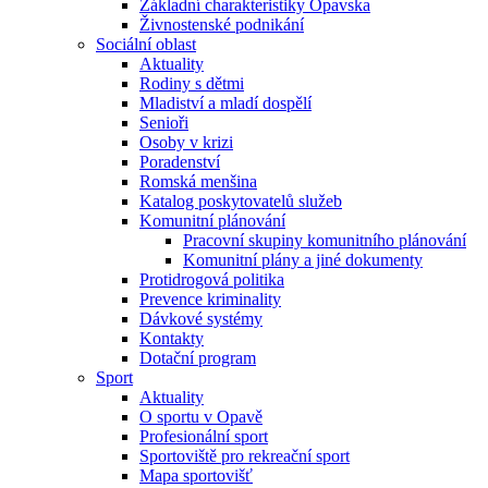
Základní charakteristiky Opavska
Živnostenské podnikání
Sociální oblast
Aktuality
Rodiny s dětmi
Mladiství a mladí dospělí
Senioři
Osoby v krizi
Poradenství
Romská menšina
Katalog poskytovatelů služeb
Komunitní plánování
Pracovní skupiny komunitního plánování
Komunitní plány a jiné dokumenty
Protidrogová politika
Prevence kriminality
Dávkové systémy
Kontakty
Dotační program
Sport
Aktuality
O sportu v Opavě
Profesionální sport
Sportoviště pro rekreační sport
Mapa sportovišť