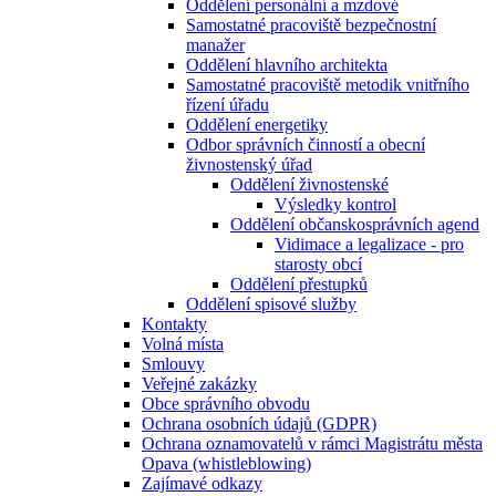
Oddělení personální a mzdové
Samostatné pracoviště bezpečnostní
manažer
Oddělení hlavního architekta
Samostatné pracoviště metodik vnitřního
řízení úřadu
Oddělení energetiky
Odbor správních činností a obecní
živnostenský úřad
Oddělení živnostenské
Výsledky kontrol
Oddělení občanskosprávních agend
Vidimace a legalizace - pro
starosty obcí
Oddělení přestupků
Oddělení spisové služby
Kontakty
Volná místa
Smlouvy
Veřejné zakázky
Obce správního obvodu
Ochrana osobních údajů (GDPR)
Ochrana oznamovatelů v rámci Magistrátu města
Opava (whistleblowing)
Zajímavé odkazy