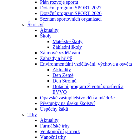
Plán rozvoje sportu
Dotační program SPORT 2027
Dotační program SPORT 2026
Seznam sportovních organizací
Školství
Aktuality
Školy
Mateřské školy
Základní školy
Zájmové vzdělávání
Zahrady a hřiště
Environmentální vzdělávání, výchova a osvěta
Aktuality
Den Země
Den Stromů
Dotační program Životní prostředí a
EVVO
Opavské zastupitelstvo dětí a mládeže
Přestupky na úseku školství
Úspěchy žáků
Trhy
Aktuality
Farmářské trhy
Velikonoční jarmark
Vánoční trhy