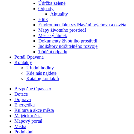
Údržba zeleně
Odpady
Aktuality
Hluk
Environmentální vzdělávání, výchova a osvěta
Mapy životního prostředí
Městský útulek
Dokumenty životního prostředí
Indikátory udržitelného rozvoje
Třídění odpadu
Portál Opavana
Kontakty
Úřední hodiny
Kde nás najdete
Katalog kontaktů
Bezpečné Opavsko
Dotace
Doprava
Energetika
Kultura a akce města
Majetek města
Mapový portál
Média
Podnikání