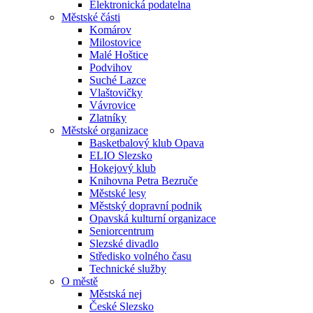
Elektronická podatelna
Městské části
Komárov
Milostovice
Malé Hoštice
Podvihov
Suché Lazce
Vlaštovičky
Vávrovice
Zlatníky
Městské organizace
Basketbalový klub Opava
ELIO Slezsko
Hokejový klub
Knihovna Petra Bezruče
Městské lesy
Městský dopravní podnik
Opavská kulturní organizace
Seniorcentrum
Slezské divadlo
Středisko volného času
Technické služby
O městě
Městská nej
České Slezsko