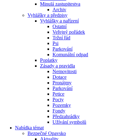
Minulá zastupitestva
Archiv
Vyhlášky a předpisy
Vyhlášky a nařízení
Ostatní
Veřejný pořádek
Tržní řád
Psi
Parkování
Komunální odpad
Poplatky
Zásady a pravidla
Nemovitosti
Dotace
Pronájmy
Parkování
Petice
Pocty
Pozemky
Fondy
Předzahrádky
Užívání symbolů
Nabídka témat
Bezpečné Opavsko
Aktuality