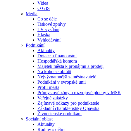
Videa
O GIS
Média
Co se děje
Tiskové zprávy
TV vysílání
Hláska
Vyhledávání
Podnikání
Aktuality
Dotace a financování
Hospodářská komora
Majetek města k pronájmu a prodeji
Na koho se obrátit
Nejvýznamnější zaměstnavatelé
Podnikání v evropské unii
Profil města
Průmyslové zóny a rozvojové plochy v MSK
Veřejné zakázky
Zajímavé odkazy pro podnikatele
Základní charakteristiky Opavska
Živnostenské podnikání
Sociální oblast
Aktuality
Rodiny s dětmi