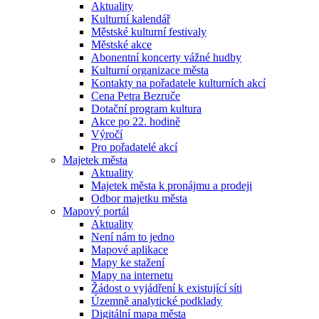
Aktuality
Kulturní kalendář
Městské kulturní festivaly
Městské akce
Abonentní koncerty vážné hudby
Kulturní organizace města
Kontakty na pořadatele kulturních akcí
Cena Petra Bezruče
Dotační program kultura
Akce po 22. hodině
Výročí
Pro pořadatelé akcí
Majetek města
Aktuality
Majetek města k pronájmu a prodeji
Odbor majetku města
Mapový portál
Aktuality
Není nám to jedno
Mapové aplikace
Mapy ke stažení
Mapy na internetu
Žádost o vyjádření k existující síti
Územně analytické podklady
Digitální mapa města