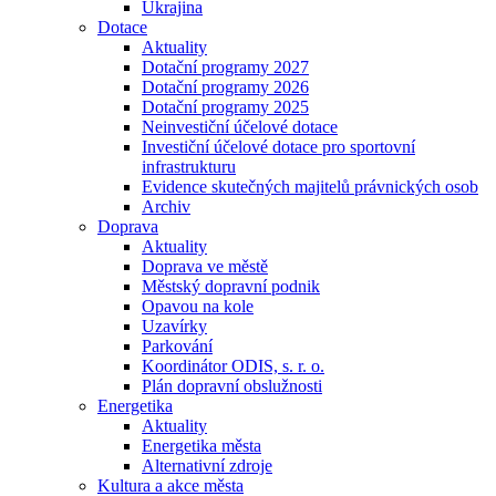
Ukrajina
Dotace
Aktuality
Dotační programy 2027
Dotační programy 2026
Dotační programy 2025
Neinvestiční účelové dotace
Investiční účelové dotace pro sportovní
infrastrukturu
Evidence skutečných majitelů právnických osob
Archiv
Doprava
Aktuality
Doprava ve městě
Městský dopravní podnik
Opavou na kole
Uzavírky
Parkování
Koordinátor ODIS, s. r. o.
Plán dopravní obslužnosti
Energetika
Aktuality
Energetika města
Alternativní zdroje
Kultura a akce města