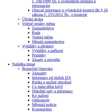
č. 106/1999 Sb. o svobodném přístupu k
informacím
Obecné informace o výsledcích kontrol dle § 26
zákona č. 255/2012 Sb., o kontrole
Úřední deska
Volené orgány města
Zastupitelstvo
Rada
Vedení města
Minulá zastupitestva
Vyhlášky a předpisy
Vyhlášky a nařízení
Poplatky
Zásady a pravidla
Nabídka témat
Bezpečné Opavsko
Aktuality
Informace od složek IZS
Rizika a možné ohrožení
Co mám dělat když
Důležité rady a informace
Ke stažení
Ohňostroje
Městská policie
Koronavirus