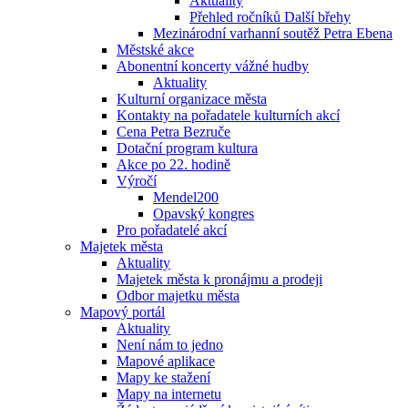
Aktuality
Přehled ročníků Další břehy
Mezinárodní varhanní soutěž Petra Ebena
Městské akce
Abonentní koncerty vážné hudby
Aktuality
Kulturní organizace města
Kontakty na pořadatele kulturních akcí
Cena Petra Bezruče
Dotační program kultura
Akce po 22. hodině
Výročí
Mendel200
Opavský kongres
Pro pořadatelé akcí
Majetek města
Aktuality
Majetek města k pronájmu a prodeji
Odbor majetku města
Mapový portál
Aktuality
Není nám to jedno
Mapové aplikace
Mapy ke stažení
Mapy na internetu