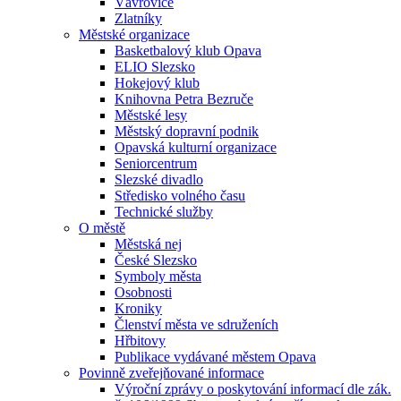
Vávrovice
Zlatníky
Městské organizace
Basketbalový klub Opava
ELIO Slezsko
Hokejový klub
Knihovna Petra Bezruče
Městské lesy
Městský dopravní podnik
Opavská kulturní organizace
Seniorcentrum
Slezské divadlo
Středisko volného času
Technické služby
O městě
Městská nej
České Slezsko
Symboly města
Osobnosti
Kroniky
Členství města ve sdruženích
Hřbitovy
Publikace vydávané městem Opava
Povinně zveřejňované informace
Výroční zprávy o poskytování informací dle zák.