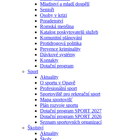
Mladiství a mladí dospělí
Senioři
Osoby v krizi
Poradenství
Romská menšina
Katalog poskytovatelů služeb
Komunitní plánování
Protidrogová politika
Prevence kriminality
Dávkové systémy
Kontakty
Dotační program
Sport
Aktuality
O sportu v Opavě
Profesionální sport
Sportoviště pro rekreační sport
Mapa sportovišť
Plán rozvoje sportu
Dotační program SPORT 2027
Dotační program SPORT 2026
Seznam sportovních organizací
Školství
Aktuality
Školy