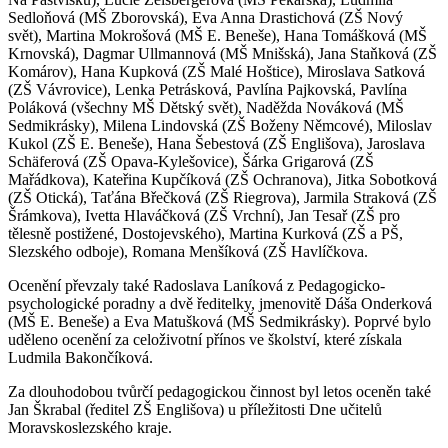
Sedloňová (MŠ Zborovská), Eva Anna Drastichová (ZŠ Nový
svět), Martina Mokrošová (MŠ E. Beneše), Hana Tomášková (MŠ
Krnovská), Dagmar Ullmannová (MŠ Mnišská), Jana Staňková (ZŠ
Komárov), Hana Kupková (ZŠ Malé Hoštice), Miroslava Satková
(ZŠ Vávrovice), Lenka Petrásková, Pavlína Pajkovská, Pavlína
Poláková (všechny MŠ Dětský svět), Naděžda Nováková (MŠ
Sedmikrásky), Milena Lindovská (ZŠ Boženy Němcové), Miloslav
Kukol (ZŠ E. Beneše), Hana Šebestová (ZŠ Englišova), Jaroslava
Schäferová (ZŠ Opava-Kylešovice), Šárka Grigarová (ZŠ
Mařádkova), Kateřina Kupčíková (ZŠ Ochranova), Jitka Sobotková
(ZŠ Otická), Taťána Břečková (ZŠ Riegrova), Jarmila Straková (ZŠ
Šrámkova), Ivetta Hlaváčková (ZŠ Vrchní), Jan Tesař (ZŠ pro
tělesně postižené, Dostojevského), Martina Kurková (ZŠ a PŠ,
Slezského odboje), Romana Menšíková (ZŠ Havlíčkova.
Ocenění převzaly také Radoslava Laníková z Pedagogicko-
psychologické poradny a dvě ředitelky, jmenovitě Dáša Onderková
(MŠ E. Beneše) a Eva Matušková (MŠ Sedmikrásky). Poprvé bylo
uděleno ocenění za celoživotní přínos ve školství, které získala
Ludmila Bakončíková.
Za dlouhodobou tvůrčí pedagogickou činnost byl letos oceněn také
Jan Škrabal (ředitel ZŠ Englišova) u příležitosti Dne učitelů
Moravskoslezského kraje.