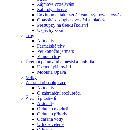
Zájmové vzdělávání
Zahrady a hřiště
Environmentální vzdělávání, výchova a osvěta
Opavské zastupitelstvo dětí a mládeže
Přestupky na úseku školství
Úspěchy žáků
Trhy
Aktuality
Farmářské trhy
Velikonoční jarmark
Vánoční trhy
Územní plánování a městská mobilita
Územní plánování
Mobilita Opava
Volby
Zahraniční spolupráce
Aktuality
O zahraniční spolupráci
Životní prostředí
Aktuality
Ochrana ovzduší
Ochrana přírody
Ochrana vody
Údržba zeleně
Odpady