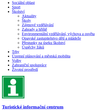
Sociální oblast
Sport
Školství
Aktuality
Školy
Zájmové vzdělávání
Zahrady a hřiště
Environmentální vzdělávání, výchova a osvěta
Opavské zastupitelstvo dětí a mládeže
Přestupky na úseku školství
Úspěchy žáků
Trhy
Územní plánování a městská mobilita
Volby
Zahraniční spolupráce
Životní prostředí
Turistické informační centrum