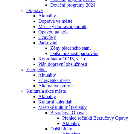
Dotační programy 2024
Doprava
Aktuality
Doprava ve městě
Městský dopravní podnik
Opavou na kole
Uzavírky
Parkování
Zóny placeného stání
Další možnosti parkování
Koordinátor ODIS, s. r. o.
Plán dopravní obslužnosti
Energetika
Aktuality
Energetika města
Alternativní zdroje
Kultura a akce města
Aktuality
Kulturní kalendář
Městské kulturní festivaly
Bezručova Opava
Přehled ročníků Bezručovy Opavy
Aktuality
Další břehy