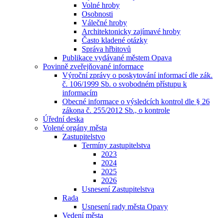
Volné hroby
Osobnosti
Válečné hroby
Architektonicky zajímavé hroby
Často kladené otázky
Správa hřbitovů
Publikace vydávané městem Opava
Povinně zveřejňované informace
Výroční zprávy o poskytování informací dle zák.
č. 106/1999 Sb. o svobodném přístupu k
informacím
Obecné informace o výsledcích kontrol dle § 26
zákona č. 255/2012 Sb., o kontrole
Úřední deska
Volené orgány města
Zastupitelstvo
Termíny zastupitelstva
2023
2024
2025
2026
Usnesení Zastupitelstva
Rada
Usnesení rady města Opavy
Vedení města