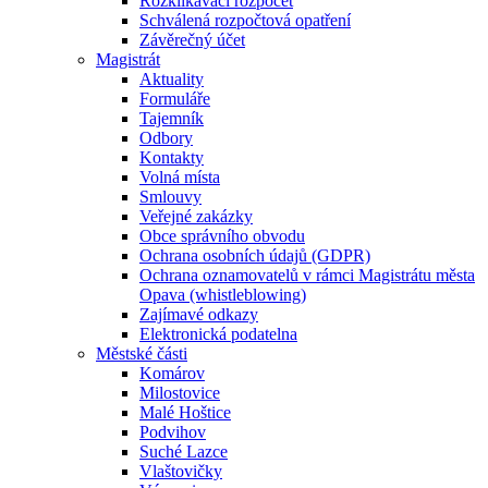
Rozklikávací rozpočet
Schválená rozpočtová opatření
Závěrečný účet
Magistrát
Aktuality
Formuláře
Tajemník
Odbory
Kontakty
Volná místa
Smlouvy
Veřejné zakázky
Obce správního obvodu
Ochrana osobních údajů (GDPR)
Ochrana oznamovatelů v rámci Magistrátu města
Opava (whistleblowing)
Zajímavé odkazy
Elektronická podatelna
Městské části
Komárov
Milostovice
Malé Hoštice
Podvihov
Suché Lazce
Vlaštovičky