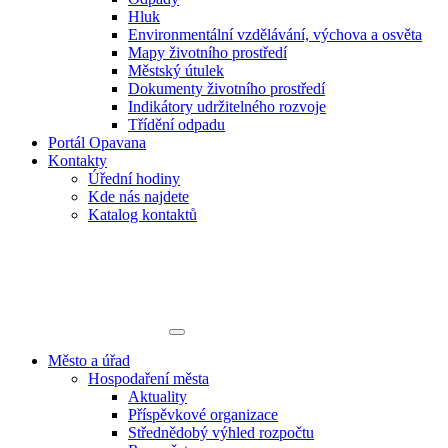
Hluk
Environmentální vzdělávání, výchova a osvěta
Mapy životního prostředí
Městský útulek
Dokumenty životního prostředí
Indikátory udržitelného rozvoje
Třídění odpadu
Portál Opavana
Kontakty
Úřední hodiny
Kde nás najdete
Katalog kontaktů
Město a úřad
Hospodaření města
Aktuality
Příspěvkové organizace
Střednědobý výhled rozpočtu