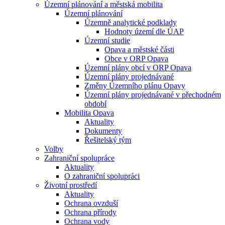
Územní plánování a městská mobilita
Územní plánování
Územně analytické podklady
Hodnoty území dle ÚAP
Územní studie
Opava a městské části
Obce v ORP Opava
Územní plány obcí v ORP Opava
Územní plány projednávané
Změny Územního plánu Opavy
Územní plány projednávané v přechodném
období
Mobilita Opava
Aktuality
Dokumenty
Řešitelský tým
Volby
Zahraniční spolupráce
Aktuality
O zahraniční spolupráci
Životní prostředí
Aktuality
Ochrana ovzduší
Ochrana přírody
Ochrana vody