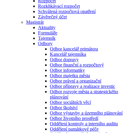
Rozpočet
Rozklikávací rozpočet
Schválená rozpočtová opatření
Závěrečný účet
Magistrát
Aktuality
Formuláře
Tajemník
Odbory
Odbor kancelář primátora
Kancelář tajemníka
Odbor dopravy
Odbor finanční a rozpočtový
Odbor informatiky
Odbor majetku města
Odbor právní a organizační
Odbor přípravy a realizace investic
Odbor rozvoje města a strategického
plánování
Odbor sociálních věcí
Odbor školství
Odbor výstavby a územního plánování
Odbor životního prostředí
Oddělení kontroly a interního auditu
Oddělení památkové péče