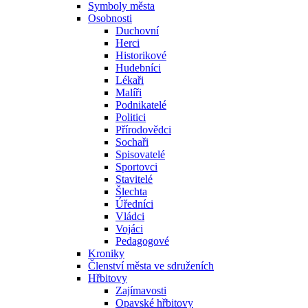
Symboly města
Osobnosti
Duchovní
Herci
Historikové
Hudebníci
Lékaři
Malíři
Podnikatelé
Politici
Přírodovědci
Sochaři
Spisovatelé
Sportovci
Stavitelé
Šlechta
Úředníci
Vládci
Vojáci
Pedagogové
Kroniky
Členství města ve sdruženích
Hřbitovy
Zajímavosti
Opavské hřbitovy