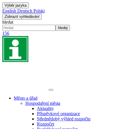
Výběr jazyka
English
Deutsch
Polski
Zobrazit vyhledávání
hledat
hledej
156
Město a úřad
Hospodaření města
Aktuality
Příspěvkové organizace
Střednědobý výhled rozpočtu
Rozpočet