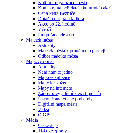
Kulturní organizace města
Kontakty na pořadatele kulturních akcí
Cena Petra Bezruče
Dotační program kultura
Akce po 22. hodině
Výročí
Pro pořadatelé akcí
Majetek města
Aktuality
Majetek města k pronájmu a prodeji
Odbor majetku města
Mapový portál
Aktuality
Není nám to jedno
Mapové aplikace
Mapy ke stažení
Mapy na internetu
Žádost o vyjádření k existující síti
Územně analytické podklady
Digitální mapa města
Videa
O GIS
Média
Co se děje
Tiskové zprávy