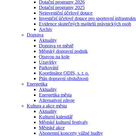
Dotační programy 2026
Dotační programy 2025
Neinvestiční účelové dotace
Investiční účelové dotace pro sportovní infrastrukt
Evidence skutečných majitelů právnických osob
Archiv
Doprava
Aktuality
Doprava ve městě
Městský dopravní podnik
Opavou na kole
Uzavírky
Parkování
Koordinátor ODIS, s. r. o.
Plán dopravní obslužnosti
Energetika
Aktuality
Energetika města
Alternativní zdroje
Kultura a akce města
Aktuality
Kulturní kalendář
Městské kulturní festivaly
Městské akce
Abonentní koncerty vážné hudby