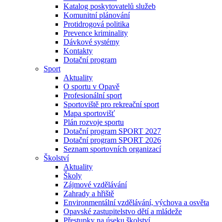
Katalog poskytovatelů služeb
Komunitní plánování
Protidrogová politika
Prevence kriminality
Dávkové systémy
Kontakty
Dotační program
Sport
Aktuality
O sportu v Opavě
Profesionální sport
Sportoviště pro rekreační sport
Mapa sportovišť
Plán rozvoje sportu
Dotační program SPORT 2027
Dotační program SPORT 2026
Seznam sportovních organizací
Školství
Aktuality
Školy
Zájmové vzdělávání
Zahrady a hřiště
Environmentální vzdělávání, výchova a osvěta
Opavské zastupitelstvo dětí a mládeže
Přestupky na úseku školství