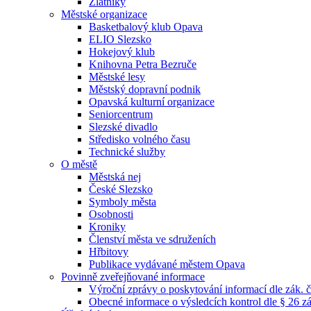
Zlatníky
Městské organizace
Basketbalový klub Opava
ELIO Slezsko
Hokejový klub
Knihovna Petra Bezruče
Městské lesy
Městský dopravní podnik
Opavská kulturní organizace
Seniorcentrum
Slezské divadlo
Středisko volného času
Technické služby
O městě
Městská nej
České Slezsko
Symboly města
Osobnosti
Kroniky
Členství města ve sdruženích
Hřbitovy
Publikace vydávané městem Opava
Povinně zveřejňované informace
Výroční zprávy o poskytování informací dle zák. 
Obecné informace o výsledcích kontrol dle § 26 zá