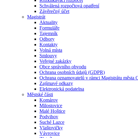
Rozklikávací rozpočet
Schválená rozpočtová opatření
Závěrečný účet
Magistrát
Aktuality
Formuláře
Tajemník
Odbory
Kontakty
Volná místa
Smlouvy
Veřejné zakázky
Obce správního obvodu
Ochrana osobních údajů (GDPR)
Ochrana oznamovatelů v rámci Magistrátu města 
Zajímavé odkazy
Elektronická podatelna
Městské části
Komárov
Milostovice
Malé Hoštice
Podvihov
Suché Lazce
Vlaštovičky
Vávrovice