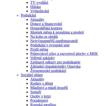
TV vysílání
Hláska
Vyhledávání
Podnikání
Aktuality
Dotace a financování
Hospodářská komora
Majetek města k pronájmu a prodeji
Na koho se obrátit
Nejvýznamnější zaměstnavatelé
Podnikání v evropské unii
Profil města
Průmyslové zóny a rozvojové plochy v MSK
Veřejné zakázky
Zajímavé odkazy pro podnikatele
Základní charakteristiky Opavska
Živnostenské podnikání
Sociální oblast
Aktuality
Rodiny s dětmi
Mladiství a mladí dospělí
Senioři
Osoby v krizi
Poradenství
Romská menšina