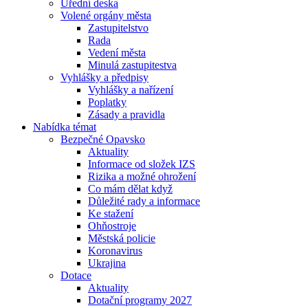
Úřední deska
Volené orgány města
Zastupitelstvo
Rada
Vedení města
Minulá zastupitestva
Vyhlášky a předpisy
Vyhlášky a nařízení
Poplatky
Zásady a pravidla
Nabídka témat
Bezpečné Opavsko
Aktuality
Informace od složek IZS
Rizika a možné ohrožení
Co mám dělat když
Důležité rady a informace
Ke stažení
Ohňostroje
Městská policie
Koronavirus
Ukrajina
Dotace
Aktuality
Dotační programy 2027