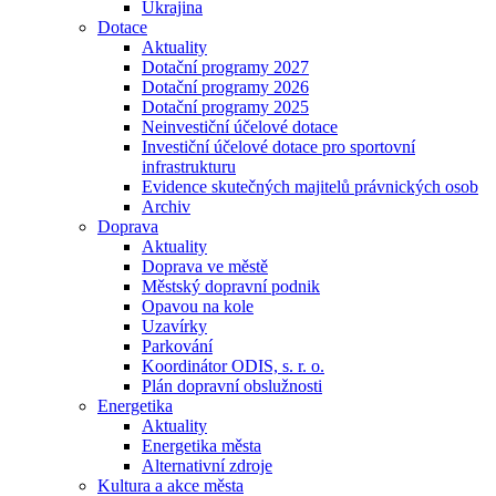
Ukrajina
Dotace
Aktuality
Dotační programy 2027
Dotační programy 2026
Dotační programy 2025
Neinvestiční účelové dotace
Investiční účelové dotace pro sportovní
infrastrukturu
Evidence skutečných majitelů právnických osob
Archiv
Doprava
Aktuality
Doprava ve městě
Městský dopravní podnik
Opavou na kole
Uzavírky
Parkování
Koordinátor ODIS, s. r. o.
Plán dopravní obslužnosti
Energetika
Aktuality
Energetika města
Alternativní zdroje
Kultura a akce města