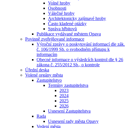
Volné hroby
Osobnosti
Válečné hroby
Architektonicky zajímavé hroby
Často kladené otázky
Správa hřbitovů
Publikace vydávané městem Opava
Povinně zveřejňované informace
Výroční zprávy o poskytování informací dle zák.
č. 106/1999 Sb. o svobodném přístupu k
informacím
Obecné informace o výsledcích kontrol dle § 26
zákona č. 255/2012 Sb., o kontrole
Úřední deska
Volené orgány města
Zastupitelstvo
Termíny zastupitelstva
2023
2024
2025
2026
Usnesení Zastupitelstva
Rada
Usnesení rady města Opavy
Vedení města