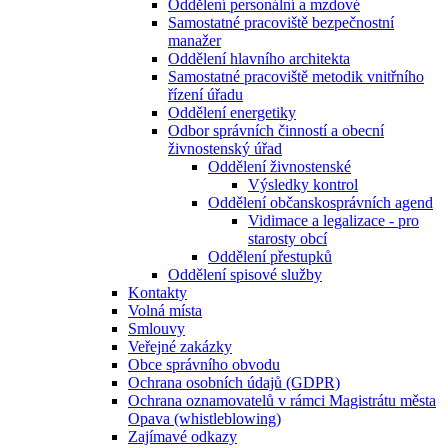
Oddělení personální a mzdové
Samostatné pracoviště bezpečnostní
manažer
Oddělení hlavního architekta
Samostatné pracoviště metodik vnitřního
řízení úřadu
Oddělení energetiky
Odbor správních činností a obecní
živnostenský úřad
Oddělení živnostenské
Výsledky kontrol
Oddělení občanskosprávních agend
Vidimace a legalizace - pro
starosty obcí
Oddělení přestupků
Oddělení spisové služby
Kontakty
Volná místa
Smlouvy
Veřejné zakázky
Obce správního obvodu
Ochrana osobních údajů (GDPR)
Ochrana oznamovatelů v rámci Magistrátu města
Opava (whistleblowing)
Zajímavé odkazy