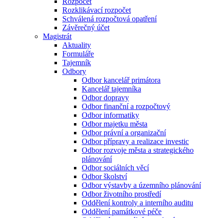
Rozpočet
Rozklikávací rozpočet
Schválená rozpočtová opatření
Závěrečný účet
Magistrát
Aktuality
Formuláře
Tajemník
Odbory
Odbor kancelář primátora
Kancelář tajemníka
Odbor dopravy
Odbor finanční a rozpočtový
Odbor informatiky
Odbor majetku města
Odbor právní a organizační
Odbor přípravy a realizace investic
Odbor rozvoje města a strategického
plánování
Odbor sociálních věcí
Odbor školství
Odbor výstavby a územního plánování
Odbor životního prostředí
Oddělení kontroly a interního auditu
Oddělení památkové péče