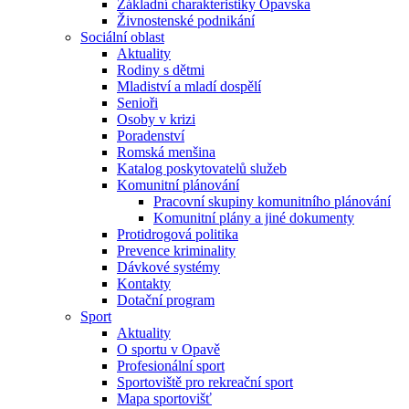
Základní charakteristiky Opavska
Živnostenské podnikání
Sociální oblast
Aktuality
Rodiny s dětmi
Mladiství a mladí dospělí
Senioři
Osoby v krizi
Poradenství
Romská menšina
Katalog poskytovatelů služeb
Komunitní plánování
Pracovní skupiny komunitního plánování
Komunitní plány a jiné dokumenty
Protidrogová politika
Prevence kriminality
Dávkové systémy
Kontakty
Dotační program
Sport
Aktuality
O sportu v Opavě
Profesionální sport
Sportoviště pro rekreační sport
Mapa sportovišť