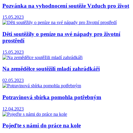
Pozvánka na vyhodnocení soutěže Vzduch pro život
15.05.2023
Děti soutěžily o peníze na své nápady pro životní
prostředí
15.05.2023
Na zemědělce soutěžili mladí zahrádkáři
02.05.2023
Potravinová sbírka pomohla potřebným
12.04.2023
Pojeďte s námi do práce na kole