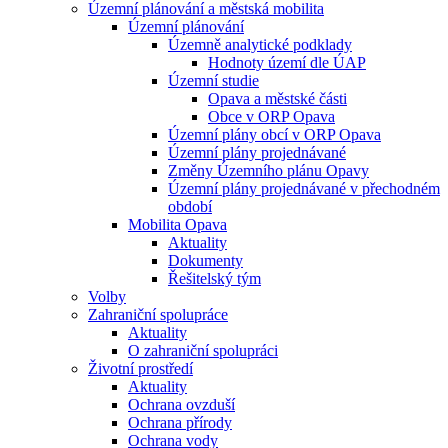
Územní plánování a městská mobilita
Územní plánování
Územně analytické podklady
Hodnoty území dle ÚAP
Územní studie
Opava a městské části
Obce v ORP Opava
Územní plány obcí v ORP Opava
Územní plány projednávané
Změny Územního plánu Opavy
Územní plány projednávané v přechodném
období
Mobilita Opava
Aktuality
Dokumenty
Řešitelský tým
Volby
Zahraniční spolupráce
Aktuality
O zahraniční spolupráci
Životní prostředí
Aktuality
Ochrana ovzduší
Ochrana přírody
Ochrana vody