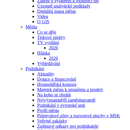
Žádost o vyjádření k existující síti
Územně analytické podklady
Digitální mapa města
Videa
O GIS
Média
Co se děje
Tiskové zprávy
TV vysílání
2026
Hláska
2026
Vyhledávání
Podnikání
Aktuality
Dotace a financování
Hospodářská komora
Majetek města k pronájmu a prodeji
Na koho se obrátit
Nejvýznamnější zaměstnavatelé
Podnikání v evropské unii
Profil města
Průmyslové zóny a rozvojové plochy v MSK
Veřejné zakázky
Zajímavé odkazy pro podnikatele