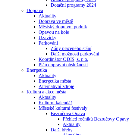
Dotační programy 2024
Doprava
Aktuality
Doprava ve městě
Městský dopravní podnik
Opavou na kole
Uzavírky
Parkování
Zóny placeného stání
Další možnosti parkování
Koordinátor ODIS, s. r. o.
Plán dopravní obslužnosti
Energetika
Aktuality
Energetika města
Alternativní zdroje
Kultura a akce města
Aktuality
Kulturní kalendář
Městské kulturní festivaly
Bezručova Opava
Přehled ročníků Bezručovy Opavy
Aktuality
Další břehy