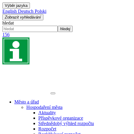
Výběr jazyka
English
Deutsch
Polski
Zobrazit vyhledávání
hledat
hledej
156
Město a úřad
Hospodaření města
Aktuality
Příspěvkové organizace
Střednědobý výhled rozpočtu
Rozpočet