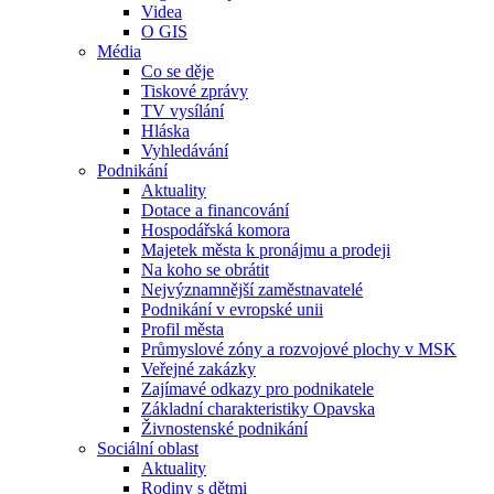
Videa
O GIS
Média
Co se děje
Tiskové zprávy
TV vysílání
Hláska
Vyhledávání
Podnikání
Aktuality
Dotace a financování
Hospodářská komora
Majetek města k pronájmu a prodeji
Na koho se obrátit
Nejvýznamnější zaměstnavatelé
Podnikání v evropské unii
Profil města
Průmyslové zóny a rozvojové plochy v MSK
Veřejné zakázky
Zajímavé odkazy pro podnikatele
Základní charakteristiky Opavska
Živnostenské podnikání
Sociální oblast
Aktuality
Rodiny s dětmi