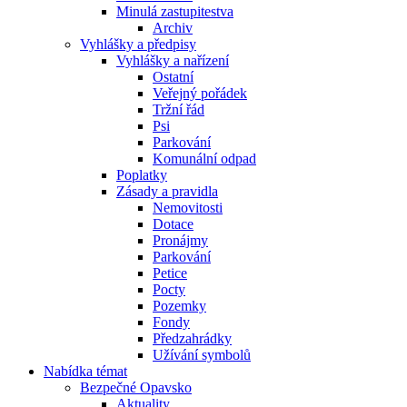
Minulá zastupitestva
Archiv
Vyhlášky a předpisy
Vyhlášky a nařízení
Ostatní
Veřejný pořádek
Tržní řád
Psi
Parkování
Komunální odpad
Poplatky
Zásady a pravidla
Nemovitosti
Dotace
Pronájmy
Parkování
Petice
Pocty
Pozemky
Fondy
Předzahrádky
Užívání symbolů
Nabídka témat
Bezpečné Opavsko
Aktuality