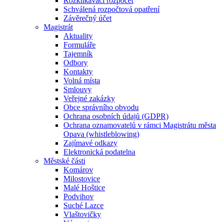
Rozklikávací rozpočet
Schválená rozpočtová opatření
Závěrečný účet
Magistrát
Aktuality
Formuláře
Tajemník
Odbory
Kontakty
Volná místa
Smlouvy
Veřejné zakázky
Obce správního obvodu
Ochrana osobních údajů (GDPR)
Ochrana oznamovatelů v rámci Magistrátu města
Opava (whistleblowing)
Zajímavé odkazy
Elektronická podatelna
Městské části
Komárov
Milostovice
Malé Hoštice
Podvihov
Suché Lazce
Vlaštovičky