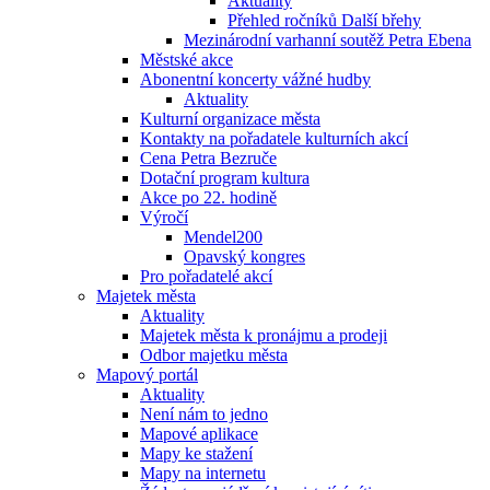
Aktuality
Přehled ročníků Další břehy
Mezinárodní varhanní soutěž Petra Ebena
Městské akce
Abonentní koncerty vážné hudby
Aktuality
Kulturní organizace města
Kontakty na pořadatele kulturních akcí
Cena Petra Bezruče
Dotační program kultura
Akce po 22. hodině
Výročí
Mendel200
Opavský kongres
Pro pořadatelé akcí
Majetek města
Aktuality
Majetek města k pronájmu a prodeji
Odbor majetku města
Mapový portál
Aktuality
Není nám to jedno
Mapové aplikace
Mapy ke stažení
Mapy na internetu