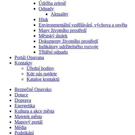
Údržba zeleně
Odpady
Aktuality
Hluk
Environmentální vzdělávání, výchova a osvěta
Mapy životního prostředí
Městský útulek
Dokumenty životního prostředí
Indikátory udržitelného rozvoje
Třídění odpadu
Portál Opavana
Kontakty
Úřední hodiny
Kde nás najdete
Katalog kontaktů
Bezpečné Opavsko
Dotace
Doprava
Energetika
Kultura a akce města
Majetek města
Mapový portál
Média
Podnikání