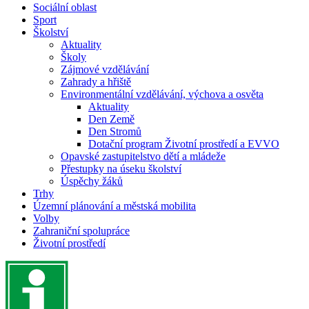
Sociální oblast
Sport
Školství
Aktuality
Školy
Zájmové vzdělávání
Zahrady a hřiště
Environmentální vzdělávání, výchova a osvěta
Aktuality
Den Země
Den Stromů
Dotační program Životní prostředí a EVVO
Opavské zastupitelstvo dětí a mládeže
Přestupky na úseku školství
Úspěchy žáků
Trhy
Územní plánování a městská mobilita
Volby
Zahraniční spolupráce
Životní prostředí