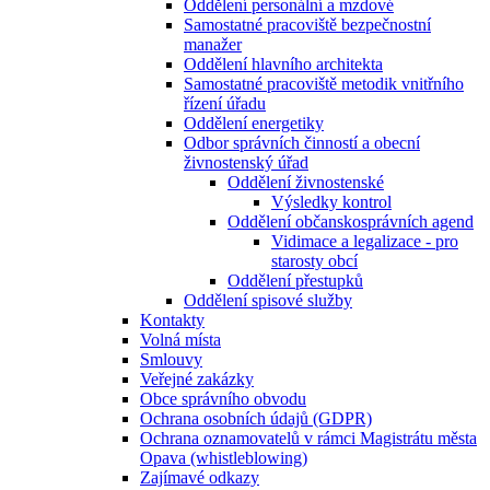
Oddělení personální a mzdové
Samostatné pracoviště bezpečnostní
manažer
Oddělení hlavního architekta
Samostatné pracoviště metodik vnitřního
řízení úřadu
Oddělení energetiky
Odbor správních činností a obecní
živnostenský úřad
Oddělení živnostenské
Výsledky kontrol
Oddělení občanskosprávních agend
Vidimace a legalizace - pro
starosty obcí
Oddělení přestupků
Oddělení spisové služby
Kontakty
Volná místa
Smlouvy
Veřejné zakázky
Obce správního obvodu
Ochrana osobních údajů (GDPR)
Ochrana oznamovatelů v rámci Magistrátu města
Opava (whistleblowing)
Zajímavé odkazy