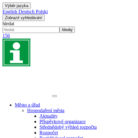
Výběr jazyka
English
Deutsch
Polski
Zobrazit vyhledávání
hledat
hledej
156
Město a úřad
Hospodaření města
Aktuality
Příspěvkové organizace
Střednědobý výhled rozpočtu
Rozpočet