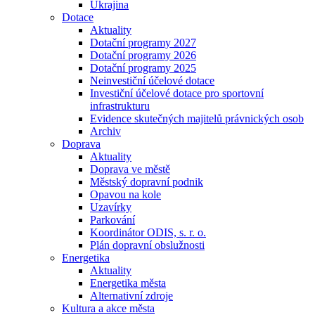
Ukrajina
Dotace
Aktuality
Dotační programy 2027
Dotační programy 2026
Dotační programy 2025
Neinvestiční účelové dotace
Investiční účelové dotace pro sportovní
infrastrukturu
Evidence skutečných majitelů právnických osob
Archiv
Doprava
Aktuality
Doprava ve městě
Městský dopravní podnik
Opavou na kole
Uzavírky
Parkování
Koordinátor ODIS, s. r. o.
Plán dopravní obslužnosti
Energetika
Aktuality
Energetika města
Alternativní zdroje
Kultura a akce města