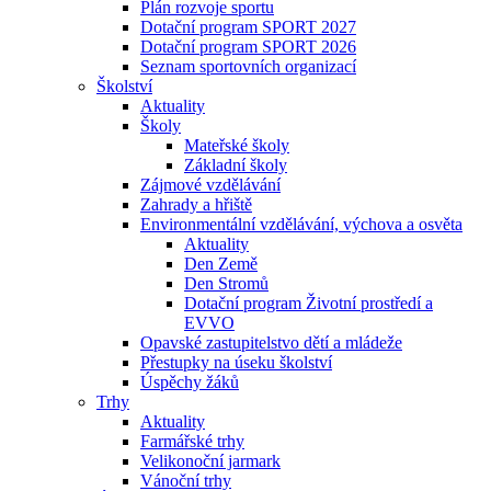
Plán rozvoje sportu
Dotační program SPORT 2027
Dotační program SPORT 2026
Seznam sportovních organizací
Školství
Aktuality
Školy
Mateřské školy
Základní školy
Zájmové vzdělávání
Zahrady a hřiště
Environmentální vzdělávání, výchova a osvěta
Aktuality
Den Země
Den Stromů
Dotační program Životní prostředí a
EVVO
Opavské zastupitelstvo dětí a mládeže
Přestupky na úseku školství
Úspěchy žáků
Trhy
Aktuality
Farmářské trhy
Velikonoční jarmark
Vánoční trhy