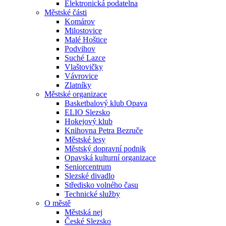
Elektronická podatelna
Městské části
Komárov
Milostovice
Malé Hoštice
Podvihov
Suché Lazce
Vlaštovičky
Vávrovice
Zlatníky
Městské organizace
Basketbalový klub Opava
ELIO Slezsko
Hokejový klub
Knihovna Petra Bezruče
Městské lesy
Městský dopravní podnik
Opavská kulturní organizace
Seniorcentrum
Slezské divadlo
Středisko volného času
Technické služby
O městě
Městská nej
České Slezsko