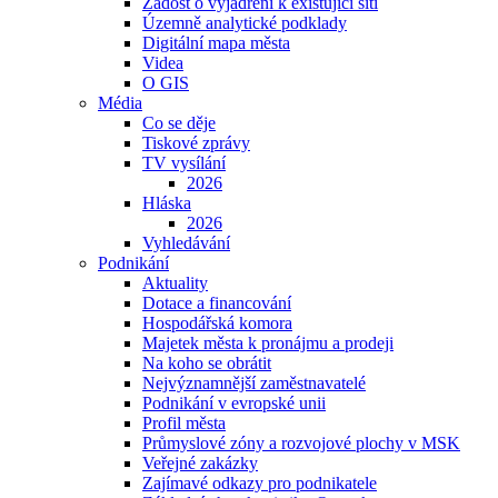
Žádost o vyjádření k existující síti
Územně analytické podklady
Digitální mapa města
Videa
O GIS
Média
Co se děje
Tiskové zprávy
TV vysílání
2026
Hláska
2026
Vyhledávání
Podnikání
Aktuality
Dotace a financování
Hospodářská komora
Majetek města k pronájmu a prodeji
Na koho se obrátit
Nejvýznamnější zaměstnavatelé
Podnikání v evropské unii
Profil města
Průmyslové zóny a rozvojové plochy v MSK
Veřejné zakázky
Zajímavé odkazy pro podnikatele