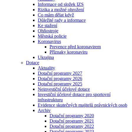
Informace od složek IZS
Rizika a možné ohrožení
Co mám dělat když
Důležité rady a informace
Ke stažení
Ohňostroje
Městská policie
Koronavirus
Prevence před koronavirem
Příznaky koronaviru
Ukrajina
Dotace
Aktuality
Dotační programy 2027
Dotační programy 2026
Dotační programy 2025
Neinvestiční účelové dotace
Investiční účelové dotace pro sportovní
infrastrukturu
Evidence skutečných majitelů právnických osob
Archiv
Dotační programy 2020
Dotační programy 2021
Dotační programy 2022
Dotační programy 2023