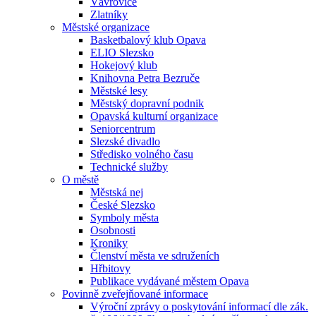
Vávrovice
Zlatníky
Městské organizace
Basketbalový klub Opava
ELIO Slezsko
Hokejový klub
Knihovna Petra Bezruče
Městské lesy
Městský dopravní podnik
Opavská kulturní organizace
Seniorcentrum
Slezské divadlo
Středisko volného času
Technické služby
O městě
Městská nej
České Slezsko
Symboly města
Osobnosti
Kroniky
Členství města ve sdruženích
Hřbitovy
Publikace vydávané městem Opava
Povinně zveřejňované informace
Výroční zprávy o poskytování informací dle zák.