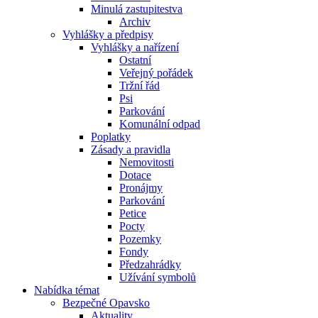
Minulá zastupitestva
Archiv
Vyhlášky a předpisy
Vyhlášky a nařízení
Ostatní
Veřejný pořádek
Tržní řád
Psi
Parkování
Komunální odpad
Poplatky
Zásady a pravidla
Nemovitosti
Dotace
Pronájmy
Parkování
Petice
Pocty
Pozemky
Fondy
Předzahrádky
Užívání symbolů
Nabídka témat
Bezpečné Opavsko
Aktuality