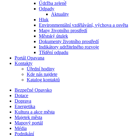
Údržba zeleně
Odpady
Aktuality
Hluk
Environmentální vzdělávání, výchova a osvěta
Mapy životního prostředí
Městský útulek
Dokumenty životního prostředí
Indikátory udržitelného rozvoje
Třídění odpadu
Portál Opavana
Kontakty
Úřední hodiny
Kde nás najdete
Katalog kontaktů
Bezpečné Opavsko
Dotace
Doprava
Energetika
Kultura a akce města
Majetek města
Mapový portál
Média
Podnikání