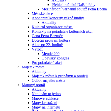
Aktuality
Přehled ročníků Další břehy
Mezinárodní varhanní soutěž Petra Ebena
Městské akce
Abonentní koncerty vážné hudby
Aktuality
Kulturní organizace města
Kontakty na pořadatele kulturních akcí
Cena Petra Bezruče
Dotační program kultura
Akce po 22. hodině
Výročí
Mendel200
Opavský kongres
Pro pořadatelé akcí
Majetek města
Aktuality
Majetek města k pronájmu a prodeji
Odbor majetku města
Mapový portál
Aktuality
Není nám to jedno
Mapové aplikace
Mapy ke stažení
Mapy na internetu