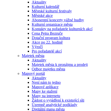
Aktuality
Kulturní kalendář
Městské kulturní festivaly
Městské akce
Abonentní koncerty vážné hudby
Kulturní organizace města
Kontakty na pořadatele kulturních akcí
Cena Petra Bezruče
Dotační program kultura
Akce po 22. hodině
Výročí
Pro pořadatelé akcí
Majetek města
Aktuality
Majetek města k pronájmu a prodeji
Odbor majetku města
Mapový portál
Aktuality
Není nám to jedno
Mapové aplikace
Mapy ke stažení
Mapy na internetu
Žádost o vyjádření k existující síti
Územně analytické podklady
Digitální mapa města