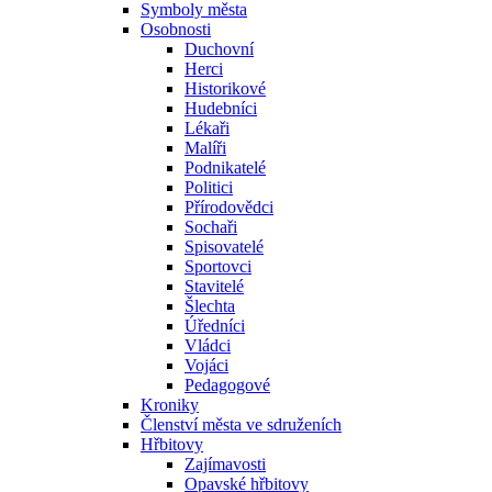
Symboly města
Osobnosti
Duchovní
Herci
Historikové
Hudebníci
Lékaři
Malíři
Podnikatelé
Politici
Přírodovědci
Sochaři
Spisovatelé
Sportovci
Stavitelé
Šlechta
Úředníci
Vládci
Vojáci
Pedagogové
Kroniky
Členství města ve sdruženích
Hřbitovy
Zajímavosti
Opavské hřbitovy