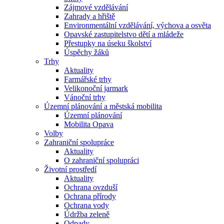
Zájmové vzdělávání
Zahrady a hřiště
Environmentální vzdělávání, výchova a osvěta
Opavské zastupitelstvo dětí a mládeže
Přestupky na úseku školství
Úspěchy žáků
Trhy
Aktuality
Farmářské trhy
Velikonoční jarmark
Vánoční trhy
Územní plánování a městská mobilita
Územní plánování
Mobilita Opava
Volby
Zahraniční spolupráce
Aktuality
O zahraniční spolupráci
Životní prostředí
Aktuality
Ochrana ovzduší
Ochrana přírody
Ochrana vody
Údržba zeleně
Odpady