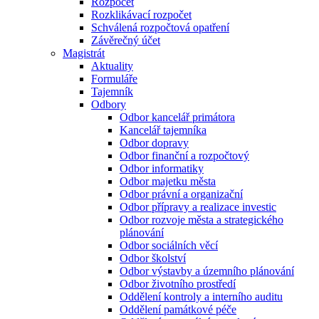
Rozpočet
Rozklikávací rozpočet
Schválená rozpočtová opatření
Závěrečný účet
Magistrát
Aktuality
Formuláře
Tajemník
Odbory
Odbor kancelář primátora
Kancelář tajemníka
Odbor dopravy
Odbor finanční a rozpočtový
Odbor informatiky
Odbor majetku města
Odbor právní a organizační
Odbor přípravy a realizace investic
Odbor rozvoje města a strategického
plánování
Odbor sociálních věcí
Odbor školství
Odbor výstavby a územního plánování
Odbor životního prostředí
Oddělení kontroly a interního auditu
Oddělení památkové péče