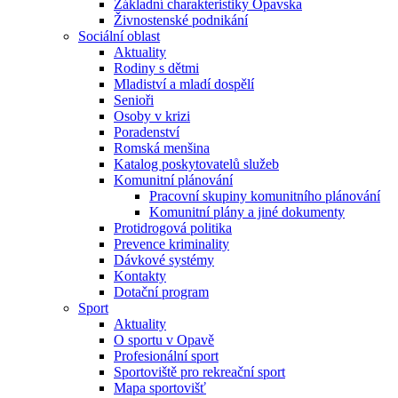
Základní charakteristiky Opavska
Živnostenské podnikání
Sociální oblast
Aktuality
Rodiny s dětmi
Mladiství a mladí dospělí
Senioři
Osoby v krizi
Poradenství
Romská menšina
Katalog poskytovatelů služeb
Komunitní plánování
Pracovní skupiny komunitního plánování
Komunitní plány a jiné dokumenty
Protidrogová politika
Prevence kriminality
Dávkové systémy
Kontakty
Dotační program
Sport
Aktuality
O sportu v Opavě
Profesionální sport
Sportoviště pro rekreační sport
Mapa sportovišť