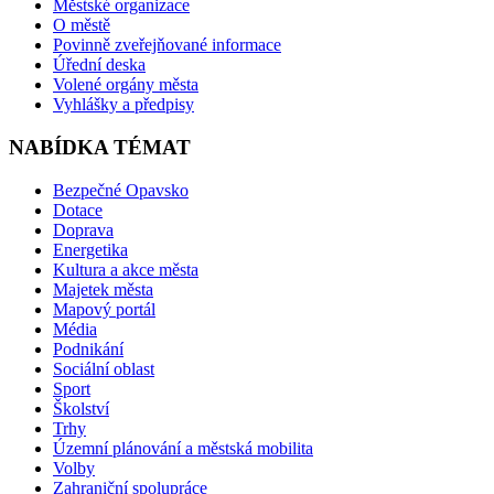
Městské organizace
O městě
Povinně zveřejňované informace
Úřední deska
Volené orgány města
Vyhlášky a předpisy
NABÍDKA TÉMAT
Bezpečné Opavsko
Dotace
Doprava
Energetika
Kultura a akce města
Majetek města
Mapový portál
Média
Podnikání
Sociální oblast
Sport
Školství
Trhy
Územní plánování a městská mobilita
Volby
Zahraniční spolupráce