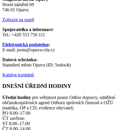
Horní náměstí 69
746 01 Opava
Zobrazit na mapě
Spojovatelka a informace:
Tel.: +420 553 756 111
Elektronická podatelna
:
E-mail: posta@opava-city.cz
Datová schránka:
Statutární město Opava (ID: 5eabx4t)
Katalog kontaktů
DNEŠNÍ ÚŘEDNÍ HODINY
Úřední hodiny
pro veřejnost pouze Odbor dopravy, oddělení
občanskosprávních agend Odboru správních činností a OŽÚ
(matrika, OP a CD, evidence obyvatel)
PO 8.00–17.00
ÚT zavřeno
ST 8.00–17.00
ČT 8.00–14.00