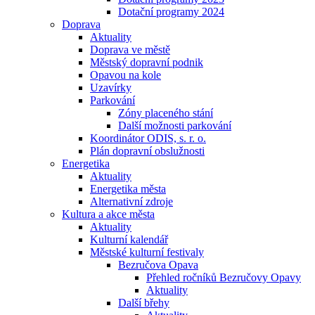
Dotační programy 2024
Doprava
Aktuality
Doprava ve městě
Městský dopravní podnik
Opavou na kole
Uzavírky
Parkování
Zóny placeného stání
Další možnosti parkování
Koordinátor ODIS, s. r. o.
Plán dopravní obslužnosti
Energetika
Aktuality
Energetika města
Alternativní zdroje
Kultura a akce města
Aktuality
Kulturní kalendář
Městské kulturní festivaly
Bezručova Opava
Přehled ročníků Bezručovy Opavy
Aktuality
Další břehy