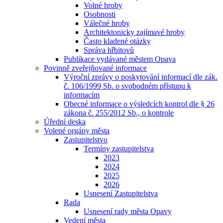
Volné hroby
Osobnosti
Válečné hroby
Architektonicky zajímavé hroby
Často kladené otázky
Správa hřbitovů
Publikace vydávané městem Opava
Povinně zveřejňované informace
Výroční zprávy o poskytování informací dle zák.
č. 106/1999 Sb. o svobodném přístupu k
informacím
Obecné informace o výsledcích kontrol dle § 26
zákona č. 255/2012 Sb., o kontrole
Úřední deska
Volené orgány města
Zastupitelstvo
Termíny zastupitelstva
2023
2024
2025
2026
Usnesení Zastupitelstva
Rada
Usnesení rady města Opavy
Vedení města