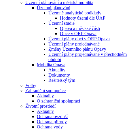
Územní plánování a městská mobilita
Územní plánování
Územně analytické podklady
Hodnoty území dle ÚAP
Územní studie
Opava a městské části
Obce v ORP Opava
Územní plány obcí v ORP Opava
Územní plány projednávané
Změny Územního plánu Opavy
Územní plány projednávané v přechodném
období
Mobilita Opava
Aktuality
Dokumenty
Řešitelský tým
Volby
Zahraniční spolupráce
Aktuality
O zahraniční spolupráci
Životní prostředí
Aktuality
Ochrana ovzduší
Ochrana přírody
Ochrana vody