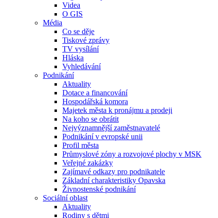
Videa
O GIS
Média
Co se děje
Tiskové zprávy
TV vysílání
Hláska
Vyhledávání
Podnikání
Aktuality
Dotace a financování
Hospodářská komora
Majetek města k pronájmu a prodeji
Na koho se obrátit
Nejvýznamnější zaměstnavatelé
Podnikání v evropské unii
Profil města
Průmyslové zóny a rozvojové plochy v MSK
Veřejné zakázky
Zajímavé odkazy pro podnikatele
Základní charakteristiky Opavska
Živnostenské podnikání
Sociální oblast
Aktuality
Rodiny s dětmi