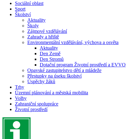
Sociální oblast
Sport
Školství
Aktuality
Školy
Zájmové vzdělávání
Zahrady a hřiště
Environmentální vzdělávání, výchova a osvěta
Aktuality
Den Země
Den Stromů
Dotační program Životní prostředí a EVVO
Opavské zastupitelstvo dětí a mládeže
Přestupky na úseku školství
Úspěchy žáků
Trhy
Územní plánování a městská mobilita
Volby
Zahraniční spolupráce
Životní prostředí