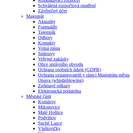
Rozklikávací rozpočet
Schválená rozpočtová opatření
Závěrečný účet
Magistrát
Aktuality
Formuláře
Tajemník
Odbory
Kontakty
Volná místa
Smlouvy
Veřejné zakázky
Obce správního obvodu
Ochrana osobních údajů (GDPR)
Ochrana oznamovatelů v rámci Magistrátu města
Opava (whistleblowing)
Zajímavé odkazy
Elektronická podatelna
Městské části
Komárov
Milostovice
Malé Hoštice
Podvihov
Suché Lazce
Vlaštovičky