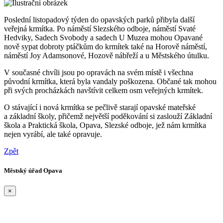
Poslední listopadový týden do opavských parků přibyla další
veřejná krmítka. Po náměstí Slezského odboje, náměstí Svaté
Hedviky, Sadech Svobody a sadech U Muzea mohou Opavané
nově sypat dobroty ptáčkům do krmítek také na Horově náměstí,
náměstí Joy Adamsonové, Hozově nábřeží a u Městského útulku.
V současné chvíli jsou po opravách na svém místě i všechna
původní krmítka, která byla vandaly poškozena. Občané tak mohou
při svých procházkách navštívit celkem osm veřejných krmítek.
O stávající i nová krmítka se pečlivě starají opavské mateřské
a základní školy, přičemž největší poděkování si zaslouží Základní
škola a Praktická škola, Opava, Slezské odboje, jež nám krmítka
nejen vyrábí, ale také opravuje.
Zpět
Městský úřad Opava
×