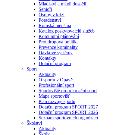
Mladiství a mladí dospělí
Senioři
Osoby v krizi
Poradenství
Romská menšina
Katalog poskytovatelů služeb
Komunitní plánování
Protidrogová politika
Prevence kriminality
Dávkové systémy
Kontakty
Dotační program
Sport
Aktuality
O sportu v Opavě
Profesionální sport
Sportoviště pro rekreační sport
Mapa sportovišť
Plán rozvoje sportu
Dotační program SPORT 2027
Dotační program SPORT 2026
Seznam sportovních organizací
Školství
Aktuality
Školy