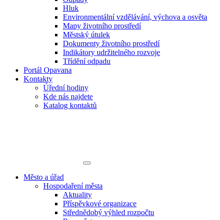
Hluk
Environmentální vzdělávání, výchova a osvěta
Mapy životního prostředí
Městský útulek
Dokumenty životního prostředí
Indikátory udržitelného rozvoje
Třídění odpadu
Portál Opavana
Kontakty
Úřední hodiny
Kde nás najdete
Katalog kontaktů
Město a úřad
Hospodaření města
Aktuality
Příspěvkové organizace
Střednědobý výhled rozpočtu