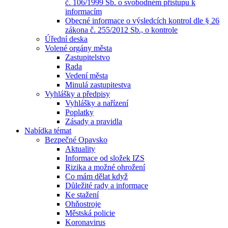
č. 106/1999 Sb. o svobodném přístupu k
informacím
Obecné informace o výsledcích kontrol dle § 26
zákona č. 255/2012 Sb., o kontrole
Úřední deska
Volené orgány města
Zastupitelstvo
Rada
Vedení města
Minulá zastupitestva
Vyhlášky a předpisy
Vyhlášky a nařízení
Poplatky
Zásady a pravidla
Nabídka témat
Bezpečné Opavsko
Aktuality
Informace od složek IZS
Rizika a možné ohrožení
Co mám dělat když
Důležité rady a informace
Ke stažení
Ohňostroje
Městská policie
Koronavirus