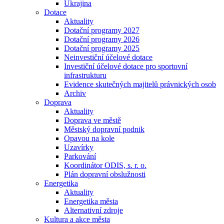
Ukrajina
Dotace
Aktuality
Dotační programy 2027
Dotační programy 2026
Dotační programy 2025
Neinvestiční účelové dotace
Investiční účelové dotace pro sportovní
infrastrukturu
Evidence skutečných majitelů právnických osob
Archiv
Doprava
Aktuality
Doprava ve městě
Městský dopravní podnik
Opavou na kole
Uzavírky
Parkování
Koordinátor ODIS, s. r. o.
Plán dopravní obslužnosti
Energetika
Aktuality
Energetika města
Alternativní zdroje
Kultura a akce města