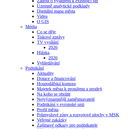
Žádost o vyjádření k existující síti
Územně analytické podklady
Digitální mapa města
Videa
O GIS
Média
Co se děje
Tiskové zprávy
TV vysílání
2026
Hláska
2026
Vyhledávání
Podnikání
Aktuality
Dotace a financování
Hospodářská komora
Majetek města k pronájmu a prodeji
Na koho se obrátit
Nejvýznamnější zaměstnavatelé
Podnikání v evropské unii
Profil města
Průmyslové zóny a rozvojové plochy v MSK
Veřejné zakázky
Zajímavé odkazy pro podnikatele