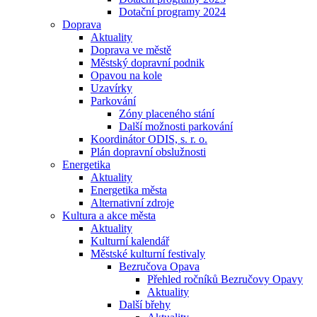
Dotační programy 2024
Doprava
Aktuality
Doprava ve městě
Městský dopravní podnik
Opavou na kole
Uzavírky
Parkování
Zóny placeného stání
Další možnosti parkování
Koordinátor ODIS, s. r. o.
Plán dopravní obslužnosti
Energetika
Aktuality
Energetika města
Alternativní zdroje
Kultura a akce města
Aktuality
Kulturní kalendář
Městské kulturní festivaly
Bezručova Opava
Přehled ročníků Bezručovy Opavy
Aktuality
Další břehy