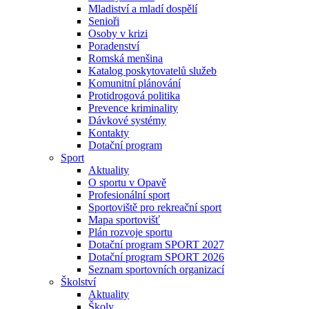
Mladiství a mladí dospělí
Senioři
Osoby v krizi
Poradenství
Romská menšina
Katalog poskytovatelů služeb
Komunitní plánování
Protidrogová politika
Prevence kriminality
Dávkové systémy
Kontakty
Dotační program
Sport
Aktuality
O sportu v Opavě
Profesionální sport
Sportoviště pro rekreační sport
Mapa sportovišť
Plán rozvoje sportu
Dotační program SPORT 2027
Dotační program SPORT 2026
Seznam sportovních organizací
Školství
Aktuality
Školy