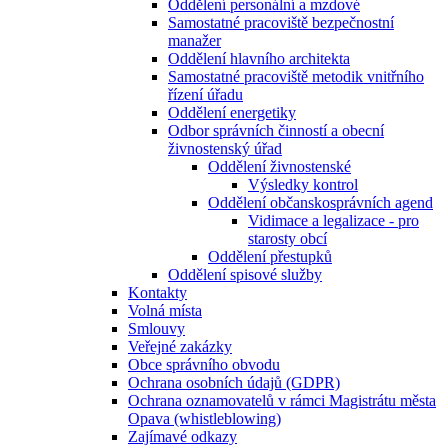
Oddělení personální a mzdové
Samostatné pracoviště bezpečnostní
manažer
Oddělení hlavního architekta
Samostatné pracoviště metodik vnitřního
řízení úřadu
Oddělení energetiky
Odbor správních činností a obecní
živnostenský úřad
Oddělení živnostenské
Výsledky kontrol
Oddělení občanskosprávních agend
Vidimace a legalizace - pro
starosty obcí
Oddělení přestupků
Oddělení spisové služby
Kontakty
Volná místa
Smlouvy
Veřejné zakázky
Obce správního obvodu
Ochrana osobních údajů (GDPR)
Ochrana oznamovatelů v rámci Magistrátu města
Opava (whistleblowing)
Zajímavé odkazy