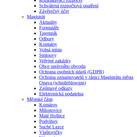
Rozklikávací rozpočet
Schválená rozpočtová opatření
Závěrečný účet
Magistrát
Aktuality
Formuláře
Tajemník
Odbory
Kontakty
Volná místa
Smlouvy
Veřejné zakázky
Obce správního obvodu
Ochrana osobních údajů (GDPR)
Ochrana oznamovatelů v rámci Magistrátu města
Opava (whistleblowing)
Zajímavé odkazy
Elektronická podatelna
Městské části
Komárov
Milostovice
Malé Hoštice
Podvihov
Suché Lazce
Vlaštovičky