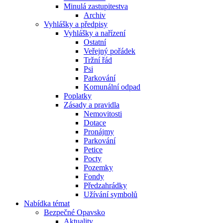
Minulá zastupitestva
Archiv
Vyhlášky a předpisy
Vyhlášky a nařízení
Ostatní
Veřejný pořádek
Tržní řád
Psi
Parkování
Komunální odpad
Poplatky
Zásady a pravidla
Nemovitosti
Dotace
Pronájmy
Parkování
Petice
Pocty
Pozemky
Fondy
Předzahrádky
Užívání symbolů
Nabídka témat
Bezpečné Opavsko
Aktuality