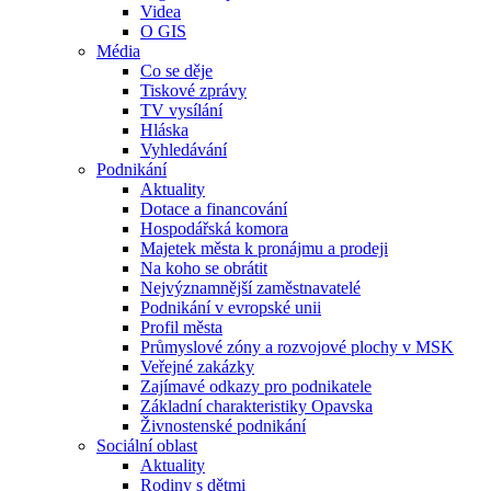
Videa
O GIS
Média
Co se děje
Tiskové zprávy
TV vysílání
Hláska
Vyhledávání
Podnikání
Aktuality
Dotace a financování
Hospodářská komora
Majetek města k pronájmu a prodeji
Na koho se obrátit
Nejvýznamnější zaměstnavatelé
Podnikání v evropské unii
Profil města
Průmyslové zóny a rozvojové plochy v MSK
Veřejné zakázky
Zajímavé odkazy pro podnikatele
Základní charakteristiky Opavska
Živnostenské podnikání
Sociální oblast
Aktuality
Rodiny s dětmi