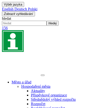
Výběr jazyka
English
Deutsch
Polski
Zobrazit vyhledávání
hledat
hledej
156
Město a úřad
Hospodaření města
Aktuality
Příspěvkové organizace
Střednědobý výhled rozpočtu
Rozpočet