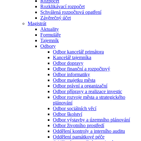
Rozpočet
Rozklikávací rozpočet
Schválená rozpočtová opatření
Závěrečný účet
Magistrát
Aktuality
Formuláře
Tajemník
Odbory
Odbor kancelář primátora
Kancelář tajemníka
Odbor dopravy
Odbor finanční a rozpočtový
Odbor informatiky
Odbor majetku města
Odbor právní a organizační
Odbor přípravy a realizace investic
Odbor rozvoje města a strategického
plánování
Odbor sociálních věcí
Odbor školství
Odbor výstavby a územního plánování
Odbor životního prostředí
Oddělení kontroly a interního auditu
Oddělení památkové péče