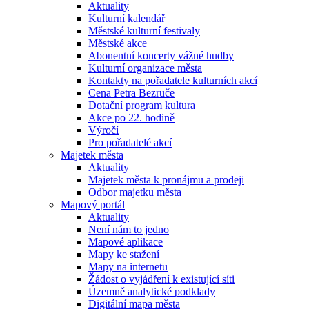
Aktuality
Kulturní kalendář
Městské kulturní festivaly
Městské akce
Abonentní koncerty vážné hudby
Kulturní organizace města
Kontakty na pořadatele kulturních akcí
Cena Petra Bezruče
Dotační program kultura
Akce po 22. hodině
Výročí
Pro pořadatelé akcí
Majetek města
Aktuality
Majetek města k pronájmu a prodeji
Odbor majetku města
Mapový portál
Aktuality
Není nám to jedno
Mapové aplikace
Mapy ke stažení
Mapy na internetu
Žádost o vyjádření k existující síti
Územně analytické podklady
Digitální mapa města