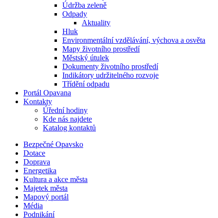
Údržba zeleně
Odpady
Aktuality
Hluk
Environmentální vzdělávání, výchova a osvěta
Mapy životního prostředí
Městský útulek
Dokumenty životního prostředí
Indikátory udržitelného rozvoje
Třídění odpadu
Portál Opavana
Kontakty
Úřední hodiny
Kde nás najdete
Katalog kontaktů
Bezpečné Opavsko
Dotace
Doprava
Energetika
Kultura a akce města
Majetek města
Mapový portál
Média
Podnikání