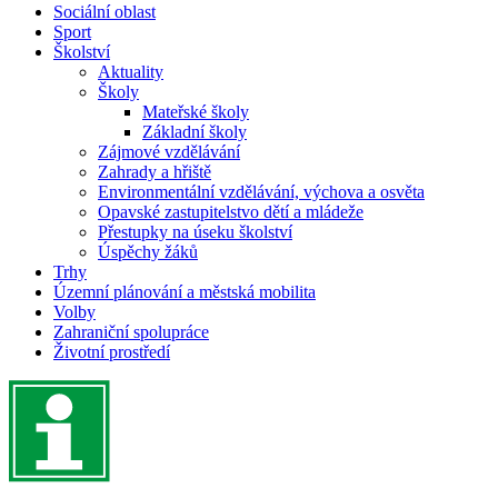
Sociální oblast
Sport
Školství
Aktuality
Školy
Mateřské školy
Základní školy
Zájmové vzdělávání
Zahrady a hřiště
Environmentální vzdělávání, výchova a osvěta
Opavské zastupitelstvo dětí a mládeže
Přestupky na úseku školství
Úspěchy žáků
Trhy
Územní plánování a městská mobilita
Volby
Zahraniční spolupráce
Životní prostředí