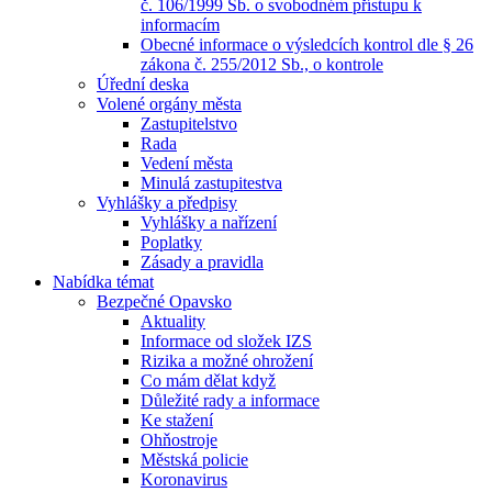
č. 106/1999 Sb. o svobodném přístupu k
informacím
Obecné informace o výsledcích kontrol dle § 26
zákona č. 255/2012 Sb., o kontrole
Úřední deska
Volené orgány města
Zastupitelstvo
Rada
Vedení města
Minulá zastupitestva
Vyhlášky a předpisy
Vyhlášky a nařízení
Poplatky
Zásady a pravidla
Nabídka témat
Bezpečné Opavsko
Aktuality
Informace od složek IZS
Rizika a možné ohrožení
Co mám dělat když
Důležité rady a informace
Ke stažení
Ohňostroje
Městská policie
Koronavirus