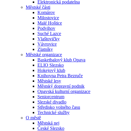
Elektronická podatelna
Městské části
Komárov
Milostovice
Malé Hoštice
Podvihov
Suché Lazce
Vlaštovičky
Vávrovice
Zlatníky
Městské organizace
Basketbalový klub Opava
ELIO Slezsko
Hokejový klub
Knihovna Petra Bezruče
Městské lesy
Městský dopravní podnik
Opavská kulturní organizace
Seniorcentrum
Slezské divadlo
Středisko volného času
Technické služby
O městě
Městská nej
České Slezsko