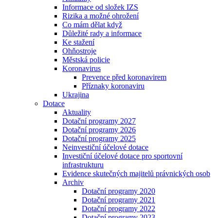
Informace od složek IZS
Rizika a možné ohrožení
Co mám dělat když
Důležité rady a informace
Ke stažení
Ohňostroje
Městská policie
Koronavirus
Prevence před koronavirem
Příznaky koronaviru
Ukrajina
Dotace
Aktuality
Dotační programy 2027
Dotační programy 2026
Dotační programy 2025
Neinvestiční účelové dotace
Investiční účelové dotace pro sportovní
infrastrukturu
Evidence skutečných majitelů právnických osob
Archiv
Dotační programy 2020
Dotační programy 2021
Dotační programy 2022
Dotační programy 2023