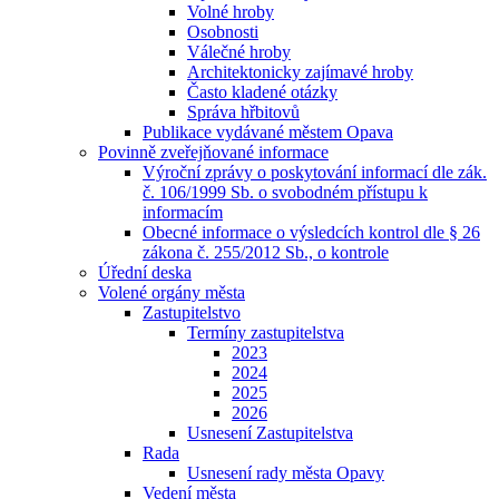
Volné hroby
Osobnosti
Válečné hroby
Architektonicky zajímavé hroby
Často kladené otázky
Správa hřbitovů
Publikace vydávané městem Opava
Povinně zveřejňované informace
Výroční zprávy o poskytování informací dle zák.
č. 106/1999 Sb. o svobodném přístupu k
informacím
Obecné informace o výsledcích kontrol dle § 26
zákona č. 255/2012 Sb., o kontrole
Úřední deska
Volené orgány města
Zastupitelstvo
Termíny zastupitelstva
2023
2024
2025
2026
Usnesení Zastupitelstva
Rada
Usnesení rady města Opavy
Vedení města