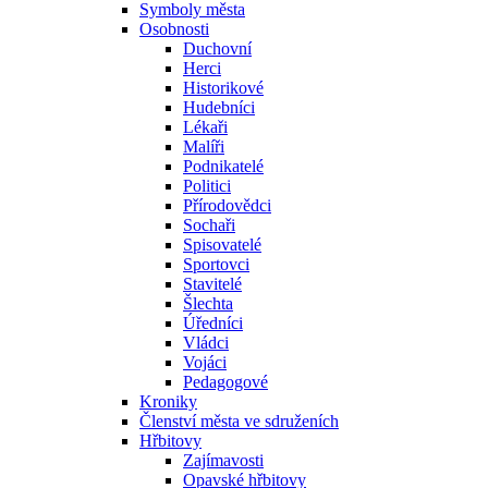
Symboly města
Osobnosti
Duchovní
Herci
Historikové
Hudebníci
Lékaři
Malíři
Podnikatelé
Politici
Přírodovědci
Sochaři
Spisovatelé
Sportovci
Stavitelé
Šlechta
Úředníci
Vládci
Vojáci
Pedagogové
Kroniky
Členství města ve sdruženích
Hřbitovy
Zajímavosti
Opavské hřbitovy