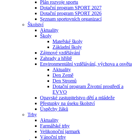
Plán rozvoje sportu
Dotační program SPORT 2027
Dotační program SPORT 2026
Seznam sportovních organizací
Školství
Aktuality
Školy
Mateřské školy
Základní školy
Zájmové vzdělávání
Zahrady a hřiště
Environmentální vzdělávání, výchova a osvěta
Aktuality
Den Země
Den Stromů
Dotační program Životní prostředí a
EVVO
Opavské zastupitelstvo dětí a mládeže
Přestupky na úseku školství
Úspěchy žáků
Trhy
Aktuality
Farmářské trhy
Velikonoční jarmark
Vánoční trhy