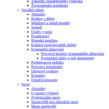
Základní charakteristiky Opavska
Živnostenské podnikání
Sociální oblast
Aktuality
Rodiny s dětmi
Mladiství a mladí dospělí
Senioři
Osoby v krizi
Poradenství
Romská menšina
Katalog poskytovatelů služeb
Komunitní plánování
Pracovní skupiny komunitního plánování
Komunitní plány a jiné dokumenty
Protidrogová politika
Prevence kriminality
Dávkové systémy
Kontakty
Dotační program
Sport
Aktuality
O sportu v Opavě
Profesionální sport
Sportoviště pro rekreační sport
Mapa sportovišť