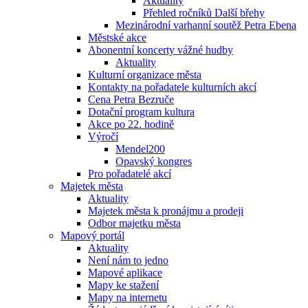
Aktuality
Přehled ročníků Další břehy
Mezinárodní varhanní soutěž Petra Ebena
Městské akce
Abonentní koncerty vážné hudby
Aktuality
Kulturní organizace města
Kontakty na pořadatele kulturních akcí
Cena Petra Bezruče
Dotační program kultura
Akce po 22. hodině
Výročí
Mendel200
Opavský kongres
Pro pořadatelé akcí
Majetek města
Aktuality
Majetek města k pronájmu a prodeji
Odbor majetku města
Mapový portál
Aktuality
Není nám to jedno
Mapové aplikace
Mapy ke stažení
Mapy na internetu