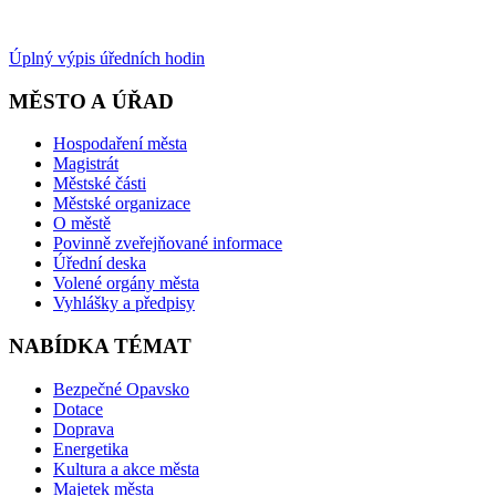
Úplný výpis úředních hodin
MĚSTO A ÚŘAD
Hospodaření města
Magistrát
Městské části
Městské organizace
O městě
Povinně zveřejňované informace
Úřední deska
Volené orgány města
Vyhlášky a předpisy
NABÍDKA TÉMAT
Bezpečné Opavsko
Dotace
Doprava
Energetika
Kultura a akce města
Majetek města