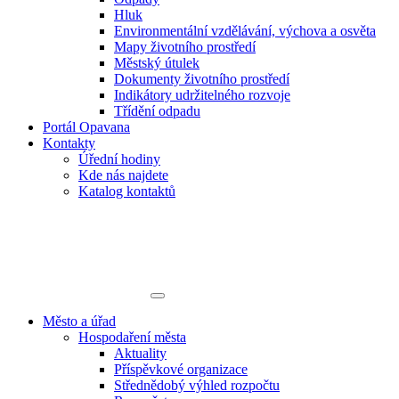
Hluk
Environmentální vzdělávání, výchova a osvěta
Mapy životního prostředí
Městský útulek
Dokumenty životního prostředí
Indikátory udržitelného rozvoje
Třídění odpadu
Portál Opavana
Kontakty
Úřední hodiny
Kde nás najdete
Katalog kontaktů
Město a úřad
Hospodaření města
Aktuality
Příspěvkové organizace
Střednědobý výhled rozpočtu