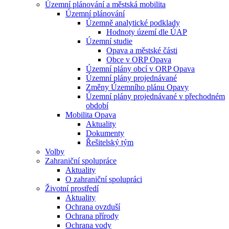
Územní plánování a městská mobilita
Územní plánování
Územně analytické podklady
Hodnoty území dle ÚAP
Územní studie
Opava a městské části
Obce v ORP Opava
Územní plány obcí v ORP Opava
Územní plány projednávané
Změny Územního plánu Opavy
Územní plány projednávané v přechodném
období
Mobilita Opava
Aktuality
Dokumenty
Řešitelský tým
Volby
Zahraniční spolupráce
Aktuality
O zahraniční spolupráci
Životní prostředí
Aktuality
Ochrana ovzduší
Ochrana přírody
Ochrana vody