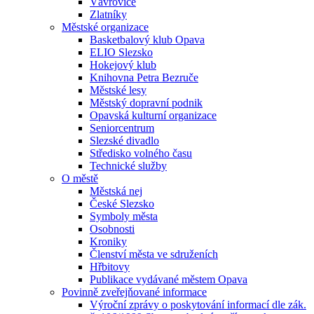
Vávrovice
Zlatníky
Městské organizace
Basketbalový klub Opava
ELIO Slezsko
Hokejový klub
Knihovna Petra Bezruče
Městské lesy
Městský dopravní podnik
Opavská kulturní organizace
Seniorcentrum
Slezské divadlo
Středisko volného času
Technické služby
O městě
Městská nej
České Slezsko
Symboly města
Osobnosti
Kroniky
Členství města ve sdruženích
Hřbitovy
Publikace vydávané městem Opava
Povinně zveřejňované informace
Výroční zprávy o poskytování informací dle zák.