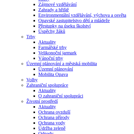
Zájmové vzdělávání
Zahrady a hřiště
Environmentální vzdělávání, výchova a osvěta
Opavské zastupitelstvo dětí a mládeže
Přestupky na úseku školství
Úspěchy žáků
Trhy
Aktuality
Farmářské trhy
Velikonoční jarmark
Vánoční trhy
Územní plánování a městská mobilita
Územní plánování
Mobilita Opava
Volby
Zahraniční spolupráce
Aktuality
O zahraniční spolupráci
Životní prostředí
Aktuality
Ochrana ovzduší
Ochrana přírody
Ochrana vody
Údržba zeleně
Odpady