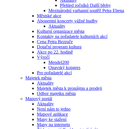
Aktuality
Přehled ročníků Další břehy
Mezinárodní varhanní soutěž Petra Ebena
Městské akce
Abonentní koncerty vážné hudby
Aktuality
Kulturní organizace města
Kontakty na pořadatele kulturních akcí
Cena Petra Bezruče
Dotační program kultura
Akce po 22. hodině
Výročí
Mendel200
Opavský kongres
Pro pořadatelé akcí
Majetek města
Aktuality
Majetek města k pronájmu a prodeji
Odbor majetku města
Mapový portál
Aktuality
Není nám to jedno
Mapové aplikace
Mapy ke stažení
Mapy na internetu