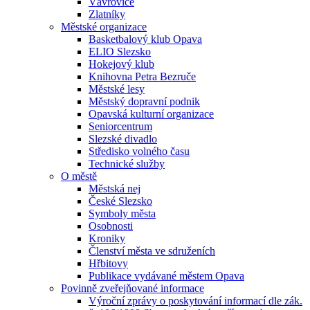
Vávrovice
Zlatníky
Městské organizace
Basketbalový klub Opava
ELIO Slezsko
Hokejový klub
Knihovna Petra Bezruče
Městské lesy
Městský dopravní podnik
Opavská kulturní organizace
Seniorcentrum
Slezské divadlo
Středisko volného času
Technické služby
O městě
Městská nej
České Slezsko
Symboly města
Osobnosti
Kroniky
Členství města ve sdruženích
Hřbitovy
Publikace vydávané městem Opava
Povinně zveřejňované informace
Výroční zprávy o poskytování informací dle zák.