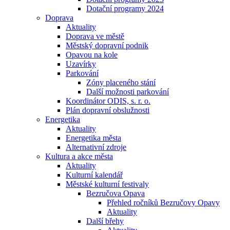
Dotační programy 2024
Doprava
Aktuality
Doprava ve městě
Městský dopravní podnik
Opavou na kole
Uzavírky
Parkování
Zóny placeného stání
Další možnosti parkování
Koordinátor ODIS, s. r. o.
Plán dopravní obslužnosti
Energetika
Aktuality
Energetika města
Alternativní zdroje
Kultura a akce města
Aktuality
Kulturní kalendář
Městské kulturní festivaly
Bezručova Opava
Přehled ročníků Bezručovy Opavy
Aktuality
Další břehy