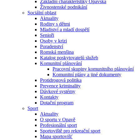
Základní charakteristiky Opavska
Živnostenské podnikání
Sociální oblast
Aktuality
Rodiny s dětmi
Mladiství a mladí dospělí
Senioři
Osoby v krizi
Poradenství
Romská menšina
Katalog poskytovatelů služeb
Komunitní plánování
Pracovní skupiny komunitního plánování
Komunitní plány a jiné dokumenty
Protidrogová politika
Prevence kriminality
Dávkové systémy
Kontakty
Dotační program
Sport
Aktuality
O sportu v Opavě
Profesionální sport
Sportoviště pro rekreační sport
Mapa sportovišť