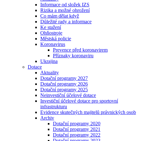
Informace od složek IZS
Rizika a možné ohrožení
Co mám dělat když
Důležité rady a informace
Ke stažení
Ohňostroje
Městská policie
Koronavirus
Prevence před koronavirem
Příznaky koronaviru
Ukrajina
Dotace
Aktuality
Dotační programy 2027
Dotační programy 2026
Dotační programy 2025
Neinvestiční účelové dotace
Investiční účelové dotace pro sportovní
infrastrukturu
Evidence skutečných majitelů právnických osob
Archiv
Dotační programy 2020
Dotační programy 2021
Dotační programy 2022
Dotační programy 2023