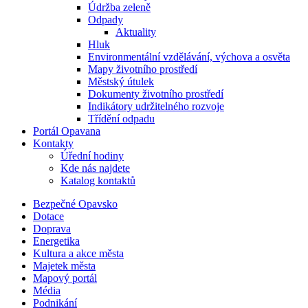
Údržba zeleně
Odpady
Aktuality
Hluk
Environmentální vzdělávání, výchova a osvěta
Mapy životního prostředí
Městský útulek
Dokumenty životního prostředí
Indikátory udržitelného rozvoje
Třídění odpadu
Portál Opavana
Kontakty
Úřední hodiny
Kde nás najdete
Katalog kontaktů
Bezpečné Opavsko
Dotace
Doprava
Energetika
Kultura a akce města
Majetek města
Mapový portál
Média
Podnikání