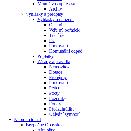
Minulá zastupitestva
Archiv
Vyhlášky a předpisy
Vyhlášky a nařízení
Ostatní
Veřejný pořádek
Tržní řád
Psi
Parkování
Komunální odpad
Poplatky
Zásady a pravidla
Nemovitosti
Dotace
Pronájmy
Parkování
Petice
Pocty
Pozemky
Fondy
Předzahrádky
Užívání symbolů
Nabídka témat
Bezpečné Opavsko
Aktuality