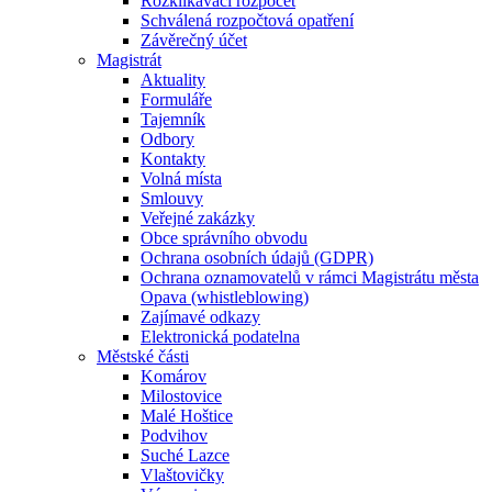
Rozklikávací rozpočet
Schválená rozpočtová opatření
Závěrečný účet
Magistrát
Aktuality
Formuláře
Tajemník
Odbory
Kontakty
Volná místa
Smlouvy
Veřejné zakázky
Obce správního obvodu
Ochrana osobních údajů (GDPR)
Ochrana oznamovatelů v rámci Magistrátu města
Opava (whistleblowing)
Zajímavé odkazy
Elektronická podatelna
Městské části
Komárov
Milostovice
Malé Hoštice
Podvihov
Suché Lazce
Vlaštovičky