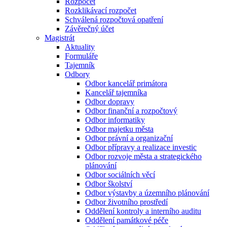
Rozpočet
Rozklikávací rozpočet
Schválená rozpočtová opatření
Závěrečný účet
Magistrát
Aktuality
Formuláře
Tajemník
Odbory
Odbor kancelář primátora
Kancelář tajemníka
Odbor dopravy
Odbor finanční a rozpočtový
Odbor informatiky
Odbor majetku města
Odbor právní a organizační
Odbor přípravy a realizace investic
Odbor rozvoje města a strategického
plánování
Odbor sociálních věcí
Odbor školství
Odbor výstavby a územního plánování
Odbor životního prostředí
Oddělení kontroly a interního auditu
Oddělení památkové péče