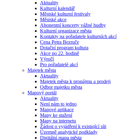
Aktuality
Kulturní kalendář
Městské kulturní festivaly
Městské akce
Abonentní koncerty vážné hudby
Kulturní organizace města
Kontakty na pořadatele kulturních akcí
Cena Petra Bezruče
Dotační program kultura
Akce po 22. hodině
Výročí
Pro pořadatelé akcí
Majetek města
Aktuality
Majetek města k pronájmu a prodeji
Odbor majetku města
Mapový portál
Aktuality
Není nám to jedno
Mapové aplikace
Mapy ke stažení
Mapy na internetu
Žádost o vyjádření k existující síti
Územně analytické podklady
Digitální mapa města