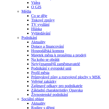
Videa
O GIS
Média
Co se děje
Tiskové zprávy
TV vysílání
Hláska
Vyhledávání
Podnikání
Aktuality
Dotace a financování
Hospodářská komora
Majetek města k pronájmu a prodeji
Na koho se obrátit
Nejvýznamnější zaměstnavatelé
Podnikání v evropské unii
Profil města
Průmyslové zóny a rozvojové plochy v MSK
Veřejné zakázky
Zajímavé odkazy pro podnikatele
Základní charakteristiky Opavska
Živnostenské podnikání
Sociální oblast
Aktuality
Rodiny s dětmi