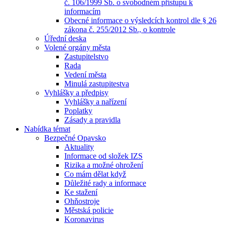
č. 106/1999 Sb. o svobodném přístupu k
informacím
Obecné informace o výsledcích kontrol dle § 26
zákona č. 255/2012 Sb., o kontrole
Úřední deska
Volené orgány města
Zastupitelstvo
Rada
Vedení města
Minulá zastupitestva
Vyhlášky a předpisy
Vyhlášky a nařízení
Poplatky
Zásady a pravidla
Nabídka témat
Bezpečné Opavsko
Aktuality
Informace od složek IZS
Rizika a možné ohrožení
Co mám dělat když
Důležité rady a informace
Ke stažení
Ohňostroje
Městská policie
Koronavirus