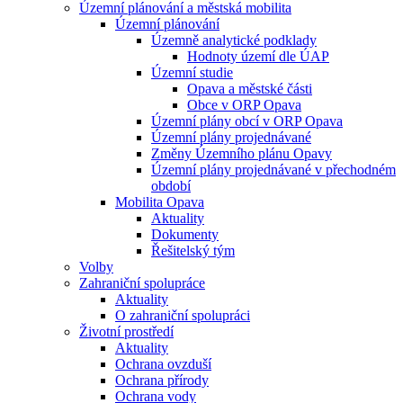
Územní plánování a městská mobilita
Územní plánování
Územně analytické podklady
Hodnoty území dle ÚAP
Územní studie
Opava a městské části
Obce v ORP Opava
Územní plány obcí v ORP Opava
Územní plány projednávané
Změny Územního plánu Opavy
Územní plány projednávané v přechodném
období
Mobilita Opava
Aktuality
Dokumenty
Řešitelský tým
Volby
Zahraniční spolupráce
Aktuality
O zahraniční spolupráci
Životní prostředí
Aktuality
Ochrana ovzduší
Ochrana přírody
Ochrana vody