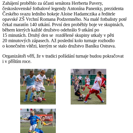
Zahájení proběhlo za účasti senátora Herberta Pavery,
československé fotbalové legendy Antonína Panenky, prezidenta
Českého svazu ledního hokeje Aloise Hadamczika a ředitele
opavské ZŠ Vrchní Romana Podzemného. Na malé fotbalisty poté
čekal maratón 140 utkání. První den proběhly boje ve skupinách,
během kterých každé družstvo odehrálo 9 utkání po
15 minutách. Druhý den se rozdělené skupiny utkaly v pěti
20 minutových zápasech. Až poslední kolo turnaje rozhodlo
o konečném vítězi, kterým se stalo družstvo Baníku Ostrava.
Organizátoři věří, že v tradici pořádání turnaje budou pokračovat
i v příštím roce.