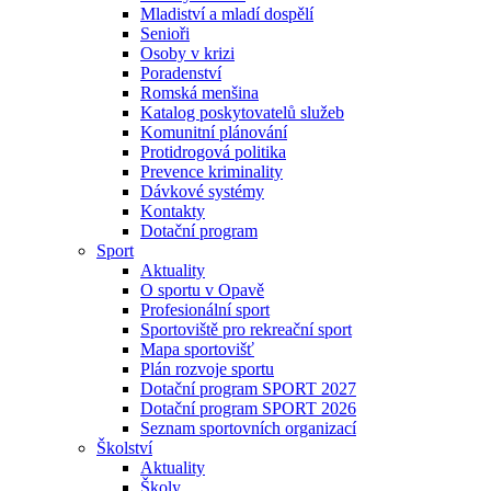
Mladiství a mladí dospělí
Senioři
Osoby v krizi
Poradenství
Romská menšina
Katalog poskytovatelů služeb
Komunitní plánování
Protidrogová politika
Prevence kriminality
Dávkové systémy
Kontakty
Dotační program
Sport
Aktuality
O sportu v Opavě
Profesionální sport
Sportoviště pro rekreační sport
Mapa sportovišť
Plán rozvoje sportu
Dotační program SPORT 2027
Dotační program SPORT 2026
Seznam sportovních organizací
Školství
Aktuality
Školy