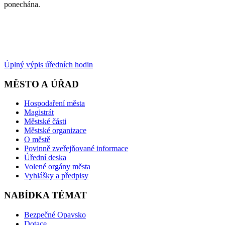
ponechána.
Úplný výpis úředních hodin
MĚSTO A ÚŘAD
Hospodaření města
Magistrát
Městské části
Městské organizace
O městě
Povinně zveřejňované informace
Úřední deska
Volené orgány města
Vyhlášky a předpisy
NABÍDKA TÉMAT
Bezpečné Opavsko
Dotace