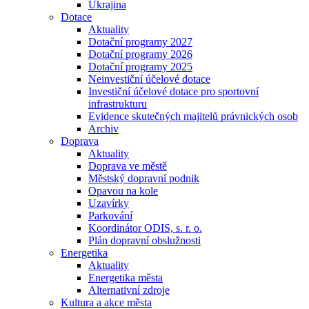
Ukrajina
Dotace
Aktuality
Dotační programy 2027
Dotační programy 2026
Dotační programy 2025
Neinvestiční účelové dotace
Investiční účelové dotace pro sportovní
infrastrukturu
Evidence skutečných majitelů právnických osob
Archiv
Doprava
Aktuality
Doprava ve městě
Městský dopravní podnik
Opavou na kole
Uzavírky
Parkování
Koordinátor ODIS, s. r. o.
Plán dopravní obslužnosti
Energetika
Aktuality
Energetika města
Alternativní zdroje
Kultura a akce města