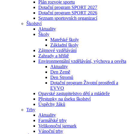
Plán rozvoje sportu
Dotační program SPORT 2027
Dotační program SPORT 2026
Seznam sportovních organizací
Školství
Aktuality
Školy
Mateřské školy
Základní školy
Zájmové vzdělávání
Zahrady a hřiště
Environmentální vzdělávání, výchova a osvěta
Aktuality
Den Země
Den Stromů
Dotační program Životní prostředí a
EVVO
Opavské zastupitelstvo dětí a mládeže
Přestupky na úseku školství
Úspěchy žáků
Trhy
Aktuality
Farmářské trhy
Velikonoční jarmark
Vánoční trhy