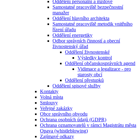
Oddělení personální a mzdové
Samostatné pracoviště bezpečnostní
manažer
Oddělení hlavního architekta
Samostatné pracoviště metodik vnitřního
řízení úřadu
Oddělení energetiky
Odbor správních činností a obecní
živnostenský úřad
Oddělení živnostenské
Výsledky kontrol
Oddělení občanskosprávních agend
Vidimace a legalizace - pro
starosty obcí
Oddělení přestupků
Oddělení spisové služby
Kontakty
Volná místa
Smlouvy
Veřejné zakázky
Obce správního obvodu
Ochrana osobních údajů (GDPR)
Ochrana oznamovatelů v rámci Magistrátu města
Opava (whistleblowing)
Zajímavé odkazy