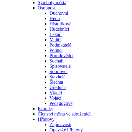
Symboly města
Osobnosti
Duchovní
Herci
Historikové
Hudebníci
Lékaři
Malíři
Podnikatelé
Politici
Přírodovědci
Sochaři
Spisovatelé
Sportovci
Stavitelé
Šlechta
Úředníci
Vládci
Vojáci
Pedagogové
Kroniky
Členství města ve sdruženích
Hřbitovy
Zajímavosti
Opavské hřbitovy