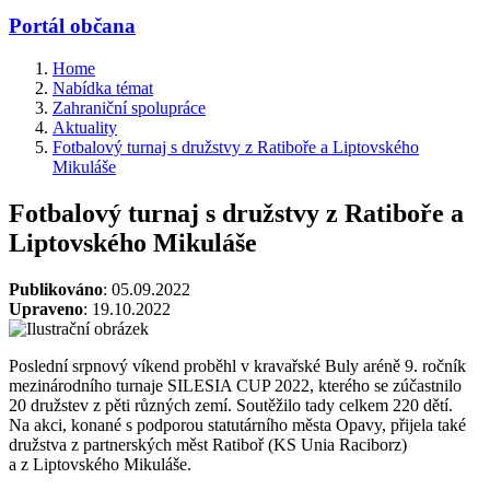
Portál občana
Home
Nabídka témat
Zahraniční spolupráce
Aktuality
Fotbalový turnaj s družstvy z Ratiboře a Liptovského
Mikuláše
Fotbalový turnaj s družstvy z Ratiboře a
Liptovského Mikuláše
Publikováno
: 05.09.2022
Upraveno
: 19.10.2022
Poslední srpnový víkend proběhl v kravařské Buly aréně 9. ročník
mezinárodního turnaje SILESIA CUP 2022, kterého se zúčastnilo
20 družstev z pěti různých zemí. Soutěžilo tady celkem 220 dětí.
Na akci, konané s podporou statutárního města Opavy, přijela také
družstva z partnerských měst Ratiboř (KS Unia Raciborz)
a z Liptovského Mikuláše.