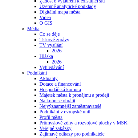
Žádost o vyjádření k existující síti
Územně analytické podklady
Digitální mapa města
Videa
O GIS
Média
Co se děje
Tiskové zprávy
TV vysílání
2026
Hláska
2026
Vyhledávání
Podnikání
Aktuality
Dotace a financování
Hospodářská komora
Majetek města k pronájmu a prodeji
Na koho se obrátit
Nejvýznamnější zaměstnavatelé
Podnikání v evropské unii
Profil města
Průmyslové zóny a rozvojové plochy v MSK
Veřejné zakázky
Zajímavé odkazy pro podnikatele