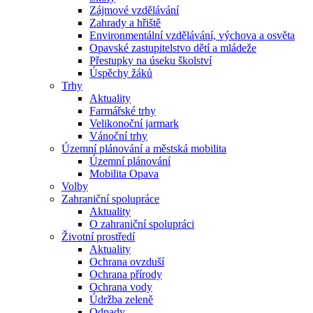
Zájmové vzdělávání
Zahrady a hřiště
Environmentální vzdělávání, výchova a osvěta
Opavské zastupitelstvo dětí a mládeže
Přestupky na úseku školství
Úspěchy žáků
Trhy
Aktuality
Farmářské trhy
Velikonoční jarmark
Vánoční trhy
Územní plánování a městská mobilita
Územní plánování
Mobilita Opava
Volby
Zahraniční spolupráce
Aktuality
O zahraniční spolupráci
Životní prostředí
Aktuality
Ochrana ovzduší
Ochrana přírody
Ochrana vody
Údržba zeleně
Odpady