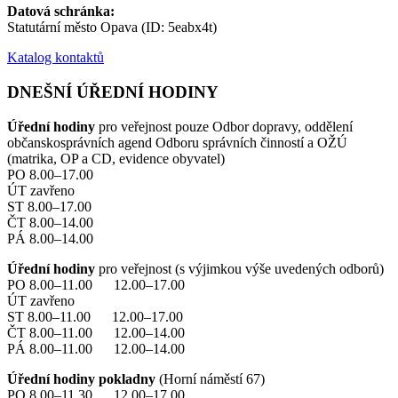
Datová schránka:
Statutární město Opava (ID: 5eabx4t)
Katalog kontaktů
DNEŠNÍ ÚŘEDNÍ HODINY
Úřední hodiny
pro veřejnost pouze Odbor dopravy, oddělení
občanskosprávních agend Odboru správních činností a OŽÚ
(matrika, OP a CD, evidence obyvatel)
PO 8.00–17.00
ÚT zavřeno
ST 8.00–17.00
ČT 8.00–14.00
PÁ 8.00–14.00
Úřední hodiny
pro veřejnost (s výjimkou výše uvedených odborů)
PO 8.00–11.00 12.00–17.00
ÚT zavřeno
ST 8.00–11.00 12.00–17.00
ČT 8.00–11.00 12.00–14.00
PÁ 8.00–11.00 12.00–14.00
Úřední hodiny pokladny
(Horní náměstí 67)
PO 8.00–11.30 12.00–17.00