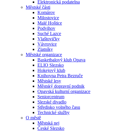
Elektronická podatelna
Městské části
Komárov
Milostovice
Malé Hoštice
Podvihov
Suché Lazce
Vlaštovičky
Vávrovice
Zlatníky
Městské organizace
Basketbalový klub Opava
ELIO Slezsko
Hokejový klub
Knihovna Petra Bezruče
Městské lesy
Městský dopravní podnik
Opavská kulturní organizace
Seniorcentrum
Slezské divadlo
Středisko volného času
Technické služby
O městě
Městská nej
České Slezsko