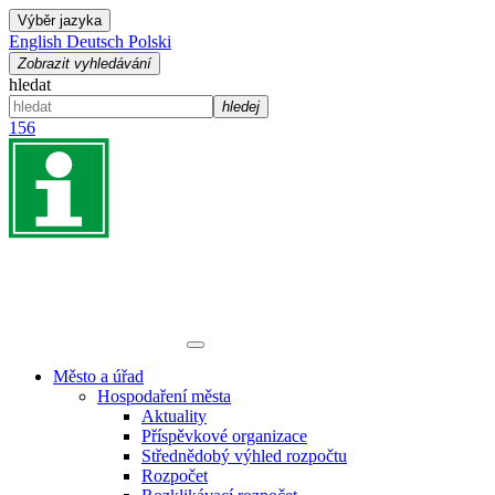
Výběr jazyka
English
Deutsch
Polski
Zobrazit vyhledávání
hledat
hledej
156
Město a úřad
Hospodaření města
Aktuality
Příspěvkové organizace
Střednědobý výhled rozpočtu
Rozpočet