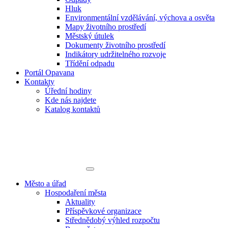
Hluk
Environmentální vzdělávání, výchova a osvěta
Mapy životního prostředí
Městský útulek
Dokumenty životního prostředí
Indikátory udržitelného rozvoje
Třídění odpadu
Portál Opavana
Kontakty
Úřední hodiny
Kde nás najdete
Katalog kontaktů
Město a úřad
Hospodaření města
Aktuality
Příspěvkové organizace
Střednědobý výhled rozpočtu