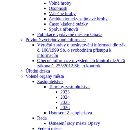
Volné hroby
Osobnosti
Válečné hroby
Architektonicky zajímavé hroby
Často kladené otázky
Správa hřbitovů
Publikace vydávané městem Opava
Povinně zveřejňované informace
Výroční zprávy o poskytování informací dle zák.
č. 106/1999 Sb. o svobodném přístupu k
informacím
Obecné informace o výsledcích kontrol dle § 26
zákona č. 255/2012 Sb., o kontrole
Úřední deska
Volené orgány města
Zastupitelstvo
Termíny zastupitelstva
2023
2024
2025
2026
Usnesení Zastupitelstva
Rada
Usnesení rady města Opavy
Vedení města