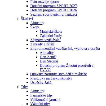
Plán rozvoje sportu
Dotační program SPORT 2027
Dotační program SPORT 2026
Seznam sportovních organizací
Školství
Aktuality
Školy
Mateřské školy
Základní školy
Zájmové vzdělávání
Zahrady a hřiště
Environmentální vzdělávání, výchova a osvěta
Aktuality
Den Země
Den Stromů
Dotační program Životní prostředí a
EVVO
Opavské zastupitelstvo dětí a mládeže
Přestupky na úseku školství
Úspěchy žáků
Trhy
Aktuality
Farmářské trhy
Velikonoční jarmark
Vánoční trhy