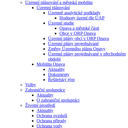
Územní plánování a městská mobilita
Územní plánování
Územně analytické podklady
Hodnoty území dle ÚAP
Územní studie
Opava a městské části
Obce v ORP Opava
Územní plány obcí v ORP Opava
Územní plány projednávané
Změny Územního plánu Opavy
Územní plány projednávané v přechodném
období
Mobilita Opava
Aktuality
Dokumenty
Řešitelský tým
Volby
Zahraniční spolupráce
Aktuality
O zahraniční spolupráci
Životní prostředí
Aktuality
Ochrana ovzduší
Ochrana přírody
Ochrana vody