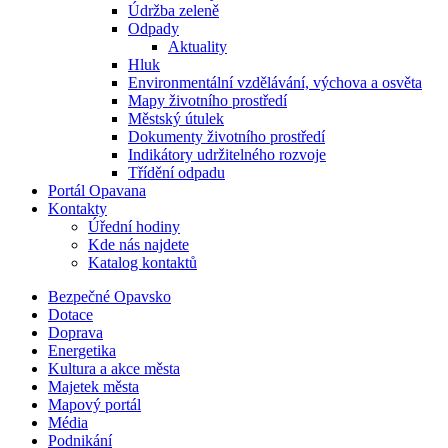
Údržba zeleně
Odpady
Aktuality
Hluk
Environmentální vzdělávání, výchova a osvěta
Mapy životního prostředí
Městský útulek
Dokumenty životního prostředí
Indikátory udržitelného rozvoje
Třídění odpadu
Portál Opavana
Kontakty
Úřední hodiny
Kde nás najdete
Katalog kontaktů
Bezpečné Opavsko
Dotace
Doprava
Energetika
Kultura a akce města
Majetek města
Mapový portál
Média
Podnikání