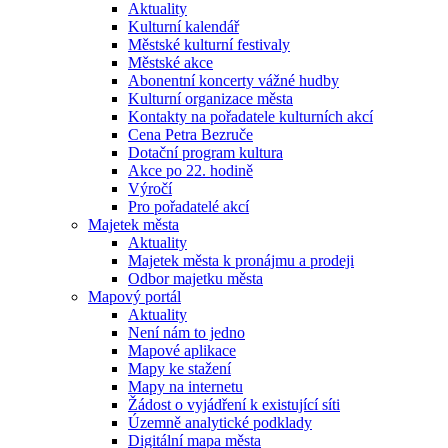
Aktuality
Kulturní kalendář
Městské kulturní festivaly
Městské akce
Abonentní koncerty vážné hudby
Kulturní organizace města
Kontakty na pořadatele kulturních akcí
Cena Petra Bezruče
Dotační program kultura
Akce po 22. hodině
Výročí
Pro pořadatelé akcí
Majetek města
Aktuality
Majetek města k pronájmu a prodeji
Odbor majetku města
Mapový portál
Aktuality
Není nám to jedno
Mapové aplikace
Mapy ke stažení
Mapy na internetu
Žádost o vyjádření k existující síti
Územně analytické podklady
Digitální mapa města