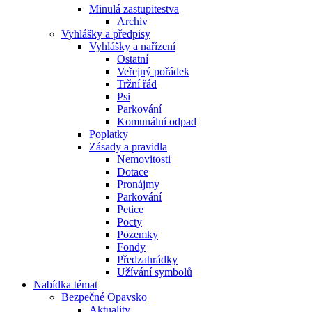
Minulá zastupitestva
Archiv
Vyhlášky a předpisy
Vyhlášky a nařízení
Ostatní
Veřejný pořádek
Tržní řád
Psi
Parkování
Komunální odpad
Poplatky
Zásady a pravidla
Nemovitosti
Dotace
Pronájmy
Parkování
Petice
Pocty
Pozemky
Fondy
Předzahrádky
Užívání symbolů
Nabídka témat
Bezpečné Opavsko
Aktuality