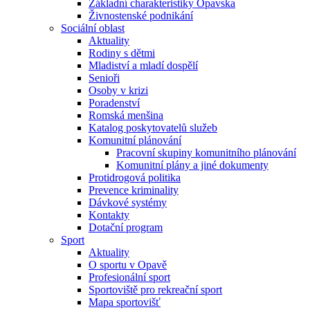
Základní charakteristiky Opavska
Živnostenské podnikání
Sociální oblast
Aktuality
Rodiny s dětmi
Mladiství a mladí dospělí
Senioři
Osoby v krizi
Poradenství
Romská menšina
Katalog poskytovatelů služeb
Komunitní plánování
Pracovní skupiny komunitního plánování
Komunitní plány a jiné dokumenty
Protidrogová politika
Prevence kriminality
Dávkové systémy
Kontakty
Dotační program
Sport
Aktuality
O sportu v Opavě
Profesionální sport
Sportoviště pro rekreační sport
Mapa sportovišť