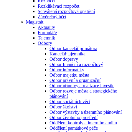
Rozpočet
Rozklikávací rozpočet
Schválená rozpočtová opatření
Závěrečný účet
Magistrát
Aktuality
Formuláře
Tajemník
Odbory
Odbor kancelář primátora
Kancelář tajemníka
Odbor dopravy
Odbor finanční a rozpočtový
Odbor informatiky
Odbor majetku města
Odbor právní a organizační
Odbor přípravy a realizace investic
Odbor rozvoje města a strategického
plánování
Odbor sociálních věcí
Odbor školství
Odbor výstavby a územního plánování
Odbor životního prostředí
Oddělení kontroly a interního auditu
Oddělení památkové péče