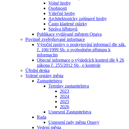
Volné hroby
Osobnosti
Válečné hroby
Architektonicky zajímavé hroby
Často kladené otázky
Správa hřbitovů
Publikace vydávané městem Opava
Povinně zveřejňované informace
Výroční zprávy o poskytování informací dle zák.
č. 106/1999 Sb. o svobodném přístupu k
informacím
Obecné informace o výsledcích kontrol dle § 26
zákona č. 255/2012 Sb., o kontrole
Úřední deska
Volené orgány města
Zastupitelstvo
Termíny zastupitelstva
2023
2024
2025
2026
Usnesení Zastupitelstva
Rada
Usnesení rady města Opavy
Vedení města