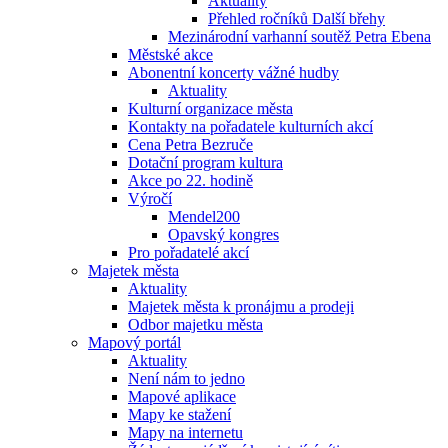
Aktuality
Přehled ročníků Další břehy
Mezinárodní varhanní soutěž Petra Ebena
Městské akce
Abonentní koncerty vážné hudby
Aktuality
Kulturní organizace města
Kontakty na pořadatele kulturních akcí
Cena Petra Bezruče
Dotační program kultura
Akce po 22. hodině
Výročí
Mendel200
Opavský kongres
Pro pořadatelé akcí
Majetek města
Aktuality
Majetek města k pronájmu a prodeji
Odbor majetku města
Mapový portál
Aktuality
Není nám to jedno
Mapové aplikace
Mapy ke stažení
Mapy na internetu