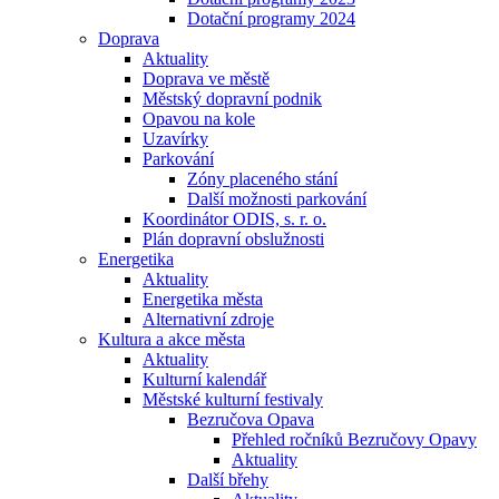
Dotační programy 2024
Doprava
Aktuality
Doprava ve městě
Městský dopravní podnik
Opavou na kole
Uzavírky
Parkování
Zóny placeného stání
Další možnosti parkování
Koordinátor ODIS, s. r. o.
Plán dopravní obslužnosti
Energetika
Aktuality
Energetika města
Alternativní zdroje
Kultura a akce města
Aktuality
Kulturní kalendář
Městské kulturní festivaly
Bezručova Opava
Přehled ročníků Bezručovy Opavy
Aktuality
Další břehy