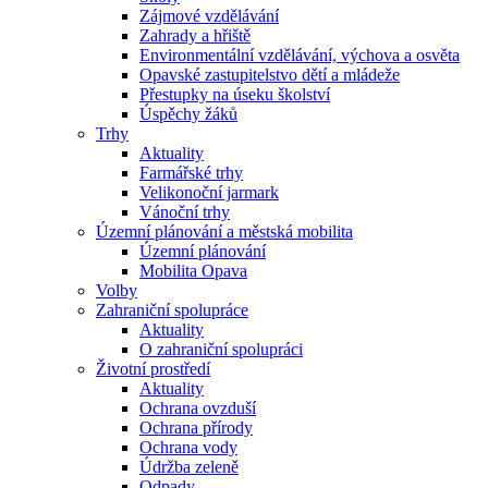
Zájmové vzdělávání
Zahrady a hřiště
Environmentální vzdělávání, výchova a osvěta
Opavské zastupitelstvo dětí a mládeže
Přestupky na úseku školství
Úspěchy žáků
Trhy
Aktuality
Farmářské trhy
Velikonoční jarmark
Vánoční trhy
Územní plánování a městská mobilita
Územní plánování
Mobilita Opava
Volby
Zahraniční spolupráce
Aktuality
O zahraniční spolupráci
Životní prostředí
Aktuality
Ochrana ovzduší
Ochrana přírody
Ochrana vody
Údržba zeleně
Odpady