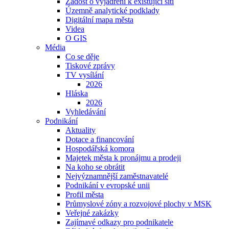
Žádost o vyjádření k existující síti
Územně analytické podklady
Digitální mapa města
Videa
O GIS
Média
Co se děje
Tiskové zprávy
TV vysílání
2026
Hláska
2026
Vyhledávání
Podnikání
Aktuality
Dotace a financování
Hospodářská komora
Majetek města k pronájmu a prodeji
Na koho se obrátit
Nejvýznamnější zaměstnavatelé
Podnikání v evropské unii
Profil města
Průmyslové zóny a rozvojové plochy v MSK
Veřejné zakázky
Zajímavé odkazy pro podnikatele