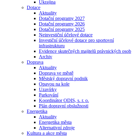
Ukrajina
Dotace
Aktuality
Dotační programy 2027
Dotační programy 2026
Dotační programy 2025
Neinvestiční účelové dotace
Investiční účelové dotace pro sportovní
infrastrukturu
Evidence skutečných majitelů právnických osob
Archiv
Doprava
Aktuality
Doprava ve městě
Městský dopravní podnik
Opavou na kole
Uzavírky
Parkování
Koordinátor ODIS, s. r. o.
Plán dopravní obslužnosti
Energetika
Aktuality
Energetika města
Alternativní zdroje
Kultura a akce města