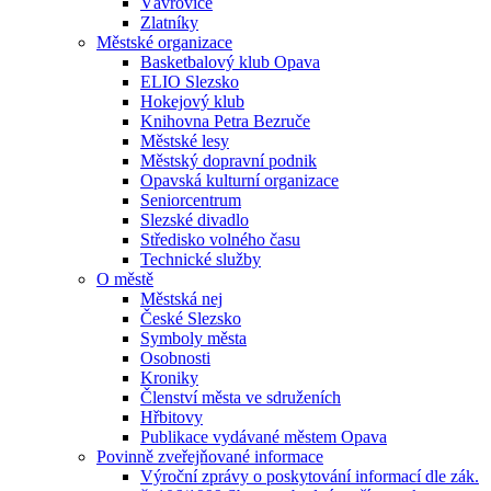
Vávrovice
Zlatníky
Městské organizace
Basketbalový klub Opava
ELIO Slezsko
Hokejový klub
Knihovna Petra Bezruče
Městské lesy
Městský dopravní podnik
Opavská kulturní organizace
Seniorcentrum
Slezské divadlo
Středisko volného času
Technické služby
O městě
Městská nej
České Slezsko
Symboly města
Osobnosti
Kroniky
Členství města ve sdruženích
Hřbitovy
Publikace vydávané městem Opava
Povinně zveřejňované informace
Výroční zprávy o poskytování informací dle zák.