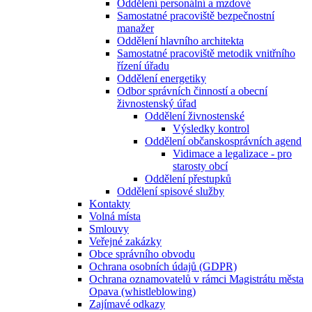
Oddělení personální a mzdové
Samostatné pracoviště bezpečnostní
manažer
Oddělení hlavního architekta
Samostatné pracoviště metodik vnitřního
řízení úřadu
Oddělení energetiky
Odbor správních činností a obecní
živnostenský úřad
Oddělení živnostenské
Výsledky kontrol
Oddělení občanskosprávních agend
Vidimace a legalizace - pro
starosty obcí
Oddělení přestupků
Oddělení spisové služby
Kontakty
Volná místa
Smlouvy
Veřejné zakázky
Obce správního obvodu
Ochrana osobních údajů (GDPR)
Ochrana oznamovatelů v rámci Magistrátu města
Opava (whistleblowing)
Zajímavé odkazy