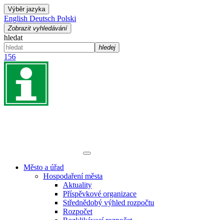
Výběr jazyka
English
Deutsch
Polski
Zobrazit vyhledávání
hledat
hledej
156
Město a úřad
Hospodaření města
Aktuality
Příspěvkové organizace
Střednědobý výhled rozpočtu
Rozpočet