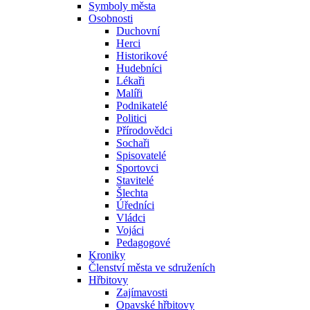
Symboly města
Osobnosti
Duchovní
Herci
Historikové
Hudebníci
Lékaři
Malíři
Podnikatelé
Politici
Přírodovědci
Sochaři
Spisovatelé
Sportovci
Stavitelé
Šlechta
Úředníci
Vládci
Vojáci
Pedagogové
Kroniky
Členství města ve sdruženích
Hřbitovy
Zajímavosti
Opavské hřbitovy