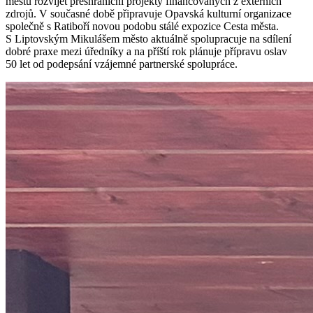
městu rozvíjet přeshraniční projekty financovaných z externích
zdrojů. V současné době připravuje Opavská kulturní organizace
společně s Ratiboří novou podobu stálé expozice Cesta města.
S Liptovským Mikulášem město aktuálně spolupracuje na sdílení
dobré praxe mezi úředníky a na příští rok plánuje přípravu oslav
50 let od podepsání vzájemné partnerské spolupráce.