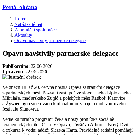
Portál občana
Home
Nabídka témat
Zahraniční spolupráce
Aktuality
Opavu navštívily partnerské delegace
Opavu navštívily partnerské delegace
Publikováno
: 22.06.2026
Upraveno
: 22.06.2026
Ve dnech 18. až 20. června hostila Opava zahraniční delegace
z partnerských měst. Pozvání zástupců ze slovenského Liptovského
Mikuláše, maďarského Zugló a polských měst Ratiboř, Katovice
a Żywiec bylo směřováno k oficiálnímu zahájení multižánrového
festivalu Slunovrat.
Vedle kulturního programu čekala hosty prohlídka sociálně
terapeutických dílen Charity Opava, návštěva Arboreta Nový Dvůr
a exkurze k vodní nádrži Slezská Harta. Pravidelná setkání pomáhají