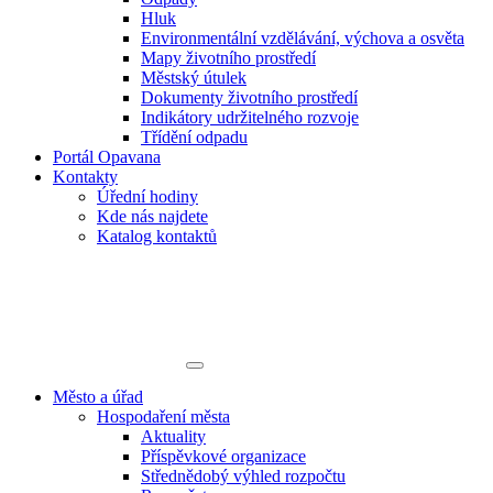
Hluk
Environmentální vzdělávání, výchova a osvěta
Mapy životního prostředí
Městský útulek
Dokumenty životního prostředí
Indikátory udržitelného rozvoje
Třídění odpadu
Portál Opavana
Kontakty
Úřední hodiny
Kde nás najdete
Katalog kontaktů
Město a úřad
Hospodaření města
Aktuality
Příspěvkové organizace
Střednědobý výhled rozpočtu