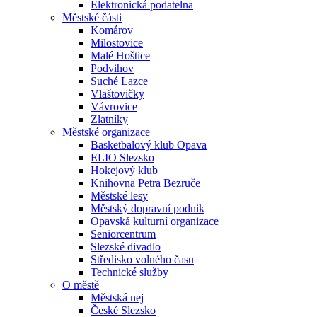
Elektronická podatelna
Městské části
Komárov
Milostovice
Malé Hoštice
Podvihov
Suché Lazce
Vlaštovičky
Vávrovice
Zlatníky
Městské organizace
Basketbalový klub Opava
ELIO Slezsko
Hokejový klub
Knihovna Petra Bezruče
Městské lesy
Městský dopravní podnik
Opavská kulturní organizace
Seniorcentrum
Slezské divadlo
Středisko volného času
Technické služby
O městě
Městská nej
České Slezsko