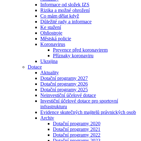
Informace od složek IZS
Rizika a možné ohrožení
Co mám dělat když
Důležité rady a informace
Ke stažení
Ohňostroje
Městská policie
Koronavirus
Prevence před koronavirem
Příznaky koronaviru
Ukrajina
Dotace
Aktuality
Dotační programy 2027
Dotační programy 2026
Dotační programy 2025
Neinvestiční účelové dotace
Investiční účelové dotace pro sportovní
infrastrukturu
Evidence skutečných majitelů právnických osob
Archiv
Dotační programy 2020
Dotační programy 2021
Dotační programy 2022
Dotační programy 2023