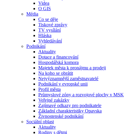
Videa
O GIS
Média
Co se děje
Tiskové zprávy
TV vysílání
Hláska
Vyhledávání
Podnikání
Aktuality
Dotace a financování
Hospodářská komora
Majetek města k pronájmu a prodeji
Na koho se obrátit
Nejvýznamnější zaměstnavatelé
Podnikání v evropské unii
Profil města
Průmyslové zóny a rozvojové plochy v MSK
Veřejné zakázky
Zajímavé odkazy pro podnikatele
Základní charakteristiky Opavska
Živnostenské podnikání
Sociální oblast
Aktuality
Rodiny s dětmi