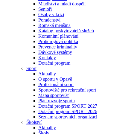
Mladiství a mladí dospělí
Senioři
Osoby v krizi
Poradenství
Romská menšina
Katalog poskytovatelů služeb
Komunitní plánování
Protidrogová politika
Prevence kriminality
Dávkové systémy
Kontakty
Dotační program
Sport
Aktuality
O sportu v Opavě
Profesionální sport
Sportoviště pro rekreační sport
Mapa sportovišť
Plán rozvoje sportu
Dotační program SPORT 2027
Dotační program SPORT 2026
Seznam sportovních organizací
Školství
Aktuality
Školy