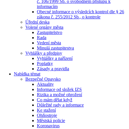
č. 106/1999 Sb. o svobodném přístupu k
informacím
Obecné informace o výsledcích kontrol dle § 26
zákona č. 255/2012 Sb., o kontrole
Úřední deska
Volené orgány města
Zastupitelstvo
Rada
Vedení města
Minulá zastupitestva
Vyhlášky a předpisy
Vyhlášky a nařízení
Poplatky
Zásady a pravidla
Nabídka témat
Bezpečné Opavsko
Aktuality
Informace od složek IZS
Rizika a možné ohrožení
Co mám dělat když
Důležité rady a informace
Ke stažení
Ohňostroje
Městská policie
Koronavirus