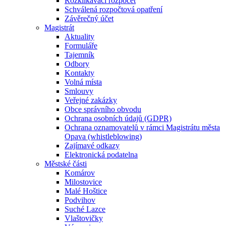
Rozklikávací rozpočet
Schválená rozpočtová opatření
Závěrečný účet
Magistrát
Aktuality
Formuláře
Tajemník
Odbory
Kontakty
Volná místa
Smlouvy
Veřejné zakázky
Obce správního obvodu
Ochrana osobních údajů (GDPR)
Ochrana oznamovatelů v rámci Magistrátu města
Opava (whistleblowing)
Zajímavé odkazy
Elektronická podatelna
Městské části
Komárov
Milostovice
Malé Hoštice
Podvihov
Suché Lazce
Vlaštovičky