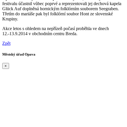
festivalu účastnil vůbec poprvé a reprezentovali jej dechová kapela
Glück Auf doplněná hornickým folklórním souborem Seegraben.
Třetím do mariáše pak byl folklórní soubor Hont ze slovenské
Krupiny.
Akce letos s ohledem na nepřízeň počasí proběhla ve dnech
12.-13.9.2014 v obchodním centru Breda.
Zpět
Městský úřad Opava
×