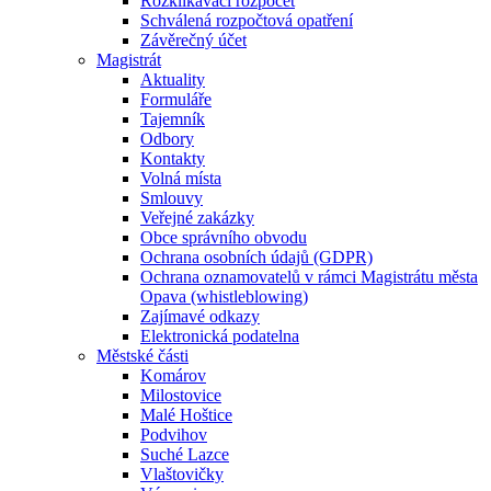
Rozklikávací rozpočet
Schválená rozpočtová opatření
Závěrečný účet
Magistrát
Aktuality
Formuláře
Tajemník
Odbory
Kontakty
Volná místa
Smlouvy
Veřejné zakázky
Obce správního obvodu
Ochrana osobních údajů (GDPR)
Ochrana oznamovatelů v rámci Magistrátu města
Opava (whistleblowing)
Zajímavé odkazy
Elektronická podatelna
Městské části
Komárov
Milostovice
Malé Hoštice
Podvihov
Suché Lazce
Vlaštovičky