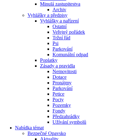
Minulá zastupitestva
Archiv
Vyhlášky a předpisy
Vyhlášky a nařízení
Ostatní
Veřejný pořádek
Tržní řád
Psi
Parkování
Komunální odpad
Poplatky
Zásady a pravidla
Nemovitosti
Dotace
Pronájmy
Parkování
Petice
Pocty
Pozemky
Fondy
Předzahrádky
Užívání symbolů
Nabídka témat
Bezpečné Opavsko
Aktuality