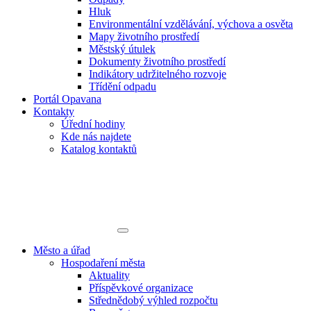
Hluk
Environmentální vzdělávání, výchova a osvěta
Mapy životního prostředí
Městský útulek
Dokumenty životního prostředí
Indikátory udržitelného rozvoje
Třídění odpadu
Portál Opavana
Kontakty
Úřední hodiny
Kde nás najdete
Katalog kontaktů
Město a úřad
Hospodaření města
Aktuality
Příspěvkové organizace
Střednědobý výhled rozpočtu