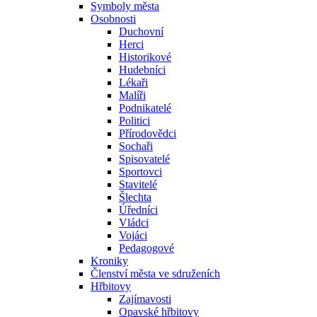
Symboly města
Osobnosti
Duchovní
Herci
Historikové
Hudebníci
Lékaři
Malíři
Podnikatelé
Politici
Přírodovědci
Sochaři
Spisovatelé
Sportovci
Stavitelé
Šlechta
Úředníci
Vládci
Vojáci
Pedagogové
Kroniky
Členství města ve sdruženích
Hřbitovy
Zajímavosti
Opavské hřbitovy