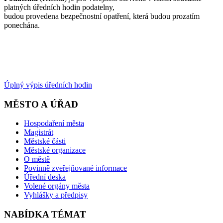
platných úředních hodin podatelny,
budou provedena bezpečnostní opatření, která budou prozatím
ponechána.
Úplný výpis úředních hodin
MĚSTO A ÚŘAD
Hospodaření města
Magistrát
Městské části
Městské organizace
O městě
Povinně zveřejňované informace
Úřední deska
Volené orgány města
Vyhlášky a předpisy
NABÍDKA TÉMAT