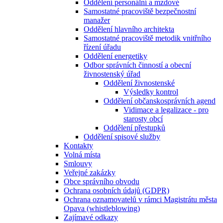
Oddělení personální a mzdové
Samostatné pracoviště bezpečnostní
manažer
Oddělení hlavního architekta
Samostatné pracoviště metodik vnitřního
řízení úřadu
Oddělení energetiky
Odbor správních činností a obecní
živnostenský úřad
Oddělení živnostenské
Výsledky kontrol
Oddělení občanskosprávních agend
Vidimace a legalizace - pro
starosty obcí
Oddělení přestupků
Oddělení spisové služby
Kontakty
Volná místa
Smlouvy
Veřejné zakázky
Obce správního obvodu
Ochrana osobních údajů (GDPR)
Ochrana oznamovatelů v rámci Magistrátu města
Opava (whistleblowing)
Zajímavé odkazy