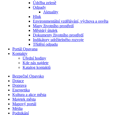
Údržba zeleně
Odpady
Aktuality
Hluk
Environmentální vzdělávání, výchova a osvěta
Mapy životního prostředí
Městský útulek
Dokumenty životního prostředí
Indikátory udržitelného rozvoje
Třídění odpadu
Portál Opavana
Kontakty
Úřední hodiny
Kde nás najdete
Katalog kontaktů
Bezpečné Opavsko
Dotace
Doprava
Energetika
Kultura a akce města
Majetek města
Mapový portál
Média
Podnikání