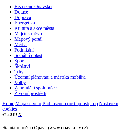
Bezpečné Opavsko
Dotace
Doprava
Energetika
Kultura a akce města
Majetek města
Mapový portál
Média
Podnikání
Sociální oblast
Sport
Školství
Trhy
Územní plánování a městská mobilita
Volby
Zahraniční spolupráce
Životní prostředí
Home
Mapa serveru
Prohlášení o přístupnosti
Top
Nastavení
cookies
© 2019
X
Statutární město Opava (www.opava-city.cz)