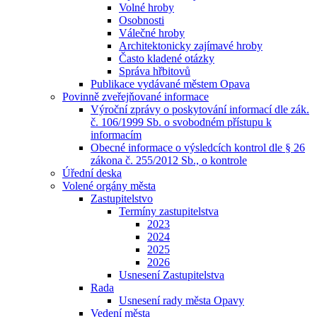
Volné hroby
Osobnosti
Válečné hroby
Architektonicky zajímavé hroby
Často kladené otázky
Správa hřbitovů
Publikace vydávané městem Opava
Povinně zveřejňované informace
Výroční zprávy o poskytování informací dle zák.
č. 106/1999 Sb. o svobodném přístupu k
informacím
Obecné informace o výsledcích kontrol dle § 26
zákona č. 255/2012 Sb., o kontrole
Úřední deska
Volené orgány města
Zastupitelstvo
Termíny zastupitelstva
2023
2024
2025
2026
Usnesení Zastupitelstva
Rada
Usnesení rady města Opavy
Vedení města