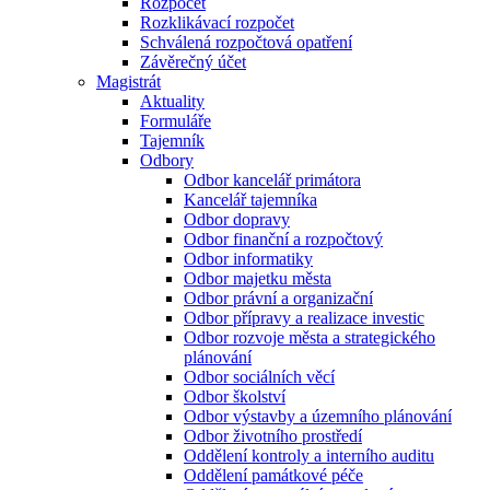
Rozpočet
Rozklikávací rozpočet
Schválená rozpočtová opatření
Závěrečný účet
Magistrát
Aktuality
Formuláře
Tajemník
Odbory
Odbor kancelář primátora
Kancelář tajemníka
Odbor dopravy
Odbor finanční a rozpočtový
Odbor informatiky
Odbor majetku města
Odbor právní a organizační
Odbor přípravy a realizace investic
Odbor rozvoje města a strategického
plánování
Odbor sociálních věcí
Odbor školství
Odbor výstavby a územního plánování
Odbor životního prostředí
Oddělení kontroly a interního auditu
Oddělení památkové péče