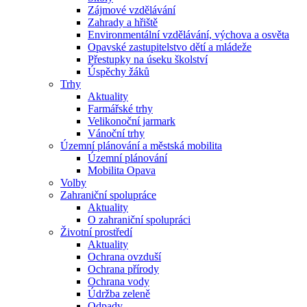
Zájmové vzdělávání
Zahrady a hřiště
Environmentální vzdělávání, výchova a osvěta
Opavské zastupitelstvo dětí a mládeže
Přestupky na úseku školství
Úspěchy žáků
Trhy
Aktuality
Farmářské trhy
Velikonoční jarmark
Vánoční trhy
Územní plánování a městská mobilita
Územní plánování
Mobilita Opava
Volby
Zahraniční spolupráce
Aktuality
O zahraniční spolupráci
Životní prostředí
Aktuality
Ochrana ovzduší
Ochrana přírody
Ochrana vody
Údržba zeleně
Odpady