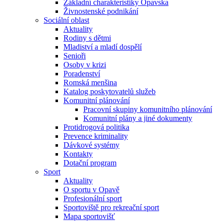
Základní charakteristiky Opavska
Živnostenské podnikání
Sociální oblast
Aktuality
Rodiny s dětmi
Mladiství a mladí dospělí
Senioři
Osoby v krizi
Poradenství
Romská menšina
Katalog poskytovatelů služeb
Komunitní plánování
Pracovní skupiny komunitního plánování
Komunitní plány a jiné dokumenty
Protidrogová politika
Prevence kriminality
Dávkové systémy
Kontakty
Dotační program
Sport
Aktuality
O sportu v Opavě
Profesionální sport
Sportoviště pro rekreační sport
Mapa sportovišť