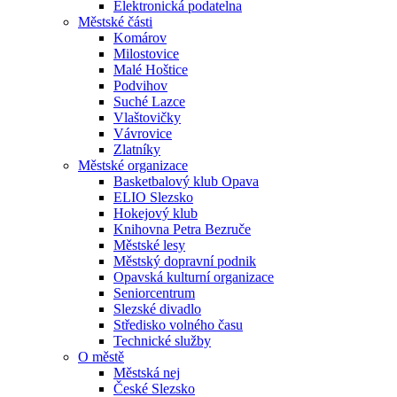
Elektronická podatelna
Městské části
Komárov
Milostovice
Malé Hoštice
Podvihov
Suché Lazce
Vlaštovičky
Vávrovice
Zlatníky
Městské organizace
Basketbalový klub Opava
ELIO Slezsko
Hokejový klub
Knihovna Petra Bezruče
Městské lesy
Městský dopravní podnik
Opavská kulturní organizace
Seniorcentrum
Slezské divadlo
Středisko volného času
Technické služby
O městě
Městská nej
České Slezsko