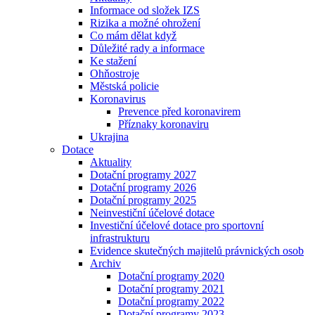
Informace od složek IZS
Rizika a možné ohrožení
Co mám dělat když
Důležité rady a informace
Ke stažení
Ohňostroje
Městská policie
Koronavirus
Prevence před koronavirem
Příznaky koronaviru
Ukrajina
Dotace
Aktuality
Dotační programy 2027
Dotační programy 2026
Dotační programy 2025
Neinvestiční účelové dotace
Investiční účelové dotace pro sportovní
infrastrukturu
Evidence skutečných majitelů právnických osob
Archiv
Dotační programy 2020
Dotační programy 2021
Dotační programy 2022
Dotační programy 2023