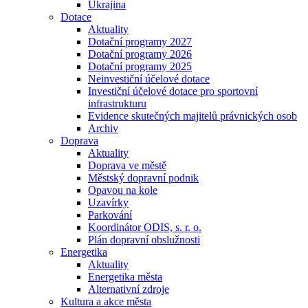
Ukrajina
Dotace
Aktuality
Dotační programy 2027
Dotační programy 2026
Dotační programy 2025
Neinvestiční účelové dotace
Investiční účelové dotace pro sportovní
infrastrukturu
Evidence skutečných majitelů právnických osob
Archiv
Doprava
Aktuality
Doprava ve městě
Městský dopravní podnik
Opavou na kole
Uzavírky
Parkování
Koordinátor ODIS, s. r. o.
Plán dopravní obslužnosti
Energetika
Aktuality
Energetika města
Alternativní zdroje
Kultura a akce města