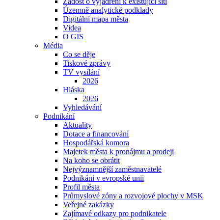
Žádost o vyjádření k existující síti
Územně analytické podklady
Digitální mapa města
Videa
O GIS
Média
Co se děje
Tiskové zprávy
TV vysílání
2026
Hláska
2026
Vyhledávání
Podnikání
Aktuality
Dotace a financování
Hospodářská komora
Majetek města k pronájmu a prodeji
Na koho se obrátit
Nejvýznamnější zaměstnavatelé
Podnikání v evropské unii
Profil města
Průmyslové zóny a rozvojové plochy v MSK
Veřejné zakázky
Zajímavé odkazy pro podnikatele