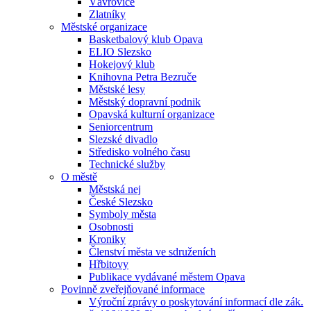
Vávrovice
Zlatníky
Městské organizace
Basketbalový klub Opava
ELIO Slezsko
Hokejový klub
Knihovna Petra Bezruče
Městské lesy
Městský dopravní podnik
Opavská kulturní organizace
Seniorcentrum
Slezské divadlo
Středisko volného času
Technické služby
O městě
Městská nej
České Slezsko
Symboly města
Osobnosti
Kroniky
Členství města ve sdruženích
Hřbitovy
Publikace vydávané městem Opava
Povinně zveřejňované informace
Výroční zprávy o poskytování informací dle zák.