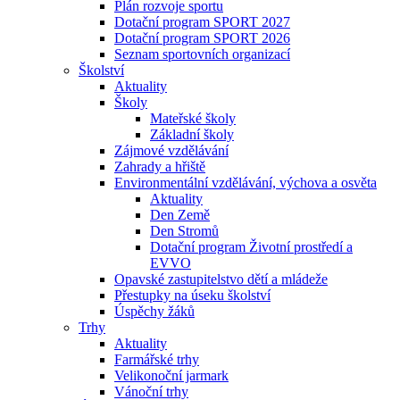
Plán rozvoje sportu
Dotační program SPORT 2027
Dotační program SPORT 2026
Seznam sportovních organizací
Školství
Aktuality
Školy
Mateřské školy
Základní školy
Zájmové vzdělávání
Zahrady a hřiště
Environmentální vzdělávání, výchova a osvěta
Aktuality
Den Země
Den Stromů
Dotační program Životní prostředí a
EVVO
Opavské zastupitelstvo dětí a mládeže
Přestupky na úseku školství
Úspěchy žáků
Trhy
Aktuality
Farmářské trhy
Velikonoční jarmark
Vánoční trhy