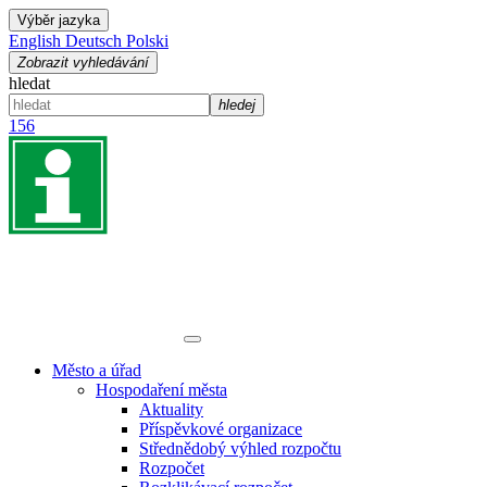
Výběr jazyka
English
Deutsch
Polski
Zobrazit vyhledávání
hledat
hledej
156
Město a úřad
Hospodaření města
Aktuality
Příspěvkové organizace
Střednědobý výhled rozpočtu
Rozpočet