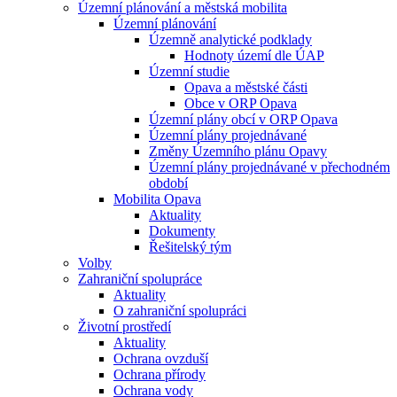
Územní plánování a městská mobilita
Územní plánování
Územně analytické podklady
Hodnoty území dle ÚAP
Územní studie
Opava a městské části
Obce v ORP Opava
Územní plány obcí v ORP Opava
Územní plány projednávané
Změny Územního plánu Opavy
Územní plány projednávané v přechodném
období
Mobilita Opava
Aktuality
Dokumenty
Řešitelský tým
Volby
Zahraniční spolupráce
Aktuality
O zahraniční spolupráci
Životní prostředí
Aktuality
Ochrana ovzduší
Ochrana přírody
Ochrana vody