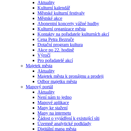
Aktuality
Kulturní kalendář
Městské kulturní festivaly
Městské akce
Abonentní koncerty vážné hudby
Kulturní organizace města
Kontakty na pořadatele kulturních akcí
Cena Petra Bezruče
Dotační program kultura
Akce po 22. hodině
Výročí
Pro pořadatelé akcí
Majetek města
Aktuality
Majetek města k pronájmu a prodeji
Odbor majetku města
Mapový portál
Aktuality
Není nám to jedno
Mapové aplikace
Mapy ke stažení
Mapy na internetu
Žádost o vyjádření k existující síti
Územně analytické podklady
Digitální mapa města