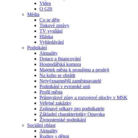
Videa
O GIS
Média
Co se děje
Tiskové zprávy
TV vysílání
Hláska
Vyhledávání
Podnikání
Aktuality
Dotace a financování
Hospodářská komora
Majetek města k pronájmu a prodeji
Na koho se obrátit
Nejvýznamnější zaměstnavatelé
Podnikání v evropské unii
Profil města
Průmyslové zóny a rozvojové plochy v MSK
Veřejné zakázky
Zajímavé odkazy pro podnikatele
Základní charakteristiky Opavska
Živnostenské podnikání
Sociální oblast
Aktuality
Rodiny s dětmi