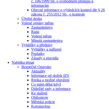
č. 106/1999 Sb. o svobodném přístupu k
informacím
Obecné informace o výsledcích kontrol dle § 26
zákona č. 255/2012 Sb., o kontrole
Úřední deska
Volené orgány města
Zastupitelstvo
Rada
Vedení města
Minulá zastupitestva
Vyhlášky a předpisy
Vyhlášky a nařízení
Poplatky
Zásady a pravidla
Nabídka témat
Bezpečné Opavsko
Aktuality
Informace od složek IZS
Rizika a možné ohrožení
Co mám dělat když
Důležité rady a informace
Ke stažení
Ohňostroje
Městská policie
Koronavirus