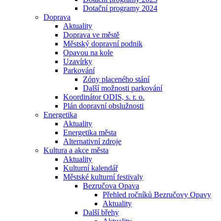
Dotační programy 2024
Doprava
Aktuality
Doprava ve městě
Městský dopravní podnik
Opavou na kole
Uzavírky
Parkování
Zóny placeného stání
Další možnosti parkování
Koordinátor ODIS, s. r. o.
Plán dopravní obslužnosti
Energetika
Aktuality
Energetika města
Alternativní zdroje
Kultura a akce města
Aktuality
Kulturní kalendář
Městské kulturní festivaly
Bezručova Opava
Přehled ročníků Bezručovy Opavy
Aktuality
Další břehy