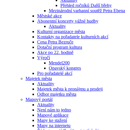
Aktuality
Přehled ročníků Další břehy
Mezinárodní varhanní soutěž Petra Ebena
Městské akce
Abonentní koncerty vážné hudby
Aktuality
Kulturní organizace města
Kontakty na pořadatele kulturních akcí
Cena Petra Bezruče
Dotační program kultura
Akce po 22. hodině
Výročí
Mendel200
Opavský kongres
Pro pořadatelé akcí
Majetek města
Aktuality
Majetek města k pronájmu a prodeji
Odbor majetku města
Mapový portál
Aktuality
Není nám to jedno
Mapové aplikace
Mapy ke stažení
Mapy na internetu