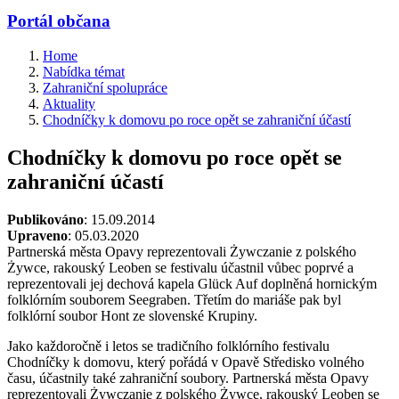
Portál občana
Home
Nabídka témat
Zahraniční spolupráce
Aktuality
Chodníčky k domovu po roce opět se zahraniční účastí
Chodníčky k domovu po roce opět se
zahraniční účastí
Publikováno
: 15.09.2014
Upraveno
: 05.03.2020
Partnerská města Opavy reprezentovali Żywczanie z polského
Żywce, rakouský Leoben se festivalu účastnil vůbec poprvé a
reprezentovali jej dechová kapela Glück Auf doplněná hornickým
folklórním souborem Seegraben. Třetím do mariáše pak byl
folklórní soubor Hont ze slovenské Krupiny.
Jako každoročně i letos se tradičního folklórního festivalu
Chodníčky k domovu, který pořádá v Opavě Středisko volného
času, účastnily také zahraniční soubory. Partnerská města Opavy
reprezentovali Żywczanie z polského Żywce, rakouský Leoben se