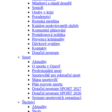
Mladiství a mladí dospělí
Senioři
Osoby v krizi
Poradenství
Romská menšina
Katalog poskytovatelů služeb
Komunitní plánování
Protidrogová politika
Prevence kriminality
Dávkové systémy
Kontakty
Dotační program
Sport
Aktuality
O sportu v Opavě
Profesionální sport
Sportoviště pro rekreační sport
Mapa sportovišť
Plán rozvoje sportu
Dotační program SPORT 2027
Dotační program SPORT 2026
Seznam sportovních organizací
Školství
Aktuality
Školy