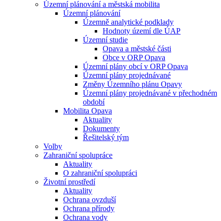
Územní plánování a městská mobilita
Územní plánování
Územně analytické podklady
Hodnoty území dle ÚAP
Územní studie
Opava a městské části
Obce v ORP Opava
Územní plány obcí v ORP Opava
Územní plány projednávané
Změny Územního plánu Opavy
Územní plány projednávané v přechodném
období
Mobilita Opava
Aktuality
Dokumenty
Řešitelský tým
Volby
Zahraniční spolupráce
Aktuality
O zahraniční spolupráci
Životní prostředí
Aktuality
Ochrana ovzduší
Ochrana přírody
Ochrana vody