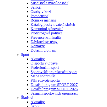
Mladiství a mladí dospělí
Senioři
Osoby v krizi
Poradenství
Romská menšina
Katalog poskytovatelů služeb
Komunitní plánování
Protidrogová politika
Prevence kriminality
Dávkové systémy
Kontakty
Dotační program
Sport
Aktuality
O sportu v Opavě
Profesionální sport
Sportoviště pro rekreační sport
Mapa sportovišť
Plán rozvoje sportu
Dotační program SPORT 2027
Dotační program SPORT 2026
Seznam sportovních organizací
Školství
Aktuality
Školy