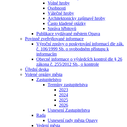
Volné hroby
Osobnosti
Válečné hroby
Architektonicky zajímavé hroby
Často kladené otázky
Správa hřbitovů
Publikace vydávané městem Opava
Povinně zveřejňované informace
Výroční zprávy o poskytování informací dle zák.
č. 106/1999 Sb. o svobodném přístupu k
informacím
Obecné informace o výsledcích kontrol dle § 26
zákona č. 255/2012 Sb., o kontrole
Úřední deska
Volené orgány města
Zastupitelstvo
Termíny zastupitelstva
2023
2024
2025
2026
Usnesení Zastupitelstva
Rada
Usnesení rady města Opavy
Vedení města