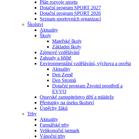
Plán rozvoje sportu
Dotační program SPORT 2027
Dotační program SPORT 2026
Seznam sportovních organizací
Školství
Aktuality
Školy
Mateřské školy
Základní školy
Zájmové vzdělávání
Zahrady a hřiště
Environmentální vzdělávání, výchova a osvěta
Aktuality
Den Země
Den Stromů
Dotační program Životní prostředí a
EVVO
Opavské zastupitelstvo dětí a mládeže
Přestupky na úseku školství
Úspěchy žáků
Trhy
Aktuality
Farmářské trhy
Velikonoční jarmark
Vánoční trhy