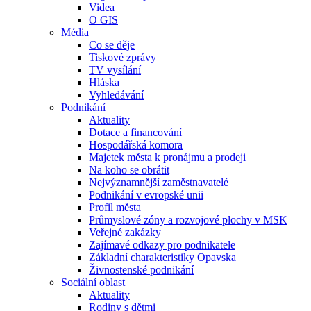
Videa
O GIS
Média
Co se děje
Tiskové zprávy
TV vysílání
Hláska
Vyhledávání
Podnikání
Aktuality
Dotace a financování
Hospodářská komora
Majetek města k pronájmu a prodeji
Na koho se obrátit
Nejvýznamnější zaměstnavatelé
Podnikání v evropské unii
Profil města
Průmyslové zóny a rozvojové plochy v MSK
Veřejné zakázky
Zajímavé odkazy pro podnikatele
Základní charakteristiky Opavska
Živnostenské podnikání
Sociální oblast
Aktuality
Rodiny s dětmi