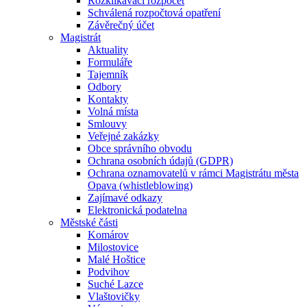
Rozklikávací rozpočet
Schválená rozpočtová opatření
Závěrečný účet
Magistrát
Aktuality
Formuláře
Tajemník
Odbory
Kontakty
Volná místa
Smlouvy
Veřejné zakázky
Obce správního obvodu
Ochrana osobních údajů (GDPR)
Ochrana oznamovatelů v rámci Magistrátu města
Opava (whistleblowing)
Zajímavé odkazy
Elektronická podatelna
Městské části
Komárov
Milostovice
Malé Hoštice
Podvihov
Suché Lazce
Vlaštovičky