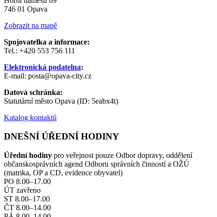
Horní náměstí 69
746 01 Opava
Zobrazit na mapě
Spojovatelka a informace:
Tel.: +420 553 756 111
Elektronická podatelna
:
E-mail: posta@opava-city.cz
Datová schránka:
Statutární město Opava (ID: 5eabx4t)
Katalog kontaktů
DNEŠNÍ ÚŘEDNÍ HODINY
Úřední hodiny
pro veřejnost pouze Odbor dopravy, oddělení
občanskosprávních agend Odboru správních činností a OŽÚ
(matrika, OP a CD, evidence obyvatel)
PO 8.00–17.00
ÚT zavřeno
ST 8.00–17.00
ČT 8.00–14.00
PÁ 8.00–14.00