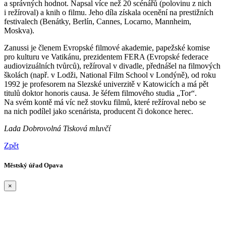
a správných hodnot. Napsal více než 20 scénářů (polovinu z nich
i režíroval) a knih o filmu. Jeho díla získala ocenění na prestižních
festivalech (Benátky, Berlín, Cannes, Locarno, Mannheim,
Moskva).
Zanussi je členem Evropské filmové akademie, papežské komise
pro kulturu ve Vatikánu, prezidentem FERA (Evropské federace
audiovizuálních tvůrců), režíroval v divadle, přednášel na filmových
školách (např. v Lodži, National Film School v Londýně), od roku
1992 je profesorem na Slezské univerzitě v Katowicích a má pět
titulů doktor honoris causa. Je šéfem filmového studia „Tor“.
Na svém kontě má víc než stovku filmů, které režíroval nebo se
na nich podílel jako scenárista, producent či dokonce herec.
Lada Dobrovolná Tisková mluvčí
Zpět
Městský úřad Opava
×