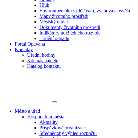
Hluk
Environmentální vzdělávání, výchova a osvěta
Mapy životního prostředí
Městský útulek
Dokumenty životního prostředí
Indikátory udržitelného rozvoje
Třídění odpadu
Portál Opavana
Kontakty
Úřední hodiny
Kde nás najdete
Katalog kontaktů
Město a úřad
Hospodaření města
Aktuality
Příspěvkové organizace
Střednědobý výhled rozpočtu