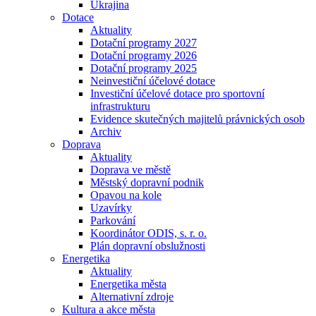
Ukrajina
Dotace
Aktuality
Dotační programy 2027
Dotační programy 2026
Dotační programy 2025
Neinvestiční účelové dotace
Investiční účelové dotace pro sportovní
infrastrukturu
Evidence skutečných majitelů právnických osob
Archiv
Doprava
Aktuality
Doprava ve městě
Městský dopravní podnik
Opavou na kole
Uzavírky
Parkování
Koordinátor ODIS, s. r. o.
Plán dopravní obslužnosti
Energetika
Aktuality
Energetika města
Alternativní zdroje
Kultura a akce města