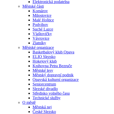
Elektronická podatelna
Městské části
Komárov
Milostovice
Malé Hoštice
Podvihov
Suché Lazce
Vlaštovičky
Vávrovice
Zlatníky
Městské organizace
Basketbalový klub Opava
ELIO Slezsko
Hokejový klub
Knihovna Petra Bezruče
Městské lesy
Městský dopravní podnik
Opavská kulturní organizace
Seniorcentrum
Slezské divadlo
Středisko volného času
Technické služby
O městě
Městská nej
České Slezsko