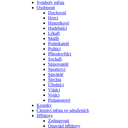
Symboly města
Osobnosti
Duchovní
Herci
Historikové
Hudebníci
Lékaři
Malíři
Podnikatelé
Politici
Přírodovědci
Sochaři
Spisovatelé
Sportovci
Stavitelé
Šlechta
Úředníci
Vládci
Vojáci
Pedagogové
Kroniky
Členství města ve sdruženích
Hřbitovy
Zajímavosti
Opavské hřbitovy