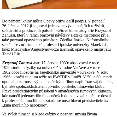
Do pamětní knihy města Opavy přibyl další podpis. V pondělí
26. března 2012 ji signoval jeden z nejvýznamnějších režisérů,
scénáristů a producentů polské i světové kinematografie Krzysztof
Zanussi, který v rámci pracovní návštěvy slezské metropole přijal
také pozvání opavského primátora Zdeňka Jiráska. Neformálního
setkání se zúčastnili také profesor Opolské univerzity Marek Lis,
kněz MieczyslawAugustynowicza tajemník opavského magistrátu
Tomáš Elis.
Krzysztof Zanussi
/nar. 17. června 1939/ absolvoval v roce
1959 studium fyziky na univerzitě v rodné Varšavě a v roce
1962 obor filozofie na Jagellonské univerzitě v Krakově. V roku
1966 ukončil studium režie na PWSTiF v Lodži. V 50. a 60. letech
upoutal pozornost svými amatérskými filmy např. Tramvaj do nebe,
byl také spoluzakladatelem prvního polského filmového klubu.
Právě prostřednictvím působení v amatérských filmových klubech,
kde natočil jedenáct filmů oceněných doma i v zahraničí, se dostal
k profesionálnímu filmu a zařadil se mezi hlavní představitele tzv.
„kina morálního nepokoje“.
Ve svých filmech si klade otázky o poznaní smyslu života