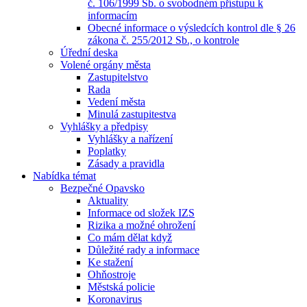
č. 106/1999 Sb. o svobodném přístupu k
informacím
Obecné informace o výsledcích kontrol dle § 26
zákona č. 255/2012 Sb., o kontrole
Úřední deska
Volené orgány města
Zastupitelstvo
Rada
Vedení města
Minulá zastupitestva
Vyhlášky a předpisy
Vyhlášky a nařízení
Poplatky
Zásady a pravidla
Nabídka témat
Bezpečné Opavsko
Aktuality
Informace od složek IZS
Rizika a možné ohrožení
Co mám dělat když
Důležité rady a informace
Ke stažení
Ohňostroje
Městská policie
Koronavirus