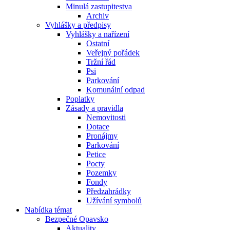
Minulá zastupitestva
Archiv
Vyhlášky a předpisy
Vyhlášky a nařízení
Ostatní
Veřejný pořádek
Tržní řád
Psi
Parkování
Komunální odpad
Poplatky
Zásady a pravidla
Nemovitosti
Dotace
Pronájmy
Parkování
Petice
Pocty
Pozemky
Fondy
Předzahrádky
Užívání symbolů
Nabídka témat
Bezpečné Opavsko
Aktuality