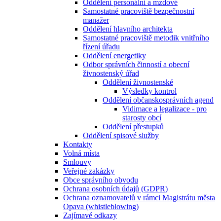
Oddělení personální a mzdové
Samostatné pracoviště bezpečnostní
manažer
Oddělení hlavního architekta
Samostatné pracoviště metodik vnitřního
řízení úřadu
Oddělení energetiky
Odbor správních činností a obecní
živnostenský úřad
Oddělení živnostenské
Výsledky kontrol
Oddělení občanskosprávních agend
Vidimace a legalizace - pro
starosty obcí
Oddělení přestupků
Oddělení spisové služby
Kontakty
Volná místa
Smlouvy
Veřejné zakázky
Obce správního obvodu
Ochrana osobních údajů (GDPR)
Ochrana oznamovatelů v rámci Magistrátu města
Opava (whistleblowing)
Zajímavé odkazy