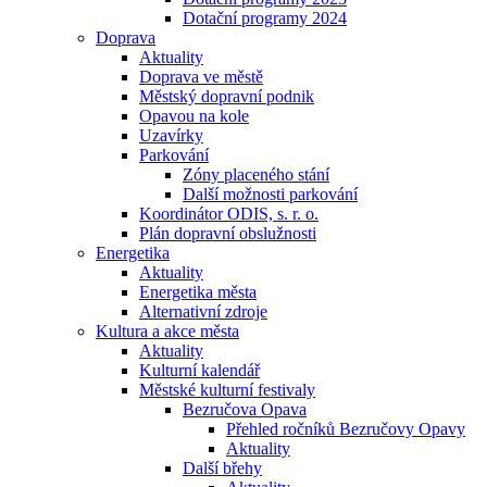
Dotační programy 2024
Doprava
Aktuality
Doprava ve městě
Městský dopravní podnik
Opavou na kole
Uzavírky
Parkování
Zóny placeného stání
Další možnosti parkování
Koordinátor ODIS, s. r. o.
Plán dopravní obslužnosti
Energetika
Aktuality
Energetika města
Alternativní zdroje
Kultura a akce města
Aktuality
Kulturní kalendář
Městské kulturní festivaly
Bezručova Opava
Přehled ročníků Bezručovy Opavy
Aktuality
Další břehy