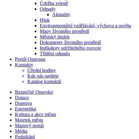
Údržba zeleně
Odpady
Aktuality
Hluk
Environmentální vzdělávání, výchova a osvěta
Mapy životního prostředí
Městský útulek
Dokumenty životního prostředí
Indikátory udržitelného rozvoje
Třídění odpadu
Portál Opavana
Kontakty
Úřední hodiny
Kde nás najdete
Katalog kontaktů
Bezpečné Opavsko
Dotace
Doprava
Energetika
Kultura a akce města
Majetek města
Mapový portál
Média
Podnikání