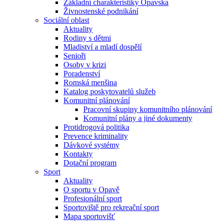
Základní charakteristiky Opavska
Živnostenské podnikání
Sociální oblast
Aktuality
Rodiny s dětmi
Mladiství a mladí dospělí
Senioři
Osoby v krizi
Poradenství
Romská menšina
Katalog poskytovatelů služeb
Komunitní plánování
Pracovní skupiny komunitního plánování
Komunitní plány a jiné dokumenty
Protidrogová politika
Prevence kriminality
Dávkové systémy
Kontakty
Dotační program
Sport
Aktuality
O sportu v Opavě
Profesionální sport
Sportoviště pro rekreační sport
Mapa sportovišť