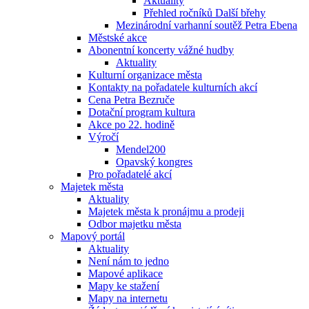
Aktuality
Přehled ročníků Další břehy
Mezinárodní varhanní soutěž Petra Ebena
Městské akce
Abonentní koncerty vážné hudby
Aktuality
Kulturní organizace města
Kontakty na pořadatele kulturních akcí
Cena Petra Bezruče
Dotační program kultura
Akce po 22. hodině
Výročí
Mendel200
Opavský kongres
Pro pořadatelé akcí
Majetek města
Aktuality
Majetek města k pronájmu a prodeji
Odbor majetku města
Mapový portál
Aktuality
Není nám to jedno
Mapové aplikace
Mapy ke stažení
Mapy na internetu