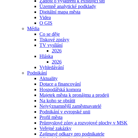
Žádost o vyjádření k existující síti
Územně analytické podklady
Digitální mapa města
Videa
O GIS
Média
Co se děje
Tiskové zprávy
TV vysílání
2026
Hláska
2026
Vyhledávání
Podnikání
Aktuality
Dotace a financování
Hospodářská komora
Majetek města k pronájmu a prodeji
Na koho se obrátit
Nejvýznamnější zaměstnavatelé
Podnikání v evropské unii
Profil města
Průmyslové zóny a rozvojové plochy v MSK
Veřejné zakázky
Zajímavé odkazy pro podnikatele