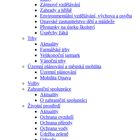
Zájmové vzdělávání
Zahrady a hřiště
Environmentální vzdělávání, výchova a osvěta
Opavské zastupitelstvo dětí a mládeže
Přestupky na úseku školství
Úspěchy žáků
Trhy
Aktuality
Farmářské trhy
Velikonoční jarmark
Vánoční trhy
Územní plánování a městská mobilita
Územní plánování
Mobilita Opava
Volby
Zahraniční spolupráce
Aktuality
O zahraniční spolupráci
Životní prostředí
Aktuality
Ochrana ovzduší
Ochrana přírody
Ochrana vody
Údržba zeleně
Odpady