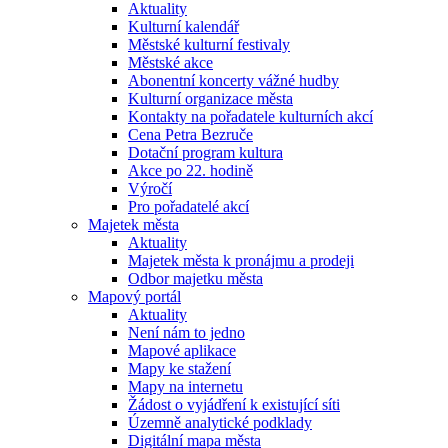
Aktuality
Kulturní kalendář
Městské kulturní festivaly
Městské akce
Abonentní koncerty vážné hudby
Kulturní organizace města
Kontakty na pořadatele kulturních akcí
Cena Petra Bezruče
Dotační program kultura
Akce po 22. hodině
Výročí
Pro pořadatelé akcí
Majetek města
Aktuality
Majetek města k pronájmu a prodeji
Odbor majetku města
Mapový portál
Aktuality
Není nám to jedno
Mapové aplikace
Mapy ke stažení
Mapy na internetu
Žádost o vyjádření k existující síti
Územně analytické podklady
Digitální mapa města