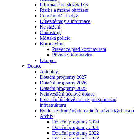
Informace od složek IZS
Rizika a možné ohrožení
Co mám dělat když
Důležité rady a informace
Ke stažení
Ohňostroje
Městská policie
Koronavirus
Prevence před koronavirem
Příznaky koronaviru
Ukrajina
Dotace
Aktuality
Dotační programy 2027
Dotační programy 2026
Dotační programy 2025
Neinvestiční účelové dotace
Investiční účelové dotace pro sportovní
infrastrukturu
Evidence skutečných majitelů právnických osob
Archiv
Dotační programy 2020
Dotační programy 2021
Dotační programy 2022
Dotační programy 2023