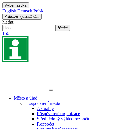
Výběr jazyka
English
Deutsch
Polski
Zobrazit vyhledávání
hledat
hledej
156
Město a úřad
Hospodaření města
Aktuality
Příspěvkové organizace
Střednědobý výhled rozpočtu
Rozpočet