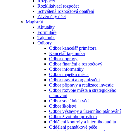
Rozpočet
Rozklikávací rozpočet
Schválená rozpočtová opatření
Závěrečný účet
Magistrát
Aktuality
Formuláře
Tajemník
Odbory
Odbor kancelář primátora
Kancelář tajemníka
Odbor dopravy
Odbor finanční a rozpočtový
Odbor informatiky
Odbor majetku města
Odbor právní a organizační
Odbor přípravy a realizace investic
Odbor rozvoje města a strategického
plánování
Odbor sociálních věcí
Odbor školství
Odbor výstavby a územního plánování
Odbor životního prostředí
Oddělení kontroly a interního auditu
Oddělení památkové péče