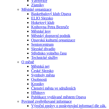
Vávrovice
Zlatníky
Městské organizace
Basketbalový klub Opava
ELIO Slezsko
Hokejový klub
Knihovna Petra Bezruče
Městské lesy
Městský dopravní podnik
Opavská kulturní organizace
Seniorcentrum
Slezské divadlo
Středisko volného času
Technické služby
O městě
Městská nej
České Slezsko
Symboly města
Osobnosti
Kroniky
Členství města ve sdruženích
Hřbitovy
Publikace vydávané městem Opava
Povinně zveřejňované informace
Výroční zprávy o poskytování informací dle zák.