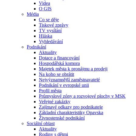
Videa
O GIS
Média
Co se děje
Tiskové zprávy
TV vysílání
Hláska
Vyhledávání
Podnikání
Aktuality
Dotace a financování
Hospodářská komora
Majetek města k pronájmu a prodeji
Na koho se obrátit
Nejvýznamnější zaměstnavatelé
Podnikání v evropské unii
Profil města
Průmyslové zóny a rozvojové plochy v MSK
Veřejné zakázky
Zajímavé odkazy pro podnikatele
Základní charakteristiky Opavska
Živnostenské podnikání
Sociální oblast
Aktuality
Rodiny s dětmi