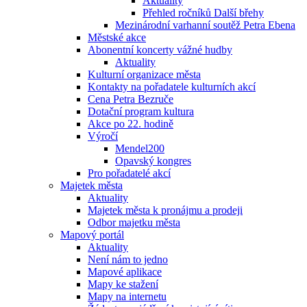
Aktuality
Přehled ročníků Další břehy
Mezinárodní varhanní soutěž Petra Ebena
Městské akce
Abonentní koncerty vážné hudby
Aktuality
Kulturní organizace města
Kontakty na pořadatele kulturních akcí
Cena Petra Bezruče
Dotační program kultura
Akce po 22. hodině
Výročí
Mendel200
Opavský kongres
Pro pořadatelé akcí
Majetek města
Aktuality
Majetek města k pronájmu a prodeji
Odbor majetku města
Mapový portál
Aktuality
Není nám to jedno
Mapové aplikace
Mapy ke stažení
Mapy na internetu