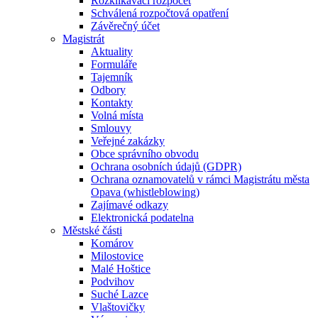
Rozklikávací rozpočet
Schválená rozpočtová opatření
Závěrečný účet
Magistrát
Aktuality
Formuláře
Tajemník
Odbory
Kontakty
Volná místa
Smlouvy
Veřejné zakázky
Obce správního obvodu
Ochrana osobních údajů (GDPR)
Ochrana oznamovatelů v rámci Magistrátu města
Opava (whistleblowing)
Zajímavé odkazy
Elektronická podatelna
Městské části
Komárov
Milostovice
Malé Hoštice
Podvihov
Suché Lazce
Vlaštovičky