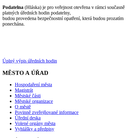
Podatelna
(Hláska) je pro veřejnost otevřena v rámci současně
platných úředních hodin podatelny,
budou provedena bezpečnostní opatření, která budou prozatím
ponechána.
Úplný výpis úředních hodin
MĚSTO A ÚŘAD
Hospodaření města
Magistrát
Městské části
Městské organizace
O městě
Povinně zveřejňované informace
Úřední deska
Volené orgány města
Vyhlášky a předpisy