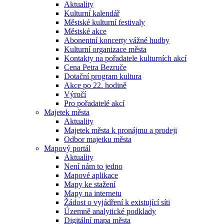
Aktuality
Kulturní kalendář
Městské kulturní festivaly
Městské akce
Abonentní koncerty vážné hudby
Kulturní organizace města
Kontakty na pořadatele kulturních akcí
Cena Petra Bezruče
Dotační program kultura
Akce po 22. hodině
Výročí
Pro pořadatelé akcí
Majetek města
Aktuality
Majetek města k pronájmu a prodeji
Odbor majetku města
Mapový portál
Aktuality
Není nám to jedno
Mapové aplikace
Mapy ke stažení
Mapy na internetu
Žádost o vyjádření k existující síti
Územně analytické podklady
Digitální mapa města