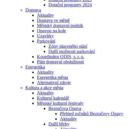
Dotační programy 2024
Doprava
Aktuality
Doprava ve městě
Městský dopravní podnik
Opavou na kole
Uzavírky
Parkování
Zóny placeného stání
Další možnosti parkování
Koordinátor ODIS, s. r. o.
Plán dopravní obslužnosti
Energetika
Aktuality
Energetika města
Alternativní zdroje
Kultura a akce města
Aktuality
Kulturní kalendář
Městské kulturní festivaly
Bezručova Opava
Přehled ročníků Bezručovy Opavy
Aktuality
Další břehy