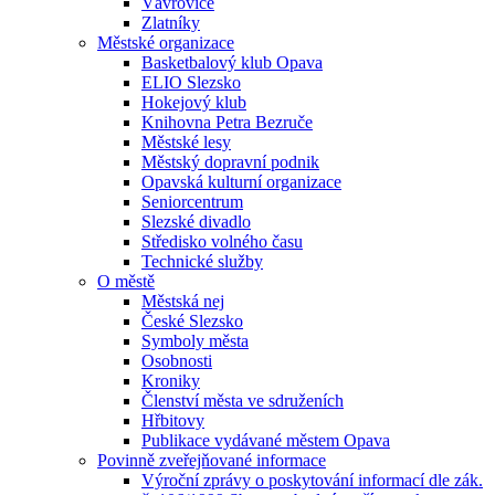
Vávrovice
Zlatníky
Městské organizace
Basketbalový klub Opava
ELIO Slezsko
Hokejový klub
Knihovna Petra Bezruče
Městské lesy
Městský dopravní podnik
Opavská kulturní organizace
Seniorcentrum
Slezské divadlo
Středisko volného času
Technické služby
O městě
Městská nej
České Slezsko
Symboly města
Osobnosti
Kroniky
Členství města ve sdruženích
Hřbitovy
Publikace vydávané městem Opava
Povinně zveřejňované informace
Výroční zprávy o poskytování informací dle zák.