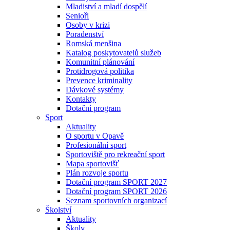
Mladiství a mladí dospělí
Senioři
Osoby v krizi
Poradenství
Romská menšina
Katalog poskytovatelů služeb
Komunitní plánování
Protidrogová politika
Prevence kriminality
Dávkové systémy
Kontakty
Dotační program
Sport
Aktuality
O sportu v Opavě
Profesionální sport
Sportoviště pro rekreační sport
Mapa sportovišť
Plán rozvoje sportu
Dotační program SPORT 2027
Dotační program SPORT 2026
Seznam sportovních organizací
Školství
Aktuality
Školy