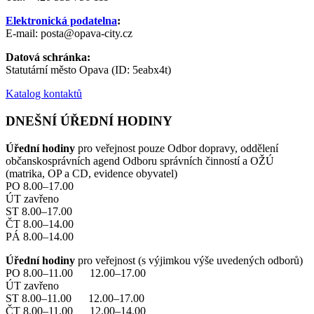
Elektronická podatelna
:
E-mail: posta@opava-city.cz
Datová schránka:
Statutární město Opava (ID: 5eabx4t)
Katalog kontaktů
DNEŠNÍ ÚŘEDNÍ HODINY
Úřední hodiny
pro veřejnost pouze Odbor dopravy, oddělení
občanskosprávních agend Odboru správních činností a OŽÚ
(matrika, OP a CD, evidence obyvatel)
PO 8.00–17.00
ÚT zavřeno
ST 8.00–17.00
ČT 8.00–14.00
PÁ 8.00–14.00
Úřední hodiny
pro veřejnost (s výjimkou výše uvedených odborů)
PO 8.00–11.00 12.00–17.00
ÚT zavřeno
ST 8.00–11.00 12.00–17.00
ČT 8.00–11.00 12.00–14.00