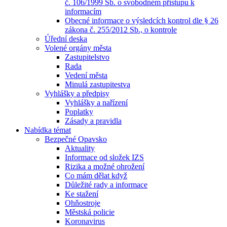
č. 106/1999 Sb. o svobodném přístupu k
informacím
Obecné informace o výsledcích kontrol dle § 26
zákona č. 255/2012 Sb., o kontrole
Úřední deska
Volené orgány města
Zastupitelstvo
Rada
Vedení města
Minulá zastupitestva
Vyhlášky a předpisy
Vyhlášky a nařízení
Poplatky
Zásady a pravidla
Nabídka témat
Bezpečné Opavsko
Aktuality
Informace od složek IZS
Rizika a možné ohrožení
Co mám dělat když
Důležité rady a informace
Ke stažení
Ohňostroje
Městská policie
Koronavirus