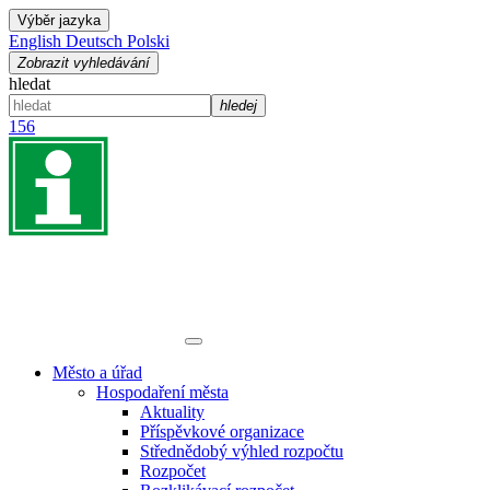
Výběr jazyka
English
Deutsch
Polski
Zobrazit vyhledávání
hledat
hledej
156
Město a úřad
Hospodaření města
Aktuality
Příspěvkové organizace
Střednědobý výhled rozpočtu
Rozpočet