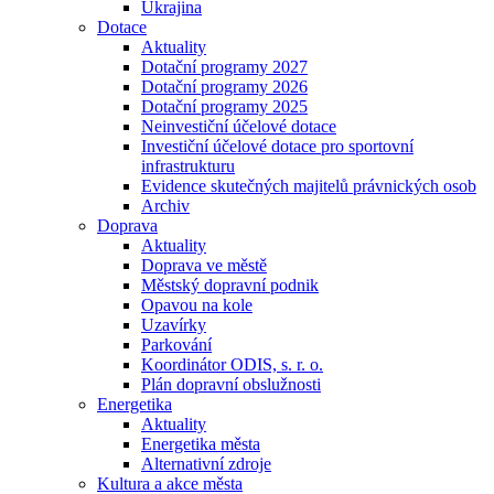
Ukrajina
Dotace
Aktuality
Dotační programy 2027
Dotační programy 2026
Dotační programy 2025
Neinvestiční účelové dotace
Investiční účelové dotace pro sportovní
infrastrukturu
Evidence skutečných majitelů právnických osob
Archiv
Doprava
Aktuality
Doprava ve městě
Městský dopravní podnik
Opavou na kole
Uzavírky
Parkování
Koordinátor ODIS, s. r. o.
Plán dopravní obslužnosti
Energetika
Aktuality
Energetika města
Alternativní zdroje
Kultura a akce města