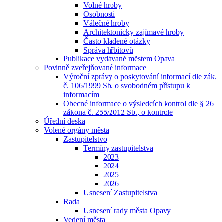
Volné hroby
Osobnosti
Válečné hroby
Architektonicky zajímavé hroby
Často kladené otázky
Správa hřbitovů
Publikace vydávané městem Opava
Povinně zveřejňované informace
Výroční zprávy o poskytování informací dle zák.
č. 106/1999 Sb. o svobodném přístupu k
informacím
Obecné informace o výsledcích kontrol dle § 26
zákona č. 255/2012 Sb., o kontrole
Úřední deska
Volené orgány města
Zastupitelstvo
Termíny zastupitelstva
2023
2024
2025
2026
Usnesení Zastupitelstva
Rada
Usnesení rady města Opavy
Vedení města