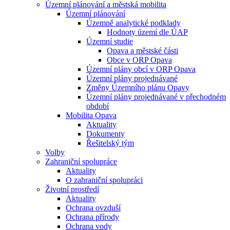
Územní plánování a městská mobilita
Územní plánování
Územně analytické podklady
Hodnoty území dle ÚAP
Územní studie
Opava a městské části
Obce v ORP Opava
Územní plány obcí v ORP Opava
Územní plány projednávané
Změny Územního plánu Opavy
Územní plány projednávané v přechodném
období
Mobilita Opava
Aktuality
Dokumenty
Řešitelský tým
Volby
Zahraniční spolupráce
Aktuality
O zahraniční spolupráci
Životní prostředí
Aktuality
Ochrana ovzduší
Ochrana přírody
Ochrana vody