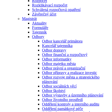
Rozpočet
Rozklikávací rozpočet
Schválená rozpočtová opatření
Závěrečný účet
Magistrát
Aktuality
Formuláře
Tajemník
Odbory
Odbor kancelář primátora
Kancelář tajemníka
Odbor dopravy
Odbor finanční a rozpočtový
Odbor informatiky
Odbor majetku města
Odbor právní a organizační
Odbor přípravy a realizace investic
Odbor rozvoje města a strategického
plánování
Odbor sociálních věcí
Odbor školství
Odbor výstavby a územního plánování
Odbor životního prostředí
Oddělení kontroly a interního auditu
Oddělení památkové péče