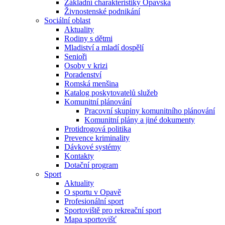
Základní charakteristiky Opavska
Živnostenské podnikání
Sociální oblast
Aktuality
Rodiny s dětmi
Mladiství a mladí dospělí
Senioři
Osoby v krizi
Poradenství
Romská menšina
Katalog poskytovatelů služeb
Komunitní plánování
Pracovní skupiny komunitního plánování
Komunitní plány a jiné dokumenty
Protidrogová politika
Prevence kriminality
Dávkové systémy
Kontakty
Dotační program
Sport
Aktuality
O sportu v Opavě
Profesionální sport
Sportoviště pro rekreační sport
Mapa sportovišť