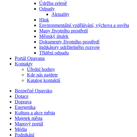
Údržba zeleně
Odpady
Aktuality
Hluk
Environmentální vzdělávání, výchova a osvěta
Mapy životního prostředí
Městský útulek
Dokumenty životního prostředí
Indikátory udržitelného rozvoje
Třídění odpadu
Portál Opavana
Kontakty
Úřední hodiny
Kde nás najdete
Katalog kontaktů
Bezpečné Opavsko
Dotace
Doprava
Energetika
Kultura a akce města
Majetek města
Mapový portál
Média
Podnikání