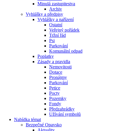
Minulá zastupitestva
Archiv
Vyhlášky a předpisy
Vyhlášky a nařízení
Ostatní
Veřejný pořádek
Tržní řád
Psi
Parkování
Komunální odpad
Poplatky
Zásady a pravidla
Nemovitosti
Dotace
Pronájmy
Parkování
Petice
Pocty
Pozemky
Fondy
Předzahrádky
Užívání symbolů
Nabídka témat
Bezpečné Opavsko
Aktuality