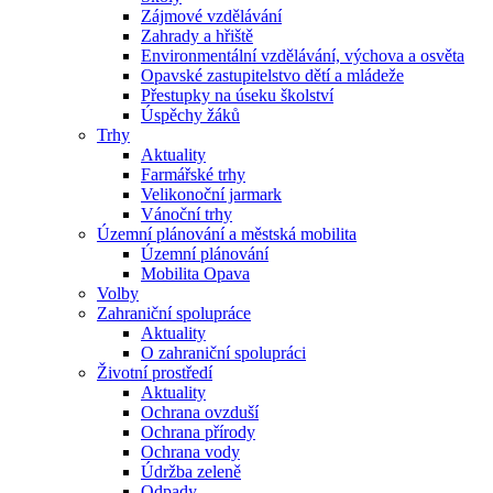
Zájmové vzdělávání
Zahrady a hřiště
Environmentální vzdělávání, výchova a osvěta
Opavské zastupitelstvo dětí a mládeže
Přestupky na úseku školství
Úspěchy žáků
Trhy
Aktuality
Farmářské trhy
Velikonoční jarmark
Vánoční trhy
Územní plánování a městská mobilita
Územní plánování
Mobilita Opava
Volby
Zahraniční spolupráce
Aktuality
O zahraniční spolupráci
Životní prostředí
Aktuality
Ochrana ovzduší
Ochrana přírody
Ochrana vody
Údržba zeleně
Odpady