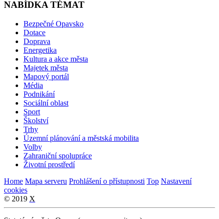
NABÍDKA TÉMAT
Bezpečné Opavsko
Dotace
Doprava
Energetika
Kultura a akce města
Majetek města
Mapový portál
Média
Podnikání
Sociální oblast
Sport
Školství
Trhy
Územní plánování a městská mobilita
Volby
Zahraniční spolupráce
Životní prostředí
Home
Mapa serveru
Prohlášení o přístupnosti
Top
Nastavení
cookies
© 2019
X