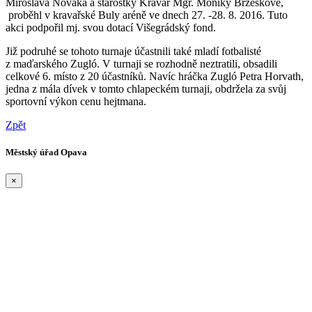
Miroslava Nováka a starostky Kravař Mgr. Moniky Brzeskové,
proběhl v kravařské Buly aréně ve dnech 27. -28. 8. 2016. Tuto
akci podpořil mj. svou dotací Višegrádský fond.
Již podruhé se tohoto turnaje účastnili také mladí fotbalisté
z maďarského Zugló. V turnaji se rozhodně neztratili, obsadili
celkové 6. místo z 20 účastníků. Navíc hráčka Zugló Petra Horvath,
jedna z mála dívek v tomto chlapeckém turnaji, obdržela za svůj
sportovní výkon cenu hejtmana.
Zpět
Městský úřad Opava
×