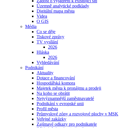
Žádost o vyjádření k existující síti
Územně analytické podklady
Digitální mapa města
Videa
O GIS
Média
Co se děje
Tiskové zprávy
TV vysílání
2026
Hláska
2026
Vyhledávání
Podnikání
Aktuality
Dotace a financování
Hospodářská komora
Majetek města k pronájmu a prodeji
Na koho se obrátit
Nejvýznamnější zaměstnavatelé
Podnikání v evropské unii
Profil města
Průmyslové zóny a rozvojové plochy v MSK
Veřejné zakázky
Zajímavé odkazy pro podnikatele