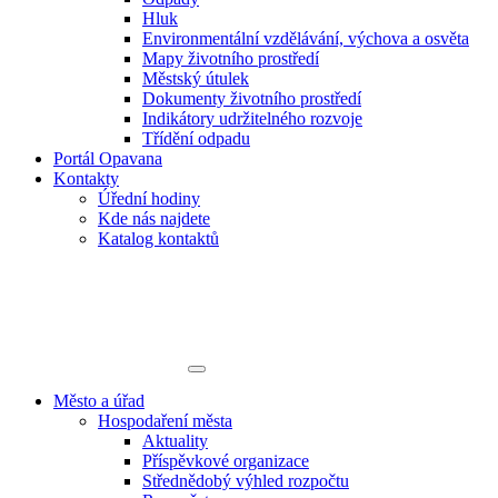
Hluk
Environmentální vzdělávání, výchova a osvěta
Mapy životního prostředí
Městský útulek
Dokumenty životního prostředí
Indikátory udržitelného rozvoje
Třídění odpadu
Portál Opavana
Kontakty
Úřední hodiny
Kde nás najdete
Katalog kontaktů
Město a úřad
Hospodaření města
Aktuality
Příspěvkové organizace
Střednědobý výhled rozpočtu