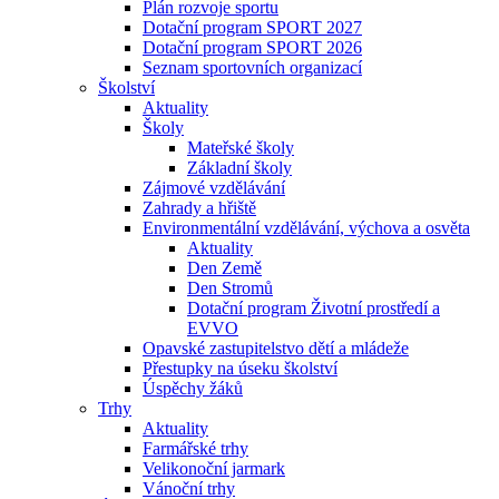
Plán rozvoje sportu
Dotační program SPORT 2027
Dotační program SPORT 2026
Seznam sportovních organizací
Školství
Aktuality
Školy
Mateřské školy
Základní školy
Zájmové vzdělávání
Zahrady a hřiště
Environmentální vzdělávání, výchova a osvěta
Aktuality
Den Země
Den Stromů
Dotační program Životní prostředí a
EVVO
Opavské zastupitelstvo dětí a mládeže
Přestupky na úseku školství
Úspěchy žáků
Trhy
Aktuality
Farmářské trhy
Velikonoční jarmark
Vánoční trhy