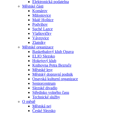
Elektronická podatelna
Městské části
Komárov
Milostovice
Malé Hoštice
Podvihov
Suché Lazce
Vlaštovičky
Vávrovice
Zlatníky
Městské organizace
Basketbalový klub Opava
ELIO Slezsko
Hokejový klub
Knihovna Petra Bezruče
Městské lesy
Městský dopravní podnik
Opavská kulturní organizace
Seniorcentrum
Slezské divadlo
Středisko volného času
Technické služby
O městě
Městská nej
České Slezsko