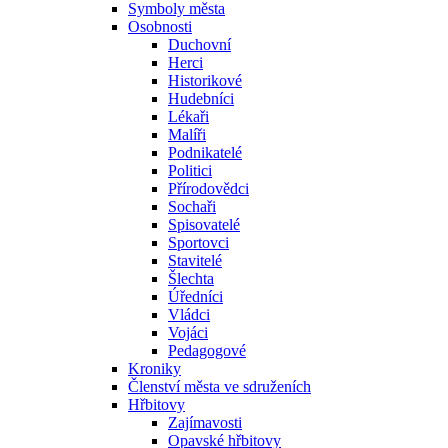
Symboly města
Osobnosti
Duchovní
Herci
Historikové
Hudebníci
Lékaři
Malíři
Podnikatelé
Politici
Přírodovědci
Sochaři
Spisovatelé
Sportovci
Stavitelé
Šlechta
Úředníci
Vládci
Vojáci
Pedagogové
Kroniky
Členství města ve sdruženích
Hřbitovy
Zajímavosti
Opavské hřbitovy