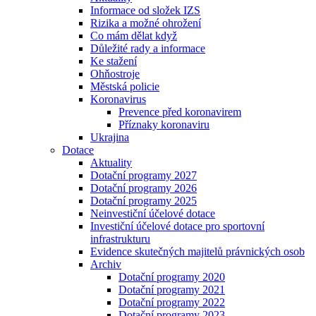
Informace od složek IZS
Rizika a možné ohrožení
Co mám dělat když
Důležité rady a informace
Ke stažení
Ohňostroje
Městská policie
Koronavirus
Prevence před koronavirem
Příznaky koronaviru
Ukrajina
Dotace
Aktuality
Dotační programy 2027
Dotační programy 2026
Dotační programy 2025
Neinvestiční účelové dotace
Investiční účelové dotace pro sportovní
infrastrukturu
Evidence skutečných majitelů právnických osob
Archiv
Dotační programy 2020
Dotační programy 2021
Dotační programy 2022
Dotační programy 2023