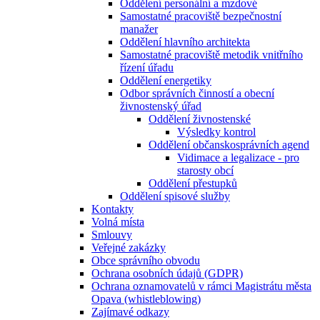
Oddělení personální a mzdové
Samostatné pracoviště bezpečnostní
manažer
Oddělení hlavního architekta
Samostatné pracoviště metodik vnitřního
řízení úřadu
Oddělení energetiky
Odbor správních činností a obecní
živnostenský úřad
Oddělení živnostenské
Výsledky kontrol
Oddělení občanskosprávních agend
Vidimace a legalizace - pro
starosty obcí
Oddělení přestupků
Oddělení spisové služby
Kontakty
Volná místa
Smlouvy
Veřejné zakázky
Obce správního obvodu
Ochrana osobních údajů (GDPR)
Ochrana oznamovatelů v rámci Magistrátu města
Opava (whistleblowing)
Zajímavé odkazy