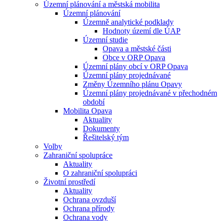
Územní plánování a městská mobilita
Územní plánování
Územně analytické podklady
Hodnoty území dle ÚAP
Územní studie
Opava a městské části
Obce v ORP Opava
Územní plány obcí v ORP Opava
Územní plány projednávané
Změny Územního plánu Opavy
Územní plány projednávané v přechodném
období
Mobilita Opava
Aktuality
Dokumenty
Řešitelský tým
Volby
Zahraniční spolupráce
Aktuality
O zahraniční spolupráci
Životní prostředí
Aktuality
Ochrana ovzduší
Ochrana přírody
Ochrana vody