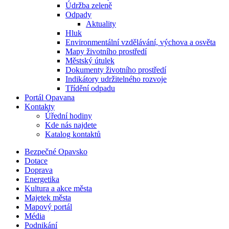
Údržba zeleně
Odpady
Aktuality
Hluk
Environmentální vzdělávání, výchova a osvěta
Mapy životního prostředí
Městský útulek
Dokumenty životního prostředí
Indikátory udržitelného rozvoje
Třídění odpadu
Portál Opavana
Kontakty
Úřední hodiny
Kde nás najdete
Katalog kontaktů
Bezpečné Opavsko
Dotace
Doprava
Energetika
Kultura a akce města
Majetek města
Mapový portál
Média
Podnikání