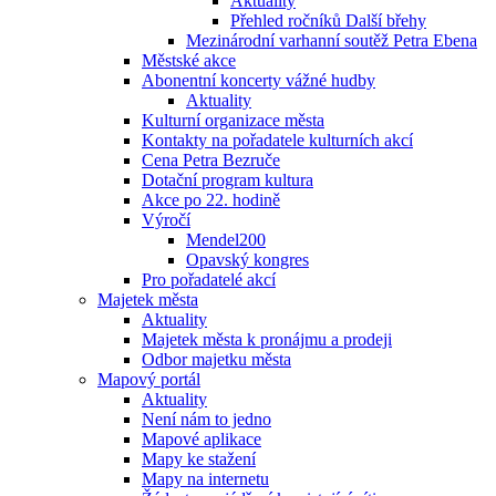
Aktuality
Přehled ročníků Další břehy
Mezinárodní varhanní soutěž Petra Ebena
Městské akce
Abonentní koncerty vážné hudby
Aktuality
Kulturní organizace města
Kontakty na pořadatele kulturních akcí
Cena Petra Bezruče
Dotační program kultura
Akce po 22. hodině
Výročí
Mendel200
Opavský kongres
Pro pořadatelé akcí
Majetek města
Aktuality
Majetek města k pronájmu a prodeji
Odbor majetku města
Mapový portál
Aktuality
Není nám to jedno
Mapové aplikace
Mapy ke stažení
Mapy na internetu