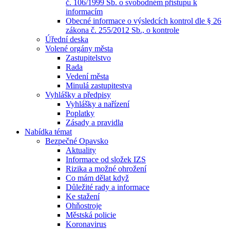
č. 106/1999 Sb. o svobodném přístupu k
informacím
Obecné informace o výsledcích kontrol dle § 26
zákona č. 255/2012 Sb., o kontrole
Úřední deska
Volené orgány města
Zastupitelstvo
Rada
Vedení města
Minulá zastupitestva
Vyhlášky a předpisy
Vyhlášky a nařízení
Poplatky
Zásady a pravidla
Nabídka témat
Bezpečné Opavsko
Aktuality
Informace od složek IZS
Rizika a možné ohrožení
Co mám dělat když
Důležité rady a informace
Ke stažení
Ohňostroje
Městská policie
Koronavirus