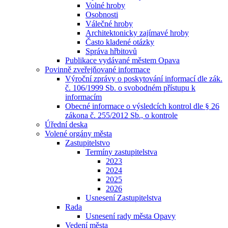
Volné hroby
Osobnosti
Válečné hroby
Architektonicky zajímavé hroby
Často kladené otázky
Správa hřbitovů
Publikace vydávané městem Opava
Povinně zveřejňované informace
Výroční zprávy o poskytování informací dle zák.
č. 106/1999 Sb. o svobodném přístupu k
informacím
Obecné informace o výsledcích kontrol dle § 26
zákona č. 255/2012 Sb., o kontrole
Úřední deska
Volené orgány města
Zastupitelstvo
Termíny zastupitelstva
2023
2024
2025
2026
Usnesení Zastupitelstva
Rada
Usnesení rady města Opavy
Vedení města