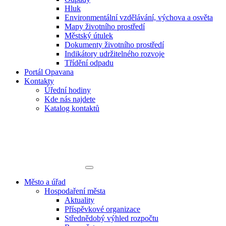
Hluk
Environmentální vzdělávání, výchova a osvěta
Mapy životního prostředí
Městský útulek
Dokumenty životního prostředí
Indikátory udržitelného rozvoje
Třídění odpadu
Portál Opavana
Kontakty
Úřední hodiny
Kde nás najdete
Katalog kontaktů
Město a úřad
Hospodaření města
Aktuality
Příspěvkové organizace
Střednědobý výhled rozpočtu