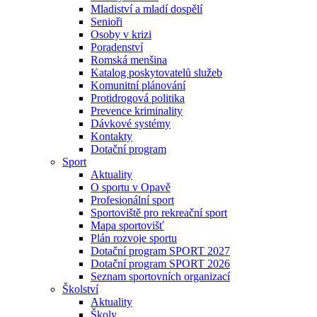
Mladiství a mladí dospělí
Senioři
Osoby v krizi
Poradenství
Romská menšina
Katalog poskytovatelů služeb
Komunitní plánování
Protidrogová politika
Prevence kriminality
Dávkové systémy
Kontakty
Dotační program
Sport
Aktuality
O sportu v Opavě
Profesionální sport
Sportoviště pro rekreační sport
Mapa sportovišť
Plán rozvoje sportu
Dotační program SPORT 2027
Dotační program SPORT 2026
Seznam sportovních organizací
Školství
Aktuality
Školy