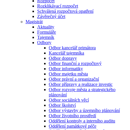
Rozpočet
Rozklikávací rozpočet
Schválená rozpočtová opatření
Závěrečný účet
Magistrát
Aktuality
Formuláře
Tajemník
Odbory
Odbor kancelář primátora
Kancelář tajemníka
Odbor dopravy
Odbor finanční a rozpočtový
Odbor informatiky
Odbor majetku města
Odbor právní a organizační
Odbor přípravy a realizace investic
Odbor rozvoje města a strategického
plánování
Odbor sociálních věcí
Odbor školství
Odbor výstavby a územního plánování
Odbor životního prostředí
Oddělení kontroly a interního auditu
Oddělení památkové péče