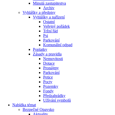
Minulá zastupitestva
Archiv
Vyhlášky a předpisy
Vyhlášky a nařízení
Ostatní
Veřejný pořádek
Tržní řád
Psi
Parkování
Komunální odpad
Poplatky
Zásady a pravidla
Nemovitosti
Dotace
Pronájmy
Parkování
Petice
Pocty
Pozemky
Fondy
Předzahrádky
Užívání symbolů
Nabídka témat
Bezpečné Opavsko
Aktuality