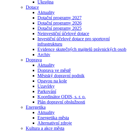
Ukrajina
Dotace
Aktuality
Dotační programy 2027
Dotační programy 2026
Dotační programy 2025
Neinvestiční účelové dotace
Investiční účelové dotace pro sportovní
infrastrukturu
Evidence skutečných majitelů právnických osob
Archiv
Doprava
Aktuality
Doprava ve městě
Městský dopravní podnik
Opavou na kole
Uzavírky
Parkování
Koordinátor ODIS, s. r. o.
Plán dopravní obslužnosti
Energetika
Aktuality
Energetika města
Alternativní zdroje
Kultura a akce města