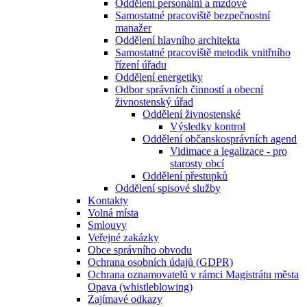
Oddělení personální a mzdové
Samostatné pracoviště bezpečnostní
manažer
Oddělení hlavního architekta
Samostatné pracoviště metodik vnitřního
řízení úřadu
Oddělení energetiky
Odbor správních činností a obecní
živnostenský úřad
Oddělení živnostenské
Výsledky kontrol
Oddělení občanskosprávních agend
Vidimace a legalizace - pro
starosty obcí
Oddělení přestupků
Oddělení spisové služby
Kontakty
Volná místa
Smlouvy
Veřejné zakázky
Obce správního obvodu
Ochrana osobních údajů (GDPR)
Ochrana oznamovatelů v rámci Magistrátu města
Opava (whistleblowing)
Zajímavé odkazy