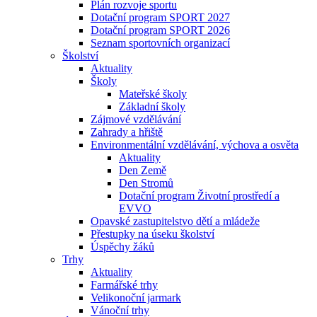
Plán rozvoje sportu
Dotační program SPORT 2027
Dotační program SPORT 2026
Seznam sportovních organizací
Školství
Aktuality
Školy
Mateřské školy
Základní školy
Zájmové vzdělávání
Zahrady a hřiště
Environmentální vzdělávání, výchova a osvěta
Aktuality
Den Země
Den Stromů
Dotační program Životní prostředí a
EVVO
Opavské zastupitelstvo dětí a mládeže
Přestupky na úseku školství
Úspěchy žáků
Trhy
Aktuality
Farmářské trhy
Velikonoční jarmark
Vánoční trhy