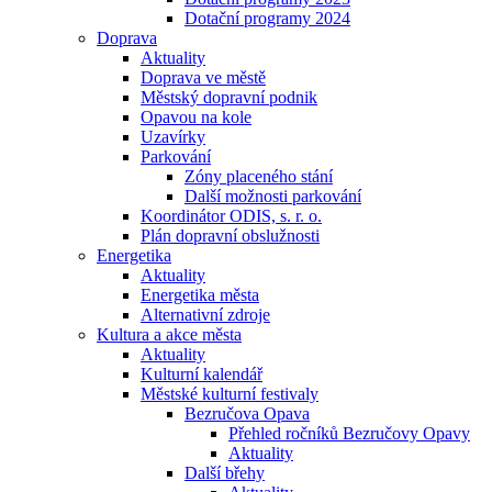
Dotační programy 2024
Doprava
Aktuality
Doprava ve městě
Městský dopravní podnik
Opavou na kole
Uzavírky
Parkování
Zóny placeného stání
Další možnosti parkování
Koordinátor ODIS, s. r. o.
Plán dopravní obslužnosti
Energetika
Aktuality
Energetika města
Alternativní zdroje
Kultura a akce města
Aktuality
Kulturní kalendář
Městské kulturní festivaly
Bezručova Opava
Přehled ročníků Bezručovy Opavy
Aktuality
Další břehy