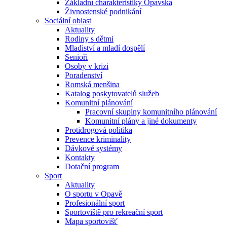
Základní charakteristiky Opavska
Živnostenské podnikání
Sociální oblast
Aktuality
Rodiny s dětmi
Mladiství a mladí dospělí
Senioři
Osoby v krizi
Poradenství
Romská menšina
Katalog poskytovatelů služeb
Komunitní plánování
Pracovní skupiny komunitního plánování
Komunitní plány a jiné dokumenty
Protidrogová politika
Prevence kriminality
Dávkové systémy
Kontakty
Dotační program
Sport
Aktuality
O sportu v Opavě
Profesionální sport
Sportoviště pro rekreační sport
Mapa sportovišť