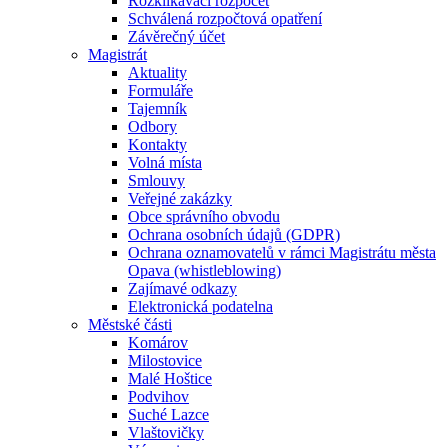
Rozklikávací rozpočet
Schválená rozpočtová opatření
Závěrečný účet
Magistrát
Aktuality
Formuláře
Tajemník
Odbory
Kontakty
Volná místa
Smlouvy
Veřejné zakázky
Obce správního obvodu
Ochrana osobních údajů (GDPR)
Ochrana oznamovatelů v rámci Magistrátu města
Opava (whistleblowing)
Zajímavé odkazy
Elektronická podatelna
Městské části
Komárov
Milostovice
Malé Hoštice
Podvihov
Suché Lazce
Vlaštovičky