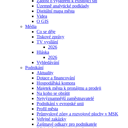
Žádost o vyjádření k existující síti
Územně analytické podklady
Digitální mapa města
Videa
O GIS
Média
Co se děje
Tiskové zprávy
TV vysílání
2026
Hláska
2026
Vyhledávání
Podnikání
Aktuality
Dotace a financování
Hospodářská komora
Majetek města k pronájmu a prodeji
Na koho se obrátit
Nejvýznamnější zaměstnavatelé
Podnikání v evropské unii
Profil města
Průmyslové zóny a rozvojové plochy v MSK
Veřejné zakázky
Zajímavé odkazy pro podnikatele