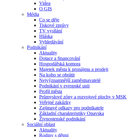
Videa
O GIS
Média
Co se děje
Tiskové zprávy
TV vysílání
Hláska
Vyhledávání
Podnikání
Aktuality
Dotace a financování
Hospodářská komora
Majetek města k pronájmu a prodeji
Na koho se obrátit
Nejvýznamnější zaměstnavatelé
Podnikání v evropské unii
Profil města
Průmyslové zóny a rozvojové plochy v MSK
Veřejné zakázky
Zajímavé odkazy pro podnikatele
Základní charakteristiky Opavska
Živnostenské podnikání
Sociální oblast
Aktuality
Rodiny s dětmi