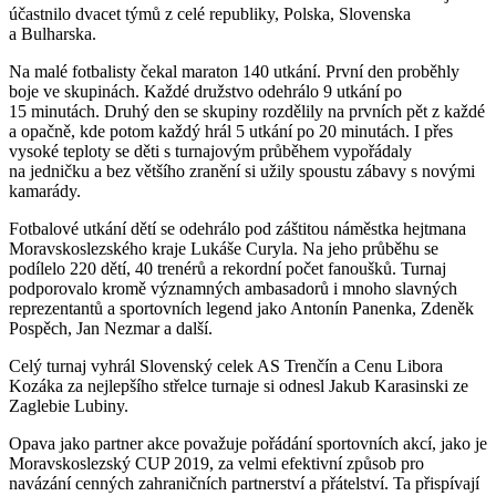
účastnilo dvacet týmů z celé republiky, Polska, Slovenska
a Bulharska.
Na malé fotbalisty čekal maraton 140 utkání. První den proběhly
boje ve skupinách. Každé družstvo odehrálo 9 utkání po
15 minutách. Druhý den se skupiny rozdělily na prvních pět z každé
a opačně, kde potom každý hrál 5 utkání po 20 minutách. I přes
vysoké teploty se děti s turnajovým průběhem vypořádaly
na jedničku a bez většího zranění si užily spoustu zábavy s novými
kamarády.
Fotbalové utkání dětí se odehrálo pod záštitou náměstka hejtmana
Moravskoslezského kraje Lukáše Curyla. Na jeho průběhu se
podílelo 220 dětí, 40 trenérů a rekordní počet fanoušků. Turnaj
podporovalo kromě významných ambasadorů i mnoho slavných
reprezentantů a sportovních legend jako Antonín Panenka, Zdeněk
Pospěch, Jan Nezmar a další.
Celý turnaj vyhrál Slovenský celek AS Trenčín a Cenu Libora
Kozáka za nejlepšího střelce turnaje si odnesl Jakub Karasinski ze
Zaglebie Lubiny.
Opava jako partner akce považuje pořádání sportovních akcí, jako je
Moravskoslezský CUP 2019, za velmi efektivní způsob pro
navázání cenných zahraničních partnerství a přátelství. Ta přispívají