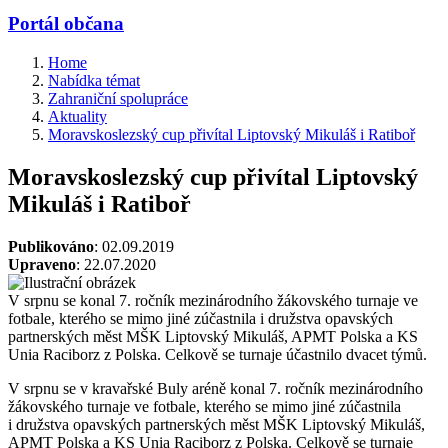
Portál občana
Home
Nabídka témat
Zahraniční spolupráce
Aktuality
Moravskoslezský cup přivítal Liptovský Mikuláš i Ratiboř
Moravskoslezský cup přivítal Liptovský
Mikuláš i Ratiboř
Publikováno
: 02.09.2019
Upraveno
: 22.07.2020
V srpnu se konal 7. ročník mezinárodního žákovského turnaje ve
fotbale, kterého se mimo jiné zúčastnila i družstva opavských
partnerských měst MŠK Liptovský Mikuláš, APMT Polska a KS
Unia Raciborz z Polska. Celkově se turnaje účastnilo dvacet týmů.
V srpnu se v kravařské Buly aréně konal 7. ročník mezinárodního
žákovského turnaje ve fotbale, kterého se mimo jiné zúčastnila
i družstva opavských partnerských měst MŠK Liptovský Mikuláš,
APMT Polska a KS Unia Raciborz z Polska. Celkově se turnaje