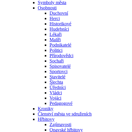
Symboly města
Osobnosti
Duchovní
Herci
Historikové
Hudebníci
Lékaři
Malíři
Podnikatelé
Politici
Přírodovědci
Sochaři
Spisovatelé
Sportovci
Stavitelé
Šlechta
Úředníci
Vládci
Vojáci
Pedagogové
Kroniky
Členství města ve sdruženích
Hřbitovy
Zajímavosti
Opavské hřbitovy