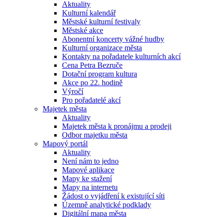
Aktuality
Kulturní kalendář
Městské kulturní festivaly
Městské akce
Abonentní koncerty vážné hudby
Kulturní organizace města
Kontakty na pořadatele kulturních akcí
Cena Petra Bezruče
Dotační program kultura
Akce po 22. hodině
Výročí
Pro pořadatelé akcí
Majetek města
Aktuality
Majetek města k pronájmu a prodeji
Odbor majetku města
Mapový portál
Aktuality
Není nám to jedno
Mapové aplikace
Mapy ke stažení
Mapy na internetu
Žádost o vyjádření k existující síti
Územně analytické podklady
Digitální mapa města