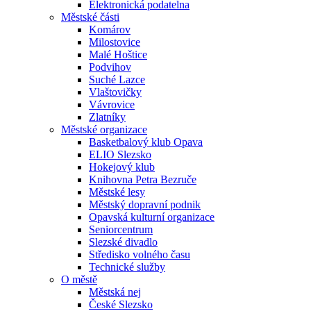
Elektronická podatelna
Městské části
Komárov
Milostovice
Malé Hoštice
Podvihov
Suché Lazce
Vlaštovičky
Vávrovice
Zlatníky
Městské organizace
Basketbalový klub Opava
ELIO Slezsko
Hokejový klub
Knihovna Petra Bezruče
Městské lesy
Městský dopravní podnik
Opavská kulturní organizace
Seniorcentrum
Slezské divadlo
Středisko volného času
Technické služby
O městě
Městská nej
České Slezsko