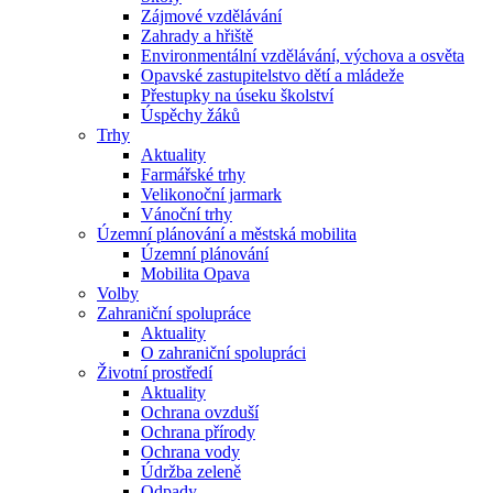
Zájmové vzdělávání
Zahrady a hřiště
Environmentální vzdělávání, výchova a osvěta
Opavské zastupitelstvo dětí a mládeže
Přestupky na úseku školství
Úspěchy žáků
Trhy
Aktuality
Farmářské trhy
Velikonoční jarmark
Vánoční trhy
Územní plánování a městská mobilita
Územní plánování
Mobilita Opava
Volby
Zahraniční spolupráce
Aktuality
O zahraniční spolupráci
Životní prostředí
Aktuality
Ochrana ovzduší
Ochrana přírody
Ochrana vody
Údržba zeleně
Odpady