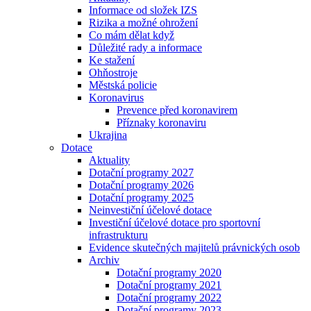
Informace od složek IZS
Rizika a možné ohrožení
Co mám dělat když
Důležité rady a informace
Ke stažení
Ohňostroje
Městská policie
Koronavirus
Prevence před koronavirem
Příznaky koronaviru
Ukrajina
Dotace
Aktuality
Dotační programy 2027
Dotační programy 2026
Dotační programy 2025
Neinvestiční účelové dotace
Investiční účelové dotace pro sportovní
infrastrukturu
Evidence skutečných majitelů právnických osob
Archiv
Dotační programy 2020
Dotační programy 2021
Dotační programy 2022
Dotační programy 2023