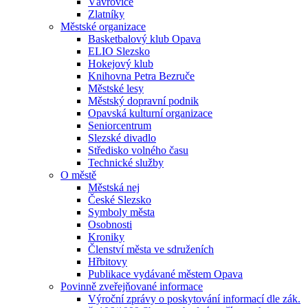
Vávrovice
Zlatníky
Městské organizace
Basketbalový klub Opava
ELIO Slezsko
Hokejový klub
Knihovna Petra Bezruče
Městské lesy
Městský dopravní podnik
Opavská kulturní organizace
Seniorcentrum
Slezské divadlo
Středisko volného času
Technické služby
O městě
Městská nej
České Slezsko
Symboly města
Osobnosti
Kroniky
Členství města ve sdruženích
Hřbitovy
Publikace vydávané městem Opava
Povinně zveřejňované informace
Výroční zprávy o poskytování informací dle zák.