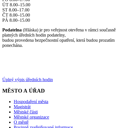
ÚT 8.00–15.00
ST 8.00–17.00
ČT 8.00–15.00
PÁ 8.00–15.00
Podatelna
(Hláska) je pro veřejnost otevřena v rámci současně
platných úředních hodin podatelny,
budou provedena bezpečnostní opatření, která budou prozatím
ponechána.
Úplný výpis úředních hodin
MĚSTO A ÚŘAD
Hospodaření města
Magistrát
Městské části
Městské organizace
O městě
Povinně zveřejňované informace