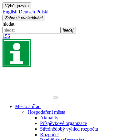
Výběr jazyka
English
Deutsch
Polski
Zobrazit vyhledávání
hledat
hledej
156
Město a úřad
Hospodaření města
Aktuality
Příspěvkové organizace
Střednědobý výhled rozpočtu
Rozpočet