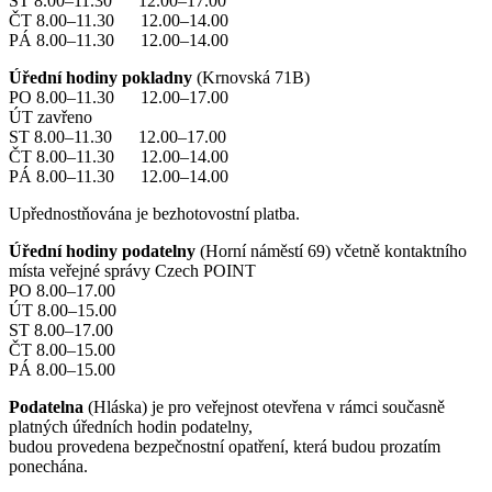
ST 8.00–11.30 12.00–17.00
ČT 8.00–11.30 12.00–14.00
PÁ 8.00–11.30 12.00–14.00
Úřední hodiny pokladny
(Krnovská 71B)
PO 8.00–11.30 12.00–17.00
ÚT zavřeno
ST 8.00–11.30 12.00–17.00
ČT 8.00–11.30 12.00–14.00
PÁ 8.00–11.30 12.00–14.00
Upřednostňována je bezhotovostní platba.
Úřední hodiny podatelny
(Horní náměstí 69) včetně kontaktního
místa veřejné správy Czech POINT
PO 8.00–17.00
ÚT 8.00–15.00
ST 8.00–17.00
ČT 8.00–15.00
PÁ 8.00–15.00
Podatelna
(Hláska) je pro veřejnost otevřena v rámci současně
platných úředních hodin podatelny,
budou provedena bezpečnostní opatření, která budou prozatím
ponechána.