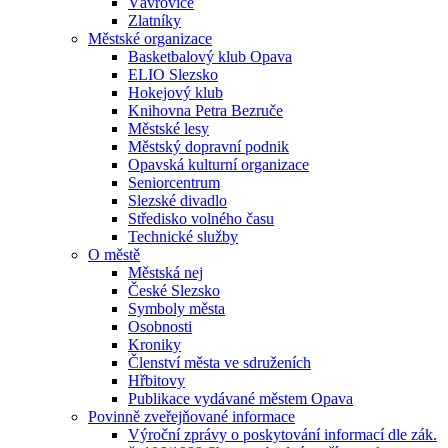
Vávrovice
Zlatníky
Městské organizace
Basketbalový klub Opava
ELIO Slezsko
Hokejový klub
Knihovna Petra Bezruče
Městské lesy
Městský dopravní podnik
Opavská kulturní organizace
Seniorcentrum
Slezské divadlo
Středisko volného času
Technické služby
O městě
Městská nej
České Slezsko
Symboly města
Osobnosti
Kroniky
Členství města ve sdruženích
Hřbitovy
Publikace vydávané městem Opava
Povinně zveřejňované informace
Výroční zprávy o poskytování informací dle zák.