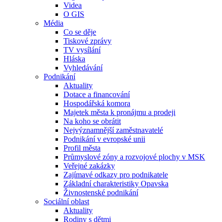
Videa
O GIS
Média
Co se děje
Tiskové zprávy
TV vysílání
Hláska
Vyhledávání
Podnikání
Aktuality
Dotace a financování
Hospodářská komora
Majetek města k pronájmu a prodeji
Na koho se obrátit
Nejvýznamnější zaměstnavatelé
Podnikání v evropské unii
Profil města
Průmyslové zóny a rozvojové plochy v MSK
Veřejné zakázky
Zajímavé odkazy pro podnikatele
Základní charakteristiky Opavska
Živnostenské podnikání
Sociální oblast
Aktuality
Rodiny s dětmi