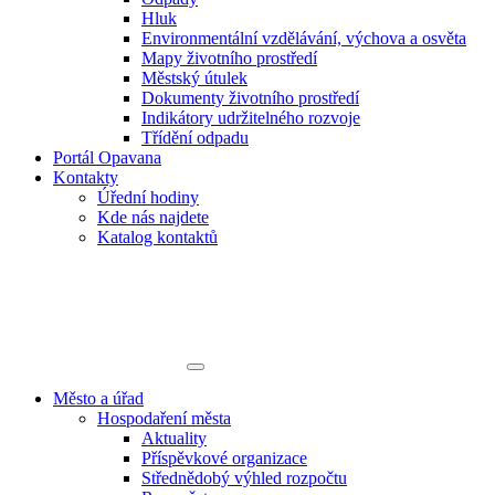
Hluk
Environmentální vzdělávání, výchova a osvěta
Mapy životního prostředí
Městský útulek
Dokumenty životního prostředí
Indikátory udržitelného rozvoje
Třídění odpadu
Portál Opavana
Kontakty
Úřední hodiny
Kde nás najdete
Katalog kontaktů
Město a úřad
Hospodaření města
Aktuality
Příspěvkové organizace
Střednědobý výhled rozpočtu