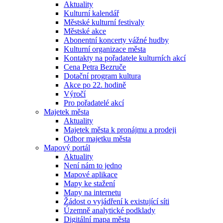
Aktuality
Kulturní kalendář
Městské kulturní festivaly
Městské akce
Abonentní koncerty vážné hudby
Kulturní organizace města
Kontakty na pořadatele kulturních akcí
Cena Petra Bezruče
Dotační program kultura
Akce po 22. hodině
Výročí
Pro pořadatelé akcí
Majetek města
Aktuality
Majetek města k pronájmu a prodeji
Odbor majetku města
Mapový portál
Aktuality
Není nám to jedno
Mapové aplikace
Mapy ke stažení
Mapy na internetu
Žádost o vyjádření k existující síti
Územně analytické podklady
Digitální mapa města