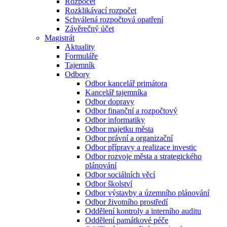
Rozpočet
Rozklikávací rozpočet
Schválená rozpočtová opatření
Závěrečný účet
Magistrát
Aktuality
Formuláře
Tajemník
Odbory
Odbor kancelář primátora
Kancelář tajemníka
Odbor dopravy
Odbor finanční a rozpočtový
Odbor informatiky
Odbor majetku města
Odbor právní a organizační
Odbor přípravy a realizace investic
Odbor rozvoje města a strategického
plánování
Odbor sociálních věcí
Odbor školství
Odbor výstavby a územního plánování
Odbor životního prostředí
Oddělení kontroly a interního auditu
Oddělení památkové péče