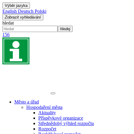
Výběr jazyka
English
Deutsch
Polski
Zobrazit vyhledávání
hledat
hledej
156
Město a úřad
Hospodaření města
Aktuality
Příspěvkové organizace
Střednědobý výhled rozpočtu
Rozpočet