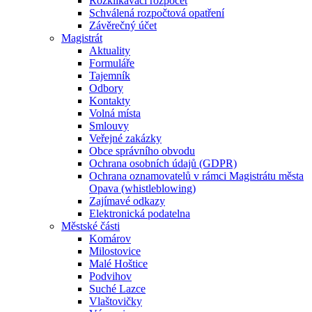
Rozklikávací rozpočet
Schválená rozpočtová opatření
Závěrečný účet
Magistrát
Aktuality
Formuláře
Tajemník
Odbory
Kontakty
Volná místa
Smlouvy
Veřejné zakázky
Obce správního obvodu
Ochrana osobních údajů (GDPR)
Ochrana oznamovatelů v rámci Magistrátu města
Opava (whistleblowing)
Zajímavé odkazy
Elektronická podatelna
Městské části
Komárov
Milostovice
Malé Hoštice
Podvihov
Suché Lazce
Vlaštovičky