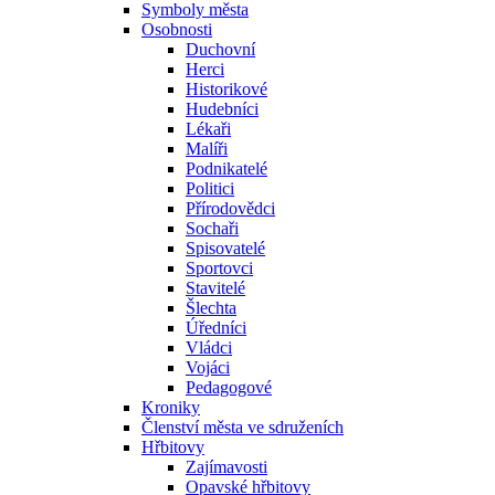
Symboly města
Osobnosti
Duchovní
Herci
Historikové
Hudebníci
Lékaři
Malíři
Podnikatelé
Politici
Přírodovědci
Sochaři
Spisovatelé
Sportovci
Stavitelé
Šlechta
Úředníci
Vládci
Vojáci
Pedagogové
Kroniky
Členství města ve sdruženích
Hřbitovy
Zajímavosti
Opavské hřbitovy