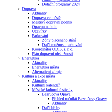
Dotační programy 2024
Doprava
Aktuality
Doprava ve městě
Městský dopravní podnik
Opavou na kole
Uzavírky
Parkování
Zóny placeného stání
Další možnosti parkování
Koordinátor ODIS, s. r. o.
Plán dopravní obslužnosti
Energetika
Aktuality
Energetika města
Alternativní zdroje
Kultura a akce města
Aktuality
Kulturní kalendář
Městské kulturní festivaly
Bezručova Opava
Přehled ročníků Bezručovy Opavy
Aktuality
Další břehy