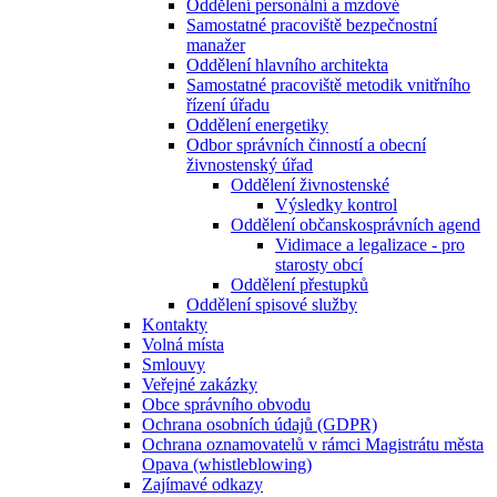
Oddělení personální a mzdové
Samostatné pracoviště bezpečnostní
manažer
Oddělení hlavního architekta
Samostatné pracoviště metodik vnitřního
řízení úřadu
Oddělení energetiky
Odbor správních činností a obecní
živnostenský úřad
Oddělení živnostenské
Výsledky kontrol
Oddělení občanskosprávních agend
Vidimace a legalizace - pro
starosty obcí
Oddělení přestupků
Oddělení spisové služby
Kontakty
Volná místa
Smlouvy
Veřejné zakázky
Obce správního obvodu
Ochrana osobních údajů (GDPR)
Ochrana oznamovatelů v rámci Magistrátu města
Opava (whistleblowing)
Zajímavé odkazy