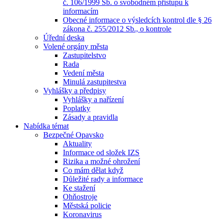
č. 106/1999 Sb. o svobodném přístupu k
informacím
Obecné informace o výsledcích kontrol dle § 26
zákona č. 255/2012 Sb., o kontrole
Úřední deska
Volené orgány města
Zastupitelstvo
Rada
Vedení města
Minulá zastupitestva
Vyhlášky a předpisy
Vyhlášky a nařízení
Poplatky
Zásady a pravidla
Nabídka témat
Bezpečné Opavsko
Aktuality
Informace od složek IZS
Rizika a možné ohrožení
Co mám dělat když
Důležité rady a informace
Ke stažení
Ohňostroje
Městská policie
Koronavirus