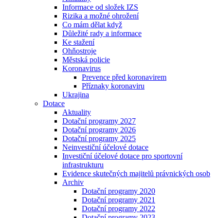
Informace od složek IZS
Rizika a možné ohrožení
Co mám dělat když
Důležité rady a informace
Ke stažení
Ohňostroje
Městská policie
Koronavirus
Prevence před koronavirem
Příznaky koronaviru
Ukrajina
Dotace
Aktuality
Dotační programy 2027
Dotační programy 2026
Dotační programy 2025
Neinvestiční účelové dotace
Investiční účelové dotace pro sportovní
infrastrukturu
Evidence skutečných majitelů právnických osob
Archiv
Dotační programy 2020
Dotační programy 2021
Dotační programy 2022
Dotační programy 2023