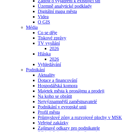
Žádost o vyjádření k existující síti
Územně analytické podklady
Digitální mapa města
Videa
O GIS
Média
Co se děje
Tiskové zprávy
TV vysílání
2026
Hláska
2026
Vyhledávání
Podnikání
Aktuality
Dotace a financování
Hospodářská komora
Majetek města k pronájmu a prodeji
Na koho se obrátit
Nejvýznamnější zaměstnavatelé
Podnikání v evropské unii
Profil města
Průmyslové zóny a rozvojové plochy v MSK
Veřejné zakázky
Zajímavé odkazy pro podnikatele