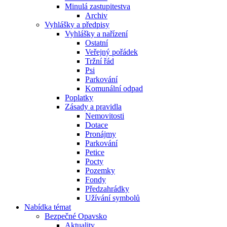
Minulá zastupitestva
Archiv
Vyhlášky a předpisy
Vyhlášky a nařízení
Ostatní
Veřejný pořádek
Tržní řád
Psi
Parkování
Komunální odpad
Poplatky
Zásady a pravidla
Nemovitosti
Dotace
Pronájmy
Parkování
Petice
Pocty
Pozemky
Fondy
Předzahrádky
Užívání symbolů
Nabídka témat
Bezpečné Opavsko
Aktuality