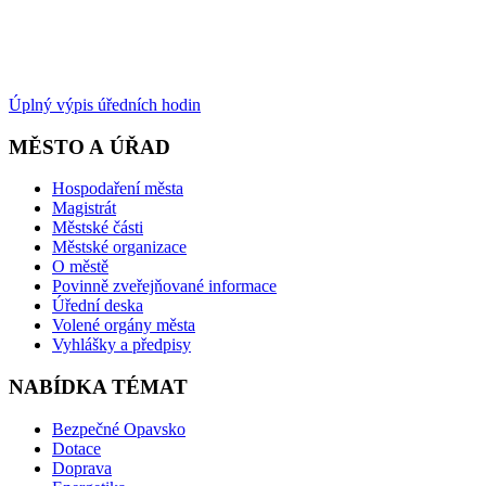
Úplný výpis úředních hodin
MĚSTO A ÚŘAD
Hospodaření města
Magistrát
Městské části
Městské organizace
O městě
Povinně zveřejňované informace
Úřední deska
Volené orgány města
Vyhlášky a předpisy
NABÍDKA TÉMAT
Bezpečné Opavsko
Dotace
Doprava