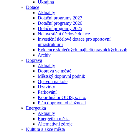
Ukrajina
Dotace
Aktuality
Dotační programy 2027
Dotační programy 2026
Dotační programy 2025
Neinvestiční účelové dotace
Investiční účelové dotace pro sportovní
infrastrukturu
Evidence skutečných majitelů právnických osob
Archiv
Doprava
Aktuality
Doprava ve městě
Městský dopravní podnik
Opavou na kole
Uzavírky
Parkování
Koordinátor ODIS, s. r. o.
Plán dopravní obslužnosti
Energetika
Aktuality
Energetika města
Alternativní zdroje
Kultura a akce města