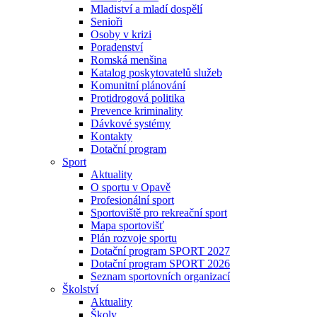
Mladiství a mladí dospělí
Senioři
Osoby v krizi
Poradenství
Romská menšina
Katalog poskytovatelů služeb
Komunitní plánování
Protidrogová politika
Prevence kriminality
Dávkové systémy
Kontakty
Dotační program
Sport
Aktuality
O sportu v Opavě
Profesionální sport
Sportoviště pro rekreační sport
Mapa sportovišť
Plán rozvoje sportu
Dotační program SPORT 2027
Dotační program SPORT 2026
Seznam sportovních organizací
Školství
Aktuality
Školy