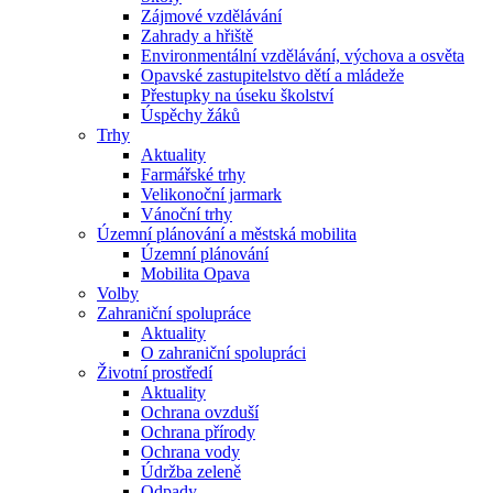
Zájmové vzdělávání
Zahrady a hřiště
Environmentální vzdělávání, výchova a osvěta
Opavské zastupitelstvo dětí a mládeže
Přestupky na úseku školství
Úspěchy žáků
Trhy
Aktuality
Farmářské trhy
Velikonoční jarmark
Vánoční trhy
Územní plánování a městská mobilita
Územní plánování
Mobilita Opava
Volby
Zahraniční spolupráce
Aktuality
O zahraniční spolupráci
Životní prostředí
Aktuality
Ochrana ovzduší
Ochrana přírody
Ochrana vody
Údržba zeleně
Odpady