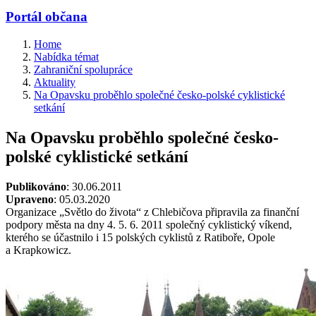
Portál občana
Home
Nabídka témat
Zahraniční spolupráce
Aktuality
Na Opavsku proběhlo společné česko-polské cyklistické
setkání
Na Opavsku proběhlo společné česko-
polské cyklistické setkání
Publikováno
: 30.06.2011
Upraveno
: 05.03.2020
Organizace „Světlo do života“ z Chlebičova připravila za finanční
podpory města na dny 4. 5. 6. 2011 společný cyklistický víkend,
kterého se účastnilo i 15 polských cyklistů z Ratiboře, Opole
a Krapkowicz.