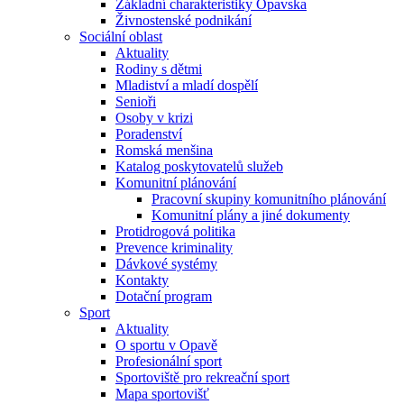
Základní charakteristiky Opavska
Živnostenské podnikání
Sociální oblast
Aktuality
Rodiny s dětmi
Mladiství a mladí dospělí
Senioři
Osoby v krizi
Poradenství
Romská menšina
Katalog poskytovatelů služeb
Komunitní plánování
Pracovní skupiny komunitního plánování
Komunitní plány a jiné dokumenty
Protidrogová politika
Prevence kriminality
Dávkové systémy
Kontakty
Dotační program
Sport
Aktuality
O sportu v Opavě
Profesionální sport
Sportoviště pro rekreační sport
Mapa sportovišť