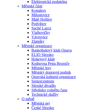
Elektronická podatelna
Městské části
Komárov
Milostovice
Malé Hoštice
Podvihov
Suché Lazce
Vlaštovičky
Vávrovice
Zlatníky
Městské organizace
Basketbalový klub Opava
ELIO Slezsko
Hokejový klub
Knihovna Petra Bezruče
Městské lesy
Městský dopravní podnik
Opavská kulturní organizace
Seniorcentrum
Slezské divadlo
Středisko volného času
Technické služby
O městě
Městská nej
České Slezsko