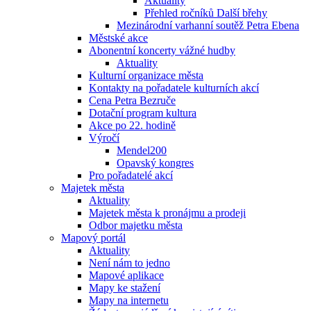
Aktuality
Přehled ročníků Další břehy
Mezinárodní varhanní soutěž Petra Ebena
Městské akce
Abonentní koncerty vážné hudby
Aktuality
Kulturní organizace města
Kontakty na pořadatele kulturních akcí
Cena Petra Bezruče
Dotační program kultura
Akce po 22. hodině
Výročí
Mendel200
Opavský kongres
Pro pořadatelé akcí
Majetek města
Aktuality
Majetek města k pronájmu a prodeji
Odbor majetku města
Mapový portál
Aktuality
Není nám to jedno
Mapové aplikace
Mapy ke stažení
Mapy na internetu