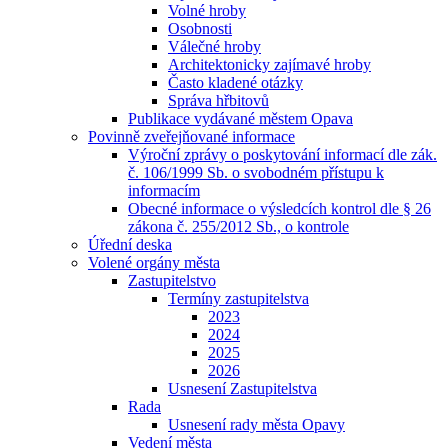
Volné hroby
Osobnosti
Válečné hroby
Architektonicky zajímavé hroby
Často kladené otázky
Správa hřbitovů
Publikace vydávané městem Opava
Povinně zveřejňované informace
Výroční zprávy o poskytování informací dle zák.
č. 106/1999 Sb. o svobodném přístupu k
informacím
Obecné informace o výsledcích kontrol dle § 26
zákona č. 255/2012 Sb., o kontrole
Úřední deska
Volené orgány města
Zastupitelstvo
Termíny zastupitelstva
2023
2024
2025
2026
Usnesení Zastupitelstva
Rada
Usnesení rady města Opavy
Vedení města