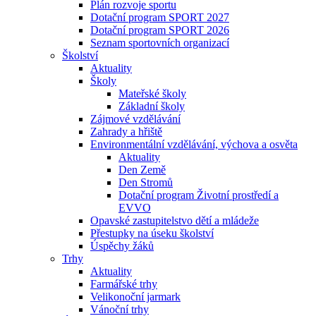
Plán rozvoje sportu
Dotační program SPORT 2027
Dotační program SPORT 2026
Seznam sportovních organizací
Školství
Aktuality
Školy
Mateřské školy
Základní školy
Zájmové vzdělávání
Zahrady a hřiště
Environmentální vzdělávání, výchova a osvěta
Aktuality
Den Země
Den Stromů
Dotační program Životní prostředí a
EVVO
Opavské zastupitelstvo dětí a mládeže
Přestupky na úseku školství
Úspěchy žáků
Trhy
Aktuality
Farmářské trhy
Velikonoční jarmark
Vánoční trhy