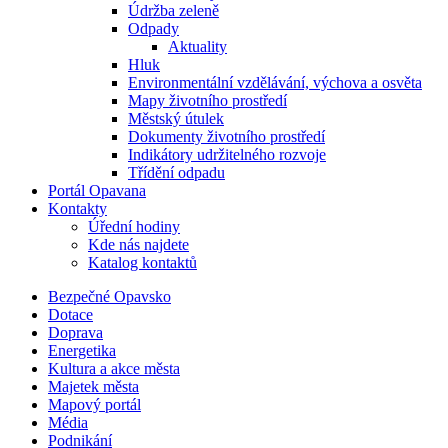
Údržba zeleně
Odpady
Aktuality
Hluk
Environmentální vzdělávání, výchova a osvěta
Mapy životního prostředí
Městský útulek
Dokumenty životního prostředí
Indikátory udržitelného rozvoje
Třídění odpadu
Portál Opavana
Kontakty
Úřední hodiny
Kde nás najdete
Katalog kontaktů
Bezpečné Opavsko
Dotace
Doprava
Energetika
Kultura a akce města
Majetek města
Mapový portál
Média
Podnikání