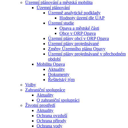
Územní plánování a městská mobilita
Územní plánování
Územně analytické podklady
Hodnoty území dle ÚAP
Územní studie
Opava a městské části
Obce v ORP Opava
Územní plány obcí v ORP Opava
Územní plány projednávané
Změny Územního plánu Opavy
Územní plány projednávané v přechodném
období
Mobilita Opava
Aktuality
Dokumenty
Řešitelský tým
Volby
Zahraniční spolupráce
Aktuality
O zahraniční spolupráci
Životní prostředí
Aktuality
Ochrana ovzduší
Ochrana přírody
Ochrana vody