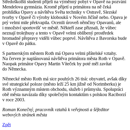
Středoškolští studenti přijeli na výměnný pobyt v Opavě na pozvání
Mendelova gymnázia. Kromě přijetí u primátora na ně čeká
prohlídka Opavy a návštěva Světa techniky v Ostravě, Slezské
tvorby v Opavě či výroby klobouků v Novém Jičíně nebo. Opava je
prý velmi mile překvapila. Ocenili úroveň němčiny Opavanů, ale
i množství sportovišť ve městě. Někteří zase přiznali, že vůbec
neznají trolejbusy a tento v Opavě velmi oblíbený prostředek
hromadné přepravy viděli vůbec poprvé. Návštěva z Bavorska bude
v Opavě do pátku.
S partnerským městem Roth má Opava velmi přátelské vztahy.
Na červen je naplánovaná návštěva primátora města Roth v Opavě.
Naopak primátor Opavy Martin Víteček by poté měl zavítat
do Německa.
Německé město Roth má sice pouhých 26 tisíc obyvatel, avšak díky
své strategické poloze (město leží 25 km jižně od Norimberku) je
Roth významným místem obchodu, služeb i průmyslu. Spolupráci
obě města navázala díky společným kontaktům s polskou Raciborzí
v roce 2003.
Roman Konečný, pracovník vztahů k veřejnosti a šéfeditor
webových stránek města
Zpět