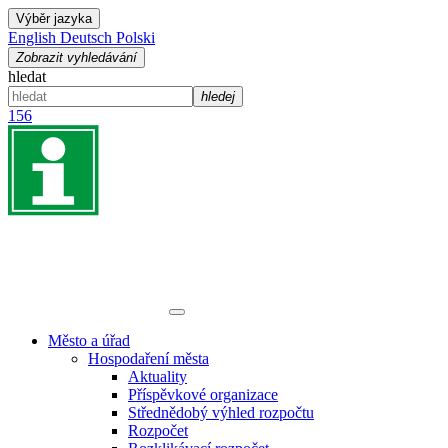
Výběr jazyka
English
Deutsch
Polski
Zobrazit vyhledávání
hledat
hledej
156
Město a úřad
Hospodaření města
Aktuality
Příspěvkové organizace
Střednědobý výhled rozpočtu
Rozpočet