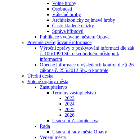
Volné hroby
Osobnosti
Válečné hroby
Architektonicky zajímavé hroby
Často kladené otázky
Správa hřbitovů
Publikace vydávané městem Opava
Povinně zveřejňované informace
Výroční zprávy o poskytování informací dle zák.
č. 106/1999 Sb. o svobodném přístupu k
informacím
Obecné informace o výsledcích kontrol dle § 26
zákona č. 255/2012 Sb., o kontrole
Úřední deska
Volené orgány města
Zastupitelstvo
Termíny zastupitelstva
2023
2024
2025
2026
Usnesení Zastupitelstva
Rada
Usnesení rady města Opavy
Vedení města