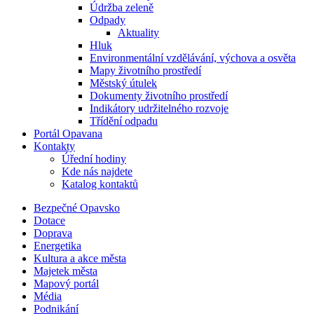
Údržba zeleně
Odpady
Aktuality
Hluk
Environmentální vzdělávání, výchova a osvěta
Mapy životního prostředí
Městský útulek
Dokumenty životního prostředí
Indikátory udržitelného rozvoje
Třídění odpadu
Portál Opavana
Kontakty
Úřední hodiny
Kde nás najdete
Katalog kontaktů
Bezpečné Opavsko
Dotace
Doprava
Energetika
Kultura a akce města
Majetek města
Mapový portál
Média
Podnikání