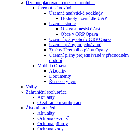
Územní plánování a městská mobilita
Územní plánování
Územně analytické podklady
Hodnoty území dle ÚAP
Územní studie
Opava a městské části
Obce v ORP Opava
Územní plány obcí v ORP Opava
Územní plány projednávané
Změny Územního plánu Opavy
Územní plány projednávané v přechodném
období
Mobilita Opava
Aktuality
Dokumenty
Řešitelský tým
Volby
Zahraniční spolupráce
Aktuality
O zahraniční spolupráci
Životní prostředí
Aktuality
Ochrana ovzduší
Ochrana přírody
Ochrana vody