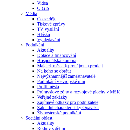
Videa
O GIS
Média
Co se děje
Tiskové zprávy
TV vysílání
Hláska
Vyhledávání
Podnikání
Aktuality
Dotace a financování
Hospodářská komora
Majetek města k pronájmu a prodeji
Na koho se obrátit
Nejvýznamnější zaměstnavatelé
Podnikání v evropské unii
Profil města
Průmyslové zóny a rozvojové plochy v MSK
Veřejné zakázky
Zajímavé odkazy pro podnikatele
Základní charakteristiky Opavska
Živnostenské podnikání
Sociální oblast
Aktuality
Rodiny s dětmi