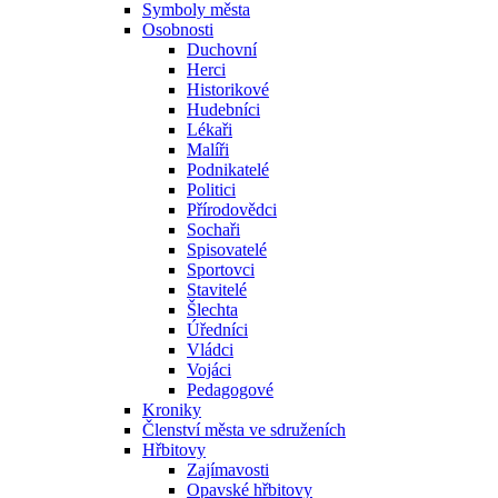
Symboly města
Osobnosti
Duchovní
Herci
Historikové
Hudebníci
Lékaři
Malíři
Podnikatelé
Politici
Přírodovědci
Sochaři
Spisovatelé
Sportovci
Stavitelé
Šlechta
Úředníci
Vládci
Vojáci
Pedagogové
Kroniky
Členství města ve sdruženích
Hřbitovy
Zajímavosti
Opavské hřbitovy