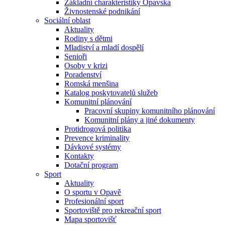
Základní charakteristiky Opavska
Živnostenské podnikání
Sociální oblast
Aktuality
Rodiny s dětmi
Mladiství a mladí dospělí
Senioři
Osoby v krizi
Poradenství
Romská menšina
Katalog poskytovatelů služeb
Komunitní plánování
Pracovní skupiny komunitního plánování
Komunitní plány a jiné dokumenty
Protidrogová politika
Prevence kriminality
Dávkové systémy
Kontakty
Dotační program
Sport
Aktuality
O sportu v Opavě
Profesionální sport
Sportoviště pro rekreační sport
Mapa sportovišť