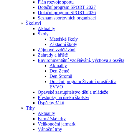
Plán rozvoje sportu
Dotační program SPORT 2027
Dotační program SPORT 2026
Seznam sportovních organizací
Školství
Aktuality
Školy
Mateřské školy
Základní školy
Zájmové vzdělávání
Zahrady a hřiště
Environmentální vzdělávání, výchova a osvěta
Aktuality
Den Země
Den Stromů
Dotační program Životní prostředí a
EVVO
Opavské zastupitelstvo dětí a mládeže
Přestupky na úseku školství
Úspěchy žáků
Trhy
Aktuality
Farmářské trhy
Velikonoční jarmark
Vánoční trhy