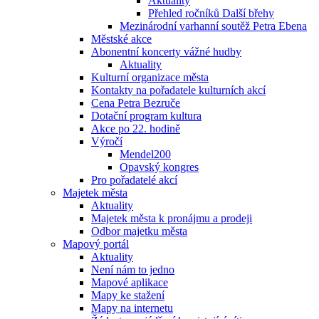
Aktuality
Přehled ročníků Další břehy
Mezinárodní varhanní soutěž Petra Ebena
Městské akce
Abonentní koncerty vážné hudby
Aktuality
Kulturní organizace města
Kontakty na pořadatele kulturních akcí
Cena Petra Bezruče
Dotační program kultura
Akce po 22. hodině
Výročí
Mendel200
Opavský kongres
Pro pořadatelé akcí
Majetek města
Aktuality
Majetek města k pronájmu a prodeji
Odbor majetku města
Mapový portál
Aktuality
Není nám to jedno
Mapové aplikace
Mapy ke stažení
Mapy na internetu