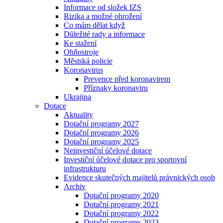
Informace od složek IZS
Rizika a možné ohrožení
Co mám dělat když
Důležité rady a informace
Ke stažení
Ohňostroje
Městská policie
Koronavirus
Prevence před koronavirem
Příznaky koronaviru
Ukrajina
Dotace
Aktuality
Dotační programy 2027
Dotační programy 2026
Dotační programy 2025
Neinvestiční účelové dotace
Investiční účelové dotace pro sportovní
infrastrukturu
Evidence skutečných majitelů právnických osob
Archiv
Dotační programy 2020
Dotační programy 2021
Dotační programy 2022
Dotační programy 2023