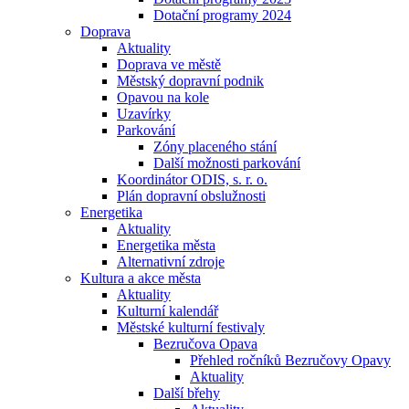
Dotační programy 2024
Doprava
Aktuality
Doprava ve městě
Městský dopravní podnik
Opavou na kole
Uzavírky
Parkování
Zóny placeného stání
Další možnosti parkování
Koordinátor ODIS, s. r. o.
Plán dopravní obslužnosti
Energetika
Aktuality
Energetika města
Alternativní zdroje
Kultura a akce města
Aktuality
Kulturní kalendář
Městské kulturní festivaly
Bezručova Opava
Přehled ročníků Bezručovy Opavy
Aktuality
Další břehy