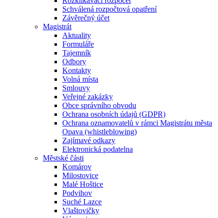
Rozklikávací rozpočet
Schválená rozpočtová opatření
Závěrečný účet
Magistrát
Aktuality
Formuláře
Tajemník
Odbory
Kontakty
Volná místa
Smlouvy
Veřejné zakázky
Obce správního obvodu
Ochrana osobních údajů (GDPR)
Ochrana oznamovatelů v rámci Magistrátu města
Opava (whistleblowing)
Zajímavé odkazy
Elektronická podatelna
Městské části
Komárov
Milostovice
Malé Hoštice
Podvihov
Suché Lazce
Vlaštovičky