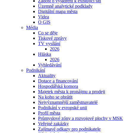
Žádost o vyjádření k existující síti
Územně analytické podklady
Digitální mapa města
Videa
O GIS
Média
Co se děje
Tiskové zprávy
TV vysílání
2026
Hláska
2026
Vyhledávání
Podnikání
Aktuality
Dotace a financování
Hospodářská komora
Majetek města k pronájmu a prodeji
Na koho se obrátit
Nejvýznamnější zaměstnavatelé
Podnikání v evropské unii
Profil města
Průmyslové zóny a rozvojové plochy v MSK
Veřejné zakázky
Zajímavé odkazy pro podnikatele