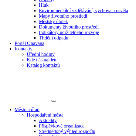
Hluk
Environmentální vzdělávání, výchova a osvěta
Mapy životního prostředí
Městský útulek
Dokumenty životního prostředí
Indikátory udržitelného rozvoje
Třídění odpadu
Portál Opavana
Kontakty
Úřední hodiny
Kde nás najdete
Katalog kontaktů
Město a úřad
Hospodaření města
Aktuality
Příspěvkové organizace
Střednědobý výhled rozpočtu