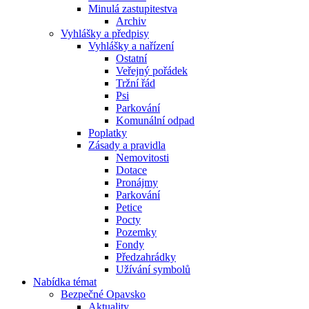
Minulá zastupitestva
Archiv
Vyhlášky a předpisy
Vyhlášky a nařízení
Ostatní
Veřejný pořádek
Tržní řád
Psi
Parkování
Komunální odpad
Poplatky
Zásady a pravidla
Nemovitosti
Dotace
Pronájmy
Parkování
Petice
Pocty
Pozemky
Fondy
Předzahrádky
Užívání symbolů
Nabídka témat
Bezpečné Opavsko
Aktuality