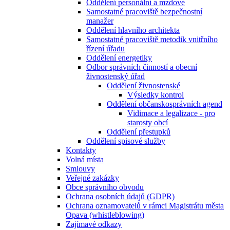
Oddělení personální a mzdové
Samostatné pracoviště bezpečnostní
manažer
Oddělení hlavního architekta
Samostatné pracoviště metodik vnitřního
řízení úřadu
Oddělení energetiky
Odbor správních činností a obecní
živnostenský úřad
Oddělení živnostenské
Výsledky kontrol
Oddělení občanskosprávních agend
Vidimace a legalizace - pro
starosty obcí
Oddělení přestupků
Oddělení spisové služby
Kontakty
Volná místa
Smlouvy
Veřejné zakázky
Obce správního obvodu
Ochrana osobních údajů (GDPR)
Ochrana oznamovatelů v rámci Magistrátu města
Opava (whistleblowing)
Zajímavé odkazy