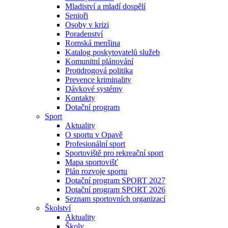
Mladiství a mladí dospělí
Senioři
Osoby v krizi
Poradenství
Romská menšina
Katalog poskytovatelů služeb
Komunitní plánování
Protidrogová politika
Prevence kriminality
Dávkové systémy
Kontakty
Dotační program
Sport
Aktuality
O sportu v Opavě
Profesionální sport
Sportoviště pro rekreační sport
Mapa sportovišť
Plán rozvoje sportu
Dotační program SPORT 2027
Dotační program SPORT 2026
Seznam sportovních organizací
Školství
Aktuality
Školy