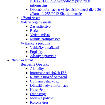
č. 106/1999 Sb. o svobodném přístupu k
informacím
Obecné informace o výsledcích kontrol dle § 26
zákona č. 255/2012 Sb., o kontrole
Úřední deska
Volené orgány města
Zastupitelstvo
Rada
Vedení města
Minulá zastupitestva
Vyhlášky a předpisy
Vyhlášky a nařízení
Poplatky
Zásady a pravidla
Nabídka témat
Bezpečné Opavsko
Aktuality
Informace od složek IZS
Rizika a možné ohrožení
Co mám dělat když
Důležité rady a informace
Ke stažení
Ohňostroje
Městská policie
Koronavirus