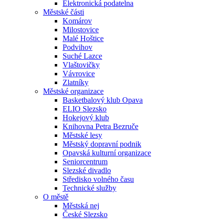
Elektronická podatelna
Městské části
Komárov
Milostovice
Malé Hoštice
Podvihov
Suché Lazce
Vlaštovičky
Vávrovice
Zlatníky
Městské organizace
Basketbalový klub Opava
ELIO Slezsko
Hokejový klub
Knihovna Petra Bezruče
Městské lesy
Městský dopravní podnik
Opavská kulturní organizace
Seniorcentrum
Slezské divadlo
Středisko volného času
Technické služby
O městě
Městská nej
České Slezsko