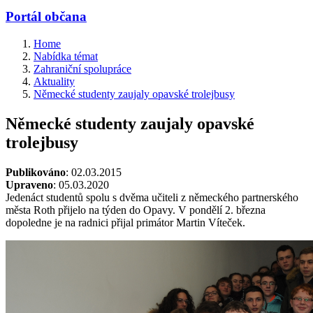
Portál občana
Home
Nabídka témat
Zahraniční spolupráce
Aktuality
Německé studenty zaujaly opavské trolejbusy
Německé studenty zaujaly opavské
trolejbusy
Publikováno
: 02.03.2015
Upraveno
: 05.03.2020
Jedenáct studentů spolu s dvěma učiteli z německého partnerského
města Roth přijelo na týden do Opavy. V pondělí 2. března
dopoledne je na radnici přijal primátor Martin Víteček.