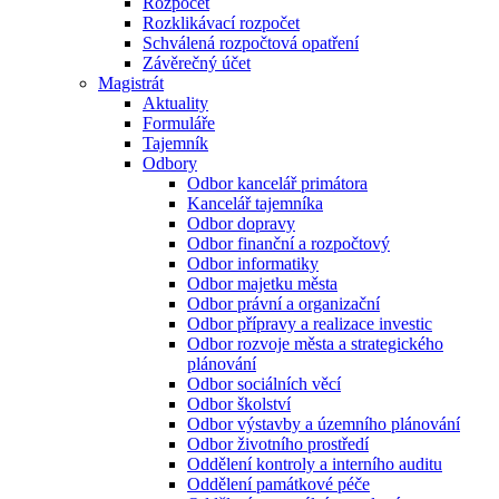
Rozpočet
Rozklikávací rozpočet
Schválená rozpočtová opatření
Závěrečný účet
Magistrát
Aktuality
Formuláře
Tajemník
Odbory
Odbor kancelář primátora
Kancelář tajemníka
Odbor dopravy
Odbor finanční a rozpočtový
Odbor informatiky
Odbor majetku města
Odbor právní a organizační
Odbor přípravy a realizace investic
Odbor rozvoje města a strategického
plánování
Odbor sociálních věcí
Odbor školství
Odbor výstavby a územního plánování
Odbor životního prostředí
Oddělení kontroly a interního auditu
Oddělení památkové péče