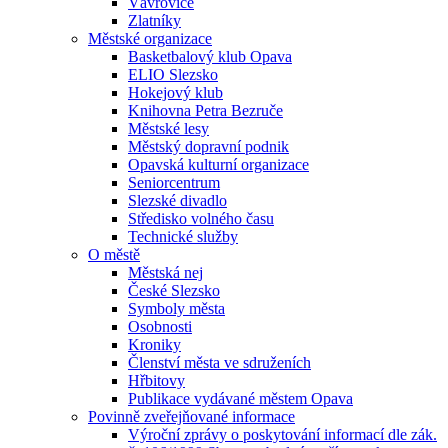
Vávrovice
Zlatníky
Městské organizace
Basketbalový klub Opava
ELIO Slezsko
Hokejový klub
Knihovna Petra Bezruče
Městské lesy
Městský dopravní podnik
Opavská kulturní organizace
Seniorcentrum
Slezské divadlo
Středisko volného času
Technické služby
O městě
Městská nej
České Slezsko
Symboly města
Osobnosti
Kroniky
Členství města ve sdruženích
Hřbitovy
Publikace vydávané městem Opava
Povinně zveřejňované informace
Výroční zprávy o poskytování informací dle zák.