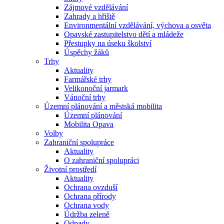
Zájmové vzdělávání
Zahrady a hřiště
Environmentální vzdělávání, výchova a osvěta
Opavské zastupitelstvo dětí a mládeže
Přestupky na úseku školství
Úspěchy žáků
Trhy
Aktuality
Farmářské trhy
Velikonoční jarmark
Vánoční trhy
Územní plánování a městská mobilita
Územní plánování
Mobilita Opava
Volby
Zahraniční spolupráce
Aktuality
O zahraniční spolupráci
Životní prostředí
Aktuality
Ochrana ovzduší
Ochrana přírody
Ochrana vody
Údržba zeleně
Odpady