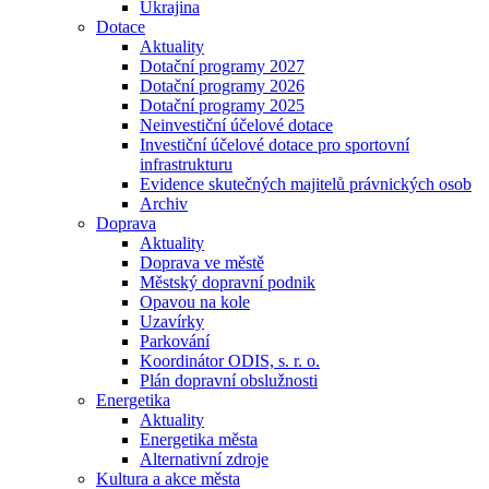
Ukrajina
Dotace
Aktuality
Dotační programy 2027
Dotační programy 2026
Dotační programy 2025
Neinvestiční účelové dotace
Investiční účelové dotace pro sportovní
infrastrukturu
Evidence skutečných majitelů právnických osob
Archiv
Doprava
Aktuality
Doprava ve městě
Městský dopravní podnik
Opavou na kole
Uzavírky
Parkování
Koordinátor ODIS, s. r. o.
Plán dopravní obslužnosti
Energetika
Aktuality
Energetika města
Alternativní zdroje
Kultura a akce města