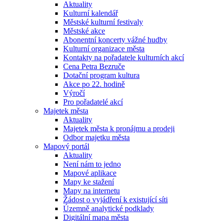
Aktuality
Kulturní kalendář
Městské kulturní festivaly
Městské akce
Abonentní koncerty vážné hudby
Kulturní organizace města
Kontakty na pořadatele kulturních akcí
Cena Petra Bezruče
Dotační program kultura
Akce po 22. hodině
Výročí
Pro pořadatelé akcí
Majetek města
Aktuality
Majetek města k pronájmu a prodeji
Odbor majetku města
Mapový portál
Aktuality
Není nám to jedno
Mapové aplikace
Mapy ke stažení
Mapy na internetu
Žádost o vyjádření k existující síti
Územně analytické podklady
Digitální mapa města