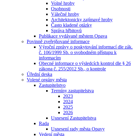
Volné hroby
Osobnosti
Válečné hroby
Architektonicky zajímavé hroby
Často kladené otázky
Správa hřbitovů
Publikace vydávané městem Opava
Povinně zveřejňované informace
Výroční zprávy o poskytování informací dle zák.
č. 106/1999 Sb. o svobodném přístupu k
informacím
Obecné informace o výsledcích kontrol dle § 26
zákona č. 255/2012 Sb., o kontrole
Úřední deska
Volené orgány města
Zastupitelstvo
Termíny zastupitelstva
2023
2024
2025
2026
Usnesení Zastupitelstva
Rada
Usnesení rady města Opavy
Vedení města