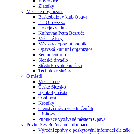
Vávrovice
Zlatníky
Městské organizace
Basketbalový klub Opava
ELIO Slezsko
Hokejový klub
Knihovna Petra Bezruče
Městské lesy
Městský dopravní podnik
Opavská kulturní organizace
Seniorcentrum
Slezské divadlo
Středisko volného času
Technické služby
O městě
Městská nej
České Slezsko
Symboly města
Osobnosti
Kroniky
Členství města ve sdruženích
Hřbitovy
Publikace vydávané městem Opava
Povinně zveřejňované informace
Výroční zprávy o poskytování informací dle zák.