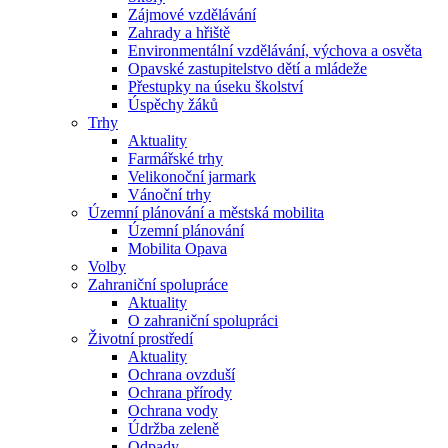
Zájmové vzdělávání
Zahrady a hřiště
Environmentální vzdělávání, výchova a osvěta
Opavské zastupitelstvo dětí a mládeže
Přestupky na úseku školství
Úspěchy žáků
Trhy
Aktuality
Farmářské trhy
Velikonoční jarmark
Vánoční trhy
Územní plánování a městská mobilita
Územní plánování
Mobilita Opava
Volby
Zahraniční spolupráce
Aktuality
O zahraniční spolupráci
Životní prostředí
Aktuality
Ochrana ovzduší
Ochrana přírody
Ochrana vody
Údržba zeleně
Odpady