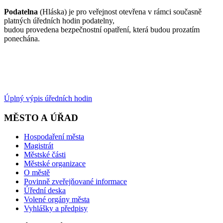
Podatelna
(Hláska) je pro veřejnost otevřena v rámci současně
platných úředních hodin podatelny,
budou provedena bezpečnostní opatření, která budou prozatím
ponechána.
Úplný výpis úředních hodin
MĚSTO A ÚŘAD
Hospodaření města
Magistrát
Městské části
Městské organizace
O městě
Povinně zveřejňované informace
Úřední deska
Volené orgány města
Vyhlášky a předpisy