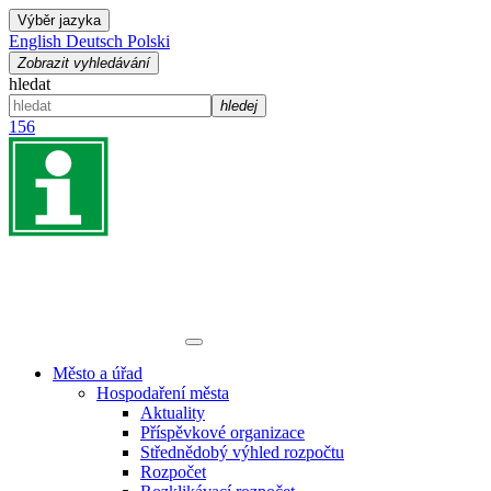
Výběr jazyka
English
Deutsch
Polski
Zobrazit vyhledávání
hledat
hledej
156
Město a úřad
Hospodaření města
Aktuality
Příspěvkové organizace
Střednědobý výhled rozpočtu
Rozpočet