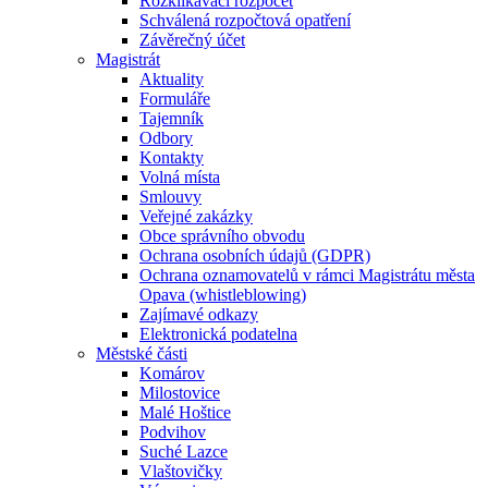
Rozklikávací rozpočet
Schválená rozpočtová opatření
Závěrečný účet
Magistrát
Aktuality
Formuláře
Tajemník
Odbory
Kontakty
Volná místa
Smlouvy
Veřejné zakázky
Obce správního obvodu
Ochrana osobních údajů (GDPR)
Ochrana oznamovatelů v rámci Magistrátu města
Opava (whistleblowing)
Zajímavé odkazy
Elektronická podatelna
Městské části
Komárov
Milostovice
Malé Hoštice
Podvihov
Suché Lazce
Vlaštovičky