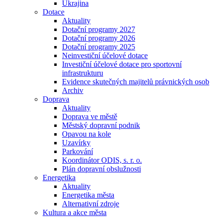
Ukrajina
Dotace
Aktuality
Dotační programy 2027
Dotační programy 2026
Dotační programy 2025
Neinvestiční účelové dotace
Investiční účelové dotace pro sportovní
infrastrukturu
Evidence skutečných majitelů právnických osob
Archiv
Doprava
Aktuality
Doprava ve městě
Městský dopravní podnik
Opavou na kole
Uzavírky
Parkování
Koordinátor ODIS, s. r. o.
Plán dopravní obslužnosti
Energetika
Aktuality
Energetika města
Alternativní zdroje
Kultura a akce města