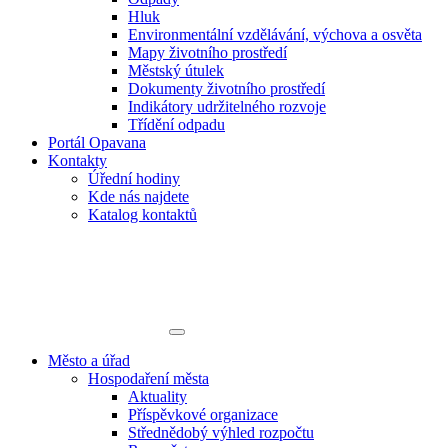
Hluk
Environmentální vzdělávání, výchova a osvěta
Mapy životního prostředí
Městský útulek
Dokumenty životního prostředí
Indikátory udržitelného rozvoje
Třídění odpadu
Portál Opavana
Kontakty
Úřední hodiny
Kde nás najdete
Katalog kontaktů
Město a úřad
Hospodaření města
Aktuality
Příspěvkové organizace
Střednědobý výhled rozpočtu