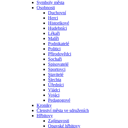
Symboly města
Osobnosti
Duchovní
Herci
Historikové
Hudebníci
Lékaři
Malíři
Podnikatelé
Politici
Přírodovědci
Sochaři
Spisovatelé
Sportovci
Stavitelé
Šlechta
Úředníci
Vládci
Vojáci
Pedagogové
Kroniky
Členství města ve sdruženích
Hřbitovy
Zajímavosti
Opavské hřbitovy