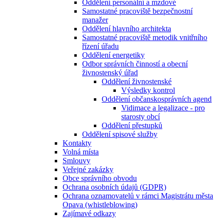
Oddělení personální a mzdové
Samostatné pracoviště bezpečnostní
manažer
Oddělení hlavního architekta
Samostatné pracoviště metodik vnitřního
řízení úřadu
Oddělení energetiky
Odbor správních činností a obecní
živnostenský úřad
Oddělení živnostenské
Výsledky kontrol
Oddělení občanskosprávních agend
Vidimace a legalizace - pro
starosty obcí
Oddělení přestupků
Oddělení spisové služby
Kontakty
Volná místa
Smlouvy
Veřejné zakázky
Obce správního obvodu
Ochrana osobních údajů (GDPR)
Ochrana oznamovatelů v rámci Magistrátu města
Opava (whistleblowing)
Zajímavé odkazy