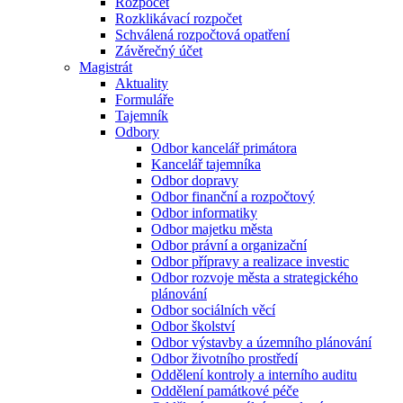
Rozpočet
Rozklikávací rozpočet
Schválená rozpočtová opatření
Závěrečný účet
Magistrát
Aktuality
Formuláře
Tajemník
Odbory
Odbor kancelář primátora
Kancelář tajemníka
Odbor dopravy
Odbor finanční a rozpočtový
Odbor informatiky
Odbor majetku města
Odbor právní a organizační
Odbor přípravy a realizace investic
Odbor rozvoje města a strategického
plánování
Odbor sociálních věcí
Odbor školství
Odbor výstavby a územního plánování
Odbor životního prostředí
Oddělení kontroly a interního auditu
Oddělení památkové péče