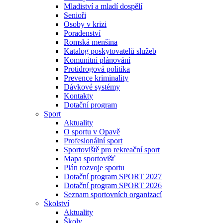
Mladiství a mladí dospělí
Senioři
Osoby v krizi
Poradenství
Romská menšina
Katalog poskytovatelů služeb
Komunitní plánování
Protidrogová politika
Prevence kriminality
Dávkové systémy
Kontakty
Dotační program
Sport
Aktuality
O sportu v Opavě
Profesionální sport
Sportoviště pro rekreační sport
Mapa sportovišť
Plán rozvoje sportu
Dotační program SPORT 2027
Dotační program SPORT 2026
Seznam sportovních organizací
Školství
Aktuality
Školy