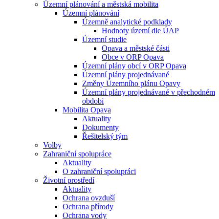
Územní plánování a městská mobilita
Územní plánování
Územně analytické podklady
Hodnoty území dle ÚAP
Územní studie
Opava a městské části
Obce v ORP Opava
Územní plány obcí v ORP Opava
Územní plány projednávané
Změny Územního plánu Opavy
Územní plány projednávané v přechodném
období
Mobilita Opava
Aktuality
Dokumenty
Řešitelský tým
Volby
Zahraniční spolupráce
Aktuality
O zahraniční spolupráci
Životní prostředí
Aktuality
Ochrana ovzduší
Ochrana přírody
Ochrana vody