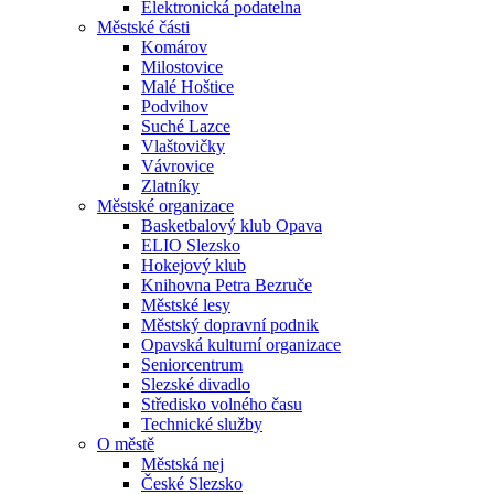
Elektronická podatelna
Městské části
Komárov
Milostovice
Malé Hoštice
Podvihov
Suché Lazce
Vlaštovičky
Vávrovice
Zlatníky
Městské organizace
Basketbalový klub Opava
ELIO Slezsko
Hokejový klub
Knihovna Petra Bezruče
Městské lesy
Městský dopravní podnik
Opavská kulturní organizace
Seniorcentrum
Slezské divadlo
Středisko volného času
Technické služby
O městě
Městská nej
České Slezsko