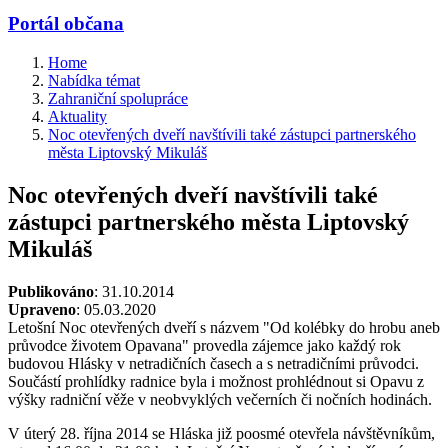
Portál občana
Home
Nabídka témat
Zahraniční spolupráce
Aktuality
Noc otevřených dveří navštívili také zástupci partnerského
města Liptovský Mikuláš
Noc otevřených dveří navštívili také
zástupci partnerského města Liptovský
Mikuláš
Publikováno
: 31.10.2014
Upraveno
: 05.03.2020
Letošní Noc otevřených dveří s názvem "Od kolébky do hrobu aneb
průvodce životem Opavana" provedla zájemce jako každý rok
budovou Hlásky v netradičních časech a s netradičními průvodci.
Součástí prohlídky radnice byla i možnost prohlédnout si Opavu z
výšky radniční věže v neobvyklých večerních či nočních hodinách.
V úterý 28. října 2014 se Hláska již poosmé otevřela návštěvníkům,