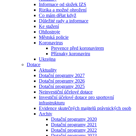
Informace od složek IZS
Rizika a možné ohrožení
Co mám dělat když
Důležité rady a informace
Ke stažení
Ohňostroje
Městská policie
Koronavirus
Prevence před koronavirem
Příznaky koronaviru
Ukrajina
Dotace
Aktuality
Dotační programy 2027
Dotační programy 2026
Dotační programy 2025
Neinvestiční účelové dotace
Investiční účelové dotace pro sportovní
infrastrukturu
Evidence skutečných majitelů právnických osob
Archiv
Dotační programy 2020
Dotační programy 2021
Dotační programy 2022
Dotační programy 2023