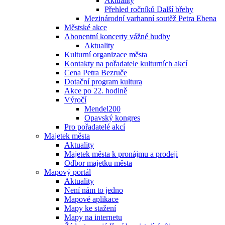
Aktuality
Přehled ročníků Další břehy
Mezinárodní varhanní soutěž Petra Ebena
Městské akce
Abonentní koncerty vážné hudby
Aktuality
Kulturní organizace města
Kontakty na pořadatele kulturních akcí
Cena Petra Bezruče
Dotační program kultura
Akce po 22. hodině
Výročí
Mendel200
Opavský kongres
Pro pořadatelé akcí
Majetek města
Aktuality
Majetek města k pronájmu a prodeji
Odbor majetku města
Mapový portál
Aktuality
Není nám to jedno
Mapové aplikace
Mapy ke stažení
Mapy na internetu