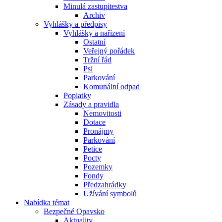
Minulá zastupitestva
Archiv
Vyhlášky a předpisy
Vyhlášky a nařízení
Ostatní
Veřejný pořádek
Tržní řád
Psi
Parkování
Komunální odpad
Poplatky
Zásady a pravidla
Nemovitosti
Dotace
Pronájmy
Parkování
Petice
Pocty
Pozemky
Fondy
Předzahrádky
Užívání symbolů
Nabídka témat
Bezpečné Opavsko
Aktuality