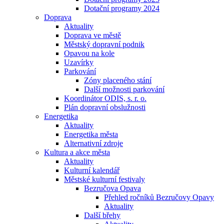
Dotační programy 2024
Doprava
Aktuality
Doprava ve městě
Městský dopravní podnik
Opavou na kole
Uzavírky
Parkování
Zóny placeného stání
Další možnosti parkování
Koordinátor ODIS, s. r. o.
Plán dopravní obslužnosti
Energetika
Aktuality
Energetika města
Alternativní zdroje
Kultura a akce města
Aktuality
Kulturní kalendář
Městské kulturní festivaly
Bezručova Opava
Přehled ročníků Bezručovy Opavy
Aktuality
Další břehy