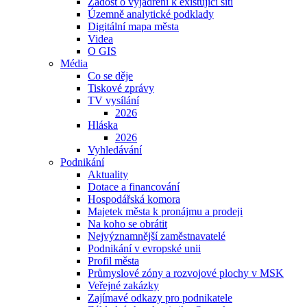
Žádost o vyjádření k existující síti
Územně analytické podklady
Digitální mapa města
Videa
O GIS
Média
Co se děje
Tiskové zprávy
TV vysílání
2026
Hláska
2026
Vyhledávání
Podnikání
Aktuality
Dotace a financování
Hospodářská komora
Majetek města k pronájmu a prodeji
Na koho se obrátit
Nejvýznamnější zaměstnavatelé
Podnikání v evropské unii
Profil města
Průmyslové zóny a rozvojové plochy v MSK
Veřejné zakázky
Zajímavé odkazy pro podnikatele