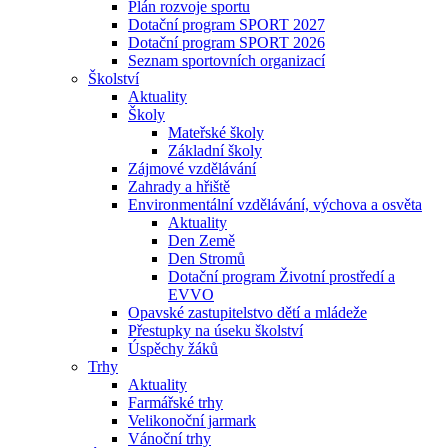
Plán rozvoje sportu
Dotační program SPORT 2027
Dotační program SPORT 2026
Seznam sportovních organizací
Školství
Aktuality
Školy
Mateřské školy
Základní školy
Zájmové vzdělávání
Zahrady a hřiště
Environmentální vzdělávání, výchova a osvěta
Aktuality
Den Země
Den Stromů
Dotační program Životní prostředí a
EVVO
Opavské zastupitelstvo dětí a mládeže
Přestupky na úseku školství
Úspěchy žáků
Trhy
Aktuality
Farmářské trhy
Velikonoční jarmark
Vánoční trhy