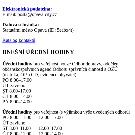
Elektronická podatelna
:
E-mail: posta@opava-city.cz
Datová schránka:
Statutární město Opava (ID: 5eabx4t)
Katalog kontaktů
DNEŠNÍ ÚŘEDNÍ HODINY
Úřední hodiny
pro veřejnost pouze Odbor dopravy, oddělení
občanskosprávních agend Odboru správních činností a OŽÚ
(matrika, OP a CD, evidence obyvatel)
PO 8.00–17.00
ÚT zavřeno
ST 8.00–17.00
ČT 8.00–14.00
PÁ 8.00–14.00
Úřední hodiny
pro veřejnost (s výjimkou výše uvedených odborů)
PO 8.00–11.00 12.00–17.00
ÚT zavřeno
ST 8.00–11.00 12.00–17.00
ČT 8.00–11.00 12.00–14.00