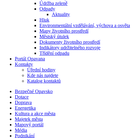
Údržba zeleně
Odpady
Aktuality
Hluk
Environmentální vzdělávání, výchova a osvěta
Mapy životního prostředí
Městský útulek
Dokumenty životního prostředí
Indikátory udržitelného rozvoje
Třídění odpadu
Portál Opavana
Kontakty
Úřední hodiny
Kde nás najdete
Katalog kontaktů
Bezpečné Opavsko
Dotace
Doprava
Energetika
Kultura a akce města
Majetek města
Mapový portál
Média
Podnikání