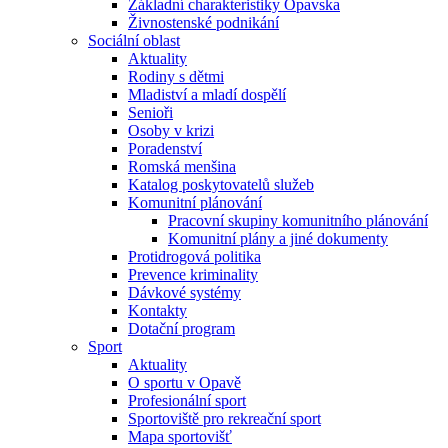
Základní charakteristiky Opavska
Živnostenské podnikání
Sociální oblast
Aktuality
Rodiny s dětmi
Mladiství a mladí dospělí
Senioři
Osoby v krizi
Poradenství
Romská menšina
Katalog poskytovatelů služeb
Komunitní plánování
Pracovní skupiny komunitního plánování
Komunitní plány a jiné dokumenty
Protidrogová politika
Prevence kriminality
Dávkové systémy
Kontakty
Dotační program
Sport
Aktuality
O sportu v Opavě
Profesionální sport
Sportoviště pro rekreační sport
Mapa sportovišť