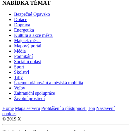
NABÍDKA TÉMAT
Bezpečné Opavsko
Dotace
Doprava
Energetika
Kultura a akce města
Majetek města
Mapový portál
Média
Podnikání
Sociální oblast
Sport
Školství
Trhy
Územní plánování a městská mobilita
Volby
Zahraniční spolupráce
Životní prostředí
Home
Mapa serveru
Prohlášení o přístupnosti
Top
Nastavení
cookies
© 2019
X