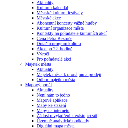
Aktuality
Kulturní kalendář
Městské kulturní festivaly
Městské akce
Abonentní koncerty vážné hudby
Kulturní organizace města
Kontakty na pořadatele kulturních akcí
Cena Petra Bezruče
Dotační program kultura
Akce po 22. hodině
Výročí
Pro pořadatelé akcí
Majetek města
Aktuality
Majetek města k pronájmu a prodeji
Odbor majetku města
Mapový portál
Aktuality
Není nám to jedno
Mapové aplikace
Mapy ke stažení
Mapy na internetu
Žádost o vyjádření k existující síti
Územně analytické podklady
Digitální mapa města