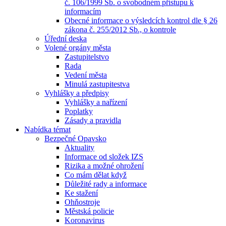
č. 106/1999 Sb. o svobodném přístupu k
informacím
Obecné informace o výsledcích kontrol dle § 26
zákona č. 255/2012 Sb., o kontrole
Úřední deska
Volené orgány města
Zastupitelstvo
Rada
Vedení města
Minulá zastupitestva
Vyhlášky a předpisy
Vyhlášky a nařízení
Poplatky
Zásady a pravidla
Nabídka témat
Bezpečné Opavsko
Aktuality
Informace od složek IZS
Rizika a možné ohrožení
Co mám dělat když
Důležité rady a informace
Ke stažení
Ohňostroje
Městská policie
Koronavirus