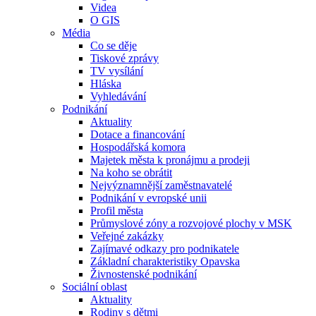
Videa
O GIS
Média
Co se děje
Tiskové zprávy
TV vysílání
Hláska
Vyhledávání
Podnikání
Aktuality
Dotace a financování
Hospodářská komora
Majetek města k pronájmu a prodeji
Na koho se obrátit
Nejvýznamnější zaměstnavatelé
Podnikání v evropské unii
Profil města
Průmyslové zóny a rozvojové plochy v MSK
Veřejné zakázky
Zajímavé odkazy pro podnikatele
Základní charakteristiky Opavska
Živnostenské podnikání
Sociální oblast
Aktuality
Rodiny s dětmi