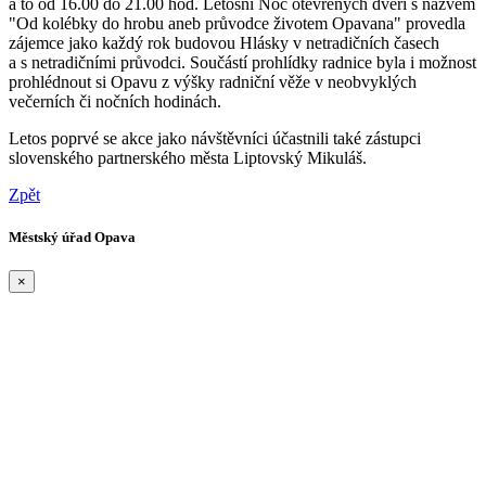
a to od 16.00 do 21.00 hod. Letošní Noc otevřených dveří s názvem
"Od kolébky do hrobu aneb průvodce životem Opavana" provedla
zájemce jako každý rok budovou Hlásky v netradičních časech
a s netradičními průvodci. Součástí prohlídky radnice byla i možnost
prohlédnout si Opavu z výšky radniční věže v neobvyklých
večerních či nočních hodinách.
Letos poprvé se akce jako návštěvníci účastnili také zástupci
slovenského partnerského města Liptovský Mikuláš.
Zpět
Městský úřad Opava
×