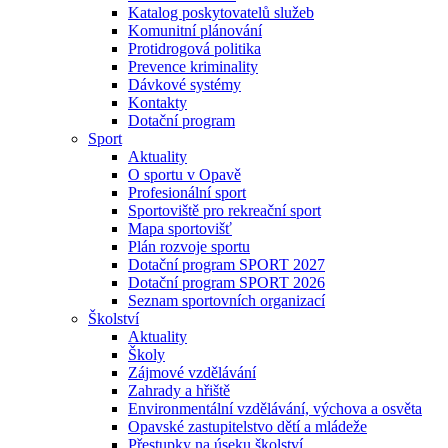
Katalog poskytovatelů služeb
Komunitní plánování
Protidrogová politika
Prevence kriminality
Dávkové systémy
Kontakty
Dotační program
Sport
Aktuality
O sportu v Opavě
Profesionální sport
Sportoviště pro rekreační sport
Mapa sportovišť
Plán rozvoje sportu
Dotační program SPORT 2027
Dotační program SPORT 2026
Seznam sportovních organizací
Školství
Aktuality
Školy
Zájmové vzdělávání
Zahrady a hřiště
Environmentální vzdělávání, výchova a osvěta
Opavské zastupitelstvo dětí a mládeže
Přestupky na úseku školství