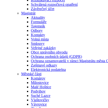
Rozklikávací rozpočet
Schválená rozpočtová opatření
Závěrečný účet
Magistrát
Aktuality
Formuláře
Tajemník
Odbory
Kontakty
Volná místa
Smlouvy
Veřejné zakázky
Obce správního obvodu
Ochrana osobních údajů (GDPR)
Ochrana oznamovatelů v rámci Magistrátu města 
Zajímavé odkazy
Elektronická podatelna
Městské části
Komárov
Milostovice
Malé Hoštice
Podvihov
Suché Lazce
Vlaštovičky
Vávrovice