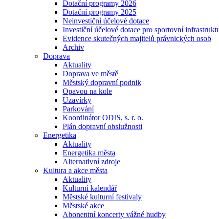
Dotační programy 2026
Dotační programy 2025
Neinvestiční účelové dotace
Investiční účelové dotace pro sportovní infrastrukt
Evidence skutečných majitelů právnických osob
Archiv
Doprava
Aktuality
Doprava ve městě
Městský dopravní podnik
Opavou na kole
Uzavírky
Parkování
Koordinátor ODIS, s. r. o.
Plán dopravní obslužnosti
Energetika
Aktuality
Energetika města
Alternativní zdroje
Kultura a akce města
Aktuality
Kulturní kalendář
Městské kulturní festivaly
Městské akce
Abonentní koncerty vážné hudby