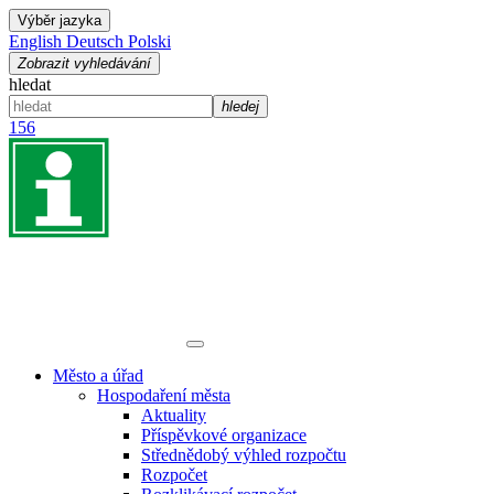
Výběr jazyka
English
Deutsch
Polski
Zobrazit vyhledávání
hledat
hledej
156
Město a úřad
Hospodaření města
Aktuality
Příspěvkové organizace
Střednědobý výhled rozpočtu
Rozpočet