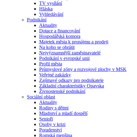
TV vysílání
Hláska
Vyhledávání
Podnikání
Aktuality
Dotace a financování
Hospodářská komora
Majetek města k pronájmu a prodeji
Na koho se obrátit
Nejvýznamnější zaměstnavatelé
Podnikání v evropské unii
Profil města
Průmyslové zóny a rozvojové plochy v MSK
Veřejné zakázky
Zajímavé odkazy pro podnikatele
Základní charakteristiky Opavska
Živnostenské podnikání
Sociální oblast
Aktuality
Rodiny s dětmi
Mladiství a mladí dospělí
Senioři
Osoby v krizi
Poradenství
Romská menšina