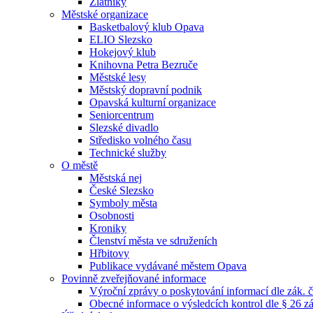
Zlatníky
Městské organizace
Basketbalový klub Opava
ELIO Slezsko
Hokejový klub
Knihovna Petra Bezruče
Městské lesy
Městský dopravní podnik
Opavská kulturní organizace
Seniorcentrum
Slezské divadlo
Středisko volného času
Technické služby
O městě
Městská nej
České Slezsko
Symboly města
Osobnosti
Kroniky
Členství města ve sdruženích
Hřbitovy
Publikace vydávané městem Opava
Povinně zveřejňované informace
Výroční zprávy o poskytování informací dle zák. 
Obecné informace o výsledcích kontrol dle § 26 zá