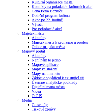
Kulturní organizace města
Kontakty na pořadatele kulturních akcí
Cena Petra Bezruče
Dotační program kultura
Akce po 22. hodině
Výročí
Pro pořadatelé akcí
Majetek města
Aktuality
Majetek města k pronájmu a prodeji
Odbor majetku města
Mapový portál
Aktuality
Není nám to jedno
Mapové aplikace
Mapy ke stažení
Mapy na internetu
Žádost o vyjádření k existující síti
Územně analytické podklady
Digitální mapa města
Videa
O GIS
Média
Co se děje
Tiskové zprávy