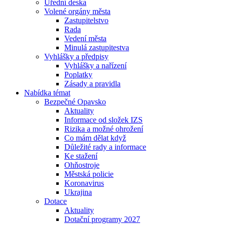
Úřední deska
Volené orgány města
Zastupitelstvo
Rada
Vedení města
Minulá zastupitestva
Vyhlášky a předpisy
Vyhlášky a nařízení
Poplatky
Zásady a pravidla
Nabídka témat
Bezpečné Opavsko
Aktuality
Informace od složek IZS
Rizika a možné ohrožení
Co mám dělat když
Důležité rady a informace
Ke stažení
Ohňostroje
Městská policie
Koronavirus
Ukrajina
Dotace
Aktuality
Dotační programy 2027