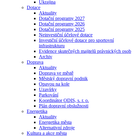
Ukrajina
Dotace
Aktuality
Dotační programy 2027
Dotační programy 2026
Dotační programy 2025
Neinvestiční účelové dotace
Investiční účelové dotace pro sportovní
infrastrukturu
Evidence skutečných majitelů právnických osob
Archiv
Doprava
Aktuality
Doprava ve městě
Městský dopravní podnik
Opavou na kole
Uzavírky
Parkování
Koordinátor ODIS, s. r. o.
Plán dopravní obslužnosti
Energetika
Aktuality
Energetika města
Alternativní zdroje
Kultura a akce města