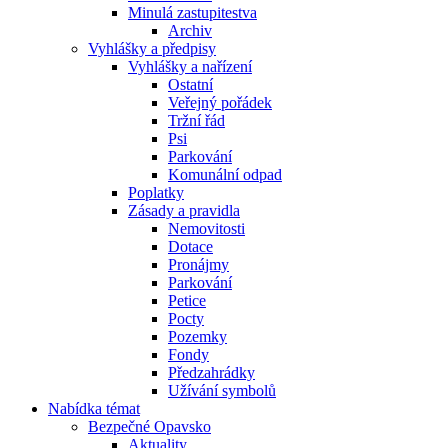
Minulá zastupitestva
Archiv
Vyhlášky a předpisy
Vyhlášky a nařízení
Ostatní
Veřejný pořádek
Tržní řád
Psi
Parkování
Komunální odpad
Poplatky
Zásady a pravidla
Nemovitosti
Dotace
Pronájmy
Parkování
Petice
Pocty
Pozemky
Fondy
Předzahrádky
Užívání symbolů
Nabídka témat
Bezpečné Opavsko
Aktuality