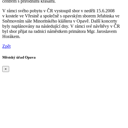
centrem s přírodními krásami.
V rámci svého pobytu v ČR vystoupil sbor v neděli 15.6.2008
v kostele ve Vřesině a společně s opavským sborem Jeřabinka ve
Sněmovním sále Minoritského kláštera v Opavě. Další koncerty
byly naplánovány na následující dny. V rámci své návštěvy v ČR
byl sbor přijat na radnici náměstkem primátora Mgr. Jaroslavem
Horákem.
Zpět
Městský úřad Opava
×