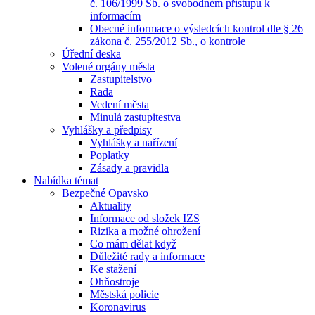
č. 106/1999 Sb. o svobodném přístupu k
informacím
Obecné informace o výsledcích kontrol dle § 26
zákona č. 255/2012 Sb., o kontrole
Úřední deska
Volené orgány města
Zastupitelstvo
Rada
Vedení města
Minulá zastupitestva
Vyhlášky a předpisy
Vyhlášky a nařízení
Poplatky
Zásady a pravidla
Nabídka témat
Bezpečné Opavsko
Aktuality
Informace od složek IZS
Rizika a možné ohrožení
Co mám dělat když
Důležité rady a informace
Ke stažení
Ohňostroje
Městská policie
Koronavirus