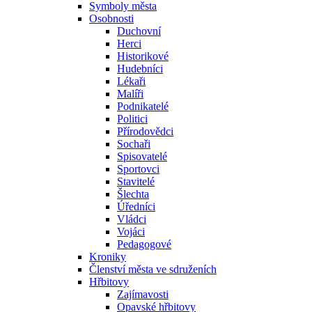
Symboly města
Osobnosti
Duchovní
Herci
Historikové
Hudebníci
Lékaři
Malíři
Podnikatelé
Politici
Přírodovědci
Sochaři
Spisovatelé
Sportovci
Stavitelé
Šlechta
Úředníci
Vládci
Vojáci
Pedagogové
Kroniky
Členství města ve sdruženích
Hřbitovy
Zajímavosti
Opavské hřbitovy