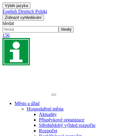
Výběr jazyka
English
Deutsch
Polski
Zobrazit vyhledávání
hledat
hledej
156
Město a úřad
Hospodaření města
Aktuality
Příspěvkové organizace
Střednědobý výhled rozpočtu
Rozpočet