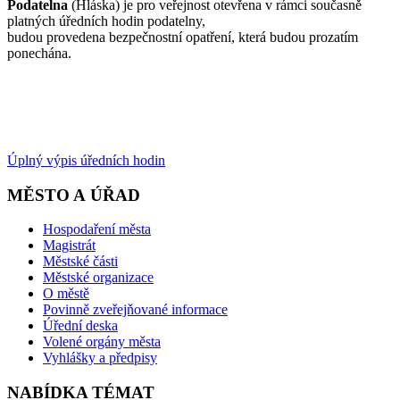
Podatelna
(Hláska) je pro veřejnost otevřena v rámci současně
platných úředních hodin podatelny,
budou provedena bezpečnostní opatření, která budou prozatím
ponechána.
Úplný výpis úředních hodin
MĚSTO A ÚŘAD
Hospodaření města
Magistrát
Městské části
Městské organizace
O městě
Povinně zveřejňované informace
Úřední deska
Volené orgány města
Vyhlášky a předpisy
NABÍDKA TÉMAT