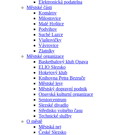
Elektronická podatelna
Městské části
Komárov
Milostovice
Malé Hoštice
Podvihov
Suché Lazce
Vlaštovičky
Vávrovice
Zlatníky
Městské organizace
Basketbalový klub Opava
ELIO Slezsko
Hokejový klub
Knihovna Petra Bezruče
Městské lesy
Městský dopravní podnik
Opavská kulturní organizace
Seniorcentrum
Slezské divadlo
Středisko volného času
Technické služby
O městě
Městská nej
České Slezsko