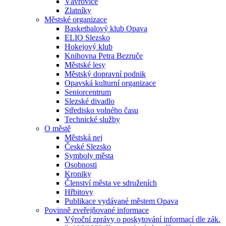
Vávrovice
Zlatníky
Městské organizace
Basketbalový klub Opava
ELIO Slezsko
Hokejový klub
Knihovna Petra Bezruče
Městské lesy
Městský dopravní podnik
Opavská kulturní organizace
Seniorcentrum
Slezské divadlo
Středisko volného času
Technické služby
O městě
Městská nej
České Slezsko
Symboly města
Osobnosti
Kroniky
Členství města ve sdruženích
Hřbitovy
Publikace vydávané městem Opava
Povinně zveřejňované informace
Výroční zprávy o poskytování informací dle zák.