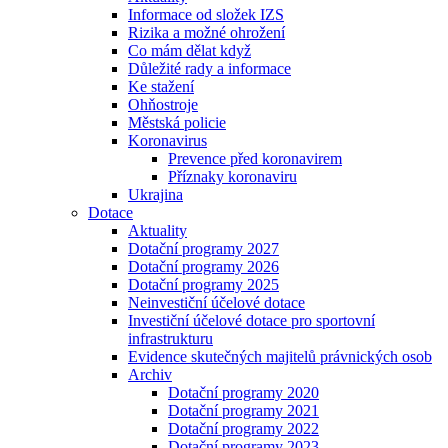
Informace od složek IZS
Rizika a možné ohrožení
Co mám dělat když
Důležité rady a informace
Ke stažení
Ohňostroje
Městská policie
Koronavirus
Prevence před koronavirem
Příznaky koronaviru
Ukrajina
Dotace
Aktuality
Dotační programy 2027
Dotační programy 2026
Dotační programy 2025
Neinvestiční účelové dotace
Investiční účelové dotace pro sportovní
infrastrukturu
Evidence skutečných majitelů právnických osob
Archiv
Dotační programy 2020
Dotační programy 2021
Dotační programy 2022
Dotační programy 2023