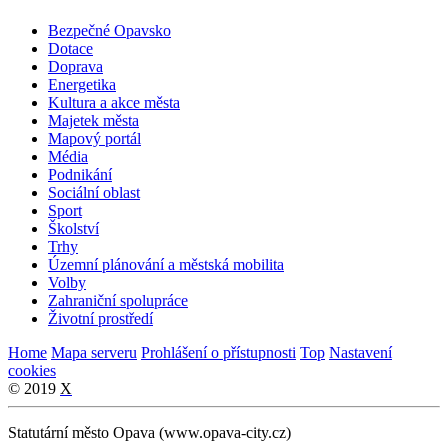
Bezpečné Opavsko
Dotace
Doprava
Energetika
Kultura a akce města
Majetek města
Mapový portál
Média
Podnikání
Sociální oblast
Sport
Školství
Trhy
Územní plánování a městská mobilita
Volby
Zahraniční spolupráce
Životní prostředí
Home
Mapa serveru
Prohlášení o přístupnosti
Top
Nastavení
cookies
© 2019
X
Statutární město Opava (www.opava-city.cz)