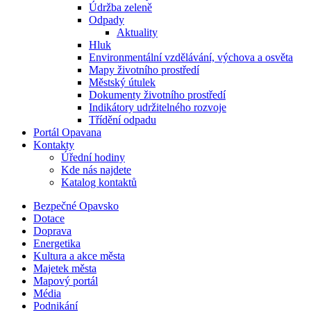
Údržba zeleně
Odpady
Aktuality
Hluk
Environmentální vzdělávání, výchova a osvěta
Mapy životního prostředí
Městský útulek
Dokumenty životního prostředí
Indikátory udržitelného rozvoje
Třídění odpadu
Portál Opavana
Kontakty
Úřední hodiny
Kde nás najdete
Katalog kontaktů
Bezpečné Opavsko
Dotace
Doprava
Energetika
Kultura a akce města
Majetek města
Mapový portál
Média
Podnikání