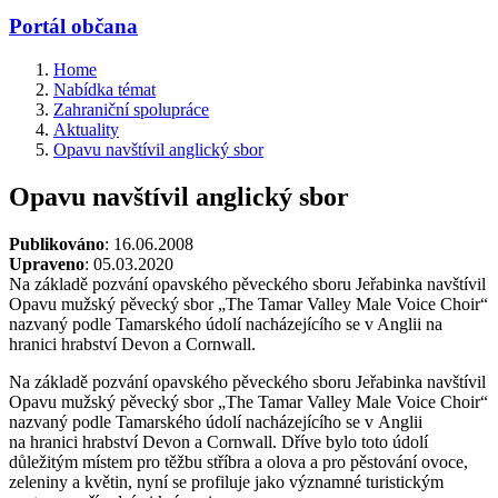
Portál občana
Home
Nabídka témat
Zahraniční spolupráce
Aktuality
Opavu navštívil anglický sbor
Opavu navštívil anglický sbor
Publikováno
: 16.06.2008
Upraveno
: 05.03.2020
Na základě pozvání opavského pěveckého sboru Jeřabinka navštívil
Opavu mužský pěvecký sbor „The Tamar Valley Male Voice Choir“
nazvaný podle Tamarského údolí nacházejícího se v Anglii na
hranici hrabství Devon a Cornwall.
Na základě pozvání opavského pěveckého sboru Jeřabinka navštívil
Opavu mužský pěvecký sbor „The Tamar Valley Male Voice Choir“
nazvaný podle Tamarského údolí nacházejícího se v Anglii
na hranici hrabství Devon a Cornwall. Dříve bylo toto údolí
důležitým místem pro těžbu stříbra a olova a pro pěstování ovoce,
zeleniny a květin, nyní se profiluje jako významné turistickým