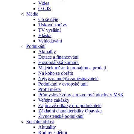
Videa
O GIS
Média
Co se děje
Tiskové zprávy
TV vysílání
Hláska
Vyhledávání
Podnikání
Aktuality
Dotace a financování
Hospodářská komora
Majetek města k pronájmu a prodeji
Na koho se obrátit
Nejvýznamnější zaměstnavatelé
Podnikání v evropské unii
Profil města
Průmyslové zóny a rozvojové plochy v MSK
Veřejné zakázky
Zajímavé odkazy pro podnikatele
Základní charakteristiky Opavska
Živnostenské podnikání
Sociální oblast
Aktuality
Rodiny s dětmi