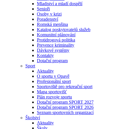
Mladiství a mladí dospělí
Senioři
Osoby v krizi
Poradenství
Romská menšina
Katalog poskytovatelů služeb
Komunitní plánování
Protidrogová politika
Prevence kriminality
Dávkové systémy
Kontakty
Dotační program
Sport
Aktuality
O sportu v Opavě
Profesionální sport
Sportoviště pro rekreační sport
Mapa sportovišť
Plán rozvoje sportu
Dotační program SPORT 2027
Dotační program SPORT 2026
Seznam sportovních organizací
Školství
Aktuality
Školy