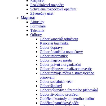
Rozpočet
Rozklikávací rozpočet
Schválená rozpočtová opatření
Závěrečný účet
Magistrát
Aktuality
Formuláře
Tajemník
Odbory
Odbor kancelář primátora
Kancelář tajemníka
Odbor dopravy
Odbor finanční a rozpočtový
Odbor informatiky
Odbor majetku města
Odbor právní a organizační
Odbor přípravy a realizace investic
Odbor rozvoje města a strategického
plánování
Odbor sociálních věcí
Odbor školství
Odbor výstavby a územního plánování
Odbor životního prostředí
Oddělení kontroly a interního auditu
Oddělení památkové péče