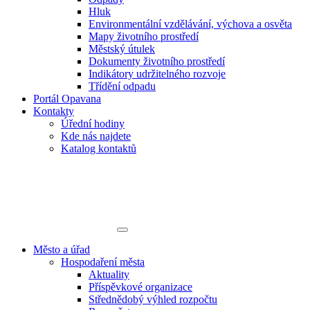
Hluk
Environmentální vzdělávání, výchova a osvěta
Mapy životního prostředí
Městský útulek
Dokumenty životního prostředí
Indikátory udržitelného rozvoje
Třídění odpadu
Portál Opavana
Kontakty
Úřední hodiny
Kde nás najdete
Katalog kontaktů
Město a úřad
Hospodaření města
Aktuality
Příspěvkové organizace
Střednědobý výhled rozpočtu