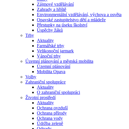
Zájmové vzdělávání
Zahrady a hřiště
Environmentální vzdělávání, výchova a osvěta
Opavské zastupitelstvo dětí a mládeže
Přestupky na úseku školství
Úspěchy žáků
Trhy
Aktuality
Farmářské trhy
Velikonoční jarmark
Vánoční trhy
Územní plánování a městská mobilita
Územní plánování
Mobilita Opava
Volby
Zahraniční spolupráce
Aktuality
O zahraniční spolupráci
Životní prostředí
Aktuality
Ochrana ovzduší
Ochrana přírody
Ochrana vody
Údržba zeleně
Odpady