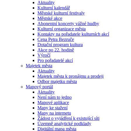
Aktuality
Kulturní kalendář
Městské kulturní festivaly
Městské akce
Abonentní koncerty vážné hudby
Kulturní organizace města
Kontakty na pořadatele kulturních akcí
Cena Petra Bezruče
Dotační program kultura
Akce po 22. hodině
Výročí
Pro pořadatelé akcí
Majetek města
Aktuality
Majetek města k pronájmu a prodeji
Odbor majetku města
Mapový portál
Aktuality
Není nám to jedno
Mapové aplikace
Mapy ke stažení
Mapy na internetu
Žádost o vyjádření k existující síti
Územně analytické podklady
Digitální mapa města