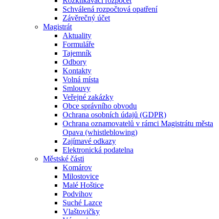
Rozklikávací rozpočet
Schválená rozpočtová opatření
Závěrečný účet
Magistrát
Aktuality
Formuláře
Tajemník
Odbory
Kontakty
Volná místa
Smlouvy
Veřejné zakázky
Obce správního obvodu
Ochrana osobních údajů (GDPR)
Ochrana oznamovatelů v rámci Magistrátu města
Opava (whistleblowing)
Zajímavé odkazy
Elektronická podatelna
Městské části
Komárov
Milostovice
Malé Hoštice
Podvihov
Suché Lazce
Vlaštovičky