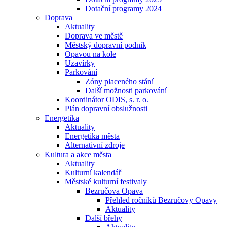
Dotační programy 2024
Doprava
Aktuality
Doprava ve městě
Městský dopravní podnik
Opavou na kole
Uzavírky
Parkování
Zóny placeného stání
Další možnosti parkování
Koordinátor ODIS, s. r. o.
Plán dopravní obslužnosti
Energetika
Aktuality
Energetika města
Alternativní zdroje
Kultura a akce města
Aktuality
Kulturní kalendář
Městské kulturní festivaly
Bezručova Opava
Přehled ročníků Bezručovy Opavy
Aktuality
Další břehy