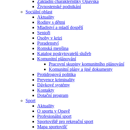
Základní charakteristiky Opavska
Živnostenské podnikání
Sociální oblast
Aktuality
Rodiny s dětmi
Mladiství a mladí dospělí
Senioři
Osoby v krizi
Poradenství
Romská menšina
Katalog poskytovatelů služeb
Komunitní plánování
Pracovní skupiny komunitního plánování
Komunitní plány a jiné dokumenty
Protidrogová politika
Prevence kriminality
Dávkové systémy
Kontakty
Dotační program
Sport
Aktuality
O sportu v Opavě
Profesionální sport
Sportoviště pro rekreační sport
Mapa sportovišť