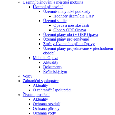
Územní plánování a městská mobilita
Územní plánování
Územně analytické podklady
Hodnoty území dle ÚAP
Územní studie
Opava a městské části
Obce v ORP Opava
Územní plány obcí v ORP Opava
Územní plány projednávané
Změny Územního plánu Opavy
Územní plány projednávané v přechodném
období
Mobilita Opava
Aktuality
Dokumenty
Řešitelský tým
Volby
Zahraniční spolupráce
Aktuality
O zahraniční spolupráci
Životní prostředí
Aktuality
Ochrana ovzduší
Ochrana přírody
Ochrana vody