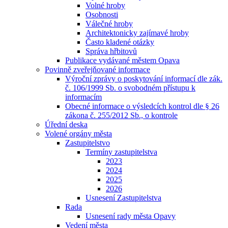
Volné hroby
Osobnosti
Válečné hroby
Architektonicky zajímavé hroby
Často kladené otázky
Správa hřbitovů
Publikace vydávané městem Opava
Povinně zveřejňované informace
Výroční zprávy o poskytování informací dle zák.
č. 106/1999 Sb. o svobodném přístupu k
informacím
Obecné informace o výsledcích kontrol dle § 26
zákona č. 255/2012 Sb., o kontrole
Úřední deska
Volené orgány města
Zastupitelstvo
Termíny zastupitelstva
2023
2024
2025
2026
Usnesení Zastupitelstva
Rada
Usnesení rady města Opavy
Vedení města