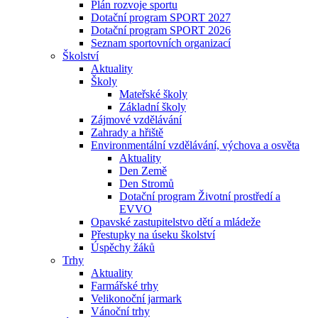
Plán rozvoje sportu
Dotační program SPORT 2027
Dotační program SPORT 2026
Seznam sportovních organizací
Školství
Aktuality
Školy
Mateřské školy
Základní školy
Zájmové vzdělávání
Zahrady a hřiště
Environmentální vzdělávání, výchova a osvěta
Aktuality
Den Země
Den Stromů
Dotační program Životní prostředí a
EVVO
Opavské zastupitelstvo dětí a mládeže
Přestupky na úseku školství
Úspěchy žáků
Trhy
Aktuality
Farmářské trhy
Velikonoční jarmark
Vánoční trhy