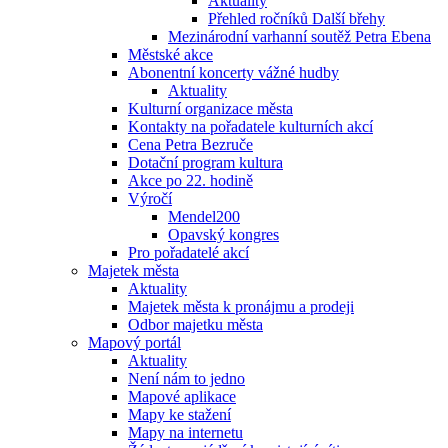
Aktuality
Přehled ročníků Další břehy
Mezinárodní varhanní soutěž Petra Ebena
Městské akce
Abonentní koncerty vážné hudby
Aktuality
Kulturní organizace města
Kontakty na pořadatele kulturních akcí
Cena Petra Bezruče
Dotační program kultura
Akce po 22. hodině
Výročí
Mendel200
Opavský kongres
Pro pořadatelé akcí
Majetek města
Aktuality
Majetek města k pronájmu a prodeji
Odbor majetku města
Mapový portál
Aktuality
Není nám to jedno
Mapové aplikace
Mapy ke stažení
Mapy na internetu