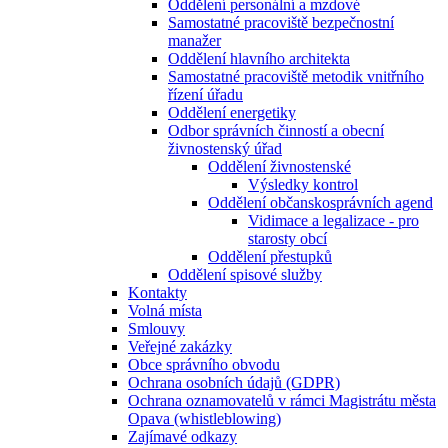
Oddělení personální a mzdové
Samostatné pracoviště bezpečnostní
manažer
Oddělení hlavního architekta
Samostatné pracoviště metodik vnitřního
řízení úřadu
Oddělení energetiky
Odbor správních činností a obecní
živnostenský úřad
Oddělení živnostenské
Výsledky kontrol
Oddělení občanskosprávních agend
Vidimace a legalizace - pro
starosty obcí
Oddělení přestupků
Oddělení spisové služby
Kontakty
Volná místa
Smlouvy
Veřejné zakázky
Obce správního obvodu
Ochrana osobních údajů (GDPR)
Ochrana oznamovatelů v rámci Magistrátu města
Opava (whistleblowing)
Zajímavé odkazy