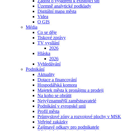
Žádost o vyjádření k existující síti
Územně analytické podklady
Digitální mapa města
Videa
O GIS
Média
Co se děje
Tiskové zprávy
TV vysílání
2026
Hláska
2026
Vyhledávání
Podnikání
Aktuality
Dotace a financování
Hospodářská komora
Majetek města k pronájmu a prodeji
Na koho se obrátit
Nejvýznamnější zaměstnavatelé
Podnikání v evropské unii
Profil města
Průmyslové zóny a rozvojové plochy v MSK
Veřejné zakázky
Zajímavé odkazy pro podnikatele