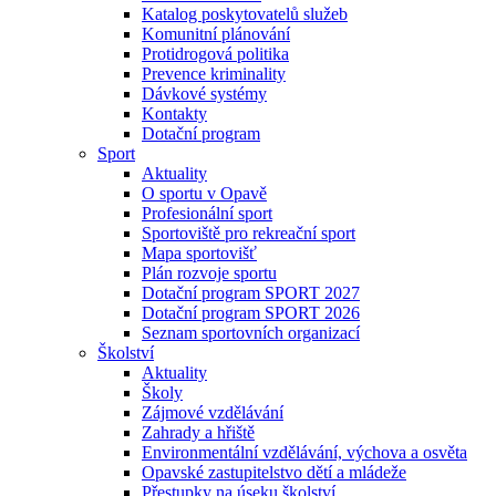
Katalog poskytovatelů služeb
Komunitní plánování
Protidrogová politika
Prevence kriminality
Dávkové systémy
Kontakty
Dotační program
Sport
Aktuality
O sportu v Opavě
Profesionální sport
Sportoviště pro rekreační sport
Mapa sportovišť
Plán rozvoje sportu
Dotační program SPORT 2027
Dotační program SPORT 2026
Seznam sportovních organizací
Školství
Aktuality
Školy
Zájmové vzdělávání
Zahrady a hřiště
Environmentální vzdělávání, výchova a osvěta
Opavské zastupitelstvo dětí a mládeže
Přestupky na úseku školství