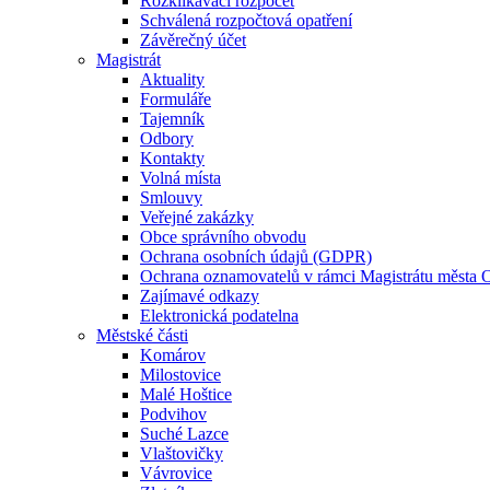
Rozklikávací rozpočet
Schválená rozpočtová opatření
Závěrečný účet
Magistrát
Aktuality
Formuláře
Tajemník
Odbory
Kontakty
Volná místa
Smlouvy
Veřejné zakázky
Obce správního obvodu
Ochrana osobních údajů (GDPR)
Ochrana oznamovatelů v rámci Magistrátu města 
Zajímavé odkazy
Elektronická podatelna
Městské části
Komárov
Milostovice
Malé Hoštice
Podvihov
Suché Lazce
Vlaštovičky
Vávrovice