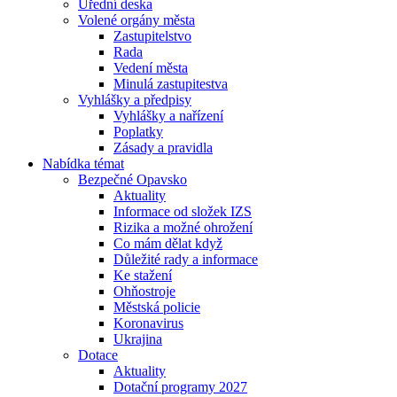
Úřední deska
Volené orgány města
Zastupitelstvo
Rada
Vedení města
Minulá zastupitestva
Vyhlášky a předpisy
Vyhlášky a nařízení
Poplatky
Zásady a pravidla
Nabídka témat
Bezpečné Opavsko
Aktuality
Informace od složek IZS
Rizika a možné ohrožení
Co mám dělat když
Důležité rady a informace
Ke stažení
Ohňostroje
Městská policie
Koronavirus
Ukrajina
Dotace
Aktuality
Dotační programy 2027