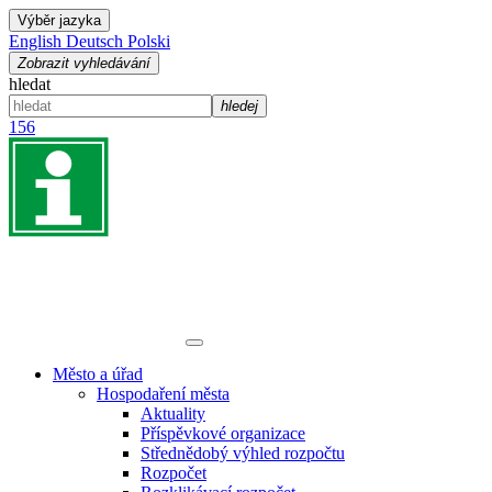
Výběr jazyka
English
Deutsch
Polski
Zobrazit vyhledávání
hledat
hledej
156
Město a úřad
Hospodaření města
Aktuality
Příspěvkové organizace
Střednědobý výhled rozpočtu
Rozpočet