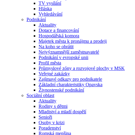
TV vysílání
Hláska
Vyhledávání
Podnikání
Aktuality
Dotace a financování
Hospodářská komora
Majetek města k pronájmu a prodeji
Na koho se obrátit
Nejvýznamnější zaměstnavatelé
Podnikání v evropské unii
Profil města
Průmyslové zóny a rozvojové plochy v MSK
Veřejné zakázky
Zajímavé odkazy pro podnikatele
Základní charakteristiky Opavska
Živnostenské podnikání
Sociální oblast
Aktuality
Rodiny s dětmi
Mladiství a mladí dospělí
Senioři
Osoby v krizi
Poradenství
Romská menšina