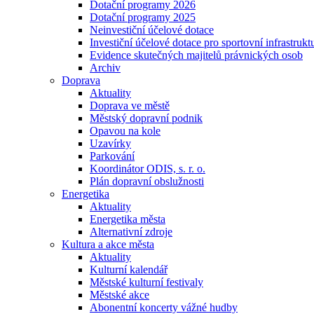
Dotační programy 2026
Dotační programy 2025
Neinvestiční účelové dotace
Investiční účelové dotace pro sportovní infrastrukt
Evidence skutečných majitelů právnických osob
Archiv
Doprava
Aktuality
Doprava ve městě
Městský dopravní podnik
Opavou na kole
Uzavírky
Parkování
Koordinátor ODIS, s. r. o.
Plán dopravní obslužnosti
Energetika
Aktuality
Energetika města
Alternativní zdroje
Kultura a akce města
Aktuality
Kulturní kalendář
Městské kulturní festivaly
Městské akce
Abonentní koncerty vážné hudby