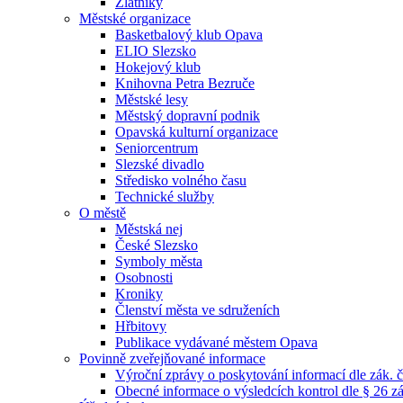
Zlatníky
Městské organizace
Basketbalový klub Opava
ELIO Slezsko
Hokejový klub
Knihovna Petra Bezruče
Městské lesy
Městský dopravní podnik
Opavská kulturní organizace
Seniorcentrum
Slezské divadlo
Středisko volného času
Technické služby
O městě
Městská nej
České Slezsko
Symboly města
Osobnosti
Kroniky
Členství města ve sdruženích
Hřbitovy
Publikace vydávané městem Opava
Povinně zveřejňované informace
Výroční zprávy o poskytování informací dle zák. 
Obecné informace o výsledcích kontrol dle § 26 zá