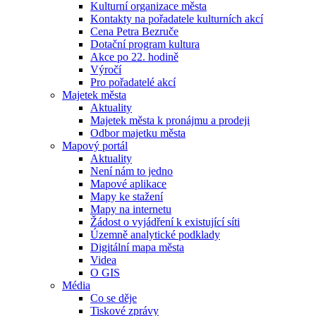
Kulturní organizace města
Kontakty na pořadatele kulturních akcí
Cena Petra Bezruče
Dotační program kultura
Akce po 22. hodině
Výročí
Pro pořadatelé akcí
Majetek města
Aktuality
Majetek města k pronájmu a prodeji
Odbor majetku města
Mapový portál
Aktuality
Není nám to jedno
Mapové aplikace
Mapy ke stažení
Mapy na internetu
Žádost o vyjádření k existující síti
Územně analytické podklady
Digitální mapa města
Videa
O GIS
Média
Co se děje
Tiskové zprávy