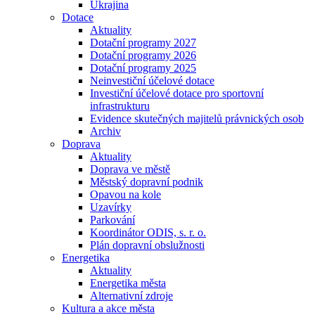
Ukrajina
Dotace
Aktuality
Dotační programy 2027
Dotační programy 2026
Dotační programy 2025
Neinvestiční účelové dotace
Investiční účelové dotace pro sportovní
infrastrukturu
Evidence skutečných majitelů právnických osob
Archiv
Doprava
Aktuality
Doprava ve městě
Městský dopravní podnik
Opavou na kole
Uzavírky
Parkování
Koordinátor ODIS, s. r. o.
Plán dopravní obslužnosti
Energetika
Aktuality
Energetika města
Alternativní zdroje
Kultura a akce města