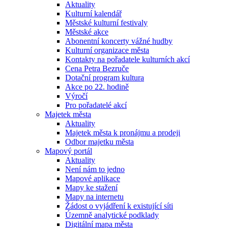
Aktuality
Kulturní kalendář
Městské kulturní festivaly
Městské akce
Abonentní koncerty vážné hudby
Kulturní organizace města
Kontakty na pořadatele kulturních akcí
Cena Petra Bezruče
Dotační program kultura
Akce po 22. hodině
Výročí
Pro pořadatelé akcí
Majetek města
Aktuality
Majetek města k pronájmu a prodeji
Odbor majetku města
Mapový portál
Aktuality
Není nám to jedno
Mapové aplikace
Mapy ke stažení
Mapy na internetu
Žádost o vyjádření k existující síti
Územně analytické podklady
Digitální mapa města