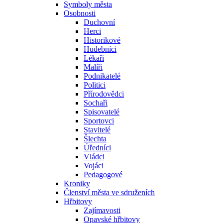
Symboly města
Osobnosti
Duchovní
Herci
Historikové
Hudebníci
Lékaři
Malíři
Podnikatelé
Politici
Přírodovědci
Sochaři
Spisovatelé
Sportovci
Stavitelé
Šlechta
Úředníci
Vládci
Vojáci
Pedagogové
Kroniky
Členství města ve sdruženích
Hřbitovy
Zajímavosti
Opavské hřbitovy