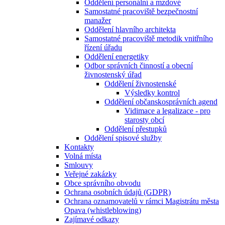
Oddělení personální a mzdové
Samostatné pracoviště bezpečnostní
manažer
Oddělení hlavního architekta
Samostatné pracoviště metodik vnitřního
řízení úřadu
Oddělení energetiky
Odbor správních činností a obecní
živnostenský úřad
Oddělení živnostenské
Výsledky kontrol
Oddělení občanskosprávních agend
Vidimace a legalizace - pro
starosty obcí
Oddělení přestupků
Oddělení spisové služby
Kontakty
Volná místa
Smlouvy
Veřejné zakázky
Obce správního obvodu
Ochrana osobních údajů (GDPR)
Ochrana oznamovatelů v rámci Magistrátu města
Opava (whistleblowing)
Zajímavé odkazy