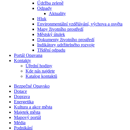
Údržba zeleně
Odpady
Aktuality
Hluk
Environmentální vzdělávání, výchova a osvěta
Mapy životního prostředí
Městský útulek
Dokumenty životního prostředí
Indikátory udržitelného rozvoje
Třídění odpadu
Portál Opavana
Kontakty
Úřední hodiny
Kde nás najdete
Katalog kontaktů
Bezpečné Opavsko
Dotace
Doprava
Energetika
Kultura a akce města
Majetek města
Mapový portál
Média
Podnikání