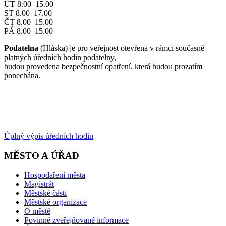
ÚT 8.00–15.00
ST 8.00–17.00
ČT 8.00–15.00
PÁ 8.00–15.00
Podatelna
(Hláska) je pro veřejnost otevřena v rámci současně
platných úředních hodin podatelny,
budou provedena bezpečnostní opatření, která budou prozatím
ponechána.
Úplný výpis úředních hodin
MĚSTO A ÚŘAD
Hospodaření města
Magistrát
Městské části
Městské organizace
O městě
Povinně zveřejňované informace