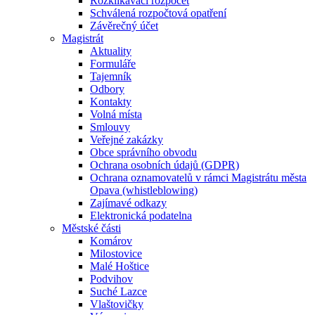
Rozklikávací rozpočet
Schválená rozpočtová opatření
Závěrečný účet
Magistrát
Aktuality
Formuláře
Tajemník
Odbory
Kontakty
Volná místa
Smlouvy
Veřejné zakázky
Obce správního obvodu
Ochrana osobních údajů (GDPR)
Ochrana oznamovatelů v rámci Magistrátu města
Opava (whistleblowing)
Zajímavé odkazy
Elektronická podatelna
Městské části
Komárov
Milostovice
Malé Hoštice
Podvihov
Suché Lazce
Vlaštovičky