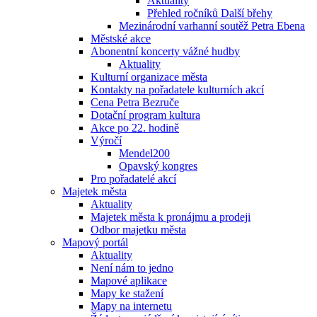
Aktuality
Přehled ročníků Další břehy
Mezinárodní varhanní soutěž Petra Ebena
Městské akce
Abonentní koncerty vážné hudby
Aktuality
Kulturní organizace města
Kontakty na pořadatele kulturních akcí
Cena Petra Bezruče
Dotační program kultura
Akce po 22. hodině
Výročí
Mendel200
Opavský kongres
Pro pořadatelé akcí
Majetek města
Aktuality
Majetek města k pronájmu a prodeji
Odbor majetku města
Mapový portál
Aktuality
Není nám to jedno
Mapové aplikace
Mapy ke stažení
Mapy na internetu