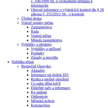
č. 106/1999 Sb. o svobodném přístupu k
informacím
Obecné informace o výsledcích kontrol dle § 26
zákona č. 255/2012 Sb., o kontrole
Úřední deska
Volené orgány města
Zastupitelstvo
Rada
Vedení města
Minulá zastupitestva
Vyhlášky a předpisy
Vyhlášky a nařízení
Poplatky
Zásady a pravidla
Nabídka témat
Bezpečné Opavsko
Aktuality
Informace od složek IZS
Rizika a možné ohrožení
Co mám dělat když
Důležité rady a informace
Ke stažení
Ohňostroje
Městská policie
Koronavirus