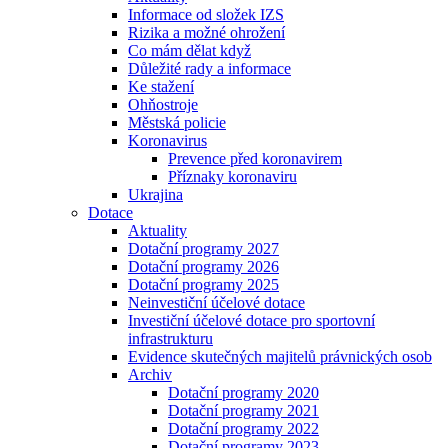
Informace od složek IZS
Rizika a možné ohrožení
Co mám dělat když
Důležité rady a informace
Ke stažení
Ohňostroje
Městská policie
Koronavirus
Prevence před koronavirem
Příznaky koronaviru
Ukrajina
Dotace
Aktuality
Dotační programy 2027
Dotační programy 2026
Dotační programy 2025
Neinvestiční účelové dotace
Investiční účelové dotace pro sportovní
infrastrukturu
Evidence skutečných majitelů právnických osob
Archiv
Dotační programy 2020
Dotační programy 2021
Dotační programy 2022
Dotační programy 2023