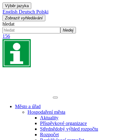
Výběr jazyka
English
Deutsch
Polski
Zobrazit vyhledávání
hledat
hledej
156
Město a úřad
Hospodaření města
Aktuality
Příspěvkové organizace
Střednědobý výhled rozpočtu
Rozpočet