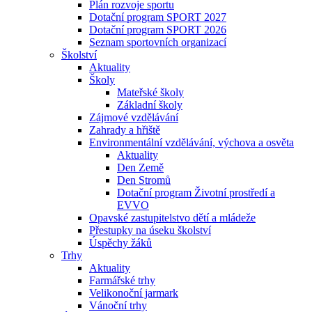
Plán rozvoje sportu
Dotační program SPORT 2027
Dotační program SPORT 2026
Seznam sportovních organizací
Školství
Aktuality
Školy
Mateřské školy
Základní školy
Zájmové vzdělávání
Zahrady a hřiště
Environmentální vzdělávání, výchova a osvěta
Aktuality
Den Země
Den Stromů
Dotační program Životní prostředí a
EVVO
Opavské zastupitelstvo dětí a mládeže
Přestupky na úseku školství
Úspěchy žáků
Trhy
Aktuality
Farmářské trhy
Velikonoční jarmark
Vánoční trhy