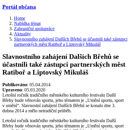
Portál občana
Home
Nabídka témat
Zahraniční spolupráce
Aktuality
Slavnostního zahájení Dalších Břehů se účastnili také zástupci
partnerských měst Ratiboř a Liptovský Mikuláš
Slavnostního zahájení Dalších Břehů se
účastnili také zástupci partnerských měst
Ratiboř a Liptovský Mikuláš
Publikováno
: 05.04.2014
Upraveno
: 05.03.2020
Letošní ročník tradičního městského kulturního festivalu Další
Břehy bude věnován sportu, jeho tématem je „Umění sportu, sport
v umění“. Slavnostní zahájení Dalších Břehů se konalo dne 3.
dubna 2014 a mělo netradiční průběh.
Letošní ročník tradičního městského kulturního festivalu Další
Břehy bude věnován sportu, jeho tématem je „Umění sportu, sport