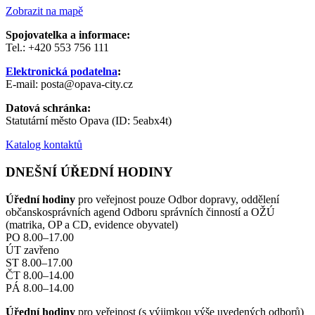
Zobrazit na mapě
Spojovatelka a informace:
Tel.: +420 553 756 111
Elektronická podatelna
:
E-mail: posta@opava-city.cz
Datová schránka:
Statutární město Opava (ID: 5eabx4t)
Katalog kontaktů
DNEŠNÍ ÚŘEDNÍ HODINY
Úřední hodiny
pro veřejnost pouze Odbor dopravy, oddělení
občanskosprávních agend Odboru správních činností a OŽÚ
(matrika, OP a CD, evidence obyvatel)
PO 8.00–17.00
ÚT zavřeno
ST 8.00–17.00
ČT 8.00–14.00
PÁ 8.00–14.00
Úřední hodiny
pro veřejnost (s výjimkou výše uvedených odborů)