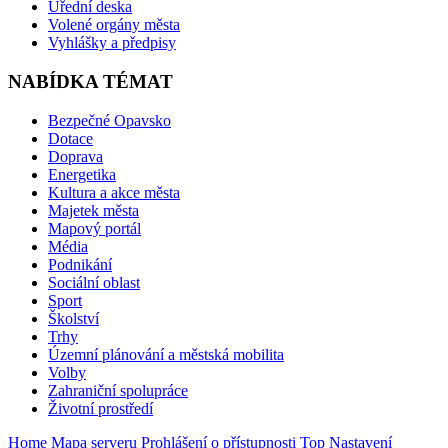
Úřední deska
Volené orgány města
Vyhlášky a předpisy
NABÍDKA TÉMAT
Bezpečné Opavsko
Dotace
Doprava
Energetika
Kultura a akce města
Majetek města
Mapový portál
Média
Podnikání
Sociální oblast
Sport
Školství
Trhy
Územní plánování a městská mobilita
Volby
Zahraniční spolupráce
Životní prostředí
Home
Mapa serveru
Prohlášení o přístupnosti
Top
Nastavení