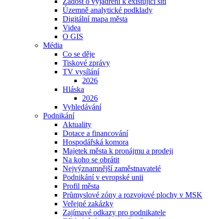
Žádost o vyjádření k existující síti
Územně analytické podklady
Digitální mapa města
Videa
O GIS
Média
Co se děje
Tiskové zprávy
TV vysílání
2026
Hláska
2026
Vyhledávání
Podnikání
Aktuality
Dotace a financování
Hospodářská komora
Majetek města k pronájmu a prodeji
Na koho se obrátit
Nejvýznamnější zaměstnavatelé
Podnikání v evropské unii
Profil města
Průmyslové zóny a rozvojové plochy v MSK
Veřejné zakázky
Zajímavé odkazy pro podnikatele