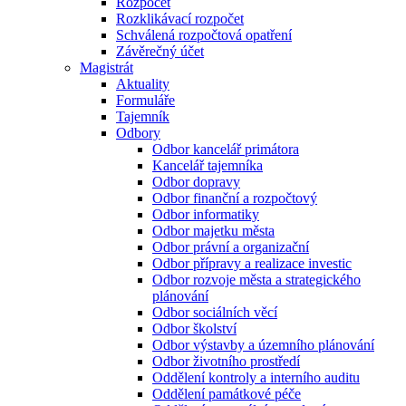
Rozpočet
Rozklikávací rozpočet
Schválená rozpočtová opatření
Závěrečný účet
Magistrát
Aktuality
Formuláře
Tajemník
Odbory
Odbor kancelář primátora
Kancelář tajemníka
Odbor dopravy
Odbor finanční a rozpočtový
Odbor informatiky
Odbor majetku města
Odbor právní a organizační
Odbor přípravy a realizace investic
Odbor rozvoje města a strategického
plánování
Odbor sociálních věcí
Odbor školství
Odbor výstavby a územního plánování
Odbor životního prostředí
Oddělení kontroly a interního auditu
Oddělení památkové péče