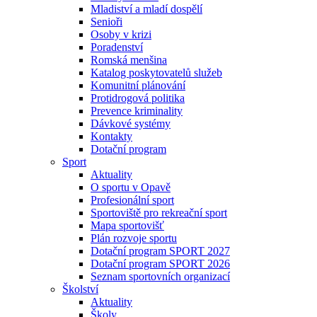
Mladiství a mladí dospělí
Senioři
Osoby v krizi
Poradenství
Romská menšina
Katalog poskytovatelů služeb
Komunitní plánování
Protidrogová politika
Prevence kriminality
Dávkové systémy
Kontakty
Dotační program
Sport
Aktuality
O sportu v Opavě
Profesionální sport
Sportoviště pro rekreační sport
Mapa sportovišť
Plán rozvoje sportu
Dotační program SPORT 2027
Dotační program SPORT 2026
Seznam sportovních organizací
Školství
Aktuality
Školy