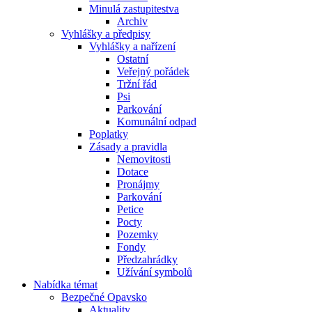
Minulá zastupitestva
Archiv
Vyhlášky a předpisy
Vyhlášky a nařízení
Ostatní
Veřejný pořádek
Tržní řád
Psi
Parkování
Komunální odpad
Poplatky
Zásady a pravidla
Nemovitosti
Dotace
Pronájmy
Parkování
Petice
Pocty
Pozemky
Fondy
Předzahrádky
Užívání symbolů
Nabídka témat
Bezpečné Opavsko
Aktuality