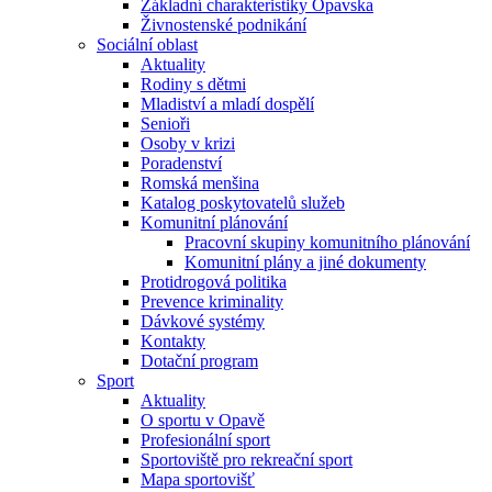
Základní charakteristiky Opavska
Živnostenské podnikání
Sociální oblast
Aktuality
Rodiny s dětmi
Mladiství a mladí dospělí
Senioři
Osoby v krizi
Poradenství
Romská menšina
Katalog poskytovatelů služeb
Komunitní plánování
Pracovní skupiny komunitního plánování
Komunitní plány a jiné dokumenty
Protidrogová politika
Prevence kriminality
Dávkové systémy
Kontakty
Dotační program
Sport
Aktuality
O sportu v Opavě
Profesionální sport
Sportoviště pro rekreační sport
Mapa sportovišť