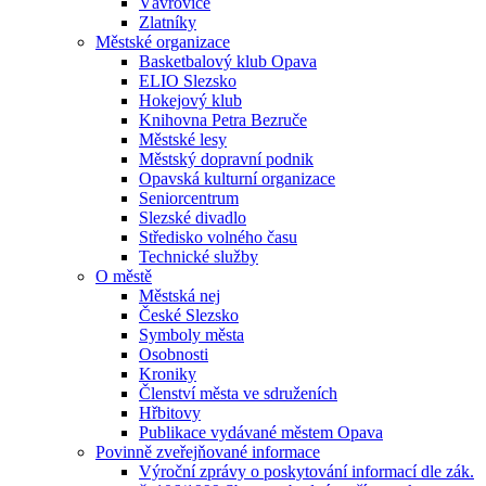
Vávrovice
Zlatníky
Městské organizace
Basketbalový klub Opava
ELIO Slezsko
Hokejový klub
Knihovna Petra Bezruče
Městské lesy
Městský dopravní podnik
Opavská kulturní organizace
Seniorcentrum
Slezské divadlo
Středisko volného času
Technické služby
O městě
Městská nej
České Slezsko
Symboly města
Osobnosti
Kroniky
Členství města ve sdruženích
Hřbitovy
Publikace vydávané městem Opava
Povinně zveřejňované informace
Výroční zprávy o poskytování informací dle zák.