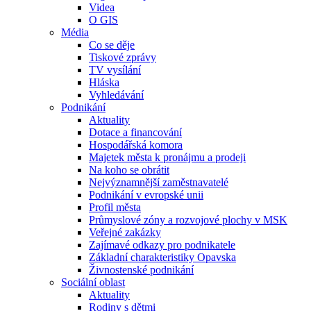
Videa
O GIS
Média
Co se děje
Tiskové zprávy
TV vysílání
Hláska
Vyhledávání
Podnikání
Aktuality
Dotace a financování
Hospodářská komora
Majetek města k pronájmu a prodeji
Na koho se obrátit
Nejvýznamnější zaměstnavatelé
Podnikání v evropské unii
Profil města
Průmyslové zóny a rozvojové plochy v MSK
Veřejné zakázky
Zajímavé odkazy pro podnikatele
Základní charakteristiky Opavska
Živnostenské podnikání
Sociální oblast
Aktuality
Rodiny s dětmi