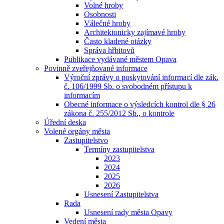
Volné hroby
Osobnosti
Válečné hroby
Architektonicky zajímavé hroby
Často kladené otázky
Správa hřbitovů
Publikace vydávané městem Opava
Povinně zveřejňované informace
Výroční zprávy o poskytování informací dle zák.
č. 106/1999 Sb. o svobodném přístupu k
informacím
Obecné informace o výsledcích kontrol dle § 26
zákona č. 255/2012 Sb., o kontrole
Úřední deska
Volené orgány města
Zastupitelstvo
Termíny zastupitelstva
2023
2024
2025
2026
Usnesení Zastupitelstva
Rada
Usnesení rady města Opavy
Vedení města