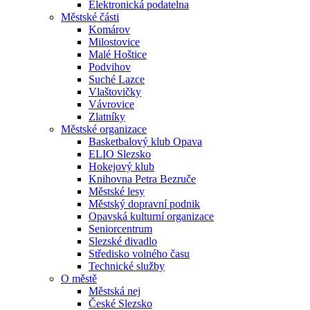
Elektronická podatelna
Městské části
Komárov
Milostovice
Malé Hoštice
Podvihov
Suché Lazce
Vlaštovičky
Vávrovice
Zlatníky
Městské organizace
Basketbalový klub Opava
ELIO Slezsko
Hokejový klub
Knihovna Petra Bezruče
Městské lesy
Městský dopravní podnik
Opavská kulturní organizace
Seniorcentrum
Slezské divadlo
Středisko volného času
Technické služby
O městě
Městská nej
České Slezsko