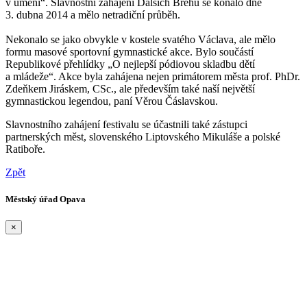
v umění“. Slavnostní zahájení Dalších Břehů se konalo dne
3. dubna 2014 a mělo netradiční průběh.
Nekonalo se jako obvykle v kostele svatého Václava, ale mělo
formu masové sportovní gymnastické akce. Bylo součástí
Republikové přehlídky „O nejlepší pódiovou skladbu dětí
a mládeže“. Akce byla zahájena nejen primátorem města prof. PhDr.
Zdeňkem Jiráskem, CSc., ale především také naší největší
gymnastickou legendou, paní Věrou Čáslavskou.
Slavnostního zahájení festivalu se účastnili také zástupci
partnerských měst, slovenského Liptovského Mikuláše a polské
Ratiboře.
Zpět
Městský úřad Opava
×