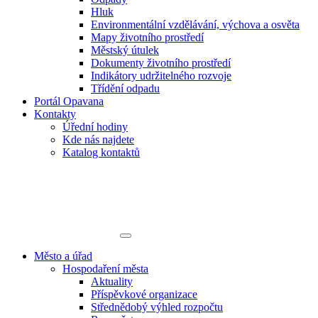
Hluk
Environmentální vzdělávání, výchova a osvěta
Mapy životního prostředí
Městský útulek
Dokumenty životního prostředí
Indikátory udržitelného rozvoje
Třídění odpadu
Portál Opavana
Kontakty
Úřední hodiny
Kde nás najdete
Katalog kontaktů
Město a úřad
Hospodaření města
Aktuality
Příspěvkové organizace
Střednědobý výhled rozpočtu