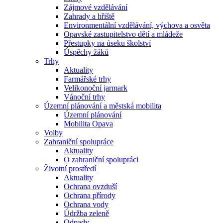
Zájmové vzdělávání
Zahrady a hřiště
Environmentální vzdělávání, výchova a osvěta
Opavské zastupitelstvo dětí a mládeže
Přestupky na úseku školství
Úspěchy žáků
Trhy
Aktuality
Farmářské trhy
Velikonoční jarmark
Vánoční trhy
Územní plánování a městská mobilita
Územní plánování
Mobilita Opava
Volby
Zahraniční spolupráce
Aktuality
O zahraniční spolupráci
Životní prostředí
Aktuality
Ochrana ovzduší
Ochrana přírody
Ochrana vody
Údržba zeleně
Odpady