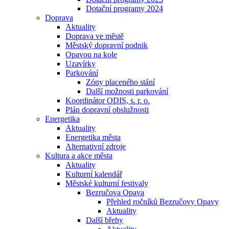
Dotační programy 2024
Doprava
Aktuality
Doprava ve městě
Městský dopravní podnik
Opavou na kole
Uzavírky
Parkování
Zóny placeného stání
Další možnosti parkování
Koordinátor ODIS, s. r. o.
Plán dopravní obslužnosti
Energetika
Aktuality
Energetika města
Alternativní zdroje
Kultura a akce města
Aktuality
Kulturní kalendář
Městské kulturní festivaly
Bezručova Opava
Přehled ročníků Bezručovy Opavy
Aktuality
Další břehy