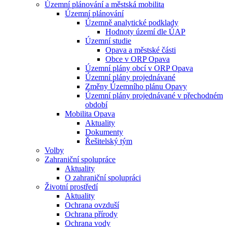
Územní plánování a městská mobilita
Územní plánování
Územně analytické podklady
Hodnoty území dle ÚAP
Územní studie
Opava a městské části
Obce v ORP Opava
Územní plány obcí v ORP Opava
Územní plány projednávané
Změny Územního plánu Opavy
Územní plány projednávané v přechodném
období
Mobilita Opava
Aktuality
Dokumenty
Řešitelský tým
Volby
Zahraniční spolupráce
Aktuality
O zahraniční spolupráci
Životní prostředí
Aktuality
Ochrana ovzduší
Ochrana přírody
Ochrana vody